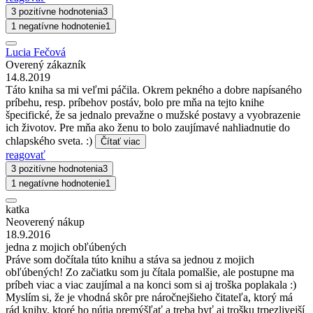
3 pozitívne hodnotenia
3
1 negatívne hodnotenie
1
Lucia Fečová
Overený zákazník
14.8.2019
Táto kniha sa mi veľmi páčila. Okrem pekného a dobre napísaného
príbehu, resp. príbehov postáv, bolo pre mňa na tejto knihe
špecifické, že sa jednalo prevažne o mužské postavy a vyobrazenie
ich životov. Pre mňa ako ženu to bolo zaujímavé nahliadnutie do
chlapského sveta. :)
Čítať viac
reagovať
3 pozitívne hodnotenia
3
1 negatívne hodnotenie
1
katka
Neoverený nákup
18.9.2016
jedna z mojich obľúbených
Práve som dočítala túto knihu a stáva sa jednou z mojich
obľúbených! Zo začiatku som ju čítala pomalšie, ale postupne ma
príbeh viac a viac zaujímal a na konci som si aj troška poplakala :)
Myslím si, že je vhodná skôr pre náročnejšieho čitateľa, ktorý má
rád knihy, ktoré ho nútia premýšľať a treba byť aj trošku trpezlivejší