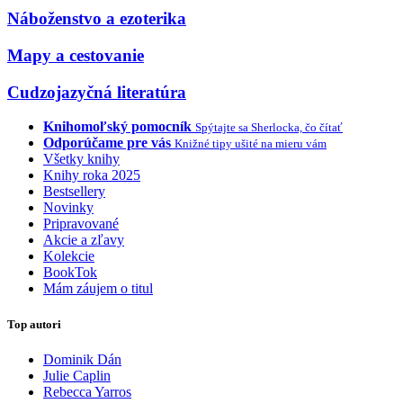
Náboženstvo a ezoterika
Mapy a cestovanie
Cudzojazyčná literatúra
Knihomoľský pomocník
Spýtajte sa Sherlocka, čo čítať
Odporúčame pre vás
Knižné tipy ušité na mieru vám
Všetky knihy
Knihy roka 2025
Bestsellery
Novinky
Pripravované
Akcie a zľavy
Kolekcie
BookTok
Mám záujem o titul
Top autori
Dominik Dán
Julie Caplin
Rebecca Yarros