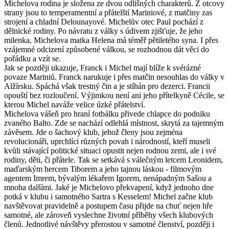
Michelova rodina je složena ze dvou odlišných charakterů. Z otcovy
strany jsou to temperamentní a přátelští Mariniové, z matčiny zas
strojení a chladní Delounayové. Michelův otec Paul pochází z
dělnické rodiny. Po návratu z války s údivem zjišťuje, že jeho
milenka, Michelova matka Helena má téměř pětiletého syna. I přes
vzájemné odcizení způsobené válkou, se rozhodnou dát věci do
pořádku a vzít se.
Jak se později ukazuje, Franck i Michel mají blíže k svérázné
povaze Mariniů. Franck narukuje i přes matčin nesouhlas do války v
Alžírsku. Spáchá však trestný čin a je stíhán pro dezerci. Francii
opouští bez rozloučení. Výjimkou není ani jeho přítelkyně Cécile, se
kterou Michel naváže velice úzké přátelství.
Michelova vášeň pro hraní fotbálku přivede chlapce do podniku
zvaného Balto. Zde se nachází odlehlá místnost, skrytá za tajemným
závěsem. Jde o šachový klub, jehož členy jsou zejména
revolucionáři, uprchlíci různých povah i národností, kteří museli
kvůli stávající politické situaci opustit nejen rodnou zemi, ale i své
rodiny, děti, či přátele. Tak se setkává s válečným letcem Leonidem,
maďarským hercem Tiborem a jeho tajnou láskou - filmovým
agentem Imrem, bývalým lékařem Igorem, nenápadným Sašou a
mnoha dalšími. Jaké je Michelovo překvapení, když jednoho dne
potká v klubu i samotného Sartra s Kesselem! Michel začne klub
navštěvovat pravidelně a postupem času přijde na chuť nejen hře
samotné, ale zároveň vyslechne životní příběhy všech klubových
členů. Jednotlivé návštěvy přerostou v samotné členství, později i