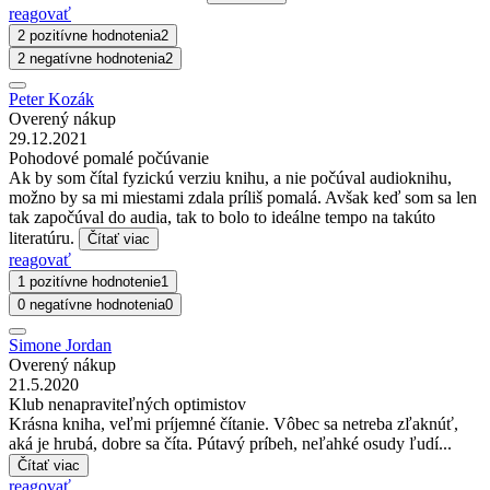
reagovať
2 pozitívne hodnotenia
2
2 negatívne hodnotenia
2
Peter Kozák
Overený nákup
29.12.2021
Pohodové pomalé počúvanie
Ak by som čítal fyzickú verziu knihu, a nie počúval audioknihu,
možno by sa mi miestami zdala príliš pomalá. Avšak keď som sa len
tak započúval do audia, tak to bolo to ideálne tempo na takúto
literatúru.
Čítať viac
reagovať
1 pozitívne hodnotenie
1
0 negatívne hodnotenia
0
Simone Jordan
Overený nákup
21.5.2020
Klub nenapraviteľných optimistov
Krásna kniha, veľmi príjemné čítanie. Vôbec sa netreba zľaknúť,
aká je hrubá, dobre sa číta. Pútavý príbeh, neľahké osudy ľudí...
Čítať viac
reagovať