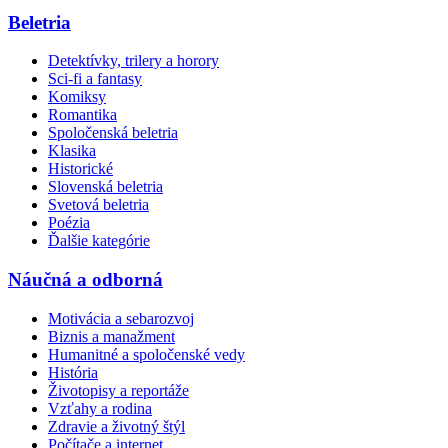
Beletria
Detektívky, trilery a horory
Sci-fi a fantasy
Komiksy
Romantika
Spoločenská beletria
Klasika
Historické
Slovenská beletria
Svetová beletria
Poézia
Ďalšie kategórie
Náučná a odborná
Motivácia a sebarozvoj
Biznis a manažment
Humanitné a spoločenské vedy
História
Životopisy a reportáže
Vzťahy a rodina
Zdravie a životný štýl
Počítače a internet