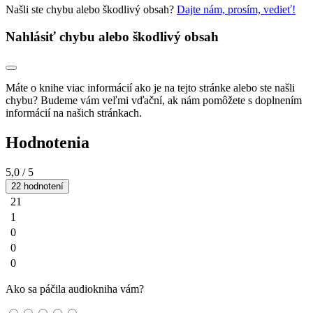
Našli ste chybu alebo škodlivý obsah?
Dajte nám, prosím, vedieť!
Nahlásiť chybu alebo škodlivý obsah
Máte o knihe viac informácií ako je na tejto stránke alebo ste našli
chybu? Budeme vám veľmi vďační, ak nám pomôžete s doplnením
informácií na našich stránkach.
Hodnotenia
5,0
/ 5
22 hodnotení
21
1
0
0
0
Ako sa páčila audiokniha vám?