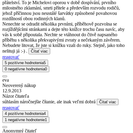
přátelství. To je Michelovi oporou v době dospívání, prvního
milostného zklamání, smrti přítele a především rozvodu rodičů,
jehož příčinnou jsou neustálé šarvátky způsobené povahovou
rozdílností obou rodinných klanů.
Nenechte se odradit několika prvními, příběhově pozvolna se
rozjíždějícími stránkami a dejte této knížce trochu času navíc, aby
vás k sobě připoutala. Nechte se vtáhnout do čtivě napsaného
příběhu s několika překvapivými zvraty a nečekaným závěrem.
Nebudete litovat, že jste si knížku vzali do ruky. Stejně, jako toho
nelituji já :-) .
Čítať viac
reagovať
5 pozitívne hodnotenia
5
0 negatívne hodnotenia
0
eva
Neoverený nákup
12.9.2013
Názor čitateľa
súhlasím náročnejšie čítanie, ale inak veľmi dobrá
Čítať viac
reagovať
4 pozitívne hodnotenia
4
1 negatívne hodnotenie
1
Anonymný čitateľ