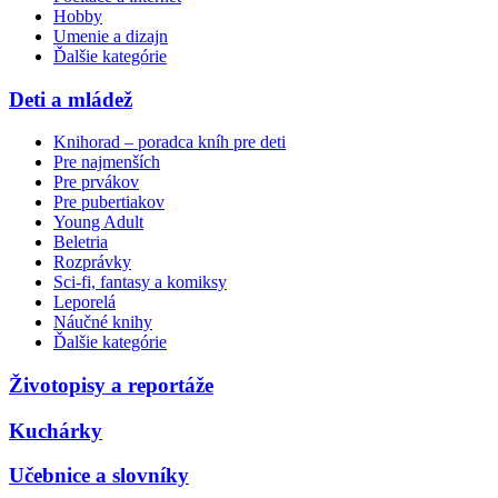
Hobby
Umenie a dizajn
Ďalšie kategórie
Deti a mládež
Knihorad – poradca kníh pre deti
Pre najmenších
Pre prvákov
Pre pubertiakov
Young Adult
Beletria
Rozprávky
Sci-fi, fantasy a komiksy
Leporelá
Náučné knihy
Ďalšie kategórie
Životopisy a reportáže
Kuchárky
Učebnice a slovníky