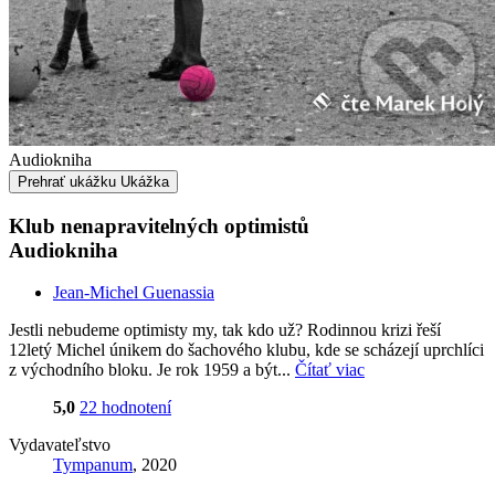
Audiokniha
Prehrať ukážku
Ukážka
Klub nenapravitelných optimistů
Audiokniha
Jean-Michel Guenassia
Jestli nebudeme optimisty my, tak kdo už? Rodinnou krizi řeší
12letý Michel únikem do šachového klubu, kde se scházejí uprchlíci
z východního bloku. Je rok 1959 a být...
Čítať viac
5,0
22 hodnotení
Vydavateľstvo
Tympanum
, 2020