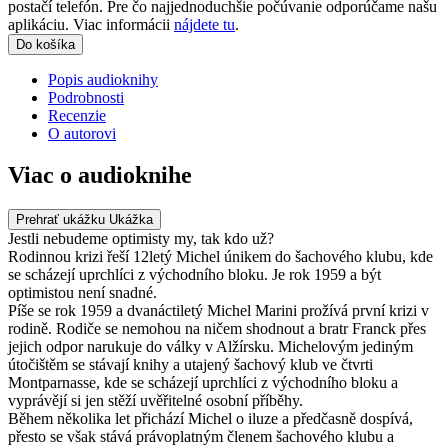
postačí telefón. Pre čo najjednoduchšie počúvanie odporúčame našu
aplikáciu. Viac informácii
nájdete tu
.
Do košíka
Popis audioknihy
Podrobnosti
Recenzie
O autorovi
Viac o audioknihe
Prehrať ukážku
Ukážka
Jestli nebudeme optimisty my, tak kdo už?
Rodinnou krizi řeší 12letý Michel únikem do šachového klubu, kde
se scházejí uprchlíci z východního bloku. Je rok 1959 a být
optimistou není snadné.
Píše se rok 1959 a dvanáctiletý Michel Marini prožívá první krizi v
rodině. Rodiče se nemohou na ničem shodnout a bratr Franck přes
jejich odpor narukuje do války v Alžírsku. Michelovým jediným
útočištěm se stávají knihy a utajený šachový klub ve čtvrti
Montparnasse, kde se scházejí uprchlíci z východního bloku a
vyprávějí si jen stěží uvěřitelné osobní příběhy.
Během několika let přichází Michel o iluze a předčasně dospívá,
přesto se však stává právoplatným členem šachového klubu a