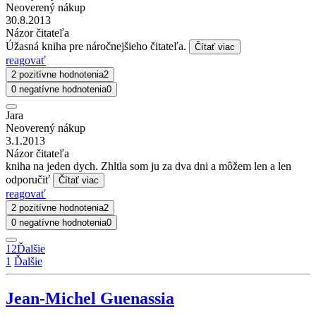
Neoverený nákup
30.8.2013
Názor čitateľa
Úžasná kniha pre náročnejšieho čitateľa.
Čítať viac
reagovať
2 pozitívne hodnotenia
2
0 negatívne hodnotenia
0
Jara
Neoverený nákup
3.1.2013
Názor čitateľa
kniha na jeden dych. Zhltla som ju za dva dni a môžem len a len
odporučiť
Čítať viac
reagovať
2 pozitívne hodnotenia
2
0 negatívne hodnotenia
0
1
2
Ďalšie
1
Ďalšie
Jean-Michel Guenassia