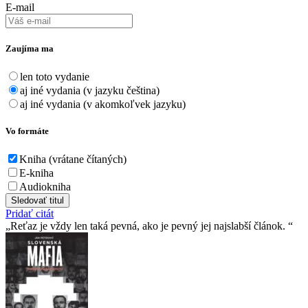
E-mail
Zaujíma ma
len toto vydanie
aj iné vydania (v jazyku čeština)
aj iné vydania (v akomkoľvek jazyku)
Vo formáte
Kniha (vrátane čítaných)
E-kniha
Audiokniha
Sledovať titul
Pridať citát
Reťaz je vždy len taká pevná, ako je pevný jej najslabší­ článok.