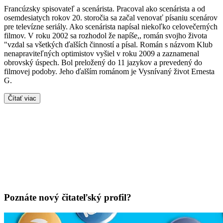
Francúzsky spisovateľ a scenárista. Pracoval ako scenárista a od
osemdesiatych rokov 20. storočia sa začal venovať písaniu scenárov
pre televízne seriály. Ako scenárista napísal niekoľko celovečerných
filmov. V roku 2002 sa rozhodol že napíše,, román svojho života
"vzdal sa všetkých ďalších činností a písal. Román s názvom Klub
nenapraviteľných optimistov vyšiel v roku 2009 a zaznamenal
obrovský úspech. Bol preložený do 11 jazykov a prevedený do
filmovej podoby. Jeho ďalším románom je Vysnívaný život Ernesta
G.
Čítať viac
Poznáte nový čitateľský profil?