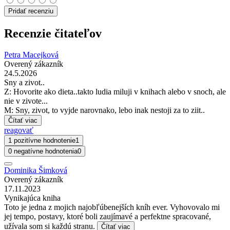
Pridať recenziu
Recenzie čitateľov
Petra Macejková
Overený zákazník
24.5.2026
Sny a zivot..
Z: Hovorite ako dieta..takto ludia miluji v knihach alebo v snoch, ale
nie v zivote...
M: Sny, zivot, to vyjde narovnako, lebo inak nestoji za to ziit..
Čítať viac
reagovať
1 pozitívne hodnotenie
1
0 negatívne hodnotenia
0
Dominika Šimková
Overený zákazník
17.11.2023
Vynikajúca kniha
Toto je jedna z mojich najobľúbenejších kníh ever. Vyhovovalo mi
jej tempo, postavy, ktoré boli zaujímavé a perfektne spracované,
užívala som si každú stranu.
Čítať viac