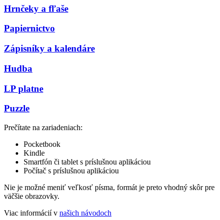
Hrnčeky a fľaše
Papiernictvo
Zápisníky a kalendáre
Hudba
LP platne
Puzzle
Prečítate na zariadeniach:
Pocketbook
Kindle
Smartfón či tablet s príslušnou aplikáciou
Počítač s príslušnou aplikáciou
Nie je možné meniť veľkosť písma, formát je preto vhodný skôr pre
väčšie obrazovky.
Viac informácií v
našich návodoch