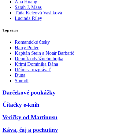
Ana Huang
Sarah J. Maas
Táňa Keleová Vasilková
Lucinda Riley
Top série
Romantické úteky
Harry Potter
Kapitán Stein a Notár Barbarič
Denník odvážneho bojka
Krimi Dominika Dána
Učím sa rozprávať
Duna
Smradi
Darčekové poukážky
Čítačky e-kníh
Vecičky od Martinusu
Káva, čaj a pochutiny