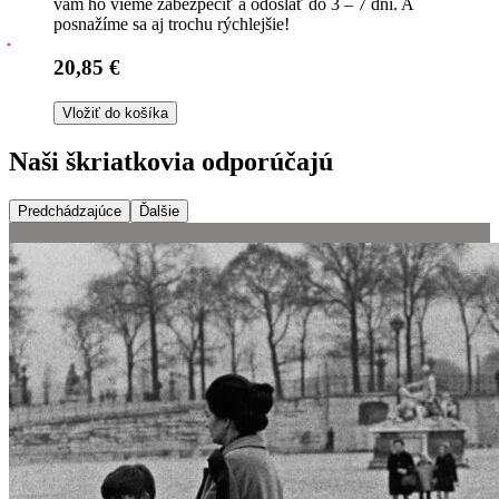
vám ho vieme zabezpečiť a odoslať do 3 – 7 dní. A
posnažíme sa aj trochu rýchlejšie!
20,85 €
Vložiť do košíka
Naši škriatkovia odporúčajú
Predchádzajúce
Ďalšie