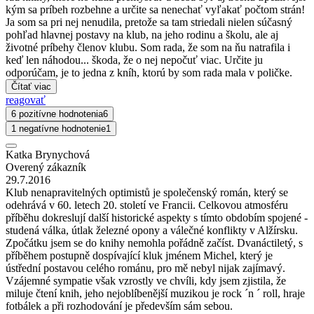
kým sa príbeh rozbehne a určite sa nenechať vyľakať počtom strán!
Ja som sa pri nej nenudila, pretože sa tam striedali nielen súčasný
pohľad hlavnej postavy na klub, na jeho rodinu a školu, ale aj
životné príbehy členov klubu. Som rada, že som na ňu natrafila i
keď len náhodou... škoda, že o nej nepočuť viac. Určite ju
odporúčam, je to jedna z kníh, ktorú by som rada mala v poličke.
Čítať viac
reagovať
6 pozitívne hodnotenia
6
1 negatívne hodnotenie
1
Katka Brynychová
Overený zákazník
29.7.2016
Klub nenapravitelných optimistů je společenský román, který se
odehrává v 60. letech 20. století ve Francii. Celkovou atmosféru
příběhu dokreslují další historické aspekty s tímto obdobím spojené -
studená válka, útlak železné opony a válečné konflikty v Alžírsku.
Zpočátku jsem se do knihy nemohla pořádně začíst. Dvanáctiletý, s
příběhem postupně dospívající kluk jménem Michel, který je
ústřední postavou celého románu, pro mě nebyl nijak zajímavý.
Vzájemné sympatie však vzrostly ve chvíli, kdy jsem zjistila, že
miluje čtení knih, jeho nejoblíbenější muzikou je rock ´n ´ roll, hraje
fotbálek a při rozhodování je především sám sebou.