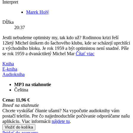
Interpret
Marek Holý
Dĺžka
20:37
Jestli nebudeme optimisty my, tak kdo už? Rodinnou krizi řeší
12letý Michel únikem do šachového klubu, kde se scházejí uprchlíci
z východního bloku. Je rok 1959 a být optimistou není snadné. Píše
se rok 1959 a dvanáctiletý Michel Mar
Čítať viac
Kniha
E-kniha
Audiokniha
MP3 na stiahnutie
Čeština
Cena:
11,96 €
Ihneď na stiahnutie
Chcete vyskúšať čítanie ušami? Na vypočutie audioknihy vám
postačí telefón. Pre čo najjednoduchšie počúvanie odporúčame našu
aplikáciu. Viac informácii
nájdete tu
.
Vložiť do košíka
Pridať do zoznamu