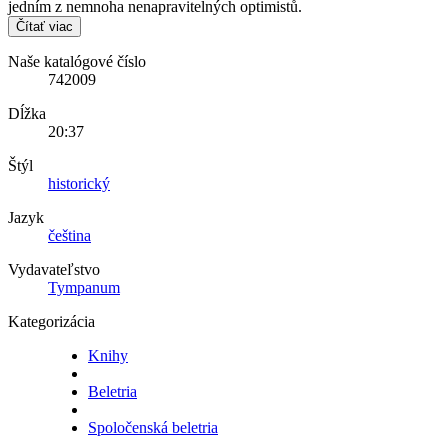
jedním z nemnoha nenapravitelných optimistů.
Čítať viac
Naše katalógové číslo
742009
Dĺžka
20:37
Štýl
historický
Jazyk
čeština
Vydavateľstvo
Tympanum
Kategorizácia
Knihy
Beletria
Spoločenská beletria