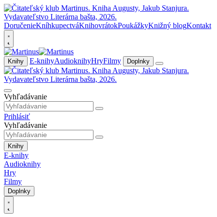
Doručenie
Kníhkupectvá
Knihovrátok
Poukážky
Knižný blog
Kontakt
E-knihy
Audioknihy
Hry
Filmy
Knihy
Doplnky
Vyhľadávanie
Prihlásiť
Vyhľadávanie
Knihy
E-knihy
Audioknihy
Hry
Filmy
Doplnky