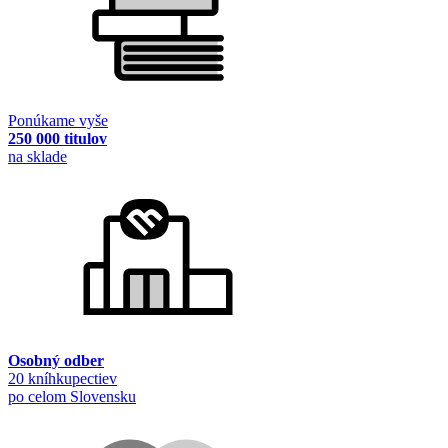
Ponúkame vyše
250 000 titulov
na sklade
Osobný odber
20 kníhkupectiev
po celom Slovensku