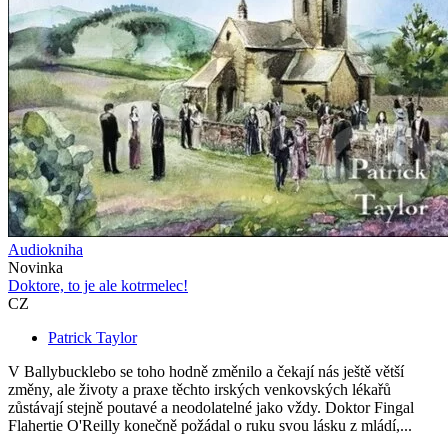
Audiokniha
Novinka
Doktore, to je ale kotrmelec!
CZ
Patrick Taylor
V Ballybucklebo se toho hodně změnilo a čekají nás ještě větší
změny, ale životy a praxe těchto irských venkovských lékařů
zůstávají stejně poutavé a neodolatelné jako vždy. Doktor Fingal
Flahertie O'Reilly konečně požádal o ruku svou lásku z mládí,...