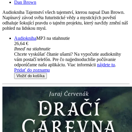
Dan Brown
Audiokniha Tajemství všech tajemství, kterou napsal Dan Brown.
Napínavý závod světa futuristické vědy a mystických pověstí
odhaluje šokující pravdu o tajném projektu, který navždy změní náš
pohled na lidskou mysl.
Audiokniha
MP3 na stiahnutie
26,64 €
Ihneď na stiahnutie
Chcete vyskúšať čítanie ušami? Na vypočutie audioknihy
vám postačí telefón. Pre čo najjednoduchšie počúvanie
odporúčame našu aplikáciu. Viac informácii
nájdete tu
.
Pridať do zoznamu
Vložiť do košíka