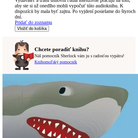
Vydavateľ a ďalší usilovní ľudia intenzívne pracujú na tom,
aby ste si už onedlho mohli vypočuť túto audioknihu. K
dispozícii by mala byť zajtra. Po vyjdení posielame do štyroch
dní.
Pridať do zoznamu
Vložiť do košíka
Chcete poradiť knihu?
Náš pomocník Sherlock vám ju s radosťou vypátra!
Knihomoľský pomocník