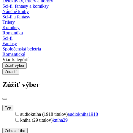
Detektívky, trilery a horory
Sci-fi, fantasy a komiksy
Náučné knihy
Sci-fi a fantasy
Trilery
Komiksy
Romantika
Sci-fi
Fantasy
Spoločenská beletria
Romantické
Viac kategórií
Zúžiť výber
Zoradiť
Zúžiť výber
Typ
audiokniha (1918 titulov)
audiokniha
1918
kniha (29 titulov)
kniha
29
Zobraziť iba