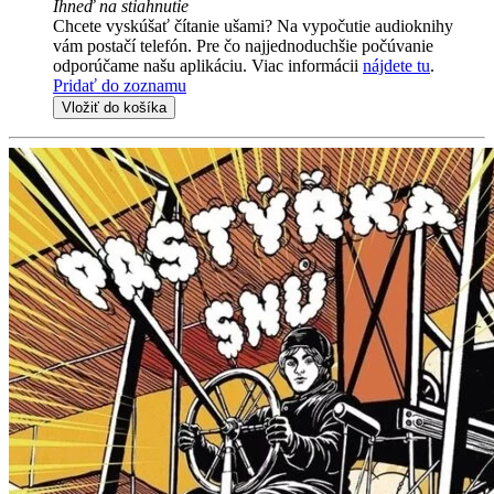
Ihneď na stiahnutie
Chcete vyskúšať čítanie ušami? Na vypočutie audioknihy
vám postačí telefón. Pre čo najjednoduchšie počúvanie
odporúčame našu aplikáciu. Viac informácii
nájdete tu
.
Pridať do zoznamu
Vložiť do košíka