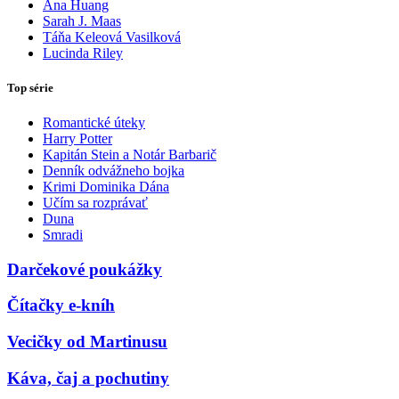
Ana Huang
Sarah J. Maas
Táňa Keleová Vasilková
Lucinda Riley
Top série
Romantické úteky
Harry Potter
Kapitán Stein a Notár Barbarič
Denník odvážneho bojka
Krimi Dominika Dána
Učím sa rozprávať
Duna
Smradi
Darčekové poukážky
Čítačky e-kníh
Vecičky od Martinusu
Káva, čaj a pochutiny