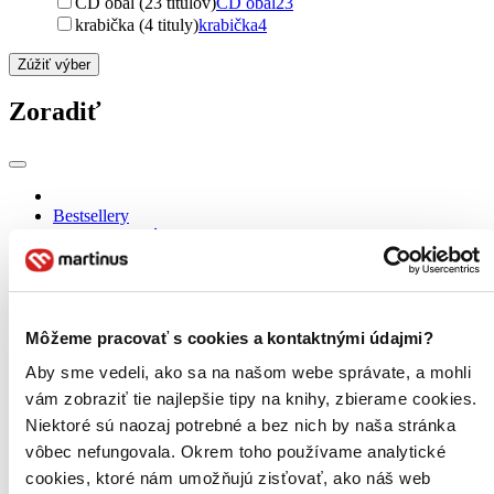
CD obal (23 titulov)
CD obal
23
krabička (4 tituly)
krabička
4
Zúžiť výber
Zoradiť
Bestsellery
Top hodnotené
Novinky
Najdrahšie
Najlacnejšie
Najvyššia zľava
Môžeme pracovať s cookies a kontaktnými údajmi?
Aby sme vedeli, ako sa na našom webe správate, a mohli
vám zobraziť tie najlepšie tipy na knihy, zbierame cookies.
Niektoré sú naozaj potrebné a bez nich by naša stránka
vôbec nefungovala. Okrem toho používame analytické
cookies, ktoré nám umožňujú zisťovať, ako náš web