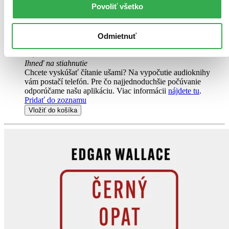
Povoliť všetko
Oxford, rok 1960. Mladá policistka Trudy Lovedayová je teprve ve
zkušební době. Je bystrá, vnímavá a odhodlaná uspět, přesto ji
kolegové přehlížejí a podceňují. Když ji nadřízený přesune...
Odmietnuť
Audiokniha
MP3 na stiahnutie
14,76 €
Ihneď na stiahnutie
Chcete vyskúšať čítanie ušami? Na vypočutie audioknihy
vám postačí telefón. Pre čo najjednoduchšie počúvanie
odporúčame našu aplikáciu. Viac informácii
nájdete tu
.
Pridať do zoznamu
Vložiť do košíka