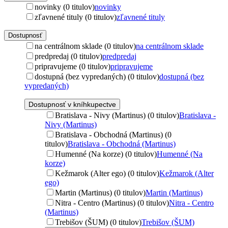
novinky (0 titulov)
novinky
zľavnené tituly (0 titulov)
zľavnené tituly
Dostupnosť
na centrálnom sklade (0 titulov)
na centrálnom sklade
predpredaj (0 titulov)
predpredaj
pripravujeme (0 titulov)
pripravujeme
dostupná (bez vypredaných) (0 titulov)
dostupná (bez
vypredaných)
Dostupnosť v kníhkupectve
Bratislava - Nivy (Martinus) (0 titulov)
Bratislava -
Nivy (Martinus)
Bratislava - Obchodná (Martinus) (0
titulov)
Bratislava - Obchodná (Martinus)
Humenné (Na korze) (0 titulov)
Humenné (Na
korze)
Kežmarok (Alter ego) (0 titulov)
Kežmarok (Alter
ego)
Martin (Martinus) (0 titulov)
Martin (Martinus)
Nitra - Centro (Martinus) (0 titulov)
Nitra - Centro
(Martinus)
Trebišov (ŠUM) (0 titulov)
Trebišov (ŠUM)