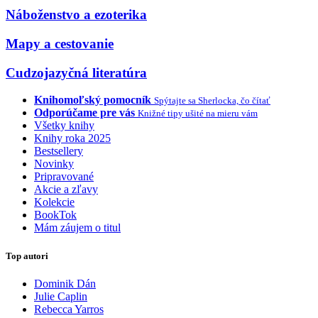
Náboženstvo a ezoterika
Mapy a cestovanie
Cudzojazyčná literatúra
Knihomoľský pomocník
Spýtajte sa Sherlocka, čo čítať
Odporúčame pre vás
Knižné tipy ušité na mieru vám
Všetky knihy
Knihy roka 2025
Bestsellery
Novinky
Pripravované
Akcie a zľavy
Kolekcie
BookTok
Mám záujem o titul
Top autori
Dominik Dán
Julie Caplin
Rebecca Yarros