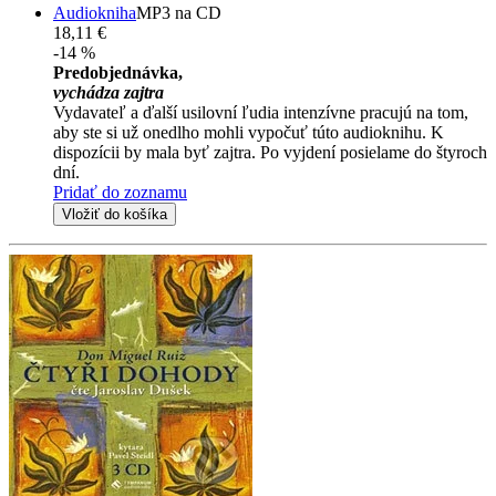
Audiokniha
MP3 na CD
18,11 €
-14 %
Predobjednávka,
vychádza zajtra
Vydavateľ a ďalší usilovní ľudia intenzívne pracujú na tom,
aby ste si už onedlho mohli vypočuť túto audioknihu. K
dispozícii by mala byť zajtra. Po vyjdení posielame do štyroch
dní.
Pridať do zoznamu
Vložiť do košíka