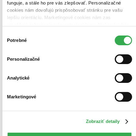
funguje, a stále ho pre vás zlepšovať. Personalizačné
cookies nám dovoľujú prispôsobovať stránku pre vašu
lepšiu orientáciu. Marketingové cookies nám zas
umožňujú zobrazenie relevantnej reklamy. Niektoré údaje
zdieľame aj s tretími stranami. Veľmi by nám pomohlo,
Výber
keby sme mohli používať všetky tieto cookies. Ďakujeme!
Potrebné
súhlasu
Personalizačné
Analytické
Marketingové
Audiokniha
Novinka
Osudová posedlost
CZ
Zobraziť detaily
Faith Martin