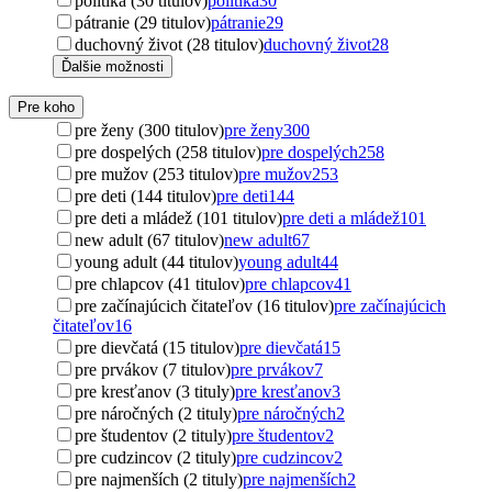
politika (30 titulov)
politika
30
pátranie (29 titulov)
pátranie
29
duchovný život (28 titulov)
duchovný život
28
Ďalšie možnosti
Pre koho
pre ženy (300 titulov)
pre ženy
300
pre dospelých (258 titulov)
pre dospelých
258
pre mužov (253 titulov)
pre mužov
253
pre deti (144 titulov)
pre deti
144
pre deti a mládež (101 titulov)
pre deti a mládež
101
new adult (67 titulov)
new adult
67
young adult (44 titulov)
young adult
44
pre chlapcov (41 titulov)
pre chlapcov
41
pre začínajúcich čitateľov (16 titulov)
pre začínajúcich
čitateľov
16
pre dievčatá (15 titulov)
pre dievčatá
15
pre prvákov (7 titulov)
pre prvákov
7
pre kresťanov (3 tituly)
pre kresťanov
3
pre náročných (2 tituly)
pre náročných
2
pre študentov (2 tituly)
pre študentov
2
pre cudzincov (2 tituly)
pre cudzincov
2
pre najmenších (2 tituly)
pre najmenších
2