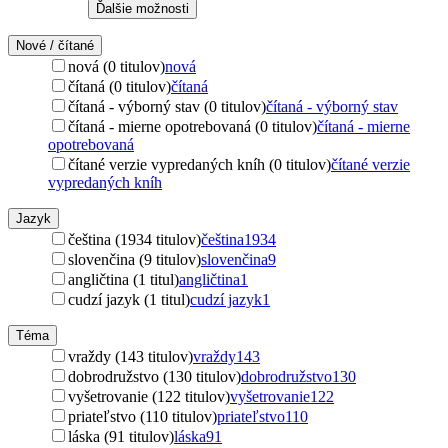
Ďalšie možnosti
Nové / čítané
nová (0 titulov)
nová
čítaná (0 titulov)
čítaná
čítaná - výborný stav (0 titulov)
čítaná - výborný stav
čítaná - mierne opotrebovaná (0 titulov)
čítaná - mierne
opotrebovaná
čítané verzie vypredaných kníh (0 titulov)
čítané verzie
vypredaných kníh
Jazyk
čeština (1934 titulov)
čeština
1934
slovenčina (9 titulov)
slovenčina
9
angličtina (1 titul)
angličtina
1
cudzí jazyk (1 titul)
cudzí jazyk
1
Téma
vraždy (143 titulov)
vraždy
143
dobrodružstvo (130 titulov)
dobrodružstvo
130
vyšetrovanie (122 titulov)
vyšetrovanie
122
priateľstvo (110 titulov)
priateľstvo
110
láska (91 titulov)
láska
91