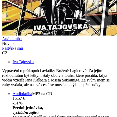
Audiokniha
Novinka
Pastýřka snů
CZ
Iva Tajovská
Vyprávění o průkopnici aviatiky Boženě Laglerové. Za jejím
rozhodnutím být letkyní stály obdiv a touha, které pocítila, když
viděla vzletět Jana Kašpara a Josefa Sablatniga. Za svým snem se
záhy vydala, ale na své cestě se musela potýkat s předsudky...
Audiokniha
MP3 na CD
16,57 €
-14 %
Predobjednávka,
vychádza zajtra