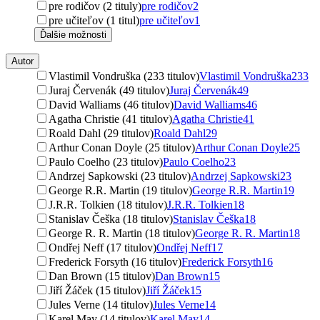
pre rodičov (2 tituly)
pre rodičov
2
pre učiteľov (1 titul)
pre učiteľov
1
Ďalšie možnosti
Autor
Vlastimil Vondruška (233 titulov)
Vlastimil Vondruška
233
Juraj Červenák (49 titulov)
Juraj Červenák
49
David Walliams (46 titulov)
David Walliams
46
Agatha Christie (41 titulov)
Agatha Christie
41
Roald Dahl (29 titulov)
Roald Dahl
29
Arthur Conan Doyle (25 titulov)
Arthur Conan Doyle
25
Paulo Coelho (23 titulov)
Paulo Coelho
23
Andrzej Sapkowski (23 titulov)
Andrzej Sapkowski
23
George R.R. Martin (19 titulov)
George R.R. Martin
19
J.R.R. Tolkien (18 titulov)
J.R.R. Tolkien
18
Stanislav Češka (18 titulov)
Stanislav Češka
18
George R. R. Martin (18 titulov)
George R. R. Martin
18
Ondřej Neff (17 titulov)
Ondřej Neff
17
Frederick Forsyth (16 titulov)
Frederick Forsyth
16
Dan Brown (15 titulov)
Dan Brown
15
Jiří Žáček (15 titulov)
Jiří Žáček
15
Jules Verne (14 titulov)
Jules Verne
14
Karel May (14 titulov)
Karel May
14