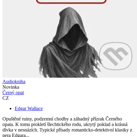
Audiokniha
Novinka
Černý opat
CZ
Edgar Wallace
Opuštěné ruiny, podzemní chodby a záhadný přízrak Černého
opata. K tomu prokletí šlechtického rodu, ukrytý poklad a krásná
dívka v nesnázích. Typické přísady romanticko-detektivní klasiky z
pera Edgara...