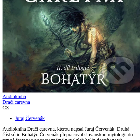
Audiokniha
Dračí carevna
CZ
Juraj Červenák
Audiokniha Dračí carevna, kterou napsal Juraj Červenák. Druhá
část série Bohatýr. Červenák přepracoval slovanskou mytologii do