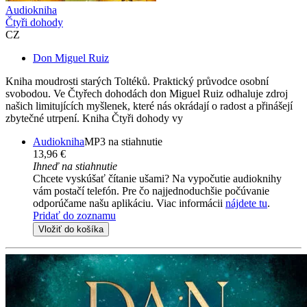
Audiokniha
Čtyři dohody
CZ
Don Miguel Ruiz
Kniha moudrosti starých Toltéků. Praktický průvodce osobní
svobodou. Ve Čtyřech dohodách don Miguel Ruiz odhaluje zdroj
našich limitujících myšlenek, které nás okrádají o radost a přinášejí
zbytečné utrpení. Kniha Čtyři dohody vy
Audiokniha
MP3 na stiahnutie
13,96 €
Ihneď na stiahnutie
Chcete vyskúšať čítanie ušami? Na vypočutie audioknihy
vám postačí telefón. Pre čo najjednoduchšie počúvanie
odporúčame našu aplikáciu. Viac informácii
nájdete tu
.
Pridať do zoznamu
Vložiť do košíka