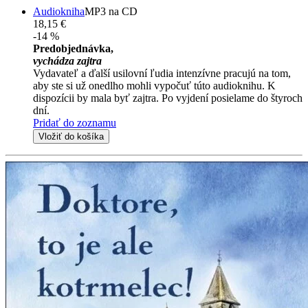
Audiokniha
MP3 na CD
18,15 €
-14 %
Predobjednávka,
vychádza zajtra
Vydavateľ a ďalší usilovní ľudia intenzívne pracujú na tom,
aby ste si už onedlho mohli vypočuť túto audioknihu. K
dispozícii by mala byť zajtra. Po vyjdení posielame do štyroch
dní.
Pridať do zoznamu
Vložiť do košíka