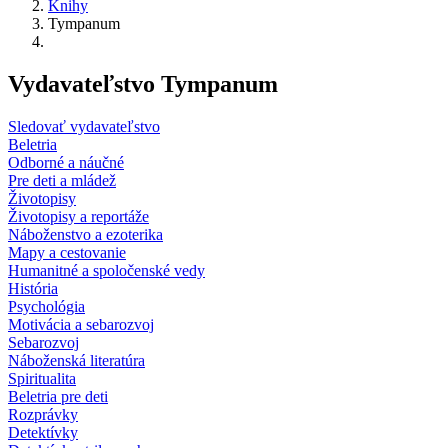
Knihy
Tympanum
Vydavateľstvo Tympanum
Sledovať vydavateľstvo
Beletria
Odborné a náučné
Pre deti a mládež
Životopisy
Životopisy a reportáže
Náboženstvo a ezoterika
Mapy a cestovanie
Humanitné a spoločenské vedy
História
Psychológia
Motivácia a sebarozvoj
Sebarozvoj
Náboženská literatúra
Spiritualita
Beletria pre deti
Rozprávky
Detektívky