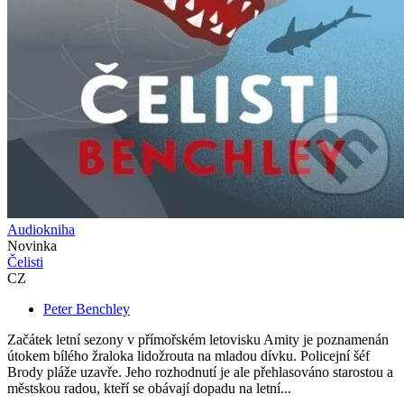
Audiokniha
Novinka
Čelisti
CZ
Peter Benchley
Začátek letní sezony v přímořském letovisku Amity je poznamenán
útokem bílého žraloka lidožrouta na mladou dívku. Policejní šéf
Brody pláže uzavře. Jeho rozhodnutí je ale přehlasováno starostou a
městskou radou, kteří se obávají dopadu na letní...