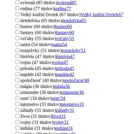
zvieratá (85 titulov)
zvieratá
85
rodina (77 titulov)
rodina
77
Velký knižní čtvrtek (67 titulov)
Velký knižní čtvrtek
67
detektívka (65 titulov)
detektívka
65
humor (60 titulov)
humor
60
fantasy (60 titulov)
fantasy
60
vzťahy (55 titulov)
vzťahy
55
satira (54 titulov)
satira
54
rozprávky (51 titulov)
rozprávky
51
história (47 titulov)
história
47
vojna (47 titulov)
vojna
47
príroda (45 titulov)
príroda
45
napätie (42 titulov)
napätie
42
spoločnosť (40 titulov)
spoločnosť
40
mágia (36 titulov)
mágia
36
zmiznutie (36 titulov)
zmiznutie
36
smrť (34 titulov)
smrť
34
tajomstvo (33 titulov)
tajomstvo
33
záhady (31 titulov)
záhady
31
život (31 titulov)
život
31
vojny (31 titulov)
vojny
31
indiáni (31 titulov)
indiáni
31