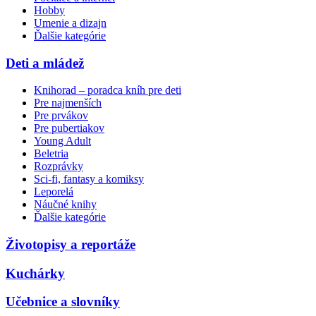
Hobby
Umenie a dizajn
Ďalšie kategórie
Deti a mládež
Knihorad – poradca kníh pre deti
Pre najmenších
Pre prvákov
Pre pubertiakov
Young Adult
Beletria
Rozprávky
Sci-fi, fantasy a komiksy
Leporelá
Náučné knihy
Ďalšie kategórie
Životopisy a reportáže
Kuchárky
Učebnice a slovníky