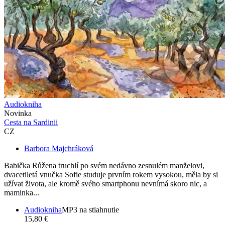
Audiokniha
Novinka
Cesta na Sardinii
CZ
Barbora Majchráková
Babička Růžena truchlí po svém nedávno zesnulém manželovi,
dvacetiletá vnučka Sofie studuje prvním rokem vysokou, měla by si
užívat života, ale kromě svého smartphonu nevnímá skoro nic, a
maminka...
Audiokniha
MP3 na stiahnutie
15,80 €