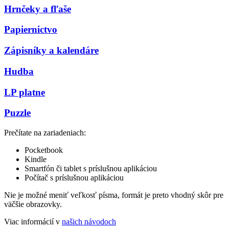
Hrnčeky a fľaše
Papiernictvo
Zápisníky a kalendáre
Hudba
LP platne
Puzzle
Prečítate na zariadeniach:
Pocketbook
Kindle
Smartfón či tablet s príslušnou aplikáciou
Počítač s príslušnou aplikáciou
Nie je možné meniť veľkosť písma, formát je preto vhodný skôr pre
väčšie obrazovky.
Viac informácií v
našich návodoch