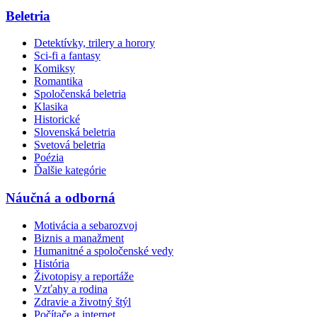
Beletria
Detektívky, trilery a horory
Sci-fi a fantasy
Komiksy
Romantika
Spoločenská beletria
Klasika
Historické
Slovenská beletria
Svetová beletria
Poézia
Ďalšie kategórie
Náučná a odborná
Motivácia a sebarozvoj
Biznis a manažment
Humanitné a spoločenské vedy
História
Životopisy a reportáže
Vzťahy a rodina
Zdravie a životný štýl
Počítače a internet