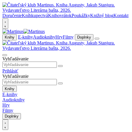
Doručenie
Kníhkupectvá
Knihovrátok
Poukážky
Knižný blog
Kontakt
E-knihy
Audioknihy
Hry
Filmy
Knihy
Doplnky
Vyhľadávanie
Prihlásiť
Vyhľadávanie
Knihy
E-knihy
Audioknihy
Hry
Filmy
Doplnky