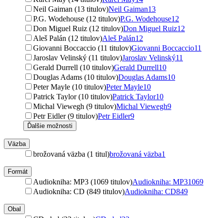
Neil Gaiman (13 titulov)
Neil Gaiman
13
P.G. Wodehouse (12 titulov)
P.G. Wodehouse
12
Don Miguel Ruiz (12 titulov)
Don Miguel Ruiz
12
Aleš Palán (12 titulov)
Aleš Palán
12
Giovanni Boccaccio (11 titulov)
Giovanni Boccaccio
11
Jaroslav Velinský (11 titulov)
Jaroslav Velinský
11
Gerald Durrell (10 titulov)
Gerald Durrell
10
Douglas Adams (10 titulov)
Douglas Adams
10
Peter Mayle (10 titulov)
Peter Mayle
10
Patrick Taylor (10 titulov)
Patrick Taylor
10
Michal Viewegh (9 titulov)
Michal Viewegh
9
Petr Eidler (9 titulov)
Petr Eidler
9
Ďalšie možnosti
Väzba
brožovaná väzba (1 titul)
brožovaná väzba
1
Formát
Audiokniha: MP3 (1069 titulov)
Audiokniha: MP3
1069
Audiokniha: CD (849 titulov)
Audiokniha: CD
849
Obal