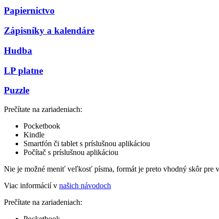
Papiernictvo
Zápisníky a kalendáre
Hudba
LP platne
Puzzle
Prečítate na zariadeniach:
Pocketbook
Kindle
Smartfón či tablet s príslušnou aplikáciou
Počítač s príslušnou aplikáciou
Nie je možné meniť veľkosť písma, formát je preto vhodný skôr pre 
Viac informácií v
našich návodoch
Prečítate na zariadeniach:
Pocketbook