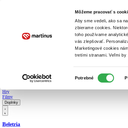
Doručenie
Kníhkupectvá
Knihovrátok
Poukážky
Knižný blog
Kontakt
Môžeme pracovať s cooki
Aby sme vedeli, ako sa na 
zbierame cookies. Niektor
E-knihy
Audioknihy
Hry
Filmy
Knihy
Doplnky
toho používame analytické
vás zlepšovať. Personaliz
Vyhľadávanie
Marketingové cookies nám 
tretími stranami. Veľmi b
Prihlásiť
Vyhľadávanie
Výber
Knihy
Potrebné
P
súhlasu
E-knihy
Audioknihy
Hry
Filmy
Doplnky
Beletria