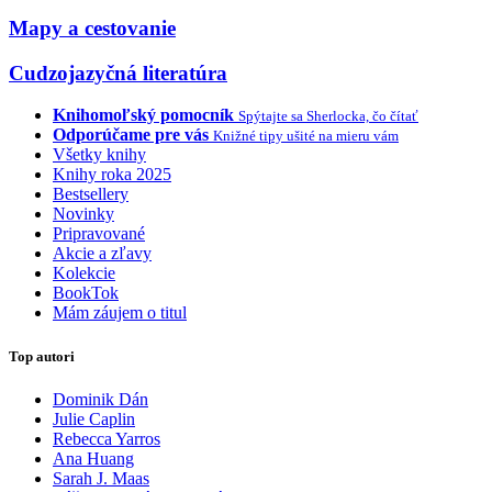
Mapy a cestovanie
Cudzojazyčná literatúra
Knihomoľský pomocník
Spýtajte sa Sherlocka, čo čítať
Odporúčame pre vás
Knižné tipy ušité na mieru vám
Všetky knihy
Knihy roka 2025
Bestsellery
Novinky
Pripravované
Akcie a zľavy
Kolekcie
BookTok
Mám záujem o titul
Top autori
Dominik Dán
Julie Caplin
Rebecca Yarros
Ana Huang
Sarah J. Maas