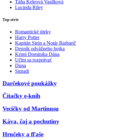
Táňa Keleová Vasilková
Lucinda Riley
Top série
Romantické úteky
Harry Potter
Kapitán Stein a Notár Barbarič
Denník odvážneho bojka
Krimi Dominika Dána
Učím sa rozprávať
Duna
Smradi
Darčekové poukážky
Čítačky e-kníh
Vecičky od Martinusu
Káva, čaj a pochutiny
Hrnčeky a fľaše