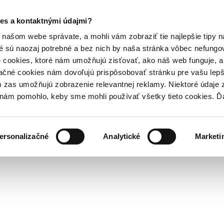
es a kontaktnými údajmi?
našom webe správate, a mohli vám zobraziť tie najlepšie tipy n
é sú naozaj potrebné a bez nich by naša stránka vôbec nefung
 cookies, ktoré nám umožňujú zisťovať, ako náš web funguje, a 
ačné cookies nám dovoľujú prispôsobovať stránku pre vašu lepši
zas umožňujú zobrazenie relevantnej reklamy. Niektoré údaje z
y nám pomohlo, keby sme mohli používať všetky tieto cookies. 
ersonalizačné
Analytické
Marketi