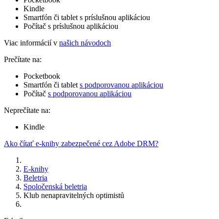
Kindle
Smartfón či tablet s príslušnou aplikáciou
Počítač s príslušnou aplikáciou
Viac informácií v
našich návodoch
Prečítate na:
Pocketbook
Smartfón či tablet
s podporovanou aplikáciou
Počítač
s podporovanou aplikáciou
Neprečítate na:
Kindle
Ako čítať e-knihy zabezpečené cez Adobe DRM?
E-knihy
Beletria
Spoločenská beletria
Klub nenapravitelných optimistů