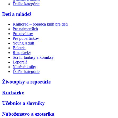
Ďalšie kategórie
Deti a mládež
Knihorad – poradca kníh pre deti
Pre najmenších
Pre prvákov
Pre pubertiakov
Young Adult
Beletria
Rozprávky
Sci-fi, fantasy a komiksy
Leporelá
Náučné knihy
Ďalšie kategórie
Životopisy a reportáže
Kuchárky
Učebnice a slovníky
Náboženstvo a ezoterika