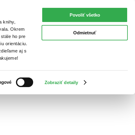
Povoliť všetko
a knihy,
ovala. Okrem
Odmietnuť
stále ho pre
u orientáciu.
dieľame aj s
Ďakujeme!
ngové
Zobraziť detaily