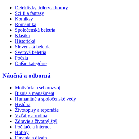
Detektívky, trilery a horory
Sci-fi a fantasy
Komiksy
Romantika
Spoločenská beletria
Klasika
Historické
Slovenská beletria
Svetová beletria
Poézia
Ďalšie kategórie
Náučná a odborná
Motivácia a sebarozvoj
Biznis a manažment
Humanitné a spoločenské vedy
História
Životopisy a reportáže
Vzťahy a rodina
Zdravie a životný štýl
Počítače a internet
Hobby
Umenie a dizajn