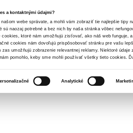
es a kontaktnými údajmi?
našom webe správate, a mohli vám zobraziť tie najlepšie tipy n
é sú naozaj potrebné a bez nich by naša stránka vôbec nefung
 cookies, ktoré nám umožňujú zisťovať, ako náš web funguje, a 
ačné cookies nám dovoľujú prispôsobovať stránku pre vašu lepši
zas umožňujú zobrazenie relevantnej reklamy. Niektoré údaje z
y nám pomohlo, keby sme mohli používať všetky tieto cookies. 
ersonalizačné
Analytické
Marketi