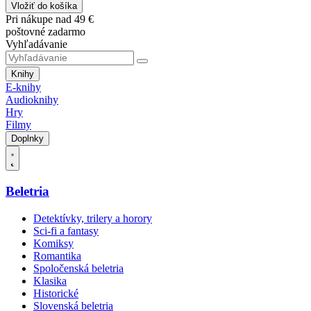
Vložiť do košíka
Pri nákupe nad 49 €
poštovné zadarmo
Vyhľadávanie
Knihy
E-knihy
Audioknihy
Hry
Filmy
Doplnky
Beletria
Detektívky, trilery a horory
Sci-fi a fantasy
Komiksy
Romantika
Spoločenská beletria
Klasika
Historické
Slovenská beletria