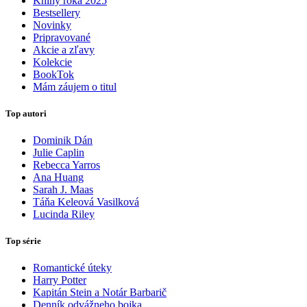
Knihy roka 2025
Bestsellery
Novinky
Pripravované
Akcie a zľavy
Kolekcie
BookTok
Mám záujem o titul
Top autori
Dominik Dán
Julie Caplin
Rebecca Yarros
Ana Huang
Sarah J. Maas
Táňa Keleová Vasilková
Lucinda Riley
Top série
Romantické úteky
Harry Potter
Kapitán Stein a Notár Barbarič
Denník odvážneho bojka