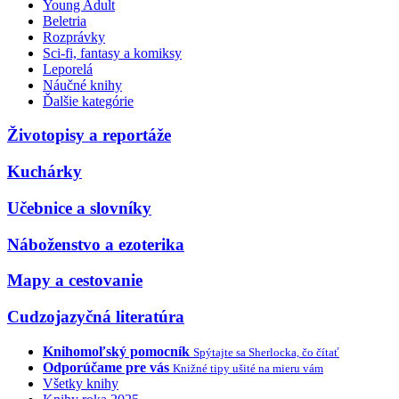
Young Adult
Beletria
Rozprávky
Sci-fi, fantasy a komiksy
Leporelá
Náučné knihy
Ďalšie kategórie
Životopisy a reportáže
Kuchárky
Učebnice a slovníky
Náboženstvo a ezoterika
Mapy a cestovanie
Cudzojazyčná literatúra
Knihomoľský pomocník
Spýtajte sa Sherlocka, čo čítať
Odporúčame pre vás
Knižné tipy ušité na mieru vám
Všetky knihy