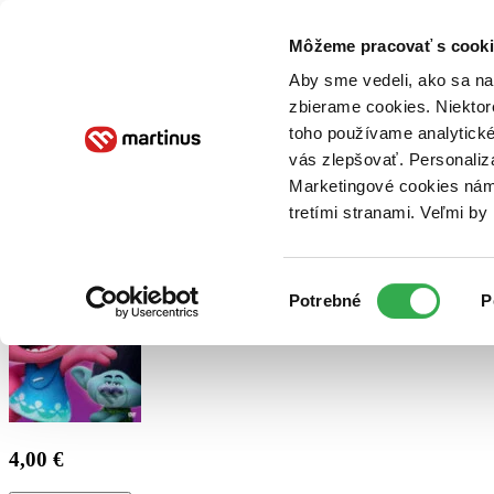
Doručenie
Kníhkupectvá
Knihovrátok
Poukážky
Knižný blog
Kontakt
Môžeme pracovať s cooki
Aby sme vedeli, ako sa na 
zbierame cookies. Niektor
E-knihy
Audioknihy
Hry
Filmy
Knihy
Doplnky
toho používame analytické
vás zlepšovať. Personaliz
Vyhľadávanie
Marketingové cookies nám 
tretími stranami. Veľmi b
Prihlásiť
Výber
Potrebné
P
súhlasu
4,00 €