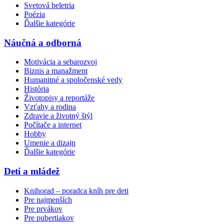
Svetová beletria
Poézia
Ďalšie kategórie
Náučná a odborná
Motivácia a sebarozvoj
Biznis a manažment
Humanitné a spoločenské vedy
História
Životopisy a reportáže
Vzťahy a rodina
Zdravie a životný štýl
Počítače a internet
Hobby
Umenie a dizajn
Ďalšie kategórie
Deti a mládež
Knihorad – poradca kníh pre deti
Pre najmenších
Pre prvákov
Pre pubertiakov