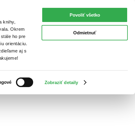
Povoliť všetko
a knihy,
ovala. Okrem
Odmietnuť
stále ho pre
u orientáciu.
dieľame aj s
Ďakujeme!
ngové
Zobraziť detaily