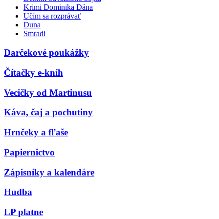
Krimi Dominika Dána
Učím sa rozprávať
Duna
Smradi
Darčekové poukážky
Čítačky e-kníh
Vecičky od Martinusu
Káva, čaj a pochutiny
Hrnčeky a fľaše
Papiernictvo
Zápisníky a kalendáre
Hudba
LP platne