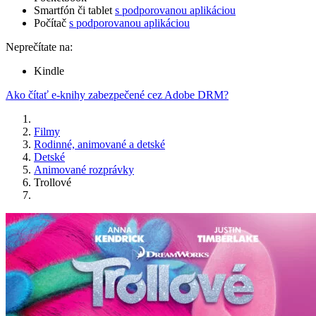
Smartfón či tablet
s podporovanou aplikáciou
Počítač
s podporovanou aplikáciou
Neprečítate na:
Kindle
Ako čítať e-knihy zabezpečené cez Adobe DRM?
Filmy
Rodinné, animované a detské
Detské
Animované rozprávky
Trollové