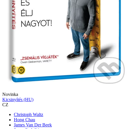
Novinka
Kicsinyítés (HU)
CZ
Christoph Waltz
Hong Chau
James Van Der Beek