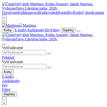
Doručenie
Kníhkupectvá
Knihovrátok
Poukážky
Knižný blog
Kontakt
E-knihy
Audioknihy
Hry
Filmy
Knihy
Doplnky
Vyhľadávanie
Prihlásiť
Vyhľadávanie
Knihy
E-knihy
Audioknihy
Hry
Filmy
Doplnky