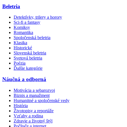
Beletria
Detektívky, trilery a horory
Sci-fi a fantasy
Komiksy
Romantika
Spoločenská beletria
Klasika
Historické
Slovenská beletria
Svetová beletria
Poézia
Ďalšie kategórie
Náučná a odborná
Motivácia a sebarozvoj
Biznis a manažment
Humanitné a spoločenské vedy
História
Životopisy a reportáže
Vzťahy a rodina
Zdravie a životný štýl
Počítače a internet