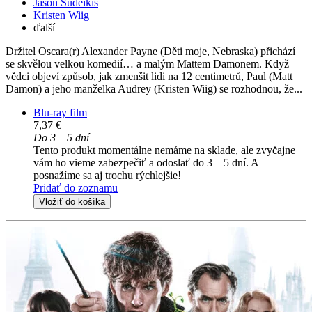
Jason Sudeikis
Kristen Wiig
ďalší
Držitel Oscara(r) Alexander Payne (Děti moje, Nebraska) přichází
se skvělou velkou komedií… a malým Mattem Damonem. Když
vědci objeví způsob, jak zmenšit lidi na 12 centimetrů, Paul (Matt
Damon) a jeho manželka Audrey (Kristen Wiig) se rozhodnou, že...
Blu-ray film
7,37 €
Do 3 – 5 dní
Tento produkt momentálne nemáme na sklade, ale zvyčajne
vám ho vieme zabezpečiť a odoslať do 3 – 5 dní. A
posnažíme sa aj trochu rýchlejšie!
Pridať do zoznamu
Vložiť do košíka