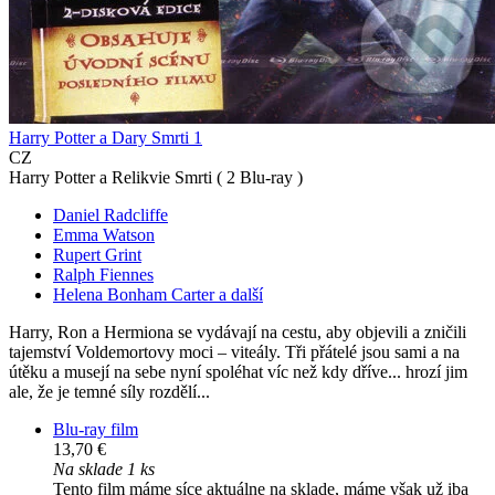
Harry Potter a Dary Smrti 1
CZ
Harry Potter a Relikvie Smrti ( 2 Blu-ray )
Daniel Radcliffe
Emma Watson
Rupert Grint
Ralph Fiennes
Helena Bonham Carter a další
Harry, Ron a Hermiona se vydávají na cestu, aby objevili a zničili
tajemství Voldemortovy moci – viteály. Tři přátelé jsou sami a na
útěku a musejí na sebe nyní spoléhat víc než kdy dříve... hrozí jim
ale, že je temné síly rozdělí...
Blu-ray film
13,70 €
Na sklade 1 ks
Tento film máme síce aktuálne na sklade, máme však už iba