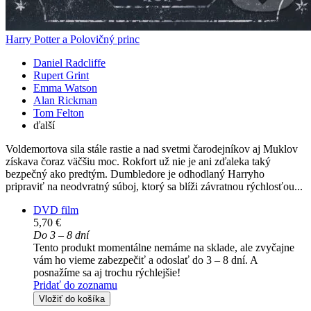
Harry Potter a Polovičný princ
Daniel Radcliffe
Rupert Grint
Emma Watson
Alan Rickman
Tom Felton
ďalší
Voldemortova sila stále rastie a nad svetmi čarodejníkov aj Muklov
získava čoraz väčšiu moc. Rokfort už nie je ani zďaleka taký
bezpečný ako predtým. Dumbledore je odhodlaný Harryho
pripraviť na neodvratný súboj, ktorý sa blíži závratnou rýchlosťou...
DVD film
5,70 €
Do 3 – 8 dní
Tento produkt momentálne nemáme na sklade, ale zvyčajne
vám ho vieme zabezpečiť a odoslať do 3 – 8 dní. A
posnažíme sa aj trochu rýchlejšie!
Pridať do zoznamu
Vložiť do košíka