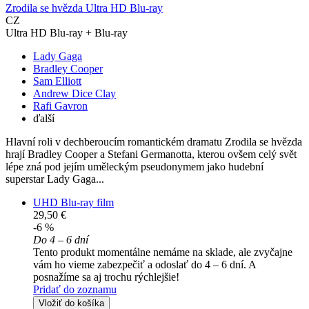
Zrodila se hvězda Ultra HD Blu-ray
CZ
Ultra HD Blu-ray + Blu-ray
Lady Gaga
Bradley Cooper
Sam Elliott
Andrew Dice Clay
Rafi Gavron
ďalší
Hlavní roli v dechberoucím romantickém dramatu Zrodila se hvězda
hrají Bradley Cooper a Stefani Germanotta, kterou ovšem celý svět
lépe zná pod jejím uměleckým pseudonymem jako hudební
superstar Lady Gaga...
UHD Blu-ray film
29,50 €
-6 %
Do 4 – 6 dní
Tento produkt momentálne nemáme na sklade, ale zvyčajne
vám ho vieme zabezpečiť a odoslať do 4 – 6 dní. A
posnažíme sa aj trochu rýchlejšie!
Pridať do zoznamu
Vložiť do košíka