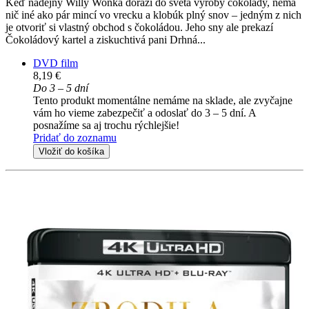
Keď nádejný Willy Wonka dorazí do sveta výroby čokolády, nemá
nič iné ako pár mincí vo vrecku a klobúk plný snov – jedným z nich
je otvoriť si vlastný obchod s čokoládou. Jeho sny ale prekazí
Čokoládový kartel a ziskuchtivá pani Drhná...
DVD film
8,19 €
Do 3 – 5 dní
Tento produkt momentálne nemáme na sklade, ale zvyčajne
vám ho vieme zabezpečiť a odoslať do 3 – 5 dní. A
posnažíme sa aj trochu rýchlejšie!
Pridať do zoznamu
Vložiť do košíka