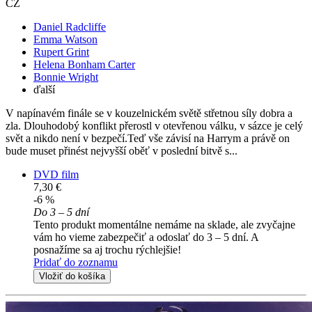
CZ
Daniel Radcliffe
Emma Watson
Rupert Grint
Helena Bonham Carter
Bonnie Wright
ďalší
V napínavém finále se v kouzelnickém světě střetnou síly dobra a
zla. Dlouhodobý konflikt přerostl v otevřenou válku, v sázce je celý
svět a nikdo není v bezpečí.Teď vše závisí na Harrym a právě on
bude muset přinést nejvyšší oběť v poslední bitvě s...
DVD film
7,30 €
-6 %
Do 3 – 5 dní
Tento produkt momentálne nemáme na sklade, ale zvyčajne
vám ho vieme zabezpečiť a odoslať do 3 – 5 dní. A
posnažíme sa aj trochu rýchlejšie!
Pridať do zoznamu
Vložiť do košíka