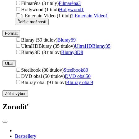
Filmaréna (3 tituly)
Filmaréna
3
Hollywood (1 titul)
Hollywood
1
2 Entertain Video (1 titul)
2 Entertain Video
1
Ďalšie možnosti
Formát
Bluray (59 titulov)
Bluray
59
UltraHDBluray (35 titulov)
UltraHDBluray
35
Bluray3D (8 titulov)
Bluray3D
8
Obal
Steelbook (80 titulov)
Steelbook
80
DVD obal (50 titulov)
DVD obal
50
Blu-ray obal (9 titulov)
Blu-ray obal
9
Zúžiť výber
Zoradiť
Bestsellery