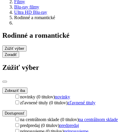
Filmy
Blu-ray filmy
Ultra HD Blu-ray
Rodinné a romantické
Rodinné a romantické
Zúžiť výber
Zoradiť
Zúžiť výber
Zobraziť iba
novinky (0 titulov)
novinky
zľavnené tituly (0 titulov)
zľavnené tituly
Dostupnosť
na centrálnom sklade (0 titulov)
na centrálnom sklade
predpredaj (0 titulov)
predpredaj
pripravujeme (0 titulov)
pripravujeme