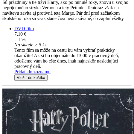
Sú prázdniny a tie trávi Harry, ako po minulé roky, znovu u svojho
nepríjemného strýka Vernona a tety Petunie. Tentoraz však na
návštevu zavíta aj protivná teta Marge. Pár dní pred začiatkom
školského roka sa však stane čosi neočakávané, čo zaplní všetky
DVD film
7,10 €
-11 %
Na sklade > 5 ks
Tento film sa môže na cestu ku vám vybrať prakticky
okamžite! Ak si ho objednáte do 13:00 v pracovný deň,
odošleme vám ho ešte dnes, inak najneskôr nasledujúci
pracovný deň.
Pridať do zoznamu
Vložiť do košíka