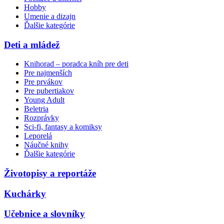
Hobby
Umenie a dizajn
Ďalšie kategórie
Deti a mládež
Knihorad – poradca kníh pre deti
Pre najmenších
Pre prvákov
Pre pubertiakov
Young Adult
Beletria
Rozprávky
Sci-fi, fantasy a komiksy
Leporelá
Náučné knihy
Ďalšie kategórie
Životopisy a reportáže
Kuchárky
Učebnice a slovníky