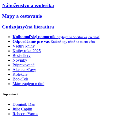
Náboženstvo a ezoterika
Mapy a cestovanie
Cudzojazyčná literatúra
Knihomoľský pomocník
Spýtajte sa Sherlocka, čo čítať
Odporúčame pre vás
Knižné tipy ušité na mieru vám
Všetky knihy
Knihy roka 2025
Bestsellery
Novinky
Pripravované
Akcie a zľavy
Kolekcie
BookTok
Mám záujem o titul
Top autori
Dominik Dán
Julie Caplin
Rebecca Yarros