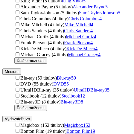
King Vidor (5 titulov)
King Vidor
5
Alexander Payne (5 titulov)
Alexander Payne
5
Sam Taylor-Johnson (5 titulov)
Sam Taylor-Johnson
5
Chris Columbus (4 tituly)
Chris Columbus
4
Mike Mitchell (4 tituly)
Mike Mitchell
4
Chris Sanders (4 tituly)
Chris Sanders
4
Michael Curtiz (4 tituly)
Michael Curtiz
4
Frank Pierson (4 tituly)
Frank Pierson
4
Kirk De Micco (4 tituly)
Kirk De Micco
4
Michael Gracey (4 tituly)
Michael Gracey
4
Ďalšie možnosti
Médium
Blu-ray (59 titulov)
Blu-ray
59
DVD (55 titulov)
DVD
55
UltraHDBlu-ray (35 titulov)
UltraHDBlu-ray
35
Steelbook (12 titulov)
Steelbook
12
Blu-ray3D (8 titulov)
Blu-ray3D
8
Ďalšie možnosti
Vydavateľstvo
Magicbox (152 titulov)
Magicbox
152
Bonton Film (19 titulov)
Bonton Film
19