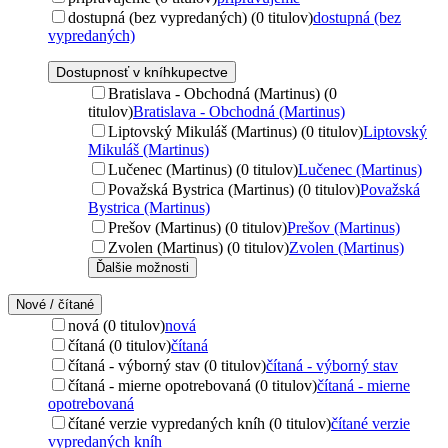
dostupná (bez vypredaných) (0 titulov)
dostupná (bez
vypredaných)
Dostupnosť v kníhkupectve
Bratislava - Obchodná (Martinus) (0
titulov)
Bratislava - Obchodná (Martinus)
Liptovský Mikuláš (Martinus) (0 titulov)
Liptovský
Mikuláš (Martinus)
Lučenec (Martinus) (0 titulov)
Lučenec (Martinus)
Považská Bystrica (Martinus) (0 titulov)
Považská
Bystrica (Martinus)
Prešov (Martinus) (0 titulov)
Prešov (Martinus)
Zvolen (Martinus) (0 titulov)
Zvolen (Martinus)
Ďalšie možnosti
Nové / čítané
nová (0 titulov)
nová
čítaná (0 titulov)
čítaná
čítaná - výborný stav (0 titulov)
čítaná - výborný stav
čítaná - mierne opotrebovaná (0 titulov)
čítaná - mierne
opotrebovaná
čítané verzie vypredaných kníh (0 titulov)
čítané verzie
vypredaných kníh