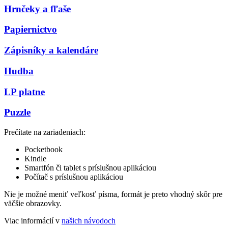
Hrnčeky a fľaše
Papiernictvo
Zápisníky a kalendáre
Hudba
LP platne
Puzzle
Prečítate na zariadeniach:
Pocketbook
Kindle
Smartfón či tablet s príslušnou aplikáciou
Počítač s príslušnou aplikáciou
Nie je možné meniť veľkosť písma, formát je preto vhodný skôr pre
väčšie obrazovky.
Viac informácií v
našich návodoch