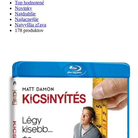
Top hodnotené
Novinky
Najdrahšie
Najlacnejšie
Najvyššia zľava
178 produktov