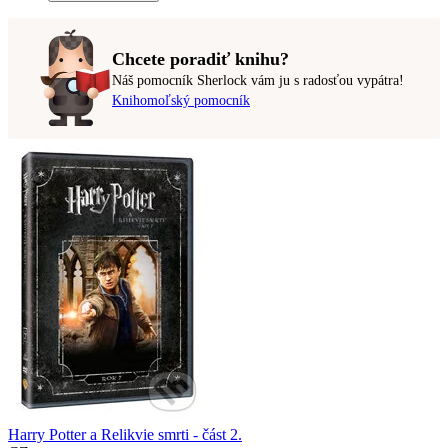
Chcete poradiť knihu?
Náš pomocník Sherlock vám ju s radosťou vypátra!
Knihomoľský pomocník
Harry Potter a Relikvie smrti - část 2.