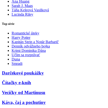
Ana Huang
Sarah J. Maas
Táňa Keleová Vasilková
Lucinda Riley
Top série
Romantické úteky
Harry Potter
Kapitán Stein a Notár Barbarič
Denník odvážneho bojka
Krimi Dominika Dána
Učím sa rozprávať
Duna
Smradi
Darčekové poukážky
Čítačky e-kníh
Vecičky od Martinusu
Káva, čaj a pochutiny