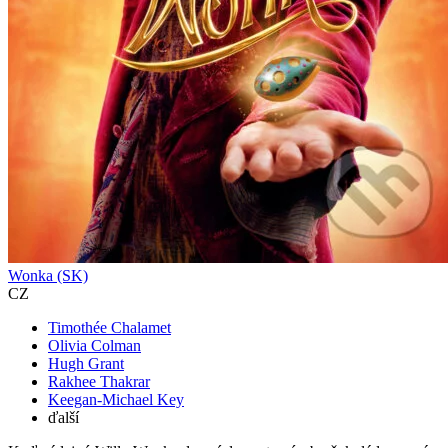
Wonka (SK)
CZ
Timothée Chalamet
Olivia Colman
Hugh Grant
Rakhee Thakrar
Keegan-Michael Key
ďalší