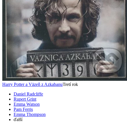
Harry Potter a Väzeň z Azkabanu
Tretí rok
Daniel Radcliffe
Rupert Grint
Emma Watson
Pam Ferris
Emma Thompson
ďalší