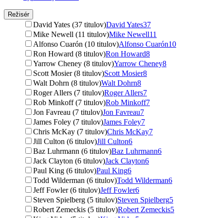
Režisér
David Yates (37 titulov)
David Yates
37
Mike Newell (11 titulov)
Mike Newell
11
Alfonso Cuarón (10 titulov)
Alfonso Cuarón
10
Ron Howard (8 titulov)
Ron Howard
8
Yarrow Cheney (8 titulov)
Yarrow Cheney
8
Scott Mosier (8 titulov)
Scott Mosier
8
Walt Dohrn (8 titulov)
Walt Dohrn
8
Roger Allers (7 titulov)
Roger Allers
7
Rob Minkoff (7 titulov)
Rob Minkoff
7
Jon Favreau (7 titulov)
Jon Favreau
7
James Foley (7 titulov)
James Foley
7
Chris McKay (7 titulov)
Chris McKay
7
Jill Culton (6 titulov)
Jill Culton
6
Baz Luhrmann (6 titulov)
Baz Luhrmann
6
Jack Clayton (6 titulov)
Jack Clayton
6
Paul King (6 titulov)
Paul King
6
Todd Wilderman (6 titulov)
Todd Wilderman
6
Jeff Fowler (6 titulov)
Jeff Fowler
6
Steven Spielberg (5 titulov)
Steven Spielberg
5
Robert Zemeckis (5 titulov)
Robert Zemeckis
5