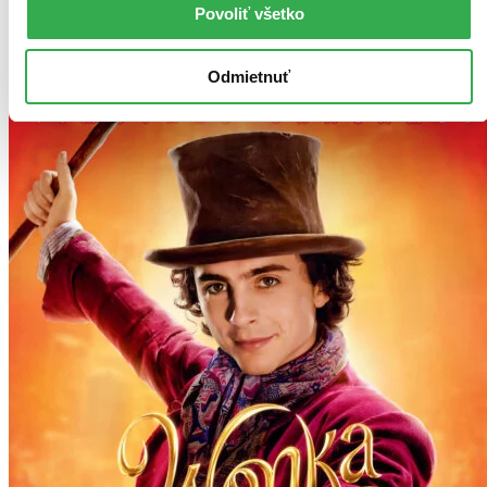
posnažíme sa aj trochu rýchlejšie!
Povoliť všetko
Pridať do zoznamu
Vložiť do košíka
Odmietnuť