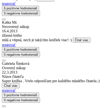
reagovať
6 pozitívne hodnotenia
6
0 negatívne hodnotenia
0
Katka Mr.
Neoverený nákup
16.4.2013
úžasná kniha
milá a vtipná, nech je takýchto knižiek viac! :)
Čítať viac
reagovať
6 pozitívne hodnotenia
6
0 negatívne hodnotenia
0
Gabriela Šimková
Overený nákup
22.3.2013
Názor čitateľa
Super knižka . Vrelo odporúčam pre každého mladého čitatela.:)
Čítať viac
reagovať
5 pozitívne hodnotenia
5
0 negatívne hodnotenia
0