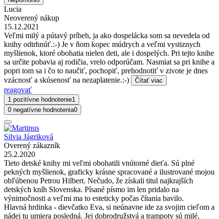
Lucia
Neoverený nákup
15.12.2021
Veľmi milý a pútavý príbeh, ja ako dospelácka som sa nevedela od
knihy odtrhnúť.:-) Je v ňom kopec múdrych a veľmi vystiznych
myšlienok, ktoré obohatia nielen deti, ale i dospelých. Pri tejto knihe
sa určite pobavia aj rodičia, vrelo odporúčam. Nasmiat sa pri knihe a
popri tom sa i čo to naučiť, pochopiť, prehodnotiť v zivote je dnes
vzácnosť a skúsenosť na nezaplatenie.:-)
Čítať viac
reagovať
1 pozitívne hodnotenie
1
0 negatívne hodnotenia
0
Silvia Jágriková
Overený zákazník
25.2.2020
Tieto detské knihy mi veľmi obohatili vnútorné dieťa. Sú plné
pekných myšlienok, graficky krásne spracované a ilustrované mojou
obľúbenou Petrou Hilbert. Nečudo, že získali titul najkrajších
detských kníh Slovenska. Písané písmo im len pridalo na
výnimočnosti a veľmi ma to esteticky počas čítania bavilo.
Hlavná hrdinka - dievčatko Eva, si neúnavne ide za svojim cieľom a
nádej tu umiera posledná. Jej dobrodružstvá a trampoty sú milé,