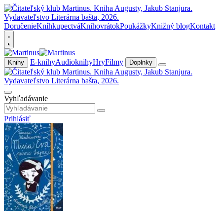
Doručenie
Kníhkupectvá
Knihovrátok
Poukážky
Knižný blog
Kontakt
E-knihy
Audioknihy
Hry
Filmy
Knihy
Doplnky
Vyhľadávanie
Prihlásiť