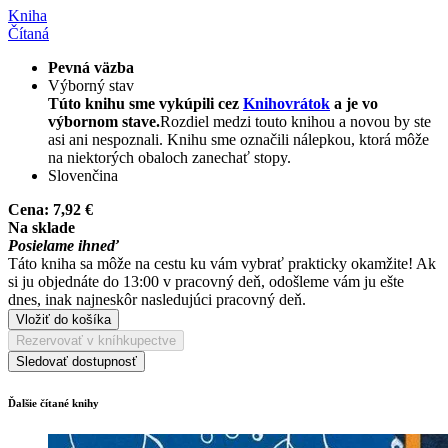
Kniha
Čítaná
Pevná väzba
Výborný stav
Túto knihu sme vykúpili cez
Knihovrátok
a je vo
výbornom stave.
Rozdiel medzi touto knihou a novou by ste
asi ani nespoznali. Knihu sme označili nálepkou, ktorá môže
na niektorých obaloch zanechať stopy.
Slovenčina
Cena:
7,92 €
Na sklade
Posielame ihneď
Táto kniha sa môže na cestu ku vám vybrať prakticky okamžite! Ak
si ju objednáte do 13:00 v pracovný deň, odošleme vám ju ešte
dnes, inak najneskôr nasledujúci pracovný deň.
Vložiť do košíka
Rezervovať v kníhkupectve
Sledovať dostupnosť
Ďalšie čítané knihy