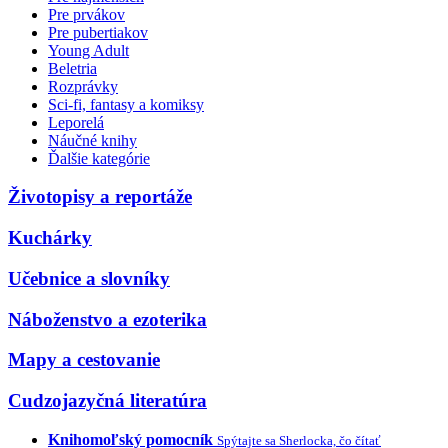
Pre prvákov
Pre pubertiakov
Young Adult
Beletria
Rozprávky
Sci-fi, fantasy a komiksy
Leporelá
Náučné knihy
Ďalšie kategórie
Životopisy a reportáže
Kuchárky
Učebnice a slovníky
Náboženstvo a ezoterika
Mapy a cestovanie
Cudzojazyčná literatúra
Knihomoľský pomocník
Spýtajte sa Sherlocka, čo čítať