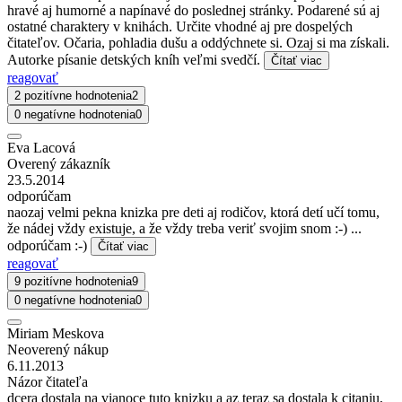
hravé aj humorné a napínavé do poslednej stránky. Podarené sú aj
ostatné charaktery v knihách. Určite vhodné aj pre dospelých
čitateľov. Očaria, pohladia dušu a oddýchnete si. Ozaj si ma získali.
Autorke písanie detských kníh veľmi svedčí.
Čítať viac
reagovať
2 pozitívne hodnotenia
2
0 negatívne hodnotenia
0
Eva Lacová
Overený zákazník
23.5.2014
odporúčam
naozaj velmi pekna knizka pre deti aj rodičov, ktorá detí učí tomu,
že nádej vždy existuje, a že vždy treba veriť svojim snom :-) ...
odporúčam :-)
Čítať viac
reagovať
9 pozitívne hodnotenia
9
0 negatívne hodnotenia
0
Miriam Meskova
Neoverený nákup
6.11.2013
Názor čitateľa
dcera dostala na vianoce tuto knizku a az teraz sa dostala k citaniu,