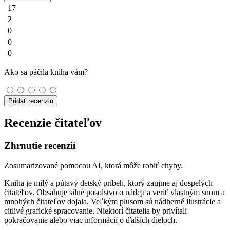
17
2
0
0
0
Ako sa páčila kniha vám?
Pridať recenziu
Recenzie čitateľov
Zhrnutie recenzií
Zosumarizované pomocou AI, ktorá môže robiť chyby.
Kniha je milý a pútavý detský príbeh, ktorý zaujme aj dospelých
čitateľov. Obsahuje silné posolstvo o nádeji a veriť vlastným snom a
mnohých čitateľov dojala. Veľkým plusom sú nádherné ilustrácie a
citlivé grafické spracovanie. Niektorí čitatelia by privítali
pokračovanie alebo viac informácií o ďalších dieloch.