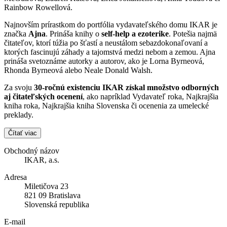
Rainbow Rowellová.
Najnovším prírastkom do portfólia vydavateľského domu IKAR je
značka
Ajna
. Prináša knihy o
self-help a ezoterike
. Potešia najmä
čitateľov, ktorí túžia po šťastí a neustálom sebazdokonaľovaní a
ktorých fascinujú záhady a tajomstvá medzi nebom a zemou. Ajna
prináša svetoznáme autorky a autorov, ako je Lorna Byrneová,
Rhonda Byrneová alebo Neale Donald Walsh.
Za svoju
30-ročnú existenciu IKAR získal množstvo odborných
aj čitateľských ocenení
, ako napríklad Vydavateľ roka, Najkrajšia
kniha roka, Najkrajšia kniha Slovenska či ocenenia za umelecké
preklady.
Čítať viac
Obchodný názov
IKAR, a.s.
Adresa
Miletičova 23
821 09 Bratislava
Slovenská republika
E-mail