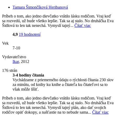
Tamara Šimončíková Heribanová
Príbeh o tom, ako jedno dievčatko vrátilo lásku rodičom. Vraj keď
sa rozvedú, už bude všetko lepšie. Tak sa aj stalo. No druháčka Eva
Šidlová to len tak nenechá. Vymyslí tajný...
Čítať viac
4,9
19 hodnotení
Vek
7-10
Vydavateľstvo
Ikar
, 2012
176 strán
3-4 hodiny čítania
Vychádzame z priemerného údaju o rýchlosti čítania 230 slov
za minútu, od knihy ku knihe a čitateľa ku čitateľovi sa to
však môže líšiť.
Príbeh o tom, ako jedno dievčatko vrátilo lásku rodičom. Vraj keď
sa rozvedú, už bude všetko lepšie. Tak sa aj stalo. No druháčka Eva
Šidlová to len tak nenechá. Vymyslí tajný plán, ako dať svojich
rodičov opäť dokopy, a našťastie na to nebude sama...
Čítať viac