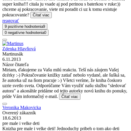
super kniha!!! citala ju vsade aj pod perinou s baterkou v ruke:))
chceme aj pokracovanie, viete mi poradit ci uz k tomu existuje
pokracovanie?
Čítať viac
reagovať
9 pozitívne hodnotenia
9
0 negatívne hodnotenia
0
Zdenka Hlavňová
Martinusák
6.11.2013
Názor čitateľa
Miriam, ďakujeme za Vašu milú reakciu. Teší nás záujem Vašej
dcérky :-) Pokračovanie knižky zatiaľ nebolo vydané, ale šušká sa,
že autorka už na ňom pracuje :-) Všetci veríme, že kniha čoskoro
uzrie svetlo sveta. Odporúčame Vám využiť našu službu "sledovať
autora" a akonáhle pridáme od tejto autorky novú knihu do ponuky,
príde Vám informačný e-mail.
Čítať viac
Veronika Makovicka
Overený zákazník
18.6.2013
pre male i velke deti
Knizha pre male i velke deti! Jednoduchy pribeh o tom ako deti