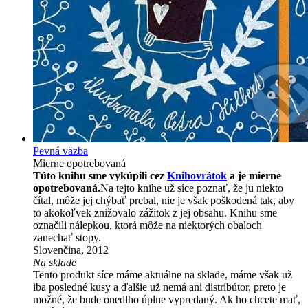
Pevná väzba
Mierne opotrebovaná
Túto knihu sme vykúpili cez
Knihovrátok
a je mierne
opotrebovaná.
Na tejto knihe už síce poznať, že ju niekto
čítal, môže jej chýbať prebal, nie je však poškodená tak, aby
to akokoľvek znižovalo zážitok z jej obsahu. Knihu sme
označili nálepkou, ktorá môže na niektorých obaloch
zanechať stopy.
Slovenčina, 2012
Na sklade
Tento produkt síce máme aktuálne na sklade, máme však už
iba posledné kusy a ďalšie už nemá ani distribútor, preto je
možné, že bude onedlho úplne vypredaný. Ak ho chcete mať,