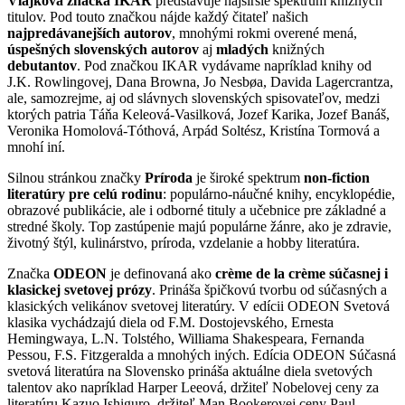
Vlajková značka IKAR
predstavuje najširšie spektrum knižných
titulov. Pod touto značkou nájde každý čitateľ našich
najpredávanejších autorov
, mnohými rokmi overené mená,
úspešných slovenských autorov
aj
mladých
knižných
debutantov
. Pod značkou IKAR vydávame napríklad knihy od
J.K. Rowlingovej, Dana Browna, Jo Nesbøa, Davida Lagercrantza,
ale, samozrejme, aj od slávnych slovenských spisovateľov, medzi
ktorých patria Táňa Keleová-Vasilková, Jozef Karika, Jozef Banáš,
Veronika Homolová-Tóthová, Arpád Soltész, Kristína Tormová a
mnohí iní.
Silnou stránkou značky
Príroda
je široké spektrum
non-fiction
literatúry pre celú rodinu
: populárno-náučné knihy, encyklopédie,
obrazové publikácie, ale i odborné tituly a učebnice pre základné a
stredné školy. Top zastúpenie majú populárne žánre, ako je zdravie,
životný štýl, kulinárstvo, príroda, vzdelanie a hobby literatúra.
Značka
ODEON
je definovaná ako
crème de la crème súčasnej i
klasickej svetovej prózy
. Prináša špičkovú tvorbu od súčasných a
klasických velikánov svetovej literatúry. V edícii ODEON Svetová
klasika vychádzajú diela od F.M. Dostojevského, Ernesta
Hemingwaya, L.N. Tolstého, Williama Shakespeara, Fernanda
Pessou, F.S. Fitzgeralda a mnohých iných. Edícia ODEON Súčasná
svetová literatúra na Slovensko prináša aktuálne diela svetových
talentov ako napríklad Harper Leeová, držiteľ Nobelovej ceny za
literatúru Kazuo Ishiguro, držiteľ Man Bookerovej ceny Paul