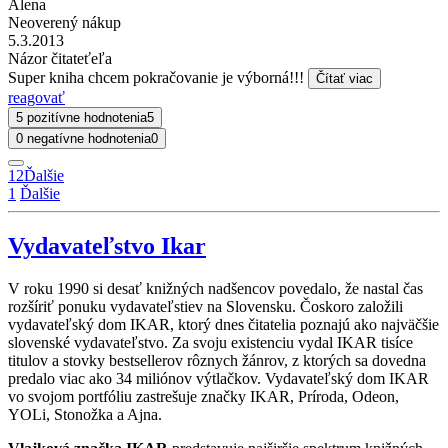
Alena
Neoverený nákup
5.3.2013
Názor čitateťeľa
Super kniha chcem pokračovanie je výborná!!!
Čítať viac
reagovať
5 pozitívne hodnotenia
5
0 negatívne hodnotenia
0
1
2
Ďalšie
1
Ďalšie
Vydavateľstvo Ikar
V roku 1990 si desať knižných nadšencov povedalo, že nastal čas
rozšíriť ponuku vydavateľstiev na Slovensku. Čoskoro založili
vydavateľský dom IKAR, ktorý dnes čitatelia poznajú ako najväčšie
slovenské vydavateľstvo. Za svoju existenciu vydal IKAR tisíce
titulov a stovky bestsellerov rôznych žánrov, z ktorých sa dovedna
predalo viac ako 34 miliónov výtlačkov. Vydavateľský dom IKAR
vo svojom portfóliu zastrešuje značky IKAR, Príroda, Odeon,
YOLi, Stonožka a Ajna.