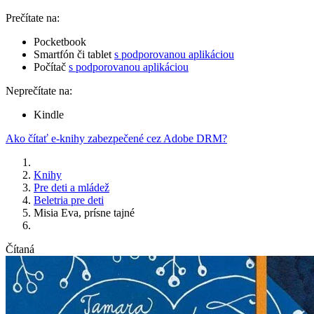
Prečítate na:
Pocketbook
Smartfón či tablet
s podporovanou aplikáciou
Počítač
s podporovanou aplikáciou
Neprečítate na:
Kindle
Ako čítať e-knihy zabezpečené cez Adobe DRM?
Knihy
Pre deti a mládež
Beletria pre deti
Misia Eva, prísne tajné
Čítaná