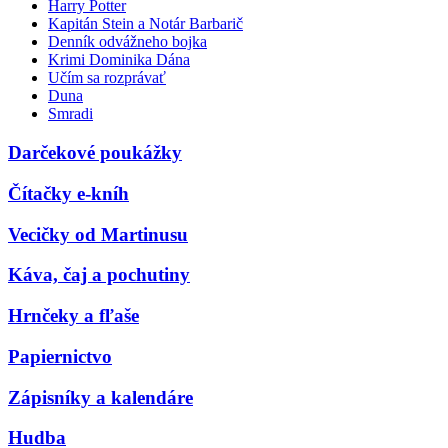
Harry Potter
Kapitán Stein a Notár Barbarič
Denník odvážneho bojka
Krimi Dominika Dána
Učím sa rozprávať
Duna
Smradi
Darčekové poukážky
Čítačky e-kníh
Vecičky od Martinusu
Káva, čaj a pochutiny
Hrnčeky a fľaše
Papiernictvo
Zápisníky a kalendáre
Hudba