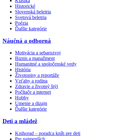
Klasika
Historické
Slovenská beletria
Svetová beletria
Poézia
Ďalšie kategórie
Náučná a odborná
Motivácia a sebarozvoj
Biznis a manažment
Humanitné a spoločenské vedy
História
Životopisy a reportáže
Vzťahy a rodina
Zdravie a životný štýl
Počítače a internet
Hobby
Umenie a dizajn
Ďalšie kategórie
Deti a mládež
Knihorad – poradca kníh pre deti
Pre najmenších