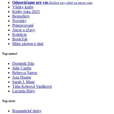
Odporúčame pre vás
Knižné tipy ušité na mieru vám
Všetky knihy
Knihy roka 2025
Bestsellery
Novinky
Pripravované
Akcie a zľavy
Kolekcie
BookTok
Mám záujem o titul
Top autori
Dominik Dán
Julie Caplin
Rebecca Yarros
Ana Huang
Sarah J. Maas
Táňa Keleová Vasilková
Lucinda Riley
Top série
Romantické úteky