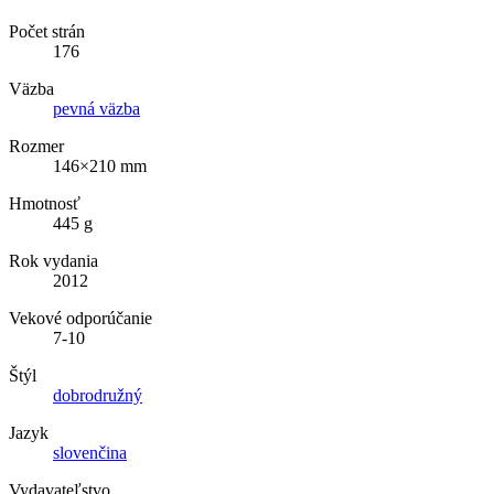
Počet strán
176
Väzba
pevná väzba
Rozmer
146×210 mm
Hmotnosť
445 g
Rok vydania
2012
Vekové odporúčanie
7-10
Štýl
dobrodružný
Jazyk
slovenčina
Vydavateľstvo