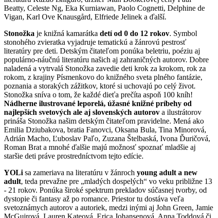
Beatty, Celeste Ng, Eka Kurniawan, Paolo Cognetti, Delphine de
Vigan, Karl Ove Knausgård, Elfriede Jelinek a ďalší.
Stonožka
je knižná kamarátka
detí od 0 do 12 rokov
. Symbol
stonohého zvieratka vyjadruje tematickú a žánrovú pestrosť
literatúry pre deti. Detským čitateľom ponúka beletriu, poéziu aj
populárno-náučnú literatúru našich aj zahraničných autorov. Dobre
naladená a vytrvalá Stonožka zavedie deti krok za krokom, rok za
rokom, z krajiny Písmenkovo do knižného sveta plného fantázie,
poznania a storakých zážitkov, ktoré si uchovajú po celý život.
Stonožka sníva o tom, že každé dieťa prečíta aspoň 100 kníh!
Nádherne ilustrované leporelá, úžasné knižné príbehy od
najlepších svetových ale aj slovenských autorov
a ilustrátorov
prináša Stonožka našim detským čitateľom pravidelne. Mená ako
Emilia Dziubakova, bratia Fanovci, Oksana Bula, Tina Minorová,
Adrián Macho, Ľuboslav Paľo, Zuzana Štelbaská, Ivona Ďuričová,
Roman Brat a mnohé ďalšie majú možnosť spoznať mladšie aj
staršie deti práve prostredníctvom tejto edície.
YOLi
sa zameriava na literatúru v žánroch
young adult a new
adult
, teda prevažne pre „mladých dospelých“ vo veku približne 13
- 21 rokov. Ponúka široké spektrum prekladov súčasnej tvorby, od
dystopie či fantasy až po romance. Priestor tu dostáva veľa
svetoznámych autorov a autoriek, medzi inými aj John Green, Jamie
McGuirová, Lauren Kateová, Erica Johansenová, Anna Toddová či