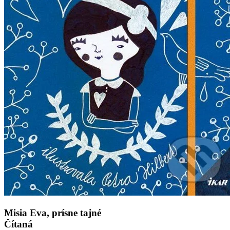
Misia Eva, prísne tajné
Čítaná