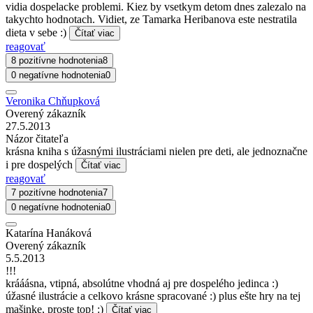
vidia dospelacke problemi. Kiez by vsetkym detom dnes zalezalo na
takychto hodnotach. Vidiet, ze Tamarka Heribanova este nestratila
dieta v sebe :)
Čítať viac
reagovať
8 pozitívne hodnotenia
8
0 negatívne hodnotenia
0
Veronika Chňupková
Overený zákazník
27.5.2013
Názor čitateľa
krásna kniha s úžasnými ilustráciami nielen pre deti, ale jednoznačne
i pre dospelých
Čítať viac
reagovať
7 pozitívne hodnotenia
7
0 negatívne hodnotenia
0
Katarína Hanáková
Overený zákazník
5.5.2013
!!!
krááásna, vtipná, absolútne vhodná aj pre dospelého jedinca :)
úžasné ilustrácie a celkovo krásne spracované :) plus ešte hry na tej
mašinke, proste top! :)
Čítať viac