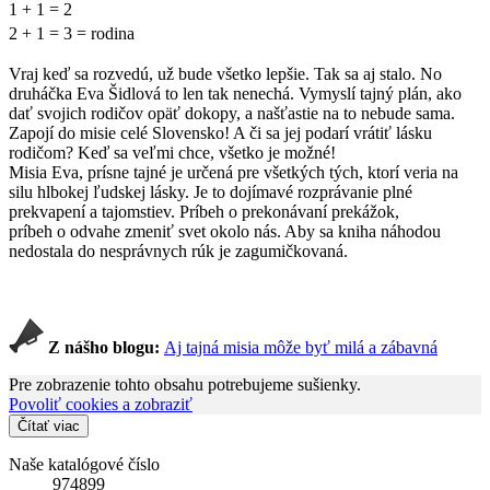
1 + 1 = 2
2 + 1 = 3 = rodina
Vraj keď sa rozvedú, už bude všetko lepšie. Tak sa aj stalo. No
druháčka Eva Šidlová to len tak nenechá. Vymyslí tajný plán, ako
dať svojich rodičov opäť dokopy, a našťastie na to nebude sama.
Zapojí do misie celé Slovensko! A či sa jej podarí vrátiť lásku
rodičom? Keď sa veľmi chce, všetko je možné!
Misia Eva, prísne tajné je určená pre všetkých tých, ktorí veria na
silu hlbokej ľudskej lásky. Je to dojímavé rozprávanie plné
prekvapení a tajomstiev. Príbeh o prekonávaní prekážok,
príbeh o odvahe zmeniť svet okolo nás. Aby sa kniha náhodou
nedostala do nesprávnych rúk je zagumičkovaná.
Z nášho blogu:
Aj tajná misia môže byť milá a zábavná
Pre zobrazenie tohto obsahu potrebujeme sušienky.
Povoliť cookies a zobraziť
Čítať viac
Naše katalógové číslo
974899