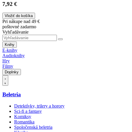
7,92 €
Vložiť do košíka
Pri nákupe nad 49 €
poštovné zadarmo
Vyhľadávanie
Knihy
E-knihy
Audioknihy
Hry
Filmy
Doplnky
Beletria
Detektívky, trilery a horory
Sci-fi a fantasy
Komiksy
Romantika
Spoločenská beletria