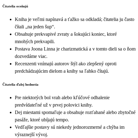
Čitatelia oceňujú
Kniha je veľmi napínavá a ťažko sa odkladá; čitatelia ju často
čítali „na jeden šup“.
Obsahuje prekvapivé zvraty a šokujúci koniec, ktoré
mnohých prekvapili.
Postava Joona Linna je charizmatická a v tomto dieli sa o ňom
dozvedáme viac.
Recenzenti vnímajú autorov štýl ako zlepšený oproti
predchádzajúcim dielom a knihy sa ľahko čítajú.
Čitatelia ďalej hodnotia
Pre niektorých bol vrah alebo kľúčové odhalenie
predvídateľné už v prvej polovici knihy.
Dej miestami spomaľuje a obsahuje rozťahané alebo zbytočné
pasáže, ktoré ubíjajú tempo.
Vedľajšie postavy sú niekedy jednorozmerné a chýba im
výraznejší vývoj.