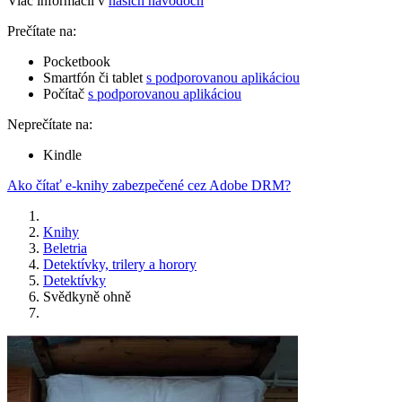
Viac informácií v
našich návodoch
Prečítate na:
Pocketbook
Smartfón či tablet
s podporovanou aplikáciou
Počítač
s podporovanou aplikáciou
Neprečítate na:
Kindle
Ako čítať e-knihy zabezpečené cez Adobe DRM?
Knihy
Beletria
Detektívky, trilery a horory
Detektívky
Svědkyně ohně