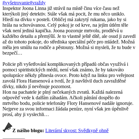
#vyšetrovanie
#vraždy
Inspektor Joona Linna již strávil na místě činu více času než
kterýkoli jiný detektiv. Stále však má pocit, že mu něco uniklo.
Hledí na dívku v posteli. Obličej má zakrytý rukama, jako by si
hrála na schovávanou. Celý pokoj je od krve, na jejím útlém těle
však není jediná kapička. Joona pozoruje mrtvolu, prodlévá u
každého detailu a přemýšlí. Je to vlastně ještě dítě, ale osud ji zavedl
až do tohoto pokoje, do střediska speciální péče pro mládež. Možná
měla jen smůlu na rodiče a pěstouny. Možná si mysleli, že tu bude v
bezpečí…
Policie při vyšetřování komplikovaných případů občas využívá i
pomoci spiritistických médií, není však známo, že by takováto
spolupráce někdy přinesla ovoce. Proto když na linku pro veřejnost
zavolá Flora Hansenová a tvrdí, že ji navštívil duch zavražděné
dívky, nikdo jí nevěnuje pozornost.
Hon na pachatele je plný nečekaných zvratů. Každá nalezená
odpověď vede k dalším záhadám. Ačkoli pátrání dospělo do
mrtvého bodu, policie telefonáty Flory Hansenové nadále ignoruje.
Nejprve za svou informaci žádala peníze, nyní však jen úpěnlivě
prosí, aby ji vyslechli…
Z nášho blogu:
Literární skvost: Svědkyně ohně