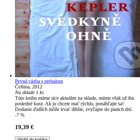
Pevná väzba s prebalom
Čeština, 2012
Na sklade 1 ks
Túto knihu máme síce aktuálne na sklade, máme však už iba
posledné kusy. Ak ju chcete mať rýchlo, ponáhľajte sa!
Dodanie ďalších môže trvať dlhšie, zvyčajne do piatich dní.
-7 %
19,39 €
Vložiť do košíka