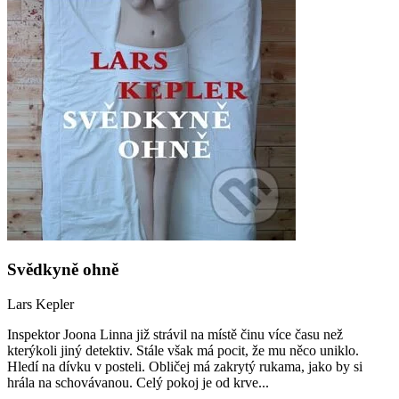
Svědkyně ohně
Lars Kepler
Inspektor Joona Linna již strávil na místě činu více času než
kterýkoli jiný detektiv. Stále však má pocit, že mu něco uniklo.
Hledí na dívku v posteli. Obličej má zakrytý rukama, jako by si
hrála na schovávanou. Celý pokoj je od krve...