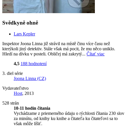
Svědkyně ohně
Lars Kepler
Inspektor Joona Linna již strávil na místě činu více času než
kterýkoli jiný detektiv. Stále však má pocit, že mu něco uniklo.
Hledí na dívku v posteli. Obličej má zakrytý...
Čítať viac
4,5
188 hodnotení
3. diel série
Joona Linna (CZ)
Vydavateľstvo
Host
, 2013
528 strán
10-11 hodín čítania
Vychádzame z priemerného údaju o rýchlosti čítania 230 slov
za minútu, od knihy ku knihe a čitateľa ku čitateľovi sa to
však môže líšiť.