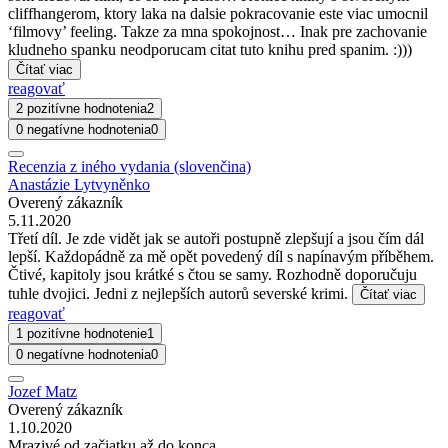
cliffhangerom, ktory laka na dalsie pokracovanie este viac umocnil
‘filmovy’ feeling. Takze za mna spokojnost… Inak pre zachovanie
kludneho spanku neodporucam citat tuto knihu pred spanim. :)))
Čítať viac
reagovať
2 pozitívne hodnotenia
2
0 negatívne hodnotenia
0
Recenzia z iného vydania (slovenčina)
Anastázie Lytvyněnko
Overený zákazník
5.11.2020
Třetí díl. Je zde vidět jak se autoři postupně zlepšují a jsou čím dál
lepší. Každopádně za mě opět povedený díl s napínavým příběhem.
Čtivé, kapitoly jsou krátké s čtou se samy. Rozhodně doporučuju
tuhle dvojici. Jedni z nejlepších autorů severské krimi.
Čítať viac
reagovať
1 pozitívne hodnotenie
1
0 negatívne hodnotenia
0
Jozef Matz
Overený zákazník
1.10.2020
Mrazivé od začiatku až do konca