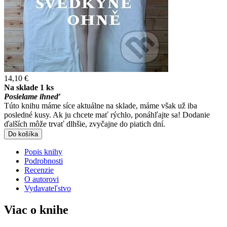
14,10 €
Na sklade 1 ks
Posielame ihneď
Túto knihu máme síce aktuálne na sklade, máme však už iba
posledné kusy. Ak ju chcete mať rýchlo, ponáhľajte sa! Dodanie
ďalších môže trvať dlhšie, zvyčajne do piatich dní.
Do košíka
Popis knihy
Podrobnosti
Recenzie
O autorovi
Vydavateľstvo
Viac o knihe