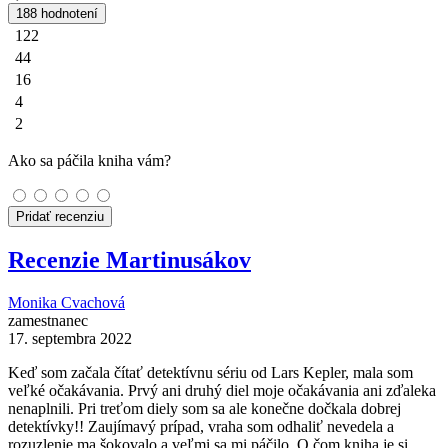
188 hodnotení
122
44
16
4
2
Ako sa páčila kniha vám?
Pridať recenziu
Recenzie Martinusákov
Monika Cvachová
zamestnanec
17. septembra 2022
Keď som začala čítať detektívnu sériu od Lars Kepler, mala som
veľké očakávania. Prvý ani druhý diel moje očakávania ani zďaleka
nenaplnili. Pri treťom diely som sa ale konečne dočkala dobrej
detektívky!! Zaujímavý prípad, vraha som odhaliť nevedela a
rozuzlenie ma šokovalo a veľmi sa mi páčilo. O čom kniha je si