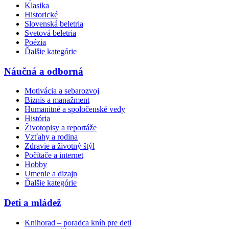
Klasika
Historické
Slovenská beletria
Svetová beletria
Poézia
Ďalšie kategórie
Náučná a odborná
Motivácia a sebarozvoj
Biznis a manažment
Humanitné a spoločenské vedy
História
Životopisy a reportáže
Vzťahy a rodina
Zdravie a životný štýl
Počítače a internet
Hobby
Umenie a dizajn
Ďalšie kategórie
Deti a mládež
Knihorad – poradca kníh pre deti