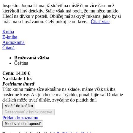
Inspektor Joona Linna již strávil na místě činu více času než
kterýkoli jiný detektiv. Stále však má pocit, že mu něco uniklo.
Hledí na dívku v posteli. Obličej má zakrytý rukama, jako by si
hrála na schovávanou. Celý pokoj je od krve...
Čítať viac
Kniha
E-kniha
Audiokniha
Čítaná
Brožovaná väzba
Čeština
Cena:
14,10 €
Na sklade 1 ks
Posielame ihneď
Túto knihu máme síce aktuálne na sklade, máme však už iba
posledné kusy. Ak ju chcete mať rýchlo, ponáhľajte sa! Dodanie
ďalších môže trvať dlhšie, zvyčajne do piatich dní.
Vložiť do košíka
Rezervovať v kníhkupectve
Pridať do zoznamu
Sledovať dostupnosť