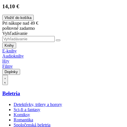
14,10 €
Vložiť do košíka
Pri nákupe nad 49 €
poštovné zadarmo
Vyhľadávanie
Knihy
E-knihy
Audioknihy
Hry
Filmy
Doplnky
Beletria
Detektívky, trilery a horory
Sci-fi a fantasy
Komiksy
Romantika
Spoločenská beletria