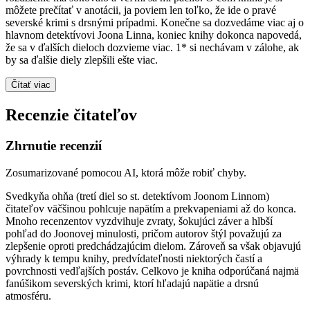
môžete prečítať v anotácii, ja poviem len toľko, že ide o pravé
severské krimi s drsnými prípadmi. Konečne sa dozvedáme viac aj o
hlavnom detektívovi Joona Linna, koniec knihy dokonca napovedá,
že sa v ďalších dieloch dozvieme viac. 1* si nechávam v zálohe, ak
by sa ďalšie diely zlepšili ešte viac.
Čítať viac
Recenzie čitateľov
Zhrnutie recenzií
Zosumarizované pomocou AI, ktorá môže robiť chyby.
Svedkyňa ohňa (tretí diel so st. detektívom Joonom Linnom)
čitateľov väčšinou pohlcuje napätím a prekvapeniami až do konca.
Mnoho recenzentov vyzdvihuje zvraty, šokujúci záver a hlbší
pohľad do Joonovej minulosti, pričom autorov štýl považujú za
zlepšenie oproti predchádzajúcim dielom. Zároveň sa však objavujú
výhrady k tempu knihy, predvídateľnosti niektorých častí a
povrchnosti vedľajších postáv. Celkovo je kniha odporúčaná najmä
fanúšikom severských krimi, ktorí hľadajú napätie a drsnú
atmosféru.