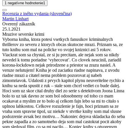
1 negatívne hodnotenie
1
Recenzia z iného vydania (slovenčina)
Martin Linhart
Overený zákazník
25.1.2021
Mrazive severske krimi
Vyborna kniha, ktora potesi vsetkych fanusikov kriminalnych
thrillerov zo severu z ktorych obcas skutocne mrazi. Priznam sa, ze
tuto knihu som mal na policke vo svojej kniznici asi 5 rokov.
Viackrat som sa chystal, ze si ju precitam, ale nejak som sa nikdy
nevedel k tomu poriadne ‘vyhecovat’. Co clovek neucinil, zariadil
korona-lockdown nejak prirodzene a priestor sa zrazu nasiel. A
veruze nelutujem! Kniha je od zaciatku riadne napinava, z uvodu
riadne mrazi a citatel nema problem pozorovat aj nabeh
zimomriavok. Udalosti z prvych kapitol plynu neuveritelne rychlo a
knihu sa neda spustit z ruk – stale som chcel vediet co bude dalej.
Hoci som uz skor cital druhy diel zo serie s detektivom Joona Linna
bolo to uz tak davno ze som bol odosobneny od toho co mam
ocakavat a myslim ze to bolo aj celkom fajn lebo sa mi to citalo s
uplnou lahkostou. Celkove rozuzlenie je fajn, hoci priznam sa ze
vraha som spravne tipol, uz niekde v stvrtke knihy som mal slusne
podozrenie avsak bez motivu… Nakoniec dejova skladacka do seba
pekne zapadla a zo samotneho deja som mal castokrat pocit akoby
som sledoval film, co sa mi pacilo… Koniec knihy s otvorenym