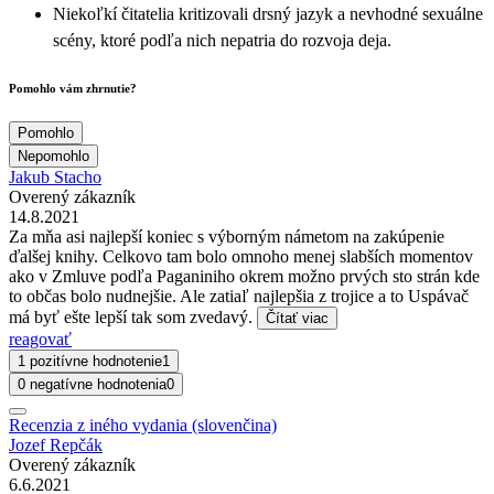
Niekoľkí čitatelia kritizovali drsný jazyk a nevhodné sexuálne
scény, ktoré podľa nich nepatria do rozvoja deja.
Pomohlo vám zhrnutie?
Pomohlo
Nepomohlo
Jakub Stacho
Overený zákazník
14.8.2021
Za mňa asi najlepší koniec s výborným námetom na zakúpenie
ďalšej knihy. Celkovo tam bolo omnoho menej slabších momentov
ako v Zmluve podľa Paganiniho okrem možno prvých sto strán kde
to občas bolo nudnejšie. Ale zatiaľ najlepšia z trojice a to Uspávač
má byť ešte lepší tak som zvedavý.
Čítať viac
reagovať
1 pozitívne hodnotenie
1
0 negatívne hodnotenia
0
Recenzia z iného vydania (slovenčina)
Jozef Repčák
Overený zákazník
6.6.2021