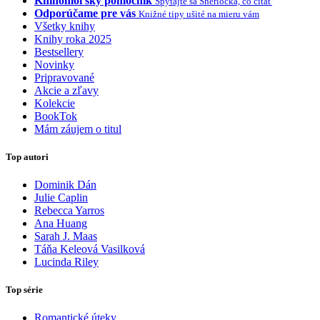
Knihomoľský pomocník
Spýtajte sa Sherlocka, čo čítať
Odporúčame pre vás
Knižné tipy ušité na mieru vám
Všetky knihy
Knihy roka 2025
Bestsellery
Novinky
Pripravované
Akcie a zľavy
Kolekcie
BookTok
Mám záujem o titul
Top autori
Dominik Dán
Julie Caplin
Rebecca Yarros
Ana Huang
Sarah J. Maas
Táňa Keleová Vasilková
Lucinda Riley
Top série
Romantické úteky