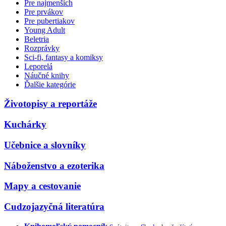
Pre najmenších
Pre prvákov
Pre pubertiakov
Young Adult
Beletria
Rozprávky
Sci-fi, fantasy a komiksy
Leporelá
Náučné knihy
Ďalšie kategórie
Životopisy a reportáže
Kuchárky
Učebnice a slovníky
Náboženstvo a ezoterika
Mapy a cestovanie
Cudzojazyčná literatúra