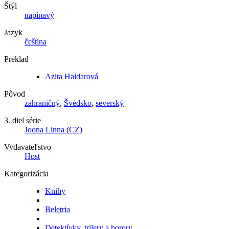
Štýl
napínavý
Jazyk
čeština
Preklad
Azita Haidarová
Pôvod
zahraničný
,
Švédsko
,
severský
3. diel série
Joona Linna (CZ)
Vydavateľstvo
Host
Kategorizácia
Knihy
Beletria
Detektívky, trilery a horory