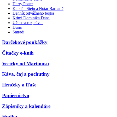
Harry Potter
Kapitán Stein a Notár Barbarič
Denník odvážneho bojka
Krimi Dominika Dána
Učím sa rozprávať
Duna
Smradi
Darčekové poukážky
Čítačky e-kníh
Vecičky od Martinusu
Káva, čaj a pochutiny
Hrnčeky a fľaše
Papiernictvo
Zápisníky a kalendáre
Hudba