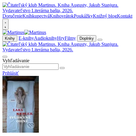
Doručenie
Kníhkupectvá
Knihovrátok
Poukážky
Knižný blog
Kontakt
E-knihy
Audioknihy
Hry
Filmy
Knihy
Doplnky
Vyhľadávanie
Prihlásiť