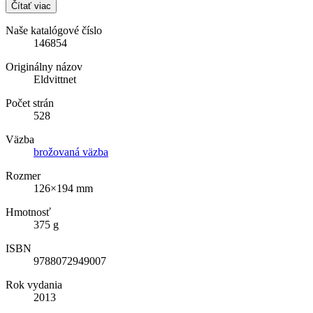
Čítať viac
Naše katalógové číslo
146854
Originálny názov
Eldvittnet
Počet strán
528
Väzba
brožovaná väzba
Rozmer
126×194 mm
Hmotnosť
375 g
ISBN
9788072949007
Rok vydania
2013