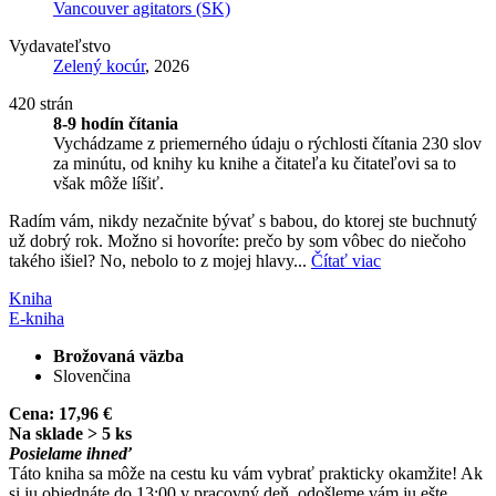
Vancouver agitators (SK)
Vydavateľstvo
Zelený kocúr
, 2026
420 strán
8-9 hodín čítania
Vychádzame z priemerného údaju o rýchlosti čítania 230 slov
za minútu, od knihy ku knihe a čitateľa ku čitateľovi sa to
však môže líšiť.
Radím vám, nikdy nezačnite bývať s babou, do ktorej ste buchnutý
už dobrý rok. Možno si hovoríte: prečo by som vôbec do niečoho
takého išiel? No, nebolo to z mojej hlavy...
Čítať viac
Kniha
E-kniha
Brožovaná väzba
Slovenčina
Cena:
17,96 €
Na sklade > 5 ks
Posielame ihneď
Táto kniha sa môže na cestu ku vám vybrať prakticky okamžite! Ak
si ju objednáte do 13:00 v pracovný deň, odošleme vám ju ešte