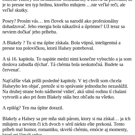
je to presne ten typ hrdinu, ktorého milujem …nie veľké reči, ale
veľké skutky.
Posey? Prosím vás… ten človek sa narodil ako profesionálny
dohadzovač. Jeho energia bola nákazlivá a úprimne? Už teraz sa
neviem dočkať jeho príbehu.
A Blakely ? Tu si ma úplne získala. Bola vtipná, inteligentná a
presne tou polovičkou, ktorú Halsey potreboval.
A tá 16. kapitola. To napätie medzi nimi konečne vybuchlo a ja som
doslova zabudla dýchať. Tá chémia bola neskutočná. Budete sa
červenať.
Najťažšie však prišli posledné kapitoly. V tej chvíli som chcela
Halseyho len objať, pretože si to správanie jednoducho nezaslúžil.
Na druhej strane bolo nádherné vidieť, akú silnú rodinu tí chalani
vytvorili a ako pri ňom Blakely stála bez ohľadu na všetko.
A epilóg? Ten ma úplne dorazil.
Blakely a Halsey sa pre mňa stali párom, ktory si ma získal… ja ich
milujem a neviem či ich dvoch v sérií niekto ešte prekoná. Tento
príbeh mal humor, romantiku, skvelú chémiu, emócie aj momenty,
ktoré mi lámali srdce.