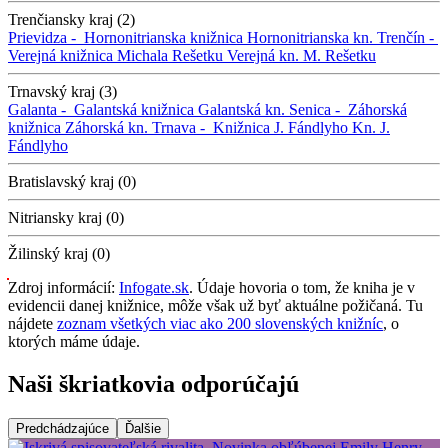
Trenčiansky kraj (2)
Prievidza -
Hornonitrianska knižnica
Hornonitrianska kn.
Trenčín -
Verejná knižnica Michala Rešetku
Verejná kn. M. Rešetku
Trnavský kraj (3)
Galanta -
Galantská knižnica
Galantská kn.
Senica -
Záhorská
knižnica
Záhorská kn.
Trnava -
Knižnica J. Fándlyho
Kn. J.
Fándlyho
Bratislavský kraj (0)
Nitriansky kraj (0)
Žilinský kraj (0)
Zdroj informácií:
Infogate.sk
. Údaje hovoria o tom, že kniha je v
evidencii danej knižnice, môže však už byť aktuálne požičaná. Tu
nájdete
zoznam všetkých viac ako 200 slovenských knižníc
, o
ktorých máme údaje.
Naši škriatkovia odporúčajú
Predchádzajúce
Ďalšie