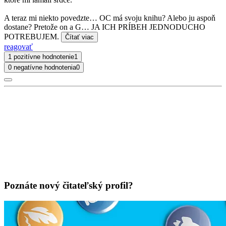
A teraz mi niekto povedzte… OC má svoju knihu? Alebo ju aspoň
dostane? Pretože on a G… JA ICH PRÍBEH JEDNODUCHO
POTREBUJEM.
Čítať viac
reagovať
1 pozitívne hodnotenie
1
0 negatívne hodnotenia
0
Poznáte nový čitateľský profil?