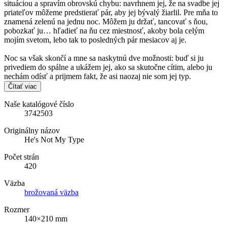
situáciou a spravím obrovskú chybu: navrhnem jej, že na svadbe jej
priateľov môžeme predstierať pár, aby jej bývalý žiarlil. Pre mňa to
znamená zelenú na jednu noc. Môžem ju držať, tancovať s ňou,
pobozkať ju… hľadieť na ňu cez miestnosť, akoby bola celým
mojím svetom, lebo tak to posledných pár mesiacov aj je.
Noc sa však skončí a mne sa naskytnú dve možnosti: buď si ju
privediem do spálne a ukážem jej, ako sa skutočne cítim, alebo ju
nechám odísť a prijmem fakt, že asi naozaj nie som jej typ.
Čítať viac
Naše katalógové číslo
3742503
Originálny názov
He's Not My Type
Počet strán
420
Väzba
brožovaná väzba
Rozmer
140×210 mm