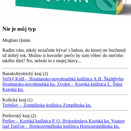
Nie je môj typ
Meghan Quinn
Radím vám, nikdy nezačnite bývať s babou, do ktorej ste buchnutý
už dobrý rok. Možno si hovoríte: prečo by som vôbec do niečoho
takého išiel? No, nebolo to z mojej hlavy...
Banskobystrický kraj (2)
Veľký Krtíš -
Hontiansko-novohradská knižnica A.H. Škultétyho
Hontiansko-novohradská kn.
Zvolen -
Krajská knižnica Ľ. Štúra
Krajská kn.
Košický kraj (1)
Trebišov -
Zemplínska knižnica
Zemplínska kn.
Prešovský kraj (2)
Prešov -
Krajská knižnica P. O. Hviezdoslava
Krajská kn.
Vranov
nad Topľou -
Hornozemplínska knižnica
Hornozemplínska kn.