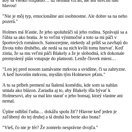
aby sa všetko rozpadlo… už nemala vzťah, ale ani strechu nad
hlavou!
"Nie je môj typ, emocionálne ani osobnostne. Ale dobre sa na neho
pozerá."
Holmes má šťastie, že jeho spoluhráči sú jeho rodina. Správajú sa a
ľúbia sa ako bratia. Je to veľmi výnimočné a toto sa mi páči v
športových románoch. Samozrejme, niekedy až príliš sa zavŕtajú do
života toho druhého, ale nedá sa na nich kvôli tomu hnevať. Keď
zistia, že sa mu veľmi páči Blakely a že je slobodná, ich dokonale
premyslený plán vstupuje do platnosti. Lenže človek mieni…
"Len jej pred nosom zamávame mrkvou a uvidíme, či sa zahryzne.
A keď hovorím mrkvou, myslím tým Holmesov p€nis."
A tu sa príbeh premení na šialenú komédiu, kde som sa nahlas
smiala ako blázon. Zariadia aj to, aby Blakely išla bývať k
Holmesovi, aby sa mal kto starať o jeho bonsaj, ktorý vlastne ani
nemal.
Úplne odlišní ľudia… dokážu spolu žiť? Hlavne keď jeden je
zaľúbený do tej druhej a tá druhá ho berie ako brata?
"Vieš, čo nie je fér? Že zomrelo nesprávne dvojča."