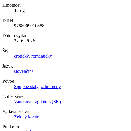
Hmotnosť
425 g
ISBN
9788069010888
Dátum vydania
22. 6. 2026
Štýl
erotický
,
romantický
Jazyk
slovenčina
Pôvod
Spojené štáty
,
zahraničný
4. diel série
Vancouver agitators (SK)
Vydavateľstvo
Zelený kocúr
Pre koho