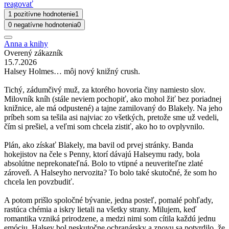
reagovať
1 pozitívne hodnotenie
1
0 negatívne hodnotenia
0
Anna a knihy
Overený zákazník
15.7.2026
Halsey Holmes… môj nový knižný crush.
Tichý, zádumčivý muž, za ktorého hovoria činy namiesto slov.
Milovník kníh (stále neviem pochopiť, ako mohol žiť bez poriadnej
knižnice, ale má odpustené) a tajne zamilovaný do Blakely. Na jeho
príbeh som sa tešila asi najviac zo všetkých, pretože sme už vedeli,
čím si prešiel, a veľmi som chcela zistiť, ako ho to ovplyvnilo.
Plán, ako získať Blakely, ma bavil od prvej stránky. Banda
hokejistov na čele s Penny, ktorí dávajú Halseymu rady, bola
absolútne neprekonateľná. Bolo to vtipné a neuveriteľne zlaté
zároveň. A Halseyho nervozita? To bolo také skutočné, že som ho
chcela len povzbudiť.
A potom prišlo spoločné bývanie, jedna posteľ, pomalé pohľady,
rastúca chémia a iskry lietali na všetky strany. Milujem, keď
romantika vzniká prirodzene, a medzi nimi som cítila každú jednu
emóciu. Halsey bol neskutočne ochranársky a znovu sa potvrdilo, že