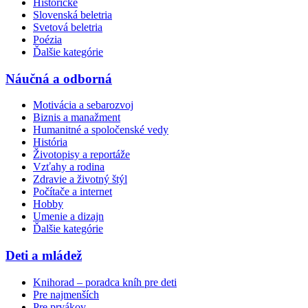
Historické
Slovenská beletria
Svetová beletria
Poézia
Ďalšie kategórie
Náučná a odborná
Motivácia a sebarozvoj
Biznis a manažment
Humanitné a spoločenské vedy
História
Životopisy a reportáže
Vzťahy a rodina
Zdravie a životný štýl
Počítače a internet
Hobby
Umenie a dizajn
Ďalšie kategórie
Deti a mládež
Knihorad – poradca kníh pre deti
Pre najmenších
Pre prvákov