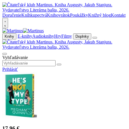
Doručenie
Kníhkupectvá
Knihovrátok
Poukážky
Knižný blog
Kontakt
E-knihy
Audioknihy
Hry
Filmy
Knihy
Doplnky
Vyhľadávanie
Prihlásiť
17,96 €