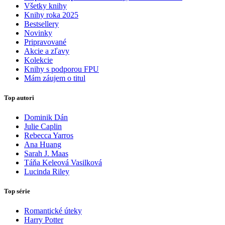
Všetky knihy
Knihy roka 2025
Bestsellery
Novinky
Pripravované
Akcie a zľavy
Kolekcie
Knihy s podporou FPU
Mám záujem o titul
Top autori
Dominik Dán
Julie Caplin
Rebecca Yarros
Ana Huang
Sarah J. Maas
Táňa Keleová Vasilková
Lucinda Riley
Top série
Romantické úteky
Harry Potter