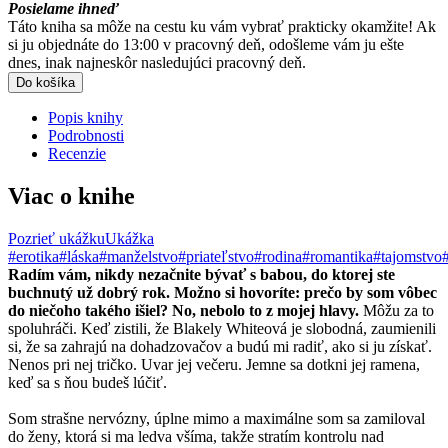
Posielame ihneď
Táto kniha sa môže na cestu ku vám vybrať prakticky okamžite! Ak
si ju objednáte do 13:00 v pracovný deň, odošleme vám ju ešte
dnes, inak najneskôr nasledujúci pracovný deň.
Do košíka
Popis knihy
Podrobnosti
Recenzie
Viac o knihe
Pozrieť ukážku
Ukážka
#erotika
#láska
#manželstvo
#priateľstvo
#rodina
#romantika
#tajomstvo
Radím vám, nikdy nezačnite bývať s babou, do ktorej ste
buchnutý už dobrý rok. Možno si hovoríte: prečo by som vôbec
do niečoho takého išiel? No, nebolo to z mojej hlavy.
Môžu za to
spoluhráči. Keď zistili, že Blakely Whiteová je slobodná, zaumienili
si, že sa zahrajú na dohadzovačov a budú mi radiť, ako si ju získať.
Nenos pri nej tričko. Uvar jej večeru. Jemne sa dotkni jej ramena,
keď sa s ňou budeš lúčiť.
Som strašne nervózny, úplne mimo a maximálne som sa zamiloval
do ženy, ktorá si ma ledva všíma, takže stratím kontrolu nad