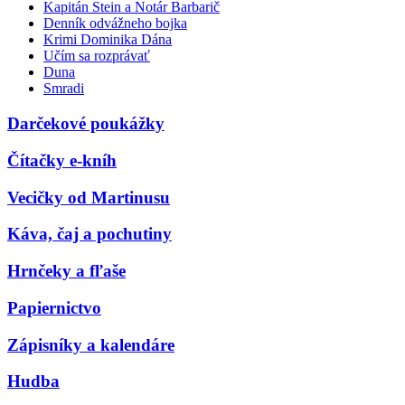
Kapitán Stein a Notár Barbarič
Denník odvážneho bojka
Krimi Dominika Dána
Učím sa rozprávať
Duna
Smradi
Darčekové poukážky
Čítačky e-kníh
Vecičky od Martinusu
Káva, čaj a pochutiny
Hrnčeky a fľaše
Papiernictvo
Zápisníky a kalendáre
Hudba