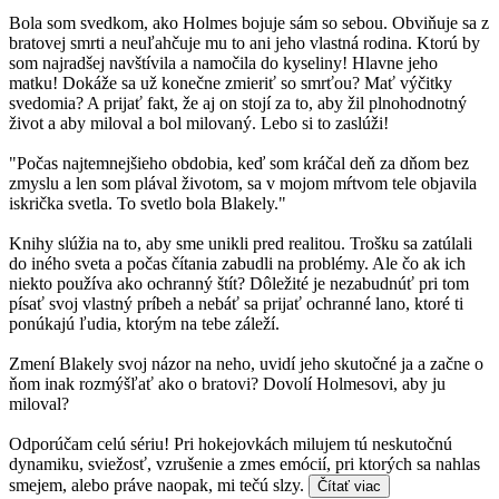
Bola som svedkom, ako Holmes bojuje sám so sebou. Obviňuje sa z
bratovej smrti a neuľahčuje mu to ani jeho vlastná rodina. Ktorú by
som najradšej navštívila a namočila do kyseliny! Hlavne jeho
matku! Dokáže sa už konečne zmieriť so smrťou? Mať výčitky
svedomia? A prijať fakt, že aj on stojí za to, aby žil plnohodnotný
život a aby miloval a bol milovaný. Lebo si to zaslúži!
"Počas najtemnejšieho obdobia, keď som kráčal deň za dňom bez
zmyslu a len som plával životom, sa v mojom mŕtvom tele objavila
iskrička svetla. To svetlo bola Blakely."
Knihy slúžia na to, aby sme unikli pred realitou. Trošku sa zatúlali
do iného sveta a počas čítania zabudli na problémy. Ale čo ak ich
niekto používa ako ochranný štít? Dôležité je nezabudnúť pri tom
písať svoj vlastný príbeh a nebáť sa prijať ochranné lano, ktoré ti
ponúkajú ľudia, ktorým na tebe záleží.
Zmení Blakely svoj názor na neho, uvidí jeho skutočné ja a začne o
ňom inak rozmýšľať ako o bratovi? Dovolí Holmesovi, aby ju
miloval?
Odporúčam celú sériu! Pri hokejovkách milujem tú neskutočnú
dynamiku, sviežosť, vzrušenie a zmes emócií, pri ktorých sa nahlas
smejem, alebo práve naopak, mi tečú slzy.
Čítať viac