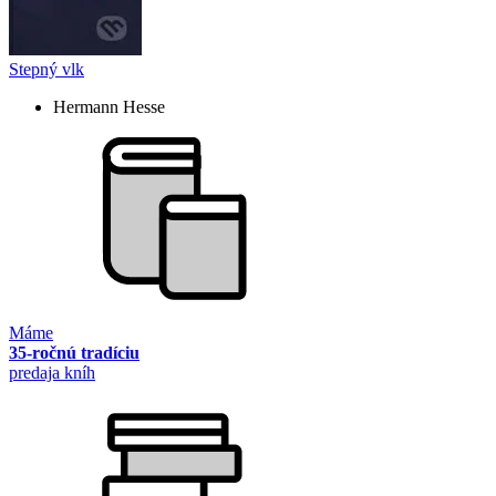
Stepný vlk
Hermann Hesse
Máme
35-ročnú tradíciu
predaja kníh