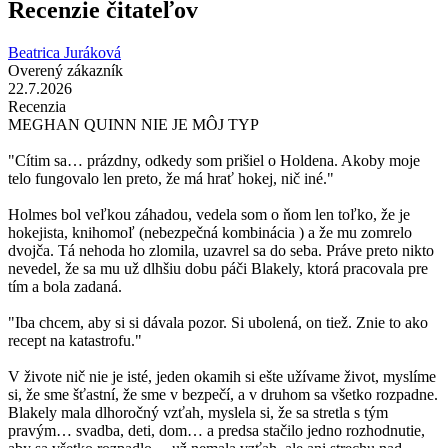
Recenzie čitateľov
Beatrica Juráková
Overený zákazník
22.7.2026
Recenzia
MEGHAN QUINN NIE JE MÔJ TYP
"Cítim sa… prázdny, odkedy som prišiel o Holdena. Akoby moje
telo fungovalo len preto, že má hrať hokej, nič iné."
Holmes bol veľkou záhadou, vedela som o ňom len toľko, že je
hokejista, knihomoľ (nebezpečná kombinácia ) a že mu zomrelo
dvojča. Tá nehoda ho zlomila, uzavrel sa do seba. Práve preto nikto
nevedel, že sa mu už dlhšiu dobu páči Blakely, ktorá pracovala pre
tím a bola zadaná.
"Iba chcem, aby si si dávala pozor. Si ubolená, on tiež. Znie to ako
recept na katastrofu."
V živote nič nie je isté, jeden okamih si ešte užívame život, myslíme
si, že sme šťastní, že sme v bezpečí, a v druhom sa všetko rozpadne.
Blakely mala dlhoročný vzťah, myslela si, že sa stretla s tým
pravým… svadba, deti, dom… a predsa stačilo jedno rozhodnutie,