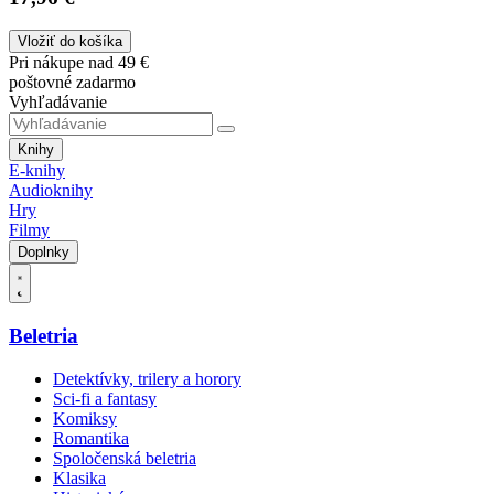
Vložiť do košíka
Pri nákupe nad 49 €
poštovné zadarmo
Vyhľadávanie
Knihy
E-knihy
Audioknihy
Hry
Filmy
Doplnky
Beletria
Detektívky, trilery a horory
Sci-fi a fantasy
Komiksy
Romantika
Spoločenská beletria
Klasika