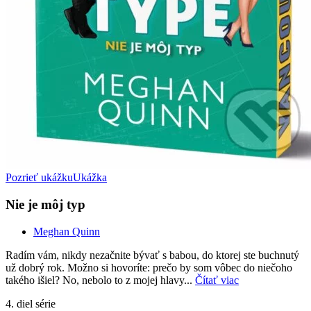
Pozrieť ukážku
Ukážka
Nie je môj typ
Meghan Quinn
Radím vám, nikdy nezačnite bývať s babou, do ktorej ste buchnutý
už dobrý rok. Možno si hovoríte: prečo by som vôbec do niečoho
takého išiel? No, nebolo to z mojej hlavy...
Čítať viac
4. diel série