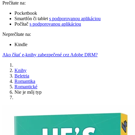
Prečítate na:
Pocketbook
Smartfón či tablet
s podporovanou aplikáciou
Počítač
s podporovanou aplikáciou
Neprečítate na:
Kindle
Ako čítať e-knihy zabezpečené cez Adobe DRM?
Knihy
Beletria
Romantika
Romantické
Nie je môj typ