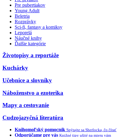
Pre pubertiakov
Young Adult
Beletria
Rozprávky
Sci-fi, fantasy a komiksy
Leporelá
Náučné knihy
Ďalšie kategórie
Životopisy a reportáže
Kuchárky
Učebnice a slovníky
Náboženstvo a ezoterika
Mapy a cestovanie
Cudzojazyčná literatúra
Knihomoľský pomocník
Spýtajte sa Sherlocka, čo čítať
Odporúčame pre vás
Knižné tipy ušité na mieru vám