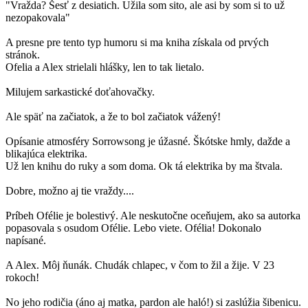
"Vražda? Šesť z desiatich. Užila som sito, ale asi by som si to už
nezopakovala"
A presne pre tento typ humoru si ma kniha získala od prvých
stránok.
Ofelia a Alex strielali hlášky, len to tak lietalo.
Milujem sarkastické doťahovačky.
Ale späť na začiatok, a že to bol začiatok vážený!
Opísanie atmosféry Sorrowsong je úžasné. Škótske hmly, dažde a
blikajúca elektrika.
Už len knihu do ruky a som doma. Ok tá elektrika by ma štvala.
Dobre, možno aj tie vraždy....
Príbeh Ofélie je bolestivý. Ale neskutočne oceňujem, ako sa autorka
popasovala s osudom Ofélie. Lebo viete. Ofélia! Dokonalo
napísané.
A Alex. Môj ňunák. Chudák chlapec, v čom to žil a žije. V 23
rokoch!
No jeho rodičia (áno aj matka, pardon ale haló!) si zaslúžia šibenicu.