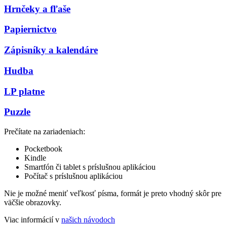
Hrnčeky a fľaše
Papiernictvo
Zápisníky a kalendáre
Hudba
LP platne
Puzzle
Prečítate na zariadeniach:
Pocketbook
Kindle
Smartfón či tablet s príslušnou aplikáciou
Počítač s príslušnou aplikáciou
Nie je možné meniť veľkosť písma, formát je preto vhodný skôr pre
väčšie obrazovky.
Viac informácií v
našich návodoch