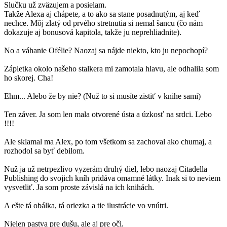
Slučku už zväzujem a posielam.
Takže Alexa aj chápete, a to ako sa stane posadnutým, aj keď
nechce. Môj zlatý od prvého stretnutia si nemal šancu (čo nám
dokazuje aj bonusová kapitola, takže ju neprehliadnite).
No a váhanie Ofélie? Naozaj sa nájde niekto, kto ju nepochopí?
Zápletka okolo našeho stalkera mi zamotala hlavu, ale odhalila som
ho skorej. Cha!
Ehm... Alebo že by nie? (Nuž to si musíte zistiť v knihe sami)
Ten záver. Ja som len mala otvorené ústa a úzkosť na srdci. Lebo
!!!!
Ale sklamal ma Alex, po tom všetkom sa zachoval ako chumaj, a
rozhodol sa byť debilom.
Nuž ja už netrpezlivo vyzerám druhý diel, lebo naozaj Citadella
Publishing do svojich kníh pridáva omamné látky. Inak si to neviem
vysvetliť. Ja som proste závislá na ich knihách.
A ešte tá obálka, tá oriezka a tie ilustrácie vo vnútri.
Nielen pastva pre dušu, ale aj pre oči.