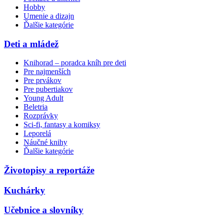
Hobby
Umenie a dizajn
Ďalšie kategórie
Deti a mládež
Knihorad – poradca kníh pre deti
Pre najmenších
Pre prvákov
Pre pubertiakov
Young Adult
Beletria
Rozprávky
Sci-fi, fantasy a komiksy
Leporelá
Náučné knihy
Ďalšie kategórie
Životopisy a reportáže
Kuchárky
Učebnice a slovníky