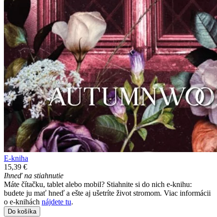
E-kniha
15,39 €
Ihneď na stiahnutie
Máte čítačku, tablet alebo mobil? Stiahnite si do nich e-knihu:
budete ju mať hneď a ešte aj ušetríte život stromom. Viac informácii
o e-knihách
nájdete tu
.
Do košíka