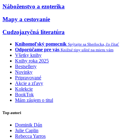
Náboženstvo a ezoterika
Mapy a cestovanie
Cudzojazyčná literatúra
Knihomoľský pomocník
Spýtajte sa Sherlocka, čo čítať
Odporúčame pre vás
Knižné tipy ušité na mieru vám
Všetky knihy
Knihy roka 2025
Bestsellery
Novinky
Pripravované
Akcie a zľavy
Kolekcie
BookTok
Mám záujem o titul
Top autori
Dominik Dán
Julie Caplin
Rebecca Yarros