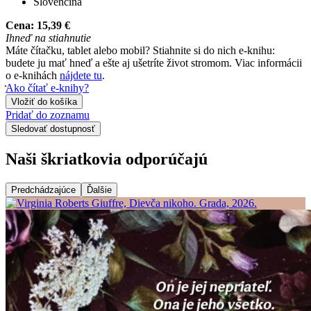
Slovenčina
Cena:
15,39 €
Ihneď na stiahnutie
Máte čítačku, tablet alebo mobil? Stiahnite si do nich e-knihu:
budete ju mať hneď a ešte aj ušetríte život stromom. Viac informácii
o e-knihách
nájdete tu
.
Ako čítať e-knihy?
Vložiť do košíka
Pridať do zoznamu
Sledovať dostupnosť
Naši škriatkovia odporúčajú
Predchádzajúce
Ďalšie