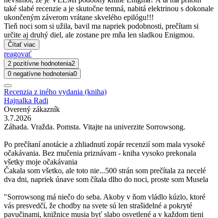
také slabé recenzie a je skutočne temná, nabitá elektrinou s dokonale
ukončeným záverom vrátane skvelého epilógu!!!
Tieň noci som si užila, bavil ma napriek podobnosti, prečítam si
určite aj druhý diel, ale zostane pre mňa len sladkou Enigmou.
Čítať viac
reagovať
2 pozitívne hodnotenia
2
0 negatívne hodnotenia
0
Recenzia z iného vydania (kniha)
Hajnalka Radi
Overený zákazník
3.7.2026
Záhada. Vražda. Pomsta. Vitajte na univerzite Sorrowsong.
Po prečítaní anotácie a zhliadnutí zopár recenzií som mala vysoké
očakávania. Bez mučenia priznávam - kniha vysoko prekonala
všetky moje očakávania
Čakala som všetko, ale toto nie...500 strán som prečítala za necelé
dva dni, napriek únave som čítala dlho do noci, proste som Musela
"Sorrowsong má niečo do seba. Akoby v ňom vládlo kúzlo, ktoré
vás presvedčí, že chodby na svete sú len strašidelné a pokryté
pavučinami, knižnice musia byť slabo osvetlené a v každom tieni