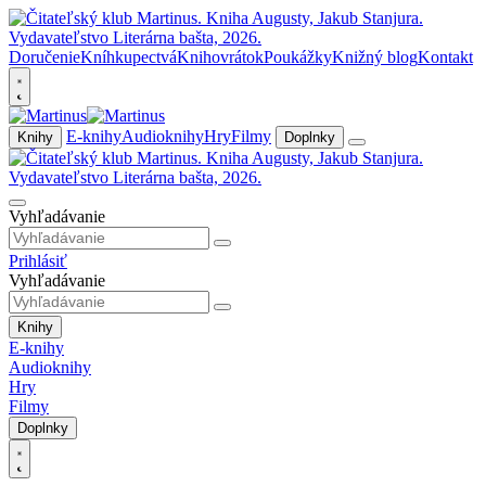
Doručenie
Kníhkupectvá
Knihovrátok
Poukážky
Knižný blog
Kontakt
E-knihy
Audioknihy
Hry
Filmy
Knihy
Doplnky
Vyhľadávanie
Prihlásiť
Vyhľadávanie
Knihy
E-knihy
Audioknihy
Hry
Filmy
Doplnky