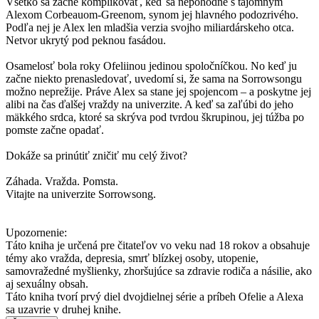
Všetko sa začne komplikovať, keď sa nepohodne s tajomným
Alexom Corbeauom-Greenom, synom jej hlavného podozrivého.
Podľa nej je Alex len mladšia verzia svojho miliardárskeho otca.
Netvor ukrytý pod peknou fasádou.
Osamelosť bola roky Ofeliinou jedinou spoločníčkou. No keď ju
začne niekto prenasledovať, uvedomí si, že sama na Sorrowsongu
možno neprežije. Práve Alex sa stane jej spojencom – a poskytne jej
alibi na čas ďalšej vraždy na univerzite. A keď sa zaľúbi do jeho
mäkkého srdca, ktoré sa skrýva pod tvrdou škrupinou, jej túžba po
pomste začne opadať.
Dokáže sa prinútiť zničiť mu celý život?
Záhada. Vražda. Pomsta.
Vitajte na univerzite Sorrowsong.
Upozornenie:
Táto kniha je určená pre čitateľov vo veku nad 18 rokov a obsahuje
témy ako vražda, depresia, smrť blízkej osoby, utopenie,
samovražedné myšlienky, zhoršujúce sa zdravie rodiča a násilie, ako
aj sexuálny obsah.
Táto kniha tvorí prvý diel dvojdielnej série a príbeh Ofelie a Alexa
sa uzavrie v druhej knihe.