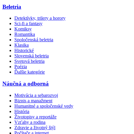
Beletria
Detektívky, trilery a horory
Sci-fi a fantasy
Komiksy
Romantika
Spoločenská beletria
Klasika
Historické
Slovenská beletria
Svetová beletria
Poézia
Ďalšie kategórie
Náučná a odborná
Motivácia a sebarozvoj
Biznis a manažment
Humanitné a spoločenské vedy
História
Životopisy a reportáže
Vzťahy a rodina
Zdravie a životný štýl
Počítače a internet