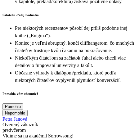
v kapitole, preklad/korektúra) získava pozitívne ohlasy.
Čitatelia ďalej hodnotia
Pre niektorých recenzentov pôsobí dej príliš podobne inej
knihe („Enigma“).
Koniec je veľmi abruptný, končí cliffhangerom, čo mnohých
čitateľov frustruje kvôli čakaniu na pokračovanie.
Niekoľkým čitateľom sa začiatok ťahal alebo chceli viac
detailov o fungovaní univerzity a fakúlt.
Občasné výhrady k dialógom/prekladu, ktoré podľa
niektorých čitateľov ovplyvnili plynulosť konverzácií.
Pomohlo vám zhrnutie?
Pomohlo
Nepomohlo
Petra Janová
Overený zákazník
predvčerom
Vidíme sa na akadémii Sorrowsong!