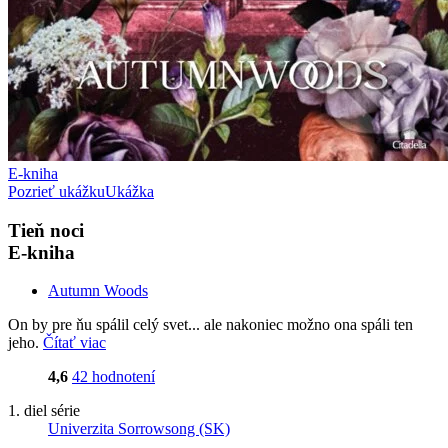
E-kniha
Pozrieť ukážku
Ukážka
Tieň noci
E-kniha
Autumn Woods
On by pre ňu spálil celý svet... ale nakoniec možno ona spáli ten
jeho.
Čítať viac
4,6
42 hodnotení
1. diel série
Univerzita Sorrowsong (SK)