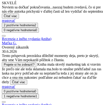
SKVELÉ
Neviem sa dočkať pokračovania...naozaj budem zvedavá, čo si pre
nás ešte autorka prichystá v ďalšej časti už len vydržať do septembra
Čítať viac
reagovať
2 pozitívne hodnotenia
2
0 negatívne hodnotenia
0
Recenzia z iného vydania (kniha)
Maťka G.
Overený zákazník
30.6.2026
Tento príspevok prezrádza dôležité momenty deja, preto je skrytý,
aby sme Vám nepokazili pôžitok z čítania.
Kniha mala skvelý marketing tak si vravim
Prajete si ho zobraziť?
že prečo nie ale teda sklamala ma.bolo to strašne priéhľadné zas ras
laska na prvy pohľad-ale su nepriateľia teda z jej strany ale on ju
chce a ona mu nakoniec podľahne asi nebudem čakať na ďaľšie
diely
Čítať viac
reagovať
0 pozitívne hodnotenia
0
1 negatívne hodnotenie
1
Recenzia z iného vydania (kniha)