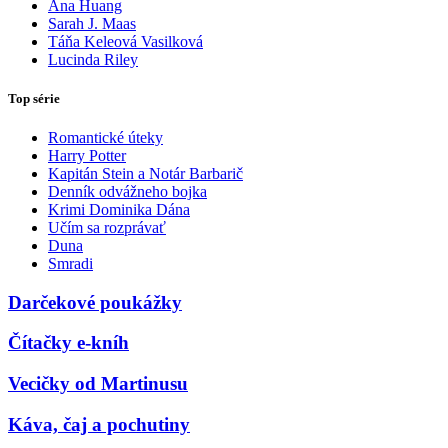
Ana Huang
Sarah J. Maas
Táňa Keleová Vasilková
Lucinda Riley
Top série
Romantické úteky
Harry Potter
Kapitán Stein a Notár Barbarič
Denník odvážneho bojka
Krimi Dominika Dána
Učím sa rozprávať
Duna
Smradi
Darčekové poukážky
Čítačky e-kníh
Vecičky od Martinusu
Káva, čaj a pochutiny