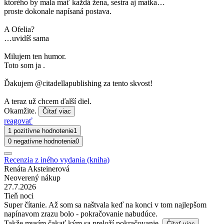
ktorého by mala mať každá žena, sestra aj matka…
proste dokonale napísaná postava.
A Ofelia?
…uvidíš sama
Milujem ten humor.
Toto som ja .
Ďakujem @citadellapublishing za tento skvost!
A teraz už chcem ďalší diel.
Okamžite.
Čítať viac
reagovať
1 pozitívne hodnotenie
1
0 negatívne hodnotenia
0
Recenzia z iného vydania (kniha)
Renáta Aksteinerová
Neoverený nákup
27.7.2026
Tieň noci
Super čítanie. Až som sa naštvala keď na konci v tom najlepšom
napínavom zrazu bolo - pokračovanie nabudúce.
Takže musím čakať kým sa preloží pokračovanie.
Čítať viac