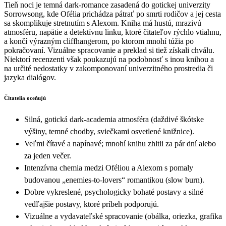
Tieň noci je temná dark‑romance zasadená do gotickej univerzity
Sorrowsong, kde Ofélia prichádza pátrať po smrti rodičov a jej cesta
sa skomplikuje stretnutím s Alexom. Kniha má hustú, mrazivú
atmosféru, napätie a detektívnu linku, ktoré čitateľov rýchlo vtiahnu,
a končí výrazným cliffhangerom, po ktorom mnohí túžia po
pokračovaní. Vizuálne spracovanie a preklad si tiež získali chválu.
Niektorí recenzenti však poukazujú na podobnosť s inou knihou a
na určité nedostatky v zakomponovaní univerzitného prostredia či
jazyka dialógov.
Čitatelia oceňujú
Silná, gotická dark‑academia atmosféra (daždivé škótske
výšiny, temné chodby, sviečkami osvetlené knižnice).
Veľmi čítavé a napínavé; mnohí knihu zhltli za pár dní alebo
za jeden večer.
Intenzívna chemia medzi Oféliou a Alexom s pomaly
budovanou „enemies‑to‑lovers“ romantikou (slow burn).
Dobre vykreslené, psychologicky bohaté postavy a silné
vedľajšie postavy, ktoré príbeh podporujú.
Vizuálne a vydavateľské spracovanie (obálka, oriezka, grafika