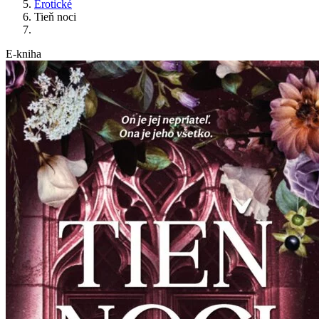
Erotické
Tieň noci
E-kniha