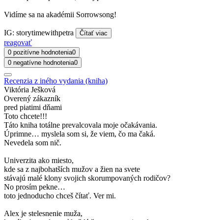
Vidíme sa na akadémii Sorrowsong!
IG: storytimewithpetra
Čítať viac
reagovať
0 pozitívne hodnotenia
0
0 negatívne hodnotenia
0
Recenzia z iného vydania (kniha)
Viktória Ješková
Overený zákazník
pred piatimi dňami
Toto chcete!!!
Táto kniha totálne prevalcovala moje očakávania.
Úprimne… myslela som si, že viem, čo ma čaká.
Nevedela som nič.
Univerzita ako miesto,
kde sa z najbohatších mužov a žien na svete
stávajú malé klony svojich skorumpovaných rodičov?
No prosím pekne…
toto jednoducho chceš čítať. Ver mi.
Alex je stelesnenie muža,