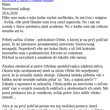
Matri
Neoverený nákup
20.6.2026
Dlho som mala o tejto knihe mylnú myšlienku, že má čosi s mágiou
. Avšak, ešte pred čítaním som svoj omyl napravila. No i tak mi
zostala v hlave predstava dark academy. No v knihe som tak celkom
nenašla ani to.
Príbeh začína sľubne - príchodom Ofelie, o ktorej je na prvý pohľad
jasné, že do priestorov prominentnej univerzity Sorrowsong
nezapadá. Neprekročí ešte ani bránu školy a už čelí kolesám
luxusného auta s podmanivým Alexom za volantom.
Príchod sa nevydaril a zaradenie do fakulty ešte menej.
Zhodou okolností je práve Ofeliina spolubývajúca nájdená mŕtva.
Okrem tejto neobjasnenej smrti sa okolo Ofelie šíri nepríjemný
pocit, že ju neustále niekto sleduje. Záhadná stránka príbehu vás v
kútiku mysle neustále nabáda pýtať sa: "kto, a najmä prečo"?
Záhady a tajomstvá tu nekončia. Ofelia prišla na univerzitu s cieľom
zistiť viac o svojich zosnulých rodičoch a okolnostiach ich smrti. Má
jasnú predstavu kto je vinníkom, avšak práve Alex môže všetko
zmeniť...
Alex je na prvý pohľad presne ten typ mužskej postavy, ktorý