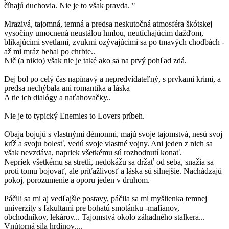
číhajú duchovia. Nie je to však pravda. "
Mrazivá, tajomná, temná a predsa neskutočná atmosféra škótskej
vysočiny umocnená neustálou hmlou, neutíchajúcim dažďom,
blikajúcimi svetlami, zvukmi ozývajúcimi sa po tmavých chodbách -
až mi mráz behal po chrbte..
Nič (a nikto) však nie je také ako sa na prvý pohľad zdá.
Dej bol po celý čas napínavý a nepredvídateľný, s prvkami krimi, a
predsa nechýbala ani romantika a láska
A tie ich dialógy a naťahovačky..
Nie je to typický Enemies to Lovers príbeh.
Obaja bojujú s vlastnými démonmi, majú svoje tajomstvá, nesú svoj
kríž a svoju bolesť, vedú svoje vlastné vojny. Ani jeden z nich sa
však nevzdáva, napriek všetkému sú rozhodnutí konať.
Nepriek všetkému sa stretli, nedokážu sa držať od seba, snažia sa
proti tomu bojovať, ale príťažlivosť a láska sú silnejšie. Nachádzajú
pokoj, porozumenie a oporu jeden v druhom.
Páčili sa mi aj vedľajšie postavy, páčila sa mi myšlienka temnej
univerzity s fakultami pre bohatú smotánku -mafianov,
obchodníkov, lekárov... Tajomstvá okolo záhadného stalkera...
Vnútorná sila hrdinov....