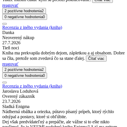
reagovať
2 pozitívne hodnotenia
2
0 negatívne hodnotenia
0
Recenzia z iného vydania (kniha)
Danka
Neoverený nákup
27.7.2026
Tieň noci
Kniha ma prekvapila dobrým dejom, zápletkou a aj obsahom. Dobre
sa číta, pretože som zvedavá čo sa stane ďalej.
Čítať viac
reagovať
2 pozitívne hodnotenia
2
0 negatívne hodnotenia
0
Recenzia z iného vydania (kniha)
Jaroslava Loduhová
Overený zákazník
23.7.2026
Sladká Enigma
Nádherná obálka a oriezka, pútavo písaný prípeh, ktorý rýchlo
odsýpal a postavy, ktoré si obľúbite.
Dej však predvídateľný a prepáčte, ale vážne si to ešte nikto
nevšimol, že je VEĽMI podobný knihe Enigma? A tá ma pritom