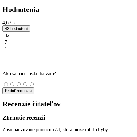
Hodnotenia
4,6
/ 5
42 hodnotení
32
7
1
1
1
Ako sa páčila e-kniha vám?
Pridať recenziu
Recenzie čitateľov
Zhrnutie recenzií
Zosumarizované pomocou AI, ktorá môže robiť chyby.