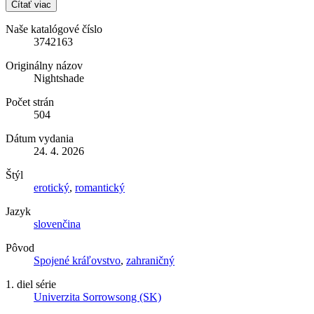
Čítať viac
Naše katalógové číslo
3742163
Originálny názov
Nightshade
Počet strán
504
Dátum vydania
24. 4. 2026
Štýl
erotický
,
romantický
Jazyk
slovenčina
Pôvod
Spojené kráľovstvo
,
zahraničný
1. diel série
Univerzita Sorrowsong (SK)