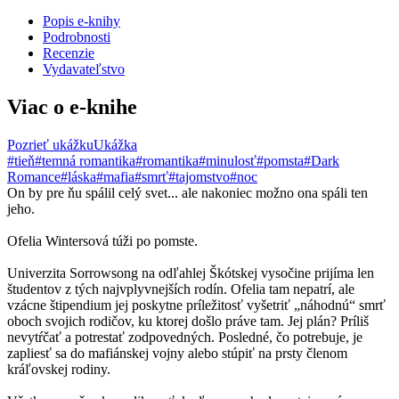
Popis e-knihy
Podrobnosti
Recenzie
Vydavateľstvo
Viac o e-knihe
Pozrieť ukážku
Ukážka
#tieň
#temná romantika
#romantika
#minulosť
#pomsta
#Dark
Romance
#láska
#mafia
#smrť
#tajomstvo
#noc
On by pre ňu spálil celý svet... ale nakoniec možno ona spáli ten
jeho.
Ofelia Wintersová túži po pomste.
Univerzita Sorrowsong na odľahlej Škótskej vysočine prijíma len
študentov z tých najvplyvnejších rodín. Ofelia tam nepatrí, ale
vzácne štipendium jej poskytne príležitosť vyšetriť „náhodnú“ smrť
oboch svojich rodičov, ku ktorej došlo práve tam. Jej plán? Príliš
nevytŕčať a potrestať zodpovedných. Posledné, čo potrebuje, je
zapliesť sa do mafiánskej vojny alebo stúpiť na prsty členom
kráľovskej rodiny.