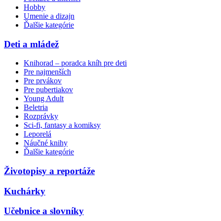
Hobby
Umenie a dizajn
Ďalšie kategórie
Deti a mládež
Knihorad – poradca kníh pre deti
Pre najmenších
Pre prvákov
Pre pubertiakov
Young Adult
Beletria
Rozprávky
Sci-fi, fantasy a komiksy
Leporelá
Náučné knihy
Ďalšie kategórie
Životopisy a reportáže
Kuchárky
Učebnice a slovníky