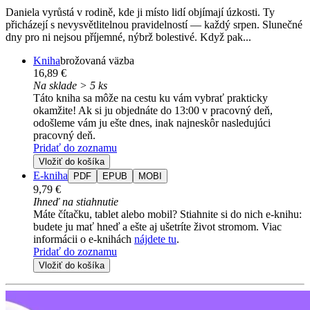
Daniela vyrůstá v rodině, kde ji místo lidí objímají úzkosti. Ty
přicházejí s nevysvětlitelnou pravidelností — každý srpen. Slunečné
dny pro ni nejsou příjemné, nýbrž bolestivé. Když pak...
Kniha
brožovaná väzba
16,89 €
Na sklade > 5 ks
Táto kniha sa môže na cestu ku vám vybrať prakticky
okamžite! Ak si ju objednáte do 13:00 v pracovný deň,
odošleme vám ju ešte dnes, inak najneskôr nasledujúci
pracovný deň.
Pridať do zoznamu
Vložiť do košíka
E-kniha
PDF
EPUB
MOBI
9,79 €
Ihneď na stiahnutie
Máte čítačku, tablet alebo mobil? Stiahnite si do nich e-knihu:
budete ju mať hneď a ešte aj ušetríte život stromom. Viac
informácii o e-knihách
nájdete tu
.
Pridať do zoznamu
Vložiť do košíka