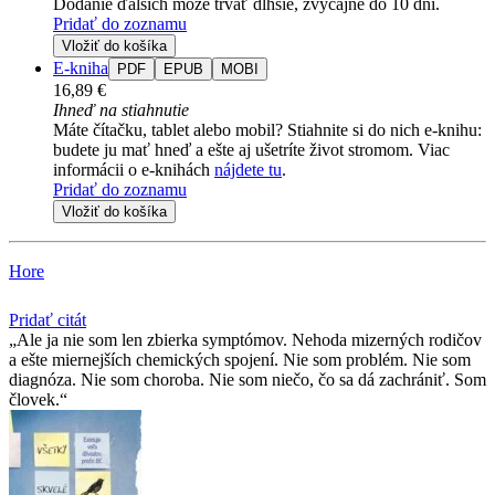
Dodanie ďalších môže trvať dlhšie, zvyčajne do 10 dní.
Pridať do zoznamu
Vložiť do košíka
E-kniha
PDF
EPUB
MOBI
16,89 €
Ihneď na stiahnutie
Máte čítačku, tablet alebo mobil? Stiahnite si do nich e-knihu:
budete ju mať hneď a ešte aj ušetríte život stromom. Viac
informácii o e-knihách
nájdete tu
.
Pridať do zoznamu
Vložiť do košíka
Hore
Pridať citát
Ale ja nie som len zbierka symptómov. Nehoda mizerných rodičov
a ešte miernejších chemických spojení. Nie som problém. Nie som
diagnóza. Nie som choroba. Nie som niečo, čo sa dá zachrániť. Som
človek.