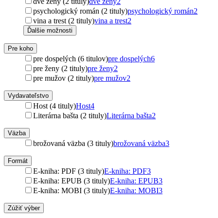
dve ženy (2 tituly)
dve ženy
2
psychologický román (2 tituly)
psychologický román
2
vina a trest (2 tituly)
vina a trest
2
Ďalšie možnosti
Pre koho
pre dospelých (6 titulov)
pre dospelých
6
pre ženy (2 tituly)
pre ženy
2
pre mužov (2 tituly)
pre mužov
2
Vydavateľstvo
Host (4 tituly)
Host
4
Literárna bašta (2 tituly)
Literárna bašta
2
Väzba
brožovaná väzba (3 tituly)
brožovaná väzba
3
Formát
E-kniha: PDF (3 tituly)
E-kniha: PDF
3
E-kniha: EPUB (3 tituly)
E-kniha: EPUB
3
E-kniha: MOBI (3 tituly)
E-kniha: MOBI
3
Zúžiť výber