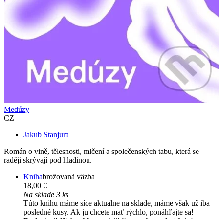
Medúzy
CZ
Jakub Stanjura
Román o vině, tělesnosti, mlčení a společenských tabu, která se
raději skrývají pod hladinou.
Kniha
brožovaná väzba
18,00 €
Na sklade 3 ks
Túto knihu máme síce aktuálne na sklade, máme však už iba
posledné kusy. Ak ju chcete mať rýchlo, ponáhľajte sa!