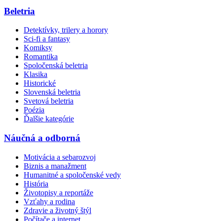
Beletria
Detektívky, trilery a horory
Sci-fi a fantasy
Komiksy
Romantika
Spoločenská beletria
Klasika
Historické
Slovenská beletria
Svetová beletria
Poézia
Ďalšie kategórie
Náučná a odborná
Motivácia a sebarozvoj
Biznis a manažment
Humanitné a spoločenské vedy
História
Životopisy a reportáže
Vzťahy a rodina
Zdravie a životný štýl
Počítače a internet