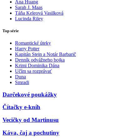
Ana Huang
Sarah J. Maas
Táňa Keleová Vasilková
Lucinda Riley
Top série
Romantické úteky
Harry Potter
Kapitán Stein a Notár Barbarič
Denník odvážneho bojka
Krimi Dominika Dána
Učím sa rozprávať
Duna
Smradi
Darčekové poukážky
Čítačky e-kníh
Vecičky od Martinusu
Káva, čaj a pochutiny