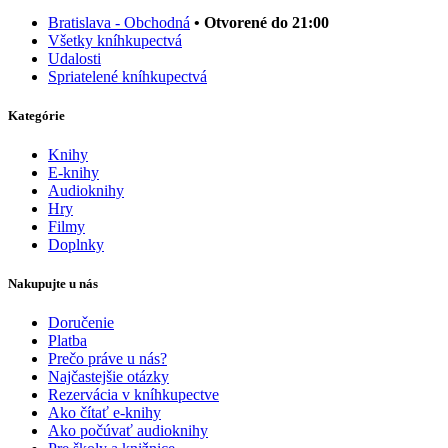
Bratislava - Obchodná
• Otvorené do 21:00
Všetky kníhkupectvá
Udalosti
Spriatelené kníhkupectvá
Kategórie
Knihy
E-knihy
Audioknihy
Hry
Filmy
Doplnky
Nakupujte u nás
Doručenie
Platba
Prečo práve u nás?
Najčastejšie otázky
Rezervácia v kníhkupectve
Ako čítať e-knihy
Ako počúvať audioknihy