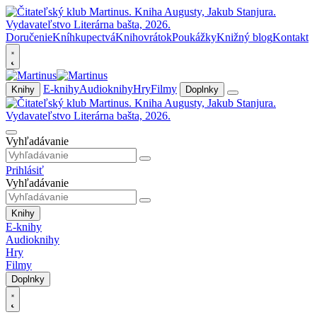
Doručenie
Kníhkupectvá
Knihovrátok
Poukážky
Knižný blog
Kontakt
E-knihy
Audioknihy
Hry
Filmy
Knihy
Doplnky
Vyhľadávanie
Prihlásiť
Vyhľadávanie
Knihy
E-knihy
Audioknihy
Hry
Filmy
Doplnky