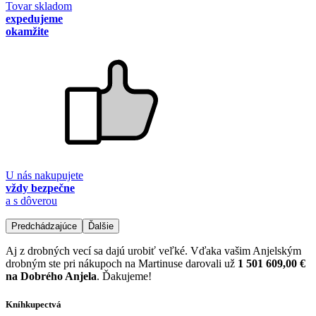
Tovar skladom
expedujeme
okamžite
U nás nakupujete
vždy bezpečne
a s dôverou
Predchádzajúce
Ďalšie
Aj z drobných vecí sa dajú urobiť veľké. Vďaka vašim Anjelským
drobným ste pri nákupoch na Martinuse darovali už
1 501 609,00 €
na Dobrého Anjela
. Ďakujeme!
Kníhkupectvá