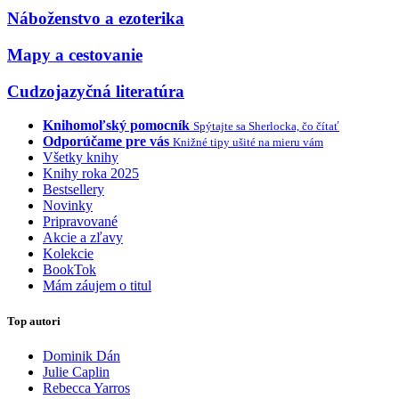
Náboženstvo a ezoterika
Mapy a cestovanie
Cudzojazyčná literatúra
Knihomoľský pomocník
Spýtajte sa Sherlocka, čo čítať
Odporúčame pre vás
Knižné tipy ušité na mieru vám
Všetky knihy
Knihy roka 2025
Bestsellery
Novinky
Pripravované
Akcie a zľavy
Kolekcie
BookTok
Mám záujem o titul
Top autori
Dominik Dán
Julie Caplin
Rebecca Yarros