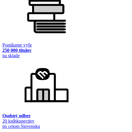
Ponúkame vyše
250 000 titulov
na sklade
Osobný odber
20 kníhkupectiev
po celom Slovensku