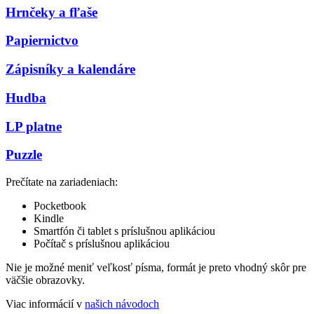
Hrnčeky a fľaše
Papiernictvo
Zápisníky a kalendáre
Hudba
LP platne
Puzzle
Prečítate na zariadeniach:
Pocketbook
Kindle
Smartfón či tablet s príslušnou aplikáciou
Počítač s príslušnou aplikáciou
Nie je možné meniť veľkosť písma, formát je preto vhodný skôr pre
väčšie obrazovky.
Viac informácií v
našich návodoch