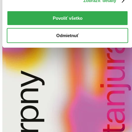
Zobraziť detaily
odošleme vám ju ešte dnes, inak najneskôr nasledujúci
pracovný deň.
Pridať do zoznamu
Povoliť všetko
Vložiť do košíka
Odmietnuť