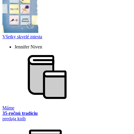
Všetky skvelé miesta
Jennifer Niven
Máme
35-ročnú tradíciu
predaja kníh