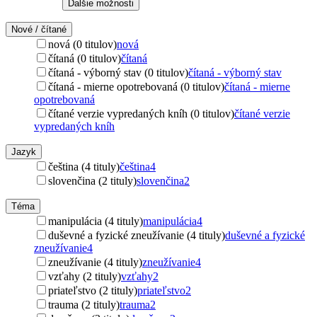
Ďalšie možnosti
Nové / čítané
nová (0 titulov)
nová
čítaná (0 titulov)
čítaná
čítaná - výborný stav (0 titulov)
čítaná - výborný stav
čítaná - mierne opotrebovaná (0 titulov)
čítaná - mierne
opotrebovaná
čítané verzie vypredaných kníh (0 titulov)
čítané verzie
vypredaných kníh
Jazyk
čeština (4 tituly)
čeština
4
slovenčina (2 tituly)
slovenčina
2
Téma
manipulácia (4 tituly)
manipulácia
4
duševné a fyzické zneužívanie (4 tituly)
duševné a fyzické
zneužívanie
4
zneužívanie (4 tituly)
zneužívanie
4
vzťahy (2 tituly)
vzťahy
2
priateľstvo (2 tituly)
priateľstvo
2
trauma (2 tituly)
trauma
2