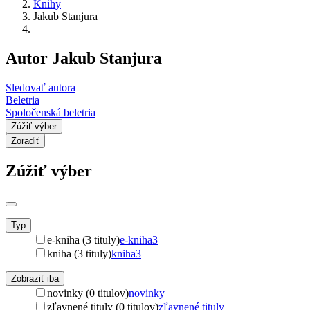
Knihy
Jakub Stanjura
Autor Jakub Stanjura
Sledovať autora
Beletria
Spoločenská beletria
Zúžiť výber
Zoradiť
Zúžiť výber
Typ
e-kniha (3 tituly)
e-kniha
3
kniha (3 tituly)
kniha
3
Zobraziť iba
novinky (0 titulov)
novinky
zľavnené tituly (0 titulov)
zľavnené tituly