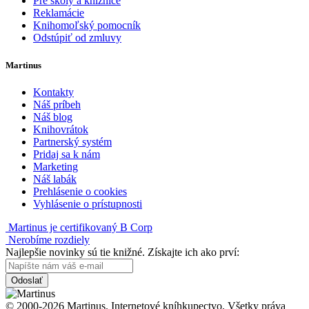
Pre školy a knižnice
Reklamácie
Knihomoľský pomocník
Odstúpiť od zmluvy
Martinus
Kontakty
Náš príbeh
Náš blog
Knihovrátok
Partnerský systém
Pridaj sa k nám
Marketing
Náš labák
Prehlásenie o cookies
Vyhlásenie o prístupnosti
Martinus je certifikovaný B Corp
Nerobíme rozdiely
Najlepšie novinky sú tie knižné. Získajte ich ako prví:
Odoslať
© 2000-2026 Martinus. Internetové kníhkupectvo. Všetky práva