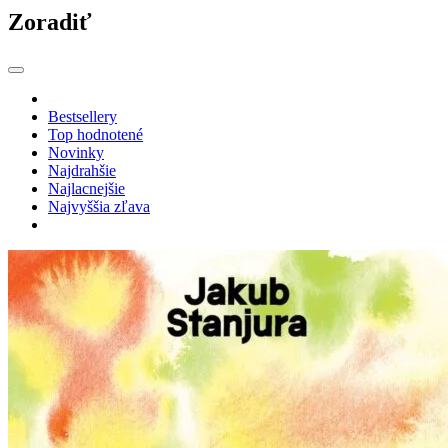
Zoradiť
Bestsellery
Top hodnotené
Novinky
Najdrahšie
Najlacnejšie
Najvyššia zľava