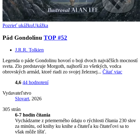
Pozrieť ukážku
Ukážka
Pád Gondolinu
TOP #52
J.R.R. Tolkien
Legenda o páde Gondolinu hovorí o boji dvoch najväčších mocností
sveta. Zlo predstavuje Morgoth, najhorší zo všetkých, vodca
obrovských armád, ktoré riadi zo svojej železnej...
Čítať viac
4,6
44 hodnotení
Vydavateľstvo
Slovart
, 2026
305 strán
6-7 hodín čítania
Vychádzame z priemerného údaju o rýchlosti čítania 230 slov
za minútu, od knihy ku knihe a čitateľa ku čitateľovi sa to
však môže líšiť.