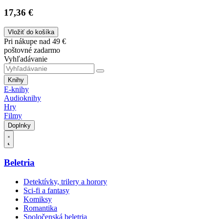
17,36 €
Vložiť do košíka
Pri nákupe nad 49 €
poštovné zadarmo
Vyhľadávanie
Knihy
E-knihy
Audioknihy
Hry
Filmy
Doplnky
Beletria
Detektívky, trilery a horory
Sci-fi a fantasy
Komiksy
Romantika
Spoločenská beletria