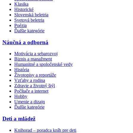
Klasika
Historické
Slovenská beletria
Svetová beletria
Poézia
Ďalšie kategórie
Náučná a odborná
Motivácia a sebarozvoj
Biznis a manažment
Humanitné a spoločenské vedy
História
Životopisy a reportáže
Vzťahy a rodina
Zdravie a životný štýl
Počítače a internet
Hobby
Umenie a dizajn
Ďalšie kategórie
Deti a mládež
Knihorad – poradca kníh pre deti