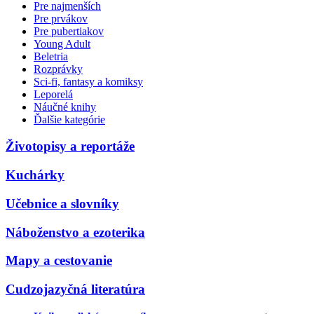
Pre najmenších
Pre prvákov
Pre pubertiakov
Young Adult
Beletria
Rozprávky
Sci-fi, fantasy a komiksy
Leporelá
Náučné knihy
Ďalšie kategórie
Životopisy a reportáže
Kuchárky
Učebnice a slovníky
Náboženstvo a ezoterika
Mapy a cestovanie
Cudzojazyčná literatúra