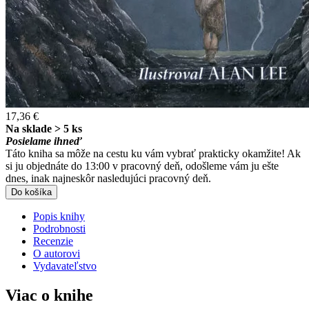
17,36 €
Na sklade > 5 ks
Posielame ihneď
Táto kniha sa môže na cestu ku vám vybrať prakticky okamžite! Ak
si ju objednáte do 13:00 v pracovný deň, odošleme vám ju ešte
dnes, inak najneskôr nasledujúci pracovný deň.
Do košíka
Popis knihy
Podrobnosti
Recenzie
O autorovi
Vydavateľstvo
Viac o knihe