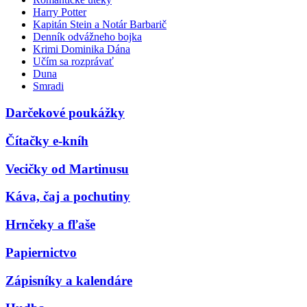
Harry Potter
Kapitán Stein a Notár Barbarič
Denník odvážneho bojka
Krimi Dominika Dána
Učím sa rozprávať
Duna
Smradi
Darčekové poukážky
Čítačky e-kníh
Vecičky od Martinusu
Káva, čaj a pochutiny
Hrnčeky a fľaše
Papiernictvo
Zápisníky a kalendáre