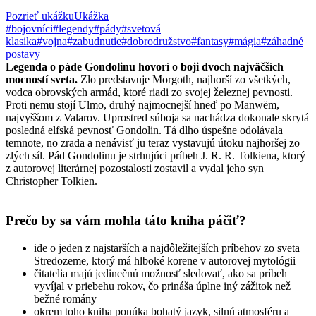
Pozrieť ukážku
Ukážka
#bojovníci
#legendy
#pády
#svetová
klasika
#vojna
#zabudnutie
#dobrodružstvo
#fantasy
#mágia
#záhadné
postavy
Legenda o páde Gondolinu hovorí o boji dvoch najväčších
mocností sveta.
Zlo predstavuje Morgoth, najhorší zo všetkých,
vodca obrovských armád, ktoré riadi zo svojej železnej pevnosti.
Proti nemu stojí Ulmo, druhý najmocnejší hneď po Manwëm,
najvyššom z Valarov. Uprostred súboja sa nachádza dokonale skrytá
posledná elfská pevnosť Gondolin. Tá dlho úspešne odolávala
temnote, no zrada a nenávisť ju teraz vystavujú útoku najhoršej zo
zlých síl. Pád Gondolinu je strhujúci príbeh J. R. R. Tolkiena, ktorý
z autorovej literárnej pozostalosti zostavil a vydal jeho syn
Christopher Tolkien.
Prečo by sa vám mohla táto kniha páčiť?
ide o jeden z najstarších a najdôležitejších príbehov zo sveta
Stredozeme, ktorý má hlboké korene v autorovej mytológii
čitatelia majú jedinečnú možnosť sledovať, ako sa príbeh
vyvíjal v priebehu rokov, čo prináša úplne iný zážitok než
bežné romány
okrem toho kniha ponúka bohatý jazyk, silnú atmosféru a