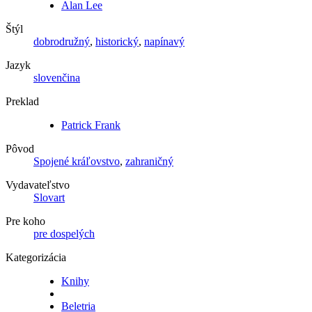
Alan Lee
Štýl
dobrodružný
,
historický
,
napínavý
Jazyk
slovenčina
Preklad
Patrick Frank
Pôvod
Spojené kráľovstvo
,
zahraničný
Vydavateľstvo
Slovart
Pre koho
pre dospelých
Kategorizácia
Knihy
Beletria