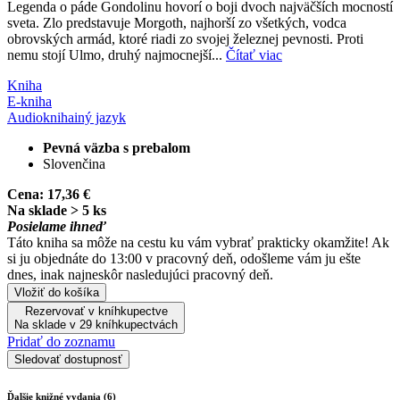
Legenda o páde Gondolinu hovorí o boji dvoch najväčších mocností
sveta. Zlo predstavuje Morgoth, najhorší zo všetkých, vodca
obrovských armád, ktoré riadi zo svojej železnej pevnosti. Proti
nemu stojí Ulmo, druhý najmocnejší...
Čítať viac
Kniha
E-kniha
Audiokniha
iný jazyk
Pevná väzba s prebalom
Slovenčina
Cena:
17,36 €
Na sklade > 5 ks
Posielame ihneď
Táto kniha sa môže na cestu ku vám vybrať prakticky okamžite! Ak
si ju objednáte do 13:00 v pracovný deň, odošleme vám ju ešte
dnes, inak najneskôr nasledujúci pracovný deň.
Vložiť do košíka
Rezervovať v kníhkupectve
Na sklade v 29 kníhkupectvách
Pridať do zoznamu
Sledovať dostupnosť
Ďalšie knižné vydania (6)