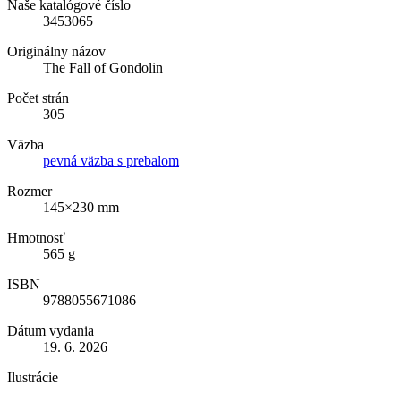
Naše katalógové číslo
3453065
Originálny názov
The Fall of Gondolin
Počet strán
305
Väzba
pevná väzba s prebalom
Rozmer
145×230 mm
Hmotnosť
565 g
ISBN
9788055671086
Dátum vydania
19. 6. 2026
Ilustrácie