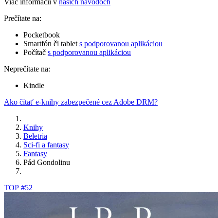
Viac informácií v
našich návodoch
Prečítate na:
Pocketbook
Smartfón či tablet
s podporovanou aplikáciou
Počítač
s podporovanou aplikáciou
Neprečítate na:
Kindle
Ako čítať e-knihy zabezpečené cez Adobe DRM?
Knihy
Beletria
Sci-fi a fantasy
Fantasy
Pád Gondolinu
TOP #52