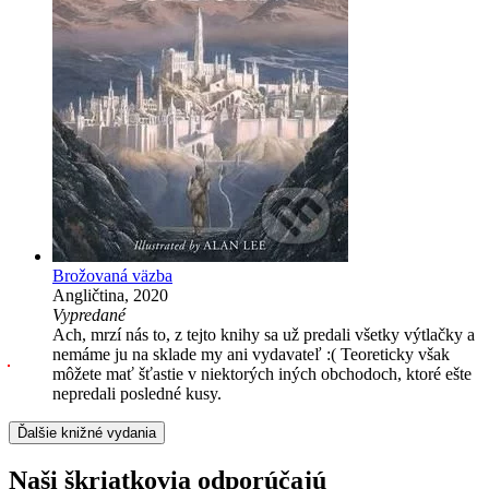
Brožovaná väzba
Angličtina, 2020
Vypredané
Ach, mrzí nás to, z tejto knihy sa už predali všetky výtlačky a
nemáme ju na sklade my ani vydavateľ :( Teoreticky však
môžete mať šťastie v niektorých iných obchodoch, ktoré ešte
nepredali posledné kusy.
Ďalšie knižné vydania
Naši škriatkovia odporúčajú