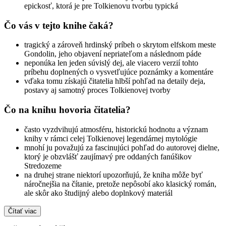
epickosť, ktorá je pre Tolkienovu tvorbu typická
Čo vás v tejto knihe čaká?
tragický a zároveň hrdinský príbeh o skrytom elfskom meste
Gondolin, jeho objavení nepriateľom a následnom páde
neponúka len jeden súvislý dej, ale viacero verzií tohto
príbehu doplnených o vysvetľujúce poznámky a komentáre
vďaka tomu získajú čitatelia hlbší pohľad na detaily deja,
postavy aj samotný proces Tolkienovej tvorby
Čo na knihu hovoria čitatelia?
často vyzdvihujú atmosféru, historickú hodnotu a význam
knihy v rámci celej Tolkienovej legendárnej mytológie
mnohí ju považujú za fascinujúci pohľad do autorovej dielne,
ktorý je obzvlášť zaujímavý pre oddaných fanúšikov
Stredozeme
na druhej strane niektorí upozorňujú, že kniha môže byť
náročnejšia na čítanie, pretože nepôsobí ako klasický román,
ale skôr ako študijný alebo doplnkový materiál
Čítať viac