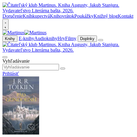
Doručenie
Kníhkupectvá
Knihovrátok
Poukážky
Knižný blog
Kontakt
E-knihy
Audioknihy
Hry
Filmy
Knihy
Doplnky
Vyhľadávanie
Prihlásiť