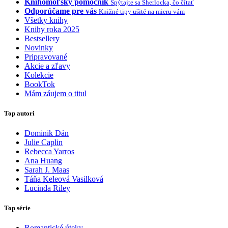
Knihomoľský pomocník
Spýtajte sa Sherlocka, čo čítať
Odporúčame pre vás
Knižné tipy ušité na mieru vám
Všetky knihy
Knihy roka 2025
Bestsellery
Novinky
Pripravované
Akcie a zľavy
Kolekcie
BookTok
Mám záujem o titul
Top autori
Dominik Dán
Julie Caplin
Rebecca Yarros
Ana Huang
Sarah J. Maas
Táňa Keleová Vasilková
Lucinda Riley
Top série
Romantické úteky