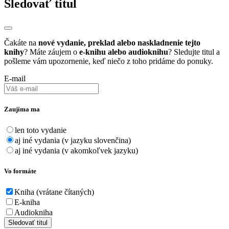
Sledovať titul
Čakáte na
nové vydanie, preklad alebo naskladnenie tejto
knihy
? Máte záujem o
e-knihu alebo audioknihu
? Sledujte titul a
pošleme vám upozornenie, keď niečo z toho pridáme do ponuky.
E-mail
Zaujíma ma
len toto vydanie
aj iné vydania (v jazyku slovenčina)
aj iné vydania (v akomkoľvek jazyku)
Vo formáte
Kniha (vrátane čítaných)
E-kniha
Audiokniha
Sledovať titul