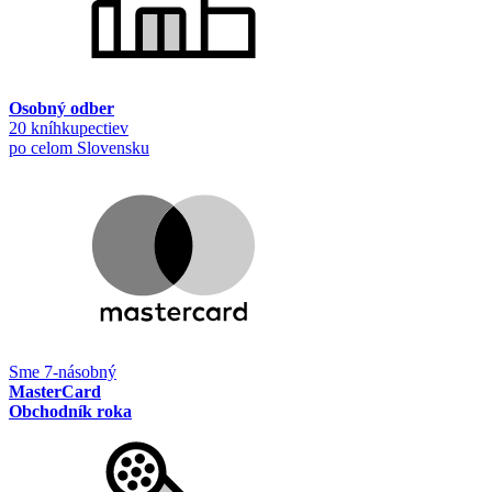
Osobný odber
20 kníhkupectiev
po celom Slovensku
Sme 7-násobný
MasterCard
Obchodník roka