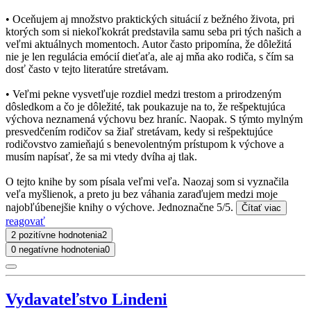
• Oceňujem aj množstvo praktických situácií z bežného života, pri
ktorých som si niekoľkokrát predstavila samu seba pri tých našich a
veľmi aktuálnych momentoch. Autor často pripomína, že dôležitá
nie je len regulácia emócií dieťaťa, ale aj mňa ako rodiča, s čím sa
dosť často v tejto literatúre stretávam.
• Veľmi pekne vysvetľuje rozdiel medzi trestom a prirodzeným
dôsledkom a čo je dôležité, tak poukazuje na to, že rešpektujúca
výchova neznamená výchovu bez hraníc. Naopak. S týmto mylným
presvedčením rodičov sa žiaľ stretávam, kedy si rešpektujúce
rodičovstvo zamieňajú s benevolentným prístupom k výchove a
musím napísať, že sa mi vtedy dvíha aj tlak.
O tejto knihe by som písala veľmi veľa. Naozaj som si vyznačila
veľa myšlienok, a preto ju bez váhania zaraďujem medzi moje
najobľúbenejšie knihy o výchove. Jednoznačne 5/5.
Čítať viac
reagovať
2 pozitívne hodnotenia
2
0 negatívne hodnotenia
0
Vydavateľstvo Lindeni