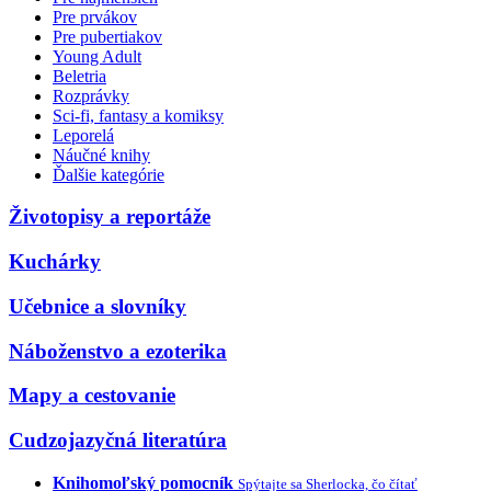
Pre prvákov
Pre pubertiakov
Young Adult
Beletria
Rozprávky
Sci-fi, fantasy a komiksy
Leporelá
Náučné knihy
Ďalšie kategórie
Životopisy a reportáže
Kuchárky
Učebnice a slovníky
Náboženstvo a ezoterika
Mapy a cestovanie
Cudzojazyčná literatúra
Knihomoľský pomocník
Spýtajte sa Sherlocka, čo čítať