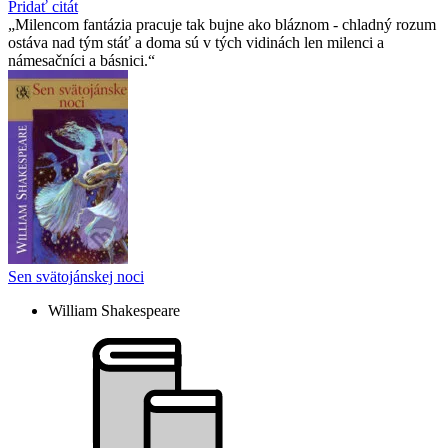
Pridať citát
Milencom fantázia pracuje tak bujne ako bláznom - chladný rozum
ostáva nad tým stáť a doma sú v tých vidinách len milenci a
námesačníci a básnici.
Sen svätojánskej noci
William Shakespeare