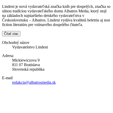
Lindeni je nová vydavateľská značka kníh pre dospelých, značka so
silnou tradíciou vydavateľského domu Albatros Media, ktorý stojí
na základoch najstaršieho detského vydavateľstva v
Československu – Albatros. Lindeni vydáva kvalitnú beletriu aj non
fiction literatúru pre vnímavého dospelého čitateľa.
Čítať viac
Obchodný názov
Vydavatelstvo Lindeni
Adresa
Mickiewiczova 9
811 07 Bratislava
Slovenská republika
E-mail
redakcia@albatrosmedia.sk