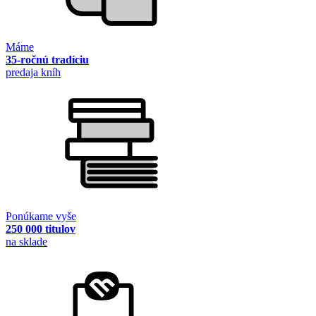
Máme
35-ročnú tradíciu
predaja kníh
Ponúkame vyše
250 000 titulov
na sklade