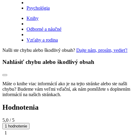
Psychológia
Knihy
Odborné a náučné
Vzťahy a rodina
Našli ste chybu alebo škodlivý obsah?
Dajte nám, prosím, vedieť!
Nahlásiť chybu alebo škodlivý obsah
Máte o knihe viac informácií ako je na tejto stránke alebo ste našli
chybu? Budeme vám veľmi vďační, ak nám pomôžete s doplnením
informácií na našich stránkach.
Hodnotenia
5,0
/ 5
1 hodnotenie
1