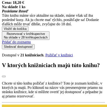
Cena:
18,20 €
Na sklade 1 ks
Posielame ihneď
Túto knihu máme síce aktuálne na sklade, máme však už iba
posledné kusy. Ak ju chcete mať rýchlo, ponáhľajte sa! Dodanie
ďalších môže trvať dlhšie, zvyčajne do 18 dní.
Vložiť do košíka
Rezervovať v kníhkupectve
Na sklade v 28 kníhkupectvách
Pridať do zoznamu
Sledovať dostupnosť
Dostupné v
21 knižniciach
.
Požičať v knižnici
V ktorých knižniciach majú túto knihu?
Chcete si túto knihu požičať z knižnice? Toto je zoznam knižníc, v
ktorých ju majú. Po kliknutí na názov vás presmerujeme priamo na
stránku knižnice, kde si môžete overiť jej dostupnosť a prípadne ju
aj priamo rezervovať.