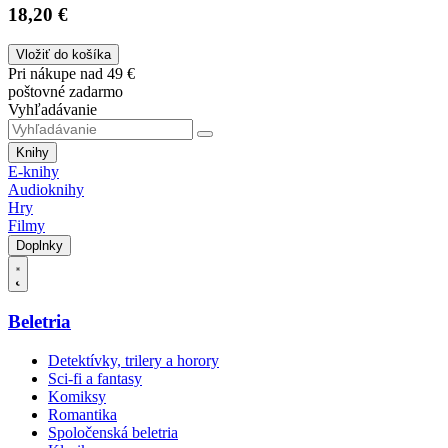
18,20 €
Vložiť do košíka
Pri nákupe nad 49 €
poštovné zadarmo
Vyhľadávanie
Knihy
E-knihy
Audioknihy
Hry
Filmy
Doplnky
Beletria
Detektívky, trilery a horory
Sci-fi a fantasy
Komiksy
Romantika
Spoločenská beletria