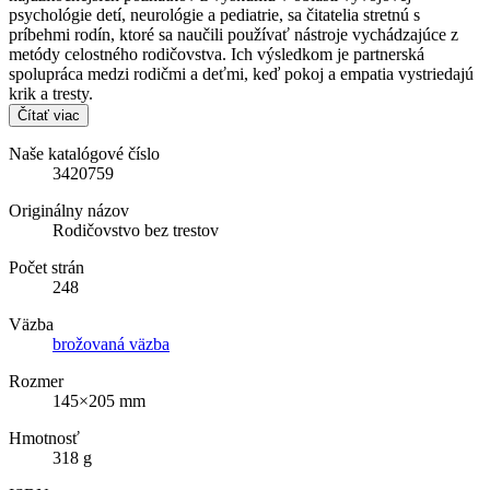
psychológie detí, neurológie a pediatrie, sa čitatelia stretnú s
príbehmi rodín, ktoré sa naučili používať nástroje vychádzajúce z
metódy celostného rodičovstva. Ich výsledkom je partnerská
spolupráca medzi rodičmi a deťmi, keď pokoj a empatia vystriedajú
krik a tresty.
Čítať viac
Naše katalógové číslo
3420759
Originálny názov
Rodičovstvo bez trestov
Počet strán
248
Väzba
brožovaná väzba
Rozmer
145×205 mm
Hmotnosť
318 g