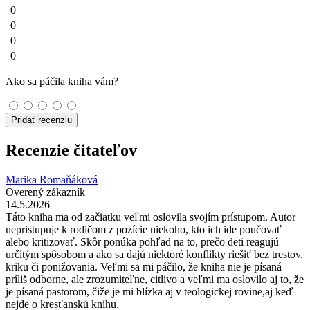
0
0
0
0
Ako sa páčila kniha vám?
Pridať recenziu
Recenzie čitateľov
Marika Romaňáková
Overený zákazník
14.5.2026
Táto kniha ma od začiatku veľmi oslovila svojím prístupom. Autor
nepristupuje k rodičom z pozície niekoho, kto ich ide poučovať
alebo kritizovať. Skôr ponúka pohľad na to, prečo deti reagujú
určitým spôsobom a ako sa dajú niektoré konflikty riešiť bez trestov,
kriku či ponižovania. Veľmi sa mi páčilo, že kniha nie je písaná
príliš odborne, ale zrozumiteľne, citlivo a veľmi ma oslovilo aj to, že
je písaná pastorom, čiže je mi blízka aj v teologickej rovine,aj keď
nejde o kresťanskú knihu.