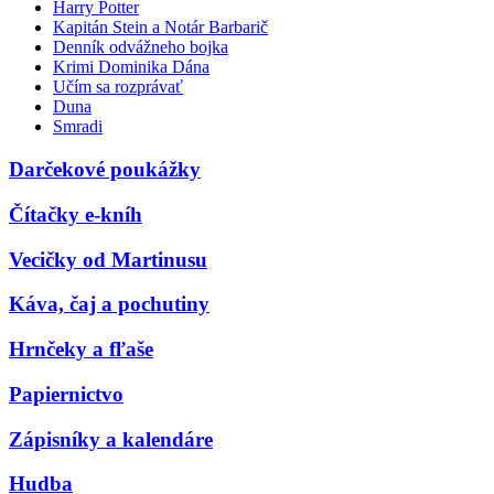
Harry Potter
Kapitán Stein a Notár Barbarič
Denník odvážneho bojka
Krimi Dominika Dána
Učím sa rozprávať
Duna
Smradi
Darčekové poukážky
Čítačky e-kníh
Vecičky od Martinusu
Káva, čaj a pochutiny
Hrnčeky a fľaše
Papiernictvo
Zápisníky a kalendáre
Hudba