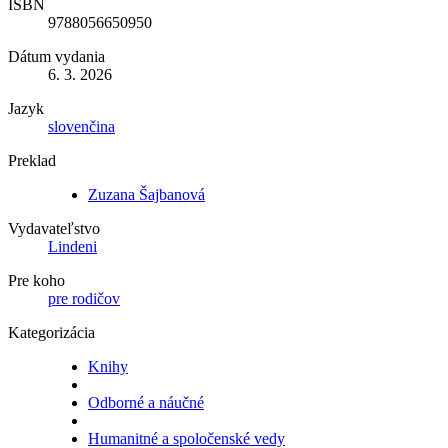
ISBN
9788056650950
Dátum vydania
6. 3. 2026
Jazyk
slovenčina
Preklad
Zuzana Šajbanová
Vydavateľstvo
Lindeni
Pre koho
pre rodičov
Kategorizácia
Knihy
Odborné a náučné
Humanitné a spoločenské vedy