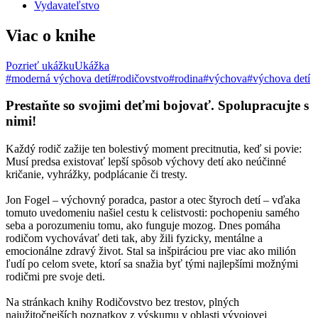
Vydavateľstvo
Viac o knihe
Pozrieť ukážku
Ukážka
#moderná výchova detí
#rodičovstvo
#rodina
#výchova
#výchova detí
Prestaňte so svojimi deťmi bojovať. Spolupracujte s
nimi!
Každý rodič zažije ten bolestivý moment precitnutia, keď si povie:
Musí predsa existovať lepší spôsob výchovy detí ako neúčinné
kričanie, vyhrážky, podplácanie či tresty.
Jon Fogel – výchovný poradca, pastor a otec štyroch detí – vďaka
tomuto uvedomeniu našiel cestu k celistvosti: pochopeniu samého
seba a porozumeniu tomu, ako funguje mozog. Dnes pomáha
rodičom vychovávať deti tak, aby žili fyzicky, mentálne a
emocionálne zdravý život. Stal sa inšpiráciou pre viac ako milión
ľudí po celom svete, ktorí sa snažia byť tými najlepšími možnými
rodičmi pre svoje deti.
Na stránkach knihy Rodičovstvo bez trestov, plných
najužitočnejších poznatkov z výskumu v oblasti vývojovej