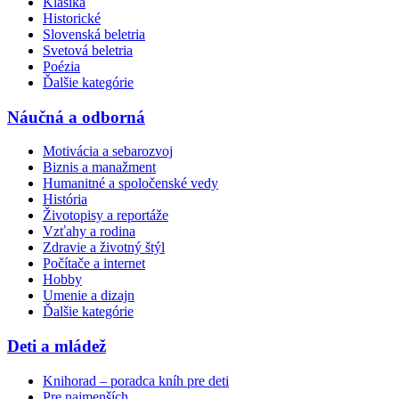
Klasika
Historické
Slovenská beletria
Svetová beletria
Poézia
Ďalšie kategórie
Náučná a odborná
Motivácia a sebarozvoj
Biznis a manažment
Humanitné a spoločenské vedy
História
Životopisy a reportáže
Vzťahy a rodina
Zdravie a životný štýl
Počítače a internet
Hobby
Umenie a dizajn
Ďalšie kategórie
Deti a mládež
Knihorad – poradca kníh pre deti
Pre najmenších