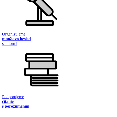
Organizujeme
množstvo besied
s autormi
Podporujeme
čítanie
s porozumením