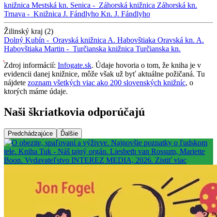
knižnica
Mestská kn.
Senica -
Záhorská knižnica
Záhorská kn.
Trnava -
Knižnica J. Fándlyho
Kn. J. Fándlyho
Žilinský kraj (2)
Dolný Kubín -
Oravská knižnica A. Habovštiaka
Oravská kn. A.
Habovštiaka
Martin -
Turčianska knižnica
Turčianska kn.
Zdroj informácií:
Infogate.sk
. Údaje hovoria o tom, že kniha je v
evidencii danej knižnice, môže však už byť aktuálne požičaná. Tu
nájdete
zoznam všetkých viac ako 200 slovenských knižníc
, o
ktorých máme údaje.
Naši škriatkovia odporúčajú
Predchádzajúce
Ďalšie