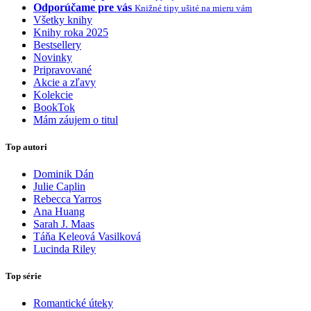
Odporúčame pre vás
Knižné tipy ušité na mieru vám
Všetky knihy
Knihy roka 2025
Bestsellery
Novinky
Pripravované
Akcie a zľavy
Kolekcie
BookTok
Mám záujem o titul
Top autori
Dominik Dán
Julie Caplin
Rebecca Yarros
Ana Huang
Sarah J. Maas
Táňa Keleová Vasilková
Lucinda Riley
Top série
Romantické úteky