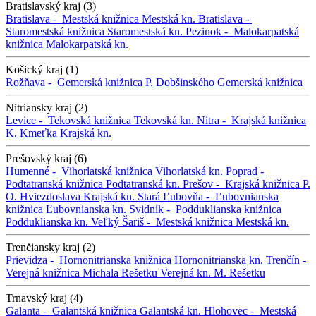
Bratislavský kraj (3)
Bratislava -
Mestská knižnica
Mestská kn.
Bratislava -
Staromestská knižnica
Staromestská kn.
Pezinok -
Malokarpatská
knižnica
Malokarpatská kn.
Košický kraj (1)
Rožňava -
Gemerská knižnica P. Dobšinského
Gemerská knižnica
Nitriansky kraj (2)
Levice -
Tekovská knižnica
Tekovská kn.
Nitra -
Krajská knižnica
K. Kmeťka
Krajská kn.
Prešovský kraj (6)
Humenné -
Vihorlatská knižnica
Vihorlatská kn.
Poprad -
Podtatranská knižnica
Podtatranská kn.
Prešov -
Krajská knižnica P.
O. Hviezdoslava
Krajská kn.
Stará Ľubovňa -
Ľubovnianska
knižnica
Ľubovnianska kn.
Svidník -
Podduklianska knižnica
Podduklianska kn.
Veľký Šariš -
Mestská knižnica
Mestská kn.
Trenčiansky kraj (2)
Prievidza -
Hornonitrianska knižnica
Hornonitrianska kn.
Trenčín -
Verejná knižnica Michala Rešetku
Verejná kn. M. Rešetku
Trnavský kraj (4)
Galanta -
Galantská knižnica
Galantská kn.
Hlohovec -
Mestská