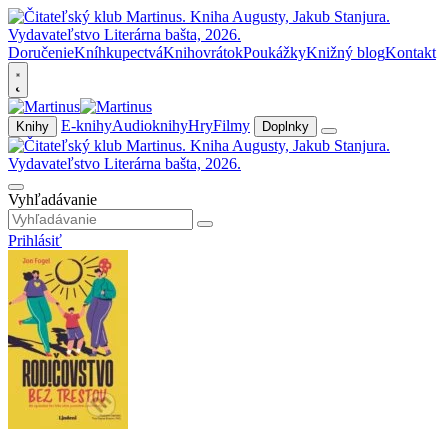
Doručenie
Kníhkupectvá
Knihovrátok
Poukážky
Knižný blog
Kontakt
E-knihy
Audioknihy
Hry
Filmy
Knihy
Doplnky
Vyhľadávanie
Prihlásiť