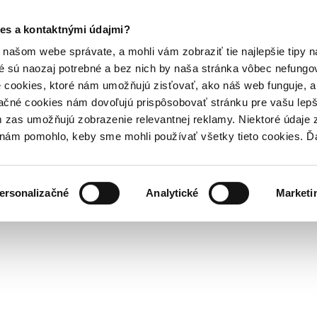
es a kontaktnými údajmi?
našom webe správate, a mohli vám zobraziť tie najlepšie tipy n
é sú naozaj potrebné a bez nich by naša stránka vôbec nefung
 cookies, ktoré nám umožňujú zisťovať, ako náš web funguje, a 
ačné cookies nám dovoľujú prispôsobovať stránku pre vašu lepši
zas umožňujú zobrazenie relevantnej reklamy. Niektoré údaje z
y nám pomohlo, keby sme mohli používať všetky tieto cookies. 
ersonalizačné
Analytické
Marketi