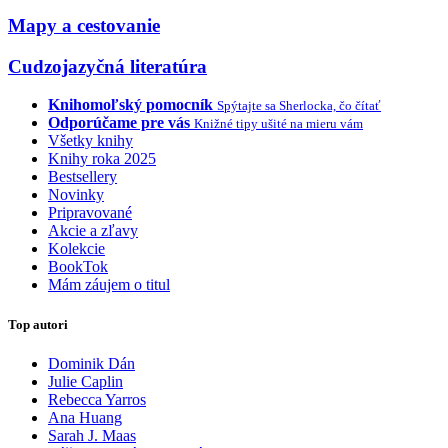
Mapy a cestovanie
Cudzojazyčná literatúra
Knihomoľský pomocník
Spýtajte sa Sherlocka, čo čítať
Odporúčame pre vás
Knižné tipy ušité na mieru vám
Všetky knihy
Knihy roka 2025
Bestsellery
Novinky
Pripravované
Akcie a zľavy
Kolekcie
BookTok
Mám záujem o titul
Top autori
Dominik Dán
Julie Caplin
Rebecca Yarros
Ana Huang
Sarah J. Maas