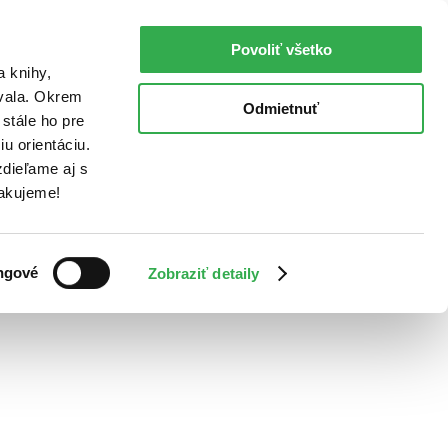
Povoliť všetko
a knihy,
ovala. Okrem
Odmietnuť
stále ho pre
u orientáciu.
dieľame aj s
Ďakujeme!
ngové
Zobraziť detaily