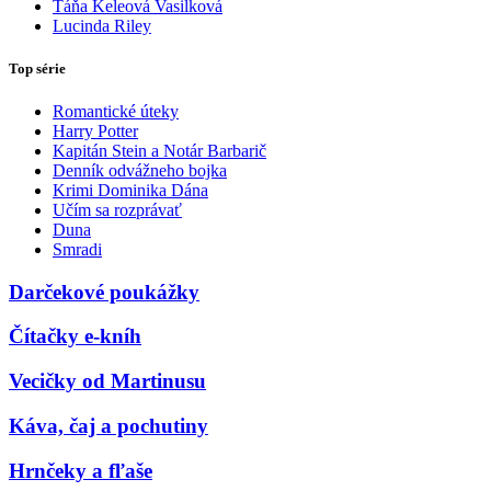
Táňa Keleová Vasilková
Lucinda Riley
Top série
Romantické úteky
Harry Potter
Kapitán Stein a Notár Barbarič
Denník odvážneho bojka
Krimi Dominika Dána
Učím sa rozprávať
Duna
Smradi
Darčekové poukážky
Čítačky e-kníh
Vecičky od Martinusu
Káva, čaj a pochutiny
Hrnčeky a fľaše