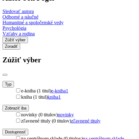
Sledovať autora
Odborné a náučné
Humanitné a spoločenské vedy
Psychológia
Vzťahy a rodina
Zúžiť výber
Zoradiť
Zúžiť výber
Typ
e-kniha (1 titul)
e-kniha
1
kniha (1 titul)
kniha
1
Zobraziť iba
novinky (0 titulov)
novinky
zľavnené tituly (0 titulov)
zľavnené tituly
Dostupnosť
na centrálnom sklade (0 titulov)
na centrálnom sklade