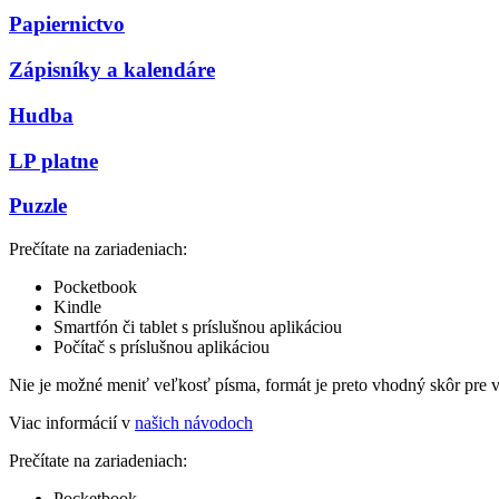
Papiernictvo
Zápisníky a kalendáre
Hudba
LP platne
Puzzle
Prečítate na zariadeniach:
Pocketbook
Kindle
Smartfón či tablet s príslušnou aplikáciou
Počítač s príslušnou aplikáciou
Nie je možné meniť veľkosť písma, formát je preto vhodný skôr pre 
Viac informácií v
našich návodoch
Prečítate na zariadeniach:
Pocketbook