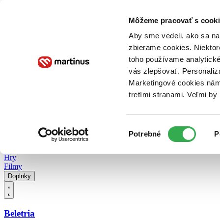
Doručenie
Kníhkupectvá
Knihovrátok
Poukážky
Knižný blog
Kontakt
Môžeme pracovať s cooki
Aby sme vedeli, ako sa na 
zbierame cookies. Niektor
E-knihy
Audioknihy
Hry
Filmy
Knihy
Doplnky
toho používame analytické
vás zlepšovať. Personaliz
Vyhľadávanie
Marketingové cookies nám 
tretími stranami. Veľmi b
Prihlásiť
Vyhľadávanie
Výber
Knihy
Potrebné
P
súhlasu
E-knihy
Audioknihy
Hry
Filmy
Doplnky
Beletria