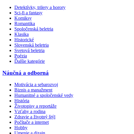
Detektívky, trilery a horory
Sci-fi a fantasy
Komiksy
Romantika
Spoločenská beletria
Klasika
Historické
Slovenská beletria
Svetová beletria
Poézia
Ďalšie kategórie
Náučná a odborná
Motivácia a sebarozvoj
Biznis a manažment
Humanitné a spoločenské vedy
História
Životopisy a reportáže
Vzťahy a rodina
Zdravie a životný štýl
Počítače a internet
Hobby
Umenie a dizajn