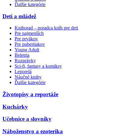
Ďalšie kategórie
Deti a mládež
Knihorad – poradca kníh pre deti
Pre najmenších
Pre prvákov
Pre pubertiakov
Young Adult
Beletria
Rozprávky
Sci-fi, fantasy a komiksy
Leporelá
Náučné knihy
Ďalšie kategórie
Životopisy a reportáže
Kuchárky
Učebnice a slovníky
Náboženstvo a ezoterika