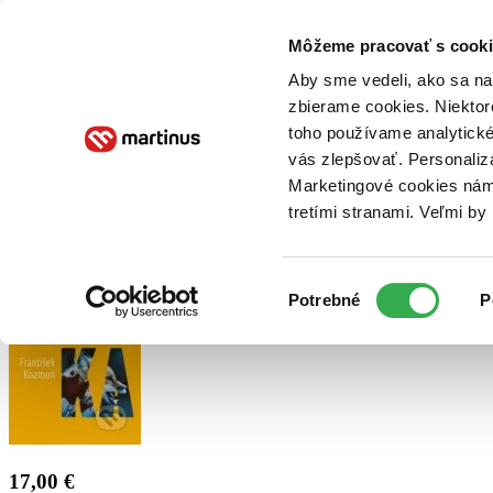
Doručenie
Kníhkupectvá
Knihovrátok
Poukážky
Knižný blog
Kontakt
Môžeme pracovať s cooki
Aby sme vedeli, ako sa na 
zbierame cookies. Niektor
E-knihy
Audioknihy
Hry
Filmy
Knihy
Doplnky
toho používame analytické
vás zlepšovať. Personaliz
Vyhľadávanie
Marketingové cookies nám 
tretími stranami. Veľmi b
Prihlásiť
Výber
Potrebné
P
súhlasu
17,00 €