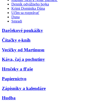
Denník odvážneho bojka
Krimi Dominika Dána
Učím sa rozprávať
Duna
Smradi
Darčekové poukážky
Čítačky e-kníh
Vecičky od Martinusu
Káva, čaj a pochutiny
Hrnčeky a fľaše
Papiernictvo
Zápisníky a kalendáre
Hudba