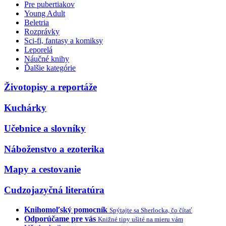
Pre pubertiakov
Young Adult
Beletria
Rozprávky
Sci-fi, fantasy a komiksy
Leporelá
Náučné knihy
Ďalšie kategórie
Životopisy a reportáže
Kuchárky
Učebnice a slovníky
Náboženstvo a ezoterika
Mapy a cestovanie
Cudzojazyčná literatúra
Knihomoľský pomocník
Spýtajte sa Sherlocka, čo čítať
Odporúčame pre vás
Knižné tipy ušité na mieru vám