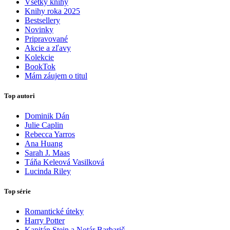
Všetky knihy
Knihy roka 2025
Bestsellery
Novinky
Pripravované
Akcie a zľavy
Kolekcie
BookTok
Mám záujem o titul
Top autori
Dominik Dán
Julie Caplin
Rebecca Yarros
Ana Huang
Sarah J. Maas
Táňa Keleová Vasilková
Lucinda Riley
Top série
Romantické úteky
Harry Potter
Kapitán Stein a Notár Barbarič