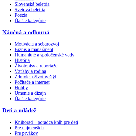
Slovenská beletria
Svetová beletria
Poézia
Ďalšie kategórie
Náučná a odborná
Motivácia a sebarozvoj
Biznis a manažment
Humanitné a spoločenské vedy
História
Životopisy a reportáže
Vzťahy a rodina
Zdravie a životný štýl
Počítače a internet
Hobby
Umenie a dizajn
Ďalšie kategórie
Deti a mládež
Knihorad – poradca kníh pre deti
Pre najmenších
Pre prvákov