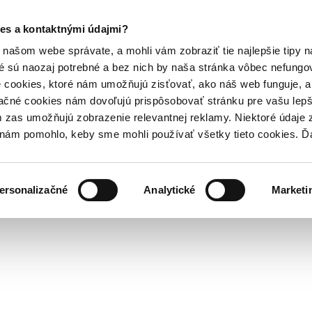
es a kontaktnými údajmi?
našom webe správate, a mohli vám zobraziť tie najlepšie tipy n
é sú naozaj potrebné a bez nich by naša stránka vôbec nefung
 cookies, ktoré nám umožňujú zisťovať, ako náš web funguje, a 
ačné cookies nám dovoľujú prispôsobovať stránku pre vašu lepši
zas umožňujú zobrazenie relevantnej reklamy. Niektoré údaje z
y nám pomohlo, keby sme mohli používať všetky tieto cookies. 
ersonalizačné
Analytické
Marketi