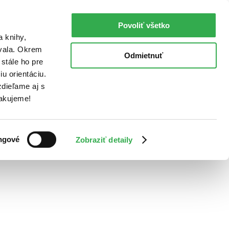
Povoliť všetko
a knihy,
ovala. Okrem
Odmietnuť
stále ho pre
u orientáciu.
dieľame aj s
Ďakujeme!
ngové
Zobraziť detaily