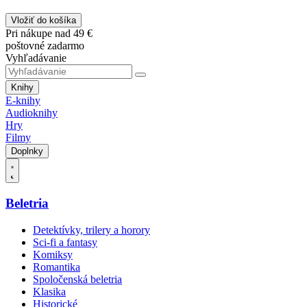
Vložiť do košíka
Pri nákupe nad 49 €
poštovné zadarmo
Vyhľadávanie
Knihy
E-knihy
Audioknihy
Hry
Filmy
Doplnky
Beletria
Detektívky, trilery a horory
Sci-fi a fantasy
Komiksy
Romantika
Spoločenská beletria
Klasika
Historické