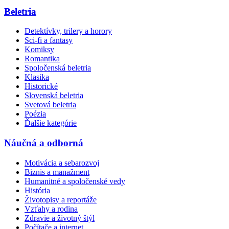
Beletria
Detektívky, trilery a horory
Sci-fi a fantasy
Komiksy
Romantika
Spoločenská beletria
Klasika
Historické
Slovenská beletria
Svetová beletria
Poézia
Ďalšie kategórie
Náučná a odborná
Motivácia a sebarozvoj
Biznis a manažment
Humanitné a spoločenské vedy
História
Životopisy a reportáže
Vzťahy a rodina
Zdravie a životný štýl
Počítače a internet