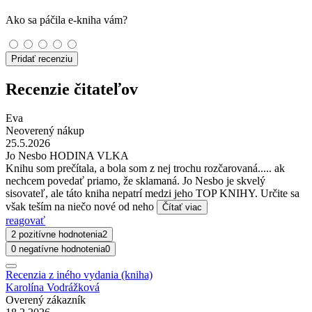
Ako sa páčila e-kniha vám?
Pridať recenziu
Recenzie čitateľov
Eva
Neoverený nákup
25.5.2026
Jo Nesbo HODINA VLKA
Knihu som prečítala, a bola som z nej trochu rozčarovaná..... ak
nechcem povedať priamo, že sklamaná. Jo Nesbo je skvelý
sisovateľ, ale táto kniha nepatrí medzi jeho TOP KNIHY. Určite sa
však teším na niečo nové od neho
Čítať viac
reagovať
2 pozitívne hodnotenia
2
0 negatívne hodnotenia
0
Recenzia z iného vydania (kniha)
Karolína Vodrážková
Overený zákazník