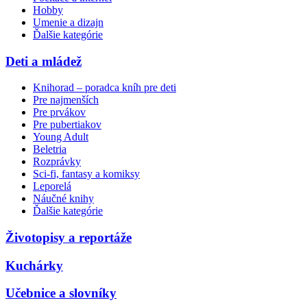
Hobby
Umenie a dizajn
Ďalšie kategórie
Deti a mládež
Knihorad – poradca kníh pre deti
Pre najmenších
Pre prvákov
Pre pubertiakov
Young Adult
Beletria
Rozprávky
Sci-fi, fantasy a komiksy
Leporelá
Náučné knihy
Ďalšie kategórie
Životopisy a reportáže
Kuchárky
Učebnice a slovníky