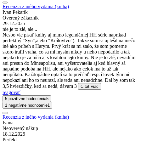
Recenzia z iného vydania (kniha)
Ivan Pekarik
Overený zákazník
29.12.2025
nie je to zlé, ale...
Nesbo vie písať knihy aj mimo legendárnej HH série,napríkad
perfektný "Syn",alebo "Královtvo"). Takže som sa aj tešil na niečo
iné ako príbeh s Harym. Prvý krát sa mi stalo, že som pomerne
skoro trafil vraha, co sa mi mysim nikdy u neho nepodarilo a tak
nejako to je za mňa aj s kvalitou tejto knihy. Nie je to zlé, nevadí mi
ani presun do Mineapolisu, ani vyšetrovatelia aj ked hlavný sá
nápadne podobá na HH, ale nejako ako celok ma to až tak
neupútalo. Každopádne oplatí sa to prečítať resp. človek tým nič
nepokazí ani ho to neurazí, ale teda ani nenadchne. Dal by som tak
3,5 hviezdičky, ked sa nedá, dávam 3
Čítať viac
reagovať
5 pozitívne hodnotenia
5
1 negatívne hodnotenie
1
Recenzia z iného vydania (kniha)
Ivana
Neoverený nákup
18.12.2025
Perfekt