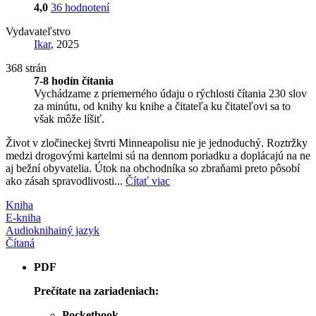
4,0
36 hodnotení
Vydavateľstvo
Ikar
, 2025
368 strán
7-8 hodín čítania
Vychádzame z priemerného údaju o rýchlosti čítania 230 slov
za minútu, od knihy ku knihe a čitateľa ku čitateľovi sa to
však môže líšiť.
Život v zločineckej štvrti Minneapolisu nie je jednoduchý. Roztržky
medzi drogovými kartelmi sú na dennom poriadku a doplácajú na ne
aj bežní obyvatelia. Útok na obchodníka so zbraňami preto pôsobí
ako zásah spravodlivosti...
Čítať viac
Kniha
E-kniha
Audiokniha
iný jazyk
Čítaná
PDF
Prečítate na zariadeniach:
Pocketbook