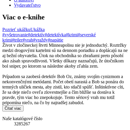
Vydavateľstvo
Viac o e-knihe
Pozrieť ukážku
Ukážka
#vyšetrovanie
#detektív
#detektívka
#krimi
#severské
krimi
#triler
#vrah
#vraždy
#napätie
Život v zločineckej štvrti Minneapolisu nie je jednoduchý. Roztržky
medzi drogovými kartelmi sú na dennom poriadku a doplácajú na ne
aj bežní obyvatelia. Útok na obchodníka so zbraňami preto pôsobí
ako zásah spravodlivosti. Všetky dôkazy naznačujú, že útočníkom
bol sniper, po ktorom sa následne akoby zľahla zem.
Prípadom sa zaoberá detektív Bob Oz, známy svojím cynizmom a
nekonvenčnými metódami. Počet obetí narastá a Bob sa ponára do
temných uličiek mesta, aby zistil, kto stlačil spúšť. Inštinktívne cíti,
že sa deje niečo oveľa zlovestnejšie a čím bližšie sa dostáva k
pravde, tým viac ho znepokojuje. Tento sériový vrah mu totiž
pripomína niečo, na čo by najradšej zabudol.
Čítať viac
Naše katalógové číslo
3285267