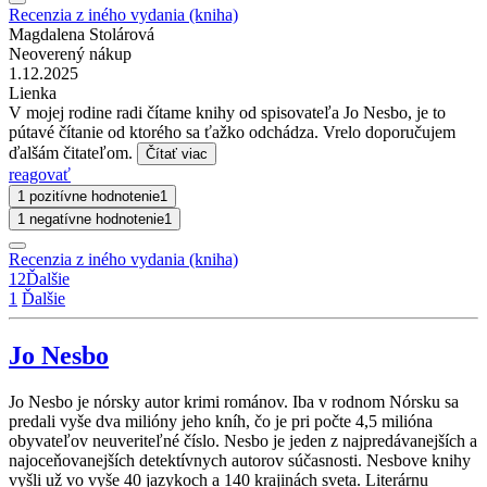
Recenzia z iného vydania (kniha)
Magdalena Stolárová
Neoverený nákup
1.12.2025
Lienka
V mojej rodine radi čítame knihy od spisovateľa Jo Nesbo, je to
pútavé čítanie od ktorého sa ťažko odchádza. Vrelo doporučujem
ďalšám čitateľom.
Čítať viac
reagovať
1 pozitívne hodnotenie
1
1 negatívne hodnotenie
1
Recenzia z iného vydania (kniha)
1
2
Ďalšie
1
Ďalšie
Jo Nesbo
Jo Nesbo je nórsky autor krimi románov. Iba v rodnom Nórsku sa
predali vyše dva milióny jeho kníh, čo je pri počte 4,5 milióna
obyvateľov neuveriteľné číslo. Nesbo je jeden z najpredávanejších a
najoceňovanejších detektívnych autorov súčasnosti. Nesbove knihy
vyšli už vo vyše 40 jazykoch a 140 krajinách sveta. Literárnu