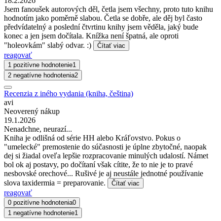
18.2.2026
Jsem fanoušek autorových děl, četla jsem všechny, proto tuto knihu
hodnotím jako poměrně slabou. Četla se dobře, ale děj byl často
předvídatelný a poslední čtvrtinu knihy jsem věděla, jaký bude
konec a jen jsem dočítala. Knížka není špatná, ale oproti
"holeovkám" slabý odvar. :)
Čítať viac
reagovať
1 pozitívne hodnotenie
1
2 negatívne hodnotenia
2
Recenzia z iného vydania (kniha, čeština)
avi
Neoverený nákup
19.1.2026
Nenadchne, neurazí...
Kniha je odlišná od série HH alebo Kráľovstvo. Pokus o
"umelecké" premostenie do súčasnosti je úplne zbytočné, naopak
dej si žiadal oveľa lepšie rozpracovanie minulých udalostí. Námet
bol ok aj postavy, po dočítaní však cítite, že to nie je to pravé
nesbovské orechové... Rušivé je aj neustále jednotné používanie
slova taxidermia = preparovanie.
Čítať viac
reagovať
0 pozitívne hodnotenia
0
1 negatívne hodnotenie
1