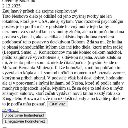
Overený zákazník
2.12.2025
Zaujímavý príbeh ale zrejme skopírovaný
Toto Nesbovo dielo je odlišné od jeho zvyšnej tvorby nie len
lokalitou, ktorá je v USA, ale aj štýlom. Viac rozoberá psychológiu
postáv, je to podľa mňa v podstate hlavný motív tejto knihy -
nezameriava sa už toľko na samotný zločin, ale na to prečo ho daná
postava vykonala, ako sa cítil/a a takisto dopodrobna rozoberá
podobnosť tejto postavy s detektívom Bobom. Zdá sa mi, že kniha
je písaná jednoduchším štýlom ako iné jeho diela, ktoré mám radšej
(Leopard, Smäd...). Konieckoncov ma ale koniec celkom nadchol,
prišlo zaujímavé vyvrcholenie aj s dávkou napätia. Avšak zdalo sa
mi, že tento príbeh som už niekde čítala/počula (myslím že ide o
Mráz od Bernarda Miniera). Takže bohužiaľ, z môjho pohľadu to
vyzerá ako kópia a tak som od určitého momentu už poznala vzorec,
ktorým sa príbeh uberal. V podstate však bol dosť dobrý, hodnotím
ale aj v porovnaní s inými knihami od Nesba, ktoré sú podľa mňa v
mnohých prípadoch lepšie. Myslím si, že sa deje to isté ako u iných
známych autorov, ktorí začali vydávať novú knihu každý rok ako
King alebo Brown a to, že mu už došli nápady a na kvalite príbehov
to je podľa mňa poznať.
Čítať viac
reagovať
3 pozitívne hodnotenia
3
1 negatívne hodnotenie
1