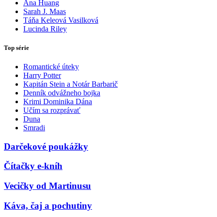
Ana Huang
Sarah J. Maas
Táňa Keleová Vasilková
Lucinda Riley
Top série
Romantické úteky
Harry Potter
Kapitán Stein a Notár Barbarič
Denník odvážneho bojka
Krimi Dominika Dána
Učím sa rozprávať
Duna
Smradi
Darčekové poukážky
Čítačky e-kníh
Vecičky od Martinusu
Káva, čaj a pochutiny