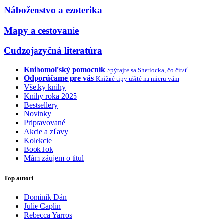
Náboženstvo a ezoterika
Mapy a cestovanie
Cudzojazyčná literatúra
Knihomoľský pomocník
Spýtajte sa Sherlocka, čo čítať
Odporúčame pre vás
Knižné tipy ušité na mieru vám
Všetky knihy
Knihy roka 2025
Bestsellery
Novinky
Pripravované
Akcie a zľavy
Kolekcie
BookTok
Mám záujem o titul
Top autori
Dominik Dán
Julie Caplin
Rebecca Yarros