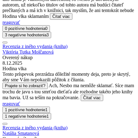
autorom, už niekoľko titulov od tohto autora má budúci čitateľ
prečítaných a má ich v knižnici, tak myslím, že ani tentokrát nebude
Hodina vlka sklamaním
Čítať viac
reagovať
0 pozitívne hodnotenia
0
3 negatívne hodnotenia
3
Recenzia z iného vydania (kniha)
Viktória Tutka Molčanová
Overený nákup
8.12.2025
Hodina vlka
Tento príspevok prezrádza dôležité momenty deja, preto je skrytý,
aby sme Vám nepokazili pôžitok z čítania.
Ach, Nesbo ma nemôže sklamať. Síce mam
Prajete si ho zobraziť?
trochu de javu s tou smrťou dieťaťa ale rozhodne takéto jeho knihy
ma bavia. Už sa teším na pokračovanie.
Čítať viac
reagovať
1 pozitívne hodnotenie
1
1 negatívne hodnotenie
1
Recenzia z iného vydania (kniha)
Natália Smatanová