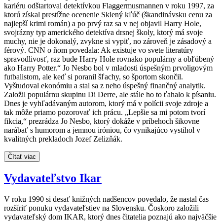
kariéru odštartoval detektívkou Flaggermusmannen v roku 1997, za
ktorú získal prestížne ocenenie Sklený kľúč (škandinávsku cenu za
najlepší krimi román) a po prvý raz sa v nej objavil Harry Hole,
svojrázny typ amerického detektíva drsnej školy, ktorý má svoje
muchy, nie je dokonalý, zvykne si vypiť, no zároveň je zásadový a
férový. CNN o ňom povedala: Ak existuje vo svete literatúry
spravodlivosť, raz bude Harry Hole rovnako populárny a obľúbený
ako Harry Potter.“ Jo Nesbo bol v mladosti úspešným prvoligovým
futbalistom, ale keď si poranil šľachy, so športom skončil.
Vyštudoval ekonómiu a stal sa z neho úspešný finančný analytik.
Založil populárnu skupinu Di Derre, ale stále ho to ťahalo k písaniu.
Dnes je vyhľadávaným autorom, ktorý má v polícii svoje zdroje a
tak môže priamo pozorovať ich prácu. „Lepšie sa mi potom tvorí
fikcia,“ prezrádza Jo Nesbo, ktorý dokáže v príbehoch šikovne
narábať s humorom a jemnou iróniou, čo vynikajúco vystihol v
kvalitných prekladoch Jozef Zelizňák.
Čítať viac
Vydavateľstvo Ikar
V roku 1990 si desať knižných nadšencov povedalo, že nastal čas
rozšíriť ponuku vydavateľstiev na Slovensku. Čoskoro založili
vydavateľský dom IKAR, ktorý dnes čitatelia poznajú ako najväčšie