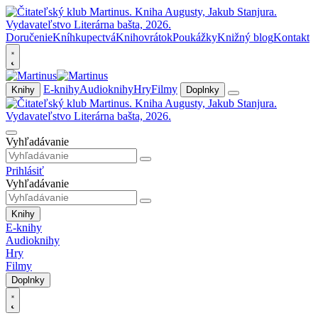
Doručenie
Kníhkupectvá
Knihovrátok
Poukážky
Knižný blog
Kontakt
E-knihy
Audioknihy
Hry
Filmy
Knihy
Doplnky
Vyhľadávanie
Prihlásiť
Vyhľadávanie
Knihy
E-knihy
Audioknihy
Hry
Filmy
Doplnky