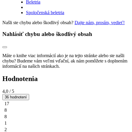
Beletria
Spoločenská beletria
Našli ste chybu alebo škodlivý obsah?
Dajte nám, prosím, vedieť!
Nahlásiť chybu alebo škodlivý obsah
Máte o knihe viac informácií ako je na tejto stránke alebo ste našli
chybu? Budeme vám veľmi vďační, ak nám pomôžete s doplnením
informácií na našich stránkach.
Hodnotenia
4,0
/ 5
36 hodnotení
17
8
8
1
2