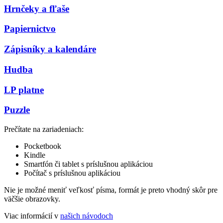
Hrnčeky a fľaše
Papiernictvo
Zápisníky a kalendáre
Hudba
LP platne
Puzzle
Prečítate na zariadeniach:
Pocketbook
Kindle
Smartfón či tablet s príslušnou aplikáciou
Počítač s príslušnou aplikáciou
Nie je možné meniť veľkosť písma, formát je preto vhodný skôr pre
väčšie obrazovky.
Viac informácií v
našich návodoch