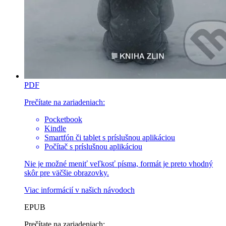
PDF
Prečítate na zariadeniach:
Pocketbook
Kindle
Smartfón či tablet s príslušnou aplikáciou
Počítač s príslušnou aplikáciou
Nie je možné meniť veľkosť písma, formát je preto vhodný
skôr pre väčšie obrazovky.
Viac informácií v
našich návodoch
EPUB
Prečítate na zariadeniach: