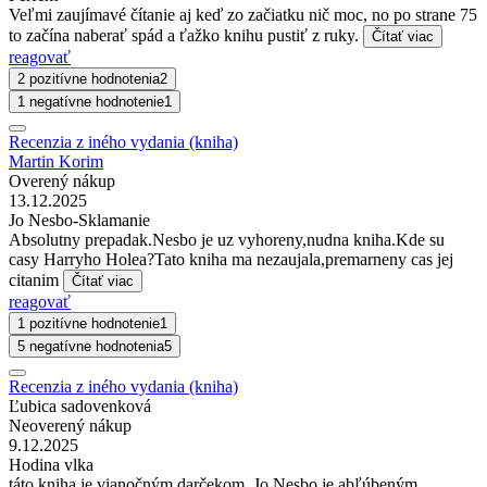
Veľmi zaujímavé čítanie aj keď zo začiatku nič moc, no po strane 75
to začína naberať spád a ťažko knihu pustiť z ruky.
Čítať viac
reagovať
2 pozitívne hodnotenia
2
1 negatívne hodnotenie
1
Recenzia z iného vydania (kniha)
Martin Korim
Overený nákup
13.12.2025
Jo Nesbo-Sklamanie
Absolutny prepadak.Nesbo je uz vyhoreny,nudna kniha.Kde su
casy Harryho Holea?Tato kniha ma nezaujala,premarneny cas jej
citanim
Čítať viac
reagovať
1 pozitívne hodnotenie
1
5 negatívne hodnotenia
5
Recenzia z iného vydania (kniha)
Ľubica sadovenková
Neoverený nákup
9.12.2025
Hodina vlka
táto kniha je vianočným darčekom, Jo Nesbo je abľúbeným