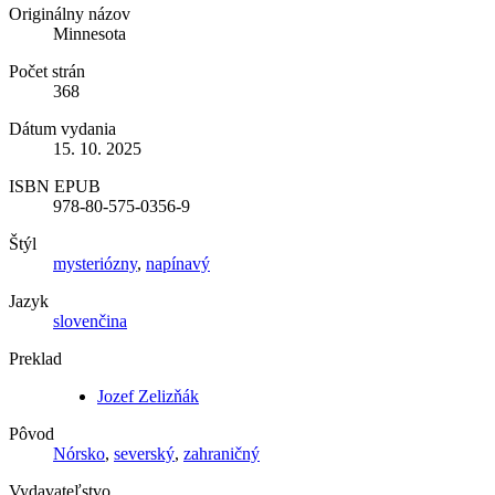
Originálny názov
Minnesota
Počet strán
368
Dátum vydania
15. 10. 2025
ISBN EPUB
978-80-575-0356-9
Štýl
mysteriózny
,
napínavý
Jazyk
slovenčina
Preklad
Jozef Zelizňák
Pôvod
Nórsko
,
severský
,
zahraničný
Vydavateľstvo