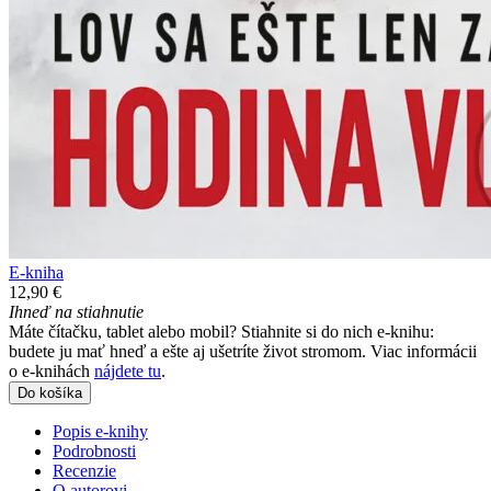
E-kniha
12,90 €
Ihneď na stiahnutie
Máte čítačku, tablet alebo mobil? Stiahnite si do nich e-knihu:
budete ju mať hneď a ešte aj ušetríte život stromom. Viac informácii
o e-knihách
nájdete tu
.
Do košíka
Popis e-knihy
Podrobnosti
Recenzie
O autorovi