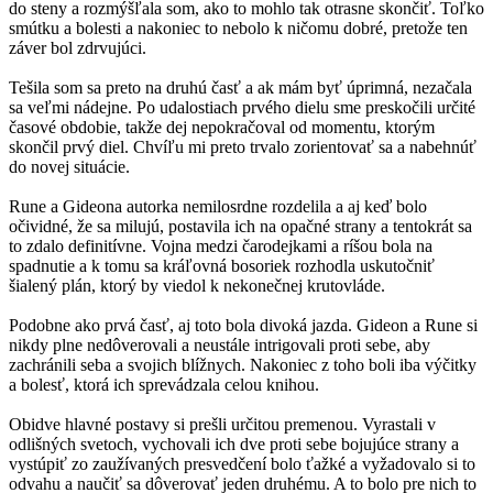
do steny a rozmýšľala som, ako to mohlo tak otrasne skončiť. Toľko
smútku a bolesti a nakoniec to nebolo k ničomu dobré, pretože ten
záver bol zdrvujúci.
Tešila som sa preto na druhú časť a ak mám byť úprimná, nezačala
sa veľmi nádejne. Po udalostiach prvého dielu sme preskočili určité
časové obdobie, takže dej nepokračoval od momentu, ktorým
skončil prvý diel. Chvíľu mi preto trvalo zorientovať sa a nabehnúť
do novej situácie.
Rune a Gideona autorka nemilosrdne rozdelila a aj keď bolo
očividné, že sa milujú, postavila ich na opačné strany a tentokrát sa
to zdalo definitívne. Vojna medzi čarodejkami a ríšou bola na
spadnutie a k tomu sa kráľovná bosoriek rozhodla uskutočniť
šialený plán, ktorý by viedol k nekonečnej krutovláde.
Podobne ako prvá časť, aj toto bola divoká jazda. Gideon a Rune si
nikdy plne nedôverovali a neustále intrigovali proti sebe, aby
zachránili seba a svojich blížnych. Nakoniec z toho boli iba výčitky
a bolesť, ktorá ich sprevádzala celou knihou.
Obidve hlavné postavy si prešli určitou premenou. Vyrastali v
odlišných svetoch, vychovali ich dve proti sebe bojujúce strany a
vystúpiť zo zaužívaných presvedčení bolo ťažké a vyžadovalo si to
odvahu a naučiť sa dôverovať jeden druhému. A to bolo pre nich to