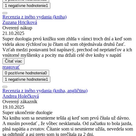
1 negatívne hodnotenie
1
Recenzia z iného vydania (kniha)
Zuzana Hricíková
Overený nákup
21.10.2025
Super duologia prvú knižku som zhltla v rámci troch dní a keď som
videla akou rýchlosťou ju čítam už som objednávala druhú časť.
Vzťah medzi postavami bol napínavý, prechod od nepriateľov a ich
vnútorné myšlienky a pocity ma držali celé dve knihy v napätí
Čítať viac
reagovať
0 pozitívne hodnotenia
0
1 negatívne hodnotenie
1
Recenzia z iného vydania (kniha, angličtina)
Andrea Holečková
Overený zákazník
19.10.2025
Super ukončenie duologie
Na knihu som sa nesmierne tešila aj keď som prvú čítala už dávno.
A musím povedať , že vôbec nesklamala. Od začiatku to bola jazda,
plná napätia a zvratov. Čítanie som si nesmierne užila, nevedela som
sa odtrhnúť a asi preto som ju prečítala za 2 dni.