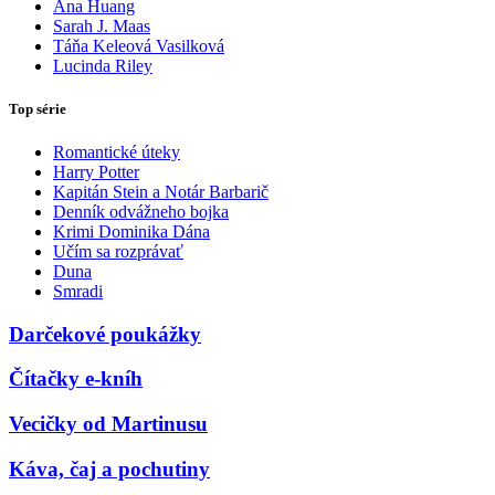
Ana Huang
Sarah J. Maas
Táňa Keleová Vasilková
Lucinda Riley
Top série
Romantické úteky
Harry Potter
Kapitán Stein a Notár Barbarič
Denník odvážneho bojka
Krimi Dominika Dána
Učím sa rozprávať
Duna
Smradi
Darčekové poukážky
Čítačky e-kníh
Vecičky od Martinusu
Káva, čaj a pochutiny