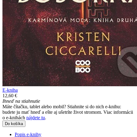
E-kniha
12,60 €
Ihneď na stiahnutie
Máte čítačku, tablet alebo mobil? Stiahnite si do nich e-knihu:
budete ju mať hneď a ešte aj ušetríte život stromom. Viac informácii
o e-knihách
nájdete tu
.
Do košíka
Popis e-knihy