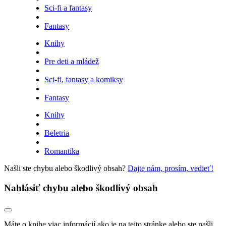
Sci-fi a fantasy
Fantasy
Knihy
Pre deti a mládež
Sci-fi, fantasy a komiksy
Fantasy
Knihy
Beletria
Romantika
Našli ste chybu alebo škodlivý obsah?
Dajte nám, prosím, vedieť!
Nahlásiť chybu alebo škodlivý obsah
Máte o knihe viac informácií ako je na tejto stránke alebo ste našli