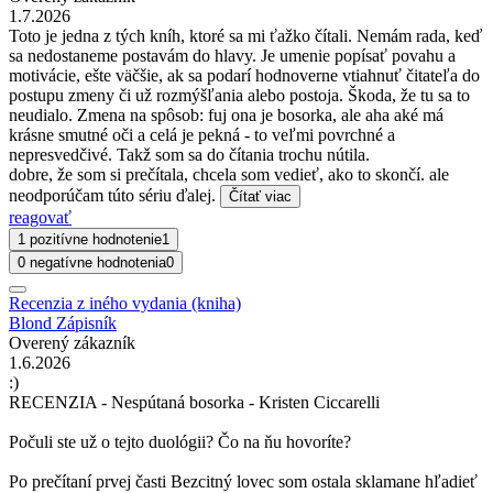
1.7.2026
Toto je jedna z tých kníh, ktoré sa mi ťažko čítali. Nemám rada, keď
sa nedostaneme postavám do hlavy. Je umenie popísať povahu a
motivácie, ešte väčšie, ak sa podarí hodnoverne vtiahnuť čitateľa do
postupu zmeny či už rozmýšľania alebo postoja. Škoda, že tu sa to
neudialo. Zmena na spôsob: fuj ona je bosorka, ale aha aké má
krásne smutné oči a celá je pekná - to veľmi povrchné a
nepresvedčivé. Takž som sa do čítania trochu nútila.
dobre, že som si prečítala, chcela som vedieť, ako to skončí. ale
neodporúčam túto sériu ďalej.
Čítať viac
reagovať
1 pozitívne hodnotenie
1
0 negatívne hodnotenia
0
Recenzia z iného vydania (kniha)
Blond Zápisník
Overený zákazník
1.6.2026
:)
RECENZIA - Nespútaná bosorka - Kristen Ciccarelli
Počuli ste už o tejto duológii? Čo na ňu hovoríte?
Po prečítaní prvej časti Bezcitný lovec som ostala sklamane hľadieť