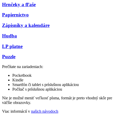
Hrnčeky a fľaše
Papiernictvo
Zápisníky a kalendáre
Hudba
LP platne
Puzzle
Prečítate na zariadeniach:
Pocketbook
Kindle
Smartfón či tablet s príslušnou aplikáciou
Počítač s príslušnou aplikáciou
Nie je možné meniť veľkosť písma, formát je preto vhodný skôr pre
väčšie obrazovky.
Viac informácií v
našich návodoch