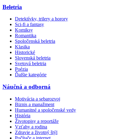
Beletria
Detektívky, trilery a horory
Sci-fi a fantasy
Komiksy
Romantika
Spoločenská beletria
Klasika
Historické
Slovenská beletria
Svetová beletria
Poézia
Ďalšie kategórie
Náučná a odborná
Motivácia a sebarozvoj
Biznis a manažment
Humanitné a spoločenské vedy
História
Životopisy a reportáže
Vzťahy a rodina
Zdravie a životný štýl
Počítače a internet