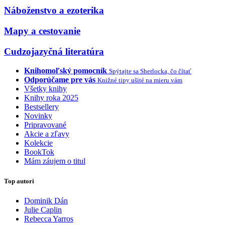
Náboženstvo a ezoterika
Mapy a cestovanie
Cudzojazyčná literatúra
Knihomoľský pomocník
Spýtajte sa Sherlocka, čo čítať
Odporúčame pre vás
Knižné tipy ušité na mieru vám
Všetky knihy
Knihy roka 2025
Bestsellery
Novinky
Pripravované
Akcie a zľavy
Kolekcie
BookTok
Mám záujem o titul
Top autori
Dominik Dán
Julie Caplin
Rebecca Yarros