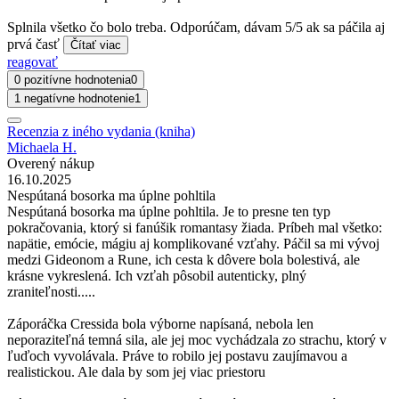
Splnila všetko čo bolo treba. Odporúčam, dávam 5/5 ak sa páčila aj
prvá časť
Čítať viac
reagovať
0 pozitívne hodnotenia
0
1 negatívne hodnotenie
1
Recenzia z iného vydania (kniha)
Michaela H.
Overený nákup
16.10.2025
Nespútaná bosorka ma úplne pohltila
Nespútaná bosorka ma úplne pohltila. Je to presne ten typ
pokračovania, ktorý si fanúšik romantasy žiada. Príbeh mal všetko:
napätie, emócie, mágiu aj komplikované vzťahy. Páčil sa mi vývoj
medzi Gideonom a Rune, ich cesta k dôvere bola bolestivá, ale
krásne vykreslená. Ich vzťah pôsobil autenticky, plný
zraniteľnosti.....
Záporáčka Cressida bola výborne napísaná, nebola len
neporaziteľná temná sila, ale jej moc vychádzala zo strachu, ktorý v
ľuďoch vyvolávala. Práve to robilo jej postavu zaujímavou a
realistickou. Ale dala by som jej viac priestoru