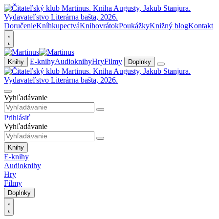
Doručenie
Kníhkupectvá
Knihovrátok
Poukážky
Knižný blog
Kontakt
E-knihy
Audioknihy
Hry
Filmy
Knihy
Doplnky
Vyhľadávanie
Prihlásiť
Vyhľadávanie
Knihy
E-knihy
Audioknihy
Hry
Filmy
Doplnky