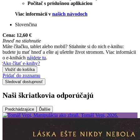
Počítač s príslušnou aplikáciou
Viac informácií v
našich návodoch
Slovenčina
Cena:
12,60 €
Ihneď na stiahnutie
Máte čítačku, tablet alebo mobil? Stiahnite si do nich e-knihu:
budete ju mať hneď a ešte aj ušetríte život stromom. Viac informácii
o e-knihách
nájdete tu
.
Ako čítať e-knihy?
Vložiť do košíka
Pridať do zoznamu
Sledovať dostupnosť
Naši škriatkovia odporúčajú
Predchádzajúce
Ďalšie