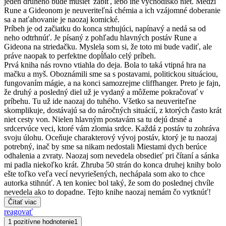
jeden druhého bude musieť zabiť, lebo iné východisko niet. Medzi
Rune a Gideonom je neuveriteľná chémia a ich vzájomné doberanie
sa a naťahovanie je naozaj komické.
Príbeh je od začiatku do konca strhujúci, napínavý a nedá sa od
neho odtrhnúť. Je písaný z pohľadu hlavných postáv Rune a
Gideona na striedačku. Myslela som si, že toto mi bude vadiť, ale
práve naopak to perfektne dopĺňalo celý príbeh.
Prvá kniha nás rovno vtiahla do deja. Bola to taká vtipná hra na
mačku a myš. Oboznámili sme sa s postavami, politickou situáciou,
fungovaním mágie, a na konci samozrejme cliffhanger. Preto je fajn,
že druhý a posledný diel už je vydaný a môžeme pokračovať v
príbehu. Tu už ide naozaj do tuhého. Všetko sa neuveriteľne
skomplikuje, dostávajú sa do náročných situácií, z ktorých často krát
niet cesty von. Nielen hlavným postavám sa tu dejú drsné a
srdcervúce veci, ktoré vám zlomia srdce. Každá z postáv tu zohráva
svoju úlohu. Oceňuje charakterový vývoj postáv, ktorý je tu naozaj
potrebný, inač by sme sa nikam nedostali Miestami dych berúce
odhalenia a zvraty. Naozaj som nevedela obsedieť pri čítaní a sánka
mi padla niekoľko krát. Zhruba 50 strán do konca druhej knihy bolo
ešte toľko veľa vecí nevyriešených, nechápala som ako to chce
autorka stihnúť. A ten koniec bol taký, že som do poslednej chvíle
nevedela ako to dopadne. Tejto knihe naozaj nemám čo vytknúť!
Čítať viac
reagovať
1 pozitívne hodnotenie
1