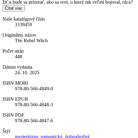
žiť a bude sa prizerať, ako sa svet, o ktorý tak veľmi bojoval, rúca?
Čítať viac
Naše katalógové číslo
3339459
Originálny názov
The Rebel Witch
Počet strán
448
Dátum vydania
24. 10. 2025
ISBN MOBI
978-80-566-4849-0
ISBN EPUB
978-80-566-4848-3
ISBN PDF
978-80-566-4847-6
Štýl
mysteriózny
,
romantický
,
dobrodružný