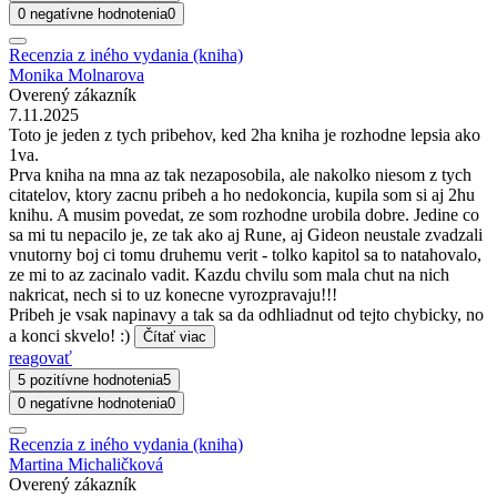
0 negatívne hodnotenia
0
Recenzia z iného vydania (kniha)
Monika Molnarova
Overený zákazník
7.11.2025
Toto je jeden z tych pribehov, ked 2ha kniha je rozhodne lepsia ako
1va.
Prva kniha na mna az tak nezaposobila, ale nakolko niesom z tych
citatelov, ktory zacnu pribeh a ho nedokoncia, kupila som si aj 2hu
knihu. A musim povedat, ze som rozhodne urobila dobre. Jedine co
sa mi tu nepacilo je, ze tak ako aj Rune, aj Gideon neustale zvadzali
vnutorny boj ci tomu druhemu verit - tolko kapitol sa to natahovalo,
ze mi to az zacinalo vadit. Kazdu chvilu som mala chut na nich
nakricat, nech si to uz konecne vyrozpravaju!!!
Pribeh je vsak napinavy a tak sa da odhliadnut od tejto chybicky, no
a konci skvelo! :)
Čítať viac
reagovať
5 pozitívne hodnotenia
5
0 negatívne hodnotenia
0
Recenzia z iného vydania (kniha)
Martina Michaličková
Overený zákazník