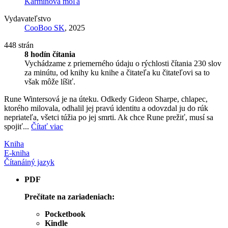
Karmínová moľa
Vydavateľstvo
CooBoo SK
, 2025
448 strán
8 hodín čítania
Vychádzame z priemerného údaju o rýchlosti čítania 230 slov
za minútu, od knihy ku knihe a čitateľa ku čitateľovi sa to
však môže líšiť.
Rune Wintersová je na úteku. Odkedy Gideon Sharpe, chlapec,
ktorého milovala, odhalil jej pravú identitu a odovzdal ju do rúk
nepriateľa, všetci túžia po jej smrti. Ak chce Rune prežiť, musí sa
spojiť...
Čítať viac
Kniha
E-kniha
Čítaná
iný jazyk
PDF
Prečítate na zariadeniach:
Pocketbook
Kindle