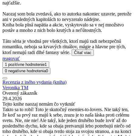
najťažšie.
Naozaj som bola zvedavá, ako to autorka nakoniec uzavrie, pretože
ani v posledných kapitolách to nevyzeralo nádejne.
Kniha bola plná napätia a akcie, vyskytovalo sa v nej množstvo
postáv a mnoho z nich bolo krutých a neľútostných.
Táto séria je vhodná pre všetkých, ktorí majú radi nebezpečnú
romantiku, neboja sa krvavých rituálov, mágie a hlavne pre tých,
ktorí nemajú radi dlhé fantasy série.
Čítať viac
reagovať
1 pozitívne hodnotenie
1
0 negatívne hodnotenia
0
Recenzia z iného vydania (kniha)
Veronika TM
Overený zákazník
29.4.2026
Tejto knihe naozaj nemám čo vytknúť
Takto sa to robí! Toto je skutočný enemies-to-lovers. Nie taký ten,
že keď sa prvý raz majú k sebe, zrazu je to naša láska proti celému
svetu. Nie, nie nie! Ale taký, kde jeden druhého bude loviť až do
posledného dychu, kde sa obaja pretvarujú lebo potrebujú niečo od
toho druhého, kde si obaja tvrdo stoja za svojou stranou, a na konci