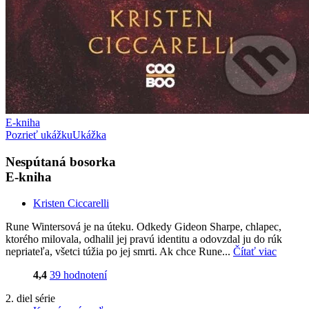
E-kniha
Pozrieť ukážku
Ukážka
Nespútaná bosorka
E-kniha
Kristen Ciccarelli
Rune Wintersová je na úteku. Odkedy Gideon Sharpe, chlapec,
ktorého milovala, odhalil jej pravú identitu a odovzdal ju do rúk
nepriateľa, všetci túžia po jej smrti. Ak chce Rune...
Čítať viac
4,4
39 hodnotení
2. diel série