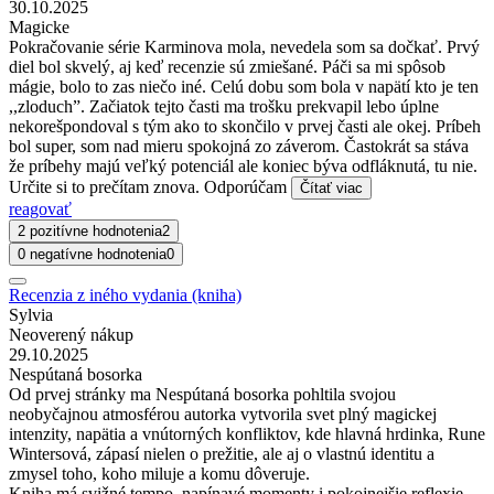
30.10.2025
Magicke
Pokračovanie série Karminova mola, nevedela som sa dočkať. Prvý
diel bol skvelý, aj keď recenzie sú zmiešané. Páči sa mi spôsob
mágie, bolo to zas niečo iné. Celú dobu som bola v napätí kto je ten
,,zloduch”. Začiatok tejto časti ma trošku prekvapil lebo úplne
nekorešpondoval s tým ako to skončilo v prvej časti ale okej. Príbeh
bol super, som nad mieru spokojná zo záverom. Častokrát sa stáva
že príbehy majú veľký potenciál ale koniec býva odfláknutá, tu nie.
Určite si to prečítam znova. Odporúčam
Čítať viac
reagovať
2 pozitívne hodnotenia
2
0 negatívne hodnotenia
0
Recenzia z iného vydania (kniha)
Sylvia
Neoverený nákup
29.10.2025
Nespútaná bosorka
Od prvej stránky ma Nespútaná bosorka pohltila svojou
neobyčajnou atmosférou autorka vytvorila svet plný magickej
intenzity, napätia a vnútorných konfliktov, kde hlavná hrdinka, Rune
Wintersová, zápasí nielen o prežitie, ale aj o vlastnú identitu a
zmysel toho, koho miluje a komu dôveruje.
Kniha má svižné tempo, napínavé momenty i pokojnejšie reflexie