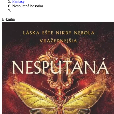
Fantasy
Nespútaná bosorka
E-kniha