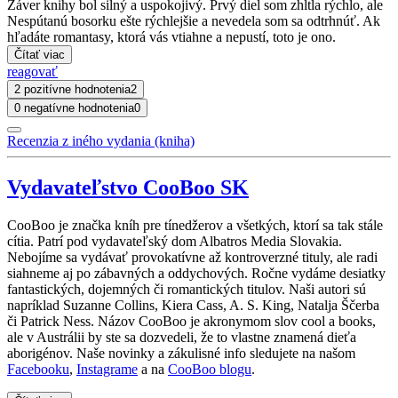
Záver knihy bol silný a uspokojivý. Prvý diel som zhltla rýchlo, ale
Nespútanú bosorku ešte rýchlejšie a nevedela som sa odtrhnúť. Ak
hľadáte romantasy, ktorá vás vtiahne a nepustí, toto je ono.
Čítať viac
reagovať
2 pozitívne hodnotenia
2
0 negatívne hodnotenia
0
Recenzia z iného vydania (kniha)
Vydavateľstvo CooBoo SK
CooBoo je značka kníh pre tínedžerov a všetkých, ktorí sa tak stále
cítia. Patrí pod vydavateľský dom Albatros Media Slovakia.
Nebojíme sa vydávať provokatívne až kontroverzné tituly, ale radi
siahneme aj po zábavných a oddychových. Ročne vydáme desiatky
fantastických, dojemných či romantických titulov. Naši autori sú
napríklad Suzanne Collins, Kiera Cass, A. S. King, Natalja Ščerba
či Patrick Ness. Názov CooBoo je akronymom slov cool a books,
ale v Austrálii by ste sa dozvedeli, že to vlastne znamená dieťa
aborigénov. Naše novinky a zákulisné info sledujete na našom
Facebooku
,
Instagrame
a na
CooBoo blogu
.