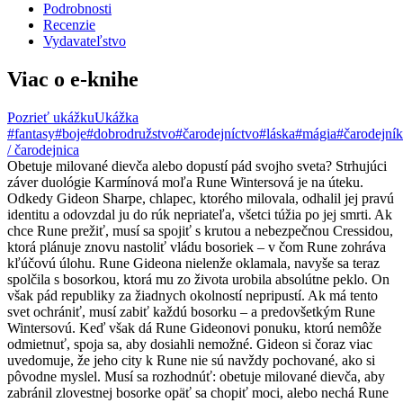
Podrobnosti
Recenzie
Vydavateľstvo
Viac o e-knihe
Pozrieť ukážku
Ukážka
#fantasy
#boje
#dobrodružstvo
#čarodejníctvo
#láska
#mágia
#čarodejník
/ čarodejnica
Obetuje milované dievča alebo dopustí pád svojho sveta? Strhujúci
záver duológie Karmínová moľa Rune Wintersová je na úteku.
Odkedy Gideon Sharpe, chlapec, ktorého milovala, odhalil jej pravú
identitu a odovzdal ju do rúk nepriateľa, všetci túžia po jej smrti. Ak
chce Rune prežiť, musí sa spojiť s krutou a nebezpečnou Cressidou,
ktorá plánuje znovu nastoliť vládu bosoriek – v čom Rune zohráva
kľúčovú úlohu. Rune Gideona nielenže oklamala, navyše sa teraz
spolčila s bosorkou, ktorá mu zo života urobila absolútne peklo. On
však pád republiky za žiadnych okolností nepripustí. Ak má tento
svet ochrániť, musí zabiť každú bosorku – a predovšetkým Rune
Wintersovú. Keď však dá Rune Gideonovi ponuku, ktorú nemôže
odmietnuť, spoja sa, aby dosiahli nemožné. Gideon si čoraz viac
uvedomuje, že jeho city k Rune nie sú navždy pochované, ako si
pôvodne myslel. Musí sa rozhodnúť: obetuje milované dievča, aby
zabránil zlovestnej bosorke opäť sa chopiť moci, alebo nechá Rune