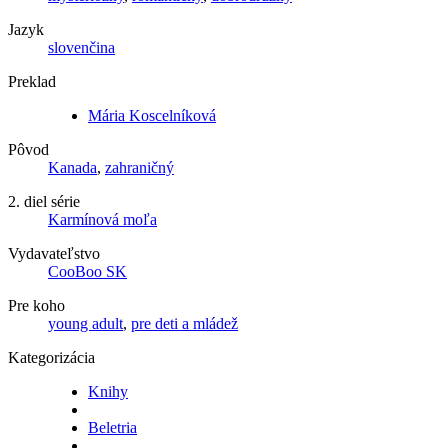
Jazyk
slovenčina
Preklad
Mária Koscelníková
Pôvod
Kanada
,
zahraničný
2. diel série
Karmínová moľa
Vydavateľstvo
CooBoo SK
Pre koho
young adult
,
pre deti a mládež
Kategorizácia
Knihy
Beletria