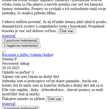
vďaka čomu sa číta pútavo a navyše ponúka viac než len klasickú
fantasy romantiku. Postavy sa vyvíjajú a ich rozhodnutia majú svoje
následky, čo dodáva príbehu hĺbku.
Celkovo môžem povedať, že ak hľadáte fantasy plné silných postáv,
dramatických zvratov a originálneho sveta s bosorkami, Nespútaná
bosorka je viac než dobrou voľbou.
Čítať viac
reagovať
2 pozitívne hodnotenia
2
1 negatívne hodnotenie
1
Recenzia z iného vydania (kniha)
Simona P
Neoverený nákup
29.10.2025
Oplatilo sa počkať :)
Takmer rok som čakala na druhý diel
Jednotku som si prekvapivo veľmi dopre pamatala , bavila ma ,
koniec bol že takže som sa konečne dočkala a druhý diel stál za to
Ešte viac napätia , lásky , dobrodružstva .. hlavné postavy sa nedá
neobľúbiť boli aj slzičky
Ďakujem autorke za zážitok
Čítať viac
reagovať
0 pozitívne hodnotenia
0