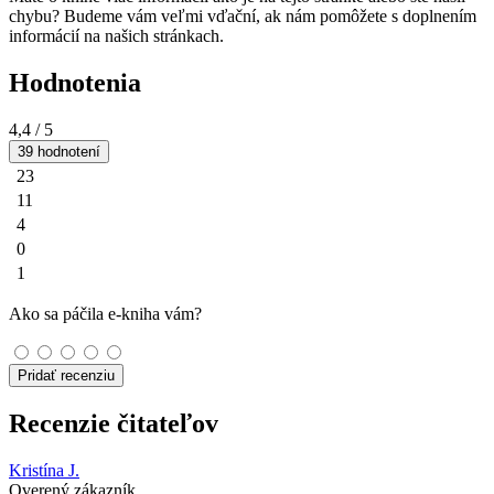
chybu? Budeme vám veľmi vďační, ak nám pomôžete s doplnením
informácií na našich stránkach.
Hodnotenia
4,4
/ 5
39 hodnotení
23
11
4
0
1
Ako sa páčila e-kniha vám?
Pridať recenziu
Recenzie čitateľov
Kristína J.
Overený zákazník