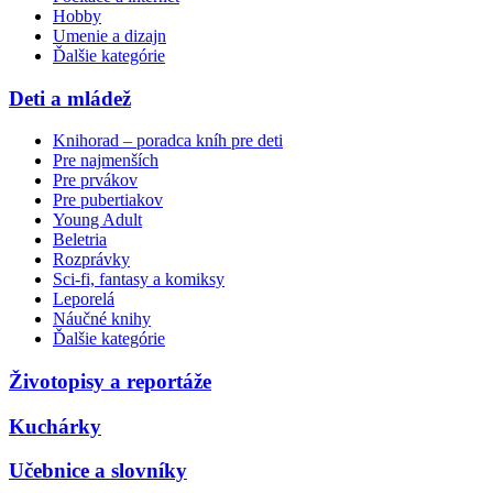
Hobby
Umenie a dizajn
Ďalšie kategórie
Deti a mládež
Knihorad – poradca kníh pre deti
Pre najmenších
Pre prvákov
Pre pubertiakov
Young Adult
Beletria
Rozprávky
Sci-fi, fantasy a komiksy
Leporelá
Náučné knihy
Ďalšie kategórie
Životopisy a reportáže
Kuchárky
Učebnice a slovníky