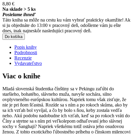
8,80 €
Na sklade > 5 ks
Posielame ihneď
Táto kniha sa môže na cestu ku vám vybrať prakticky okamžite! Ak
si ju objednáte do 13:00 v pracovný deň, odošleme vám ju ešte
dnes, inak najneskôr nasledujúci pracovný deň.
Do košíka
Popis knihy
Podrobnosti
Recenzie
Vydavateľstvo
Viac o knihe
Mladá slovenská študentka čínštiny sa v Pekingu zaľúbi do
staršieho, bohatého, slávneho muža, navyše sochára, silno
ovplyvneného európskou kultúrou. Napriek tomu však zisťuje, že
nie je pri ňom šťastná. Rozíde sa s ním a po rokoch skúma, ako by
sa ich vzťah bol vyvíjal, a čo by bolo s ňou, keby zostala vedľa
neho. Akú podobu nadobudne ich vzťah, keď sa po rokoch vráti do
Číny a stretne sa s ním pri veľkolepom odhaľovaní jeho slávnej
sochy v Šanghaji? Napriek všetkému totiž ostáva jeho osudovou
ženou. Z tohto exotického ľúbostného príbehu o čínskom milencovi