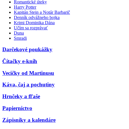
Romantické úteky
Harry Potter
Kapitán Stein a Notár Barbarič
Denník odvážneho bojka
Krimi Dominika Dána
Učím sa rozprávať
Duna
Smradi
Darčekové poukážky
Čítačky e-kníh
Vecičky od Martinusu
Káva, čaj a pochutiny
Hrnčeky a fľaše
Papiernictvo
Zápisníky a kalendáre