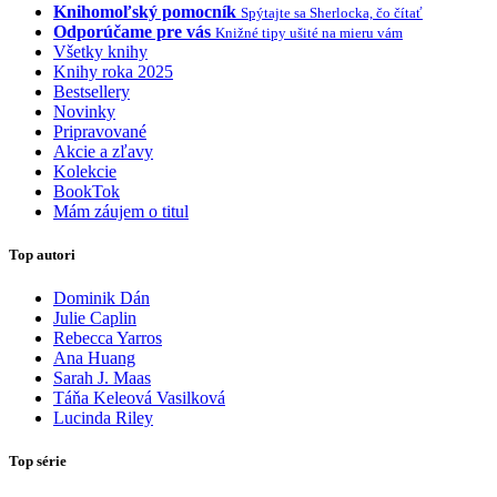
Knihomoľský pomocník
Spýtajte sa Sherlocka, čo čítať
Odporúčame pre vás
Knižné tipy ušité na mieru vám
Všetky knihy
Knihy roka 2025
Bestsellery
Novinky
Pripravované
Akcie a zľavy
Kolekcie
BookTok
Mám záujem o titul
Top autori
Dominik Dán
Julie Caplin
Rebecca Yarros
Ana Huang
Sarah J. Maas
Táňa Keleová Vasilková
Lucinda Riley
Top série