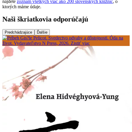
nájdete
zoznam všetkých viac ako 200 slovenských knižníc
, o
ktorých máme údaje.
Naši škriatkovia odporúčajú
Predchádzajúce
Ďalšie