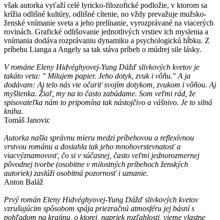
však autorka vyťaží celé lyricko-filozofické podložie, v ktorom sa
krížia odlišné kultúry, odlišné cítenie, no vždy prevažuje mužsko-
ženské vnímanie sveta a jeho prelínanie, vyrozprávané na viacerých
rovinách. Grafické odlišovanie jednotlivých vrstiev ich myslenia a
vnímania dodáva rozprávaniu dynamiku a psychologickú hĺbku. Z
príbehu Lianga a Angely sa tak stáva príbeh o múdrej sile lásky.
V románe Eleny Hidvéghyovej-Yung Dážď slivkových kvetov je
takáto veta: " Milujem papier. Jeho dotyk, zvuk i vôňu." A ja
dodávam: Aj telo nás vie očariť svojím dotykom, zvukom i vôňou. Aj
myšlienka. Žiaľ, my na to často zabúdame. Som veľmi rád, že
spisovateľka nám to pripomína tak nástojčivo a vášnivo. Je to silná
kniha.
Tomáš Janovic
Autorka našla správnu mieru medzi príbehovou a reflexívnou
vrstvou románu a dosiahla tak jeho mnohovrstevnatosť a
viacvýznamovosť, čo si v súčasnej, často veľmi jednorozmernej
pôvodnej tvorbe (osobitne v milostných príbehoch ženských
autoriek) zaslúži osobitnú pozornosť i uznanie.
Anton Baláž
Prvý román Eleny Hidvéghyovej-Yung Dážď slivkových kvetov
vzrušujúcim spôsobom spája priezračnú atmosféru jej básní s
pohľadom na krajinu, o ktorej, napriek rozľahlosti, vieme vlastne