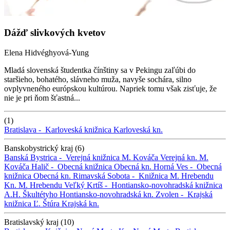
Dážď slivkových kvetov
Elena Hidvéghyová-Yung
Mladá slovenská študentka čínštiny sa v Pekingu zaľúbi do
staršieho, bohatého, slávneho muža, navyše sochára, silno
ovplyvneného európskou kultúrou. Napriek tomu však zisťuje, že
nie je pri ňom šťastná...
(1)
Bratislava -
Karloveská knižnica
Karloveská kn.
Banskobystrický kraj (6)
Banská Bystrica -
Verejná knižnica M. Kováča
Verejná kn. M.
Kováča
Halič -
Obecná knižnica
Obecná kn.
Horná Ves -
Obecná
knižnica
Obecná kn.
Rimavská Sobota -
Knižnica M. Hrebendu
Kn. M. Hrebendu
Veľký Krtíš -
Hontiansko-novohradská knižnica
A.H. Škultétyho
Hontiansko-novohradská kn.
Zvolen -
Krajská
knižnica Ľ. Štúra
Krajská kn.
Bratislavský kraj (10)