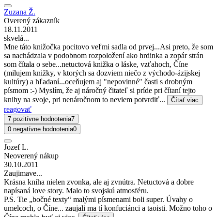
Zuzana Ž.
Overený zákazník
18.11.2011
skvelá...
Mne táto knižočka pocitovo veľmi sadla od prvej...Asi preto, že som
sa nachádzala v podobnom rozpoložení ako hrdinka a zopár strán
som čítala o sebe...netuctová knižka o láske, vzťahoch, Číne
(milujem knižky, v ktorých sa dozviem niečo z východo-ázijskej
kultúry) a hľadaní...oceňujem aj "nepovinné" časti s drobným
písmom :-) Myslím, že aj náročný čitateľ si príde pri čítaní tejto
knihy na svoje, pri nenáročnom to neviem potvrdiť...
Čítať viac
reagovať
7 pozitívne hodnotenia
7
0 negatívne hodnotenia
0
Jozef L.
Neoverený nákup
30.10.2011
Zaujimave...
Krásna kniha nielen zvonka, ale aj zvnútra. Netuctová a dobre
napísaná love story. Malo to svojskú atmosféru.
P.S. Tie „bočné texty“ malými písmenami boli super. Úvahy o
umelcoch, o Číne... zaujali ma tí konfuciánci a taoisti. Možno toho o