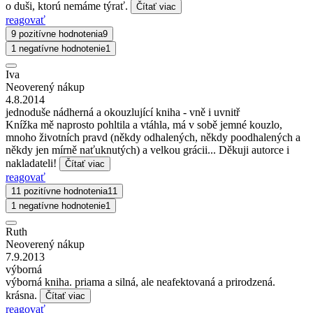
o duši, ktorú nemáme týrať.
Čítať viac
reagovať
9 pozitívne hodnotenia
9
1 negatívne hodnotenie
1
Iva
Neoverený nákup
4.8.2014
jednoduše nádherná a okouzlující kniha - vně i uvnitř
Knížka mě naprosto pohltila a vtáhla, má v sobě jemné kouzlo,
mnoho životních pravd (někdy odhalených, někdy poodhalených a
někdy jen mírně naťuknutých) a velkou grácii... Děkuji autorce i
nakladateli!
Čítať viac
reagovať
11 pozitívne hodnotenia
11
1 negatívne hodnotenie
1
Ruth
Neoverený nákup
7.9.2013
výborná
výborná kniha. priama a silná, ale neafektovaná a prirodzená.
krásna.
Čítať viac
reagovať