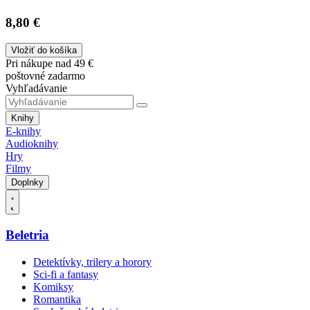
8,80 €
Vložiť do košíka
Pri nákupe nad 49 €
poštovné zadarmo
Vyhľadávanie
Knihy
E-knihy
Audioknihy
Hry
Filmy
Doplnky
Beletria
Detektívky, trilery a horory
Sci-fi a fantasy
Komiksy
Romantika