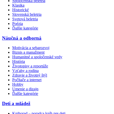
Spoločenská beletria
Klasika
Historické
Slovenská beletria
Svetová beletria
Poézia
Ďalšie kategórie
Náučná a odborná
Motivácia a sebarozvoj
Biznis a manažment
Humanitné a spoločenské vedy
História
Životopisy a reportáže
Vzťahy a rodina
Zdravie a životný štýl
Počítače a internet
Hobby
Umenie a dizajn
Ďalšie kategórie
Deti a mládež
Knihorad – poradca kníh pre deti