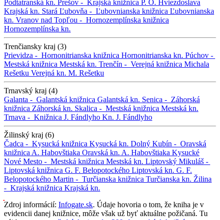
Podtatranská kn.
Prešov -
Krajská knižnica P. O. Hviezdoslava
Krajská kn.
Stará Ľubovňa -
Ľubovnianska knižnica
Ľubovnianska
kn.
Vranov nad Topľou -
Hornozemplínska knižnica
Hornozemplínska kn.
Trenčiansky kraj (3)
Prievidza -
Hornonitrianska knižnica
Hornonitrianska kn.
Púchov -
Mestská knižnica
Mestská kn.
Trenčín -
Verejná knižnica Michala
Rešetku
Verejná kn. M. Rešetku
Trnavský kraj (4)
Galanta -
Galantská knižnica
Galantská kn.
Senica -
Záhorská
knižnica
Záhorská kn.
Skalica -
Mestská knižnica
Mestská kn.
Trnava -
Knižnica J. Fándlyho
Kn. J. Fándlyho
Žilinský kraj (6)
Čadca -
Kysucká knižnica
Kysucká kn.
Dolný Kubín -
Oravská
knižnica A. Habovštiaka
Oravská kn. A. Habovštiaka
Kysucké
Nové Mesto -
Mestská knižnica
Mestská kn.
Liptovský Mikuláš -
Liptovská knižnica G. F. Belopotockého
Liptovská kn. G. F.
Belopotockého
Martin -
Turčianska knižnica
Turčianska kn.
Žilina
-
Krajská knižnica
Krajská kn.
Zdroj informácií:
Infogate.sk
. Údaje hovoria o tom, že kniha je v
evidencii danej knižnice, môže však už byť aktuálne požičaná. Tu