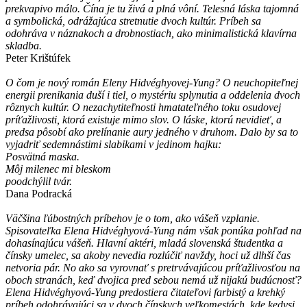
prekvapivo málo. Čína je tu živá a plná vôní. Telesná láska tajomná
a symbolická, odrážajúca stretnutie dvoch kultúr. Príbeh sa
odohráva v náznakoch a drobnostiach, ako minimalistická klavírna
skladba.
Peter Krištúfek
O čom je nový román Eleny Hidvéghyovej-Yung? O neuchopiteľnej
energii prenikania duší i tiel, o mystériu splynutia a oddelenia dvoch
rôznych kultúr. O nezachytiteľnosti hmatateľného toku osudovej
príťažlivosti, ktorá existuje mimo slov. O láske, ktorú nevidieť, a
predsa pôsobí ako prelínanie aury jedného v druhom. Dalo by sa to
vyjadriť sedemnástimi slabikami v jedinom hajku:
Posvätná maska.
Môj milenec mi bleskom
poodchýlil tvár.
Dana Podracká
Väčšina ľúbostných príbehov je o tom, ako vášeň vzplanie.
Spisovateľka Elena Hidvéghyová-Yung nám však ponúka pohľad na
dohasínajúcu vášeň. Hlavní aktéri, mladá slovenská študentka a
čínsky umelec, sa akoby nevedia rozlúčiť navždy, hoci už dlhší čas
netvoria pár. No ako sa vyrovnať s pretrvávajúcou príťažlivosťou na
oboch stranách, keď dvojica pred sebou nemá už nijakú budúcnosť?
Elena Hidvéghyová-Yung predostiera čitateľovi farbistý a krehký
príbeh odohrávajúci sa v dvoch čínskych veľkomestách, kde kedysi