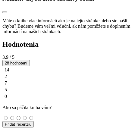
Máte o knihe viac informácií ako je na tejto stránke alebo ste našli
chybu? Budeme vám veľmi vďační, ak nám pomôžete s doplnením
informácií na našich stránkach.
Hodnotenia
3,9
/ 5
28 hodnotení
14
2
7
5
0
Ako sa páčila kniha vám?
Pridať recenziu