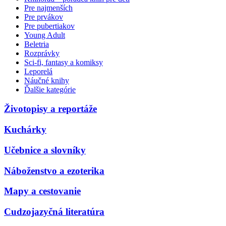
Pre najmenších
Pre prvákov
Pre pubertiakov
Young Adult
Beletria
Rozprávky
Sci-fi, fantasy a komiksy
Leporelá
Náučné knihy
Ďalšie kategórie
Životopisy a reportáže
Kuchárky
Učebnice a slovníky
Náboženstvo a ezoterika
Mapy a cestovanie
Cudzojazyčná literatúra