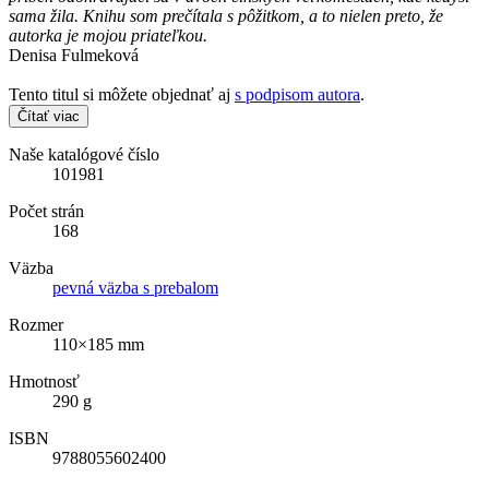
sama žila. Knihu som prečítala s pôžitkom, a to nielen preto, že
autorka je mojou priateľkou.
Denisa Fulmeková
Tento titul si môžete objednať aj
s podpisom autora
.
Čítať viac
Naše katalógové číslo
101981
Počet strán
168
Väzba
pevná väzba s prebalom
Rozmer
110×185 mm
Hmotnosť
290 g
ISBN
9788055602400