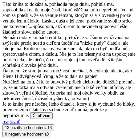
Táto kniha to dokázala, pohladila moju dušu, pohltila ma,
zapôsobila aj na tie moje časti, ktoré väčšina kníh neprebudí. Veľmi
som sa potešila, že sa venuje témam, ktorým sa v slovenskej proze
venuje len málokto. Láska, duša a jej cena, počúvanie svojho srdca,
nie konvencií...Spôsobom, akým som to nevidela spracovať ešte
žiadneho slovenského autora.
Nemám rada v knihách erotiku, pretože je väčšinou využívaná na
zvýšenie predajnosti s cieľom útočiť na "nízke pudy" čiateľa, ale
táto je iná. Erotiku spracováva presne tak, ako má byť podľa mňa
spracovaná-s citom, s dušou. Nie je to len telesný akt na uspokojenie
potrieb tela, ale niečo, čo uspokojuje aj inú, oveľa dôležitejšiu
schránku človeka-jeho dušu.
Ďakujem, že som ju mala možnosť prečítať, že existuje niekto, ako
Elena Hidvéghyová-Yung, a že to dala na papier.
Nezáleží na tom, či je to pravdivý príbeh alebo nie, dôležité pre mňa
je, že autorka mala odvahu zverejniť niečo také veľmi intímne, ale
zároveň veľmi dôležité. Autorka má môj obdiv veľký obdiv za
nekonvenčnosť, úžasné myšlienky, odvahu:)
Je to kniha pre náročnejšieho čitateľa, ktorý si ju vychutná do hlbky,
priemernému čitateľovi sa bude zdať nudná, pretože jej
neporozumie.
Čítať viac
reagovať
13 pozitívne hodnotenia
13
0 negatívne hodnotenia
0