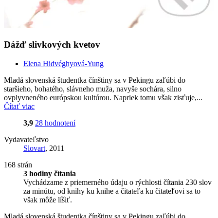
Dážď slivkových kvetov
Elena Hidvéghyová-Yung
Mladá slovenská študentka čínštiny sa v Pekingu zaľúbi do
staršieho, bohatého, slávneho muža, navyše sochára, silno
ovplyvneného európskou kultúrou. Napriek tomu však zisťuje,...
Čítať viac
3,9
28 hodnotení
Vydavateľstvo
Slovart
, 2011
168 strán
3 hodiny čítania
Vychádzame z priemerného údaju o rýchlosti čítania 230 slov
za minútu, od knihy ku knihe a čitateľa ku čitateľovi sa to
však môže líšiť.
Mladá slovenská študentka čínštiny sa v Pekingu zaľúbi do