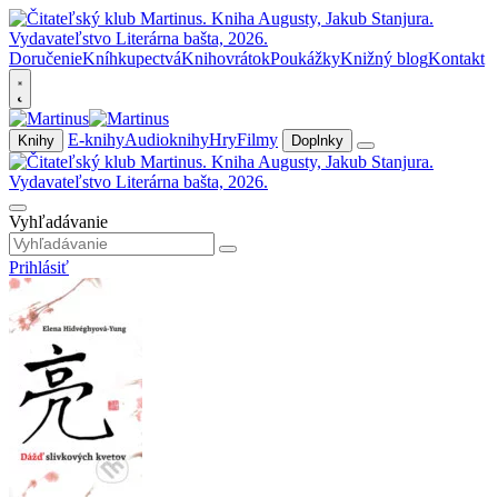
Doručenie
Kníhkupectvá
Knihovrátok
Poukážky
Knižný blog
Kontakt
E-knihy
Audioknihy
Hry
Filmy
Knihy
Doplnky
Vyhľadávanie
Prihlásiť