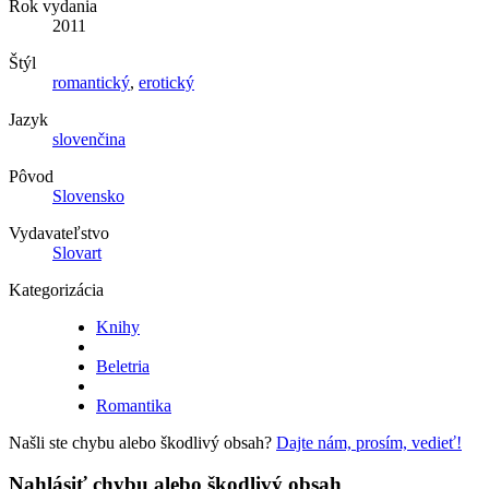
Rok vydania
2011
Štýl
romantický
,
erotický
Jazyk
slovenčina
Pôvod
Slovensko
Vydavateľstvo
Slovart
Kategorizácia
Knihy
Beletria
Romantika
Našli ste chybu alebo škodlivý obsah?
Dajte nám, prosím, vedieť!
Nahlásiť chybu alebo škodlivý obsah