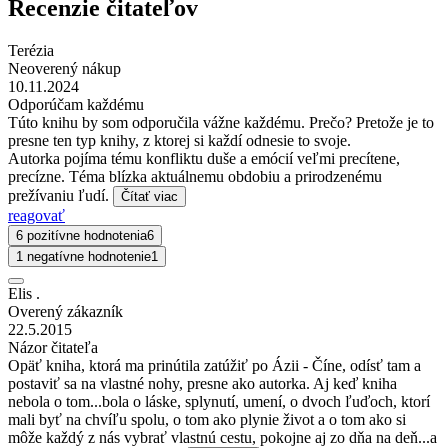
Recenzie čitateľov
Terézia
Neoverený nákup
10.11.2024
Odporúčam každému
Túto knihu by som odporučila vážne každému. Prečo? Pretože je to
presne ten typ knihy, z ktorej si každí odnesie to svoje.
Autorka pojíma tému konfliktu duše a emócií veľmi precítene,
precízne. Téma blízka aktuálnemu obdobiu a prirodzenému
prežívaniu ľudí.
Čítať viac
reagovať
6 pozitívne hodnotenia
6
1 negatívne hodnotenie
1
Elis .
Overený zákazník
22.5.2015
Názor čitateľa
Opäť kniha, ktorá ma prinútila zatúžiť po Ázii - Číne, odísť tam a
postaviť sa na vlastné nohy, presne ako autorka. Aj keď kniha
nebola o tom...bola o láske, splynutí, umení, o dvoch ľuďoch, ktorí
mali byť na chvíľu spolu, o tom ako plynie život a o tom ako si
môže každý z nás vybrať vlastnú cestu, pokojne aj zo dňa na deň...a