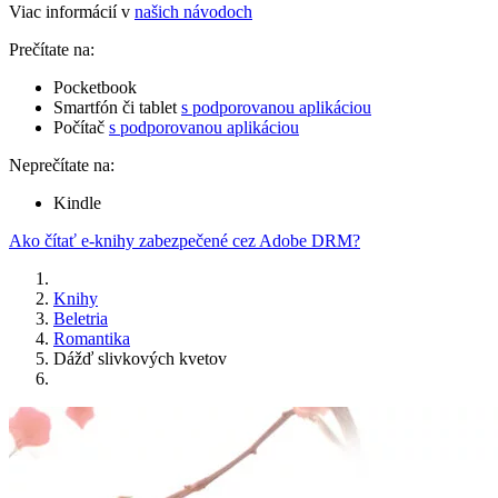
Viac informácií v
našich návodoch
Prečítate na:
Pocketbook
Smartfón či tablet
s podporovanou aplikáciou
Počítač
s podporovanou aplikáciou
Neprečítate na:
Kindle
Ako čítať e-knihy zabezpečené cez Adobe DRM?
Knihy
Beletria
Romantika
Dážď slivkových kvetov