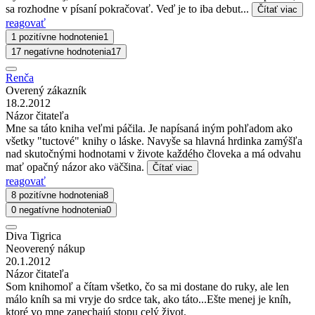
sa rozhodne v písaní pokračovať. Veď je to iba debut...
Čítať viac
reagovať
1 pozitívne hodnotenie
1
17 negatívne hodnotenia
17
Renča
Overený zákazník
18.2.2012
Názor čitateľa
Mne sa táto kniha veľmi páčila. Je napísaná iným pohľadom ako
všetky "tuctové" knihy o láske. Navyše sa hlavná hrdinka zamýšľa
nad skutočnými hodnotami v živote každého človeka a má odvahu
mať opačný názor ako väčšina.
Čítať viac
reagovať
8 pozitívne hodnotenia
8
0 negatívne hodnotenia
0
Diva Tigrica
Neoverený nákup
20.1.2012
Názor čitateľa
Som knihomoľ a čítam všetko, čo sa mi dostane do ruky, ale len
málo kníh sa mi vryje do srdce tak, ako táto...Ešte menej je kníh,
ktoré vo mne zanechajú stopu celý život.