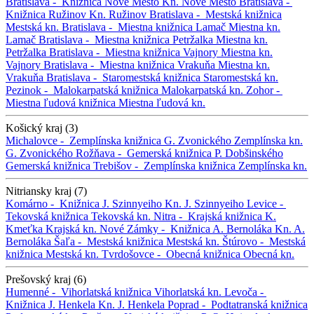
Bratislava -
Knižnica Nové Mesto
Kn. Nové Mesto
Bratislava -
Knižnica Ružinov
Kn. Ružinov
Bratislava -
Mestská knižnica
Mestská kn.
Bratislava -
Miestna knižnica Lamač
Miestna kn.
Lamač
Bratislava -
Miestna knižnica Petržalka
Miestna kn.
Petržalka
Bratislava -
Miestna knižnica Vajnory
Miestna kn.
Vajnory
Bratislava -
Miestna knižnica Vrakuňa
Miestna kn.
Vrakuňa
Bratislava -
Staromestská knižnica
Staromestská kn.
Pezinok -
Malokarpatská knižnica
Malokarpatská kn.
Zohor -
Miestna ľudová knižnica
Miestna ľudová kn.
Košický kraj (3)
Michalovce -
Zemplínska knižnica G. Zvonického
Zemplínska kn.
G. Zvonického
Rožňava -
Gemerská knižnica P. Dobšinského
Gemerská knižnica
Trebišov -
Zemplínska knižnica
Zemplínska kn.
Nitriansky kraj (7)
Komárno -
Knižnica J. Szinnyeiho
Kn. J. Szinnyeiho
Levice -
Tekovská knižnica
Tekovská kn.
Nitra -
Krajská knižnica K.
Kmeťka
Krajská kn.
Nové Zámky -
Knižnica A. Bernoláka
Kn. A.
Bernoláka
Šaľa -
Mestská knižnica
Mestská kn.
Štúrovo -
Mestská
knižnica
Mestská kn.
Tvrdošovce -
Obecná knižnica
Obecná kn.
Prešovský kraj (6)
Humenné -
Vihorlatská knižnica
Vihorlatská kn.
Levoča -
Knižnica J. Henkela
Kn. J. Henkela
Poprad -
Podtatranská knižnica