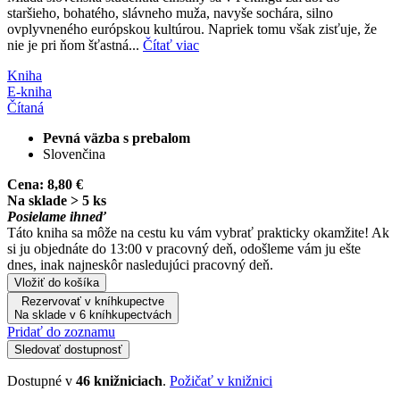
staršieho, bohatého, slávneho muža, navyše sochára, silno
ovplyvneného európskou kultúrou. Napriek tomu však zisťuje, že
nie je pri ňom šťastná...
Čítať viac
Kniha
E-kniha
Čítaná
Pevná väzba s prebalom
Slovenčina
Cena:
8,80 €
Na sklade > 5 ks
Posielame ihneď
Táto kniha sa môže na cestu ku vám vybrať prakticky okamžite! Ak
si ju objednáte do 13:00 v pracovný deň, odošleme vám ju ešte
dnes, inak najneskôr nasledujúci pracovný deň.
Vložiť do košíka
Rezervovať v kníhkupectve
Na sklade v 6 kníhkupectvách
Pridať do zoznamu
Sledovať dostupnosť
Dostupné v
46 knižniciach
.
Požičať v knižnici