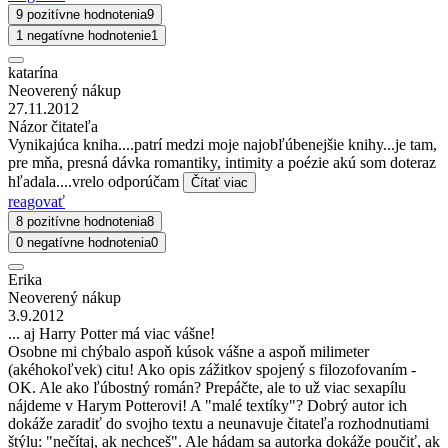
9 pozitívne hodnotenia
9
1 negatívne hodnotenie
1
katarína
Neoverený nákup
27.11.2012
Názor čitateľa
Vynikajúca kniha....patrí medzi moje najobľúbenejšie knihy...je tam,
pre mňa, presná dávka romantiky, intimity a poézie akú som doteraz
hľadala....vrelo odporúčam
Čítať viac
reagovať
8 pozitívne hodnotenia
8
0 negatívne hodnotenia
0
Erika
Neoverený nákup
3.9.2012
... aj Harry Potter má viac vášne!
Osobne mi chýbalo aspoň kúsok vášne a aspoň milimeter
(akéhokoľvek) citu! Ako opis zážitkov spojený s filozofovaním -
OK. Ale ako ľúbostný román? Prepáčte, ale to už viac sexapílu
nájdeme v Harym Potterovi! A "malé textíky"? Dobrý autor ich
dokáže zaradiť do svojho textu a neunavuje čitateľa rozhodnutiami
štýlu: "nečítaj, ak nechceš". Ale hádam sa autorka dokáže poučiť, ak