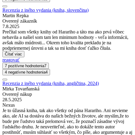
Recenzia z iného vydania (kniha, slovenčina)
Martin Repka
Overený zákazník
7.8.2025
Prečítal som všetky knihy od Harariho a táto ma ako prvá vôbec
nebavila a našiel som tam len minimum hodnoty - veľa informácii,
avšak málo múdrosti... Okrem toho kvalita prekladu je na
podpriemernej úrovni a tak sa mi kniha dosť ťažko čítala.
Čítať viac
reagovať
7 pozitívne hodnotenia
7
4 negatívne hodnotenia
4
Recenzia z iného vydania (kniha, angličtina, 2024)
Mirka Tovarňanská
Overený nákup
28.5.2025
Nexus
Je to úžasná kniha, tak ako všetky od pána Harariho. Ani nevieme
ako, ale AI sa dostáva do našich bežných životov, ale myslím,že to
bude pre ľudstvo taká prelomová vec, že poznačí zásadne vývoj
ľudského druhu. Je neuveriteľné, ako to dokáže tento autor
postihnúť, musím súhlasiť so všetkým, čo píše, ako argumentuje a aj