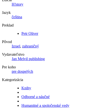
H!story
Jazyk
čeština
Preklad
Petr Oliver
Pôvod
Izrael
,
zahraničný
Vydavateľstvo
Jan Melvil publishing
Pre koho
pre dospelých
Kategorizácia
Knihy
Odborné a náučné
Humanitné a spoločenské vedy