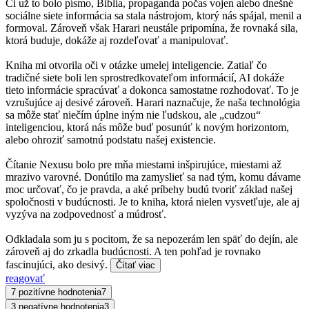
Či už to bolo písmo, Biblia, propaganda počas vojen alebo dnešné
sociálne siete informácia sa stala nástrojom, ktorý nás spájal, menil a
formoval. Zároveň však Harari neustále pripomína, že rovnaká sila,
ktorá buduje, dokáže aj rozdeľovať a manipulovať.
Kniha mi otvorila oči v otázke umelej inteligencie. Zatiaľ čo
tradičné siete boli len sprostredkovateľom informácií, AI dokáže
tieto informácie spracúvať a dokonca samostatne rozhodovať. To je
vzrušujúce aj desivé zároveň. Harari naznačuje, že naša technológia
sa môže stať niečím úplne iným nie ľudskou, ale „cudzou“
inteligenciou, ktorá nás môže buď posunúť k novým horizontom,
alebo ohroziť samotnú podstatu našej existencie.
Čítanie Nexusu bolo pre mňa miestami inšpirujúce, miestami až
mrazivo varovné. Donútilo ma zamyslieť sa nad tým, komu dávame
moc určovať, čo je pravda, a aké príbehy budú tvoriť základ našej
spoločnosti v budúcnosti. Je to kniha, ktorá nielen vysvetľuje, ale aj
vyzýva na zodpovednosť a múdrosť.
Odkladala som ju s pocitom, že sa nepozerám len späť do dejín, ale
zároveň aj do zrkadla budúcnosti. A ten pohľad je rovnako
fascinujúci, ako desivý.
Čítať viac
reagovať
7 pozitívne hodnotenia
7
3 negatívne hodnotenia
3