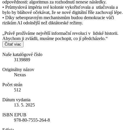
odpovědnosti: algoritmus za rozhodnutí nenese následky.
• Průmyslová impéria své kolonie vykořisťovala a utlačovala a
bylo by bláhové očekávat, že se nové digitální říše zachovají lépe.
• Díky sebeopravným mechanismům budou demokracie vůči
rizikům AI odolnější než diktátorské režimy.
„Právě prožíváme největší informační revoluci v lidské historii.
Abychom ji zvládli, musíme pochopit, co jí předcházelo.“
Čítať viac
Naše katalógové číslo
3139889
Originálny názov
Nexus
Počet strán
512
Dátum vydania
13. 5. 2025
ISBN EPUB
978-80-7555-264-8
Edícia