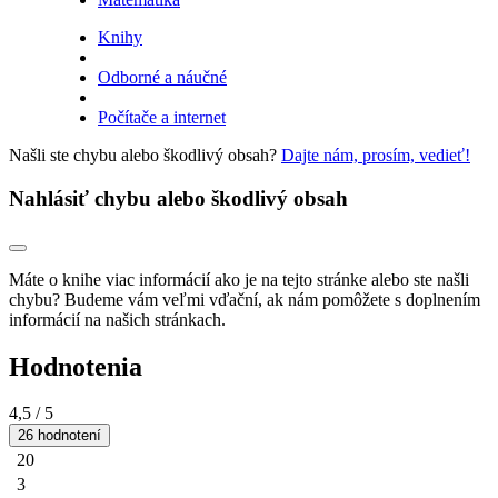
Knihy
Odborné a náučné
Počítače a internet
Našli ste chybu alebo škodlivý obsah?
Dajte nám, prosím, vedieť!
Nahlásiť chybu alebo škodlivý obsah
Máte o knihe viac informácií ako je na tejto stránke alebo ste našli
chybu? Budeme vám veľmi vďační, ak nám pomôžete s doplnením
informácií na našich stránkach.
Hodnotenia
4,5
/ 5
26 hodnotení
20
3