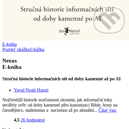
E-kniha
Pozrieť ukážku
Ukážka
Nexus
E-kniha
Stručná historie informačních sítí od doby kamenné až po AI
Yuval Noah Harari
Nejčtenější historik současnosti zkoumá, jak informační toky
utvářely svět: od doby kamenné přes kanonizaci Bible, hony na
čarodějnice, stalinismus a nacismus až po aktuální...
Čítať viac
4,5
26 hodnotení