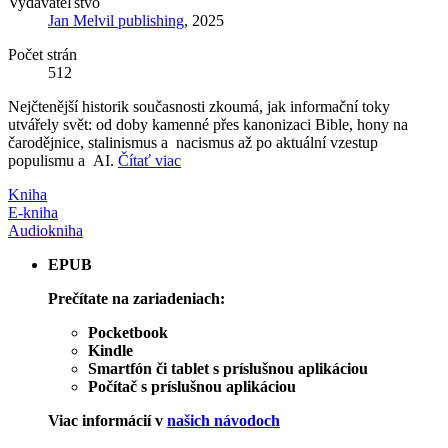
Vydavateľstvo
Jan Melvil publishing
, 2025
Počet strán
512
Nejčtenější historik současnosti zkoumá, jak informační toky
utvářely svět: od doby kamenné přes kanonizaci Bible, hony na
čarodějnice, stalinismus a nacismus až po aktuální vzestup
populismu a AI.
Čítať viac
Kniha
E-kniha
Audiokniha
EPUB
Prečítate na zariadeniach:
Pocketbook
Kindle
Smartfón či tablet s príslušnou aplikáciou
Počítač s príslušnou aplikáciou
Viac informácií v
našich návodoch