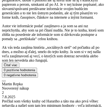
pergamenov, tabule s písmom ale aj stretli sme sa aj s klasickým
papierom a perom, smskami až po AI. Je v nej krásne popísané, ako
slovami/správami predávame informácie svojim budúcim
generáciám a to nie len ústnym podaním, ale aj tým písaným vo
forme kníh, časopisov, článkov na internete a inými formami.
Autor vie informácie podať zaujímavo a ja som sa ani raz
neprichytila, aby som sa pri čítaní nudila. Nie je to kniha, ktorú som
zhltla na posedenie ale informácie som si dávkovala postupne a
pomaly sa „prelúskala“ celou knihou.
Ak vás teda zaujíma história „sociálnych sietí“ od počiatku až po
dnes, a možno aj ďalej, smelo do tejto knihy. Ja som si v nej našla
veľa zaujímavostí aj vecí, o ktorých som doteraz nevedela alebo
som len nevedela ako fungujú.
Čítať viac
0 pozitívne hodnotenia
0 negatívne hodnotenia
Martin Repka
Neoverený nákup
2
7.8.2025
Prečítal som všetky knihy od Harariho a táto ma ako prvá vôbec
nebavila a našiel som tam len minimum hodnoty - veľa informácii,