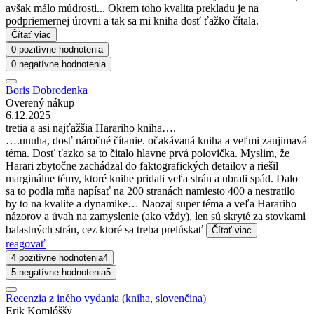
avšak málo múdrosti... Okrem toho kvalita prekladu je na
podpriemernej úrovni a tak sa mi kniha dosť ťažko čítala.
Čítať viac
0 pozitívne hodnotenia
0 negatívne hodnotenia
Boris Dobrodenka
Overený nákup
6.12.2025
tretia a asi najťažšia Harariho kniha….
….uuuha, dosť náročné čítanie. očakávaná kniha a veľmi zaujimavá
téma. Dosť ťazko sa to čitalo hlavne prvá polovička. Myslim, že
Harari zbytočne zachádzal do faktografických detailov a riešil
marginálne témy, ktoré knihe pridali veľa strán a ubrali spád. Dalo
sa to podla mňa napísať na 200 stranách namiesto 400 a nestratilo
by to na kvalite a dynamike… Naozaj super téma a veľa Harariho
názorov a úvah na zamyslenie (ako vždy), len sú skryté za stovkami
balastných strán, cez ktoré sa treba prelúskať
Čítať viac
reagovať
4 pozitívne hodnotenia
4
5 negatívne hodnotenia
5
Recenzia z iného vydania (kniha, slovenčina)
Erik Komlóššy