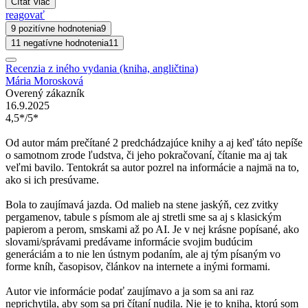
Čítať viac
reagovať
9 pozitívne hodnotenia
9
11 negatívne hodnotenia
11
Recenzia z iného vydania (kniha, angličtina)
Mária Morosková
Overený zákazník
16.9.2025
4,5*/5*
Od autor mám prečítané 2 predchádzajúce knihy a aj keď táto nepíše
o samotnom zrode ľudstva, či jeho pokračovaní, čítanie ma aj tak
veľmi bavilo. Tentokrát sa autor pozrel na informácie a najmä na to,
ako si ich presúvame.
Bola to zaujímavá jazda. Od malieb na stene jaskýň, cez zvitky
pergamenov, tabule s písmom ale aj stretli sme sa aj s klasickým
papierom a perom, smskami až po AI. Je v nej krásne popísané, ako
slovami/správami predávame informácie svojim budúcim
generáciám a to nie len ústnym podaním, ale aj tým písaným vo
forme kníh, časopisov, článkov na internete a inými formami.
Autor vie informácie podať zaujímavo a ja som sa ani raz
neprichytila, aby som sa pri čítaní nudila. Nie je to kniha, ktorú som