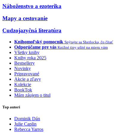
Náboženstvo a ezoterika
Mapy a cestovanie
Cudzojazyčná literatúra
Knihomoľský pomocník
Spýtajte sa Sherlocka, čo čítať
Odporúčame pre vás
Knižné tipy ušité na mieru vám
Všetky knihy
Knihy roka 2025
Bestsellery
Novinky
Pripravované
Akcie a zľavy
Kolekcie
BookTok
Mám záujem o titul
Top autori
Dominik Dán
Julie Caplin
Rebecca Yarros