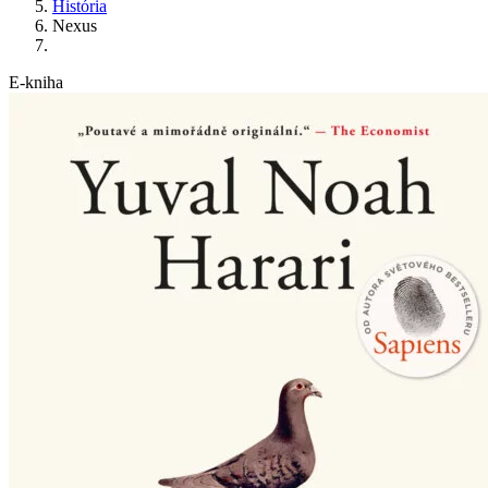
História
Nexus
E-kniha