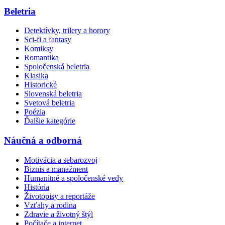
Beletria
Detektívky, trilery a horory
Sci-fi a fantasy
Komiksy
Romantika
Spoločenská beletria
Klasika
Historické
Slovenská beletria
Svetová beletria
Poézia
Ďalšie kategórie
Náučná a odborná
Motivácia a sebarozvoj
Biznis a manažment
Humanitné a spoločenské vedy
História
Životopisy a reportáže
Vzťahy a rodina
Zdravie a životný štýl
Počítače a internet