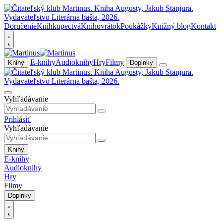
Doručenie
Kníhkupectvá
Knihovrátok
Poukážky
Knižný blog
Kontakt
E-knihy
Audioknihy
Hry
Filmy
Knihy
Doplnky
Vyhľadávanie
Prihlásiť
Vyhľadávanie
Knihy
E-knihy
Audioknihy
Hry
Filmy
Doplnky