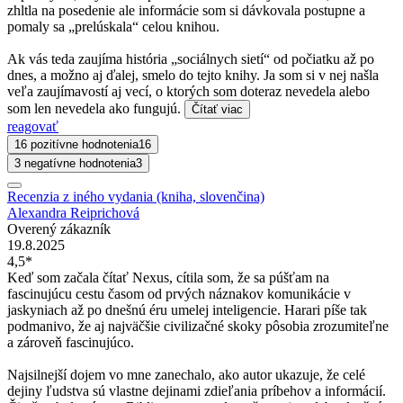
zhltla na posedenie ale informácie som si dávkovala postupne a
pomaly sa „prelúskala“ celou knihou.
Ak vás teda zaujíma história „sociálnych sietí“ od počiatku až po
dnes, a možno aj ďalej, smelo do tejto knihy. Ja som si v nej našla
veľa zaujímavostí aj vecí, o ktorých som doteraz nevedela alebo
som len nevedela ako fungujú.
Čítať viac
reagovať
16 pozitívne hodnotenia
16
3 negatívne hodnotenia
3
Recenzia z iného vydania (kniha, slovenčina)
Alexandra Reiprichová
Overený zákazník
19.8.2025
4,5*
Keď som začala čítať Nexus, cítila som, že sa púšťam na
fascinujúcu cestu časom od prvých náznakov komunikácie v
jaskyniach až po dnešnú éru umelej inteligencie. Harari píše tak
podmanivo, že aj najväčšie civilizačné skoky pôsobia zrozumiteľne
a zároveň fascinujúco.
Najsilnejší dojem vo mne zanechalo, ako autor ukazuje, že celé
dejiny ľudstva sú vlastne dejinami zdieľania príbehov a informácií.