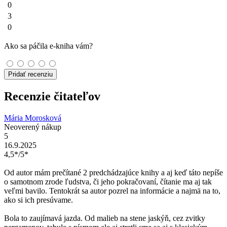
0
3
0
Ako sa páčila e-kniha vám?
Pridať recenziu
Recenzie čitateľov
Mária Morosková
Neoverený nákup
5
16.9.2025
4,5*/5*
Od autor mám prečítané 2 predchádzajúce knihy a aj keď táto nepíše
o samotnom zrode ľudstva, či jeho pokračovaní, čítanie ma aj tak
veľmi bavilo. Tentokrát sa autor pozrel na informácie a najmä na to,
ako si ich presúvame.
Bola to zaujímavá jazda. Od malieb na stene jaskýň, cez zvitky