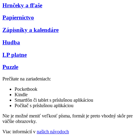
Hrnčeky a fľaše
Papiernictvo
Zápisníky a kalendáre
Hudba
LP platne
Puzzle
Prečítate na zariadeniach:
Pocketbook
Kindle
Smartfón či tablet s príslušnou aplikáciou
Počítač s príslušnou aplikáciou
Nie je možné meniť veľkosť písma, formát je preto vhodný skôr pre
väčšie obrazovky.
Viac informácií v
našich návodoch