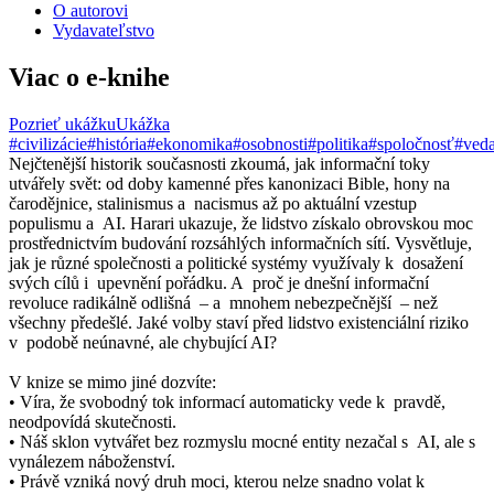
O autorovi
Vydavateľstvo
Viac o e-knihe
Pozrieť ukážku
Ukážka
#civilizácie
#história
#ekonomika
#osobnosti
#politika
#spoločnosť
#ved
Nejčtenější historik současnosti zkoumá, jak informační toky
utvářely svět: od doby kamenné přes kanonizaci Bible, hony na
čarodějnice, stalinismus a nacismus až po aktuální vzestup
populismu a AI. Harari ukazuje, že lidstvo získalo obrovskou moc
prostřednictvím budování rozsáhlých informačních sítí. Vysvětluje,
jak je různé společnosti a politické systémy využívaly k dosažení
svých cílů i upevnění pořádku. A proč je dnešní informační
revoluce radikálně odlišná – a mnohem nebezpečnější – než
všechny předešlé. Jaké volby staví před lidstvo existenciální riziko
v podobě neúnavné, ale chybující AI?
V knize se mimo jiné dozvíte:
• Víra, že svobodný tok informací automaticky vede k pravdě,
neodpovídá skutečnosti.
• Náš sklon vytvářet bez rozmyslu mocné entity nezačal s AI, ale s
vynálezem náboženství.
• Právě vzniká nový druh moci, kterou nelze snadno volat k