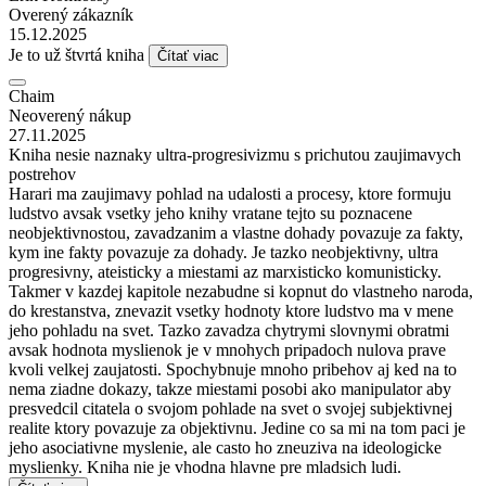
Overený zákazník
15.12.2025
Je to už štvrtá kniha
Čítať viac
Chaim
Neoverený nákup
27.11.2025
Kniha nesie naznaky ultra-progresivizmu s prichutou zaujimavych
postrehov
Harari ma zaujimavy pohlad na udalosti a procesy, ktore formuju
ludstvo avsak vsetky jeho knihy vratane tejto su poznacene
neobjektivnostou, zavadzanim a vlastne dohady povazuje za fakty,
kym ine fakty povazuje za dohady. Je tazko neobjektivny, ultra
progresivny, ateisticky a miestami az marxisticko komunisticky.
Takmer v kazdej kapitole nezabudne si kopnut do vlastneho naroda,
do krestanstva, znevazit vsetky hodnoty ktore ludstvo ma v mene
jeho pohladu na svet. Tazko zavadza chytrymi slovnymi obratmi
avsak hodnota myslienok je v mnohych pripadoch nulova prave
kvoli velkej zaujatosti. Spochybnuje mnoho pribehov aj ked na to
nema ziadne dokazy, takze miestami posobi ako manipulator aby
presvedcil citatela o svojom pohlade na svet o svojej subjektivnej
realite ktory povazuje za objektivnu. Jedine co sa mi na tom paci je
jeho asociativne myslenie, ale casto ho zneuziva na ideologicke
myslienky. Kniha nie je vhodna hlavne pre mladsich ludi.