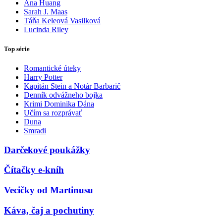
Ana Huang
Sarah J. Maas
Táňa Keleová Vasilková
Lucinda Riley
Top série
Romantické úteky
Harry Potter
Kapitán Stein a Notár Barbarič
Denník odvážneho bojka
Krimi Dominika Dána
Učím sa rozprávať
Duna
Smradi
Darčekové poukážky
Čítačky e-kníh
Vecičky od Martinusu
Káva, čaj a pochutiny