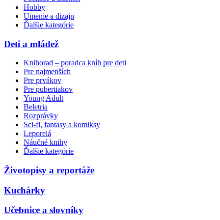
Hobby
Umenie a dizajn
Ďalšie kategórie
Deti a mládež
Knihorad – poradca kníh pre deti
Pre najmenších
Pre prvákov
Pre pubertiakov
Young Adult
Beletria
Rozprávky
Sci-fi, fantasy a komiksy
Leporelá
Náučné knihy
Ďalšie kategórie
Životopisy a reportáže
Kuchárky
Učebnice a slovníky