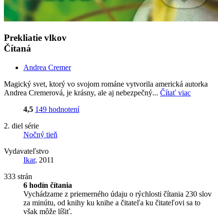
Prekliatie vlkov
Čítaná
Andrea Cremer
Magický svet, ktorý vo svojom románe vytvorila americká autorka
Andrea Cremerová, je krásny, ale aj nebezpečný...
Čítať viac
4,5
149 hodnotení
2. diel série
Nočný tieň
Vydavateľstvo
Ikar
, 2011
333 strán
6 hodín čítania
Vychádzame z priemerného údaju o rýchlosti čítania 230 slov
za minútu, od knihy ku knihe a čitateľa ku čitateľovi sa to
však môže líšiť.