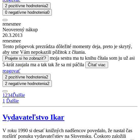
2 pozitívne hodnotenia
2
0 negatívne hodnotenia
0
renesmee
Neoverený nákup
20.3.2013
renesmee
Tento príspevok prezrádza dôležité momenty deja, preto je skrytý,
aby sme Vám nepokazili pôžitok z čítania.
moja sestra ma tu knihu čítala som ju už asi
Prajete si ho zobraziť?
5-krát zaujala ma a tak tak že sa mi páčila
Čítať viac
reagovať
2 pozitívne hodnotenia
2
2 negatívne hodnotenia
2
1
2
3
4
Ďalšie
1
Ďalšie
Vydavateľstvo Ikar
V roku 1990 si desať knižných nadšencov povedalo, že nastal čas
rozšíriť ponuku vydavateľstiev na Slovensku. Čoskoro založili