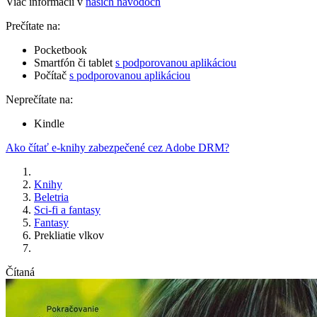
Viac informácií v
našich návodoch
Prečítate na:
Pocketbook
Smartfón či tablet
s podporovanou aplikáciou
Počítač
s podporovanou aplikáciou
Neprečítate na:
Kindle
Ako čítať e-knihy zabezpečené cez Adobe DRM?
Knihy
Beletria
Sci-fi a fantasy
Fantasy
Prekliatie vlkov
Čítaná