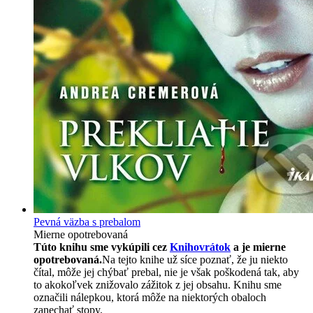
Pevná väzba s prebalom
Mierne opotrebovaná
Túto knihu sme vykúpili cez
Knihovrátok
a je mierne
opotrebovaná.
Na tejto knihe už síce poznať, že ju niekto
čítal, môže jej chýbať prebal, nie je však poškodená tak, aby
to akokoľvek znižovalo zážitok z jej obsahu. Knihu sme
označili nálepkou, ktorá môže na niektorých obaloch
zanechať stopy.