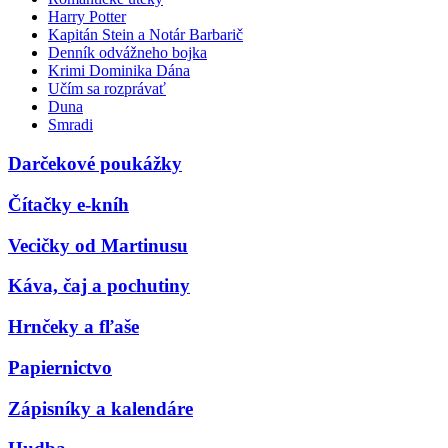
Harry Potter
Kapitán Stein a Notár Barbarič
Denník odvážneho bojka
Krimi Dominika Dána
Učím sa rozprávať
Duna
Smradi
Darčekové poukážky
Čítačky e-kníh
Vecičky od Martinusu
Káva, čaj a pochutiny
Hrnčeky a fľaše
Papiernictvo
Zápisníky a kalendáre