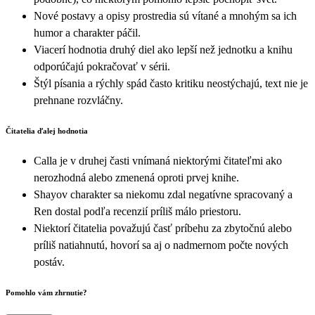
Nové postavy a opisy prostredia sú vítané a mnohým sa ich
humor a charakter páčil.
Viacerí hodnotia druhý diel ako lepší než jednotku a knihu
odporúčajú pokračovať v sérii.
Štýl písania a rýchly spád často kritiku neostýchajú, text nie je
prehnane rozvláčny.
Čitatelia ďalej hodnotia
Calla je v druhej časti vnímaná niektorými čitateľmi ako
nerozhodná alebo zmenená oproti prvej knihe.
Shayov charakter sa niekomu zdal negatívne spracovaný a
Ren dostal podľa recenzií príliš málo priestoru.
Niektorí čitatelia považujú časť príbehu za zbytočnú alebo
príliš natiahnutú, hovorí sa aj o nadmernom počte nových
postáv.
Pomohlo vám zhrnutie?