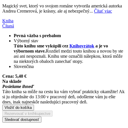
Magický svet, ktorý vo svojom románe vytvorila americká autorka
Andrea Cremerová, je krásny, ale aj nebezpečný...
Čítať viac
Kniha
Čítaná
Pevná väzba s prebalom
Výborný stav
Túto knihu sme vykúpili cez
Knihovrátok
a je vo
výbornom stave.
Rozdiel medzi touto knihou a novou by ste
asi ani nespoznali. Knihu sme označili nálepkou, ktorá môže
na niektorých obaloch zanechať stopy.
Slovenčina
Cena:
5,40 €
Na sklade
Posielame ihneď
Táto kniha sa môže na cestu ku vám vybrať prakticky okamžite! Ak
si ju objednáte do 13:00 v pracovný deň, odošleme vám ju ešte
dnes, inak najneskôr nasledujúci pracovný deň.
Vložiť do košíka
Rezervovať v kníhkupectve
Sledovať dostupnosť