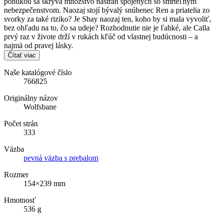
ponukou sa skrýva množstvo nástrah spojených so smrteľným
nebezpečenstvom. Naozaj stojí bývalý snúbenec Ren a priatelia zo
svorky za také riziko? Je Shay naozaj ten, koho by si mala vyvoliť,
bez ohľadu na to, čo sa udeje? Rozhodnutie nie je ľahké, ale Calla
prvý raz v živote drží v rukách kľúč od vlastnej budúcnosti – a
najmä od pravej lásky.
Čítať viac
Naše katalógové číslo
766825
Originálny názov
Wolfsbane
Počet strán
333
Väzba
pevná väzba s prebalom
Rozmer
154×239 mm
Hmotnosť
536 g