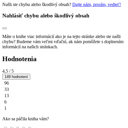
Našli ste chybu alebo škodlivý obsah?
Dajte nám, prosím, vedieť!
Nahlásiť chybu alebo škodlivý obsah
Máte o knihe viac informácií ako je na tejto stránke alebo ste našli
chybu? Budeme vám veľmi vďační, ak nám pomôžete s doplnením
informácií na našich stránkach.
Hodnotenia
4,5
/ 5
149 hodnotení
96
33
13
6
1
Ako sa páčila kniha vám?