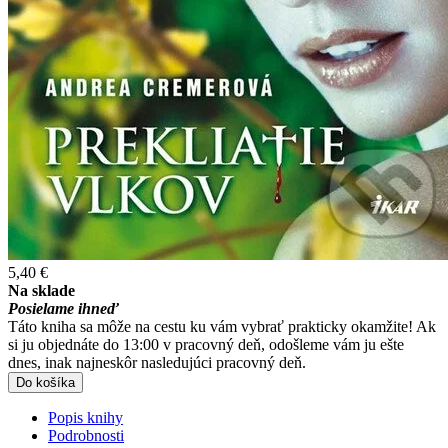
5,40 €
Na sklade
Posielame ihneď
Táto kniha sa môže na cestu ku vám vybrať prakticky okamžite! Ak
si ju objednáte do 13:00 v pracovný deň, odošleme vám ju ešte
dnes, inak najneskôr nasledujúci pracovný deň.
Do košíka
Popis knihy
Podrobnosti