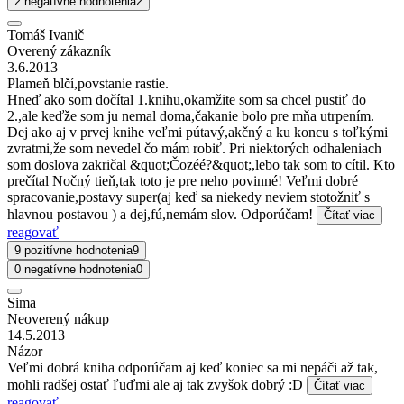
2 negatívne hodnotenia
2
Tomáš Ivanič
Overený zákazník
3.6.2013
Plameň blčí,povstanie rastie.
Hneď ako som dočítal 1.knihu,okamžite som sa chcel pustiť do
2.,ale keďže som ju nemal doma,čakanie bolo pre mňa utrpením.
Dej ako aj v prvej knihe veľmi pútavý,akčný a ku koncu s toľkými
zvratmi,že som nevedel čo mám robiť. Pri niektorých odhaleniach
som doslova zakričal &quot;Čozéé?&quot;,lebo tak som to cítil. Kto
prečítal Nočný tieň,tak toto je pre neho povinné! Veľmi dobré
spracovanie,postavy super(aj keď sa niekedy neviem stotožniť s
hlavnou postavou ) a dej,fú,nemám slov. Odporúčam!
Čítať viac
reagovať
9 pozitívne hodnotenia
9
0 negatívne hodnotenia
0
Sima
Neoverený nákup
14.5.2013
Názor
Veľmi dobrá kniha odporúčam aj keď koniec sa mi nepáči až tak,
mohli radšej ostať ľuďmi ale aj tak zvyšok dobrý :D
Čítať viac
reagovať