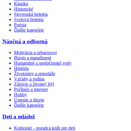
Klasika
Historické
Slovenská beletria
Svetová beletria
Poézia
Ďalšie kategórie
Náučná a odborná
Motivácia a sebarozvoj
Biznis a manažment
Humanitné a spoločenské vedy
História
Životopisy a reportáže
Vzťahy a rodina
Zdravie a životný štýl
Počítače a internet
Hobby
Umenie a dizajn
Ďalšie kategórie
Deti a mládež
Knihorad – poradca kníh pre deti