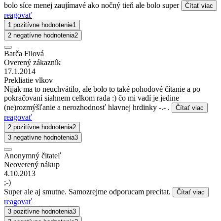
bolo síce menej zaujímavé ako nočný tieň ale bolo super
Čítať viac
reagovať
1 pozitívne hodnotenie
1
2 negatívne hodnotenia
2
Barča Filová
Overený zákazník
17.1.2014
Prekliatie vlkov
Nijak ma to neuchvátilo, ale bolo to také pohodové čítanie a po
pokračovaní siahnem celkom rada :) čo mi vadí je jedine
(ne)rozmýšľanie a nerozhodnosť hlavnej hrdinky -.- .
Čítať viac
reagovať
2 pozitívne hodnotenia
2
3 negatívne hodnotenia
3
Anonymný čitateľ
Neoverený nákup
4.10.2013
;-)
Super ale aj smutne. Samozrejme odporucam precitat.
Čítať viac
reagovať
3 pozitívne hodnotenia
3