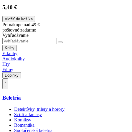
5,40 €
Vložiť do košíka
Pri nákupe nad 49 €
poštovné zadarmo
Vyhľadávanie
Knihy
E-knihy
Audioknihy
Hry
Filmy
Doplnky
Beletria
Detektívky, trilery a horory
Sci-fi a fantasy
Komiksy
Romantika
Spoločenská beletria