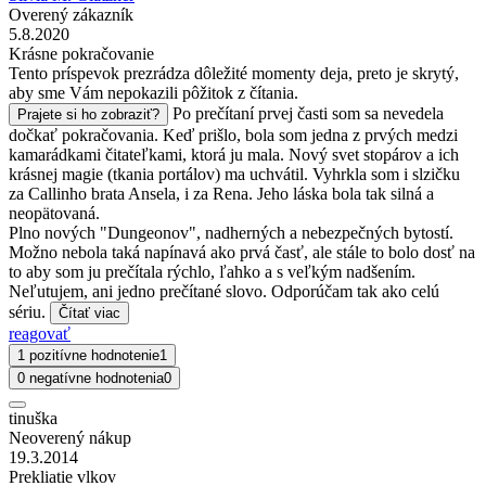
Overený zákazník
5.8.2020
Krásne pokračovanie
Tento príspevok prezrádza dôležité momenty deja, preto je skrytý,
aby sme Vám nepokazili pôžitok z čítania.
Po prečítaní prvej časti som sa nevedela
Prajete si ho zobraziť?
dočkať pokračovania. Keď prišlo, bola som jedna z prvých medzi
kamarádkami čitateľkami, ktorá ju mala. Nový svet stopárov a ich
krásnej magie (tkania portálov) ma uchvátil. Vyhrkla som i slzičku
za Callinho brata Ansela, i za Rena. Jeho láska bola tak silná a
neopätovaná.
Plno nových "Dungeonov", nadherných a nebezpečných bytostí.
Možno nebola taká napínavá ako prvá časť, ale stále to bolo dosť na
to aby som ju prečítala rýchlo, ľahko a s veľkým nadšením.
Neľutujem, ani jedno prečítané slovo. Odporúčam tak ako celú
sériu.
Čítať viac
reagovať
1 pozitívne hodnotenie
1
0 negatívne hodnotenia
0
tinuška
Neoverený nákup
19.3.2014
Prekliatie vlkov