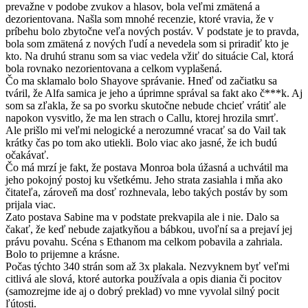
prevažne v podobe zvukov a hlasov, bola veľmi zmätená a
dezorientovana. Našla som mnohé recenzie, ktoré vravia, že v
príbehu bolo zbytočne veľa nových postáv. V podstate je to pravda,
bola som zmätená z nových ľudí a nevedela som si priradiť kto je
kto. Na druhú stranu som sa viac vedela vžiť do situácie Cal, ktorá
bola rovnako nezorientovana a celkom vyplašená.
Čo ma sklamalo bolo Shayove správanie. Hneď od začiatku sa
tváril, že Alfa samica je jeho a úprimne správal sa fakt ako č***k. Aj
som sa zľakla, že sa po svorku skutočne nebude chcieť vrátiť ale
napokon vysvitlo, že ma len strach o Callu, ktorej hrozila smrť.
Ale prišlo mi veľmi nelogické a nerozumné vracať sa do Vail tak
krátky čas po tom ako utiekli. Bolo viac ako jasné, že ich budú
očakávať.
Čo má mrzí je fakt, že postava Monroa bola úžasná a uchvátil ma
jeho pokojný postoj ku všetkému. Jeho strata zasiahla i mňa ako
čitateľa, zároveň ma dosť rozhnevala, lebo takých postáv by som
prijala viac.
Zato postava Sabine ma v podstate prekvapila ale i nie. Dalo sa
čakať, že keď nebude zajatkyňou a bábkou, uvoľní sa a prejaví jej
právu povahu. Scéna s Ethanom ma celkom pobavila a zahriala.
Bolo to prijemne a krásne.
Počas týchto 340 strán som až 3x plakala. Nezvyknem byť veľmi
citlivá ale slová, ktoré autorka používala a opis diania či pocitov
(samozrejme ide aj o dobrý preklad) vo mne vyvolal silný pocit
ľútosti.