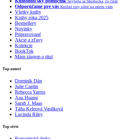
Knihomoľský pomocník
Spýtajte sa Sherlocka, čo čítať
Odporúčame pre vás
Knižné tipy ušité na mieru vám
Všetky knihy
Knihy roka 2025
Bestsellery
Novinky
Pripravované
Akcie a zľavy
Kolekcie
BookTok
Mám záujem o titul
Top autori
Dominik Dán
Julie Caplin
Rebecca Yarros
Ana Huang
Sarah J. Maas
Táňa Keleová Vasilková
Lucinda Riley
Top série
Romantické úteky