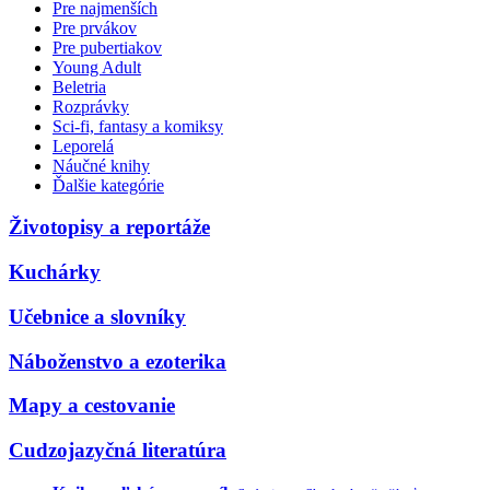
Pre najmenších
Pre prvákov
Pre pubertiakov
Young Adult
Beletria
Rozprávky
Sci-fi, fantasy a komiksy
Leporelá
Náučné knihy
Ďalšie kategórie
Životopisy a reportáže
Kuchárky
Učebnice a slovníky
Náboženstvo a ezoterika
Mapy a cestovanie
Cudzojazyčná literatúra