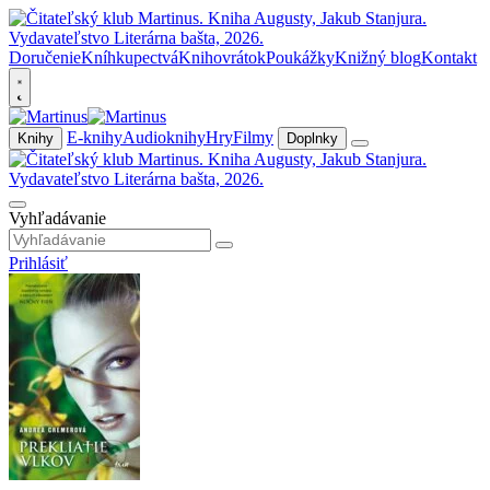
Doručenie
Kníhkupectvá
Knihovrátok
Poukážky
Knižný blog
Kontakt
E-knihy
Audioknihy
Hry
Filmy
Knihy
Doplnky
Vyhľadávanie
Prihlásiť