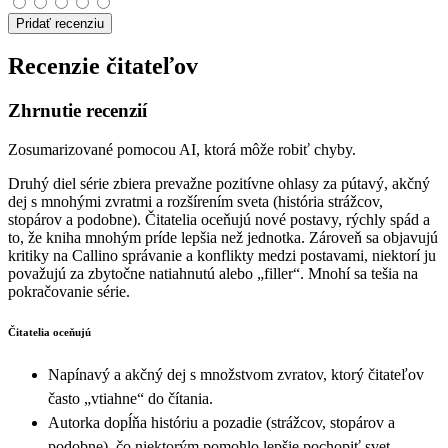
Pridať recenziu
Recenzie čitateľov
Zhrnutie recenzií
Zosumarizované pomocou AI, ktorá môže robiť chyby.
Druhý diel série zbiera prevažne pozitívne ohlasy za pútavý, akčný
dej s mnohými zvratmi a rozšírením sveta (história strážcov,
stopárov a podobne). Čitatelia oceňujú nové postavy, rýchly spád a
to, že kniha mnohým príde lepšia než jednotka. Zároveň sa objavujú
kritiky na Callino správanie a konflikty medzi postavami, niektorí ju
považujú za zbytočne natiahnutú alebo „filler“. Mnohí sa tešia na
pokračovanie série.
Čitatelia oceňujú
Napínavý a akčný dej s množstvom zvratov, ktorý čitateľov
často „vtiahne“ do čítania.
Autorka dopĺňa históriu a pozadie (strážcov, stopárov a
podobne), čo niektorým pomohlo lepšie pochopiť svet.