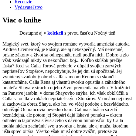
Recenzie
Vydavateľstvo
Viac o knihe
Dostupné aj v
kolekcii
s prvou časťou Nočný tieň.
Magický svet, ktorý vo svojom románe vytvorila americká autorka
Andrea Cremerová, je krásny, ale aj nebezpečný. Má nemenné,
prísne zákony a život sa odnepamäti riadi podľa nich. Dobro a zlo
však zvádzajú nikdy sa nekončiaci boj... Koľko skúšok prežije
láska? Keď sa Calla Torová preberie v dúpäti svojich zarytých
nepriateľov Stopárov, nepochybuje, že jej dni sú spočítané. Jej
vynútený svadobný obrad s alfa samcom Renom sa skončil
katastrofálne. Calla Rena aj vlastnú svorku opustila a záhadného
priateľa Shaya v strachu o jeho život premenila na vlka. V knižnici
na Panstve jarabín, v dome Shayovho strýka, ich však obkľúčili a
Calla sa ocitla v rukách nepriateľských Stopárov. V omámenej mysli
si zachovala obraz Shaya, ako ho, vo vlčej podobe a bezvládneho,
odnášajú Ochrancovia nevedno kam. Callina situácia sa zdá
beznádejná, ale potom jej Stopári dajú lákavú ponuku – okrem
odhalenia tajomstva súvisiaceho s dávnou minulosťou by Calla
mohla nielen zachrániť svoju svorku a brata, ale aj muža, ktorému
ušla spred oltára. Všetko však musí dobre zvážiť, pretože za