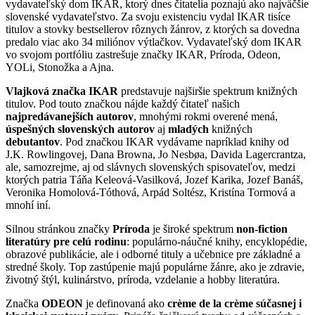
vydavateľský dom IKAR, ktorý dnes čitatelia poznajú ako najväčšie
slovenské vydavateľstvo. Za svoju existenciu vydal IKAR tisíce
titulov a stovky bestsellerov rôznych žánrov, z ktorých sa dovedna
predalo viac ako 34 miliónov výtlačkov. Vydavateľský dom IKAR
vo svojom portfóliu zastrešuje značky IKAR, Príroda, Odeon,
YOLi, Stonožka a Ajna.
Vlajková značka IKAR
predstavuje najširšie spektrum knižných
titulov. Pod touto značkou nájde každý čitateľ našich
najpredávanejších autorov
, mnohými rokmi overené mená,
úspešných slovenských autorov
aj
mladých
knižných
debutantov
. Pod značkou IKAR vydávame napríklad knihy od
J.K. Rowlingovej, Dana Browna, Jo Nesbøa, Davida Lagercrantza,
ale, samozrejme, aj od slávnych slovenských spisovateľov, medzi
ktorých patria Táňa Keleová-Vasilková, Jozef Karika, Jozef Banáš,
Veronika Homolová-Tóthová, Arpád Soltész, Kristína Tormová a
mnohí iní.
Silnou stránkou značky
Príroda
je široké spektrum
non-fiction
literatúry pre celú rodinu
: populárno-náučné knihy, encyklopédie,
obrazové publikácie, ale i odborné tituly a učebnice pre základné a
stredné školy. Top zastúpenie majú populárne žánre, ako je zdravie,
životný štýl, kulinárstvo, príroda, vzdelanie a hobby literatúra.
Značka
ODEON
je definovaná ako
crème de la crème súčasnej i