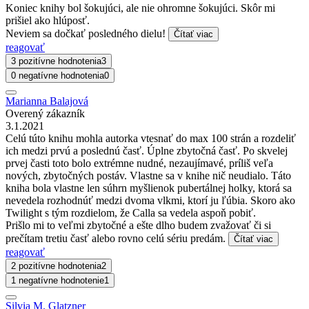
Koniec knihy bol šokujúci, ale nie ohromne šokujúci. Skôr mi
prišiel ako hlúposť.
Neviem sa dočkať posledného dielu!
Čítať viac
reagovať
3 pozitívne hodnotenia
3
0 negatívne hodnotenia
0
Marianna Balajová
Overený zákazník
3.1.2021
Celú túto knihu mohla autorka vtesnať do max 100 strán a rozdeliť
ich medzi prvú a poslednú časť. Úplne zbytočná časť. Po skvelej
prvej časti toto bolo extrémne nudné, nezaujímavé, príliš veľa
nových, zbytočných postáv. Vlastne sa v knihe nič neudialo. Táto
kniha bola vlastne len súhrn myšlienok pubertálnej holky, ktorá sa
nevedela rozhodnúť medzi dvoma vlkmi, ktorí ju ľúbia. Skoro ako
Twilight s tým rozdielom, že Calla sa vedela aspoň pobiť.
Prišlo mi to veľmi zbytočné a ešte dlho budem zvažovať či si
prečítam tretiu časť alebo rovno celú sériu predám.
Čítať viac
reagovať
2 pozitívne hodnotenia
2
1 negatívne hodnotenie
1
Silvia M. Glatzner