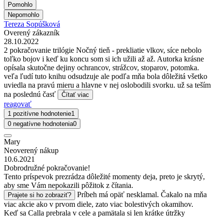
Pomohlo
Nepomohlo
Tereza Sopúšková
Overený zákazník
28.10.2022
2 pokračovanie trilógie Nočný tieň - prekliatie vlkov, síce nebolo
toľko bojov i keď ku koncu som si ich užili až až. Autorka krásne
opísala skutočne dejiny ochrancov, strážcov, stoparov, potomka.
veľa ľudí tuto knihu odsudzuje ale podľa mňa bola dôležitá všetko
uviedla na pravú mieru a hlavne v nej oslobodili svorku. už sa teším
na poslednú časť
Čítať viac
reagovať
1 pozitívne hodnotenie
1
0 negatívne hodnotenia
0
Mary
Neoverený nákup
10.6.2021
Dobrodružné pokračovanie!
Tento príspevok prezrádza dôležité momenty deja, preto je skrytý,
aby sme Vám nepokazili pôžitok z čítania.
Príbeh má opäť nesklamal. Čakalo na mňa
Prajete si ho zobraziť?
viac akcie ako v prvom diele, zato viac bolestivých okamihov.
Keď sa Calla prebrala v cele a pamätala si len krátke útržky