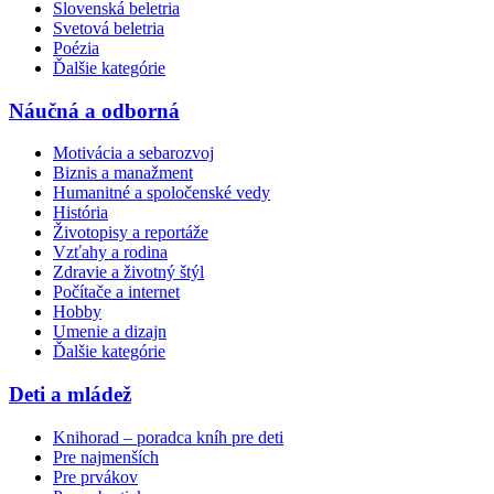
Slovenská beletria
Svetová beletria
Poézia
Ďalšie kategórie
Náučná a odborná
Motivácia a sebarozvoj
Biznis a manažment
Humanitné a spoločenské vedy
História
Životopisy a reportáže
Vzťahy a rodina
Zdravie a životný štýl
Počítače a internet
Hobby
Umenie a dizajn
Ďalšie kategórie
Deti a mládež
Knihorad – poradca kníh pre deti
Pre najmenších
Pre prvákov