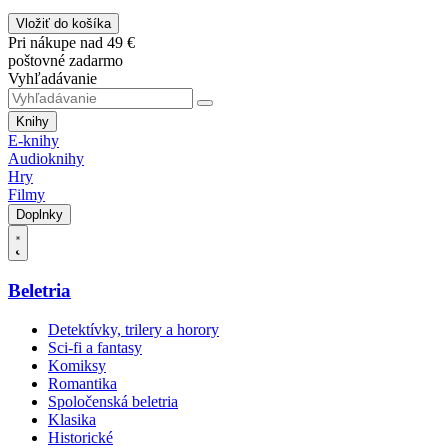
Vložiť do košíka
Pri nákupe nad 49 €
poštovné zadarmo
Vyhľadávanie
Knihy
E-knihy
Audioknihy
Hry
Filmy
Doplnky
Beletria
Detektívky, trilery a horory
Sci-fi a fantasy
Komiksy
Romantika
Spoločenská beletria
Klasika
Historické