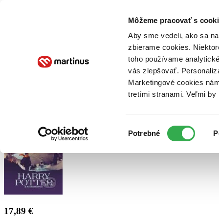
Doručenie
Kníhkupectvá
Knihovrátok
Poukážky
Knižný blog
Kontakt
Môžeme pracovať s cooki
Aby sme vedeli, ako sa na 
zbierame cookies. Niektor
E-knihy
Audioknihy
Hry
Filmy
Knihy
Doplnky
toho používame analytické
vás zlepšovať. Personaliz
Vyhľadávanie
Marketingové cookies nám 
tretími stranami. Veľmi b
Prihlásiť
Výber
Potrebné
P
súhlasu
17,89 €