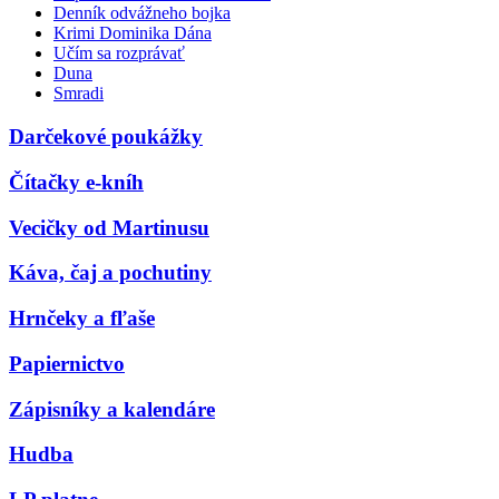
Denník odvážneho bojka
Krimi Dominika Dána
Učím sa rozprávať
Duna
Smradi
Darčekové poukážky
Čítačky e-kníh
Vecičky od Martinusu
Káva, čaj a pochutiny
Hrnčeky a fľaše
Papiernictvo
Zápisníky a kalendáre
Hudba