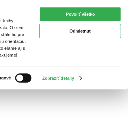
Povoliť všetko
a knihy,
ovala. Okrem
Odmietnuť
stále ho pre
u orientáciu.
dieľame aj s
Ďakujeme!
ngové
Zobraziť detaily