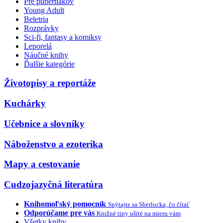
Pre pubertiakov
Young Adult
Beletria
Rozprávky
Sci-fi, fantasy a komiksy
Leporelá
Náučné knihy
Ďalšie kategórie
Životopisy a reportáže
Kuchárky
Učebnice a slovníky
Náboženstvo a ezoterika
Mapy a cestovanie
Cudzojazyčná literatúra
Knihomoľský pomocník
Spýtajte sa Sherlocka, čo čítať
Odporúčame pre vás
Knižné tipy ušité na mieru vám
Všetky knihy