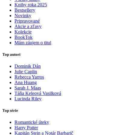
Knihy roka 2025
Bestsellery
Novinky
Pripravované
Akcie a zľavy
Kolekcie
BookTok
Mám záujem o titul
Top autori
Dominik Dán
Julie Caplin
Rebecca Yarros
Ana Huang
Sarah J. Maas
Táňa Keleová Vasilková
Lucinda Riley
Top série
Romantické úteky
Harry Potter
Kapitán Stein a Notár Barbarič