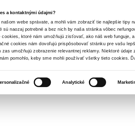
es a kontaktnými údajmi?
našom webe správate, a mohli vám zobraziť tie najlepšie tipy n
é sú naozaj potrebné a bez nich by naša stránka vôbec nefung
 cookies, ktoré nám umožňujú zisťovať, ako náš web funguje, a 
ačné cookies nám dovoľujú prispôsobovať stránku pre vašu lepši
zas umožňujú zobrazenie relevantnej reklamy. Niektoré údaje z
y nám pomohlo, keby sme mohli používať všetky tieto cookies. 
ersonalizačné
Analytické
Marketi