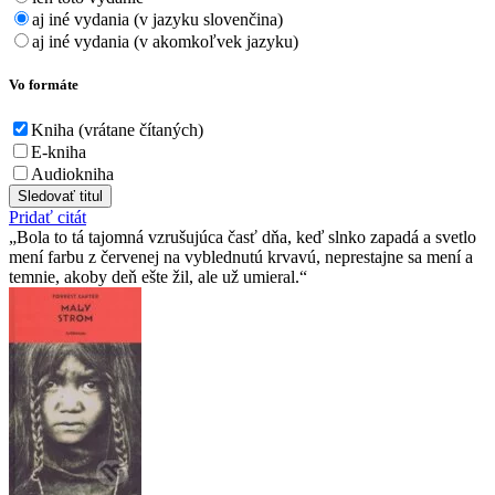
aj iné vydania (v jazyku slovenčina)
aj iné vydania (v akomkoľvek jazyku)
Vo formáte
Kniha (vrátane čítaných)
E-kniha
Audiokniha
Sledovať titul
Pridať citát
Bola to tá tajomná vzrušujúca časť dňa, keď slnko zapadá a svetlo
mení farbu z červenej na vyblednutú krvavú, neprestajne sa mení a
temnie, akoby deň ešte žil, ale už umieral.