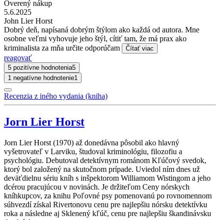
Overený nákup
5.6.2025
John Lier Horst
Dobrý deň, napísaná dobrým štýlom ako každá od autora. Mne
osobne veľmi vyhovuje jeho štýl, cítiť tam, že má prax ako
kriminalista za mňa určite odporúčam
Čítať viac
reagovať
5 pozitívne hodnotenia
5
1 negatívne hodnotenie
1
Recenzia z iného vydania (kniha)
Jorn Lier Horst
Jorn Lier Horst (1970) až donedávna pôsobil ako hlavný
vyšetrovateľ v Larviku, študoval kriminológiu, filozofiu a
psychológiu. Debutoval detektívnym románom Kľúčový svedok,
ktorý bol založený na skutočnom prípade. Uviedol ním dnes už
deväťdielnu sériu kníh s inšpektorom Williamom Wistingom a jeho
dcérou pracujúcou v novinách. Je držiteľom Ceny nórskych
kníhkupcov, za knihu Poľovné psy pomenovanú po rovnomennom
súhvezdí získal Rivertonovu cenu pre najlepšiu nórsku detektívku
roka a následne aj Sklenený kľúč, cenu pre najlepšiu škandinávsku