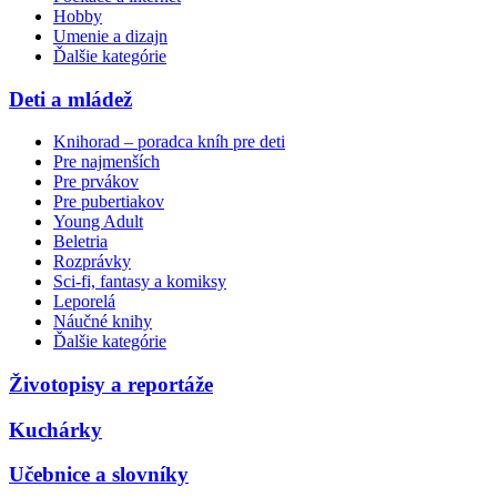
Hobby
Umenie a dizajn
Ďalšie kategórie
Deti a mládež
Knihorad – poradca kníh pre deti
Pre najmenších
Pre prvákov
Pre pubertiakov
Young Adult
Beletria
Rozprávky
Sci-fi, fantasy a komiksy
Leporelá
Náučné knihy
Ďalšie kategórie
Životopisy a reportáže
Kuchárky
Učebnice a slovníky