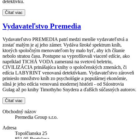
detektívku.
Čítať viac
Vydavateľstvo Premedia
Vydavateľstvo PREMEDIA patrí medzi menšie vydavateľstvá a
zostať malým je aj jeho zámer. Vydáva široké spektrum kníh,
ktorých spoločným menovateľom by malo byť, aby ich čítanie
nebolo stratou času. Postupne sa vyprofilovali viaceré edície, ako
napríklad TICHÁ VODA zameraná na svetovú beletriu,
CIVILIZÁCIA prinášajúca knihy o spoločenských zmenách, či
edícia LABYRINT venovaná detektívkam. Vydavateľstvo zároveň
prinieslo množstvo kníh zo psychológie a populárnej ekonómie,
silná je jeho edícia venovaná modernej histórii - od Súostrovia
Gulag až po knihy Timothyho Snydera a ďalších súčasných autorov.
Čítať viac
Obchodný názov
Premedia Group s.r.o.
Adresa
Topolčianska 25
851 05 Bratislava