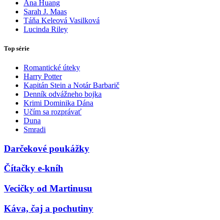
Ana Huang
Sarah J. Maas
Táňa Keleová Vasilková
Lucinda Riley
Top série
Romantické úteky
Harry Potter
Kapitán Stein a Notár Barbarič
Denník odvážneho bojka
Krimi Dominika Dána
Učím sa rozprávať
Duna
Smradi
Darčekové poukážky
Čítačky e-kníh
Vecičky od Martinusu
Káva, čaj a pochutiny