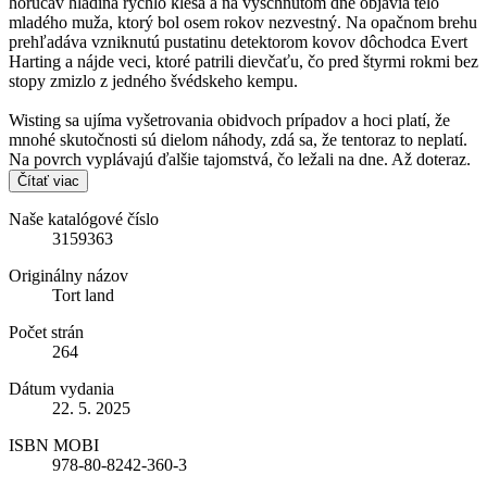
horúčav hladina rýchlo klesá a na vyschnutom dne objavia telo
mladého muža, ktorý bol osem rokov nezvestný. Na opačnom brehu
prehľadáva vzniknutú pustatinu detektorom kovov dôchodca Evert
Harting a nájde veci, ktoré patrili dievčaťu, čo pred štyrmi rokmi bez
stopy zmizlo z jedného švédskeho kempu.
Wisting sa ujíma vyšetrovania obidvoch prípadov a hoci platí, že
mnohé skutočnosti sú dielom náhody, zdá sa, že tentoraz to neplatí.
Na povrch vyplávajú ďalšie tajomstvá, čo ležali na dne. Až doteraz.
Čítať viac
Naše katalógové číslo
3159363
Originálny názov
Tort land
Počet strán
264
Dátum vydania
22. 5. 2025
ISBN MOBI
978-80-8242-360-3