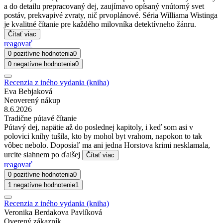
a do detailu prepracovaný dej, zaujímavo opísaný vnútorný svet
postáv, prekvapivé zvraty, nič prvoplánové. Séria Williama Wistinga
je kvalitné čítanie pre každého milovníka detektívneho žánru.
Čítať viac
reagovať
0 pozitívne hodnotenia
0
0 negatívne hodnotenia
0
Recenzia z iného vydania (kniha)
Eva Bebjaková
Neoverený nákup
8.6.2026
Tradične pútavé čítanie
Pútavý dej, napätie až do poslednej kapitoly, i keď som asi v
polovici knihy tušila, kto by mohol byt vrahom, napokon to tak
vôbec nebolo. Doposiaľ ma ani jedna Horstova krimi nesklamala,
urcite siahnem po ďalšej
Čítať viac
reagovať
0 pozitívne hodnotenia
0
1 negatívne hodnotenie
1
Recenzia z iného vydania (kniha)
Veronika Berdakova Pavlíková
Overený zákazník