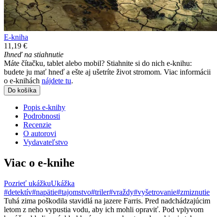
E-kniha
11,19 €
Ihneď na stiahnutie
Máte čítačku, tablet alebo mobil? Stiahnite si do nich e-knihu:
budete ju mať hneď a ešte aj ušetríte život stromom. Viac informácii
o e-knihách
nájdete tu
.
Do košíka
Popis e-knihy
Podrobnosti
Recenzie
O autorovi
Vydavateľstvo
Viac o e-knihe
Pozrieť ukážku
Ukážka
#detektív
#napätie
#tajomstvo
#triler
#vraždy
#vyšetrovanie
#zmiznutie
Tuhá zima poškodila stavidlá na jazere Farris. Pred nadchádzajúcim
letom z neho vypustia vodu, aby ich mohli opraviť. Pod vplyvom