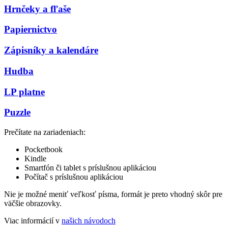
Hrnčeky a fľaše
Papiernictvo
Zápisníky a kalendáre
Hudba
LP platne
Puzzle
Prečítate na zariadeniach:
Pocketbook
Kindle
Smartfón či tablet s príslušnou aplikáciou
Počítač s príslušnou aplikáciou
Nie je možné meniť veľkosť písma, formát je preto vhodný skôr pre
väčšie obrazovky.
Viac informácií v
našich návodoch