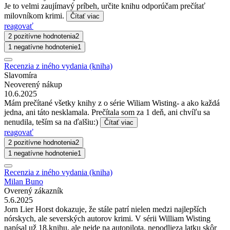
Je to velmi zaujímavý príbeh, určite knihu odporúčam prečítať
milovníkom krimi.
Čítať viac
reagovať
2 pozitívne hodnotenia
2
1 negatívne hodnotenie
1
Recenzia z iného vydania (kniha)
Slavomíra
Neoverený nákup
10.6.2025
Mám prečítané všetky knihy z o série Wiliam Wisting- a ako každá
jedna, ani táto nesklamala. Prečítala som za 1 deň, ani chvíľu sa
nenudila, teším sa na ďalšiu:)
Čítať viac
reagovať
2 pozitívne hodnotenia
2
1 negatívne hodnotenie
1
Recenzia z iného vydania (kniha)
Milan Buno
Overený zákazník
5.6.2025
Jorn Lier Horst dokazuje, že stále patrí nielen medzi najlepších
nórskych, ale severských autorov krimi. V sérii William Wisting
napísal už 18.knihu, ale nejde na autopilota, nepodlieza latku skôr