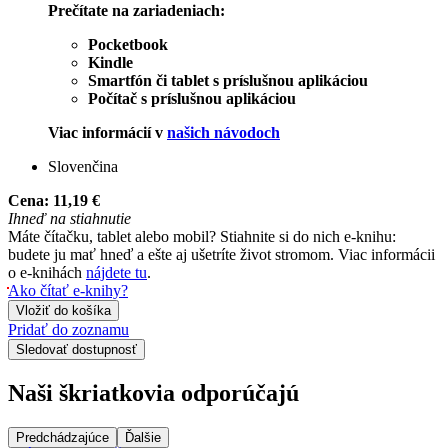
Prečítate na zariadeniach:
Pocketbook
Kindle
Smartfón či tablet s príslušnou aplikáciou
Počítač s príslušnou aplikáciou
Viac informácií v
našich návodoch
Slovenčina
Cena:
11,19 €
Ihneď na stiahnutie
Máte čítačku, tablet alebo mobil? Stiahnite si do nich e-knihu:
budete ju mať hneď a ešte aj ušetríte život stromom. Viac informácii
o e-knihách
nájdete tu
.
Ako čítať e-knihy?
Vložiť do košíka
Pridať do zoznamu
Sledovať dostupnosť
Naši škriatkovia odporúčajú
Predchádzajúce
Ďalšie