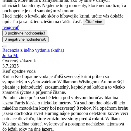
témami, ktoré nútia k zamysleniu sa, ako by sme v daných
situáciách konali my. Nájdeme tu aj momenty, ktoré nemoralizujú a
pochopenie je nad samotným zákonom.
I keď nejde o krvák, ale skôr o hĺbavejšie krimi, určite vás dokáže
upútať a ja sa už teraz teším na ďalšiu časť.
Čítať viac
reagovať
3 pozitívne hodnotenia
3
0 negatívne hodnotenia
0
Recenzia z iného vydania (kniha)
Julka M.
Overený zákazník
3.7.2025
Keď opadne voda
Kniha Keď opadne voda je ďalší severský krimi príbeh so
sympatickým vyšetrovatelom Williamom Wistingom. Autorov štýl
písania je jednoduchý, zrozumitelný, kapitoly sú krátke a to všetko
znamená rýchle a príjemné čítanie.
Po tuhej zime prišlo suché leto a pod vplyvom horúčav hladina
jazera Farris klesla o niekolko metrov. Na suchom dne objavili telo
mladého motorkára ktorý bol nezvestný 8 rokov. Na opačnom brehu
jazera dochodca Evert Harting nájde pomocou detektoru kovov veci
patriace dievčaťu, ktoré zmizlo bez stopy pred 4 rokmi. William
Wisting začína pátrať, vyšetrovať a postupne nachádzať tajomstvá
čo ležali roky na dne jazera.