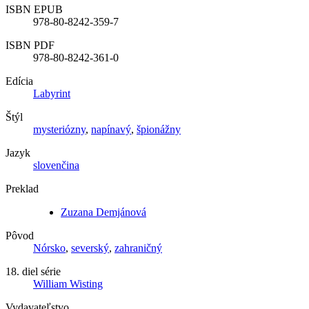
ISBN EPUB
978-80-8242-359-7
ISBN PDF
978-80-8242-361-0
Edícia
Labyrint
Štýl
mysteriózny
,
napínavý
,
špionážny
Jazyk
slovenčina
Preklad
Zuzana Demjánová
Pôvod
Nórsko
,
severský
,
zahraničný
18. diel série
William Wisting
Vydavateľstvo