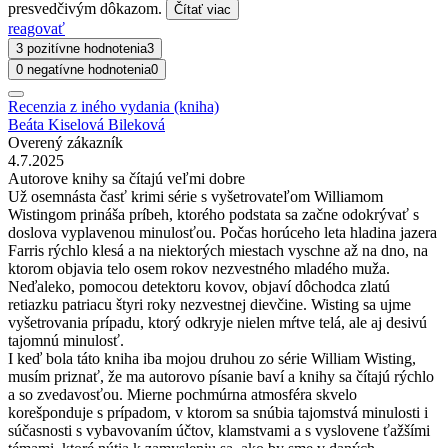
presvedčivým dôkazom.
Čítať viac
reagovať
3 pozitívne hodnotenia
3
0 negatívne hodnotenia
0
Recenzia z iného vydania (kniha)
Beáta Kiselová Bileková
Overený zákazník
4.7.2025
Autorove knihy sa čítajú veľmi dobre
Už osemnásta časť krimi série s vyšetrovateľom Williamom
Wistingom prináša príbeh, ktorého podstata sa začne odokrývať s
doslova vyplavenou minulosťou. Počas horúceho leta hladina jazera
Farris rýchlo klesá a na niektorých miestach vyschne až na dno, na
ktorom objavia telo osem rokov nezvestného mladého muža.
Neďaleko, pomocou detektoru kovov, objaví dôchodca zlatú
retiazku patriacu štyri roky nezvestnej dievčine. Wisting sa ujme
vyšetrovania prípadu, ktorý odkryje nielen mŕtve telá, ale aj desivú
tajomnú minulosť.
I keď bola táto kniha iba mojou druhou zo série William Wisting,
musím priznať, že ma autorovo písanie baví a knihy sa čítajú rýchlo
a so zvedavosťou. Mierne pochmúrna atmosféra skvelo
korešponduje s prípadom, v ktorom sa snúbia tajomstvá minulosti i
súčasnosti s vybavovaním účtov, klamstvami a s vyslovene ťažšími