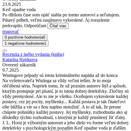
23.9.2025
Keď opadne voda
Po dlhšom čase som opäť siahla po tomto autorovi a neľutujem.
Pútavý príbeh, veľmi zaujímavo vykreslené. Aj rozuzlenie
prekvapilo. Odporúčam
Čítať viac
reagovať
0 pozitívne hodnotenia
0
1 negatívne hodnotenie
1
Recenzia z iného vydania (kniha)
Katarína Hajduova
Overený zákazník
9.7.2025
Wistingove prípady sú istota kriminálneho napätia až do konca
Na vyšetrovateľa Wistinga sa vždy veľmi teším. Je to moja
obľúbená séria. Napriek tomu, že už poznám autorov štýl a spôsob,
ktorým postupuje pri písaní, je to istota dobrej detektívky. Zločiny sú
vždy premyslené. Ale to nie je všetko. Oceňujem vykreslenie každej
postavy, cez jej pocity, myšlienky... Každá postava je tak čitateľovi
ešte bližšia a vie sa s ňou naplno stotožniť. A to až tak, že presne
chápete pohnútky každej postavy. Jej myšlienky, rozhodnutia ako aj
dôsledky týchto rozhodnutí, s ktorými je každý prinútený žiť ďalej.
J. L. Horst je výborným autorom a jeho dielo vo forme veľmi dobrej
detektívky s psychologickým pozadím Keď opadne voda je ďalším