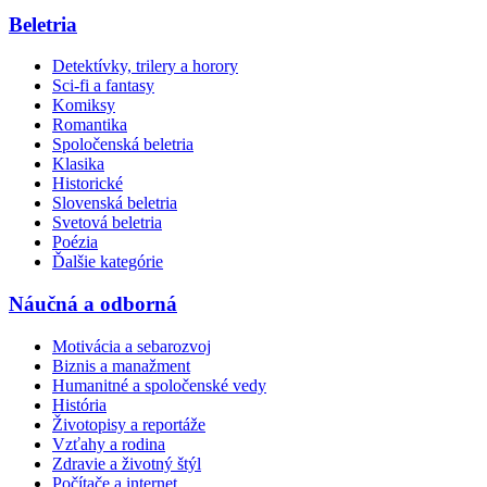
Beletria
Detektívky, trilery a horory
Sci-fi a fantasy
Komiksy
Romantika
Spoločenská beletria
Klasika
Historické
Slovenská beletria
Svetová beletria
Poézia
Ďalšie kategórie
Náučná a odborná
Motivácia a sebarozvoj
Biznis a manažment
Humanitné a spoločenské vedy
História
Životopisy a reportáže
Vzťahy a rodina
Zdravie a životný štýl
Počítače a internet