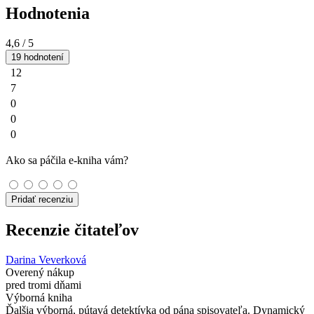
Hodnotenia
4,6
/ 5
19 hodnotení
12
7
0
0
0
Ako sa páčila e-kniha vám?
Pridať recenziu
Recenzie čitateľov
Darina Veverková
Overený nákup
pred tromi dňami
Výborná kniha
Ďalšia výborná, pútavá detektívka od pána spisovateľa. Dynamický