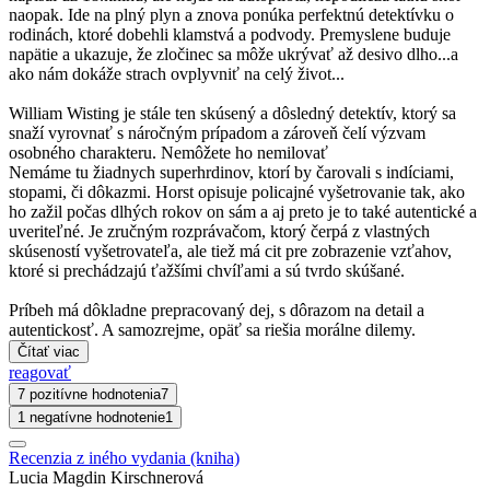
naopak. Ide na plný plyn a znova ponúka perfektnú detektívku o
rodinách, ktoré dobehli klamstvá a podvody. Premyslene buduje
napätie a ukazuje, že zločinec sa môže ukrývať až desivo dlho...a
ako nám dokáže strach ovplyvniť na celý život...
William Wisting je stále ten skúsený a dôsledný detektív, ktorý sa
snaží vyrovnať s náročným prípadom a zároveň čelí výzvam
osobného charakteru. Nemôžete ho nemilovať
Nemáme tu žiadnych superhrdinov, ktorí by čarovali s indíciami,
stopami, či dôkazmi. Horst opisuje policajné vyšetrovanie tak, ako
ho zažil počas dlhých rokov on sám a aj preto je to také autentické a
uveriteľné. Je zručným rozprávačom, ktorý čerpá z vlastných
skúseností vyšetrovateľa, ale tiež má cit pre zobrazenie vzťahov,
ktoré si prechádzajú ťažšími chvíľami a sú tvrdo skúšané.
Príbeh má dôkladne prepracovaný dej, s dôrazom na detail a
autentickosť. A samozrejme, opäť sa riešia morálne dilemy.
Čítať viac
reagovať
7 pozitívne hodnotenia
7
1 negatívne hodnotenie
1
Recenzia z iného vydania (kniha)
Lucia Magdin Kirschnerová