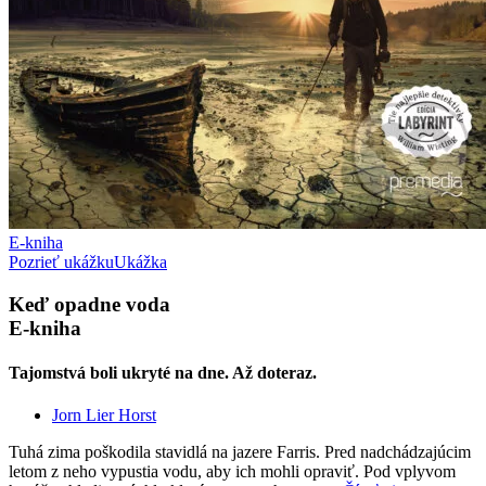
E-kniha
Pozrieť ukážku
Ukážka
Keď opadne voda
E-kniha
Tajomstvá boli ukryté na dne. Až doteraz.
Jorn Lier Horst
Tuhá zima poškodila stavidlá na jazere Farris. Pred nadchádzajúcim
letom z neho vypustia vodu, aby ich mohli opraviť. Pod vplyvom