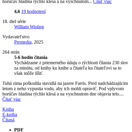
horúčav hladina rýchlo klesá a na vyschnutom...
Čítať viac
4,6
19 hodnotení
18. diel série
William Wisting
Vydavateľstvo
Premedia
, 2025
264 strán
5-6 hodín čítania
Vychádzame z priemerného údaju o rýchlosti čítania 230 slov
za minútu, od knihy ku knihe a čitateľa ku čitateľovi sa to
však môže líšiť.
Tuhá zima poškodila stavidlá na jazere Farris. Pred nadchádzajúcim
letom z neho vypustia vodu, aby ich mohli opraviť. Pod vplyvom
horúčav hladina rýchlo klesá a na vyschnutom dne objavia telo....
Čítať viac
Kniha
E-kniha
Čítaná
PDF