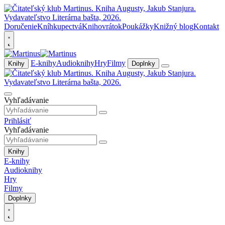
Doručenie
Kníhkupectvá
Knihovrátok
Poukážky
Knižný blog
Kontakt
E-knihy
Audioknihy
Hry
Filmy
Knihy
Doplnky
Vyhľadávanie
Prihlásiť
Vyhľadávanie
Knihy
E-knihy
Audioknihy
Hry
Filmy
Doplnky