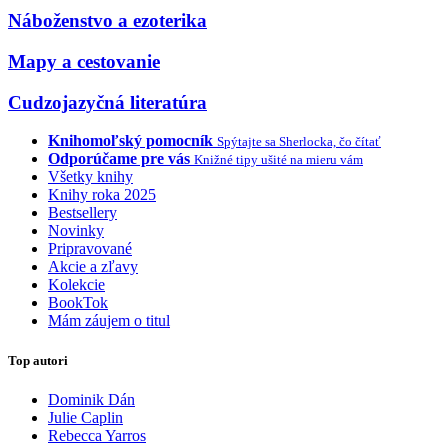
Náboženstvo a ezoterika
Mapy a cestovanie
Cudzojazyčná literatúra
Knihomoľský pomocník
Spýtajte sa Sherlocka, čo čítať
Odporúčame pre vás
Knižné tipy ušité na mieru vám
Všetky knihy
Knihy roka 2025
Bestsellery
Novinky
Pripravované
Akcie a zľavy
Kolekcie
BookTok
Mám záujem o titul
Top autori
Dominik Dán
Julie Caplin
Rebecca Yarros