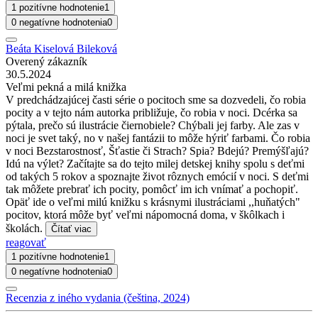
1 pozitívne hodnotenie
1
0 negatívne hodnotenia
0
Beáta Kiselová Bileková
Overený zákazník
30.5.2024
Veľmi pekná a milá knižka
V predchádzajúcej časti série o pocitoch sme sa dozvedeli, čo robia
pocity a v tejto nám autorka približuje, čo robia v noci. Dcérka sa
pýtala, prečo sú ilustrácie čiernobiele? Chýbali jej farby. Ale zas v
noci je svet taký, no v našej fantázii to môže hýriť farbami. Čo robia
v noci Bezstarostnosť, Šťastie či Strach? Spia? Bdejú? Premýšľajú?
Idú na výlet? Začítajte sa do tejto milej detskej knihy spolu s deťmi
od takých 5 rokov a spoznajte život rôznych emócií v noci. S deťmi
tak môžete prebrať ich pocity, pomôcť im ich vnímať a pochopiť.
Opäť ide o veľmi milú knižku s krásnymi ilustráciami ,,huňatých"
pocitov, ktorá môže byť veľmi nápomocná doma, v škôlkach i
školách.
Čítať viac
reagovať
1 pozitívne hodnotenie
1
0 negatívne hodnotenia
0
Recenzia z iného vydania (čeština, 2024)