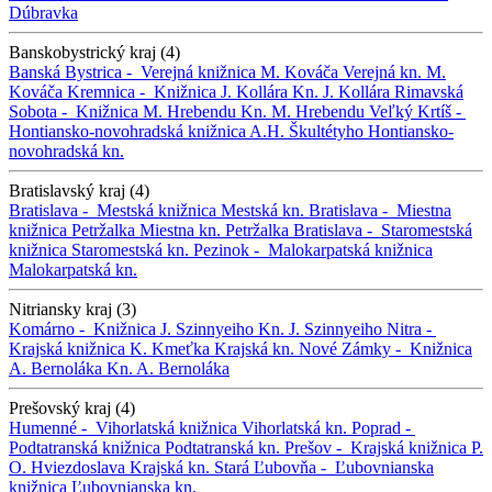
Dúbravka
Banskobystrický kraj (4)
Banská Bystrica -
Verejná knižnica M. Kováča
Verejná kn. M.
Kováča
Kremnica -
Knižnica J. Kollára
Kn. J. Kollára
Rimavská
Sobota -
Knižnica M. Hrebendu
Kn. M. Hrebendu
Veľký Krtíš -
Hontiansko-novohradská knižnica A.H. Škultétyho
Hontiansko-
novohradská kn.
Bratislavský kraj (4)
Bratislava -
Mestská knižnica
Mestská kn.
Bratislava -
Miestna
knižnica Petržalka
Miestna kn. Petržalka
Bratislava -
Staromestská
knižnica
Staromestská kn.
Pezinok -
Malokarpatská knižnica
Malokarpatská kn.
Nitriansky kraj (3)
Komárno -
Knižnica J. Szinnyeiho
Kn. J. Szinnyeiho
Nitra -
Krajská knižnica K. Kmeťka
Krajská kn.
Nové Zámky -
Knižnica
A. Bernoláka
Kn. A. Bernoláka
Prešovský kraj (4)
Humenné -
Vihorlatská knižnica
Vihorlatská kn.
Poprad -
Podtatranská knižnica
Podtatranská kn.
Prešov -
Krajská knižnica P.
O. Hviezdoslava
Krajská kn.
Stará Ľubovňa -
Ľubovnianska
knižnica
Ľubovnianska kn.