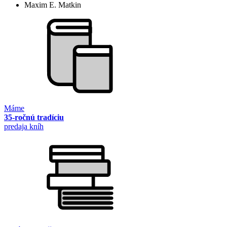
Maxim E. Matkin
Máme
35-ročnú tradíciu
predaja kníh