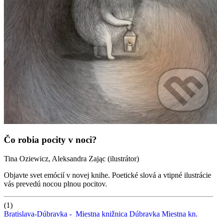
Čo robia pocity v noci?
Tina Oziewicz, Aleksandra Zając (ilustrátor)
Objavte svet emócií v novej knihe. Poetické slová a vtipné ilustrácie
vás prevedú nocou plnou pocitov.
(1)
Bratislava-Dúbravka -
Miestna knižnica Dúbravka
Miestna kn.