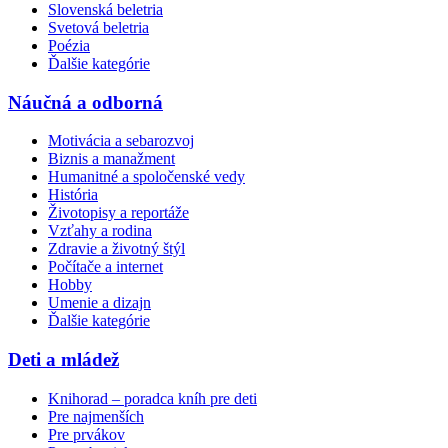
Slovenská beletria
Svetová beletria
Poézia
Ďalšie kategórie
Náučná a odborná
Motivácia a sebarozvoj
Biznis a manažment
Humanitné a spoločenské vedy
História
Životopisy a reportáže
Vzťahy a rodina
Zdravie a životný štýl
Počítače a internet
Hobby
Umenie a dizajn
Ďalšie kategórie
Deti a mládež
Knihorad – poradca kníh pre deti
Pre najmenších
Pre prvákov