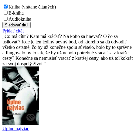
Kniha (vrátane čítaných)
E-kniha
Audiokniha
Sledovať titul
Pridať citát
Čo má cítiť? Kam má kráčať? Na koho sa hnevať? O čo sa
usilovať? Kde je ten jediný pevný bod, od ktorého sa dá odvodiť
všetko ostatné, čo by už konečne spolu súviselo, bolo by to správne
a fungovalo by to tak, že by už nebolo potrebné vracať sa z kratšej
cesty? Konečne sa nemusieť vracať z kratšej cesty, ako už toľkokrát
za svoj dospelý život.
Úplne najviac