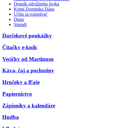
Denník odvážneho bojka
Krimi Dominika Dána
Učím sa rozprávať
Duna
Smradi
Darčekové poukážky
Čítačky e-kníh
Vecičky od Martinusu
Káva, čaj a pochutiny
Hrnčeky a fľaše
Papiernictvo
Zápisníky a kalendáre
Hudba