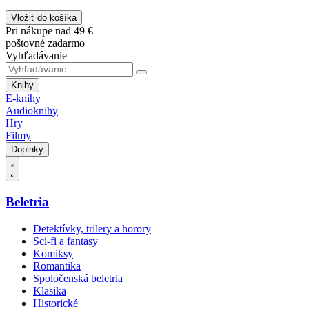
Vložiť do košíka
Pri nákupe nad 49 €
poštovné zadarmo
Vyhľadávanie
Knihy
E-knihy
Audioknihy
Hry
Filmy
Doplnky
Beletria
Detektívky, trilery a horory
Sci-fi a fantasy
Komiksy
Romantika
Spoločenská beletria
Klasika
Historické