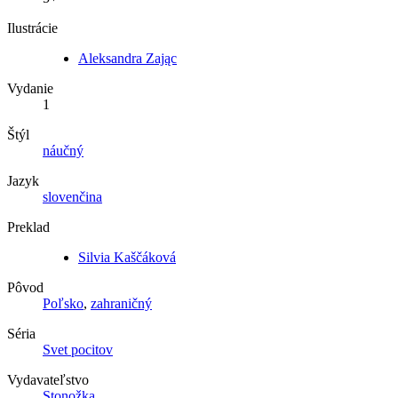
Ilustrácie
Aleksandra Zając
Vydanie
1
Štýl
náučný
Jazyk
slovenčina
Preklad
Silvia Kaščáková
Pôvod
Poľsko
,
zahraničný
Séria
Svet pocitov
Vydavateľstvo
Stonožka