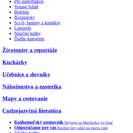
Pre pubertiakov
Young Adult
Beletria
Rozprávky
Sci-fi, fantasy a komiksy
Leporelá
Náučné knihy
Ďalšie kategórie
Životopisy a reportáže
Kuchárky
Učebnice a slovníky
Náboženstvo a ezoterika
Mapy a cestovanie
Cudzojazyčná literatúra
Knihomoľský pomocník
Spýtajte sa Sherlocka, čo čítať
Odporúčame pre vás
Knižné tipy ušité na mieru vám
Všetky knihy