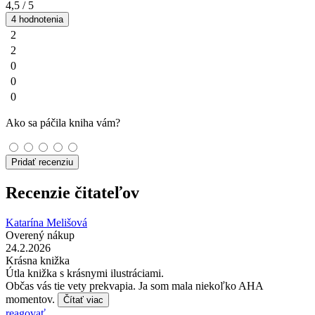
4,5
/ 5
4 hodnotenia
2
2
0
0
0
Ako sa páčila kniha vám?
Pridať recenziu
Recenzie čitateľov
Katarína Melišová
Overený nákup
24.2.2026
Krásna knižka
Útla knižka s krásnymi ilustráciami.
Občas vás tie vety prekvapia. Ja som mala niekoľko AHA
momentov.
Čítať viac
reagovať