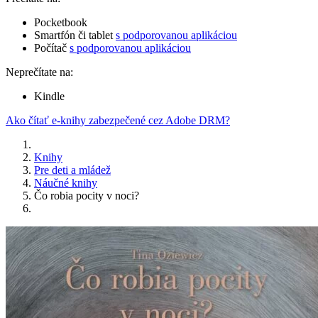
Pocketbook
Smartfón či tablet
s podporovanou aplikáciou
Počítač
s podporovanou aplikáciou
Neprečítate na:
Kindle
Ako čítať e-knihy zabezpečené cez Adobe DRM?
Knihy
Pre deti a mládež
Náučné knihy
Čo robia pocity v noci?