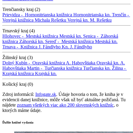
Trenčiansky kraj (2)
Prievidza -
Hornonitrianska knižnica
Hornonitrianska kn.
Trenčín -
Verejná knižnica Michala Rešetku
Verejná kn. M. Rešetku
Trnavský kraj (4)
Hlohovec -
Mestská knižnica
Mestská kn.
Senica -
Záhorská
knižnica
Záhorská kn.
Sereď -
Mestská knižnica
Mestská kn.
Trnava -
Knižnica J. Fándlyho
Kn. J. Fándlyho
Žilinský kraj (3)
Dolný Kubín -
Oravská knižnica A. Habovštiaka
Oravská kn. A.
Habovštiaka
Martin -
Turčianska knižnica
Turčianska kn.
Žilina -
Krajská knižnica
Krajská kn.
Košický kraj (0)
Zdroj informácií:
Infogate.sk
. Údaje hovoria o tom, že kniha je v
evidencii danej knižnice, môže však už byť aktuálne požičaná. Tu
nájdete
zoznam všetkých viac ako 200 slovenských knižníc
, o
ktorých máme údaje.
Ďalšie knižné vydania