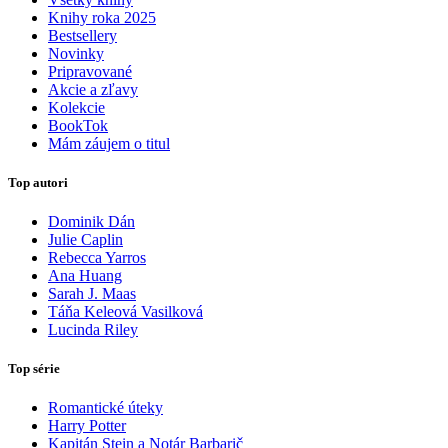
Knihy roka 2025
Bestsellery
Novinky
Pripravované
Akcie a zľavy
Kolekcie
BookTok
Mám záujem o titul
Top autori
Dominik Dán
Julie Caplin
Rebecca Yarros
Ana Huang
Sarah J. Maas
Táňa Keleová Vasilková
Lucinda Riley
Top série
Romantické úteky
Harry Potter
Kapitán Stein a Notár Barbarič