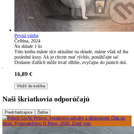
Pevná väzba
Čeština, 2024
Na sklade 1 ks
Túto knihu máme síce aktuálne na sklade, máme však už iba
posledné kusy. Ak ju chcete mať rýchlo, ponáhľajte sa!
Dodanie ďalších môže trvať dlhšie, zvyčajne do piatich dní.
16,89 €
Vložiť do košíka
Naši škriatkovia odporúčajú
Predchádzajúce
Ďalšie