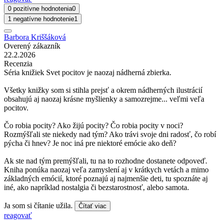
0 pozitívne hodnotenia
0
1 negatívne hodnotenie
1
Barbora Kriššáková
Overený zákazník
22.2.2026
Recenzia
Séria knižiek Svet pocitov je naozaj nádherná zbierka.
Všetky knižky som si stihla prejsť a okrem nádherných ilustrácií
obsahujú aj naozaj krásne myšlienky a samozrejme... veľmi veľa
pocitov.
Čo robia pocity? Ako žijú pocity? Čo robia pocity v noci?
Rozmýšľali ste niekedy nad tým? Ako trávi svoje dni radosť, čo robí
pýcha či hnev? Je noc iná pre niektoré emócie ako deň?
Ak ste nad tým premýšľali, tu na to rozhodne dostanete odpoveď.
Kniha ponúka naozaj veľa zamyslení aj v krátkych vetách a mimo
základných emócií, ktoré poznajú aj najmenšie deti, tu spoznáte aj
iné, ako napríklad nostalgia či bezstarostnosť, alebo samota.
Ja som si čítanie užila.
Čítať viac
reagovať