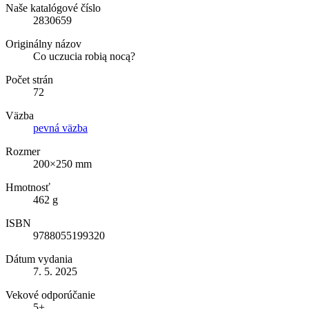
Naše katalógové číslo
2830659
Originálny názov
Co uczucia robią nocą?
Počet strán
72
Väzba
pevná väzba
Rozmer
200×250 mm
Hmotnosť
462 g
ISBN
9788055199320
Dátum vydania
7. 5. 2025
Vekové odporúčanie
5+