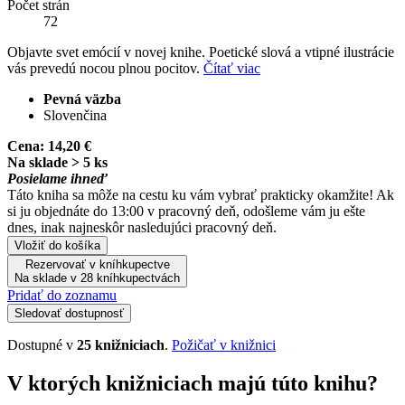
Počet strán
72
Objavte svet emócií v novej knihe. Poetické slová a vtipné ilustrácie
vás prevedú nocou plnou pocitov.
Čítať viac
Pevná väzba
Slovenčina
Cena:
14,20 €
Na sklade > 5 ks
Posielame ihneď
Táto kniha sa môže na cestu ku vám vybrať prakticky okamžite! Ak
si ju objednáte do 13:00 v pracovný deň, odošleme vám ju ešte
dnes, inak najneskôr nasledujúci pracovný deň.
Vložiť do košíka
Rezervovať v kníhkupectve
Na sklade v 28 kníhkupectvách
Pridať do zoznamu
Sledovať dostupnosť
Dostupné v
25 knižniciach
.
Požičať v knižnici
V ktorých knižniciach majú túto knihu?