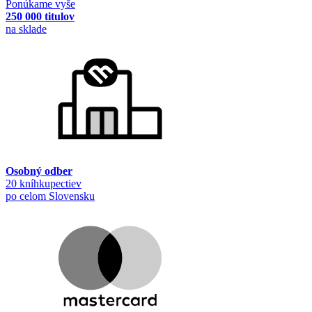
Ponúkame vyše
250 000 titulov
na sklade
Osobný odber
20 kníhkupectiev
po celom Slovensku