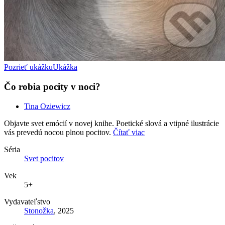
Pozrieť ukážku
Ukážka
Čo robia pocity v noci?
Tina Oziewicz
Objavte svet emócií v novej knihe. Poetické slová a vtipné ilustrácie
vás prevedú nocou plnou pocitov.
Čítať viac
Séria
Svet pocitov
Vek
5+
Vydavateľstvo
Stonožka
, 2025