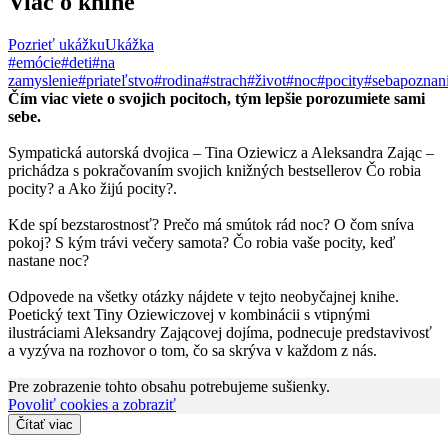
Viac o knihe
Pozrieť ukážku
Ukážka
#emócie
#deti
#na
zamyslenie
#priateľstvo
#rodina
#strach
#život
#noc
#pocity
#sebapoznan
Čím viac viete o svojich pocitoch, tým lepšie porozumiete sami
sebe.
Sympatická autorská dvojica – Tina Oziewicz a Aleksandra Zając –
prichádza s pokračovaním svojich knižných bestsellerov Čo robia
pocity? a Ako žijú pocity?.
Kde spí bezstarostnosť? Prečo má smútok rád noc? O čom sníva
pokoj? S kým trávi večery samota? Čo robia vaše pocity, keď
nastane noc?
Odpovede na všetky otázky nájdete v tejto neobyčajnej knihe.
Poetický text Tiny Oziewiczovej v kombinácii s vtipnými
ilustráciami Aleksandry Zającovej dojíma, podnecuje predstavivosť
a vyzýva na rozhovor o tom, čo sa skrýva v každom z nás.
Pre zobrazenie tohto obsahu potrebujeme sušienky.
Povoliť cookies a zobraziť
Čítať viac