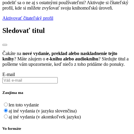
podeliť sa o ne aj s ostatnými používateľmi? Aktivujte si čítateľský
profil, kde si môžete zvyšovať svoju knihomoľskú úroveň.
Aktivovať čitateľský profil
Sledovať titul
Čakáte na
nové vydanie, preklad alebo naskladnenie tejto
knihy
? Máte záujem o
e-knihu alebo audioknihu
? Sledujte titul a
pošleme vám upozornenie, keď niečo z toho pridáme do ponuky.
E-mail
Zaujíma ma
len toto vydanie
aj iné vydania (v jazyku slovenčina)
aj iné vydania (v akomkoľvek jazyku)
Vo formáte