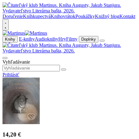
Doručenie
Kníhkupectvá
Knihovrátok
Poukážky
Knižný blog
Kontakt
E-knihy
Audioknihy
Hry
Filmy
Knihy
Doplnky
Vyhľadávanie
Prihlásiť
14,20 €