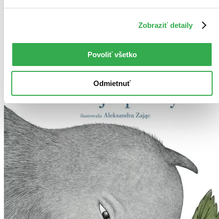
Tento produkt síce máme aktuálne na sklade, máme však už
iba posledné kusy a ďalšie už nemá ani distribútor, preto je
možné, že bude onedlho úplne vypredaný. Ak ho chcete mať,
Zobraziť detaily
ponáhľajte sa!
Vložiť do košíka
Povoliť všetko
Odmietnuť