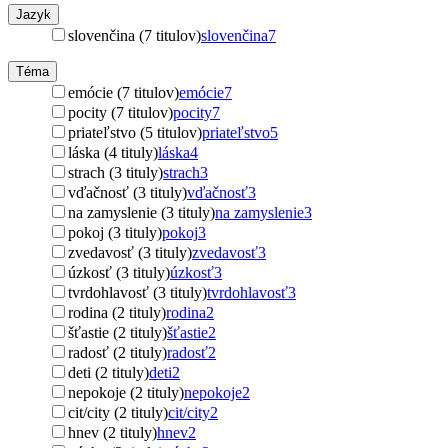
Jazyk
slovenčina (7 titulov)
slovenčina
7
Téma
emócie (7 titulov)
emócie
7
pocity (7 titulov)
pocity
7
priateľstvo (5 titulov)
priateľstvo
5
láska (4 tituly)
láska
4
strach (3 tituly)
strach
3
vďačnosť (3 tituly)
vďačnosť
3
na zamyslenie (3 tituly)
na zamyslenie
3
pokoj (3 tituly)
pokoj
3
zvedavosť (3 tituly)
zvedavosť
3
úzkosť (3 tituly)
úzkosť
3
tvrdohlavosť (3 tituly)
tvrdohlavosť
3
rodina (2 tituly)
rodina
2
šťastie (2 tituly)
šťastie
2
radosť (2 tituly)
radosť
2
deti (2 tituly)
deti
2
nepokoje (2 tituly)
nepokoje
2
cit/city (2 tituly)
cit/city
2
hnev (2 tituly)
hnev
2