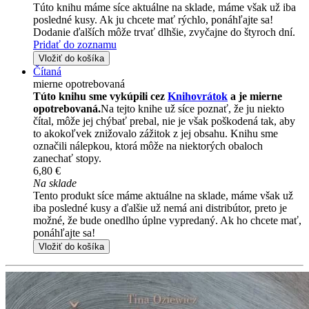
Túto knihu máme síce aktuálne na sklade, máme však už iba
posledné kusy. Ak ju chcete mať rýchlo, ponáhľajte sa!
Dodanie ďalších môže trvať dlhšie, zvyčajne do štyroch dní.
Pridať do zoznamu
Vložiť do košíka
Čítaná
mierne opotrebovaná
Túto knihu sme vykúpili cez
Knihovrátok
a je mierne
opotrebovaná.
Na tejto knihe už síce poznať, že ju niekto
čítal, môže jej chýbať prebal, nie je však poškodená tak, aby
to akokoľvek znižovalo zážitok z jej obsahu. Knihu sme
označili nálepkou, ktorá môže na niektorých obaloch
zanechať stopy.
6,80 €
Na sklade
Tento produkt síce máme aktuálne na sklade, máme však už
iba posledné kusy a ďalšie už nemá ani distribútor, preto je
možné, že bude onedlho úplne vypredaný. Ak ho chcete mať,
ponáhľajte sa!
Vložiť do košíka