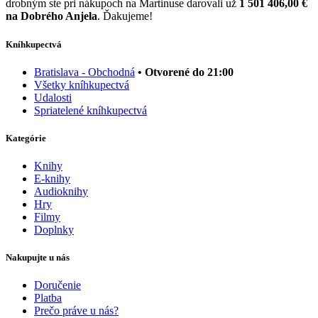
drobným ste pri nákupoch na Martinuse darovali už
1 501 406,00 €
na Dobrého Anjela
. Ďakujeme!
Kníhkupectvá
Bratislava - Obchodná
• Otvorené do 21:00
Všetky kníhkupectvá
Udalosti
Spriatelené kníhkupectvá
Kategórie
Knihy
E-knihy
Audioknihy
Hry
Filmy
Doplnky
Nakupujte u nás
Doručenie
Platba
Prečo práve u nás?