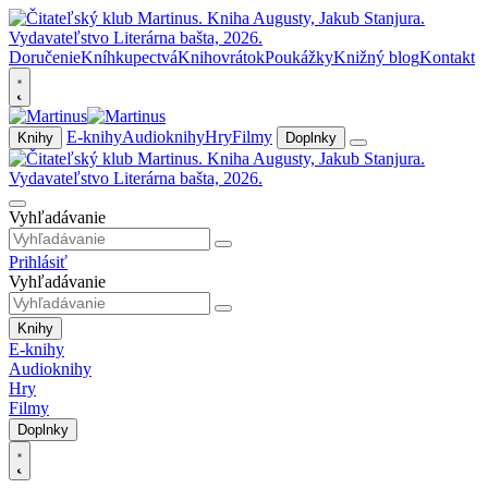
Doručenie
Kníhkupectvá
Knihovrátok
Poukážky
Knižný blog
Kontakt
E-knihy
Audioknihy
Hry
Filmy
Knihy
Doplnky
Vyhľadávanie
Prihlásiť
Vyhľadávanie
Knihy
E-knihy
Audioknihy
Hry
Filmy
Doplnky