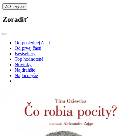
Zúžiť výber
Zoradiť
Od poslednej časti
Od prvej časti
Bestsellery
Top hodnotené
Novinky
Najdrahšie
Najlacnejšie