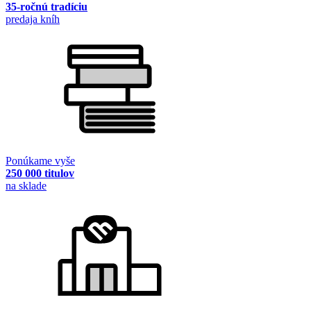
35-ročnú tradíciu
predaja kníh
Ponúkame vyše
250 000 titulov
na sklade