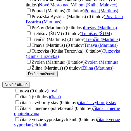
titulov)
Nové Mesto nad Váhom (Kniha Malovec)
Poprad (Martinus) (0 titulov)
Poprad (Martinus)
Považská Bystrica (Martinus) (0 titulov)
Považská
Bystrica (Martinus)
Prešov (Martinus) (0 titulov)
Prešov (Martinus)
Trebišov (ŠUM) (0 titulov)
Trebišov (ŠUM)
Trenčín (Martinus) (0 titulov)
Trenčín (Martinus)
Trnava (Martinus) (0 titulov)
Trnava (Martinus)
Turzovka (Kniha Turzovka) (0 titulov)
Turzovka
(Kniha Turzovka)
Zvolen (Martinus) (0 titulov)
Zvolen (Martinus)
Žilina (Martinus) (0 titulov)
Žilina (Martinus)
Ďalšie možnosti
Nové / čítané
nová (0 titulov)
nová
čítaná (0 titulov)
čítaná
čítaná - výborný stav (0 titulov)
čítaná - výborný stav
čítaná - mierne opotrebovaná (0 titulov)
čítaná - mierne
opotrebovaná
čítané verzie vypredaných kníh (0 titulov)
čítané verzie
vypredaných kníh