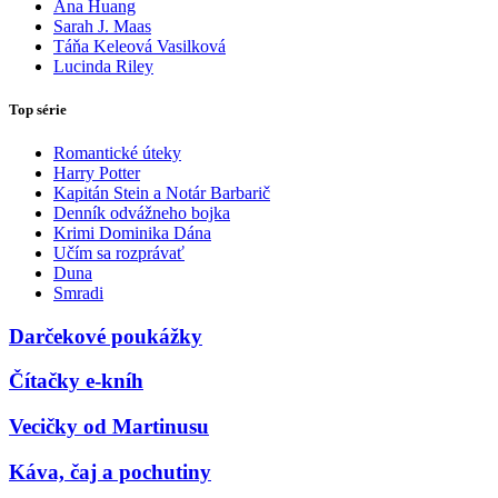
Ana Huang
Sarah J. Maas
Táňa Keleová Vasilková
Lucinda Riley
Top série
Romantické úteky
Harry Potter
Kapitán Stein a Notár Barbarič
Denník odvážneho bojka
Krimi Dominika Dána
Učím sa rozprávať
Duna
Smradi
Darčekové poukážky
Čítačky e-kníh
Vecičky od Martinusu
Káva, čaj a pochutiny