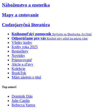
Náboženstvo a ezoterika
Mapy a cestovanie
Cudzojazyčná literatúra
Knihomoľský pomocník
Spýtajte sa Sherlocka, čo čítať
Odporúčame pre vás
Knižné tipy ušité na mieru vám
Všetky knihy
Knihy roka 2025
Bestsellery
Novinky
Pripravované
Akcie a zľavy
Kolekcie
BookTok
Mám záujem o titul
Top autori
Dominik Dán
Julie Caplin
Rebecca Yarros