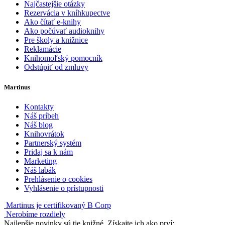
Najčastejšie otázky
Rezervácia v kníhkupectve
Ako čítať e-knihy
Ako počúvať audioknihy
Pre školy a knižnice
Reklamácie
Knihomoľský pomocník
Odstúpiť od zmluvy
Martinus
Kontakty
Náš príbeh
Náš blog
Knihovrátok
Partnerský systém
Pridaj sa k nám
Marketing
Náš labák
Prehlásenie o cookies
Vyhlásenie o prístupnosti
Martinus je certifikovaný B Corp
Nerobíme rozdiely
Najlepšie novinky sú tie knižné. Získajte ich ako prví: