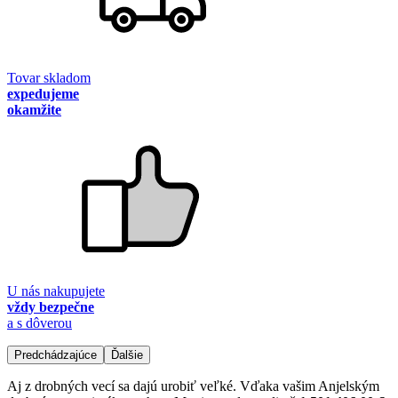
Tovar skladom
expedujeme
okamžite
U nás nakupujete
vždy bezpečne
a s dôverou
Predchádzajúce
Ďalšie
Aj z drobných vecí sa dajú urobiť veľké. Vďaka vašim Anjelským