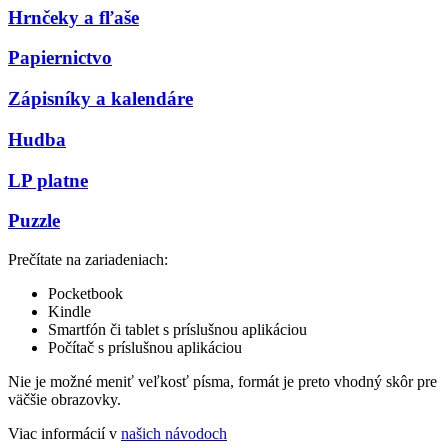
Hrnčeky a fľaše
Papiernictvo
Zápisníky a kalendáre
Hudba
LP platne
Puzzle
Prečítate na zariadeniach:
Pocketbook
Kindle
Smartfón či tablet s príslušnou aplikáciou
Počítač s príslušnou aplikáciou
Nie je možné meniť veľkosť písma, formát je preto vhodný skôr pre
väčšie obrazovky.
Viac informácií v
našich návodoch