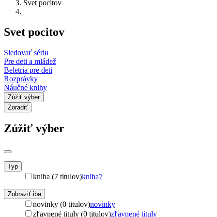
Svet pocitov
Svet pocitov
Sledovať sériu
Pre deti a mládež
Beletria pre deti
Rozprávky
Náučné knihy
Zúžiť výber
Zoradiť
Zúžiť výber
Typ
kniha (7 titulov)
kniha
7
Zobraziť iba
novinky (0 titulov)
novinky
zľavnené tituly (0 titulov)
zľavnené tituly