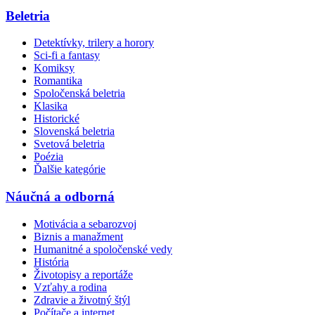
Beletria
Detektívky, trilery a horory
Sci-fi a fantasy
Komiksy
Romantika
Spoločenská beletria
Klasika
Historické
Slovenská beletria
Svetová beletria
Poézia
Ďalšie kategórie
Náučná a odborná
Motivácia a sebarozvoj
Biznis a manažment
Humanitné a spoločenské vedy
História
Životopisy a reportáže
Vzťahy a rodina
Zdravie a životný štýl
Počítače a internet