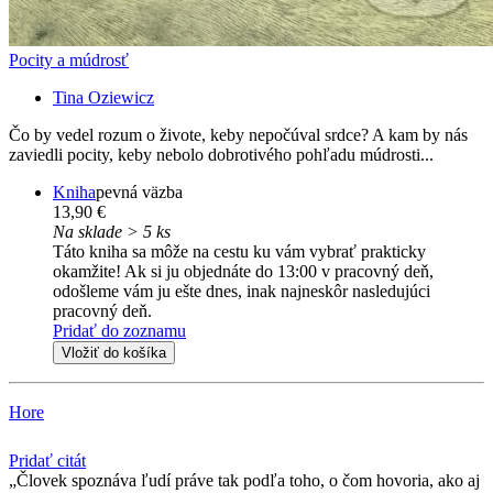
Pocity a múdrosť
Tina Oziewicz
Čo by vedel rozum o živote, keby nepočúval srdce? A kam by nás
zaviedli pocity, keby nebolo dobrotivého pohľadu múdrosti...
Kniha
pevná väzba
13,90 €
Na sklade > 5 ks
Táto kniha sa môže na cestu ku vám vybrať prakticky
okamžite! Ak si ju objednáte do 13:00 v pracovný deň,
odošleme vám ju ešte dnes, inak najneskôr nasledujúci
pracovný deň.
Pridať do zoznamu
Vložiť do košíka
Hore
Pridať citát
Človek spoznáva ľudí práve tak podľa toho, o čom hovoria, ako aj