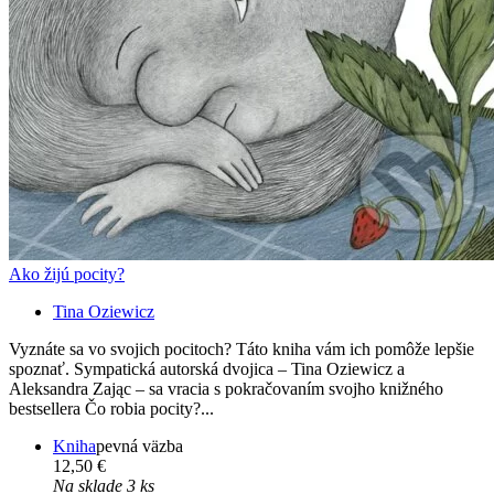
Ako žijú pocity?
Tina Oziewicz
Vyznáte sa vo svojich pocitoch? Táto kniha vám ich pomôže lepšie
spoznať. Sympatická autorská dvojica – Tina Oziewicz a
Aleksandra Zając – sa vracia s pokračovaním svojho knižného
bestsellera Čo robia pocity?...
Kniha
pevná väzba
12,50 €
Na sklade 3 ks