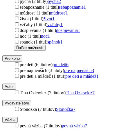
pýcha (2 tituly)
pýcha
2
sebapoznanie (1 titul)
sebapoznanie
1
múdrosť (1 titul)
múdrosť
1
život (1 titul)
život
1
vzťahy (1 titul)
vzťahy
1
dospievania (1 titul)
dospievania
1
noc (1 titul)
noc
1
spánok (1 titul)
spánok
1
Ďalšie možnosti
Pre koho
pre deti (6 titulov)
pre deti
6
pre najmenších (3 tituly)
pre najmenších
3
pre deti a mládež (1 titul)
pre deti a mládež
1
Autor
Tina Oziewicz (7 titulov)
Tina Oziewicz
7
Vydavateľstvo
Stonožka (7 titulov)
Stonožka
7
Väzba
pevná väzba (7 titulov)
pevná väzba
7