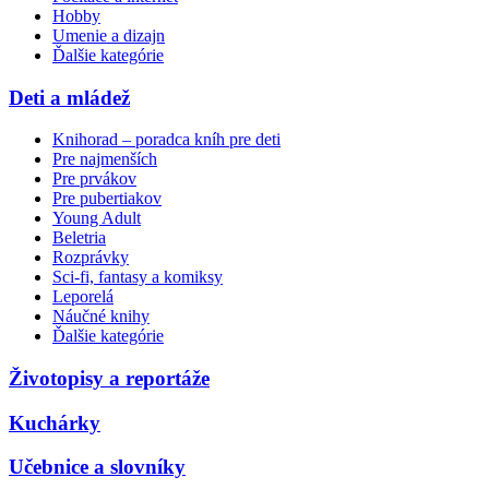
Hobby
Umenie a dizajn
Ďalšie kategórie
Deti a mládež
Knihorad – poradca kníh pre deti
Pre najmenších
Pre prvákov
Pre pubertiakov
Young Adult
Beletria
Rozprávky
Sci-fi, fantasy a komiksy
Leporelá
Náučné knihy
Ďalšie kategórie
Životopisy a reportáže
Kuchárky
Učebnice a slovníky