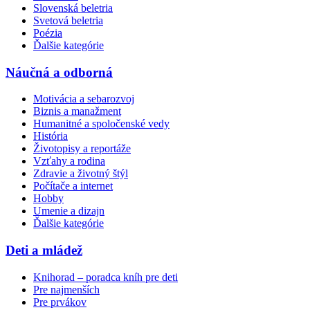
Slovenská beletria
Svetová beletria
Poézia
Ďalšie kategórie
Náučná a odborná
Motivácia a sebarozvoj
Biznis a manažment
Humanitné a spoločenské vedy
História
Životopisy a reportáže
Vzťahy a rodina
Zdravie a životný štýl
Počítače a internet
Hobby
Umenie a dizajn
Ďalšie kategórie
Deti a mládež
Knihorad – poradca kníh pre deti
Pre najmenších
Pre prvákov