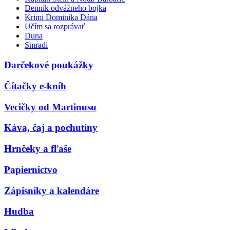
Denník odvážneho bojka
Krimi Dominika Dána
Učím sa rozprávať
Duna
Smradi
Darčekové poukážky
Čítačky e-kníh
Vecičky od Martinusu
Káva, čaj a pochutiny
Hrnčeky a fľaše
Papiernictvo
Zápisníky a kalendáre
Hudba