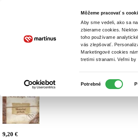
Doručenie
Kníhkupectvá
Knihovrátok
Poukážky
Knižný blog
Kontakt
Môžeme pracovať s cooki
Aby sme vedeli, ako sa na 
zbierame cookies. Niektor
E-knihy
Audioknihy
Hry
Filmy
Knihy
Doplnky
toho používame analytické
vás zlepšovať. Personaliz
Vyhľadávanie
Marketingové cookies nám 
tretími stranami. Veľmi b
Prihlásiť
Výber
Potrebné
P
súhlasu
9,20 €