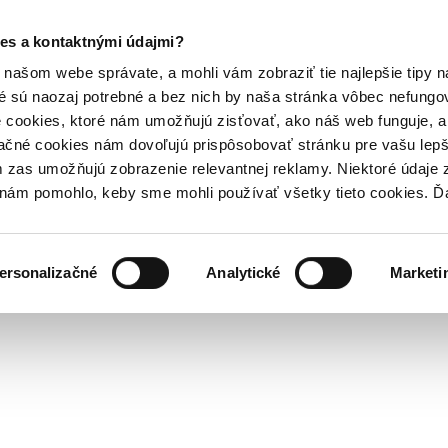
es a kontaktnými údajmi?
našom webe správate, a mohli vám zobraziť tie najlepšie tipy n
é sú naozaj potrebné a bez nich by naša stránka vôbec nefung
 cookies, ktoré nám umožňujú zisťovať, ako náš web funguje, a 
ačné cookies nám dovoľujú prispôsobovať stránku pre vašu lepši
zas umožňujú zobrazenie relevantnej reklamy. Niektoré údaje z
y nám pomohlo, keby sme mohli používať všetky tieto cookies. 
ersonalizačné
Analytické
Marketi