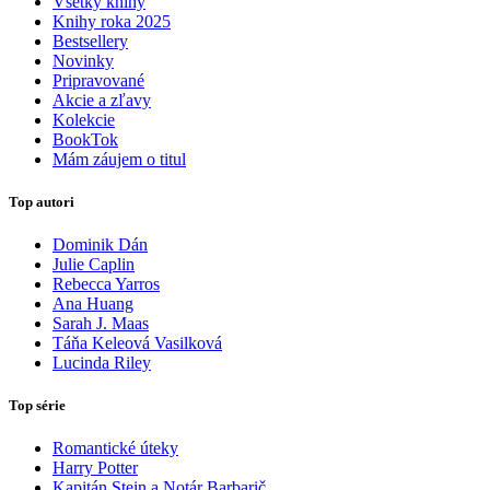
Všetky knihy
Knihy roka 2025
Bestsellery
Novinky
Pripravované
Akcie a zľavy
Kolekcie
BookTok
Mám záujem o titul
Top autori
Dominik Dán
Julie Caplin
Rebecca Yarros
Ana Huang
Sarah J. Maas
Táňa Keleová Vasilková
Lucinda Riley
Top série
Romantické úteky
Harry Potter
Kapitán Stein a Notár Barbarič