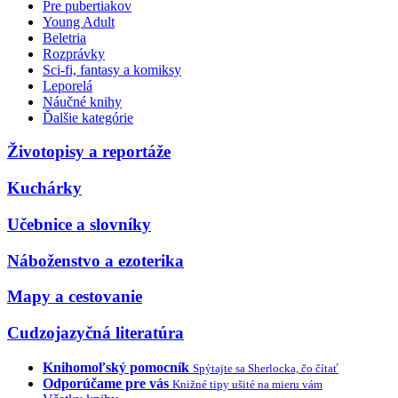
Pre pubertiakov
Young Adult
Beletria
Rozprávky
Sci-fi, fantasy a komiksy
Leporelá
Náučné knihy
Ďalšie kategórie
Životopisy a reportáže
Kuchárky
Učebnice a slovníky
Náboženstvo a ezoterika
Mapy a cestovanie
Cudzojazyčná literatúra
Knihomoľský pomocník
Spýtajte sa Sherlocka, čo čítať
Odporúčame pre vás
Knižné tipy ušité na mieru vám