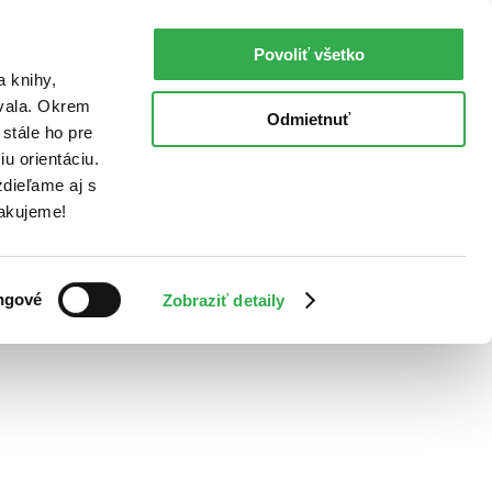
Povoliť všetko
a knihy,
ovala. Okrem
Odmietnuť
stále ho pre
u orientáciu.
dieľame aj s
Ďakujeme!
ngové
Zobraziť detaily