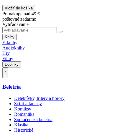
Vložiť do košíka
Pri nákupe nad 49 €
poštovné zadarmo
Vyhľadávanie
Knihy
E-knihy
Audioknihy
Hry
Filmy
Doplnky
Beletria
Detektívky, trilery a horory
Sci-fi a fantasy
Komiksy
Romantika
Spoločenská beletria
Klasika
Historické