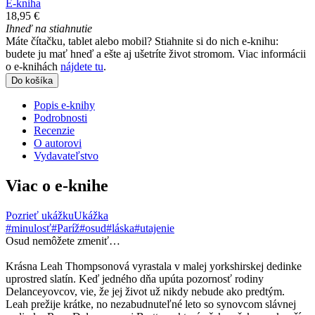
E-kniha
18,95 €
Ihneď na stiahnutie
Máte čítačku, tablet alebo mobil? Stiahnite si do nich e-knihu:
budete ju mať hneď a ešte aj ušetríte život stromom. Viac informácii
o e-knihách
nájdete tu
.
Do košíka
Popis e-knihy
Podrobnosti
Recenzie
O autorovi
Vydavateľstvo
Viac o e-knihe
Pozrieť ukážku
Ukážka
#minulosť
#Paríž
#osud
#láska
#utajenie
Osud nemôžete zmeniť…
Krásna Leah Thompsonová vyrastala v malej yorkshirskej dedinke
uprostred slatín. Keď jedného dňa upúta pozornosť rodiny
Delanceyovcov, vie, že jej život už nikdy nebude ako predtým.
Leah prežije krátke, no nezabudnuteľné leto so synovcom slávnej