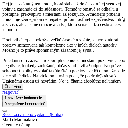
Dej je nasiaknutý temnotou, ktorá siaha až do čias druhej svetovej
vojny a zasahuje až do súčasnosti. Temné tajomstvá sa odhaľujú
postupne, prekvapivo a miestami až šokujúco. Atmosféru príbehu
umocňuje všadeprítomné napätie, prítomnosť nebezpečenstva, intríg
a závisti, ale aj silné emócie a láska, ktorá si nachádza cestu aj cez
temnotu.
Hoci príbeh opäť pokrýva veľké časové rozpätie, tentoraz nie sú
postavy spracované tak komplexne ako v iných dielach autorky.
Možno je to práve spomínaným zásahom jej syna…
Pri čítaní som zažívala rozporuplné emócie miestami pozitívne alebo
negatívne, inokedy zmiešané, občas sa objavil až odpor. No práve
schopnosť knihy vyvolať takúto škálu pocitov svedčí o tom, že stalé
ide o silné dielo. Napriek tomu mám pocit, že po druhýkrát sa k
Utajenému osudu už nevrátim. No jej čítanie absolútne neľutujem.
Čítať viac
reagovať
1 pozitívne hodnotenie
1
0 negatívne hodnotenia
0
Recenzia z iného vydania (kniha)
Maria Martinakova
Overený nákup