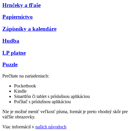
Hrnčeky a fľaše
Papiernictvo
Zápisníky a kalendáre
Hudba
LP platne
Puzzle
Prečítate na zariadeniach:
Pocketbook
Kindle
Smartfón či tablet s príslušnou aplikáciou
Počítač s príslušnou aplikáciou
Nie je možné meniť veľkosť písma, formát je preto vhodný skôr pre
väčšie obrazovky.
Viac informácií v
našich návodoch