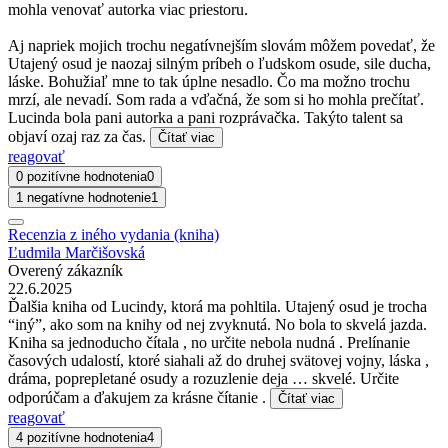
mohla venovať autorka viac priestoru.
Aj napriek mojich trochu negatívnejším slovám môžem povedať, že
Utajený osud je naozaj silným príbeh o ľudskom osude, sile ducha,
láske. Bohužiaľ mne to tak úplne nesadlo. Čo ma možno trochu
mrzí, ale nevadí. Som rada a vďačná, že som si ho mohla prečítať.
Lucinda bola pani autorka a pani rozprávačka. Takýto talent sa
objaví ozaj raz za čas.
Čítať viac
reagovať
0 pozitívne hodnotenia
0
1 negatívne hodnotenie
1
Recenzia z iného vydania (kniha)
Ľudmila Marčišovská
Overený zákazník
22.6.2025
Ďalšia kniha od Lucindy, ktorá ma pohltila. Utajený osud je trocha
“iný”, ako som na knihy od nej zvyknutá. No bola to skvelá jazda.
Kniha sa jednoducho čítala , no určite nebola nudná . Prelínanie
časových udalostí, ktoré siahali až do druhej svätovej vojny, láska ,
dráma, poprepletané osudy a rozuzlenie deja … skvelé. Určite
odporúčam a ďakujem za krásne čítanie .
Čítať viac
reagovať
4 pozitívne hodnotenia
4