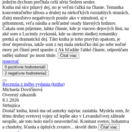
jedným dychom prečítala celú sériu Sedem sestier.
Kniha má síce pútavý dej, no je veľmi ťažká na čítanie. Tematika
koncentračného tábora a druhej na niekoľkých rozsiahlych stranách,
ďalej množstvo negatívnych postáv ako v minulosti, aj v
prítomnosti, veľa násilia a nešťastné osudy hlavných hrdinov.
Čakala som príjemne, lahke čítanie, kde je viacero dejových línii, na
aké som u Lucindy zvyknutá, kde sa okrem sladkej romantiky
pretká aj dramatickú dej. Táto kniha je toho pravým opakom, je
dosť depresívna, takže som z nej mala niekoľko dní po sebe nočné
mory pri čítaní pred spaním :( Ak hľadáte ľahké čítanie, odporúčam
radšej siahnuť po inom titule.
Čítať viac
reagovať
0 pozitívne hodnotenia
0
2 negatívne hodnotenia
2
Recenzia z iného vydania (kniha)
Michaela Dovičínová
Overený zákazník
8.1.2026
Strhujúca
Dosiaľ kniha, ktorá ma od autorky najviac zasiahla. Myslela som, že
tému druhej svetovej vojny už lepšie ako v Levanduľovej záhrade
neopíše, ale toto bolo niečo neuveriteľné. Kontrast svetov, bohatstva
a chudoby, šťastia a úplných zvratov... skvelé dielo
Čítať viac