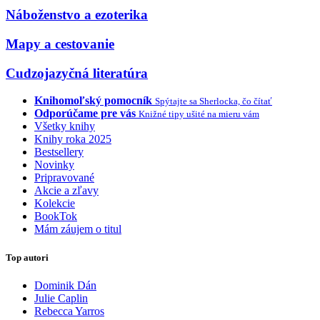
Náboženstvo a ezoterika
Mapy a cestovanie
Cudzojazyčná literatúra
Knihomoľský pomocník
Spýtajte sa Sherlocka, čo čítať
Odporúčame pre vás
Knižné tipy ušité na mieru vám
Všetky knihy
Knihy roka 2025
Bestsellery
Novinky
Pripravované
Akcie a zľavy
Kolekcie
BookTok
Mám záujem o titul
Top autori
Dominik Dán
Julie Caplin
Rebecca Yarros