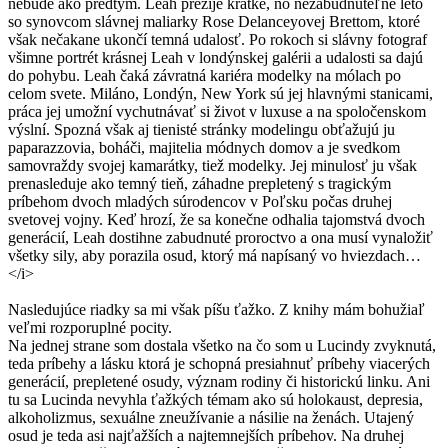
nebude ako predtým. Leah prežije krátke, no nezabudnuteľné leto
so synovcom slávnej maliarky Rose Delanceyovej Brettom, ktoré
však nečakane ukončí temná udalosť. Po rokoch si slávny fotograf
všimne portrét krásnej Leah v londýnskej galérii a udalosti sa dajú
do pohybu. Leah čaká závratná kariéra modelky na mólach po
celom svete. Miláno, Londýn, New York sú jej hlavnými stanicami,
práca jej umožní vychutnávať si život v luxuse a na spoločenskom
výslní. Spozná však aj tienisté stránky modelingu obťažujú ju
paparazzovia, boháči, majitelia módnych domov a je svedkom
samovraždy svojej kamarátky, tiež modelky. Jej minulosť ju však
prenasleduje ako temný tieň, záhadne prepletený s tragickým
príbehom dvoch mladých súrodencov v Poľsku počas druhej
svetovej vojny. Keď hrozí, že sa konečne odhalia tajomstvá dvoch
generácií, Leah dostihne zabudnuté proroctvo a ona musí vynaložiť
všetky sily, aby porazila osud, ktorý má napísaný vo hviezdach…
</i>
Nasledujúce riadky sa mi však píšu ťažko. Z knihy mám bohužiaľ
veľmi rozporuplné pocity.
Na jednej strane som dostala všetko na čo som u Lucindy zvyknutá,
teda príbehy a lásku ktorá je schopná presiahnuť príbehy viacerých
generácií, prepletené osudy, význam rodiny či historickú linku. Ani
tu sa Lucinda nevyhla ťažkých témam ako sú holokaust, depresia,
alkoholizmus, sexuálne zneužívanie a násilie na ženách. Utajený
osud je teda asi najťažších a najtemnejších príbehov. Na druhej