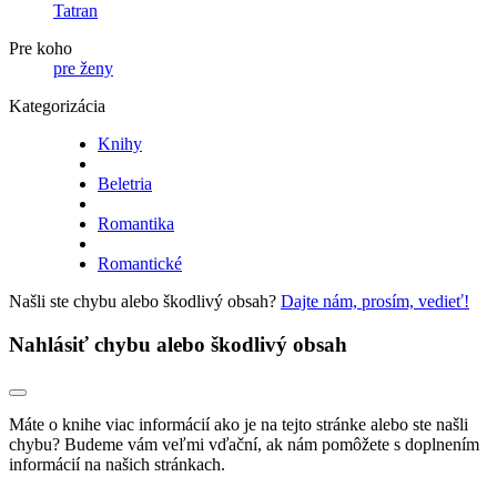
Tatran
Pre koho
pre ženy
Kategorizácia
Knihy
Beletria
Romantika
Romantické
Našli ste chybu alebo škodlivý obsah?
Dajte nám, prosím, vedieť!
Nahlásiť chybu alebo škodlivý obsah
Máte o knihe viac informácií ako je na tejto stránke alebo ste našli
chybu? Budeme vám veľmi vďační, ak nám pomôžete s doplnením
informácií na našich stránkach.