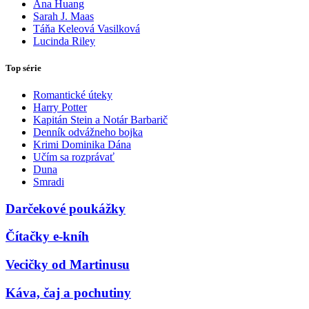
Ana Huang
Sarah J. Maas
Táňa Keleová Vasilková
Lucinda Riley
Top série
Romantické úteky
Harry Potter
Kapitán Stein a Notár Barbarič
Denník odvážneho bojka
Krimi Dominika Dána
Učím sa rozprávať
Duna
Smradi
Darčekové poukážky
Čítačky e-kníh
Vecičky od Martinusu
Káva, čaj a pochutiny