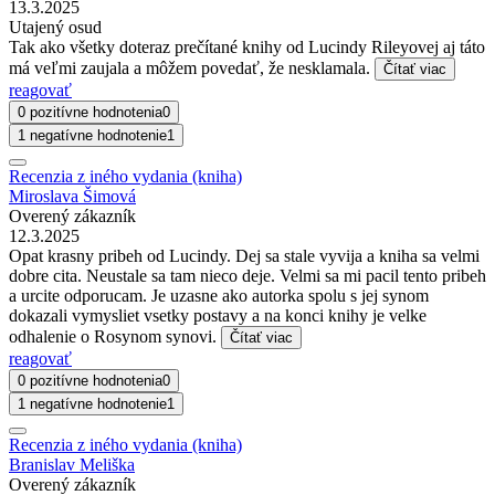
13.3.2025
Utajený osud
Tak ako všetky doteraz prečítané knihy od Lucindy Rileyovej aj táto
má veľmi zaujala a môžem povedať, že nesklamala.
Čítať viac
reagovať
0 pozitívne hodnotenia
0
1 negatívne hodnotenie
1
Recenzia z iného vydania (kniha)
Miroslava Šimová
Overený zákazník
12.3.2025
Opat krasny pribeh od Lucindy. Dej sa stale vyvija a kniha sa velmi
dobre cita. Neustale sa tam nieco deje. Velmi sa mi pacil tento pribeh
a urcite odporucam. Je uzasne ako autorka spolu s jej synom
dokazali vymysliet vsetky postavy a na konci knihy je velke
odhalenie o Rosynom synovi.
Čítať viac
reagovať
0 pozitívne hodnotenia
0
1 negatívne hodnotenie
1
Recenzia z iného vydania (kniha)
Branislav Meliška
Overený zákazník