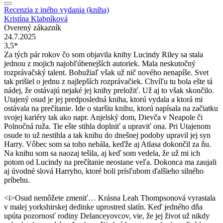
Recenzia z iného vydania (kniha)
Kristína Klabníková
Overený zákazník
24.7.2025
3,5*
Za tých pár rokov čo som objavila knihy Lucindy Riley sa stala
jednou z mojich najobľúbenejších autoriek. Mala neskutočný
rozprávačský talent. Bohužiaľ však už nič nového nenapíše. Svet
tak prišiel o jednu z najlepších rozprávačiek. Chvíľu tu bola ešte tá
nádej, že ostávajú nejaké jej knihy preložiť. Už aj to však skončilo.
Utajený osud je jej predposledná kniha, ktorú vydala a ktorá mi
ostávala na prečítanie. Ide o staršiu knihu, ktorú napísala na začiatku
svojej kariéry tak ako napr. Anjelský dom, Dievča v Neapole či
Polnočná ruža. Tie ešte stihla doplniť a upraviť ona. Pri Utajenom
osude to už nestihla a tak knihu do dnešnej podoby upravil jej syn
Harry. Vôbec som sa toho nebála, keďže aj Atlasa dokončil za ňu.
Na knihu som sa naozaj tešila, aj keď som vedela, že už mi ich
potom od Lucindy na prečítanie neostane veľa. Dokonca ma zaujali
aj úvodné slová Harryho, ktoré boli prísľubom ďalšieho silného
príbehu.
<i>Osud nemôžete zmeniť… Krásna Leah Thompsonová vyrastala
v malej yorkshirskej dedinke uprostred slatín. Keď jedného dňa
upúta pozornosť rodiny Delanceyovcov, vie, že jej život už nikdy