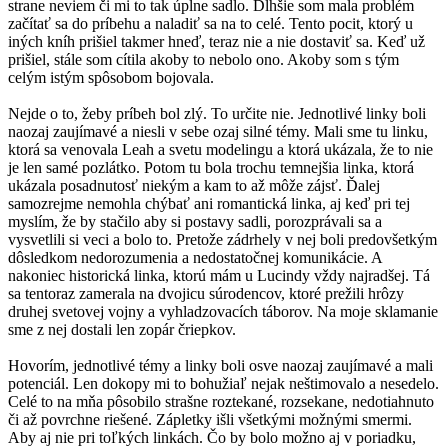
strane neviem či mi to tak úplne sadlo. Dlhšie som mala problém
začítať sa do príbehu a naladiť sa na to celé. Tento pocit, ktorý u
iných kníh prišiel takmer hneď, teraz nie a nie dostaviť sa. Keď už
prišiel, stále som cítila akoby to nebolo ono. Akoby som s tým
celým istým spôsobom bojovala.
Nejde o to, žeby príbeh bol zlý. To určite nie. Jednotlivé linky boli
naozaj zaujímavé a niesli v sebe ozaj silné témy. Mali sme tu linku,
ktorá sa venovala Leah a svetu modelingu a ktorá ukázala, že to nie
je len samé pozlátko. Potom tu bola trochu temnejšia linka, ktorá
ukázala posadnutosť niekým a kam to až môže zájsť. Ďalej
samozrejme nemohla chýbať ani romantická linka, aj keď pri tej
myslím, že by stačilo aby si postavy sadli, porozprávali sa a
vysvetlili si veci a bolo to. Pretože zádrhely v nej boli predovšetkým
dôsledkom nedorozumenia a nedostatočnej komunikácie. A
nakoniec historická linka, ktorú mám u Lucindy vždy najradšej. Tá
sa tentoraz zamerala na dvojicu súrodencov, ktoré prežili hrôzy
druhej svetovej vojny a vyhladzovacích táborov. Na moje sklamanie
sme z nej dostali len zopár čriepkov.
Hovorím, jednotlivé témy a linky boli osve naozaj zaujímavé a mali
potenciál. Len dokopy mi to bohužiaľ nejak neštimovalo a nesedelo.
Celé to na mňa pôsobilo strašne roztekané, rozsekane, nedotiahnuto
či až povrchne riešené. Zápletky išli všetkými možnými smermi.
Aby aj nie pri toľkých linkách. Čo by bolo možno aj v poriadku,