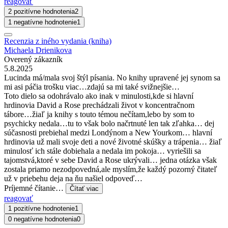
reagovať
2 pozitívne hodnotenia
2
1 negatívne hodnotenie
1
Recenzia z iného vydania (kniha)
Michaela Drienikova
Overený zákazník
5.8.2025
Lucinda má/mala svoj štýl písania. No knihy upravené jej synom sa
mi asi páčia trošku viac…zdajú sa mi také svižnejšie…
Toto dielo sa odohrávalo ako inak v minulosti,kde si hlavní
hrdinovia David a Rose prechádzali život v koncentračnom
tábore…žiaľ ja knihy s touto témou nečítam,lebo by som to
psychicky nedala…tu to však bolo načrtnuté len tak zľahka… dej
súčasnosti prebiehal medzi Londýnom a New Yourkom… hlavní
hrdinovia už mali svoje deti a nové životné skúšky a trápenia… žiaľ
minulosť ich stále dobiehala a nedala im pokoja… vyriešili sa
tajomstvá,ktoré v sebe David a Rose ukrývali… jedna otázka však
zostala priamo nezodpovedná,ale myslím,že každý pozorný čitateľ
už v priebehu deja na ňu našiel odpoveď…
Príjemné čítanie…
Čítať viac
reagovať
1 pozitívne hodnotenie
1
0 negatívne hodnotenia
0