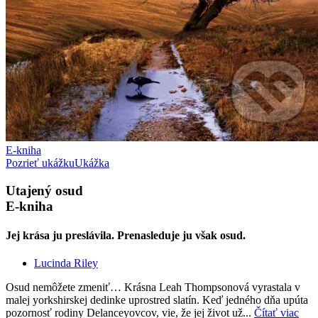
E-kniha
Pozrieť ukážku
Ukážka
Utajený osud
E-kniha
Jej krása ju preslávila. Prenasleduje ju však osud.
Lucinda Riley
Osud nemôžete zmeniť… Krásna Leah Thompsonová vyrastala v
malej yorkshirskej dedinke uprostred slatín. Keď jedného dňa upúta
pozornosť rodiny Delanceyovcov, vie, že jej život už...
Čítať viac