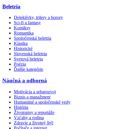
Beletria
Detektívky, trilery a horory
Sci-fi a fantasy
Komiksy
Romantika
Spoločenská beletria
Klasika
Historické
Slovenská beletria
Svetová beletria
Poézia
Ďalšie kategórie
Náučná a odborná
Motivácia a sebarozvoj
Biznis a manažment
Humanitné a spoločenské vedy
História
Životopisy a reportáže
Vzťahy a rodina
Zdravie a životný štýl
Počítače a internet