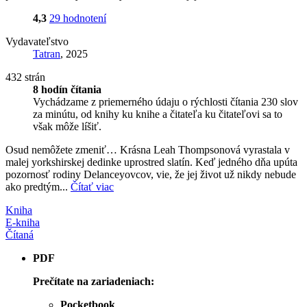
4,3
29 hodnotení
Vydavateľstvo
Tatran
, 2025
432 strán
8 hodín čítania
Vychádzame z priemerného údaju o rýchlosti čítania 230 slov
za minútu, od knihy ku knihe a čitateľa ku čitateľovi sa to
však môže líšiť.
Osud nemôžete zmeniť… Krásna Leah Thompsonová vyrastala v
malej yorkshirskej dedinke uprostred slatín. Keď jedného dňa upúta
pozornosť rodiny Delanceyovcov, vie, že jej život už nikdy nebude
ako predtým...
Čítať viac
Kniha
E-kniha
Čítaná
PDF
Prečítate na zariadeniach:
Pocketbook