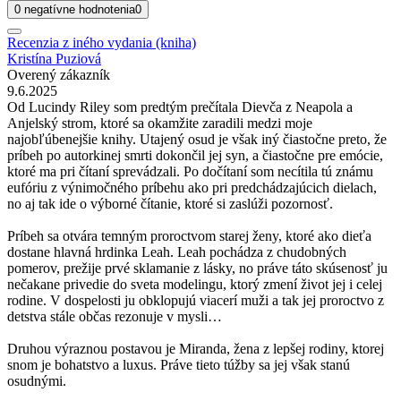
0 negatívne hodnotenia
0
Recenzia z iného vydania (kniha)
Kristína Puziová
Overený zákazník
9.6.2025
Od Lucindy Riley som predtým prečítala Dievča z Neapola a
Anjelský strom, ktoré sa okamžite zaradili medzi moje
najobľúbenejšie knihy. Utajený osud je však iný čiastočne preto, že
príbeh po autorkinej smrti dokončil jej syn, a čiastočne pre emócie,
ktoré ma pri čítaní sprevádzali. Po dočítaní som necítila tú známu
eufóriu z výnimočného príbehu ako pri predchádzajúcich dielach,
no aj tak ide o výborné čítanie, ktoré si zaslúži pozornosť.
Príbeh sa otvára temným proroctvom starej ženy, ktoré ako dieťa
dostane hlavná hrdinka Leah. Leah pochádza z chudobných
pomerov, prežije prvé sklamanie z lásky, no práve táto skúsenosť ju
nečakane privedie do sveta modelingu, ktorý zmení život jej i celej
rodine. V dospelosti ju obklopujú viacerí muži a tak jej proroctvo z
detstva stále občas rezonuje v mysli…
Druhou výraznou postavou je Miranda, žena z lepšej rodiny, ktorej
snom je bohatstvo a luxus. Práve tieto túžby sa jej však stanú
osudnými.