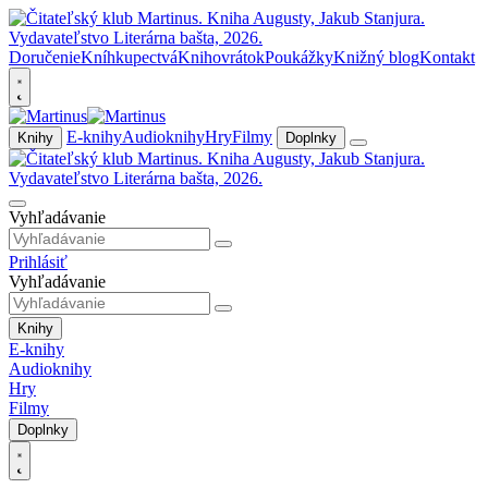
Doručenie
Kníhkupectvá
Knihovrátok
Poukážky
Knižný blog
Kontakt
E-knihy
Audioknihy
Hry
Filmy
Knihy
Doplnky
Vyhľadávanie
Prihlásiť
Vyhľadávanie
Knihy
E-knihy
Audioknihy
Hry
Filmy
Doplnky