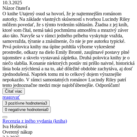
10.3.2025
Názor čitateľa
O knihe Utajený osud sa hovorí, že je najtemnejším románom
autorky. Na základe vlastných skúseností s tvorbou Lucindy Riley
môžem povedať, že s týmto tvrdením súhlasím. Žiadna z jej kníh,
ktoré som čítal, nemá takú pochmúrnu atmosféru a mrazivý záver
ako táto. Navyše sa v rámci jedného príbehu vyskytuje vražda,
samovražda, týranie a znásilnenie, čo nie je pre autorku typické.
Prvá polovica knihy ma úplne pohltila výborne vykreslené
prostredie, odkazy na dielo Emily Brontë, zaujímavé postavy plné
tajomstiev a skvelo vystavaná zápletka. Druhá polovica knihy je o
niečo slabšia. Konanie niektorých postáv mi prišlo naivné, historická
línia bola zrýchlená a na to, aké dôležité obdobie zachytáva, aj dosť
zjednodušená. Napriek tomu mi to celkový dojem výraznejšie
nepokazilo. V rámci samostatných románov Lucindy Riley patrí
tento jednoznačne medzi moje najobľúbenejšie. Odporúčam!
Čítať viac
reagovať
3 pozitívne hodnotenia
3
0 negatívne hodnotenia
0
Recenzia z iného vydania (kniha)
Iva Hošnová
Overený nákup