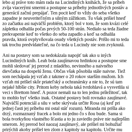
lebo aj práve toto mám rada na Lucindiných knihách, že sa príbeh
zvíja viacerými smermi a postupne sa príbehy jednotlivých postáv a
generácií začnú prepájať. Ten pocit keď to vždy do seba všetko
zapadne je neuveriteľným a silným zážitkom. Tu však prišiel hneď
zo začiatku asi najväčší problém, ktorý bol v tom, že som kvázi celé
zápletku odhalila počas prvých 50-100 strán. Nedialo sa teda žiadne
prekvapenie keď to všetko do seba zapadlo a keď sa odhalila
pravda, ktorá ovplyvňovala osudy všetkých postáv. Prišlo mi to teda
tak trochu predvídateľné, na čo teda u Lucindy nie som zvyknutá.
Ani na postavy som sa nedokázala napojiť tak ako u iných
Lucindiných kníh. Leah bola zaujímavou hrdinkou a postupne sme
mohli sledovať jej prerod z mladého, nevinného a naivného
dievčatka na dospelú ženu. Občas však pôsobila stále naivne. Tiež
som nechápala jej vzťah z takmer o 20 rokov starším mužom. Ich
vzťah mi prišiel skôr priateľský a ochranársky a nie to, že sú tam
nejaké hlbšie city. Pritom keby nebola taká tvrdohlavá a vysvetlila si
veci s Brettom hneď. A pozor nemali na to len jednu príležitosť, tak
to mohlo byť všetko inak. Ostatné postavy boli rovnako zaujímavé.
Najväčší potenciál a silu v sebe skrývala určite Rosa (aj keď pri
jednej časti jej príbehu mi ostal stáť rozum). Miranda mi prišla ako
drzý, rozmaznaný fracek a bolo mi jedno čo s ňou bude. Sama si
bola tvorkyňou vlastného šťastia a to ju zaviedlo práve nie najlepším
smerom. Jej prerod bol naozaj zaujímavý, ale prišiel mi bohužiaľ
prirýchli akoby prišiel ten zlom z kapitoly na kapitolu. Určite mu