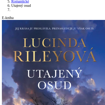
Romantické
Utajený osud
E-kniha