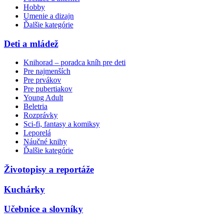
Hobby
Umenie a dizajn
Ďalšie kategórie
Deti a mládež
Knihorad – poradca kníh pre deti
Pre najmenších
Pre prvákov
Pre pubertiakov
Young Adult
Beletria
Rozprávky
Sci-fi, fantasy a komiksy
Leporelá
Náučné knihy
Ďalšie kategórie
Životopisy a reportáže
Kuchárky
Učebnice a slovníky