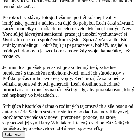
maliarky Rose Delanceyovej Brettom, ktoré však nečakane ukončí
temná udalosť…
Po rokoch si slávny fotograf všimne portrét krásnej Leah v
londýnskej galérii a udalosti sa dajú do pohybu. Leah čaká závratná
kariéra modelky na mólach po celom svete. Miláno, Londýn, New
York sú jej hlavnými stanicami, práca jej umožní vychutnávať si
život v luxuse a na spoločenskom výslní. Spozná však aj tienisté
stránky modelingu – obťažujú ju paparazzovia, boháči, majitelia
módnych domov a je svedkom samovraždy svojej kamarátky, tiež
modelky.
Jej minulosť ju však prenasleduje ako temný tieň, záhadne
prepletený s tragickým príbehom dvoch mladých súrodencov v
Poľsku počas druhej svetovej vojny. Keď hrozí, že sa konečne
odhalia tajomstvá dvoch generácií, Leah dostihne zabudnuté
proroctvo a ona musí vynaložiť všetky sily, aby porazila osud, ktorý
má napísaný vo hviezdach…
Strhujúca historická dráma o rodinných tajomstvách a sile osudu od
autorky série Sedem sestier je stratený poklad Lucindy Rileyovej,
ktorý teraz vychádza v novej, prerobenej podobe, na ktorej
zapracoval jej syn Harry Whittaker. Utajený osud poteší všetkých
fanúšikov tejto celosvetovo obľúbenej spisovateľky.
Čítať viac