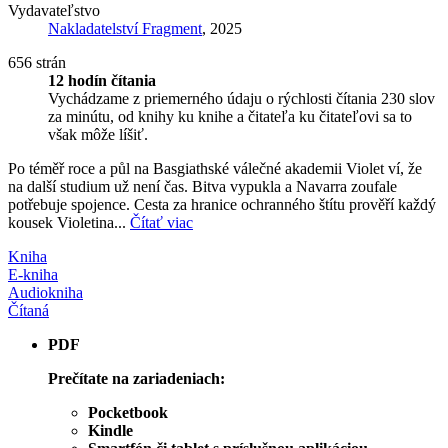
Vydavateľstvo
Nakladatelství Fragment
, 2025
656 strán
12 hodín čítania
Vychádzame z priemerného údaju o rýchlosti čítania 230 slov
za minútu, od knihy ku knihe a čitateľa ku čitateľovi sa to
však môže líšiť.
Po téměř roce a půl na Basgiathské válečné akademii Violet ví, že
na další studium už není čas. Bitva vypukla a Navarra zoufale
potřebuje spojence. Cesta za hranice ochranného štítu prověří každý
kousek Violetina...
Čítať viac
Kniha
E-kniha
Audiokniha
Čítaná
PDF
Prečítate na zariadeniach:
Pocketbook
Kindle