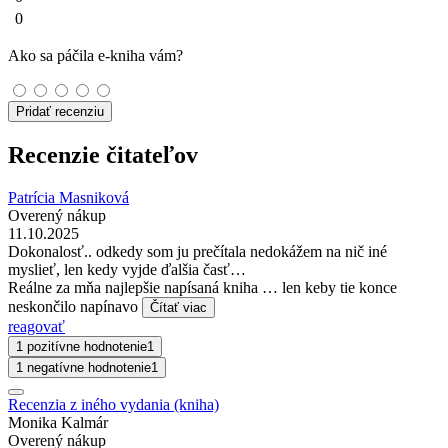
0
Ako sa páčila e-kniha vám?
Pridať recenziu
Recenzie čitateľov
Patrícia Masniková
Overený nákup
11.10.2025
Dokonalosť.. odkedy som ju prečítala nedokážem na nič iné
myslieť, len kedy vyjde ďalšia časť…
Reálne za mňa najlepšie napísaná kniha … len keby tie konce
neskončilo napínavo
Čítať viac
reagovať
1 pozitívne hodnotenie
1
1 negatívne hodnotenie
1
Recenzia z iného vydania (kniha)
Monika Kalmár
Overený nákup