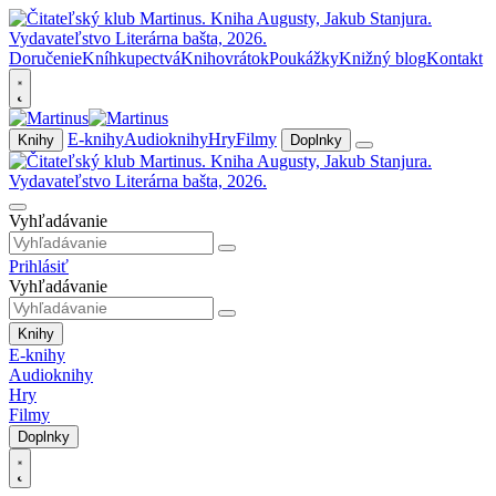
Doručenie
Kníhkupectvá
Knihovrátok
Poukážky
Knižný blog
Kontakt
E-knihy
Audioknihy
Hry
Filmy
Knihy
Doplnky
Vyhľadávanie
Prihlásiť
Vyhľadávanie
Knihy
E-knihy
Audioknihy
Hry
Filmy
Doplnky