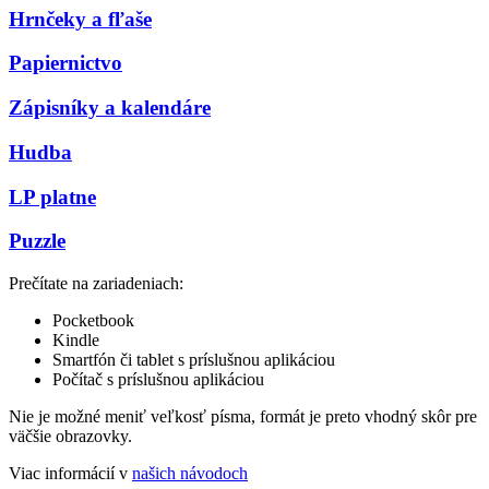
Hrnčeky a fľaše
Papiernictvo
Zápisníky a kalendáre
Hudba
LP platne
Puzzle
Prečítate na zariadeniach:
Pocketbook
Kindle
Smartfón či tablet s príslušnou aplikáciou
Počítač s príslušnou aplikáciou
Nie je možné meniť veľkosť písma, formát je preto vhodný skôr pre
väčšie obrazovky.
Viac informácií v
našich návodoch