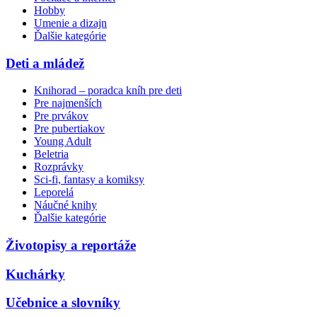
Hobby
Umenie a dizajn
Ďalšie kategórie
Deti a mládež
Knihorad – poradca kníh pre deti
Pre najmenších
Pre prvákov
Pre pubertiakov
Young Adult
Beletria
Rozprávky
Sci-fi, fantasy a komiksy
Leporelá
Náučné knihy
Ďalšie kategórie
Životopisy a reportáže
Kuchárky
Učebnice a slovníky