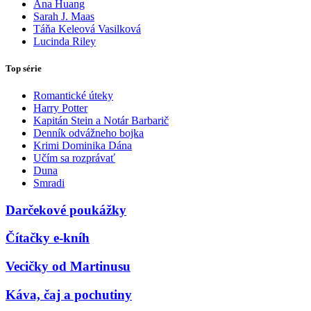
Ana Huang
Sarah J. Maas
Táňa Keleová Vasilková
Lucinda Riley
Top série
Romantické úteky
Harry Potter
Kapitán Stein a Notár Barbarič
Denník odvážneho bojka
Krimi Dominika Dána
Učím sa rozprávať
Duna
Smradi
Darčekové poukážky
Čítačky e-kníh
Vecičky od Martinusu
Káva, čaj a pochutiny