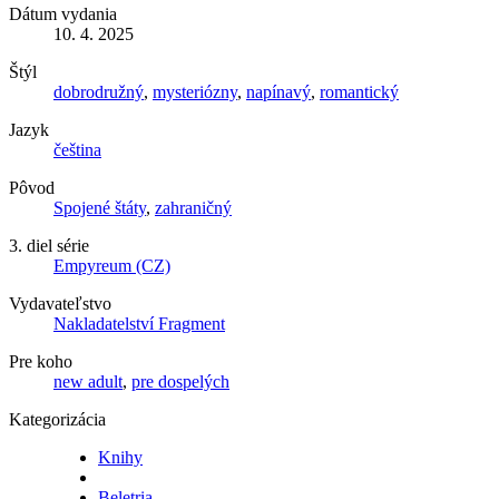
Dátum vydania
10. 4. 2025
Štýl
dobrodružný
,
mysteriózny
,
napínavý
,
romantický
Jazyk
čeština
Pôvod
Spojené štáty
,
zahraničný
3. diel série
Empyreum (CZ)
Vydavateľstvo
Nakladatelství Fragment
Pre koho
new adult
,
pre dospelých
Kategorizácia
Knihy
Beletria