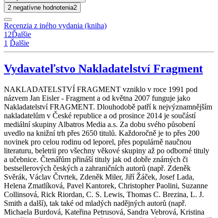
2 negatívne hodnotenia
2
Recenzia z iného vydania (kniha)
1
2
Ďalšie
1
Ďalšie
Vydavateľstvo Nakladatelství Fragment
NAKLADATELSTVÍ FRAGMENT vzniklo v roce 1991 pod
názvem Jan Eisler - Fragment a od května 2007 funguje jako
Nakladatelství FRAGMENT. Dlouhodobě patří k nejvýznamnějším
nakladatelům v České republice a od prosince 2014 je součástí
mediální skupiny Albatros Media a.s. Za dobu svého působení
uvedlo na knižní trh přes 2650 titulů. Každoročně je to přes 200
novinek pro celou rodinu od leporel, přes populárně naučnou
literaturu, beletrii pro všechny věkové skupiny až po odborné tituly
a učebnice. Čtenářům přináší tituly jak od dobře známých či
bestsellerových českých a zahraničních autorů (např. Zdeněk
Svěrák, Václav Čtvrtek, Zdeněk Miler, Jiří Žáček, Josef Lada,
Helena Zmatlíková, Pavel Kantorek, Christopher Paolini, Suzanne
Collinsová, Rick Riordan, C. S. Lewis, Thomas C. Brezina, L. J.
Smith a další), tak také od mladých nadějných autorů (např.
Michaela Burdová, Kateřina Petrusová, Sandra Vebrová, Kristina