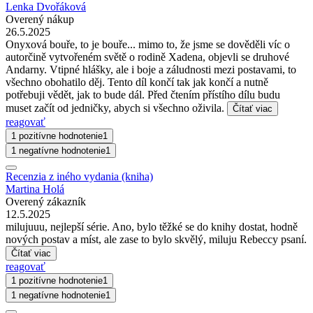
Lenka Dvořáková
Overený nákup
26.5.2025
Onyxová bouře, to je bouře... mimo to, že jsme se dověděli víc o
autorčině vytvořeném světě o rodině Xadena, objevli se druhové
Andarny. Vtipné hlášky, ale i boje a záludnosti mezi postavami, to
všechno obohatilo děj. Tento díl končí tak jak končí a nutně
potřebuji vědět, jak to bude dál. Před čtením přístího dílu budu
muset začít od jedničky, abych si všechno oživila.
Čítať viac
reagovať
1 pozitívne hodnotenie
1
1 negatívne hodnotenie
1
Recenzia z iného vydania (kniha)
Martina Holá
Overený zákazník
12.5.2025
milujuuu, nejlepší série. Ano, bylo těžké se do knihy dostat, hodně
nových postav a míst, ale zase to bylo skvělý, miluju Rebeccy psaní.
Čítať viac
reagovať
1 pozitívne hodnotenie
1
1 negatívne hodnotenie
1