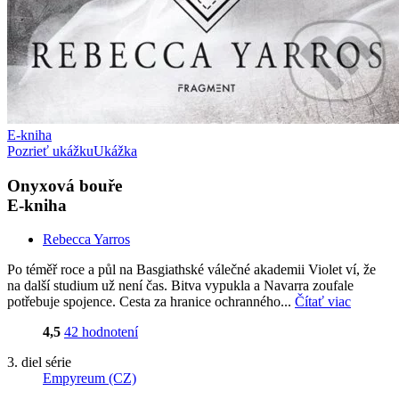
E-kniha
Pozrieť ukážku
Ukážka
Onyxová bouře
E-kniha
Rebecca Yarros
Po téměř roce a půl na Basgiathské válečné akademii Violet ví, že
na další studium už není čas. Bitva vypukla a Navarra zoufale
potřebuje spojence. Cesta za hranice ochranného...
Čítať viac
4,5
42 hodnotení
3. diel série
Empyreum (CZ)