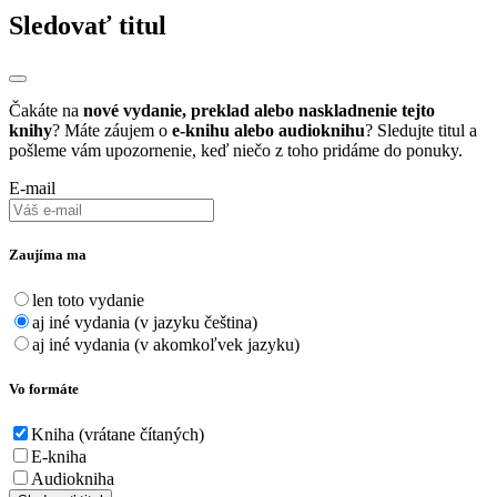
Sledovať titul
Čakáte na
nové vydanie, preklad alebo naskladnenie tejto
knihy
? Máte záujem o
e-knihu alebo audioknihu
? Sledujte titul a
pošleme vám upozornenie, keď niečo z toho pridáme do ponuky.
E-mail
Zaujíma ma
len toto vydanie
aj iné vydania (v jazyku čeština)
aj iné vydania (v akomkoľvek jazyku)
Vo formáte
Kniha (vrátane čítaných)
E-kniha
Audiokniha