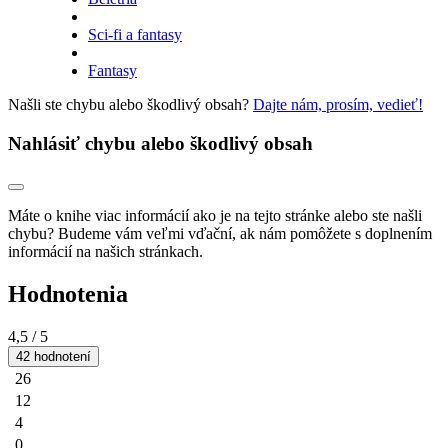
Sci-fi a fantasy
Fantasy
Našli ste chybu alebo škodlivý obsah?
Dajte nám, prosím, vedieť!
Nahlásiť chybu alebo škodlivý obsah
Máte o knihe viac informácií ako je na tejto stránke alebo ste našli
chybu? Budeme vám veľmi vďační, ak nám pomôžete s doplnením
informácií na našich stránkach.
Hodnotenia
4,5
/ 5
42 hodnotení
26
12
4
0