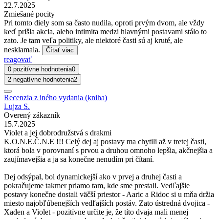
22.7.2025
Zmiešané pocity
Pri tomto diely som sa často nudila, oproti prvým dvom, ale vždy
keď prišla akcia, alebo intimita medzi hlavnými postavami stálo to
zato. Je tam veľa politiky, ale niektoré časti sú aj kruté, ale
nesklamala.
Čítať viac
reagovať
0 pozitívne hodnotenia
0
2 negatívne hodnotenia
2
Recenzia z iného vydania (kniha)
Lujza S.
Overený zákazník
15.7.2025
Violet a jej dobrodružstvá s drakmi
K.O.N.E.Č.N.E !!! Celý dej aj postavy ma chytili až v tretej časti,
ktorá bola v porovnaní s prvou a druhou omnoho lepšia, akčnejšia a
zaujímavejšia a ja sa konečne nenudím pri čítaní.
Dej odsýpal, bol dynamickejší ako v prvej a druhej časti a
pokračujeme takmer priamo tam, kde sme prestali. Vedľajšie
postavy konečne dostali väčší priestor - Aaric a Ridoc si u mňa držia
miesto najobľúbenejších vedľajších postáv. Zato ústredná dvojica -
Xaden a Violet - pozitívne určite je, že títo dvaja mali menej