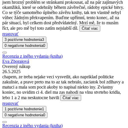
jsem hrozný problém se stránkami prokousat, až na pár zajímavých
okamžiků, které se odehrály během závěrečné, rádoby epické bitvy.
Co se týče samotného úplného závěru knihy, tak ten vlastně nebyl
vůbec žádným překvapením. Buďme upřímní, tento konec, až na
pár situací, byl celkem dost předvídatelný. Mrzí mě, že to musím
říct, ale pro mě byl toto zatím nejslabší díl.
Čítať viac
reagovať
3 pozitívne hodnotenia
3
0 negatívne hodnotenia
0
Recenzia z iného vydania (kniha)
Eva Zboraiová
Overený nákup
26.5.2025
chapem, ze treba nejake veci vysvetlit, ako napriklad politicke
zakulisie, a prave preto ma to az tak nebralo, zaciatok bol zdlhavy a
matuci a mala som pocit akoby to napisal niekto iny. Zvlastny
koniec, no uvidim ci 4. diel ma zas nahodi na vlnu stvrteho kridla,
lebo 1 a 2 ma neskutocne bavili
Čítať viac
reagovať
1 pozitívne hodnotenie
1
0 negatívne hodnotenia
0
Recenzia z iného vydania (kniha)