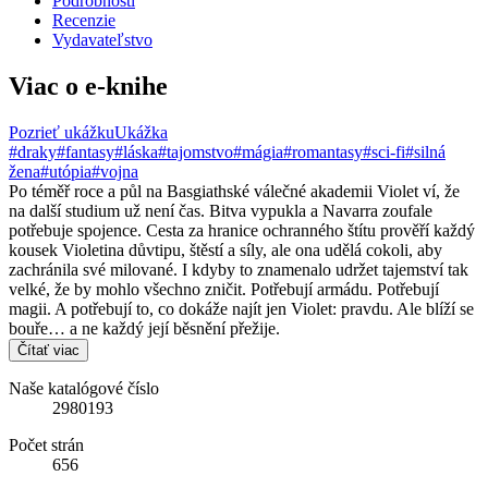
Podrobnosti
Recenzie
Vydavateľstvo
Viac o e-knihe
Pozrieť ukážku
Ukážka
#draky
#fantasy
#láska
#tajomstvo
#mágia
#romantasy
#sci-fi
#silná
žena
#utópia
#vojna
Po téměř roce a půl na Basgiathské válečné akademii Violet ví, že
na další studium už není čas. Bitva vypukla a Navarra zoufale
potřebuje spojence. Cesta za hranice ochranného štítu prověří každý
kousek Violetina důvtipu, štěstí a síly, ale ona udělá cokoli, aby
zachránila své milované. I kdyby to znamenalo udržet tajemství tak
velké, že by mohlo všechno zničit. Potřebují armádu. Potřebují
magii. A potřebují to, co dokáže najít jen Violet: pravdu. Ale blíží se
bouře… a ne každý její běsnění přežije.
Čítať viac
Naše katalógové číslo
2980193
Počet strán
656