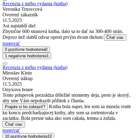
Recenzia z iného vydania (kniha)
Veronika Trnovcová
Overený zákazník
11.5.2025
Asi najslabší diel
Zbytočne 600 stranová kniha, dalo sa to dať na 300-400 strán.
Dejovo tiež slabší odvar oproti prvým dvom dielom
Čítať viac
reagovať
0 pozitívne hodnotenia
0
1 negatívne hodnotenie
1
Recenzia z iného vydania (kniha)
Miroslav Klein
Overený nákup
11.5.2025
Onyxova boure
Tento príspevok prezrádza dôležité momenty deja, preto je skrytý,
aby sme Vám nepokazili pôžitok z čítania.
Kniha bola super, len som sa musela vratit
Prajete si ho zobraziť?
ku koncu predchadzajucej knihy, aby som sa zorientovala v
zaciatku. Bola presne taka ako som cakala, temna a zufala.
Čítať viac
reagovať
10 pozitívne hodnotenia
10