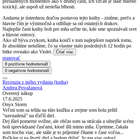
presladených momentov ako v druhej časti, ich vzťah je stále mierne
toxický, ale aspoň už neriešia blbosti.
Andarna je ústrednou dračou postavou tejto knihy - zistíme, prečo a
hlavne čím je výnimočná a odlišuje sa od ostatných drakov.
Najlepšie časti knihy boli pre mňa určite tie, kde sme spoznávali svet
a hlavne ostrovy.
Ako už býva zvykom, kniha končí v tom najlepšom napriek tomu,
že absolútne netušíme, čo sa vlastne stalo posledných 12 hodín po
bitke rovnako ako Violet.
Čítať viac
reagovať
8 pozitívne hodnotenia
8
0 negatívne hodnotenia
0
Recenzia z iného vydania (kniha)
Andrea Považanová
Overený nákup
17.6.2025
Onyx Storm
Veľmi som sa tešila na túto knižku a zrejme som bola príliš
"navnadená" na ďaľší diel.
Dej išiel pomerne svižne, ale občas som sa strácala a silnejšie scény
boli sprevádzané časťami, ktoré išli mimo mňa. Úprimne, čakala
som trochu viac, ale stále je to príjemné čítanie v čase voľna...
Počkám si na štvrtý diel a budem dúfať, že ma viac osloví....