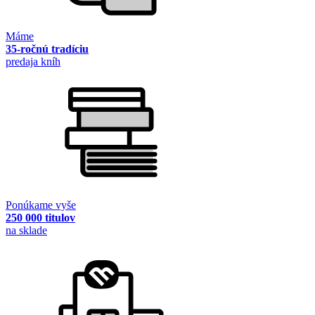
Máme
35-ročnú tradíciu
predaja kníh
Ponúkame vyše
250 000 titulov
na sklade