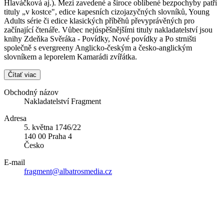
Hlaváčková aj.). Mezi zavedené a široce oblíbené bezpochyby patří
tituly „v kostce", edice kapesních cizojazyčných slovníků, Young
Adults série či edice klasických příběhů převyprávěných pro
začínající čtenáře. Vůbec nejúspěšnějšími tituly nakladatelství jsou
knihy Zdeňka Svěráka - Povídky, Nové povídky a Po strništi
společně s evergreeny Anglicko-českým a česko-anglickým
slovníkem a leporelem Kamarádi zvířátka.
Čítať viac
Obchodný názov
Nakladatelství Fragment
Adresa
5. května 1746/22
140 00 Praha 4
Česko
E-mail
fragment@albatrosmedia.cz