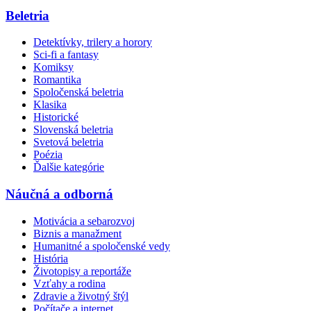
Beletria
Detektívky, trilery a horory
Sci-fi a fantasy
Komiksy
Romantika
Spoločenská beletria
Klasika
Historické
Slovenská beletria
Svetová beletria
Poézia
Ďalšie kategórie
Náučná a odborná
Motivácia a sebarozvoj
Biznis a manažment
Humanitné a spoločenské vedy
História
Životopisy a reportáže
Vzťahy a rodina
Zdravie a životný štýl
Počítače a internet