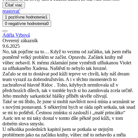
Čítať viac
reagovať
1 pozitívne hodnotenie
1
0 negatívne hodnotenia
0
Adéla Vrbová
Overený zákazník
9.6.2025
No, tak pojďme na to… Když to vezmu od začátku, tak jsem měla
poměrně velký problém se začíst. Opravdu. Začátek knihy mě
vůbec nebavil. K mému zklamání jsme vyměnili ufňukanou Violet
za ufňukaného Xadena. Naštěstí to nebylo tak hrozné.
Začalo se mi to dostávat pod kůži teprve ve chvíli, kdy náš dream
team vyrazil za dobrodružstvím. A i v těchto momentech to
zachraňoval hlavně Ridoc . Toho, kdybych nemilovala už v
předchozích dílech, tak v tomhle bych si ho zamilovala zcela určitě.
Jeho mnohdy sarkastické hlášky příběh skvěle oživují.
Také se mi líbilo, že jsme si mohli navštívit nová místa a seznámit se
s novými postavami. S některými bych se ráda opět setkala, tak snad
se mi to poštěstí. Čestnou zmínku si zaslouží i „malé princátko“
Aaric ten se mi taky dostal v tomto díle pěkně pod kůži, v tom
dobrém slova smyslu.
U několika posledních kapitol jsem se potkala se stejným
problémem jako na začátku knihy, vůbec mě to nebavilo a měla