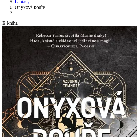
Fantasy
Onyxová bouře
E-kniha