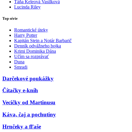
Táňa Keleová Vasilková
Lucinda Riley
Top série
Romantické úteky
Harry Potter
Kapitán Stein a Notár Barbarič
Denník odvážneho bojka
Krimi Dominika Dána
Učím sa rozprávať
Duna
Smradi
Darčekové poukážky
Čítačky e-kníh
Vecičky od Martinusu
Káva, čaj a pochutiny
Hrnčeky a fľaše