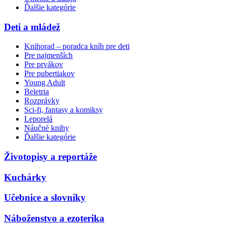
Ďalšie kategórie
Deti a mládež
Knihorad – poradca kníh pre deti
Pre najmenších
Pre prvákov
Pre pubertiakov
Young Adult
Beletria
Rozprávky
Sci-fi, fantasy a komiksy
Leporelá
Náučné knihy
Ďalšie kategórie
Životopisy a reportáže
Kuchárky
Učebnice a slovníky
Náboženstvo a ezoterika