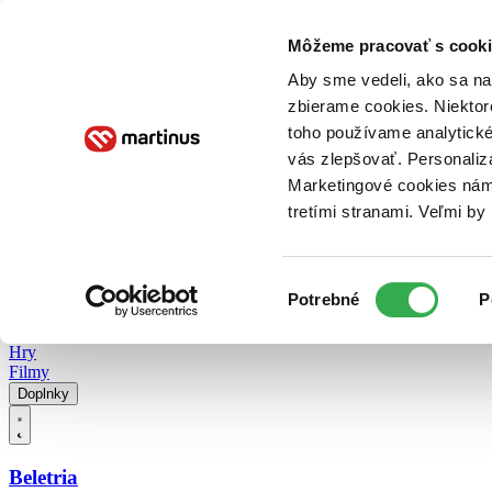
Doručenie
Kníhkupectvá
Knihovrátok
Poukážky
Knižný blog
Kontakt
Môžeme pracovať s cooki
Aby sme vedeli, ako sa na 
zbierame cookies. Niektor
E-knihy
Audioknihy
Hry
Filmy
Knihy
Doplnky
toho používame analytické
vás zlepšovať. Personaliz
Vyhľadávanie
Marketingové cookies nám 
tretími stranami. Veľmi b
Prihlásiť
Vyhľadávanie
Výber
Knihy
Potrebné
P
súhlasu
E-knihy
Audioknihy
Hry
Filmy
Doplnky
Beletria