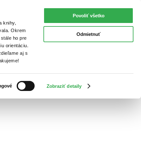
Povoliť všetko
a knihy,
ovala. Okrem
Odmietnuť
stále ho pre
u orientáciu.
dieľame aj s
Ďakujeme!
ngové
Zobraziť detaily