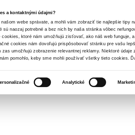
es a kontaktnými údajmi?
našom webe správate, a mohli vám zobraziť tie najlepšie tipy n
é sú naozaj potrebné a bez nich by naša stránka vôbec nefung
 cookies, ktoré nám umožňujú zisťovať, ako náš web funguje, a 
ačné cookies nám dovoľujú prispôsobovať stránku pre vašu lepši
zas umožňujú zobrazenie relevantnej reklamy. Niektoré údaje z
y nám pomohlo, keby sme mohli používať všetky tieto cookies. 
ersonalizačné
Analytické
Marketi