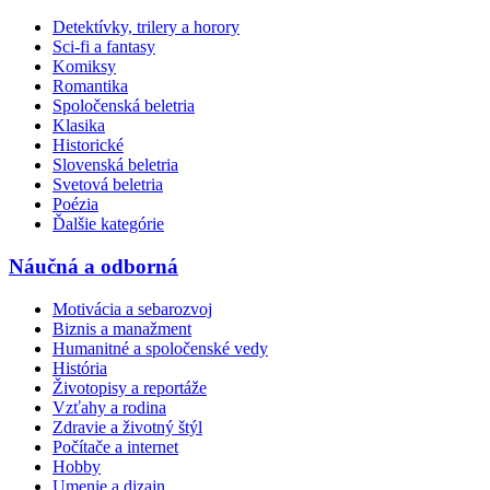
Detektívky, trilery a horory
Sci-fi a fantasy
Komiksy
Romantika
Spoločenská beletria
Klasika
Historické
Slovenská beletria
Svetová beletria
Poézia
Ďalšie kategórie
Náučná a odborná
Motivácia a sebarozvoj
Biznis a manažment
Humanitné a spoločenské vedy
História
Životopisy a reportáže
Vzťahy a rodina
Zdravie a životný štýl
Počítače a internet
Hobby
Umenie a dizajn