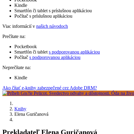
Kindle
Smartfón či tablet s príslušnou aplikáciou
Počítač s príslušnou aplikáciou
Viac informácií v
našich návodoch
Prečítate na:
Pocketbook
Smartfón či tablet
s podporovanou aplikáciou
Počítač
s podporovanou aplikáciou
Neprečítate na:
Kindle
Ako čítať e-knihy zabezpečené cez Adobe DRM?
Knihy
Elena Guričanová
Prekladateľ Elena Guričanová