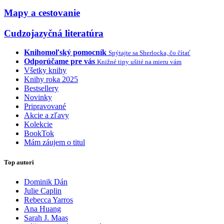
Mapy a cestovanie
Cudzojazyčná literatúra
Knihomoľský pomocník
Spýtajte sa Sherlocka, čo čítať
Odporúčame pre vás
Knižné tipy ušité na mieru vám
Všetky knihy
Knihy roka 2025
Bestsellery
Novinky
Pripravované
Akcie a zľavy
Kolekcie
BookTok
Mám záujem o titul
Top autori
Dominik Dán
Julie Caplin
Rebecca Yarros
Ana Huang
Sarah J. Maas