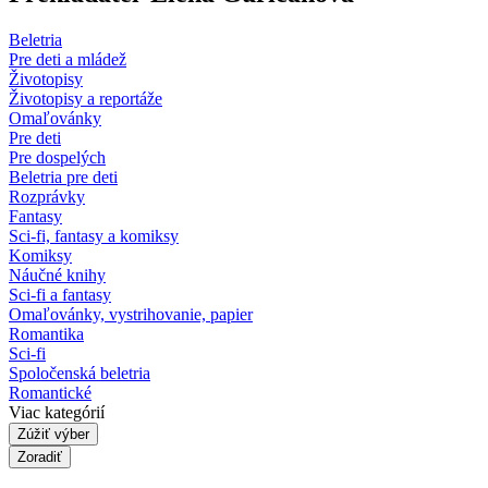
Beletria
Pre deti a mládež
Životopisy
Životopisy a reportáže
Omaľovánky
Pre deti
Pre dospelých
Beletria pre deti
Rozprávky
Fantasy
Sci-fi, fantasy a komiksy
Komiksy
Náučné knihy
Sci-fi a fantasy
Omaľovánky, vystrihovanie, papier
Romantika
Sci-fi
Spoločenská beletria
Romantické
Viac kategórií
Zúžiť výber
Zoradiť