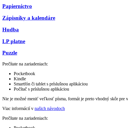
Papiernictvo
Zápisníky a kalendáre
Hudba
LP platne
Puzzle
Prečítate na zariadeniach:
Pocketbook
Kindle
Smartfón či tablet s príslušnou aplikáciou
Počítač s príslušnou aplikáciou
Nie je možné meniť veľkosť písma, formát je preto vhodný skôr pre 
Viac informácií v
našich návodoch
Prečítate na zariadeniach:
Pocketbook