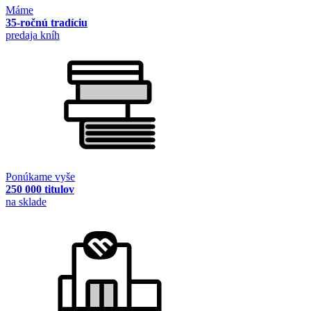
Máme
35-ročnú tradíciu
predaja kníh
Ponúkame vyše
250 000 titulov
na sklade