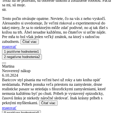
Teraz na ne pozerám, sú ohorené slnkom a zbrázdené robotou. Páčia
sa mi, sú moje.
str.
Tento počin otvárajte opatrne. Neviete, čo na vás z neho vyskočí.
Alessandro si uvedomuje, že veľmi riskoval a experimentoval do
takej miery, že sa to niektorým môže zdať podivné, no aj tak išiel s
kožou na trh. Ábel nesadne každému, no čitateľov si určite nájde.
Pre mňa to bol však jeden veľký zmätok, na ktorý s radosťou
zabudnem.
Čítať viac
reagovať
1 pozitívne hodnotenie
1
2 negatívne hodnotenia
2
Martina
Neoverený nákup
6.10.2024
Bariccov styl pisania ma veľmi bavi už roky a tato kniha opäť
nesklamala. Pribeh ponuka veľa priestoru na zamyslenie, drsne
realisticke pasaze sa striedaju s filozofickymi zamysleniami, ktoré
nemusia každému byť po chuti. Pribeh je vystavený epizodicky,
časovú linku je niekedy náročné sledovať. Inak krásny príbeh s
peknými myšlienkami.
Čítať viac
reagovať
0 pozitívne hodnotenia
0