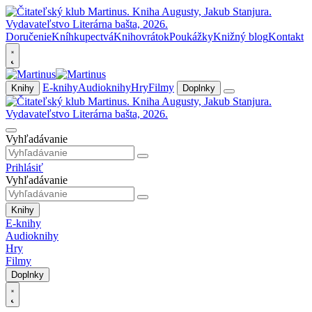
Doručenie
Kníhkupectvá
Knihovrátok
Poukážky
Knižný blog
Kontakt
E-knihy
Audioknihy
Hry
Filmy
Knihy
Doplnky
Vyhľadávanie
Prihlásiť
Vyhľadávanie
Knihy
E-knihy
Audioknihy
Hry
Filmy
Doplnky