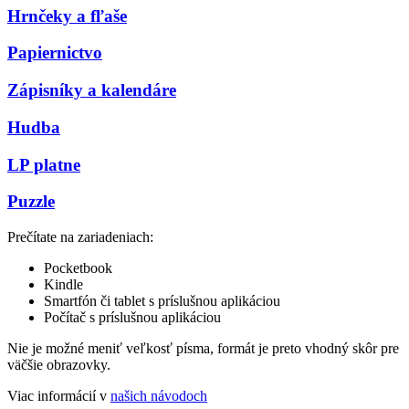
Hrnčeky a fľaše
Papiernictvo
Zápisníky a kalendáre
Hudba
LP platne
Puzzle
Prečítate na zariadeniach:
Pocketbook
Kindle
Smartfón či tablet s príslušnou aplikáciou
Počítač s príslušnou aplikáciou
Nie je možné meniť veľkosť písma, formát je preto vhodný skôr pre
väčšie obrazovky.
Viac informácií v
našich návodoch