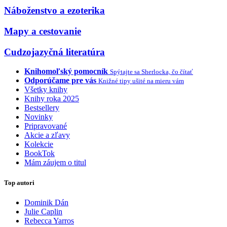
Náboženstvo a ezoterika
Mapy a cestovanie
Cudzojazyčná literatúra
Knihomoľský pomocník
Spýtajte sa Sherlocka, čo čítať
Odporúčame pre vás
Knižné tipy ušité na mieru vám
Všetky knihy
Knihy roka 2025
Bestsellery
Novinky
Pripravované
Akcie a zľavy
Kolekcie
BookTok
Mám záujem o titul
Top autori
Dominik Dán
Julie Caplin
Rebecca Yarros