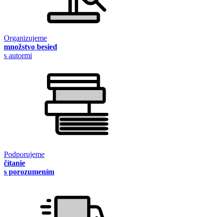
Organizujeme
množstvo besied
s autormi
Podporujeme
čítanie
s porozumením