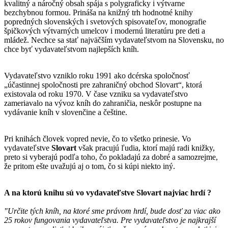
kvalitný a náročný obsah spája s polygraficky i výtvarne
bezchybnou formou. Prináša na knižný trh hodnotné knihy
popredných slovenských i svetových spisovateľov, monografie
špičkových výtvarných umelcov i modernú literatúru pre deti a
mládež. Nechce sa stať najväčším vydavateľstvom na Slovensku, no
chce byť vydavateľstvom najlepších kníh.
Vydavateľstvo vzniklo roku 1991 ako dcérska spoločnosť
„účastinnej spoločnosti pre zahraničný obchod Slovart“, ktorá
existovala od roku 1970. V čase vzniku sa vydavateľstvo
zameriavalo na vývoz kníh do zahraničia, neskôr postupne na
vydávanie kníh v slovenčine a češtine.
Pri knihách človek vopred nevie, čo to všetko prinesie. Vo
vydavateľstve
Slovart
však pracujú ľudia, ktorí majú radi knižky,
preto si vyberajú podľa toho, čo pokladajú za dobré a samozrejme,
že pritom ešte uvažujú aj o tom, čo si kúpi niekto iný.
A na ktorú knihu sú vo vydavateľstve
Slovart
najviac hrdí ?
"Určite tých kníh, na ktoré sme právom hrdí, bude dosť za viac ako
25 rokov fungovania vydavateľstva. Pre vydavateľstvo je najkrajší