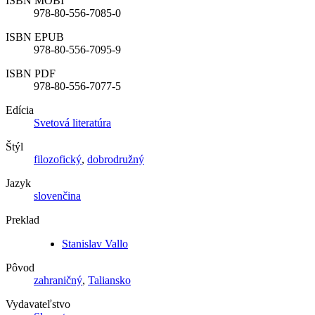
ISBN MOBI
978-80-556-7085-0
ISBN EPUB
978-80-556-7095-9
ISBN PDF
978-80-556-7077-5
Edícia
Svetová literatúra
Štýl
filozofický
,
dobrodružný
Jazyk
slovenčina
Preklad
Stanislav Vallo
Pôvod
zahraničný
,
Taliansko
Vydavateľstvo