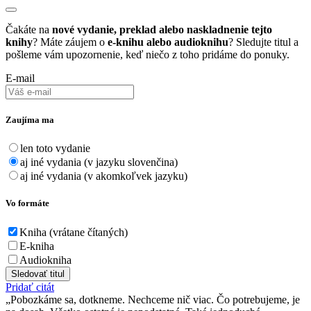
Čakáte na
nové vydanie, preklad alebo naskladnenie tejto
knihy
? Máte záujem o
e-knihu alebo audioknihu
? Sledujte titul a
pošleme vám upozornenie, keď niečo z toho pridáme do ponuky.
E-mail
Zaujíma ma
len toto vydanie
aj iné vydania (v jazyku slovenčina)
aj iné vydania (v akomkoľvek jazyku)
Vo formáte
Kniha (vrátane čítaných)
E-kniha
Audiokniha
Sledovať titul
Pridať citát
Pobozkáme sa, dotkneme. Nechceme nič viac. Čo potrebujeme, je