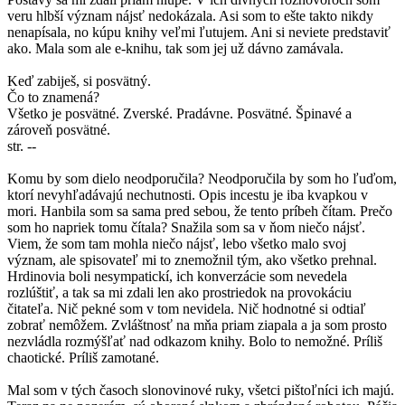
veru hlbší význam nájsť nedokázala. Asi som to ešte takto nikdy
nenapísala, no kúpu knihy veľmi ľutujem. Ani si neviete predstaviť
ako. Mala som ale e-knihu, tak som jej už dávno zamávala.
Keď zabiješ, si posvätný.
Čo to znamená?
Všetko je posvätné. Zverské. Pradávne. Posvätné. Špinavé a
zároveň posvätné.
str. --
Komu by som dielo neodporučila? Neodporučila by som ho ľuďom,
ktorí nevyhľadávajú nechutnosti. Opis incestu je iba kvapkou v
mori. Hanbila som sa sama pred sebou, že tento príbeh čítam. Prečo
som ho napriek tomu čítala? Snažila som sa v ňom niečo nájsť.
Viem, že som tam mohla niečo nájsť, lebo všetko malo svoj
význam, ale spisovateľ mi to znemožnil tým, ako všetko prehnal.
Hrdinovia boli nesympatickí, ich konverzácie som nevedela
rozlúštiť, a tak sa mi zdali len ako prostriedok na provokáciu
čitateľa. Nič pekné som v tom nevidela. Nič hodnotné si odtiaľ
zobrať nemôžem. Zvláštnosť na mňa priam ziapala a ja som prosto
nezvládla rozmýšľať nad odkazom knihy. Bolo to nemožné. Príliš
chaotické. Príliš zamotané.
Mal som v tých časoch slonovinové ruky, všetci pištoľníci ich majú.