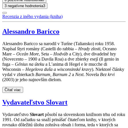
3 negatívne hodnotenia
3
Recenzia z iného vydania (kniha)
Alessandro Baricco
Alessandro Baricco sa narodil v Turíne (Taliansko) roku 1958.
Napísal štyri romány (Castelli do rabbia –
Hrady zlosti
, Oceano
Mare –
Oceán More
, Seta –
Hodváb
a City), dve divadelné hry
(Novecento – 1900 a Davila Roa) a dve zbierky esejí (Il genio in
fuga –
Génius na úteku
a L’anima di Hegel e le mucche di
Wisconsin –
Hegelova duša a wisconsinské kravy
). Niektoré články
vydal v zbierkach
Barnum, Barnum 2
a
Next
. Novela
Bez krvi
(2003) je jeho najnovším dielom.
Čítať viac
Vydavateľstvo Slovart
Vydavateľstvo
Slovart
pôsobí na slovenskom knižnom trhu od roku
1991. Od začiatku sa snaží prinášať čitateľom knihy, v ktorých
rovnako dôležitú úlohu zohráva obsah i forma, teda v ktorých sa