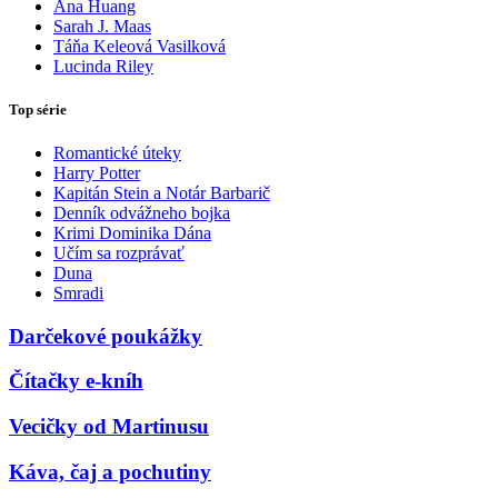
Ana Huang
Sarah J. Maas
Táňa Keleová Vasilková
Lucinda Riley
Top série
Romantické úteky
Harry Potter
Kapitán Stein a Notár Barbarič
Denník odvážneho bojka
Krimi Dominika Dána
Učím sa rozprávať
Duna
Smradi
Darčekové poukážky
Čítačky e-kníh
Vecičky od Martinusu
Káva, čaj a pochutiny