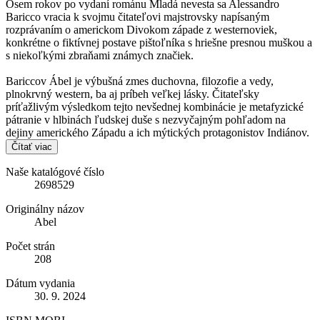
Osem rokov po vydaní románu Mladá nevesta sa Alessandro
Baricco vracia k svojmu čitateľovi majstrovsky napísaným
rozprávaním o americkom Divokom západe z westernoviek,
konkrétne o fiktívnej postave pištoľníka s hriešne presnou muškou a
s niekoľkými zbraňami známych značiek.
Bariccov Ábel je výbušná zmes duchovna, filozofie a vedy,
plnokrvný western, ba aj príbeh veľkej lásky. Čitateľsky
príťažlivým výsledkom tejto nevšednej kombinácie je metafyzické
pátranie v hlbinách ľudskej duše s nezvyčajným pohľadom na
dejiny amerického Západu a ich mýtických protagonistov Indiánov.
Čítať viac
Naše katalógové číslo
2698529
Originálny názov
Abel
Počet strán
208
Dátum vydania
30. 9. 2024