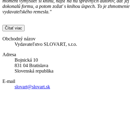
moment vymyslieť si knihu, nájsť na ňu správnych autorov, dať jej
dokonalú formu, a potom zožať s knihou úspech. To je zhmotnenie
vydavateľského remesla."
Čítať viac
Obchodný názov
Vydavateľstvo SLOVART, s.r.o.
Adresa
Bojnická 10
831 04 Bratislava
Slovenská republika
E-mail
slovart@slovart.sk