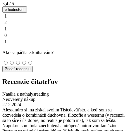
3,4
/ 5
5 hodnotení
1
2
1
0
1
Ako sa páčila e-kniha vám?
Pridať recenziu
Recenzie čitateľov
Natália z nathalysreading
Neoverený nákup
2.12.2024
Alessandro si ma získal svojím Tisícdeväťsto, a keď som sa
dozvedela o kombinácií duchovna, filozofie a westernu (v recenzii
sa to síce číta dobre, no realita je potom iná), tak som sa tešila.
Napokon som bola znechutená a utrápená autorovou fantáziou.
Postavy sa mi zdali priam hlúpe. V ich divných rozhovoroch som