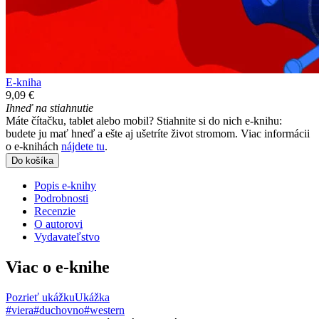
E-kniha
9,09 €
Ihneď na stiahnutie
Máte čítačku, tablet alebo mobil? Stiahnite si do nich e-knihu:
budete ju mať hneď a ešte aj ušetríte život stromom. Viac informácii
o e-knihách
nájdete tu
.
Do košíka
Popis e-knihy
Podrobnosti
Recenzie
O autorovi
Vydavateľstvo
Viac o e-knihe
Pozrieť ukážku
Ukážka
#viera
#duchovno
#western