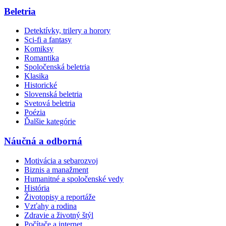
Beletria
Detektívky, trilery a horory
Sci-fi a fantasy
Komiksy
Romantika
Spoločenská beletria
Klasika
Historické
Slovenská beletria
Svetová beletria
Poézia
Ďalšie kategórie
Náučná a odborná
Motivácia a sebarozvoj
Biznis a manažment
Humanitné a spoločenské vedy
História
Životopisy a reportáže
Vzťahy a rodina
Zdravie a životný štýl
Počítače a internet