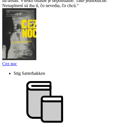
na dosah. Všetko ostatné je nepodstatné. Také jednoduché.
Nenaplnení sú iba tí, čo nevedia, čo chcú.
Cez noc
Stig Sæterbakken