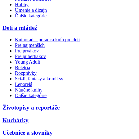
Hobby
Umenie a dizajn
Ďalšie kategórie
Deti a mládež
Knihorad – poradca kníh pre deti
Pre najmenších
Pre prvákov
Pre pubertiakov
Young Adult
Beletria
Rozprávky
Sci-fi, fantasy a komiksy
Leporelá
Náučné knihy
Ďalšie kategórie
Životopisy a reportáže
Kuchárky
Učebnice a slovníky