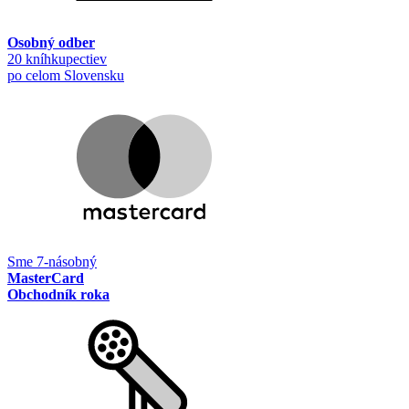
Osobný odber
20 kníhkupectiev
po celom Slovensku
Sme 7-násobný
MasterCard
Obchodník roka