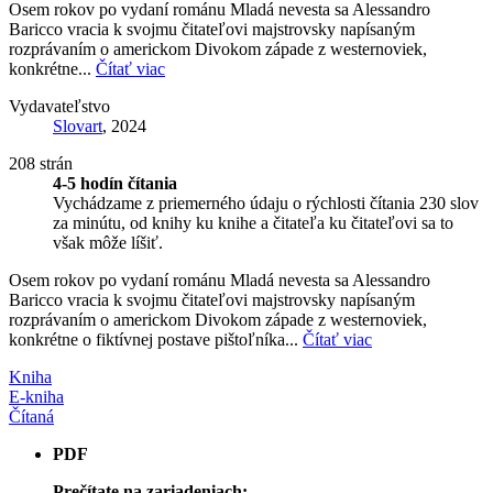
Osem rokov po vydaní románu Mladá nevesta sa Alessandro
Baricco vracia k svojmu čitateľovi majstrovsky napísaným
rozprávaním o americkom Divokom západe z westernoviek,
konkrétne...
Čítať viac
Vydavateľstvo
Slovart
, 2024
208 strán
4-5 hodín čítania
Vychádzame z priemerného údaju o rýchlosti čítania 230 slov
za minútu, od knihy ku knihe a čitateľa ku čitateľovi sa to
však môže líšiť.
Osem rokov po vydaní románu Mladá nevesta sa Alessandro
Baricco vracia k svojmu čitateľovi majstrovsky napísaným
rozprávaním o americkom Divokom západe z westernoviek,
konkrétne o fiktívnej postave pištoľníka...
Čítať viac
Kniha
E-kniha
Čítaná
PDF
Prečítate na zariadeniach: