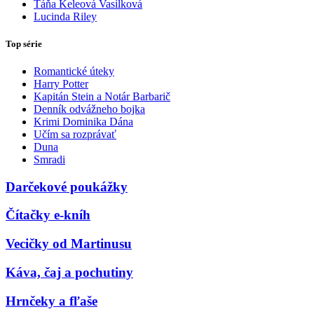
Táňa Keleová Vasilková
Lucinda Riley
Top série
Romantické úteky
Harry Potter
Kapitán Stein a Notár Barbarič
Denník odvážneho bojka
Krimi Dominika Dána
Učím sa rozprávať
Duna
Smradi
Darčekové poukážky
Čítačky e-kníh
Vecičky od Martinusu
Káva, čaj a pochutiny
Hrnčeky a fľaše