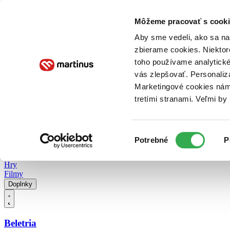
Doručenie
Kníhkupectvá
Knihovrátok
Poukážky
Knižný blog
Kontakt
Môžeme pracovať s cooki
Aby sme vedeli, ako sa na 
zbierame cookies. Niektor
E-knihy
Audioknihy
Hry
Filmy
Knihy
Doplnky
toho používame analytické
vás zlepšovať. Personaliz
Vyhľadávanie
Marketingové cookies nám 
tretími stranami. Veľmi b
Prihlásiť
Vyhľadávanie
Výber
Knihy
Potrebné
P
súhlasu
E-knihy
Audioknihy
Hry
Filmy
Doplnky
Beletria