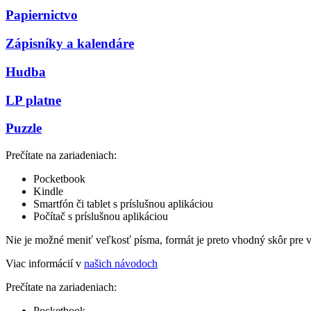
Papiernictvo
Zápisníky a kalendáre
Hudba
LP platne
Puzzle
Prečítate na zariadeniach:
Pocketbook
Kindle
Smartfón či tablet s príslušnou aplikáciou
Počítač s príslušnou aplikáciou
Nie je možné meniť veľkosť písma, formát je preto vhodný skôr pre 
Viac informácií v
našich návodoch
Prečítate na zariadeniach:
Pocketbook