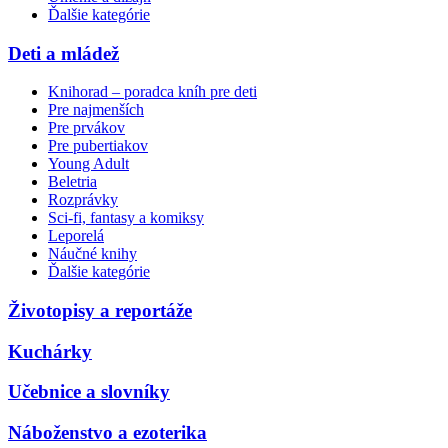
Ďalšie kategórie
Deti a mládež
Knihorad – poradca kníh pre deti
Pre najmenších
Pre prvákov
Pre pubertiakov
Young Adult
Beletria
Rozprávky
Sci-fi, fantasy a komiksy
Leporelá
Náučné knihy
Ďalšie kategórie
Životopisy a reportáže
Kuchárky
Učebnice a slovníky
Náboženstvo a ezoterika