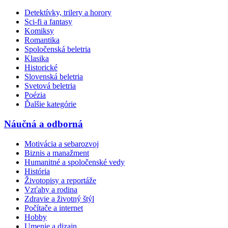
Detektívky, trilery a horory
Sci-fi a fantasy
Komiksy
Romantika
Spoločenská beletria
Klasika
Historické
Slovenská beletria
Svetová beletria
Poézia
Ďalšie kategórie
Náučná a odborná
Motivácia a sebarozvoj
Biznis a manažment
Humanitné a spoločenské vedy
História
Životopisy a reportáže
Vzťahy a rodina
Zdravie a životný štýl
Počítače a internet
Hobby
Umenie a dizajn