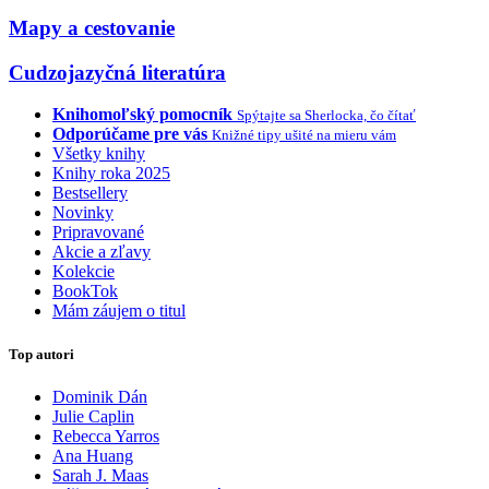
Mapy a cestovanie
Cudzojazyčná literatúra
Knihomoľský pomocník
Spýtajte sa Sherlocka, čo čítať
Odporúčame pre vás
Knižné tipy ušité na mieru vám
Všetky knihy
Knihy roka 2025
Bestsellery
Novinky
Pripravované
Akcie a zľavy
Kolekcie
BookTok
Mám záujem o titul
Top autori
Dominik Dán
Julie Caplin
Rebecca Yarros
Ana Huang
Sarah J. Maas