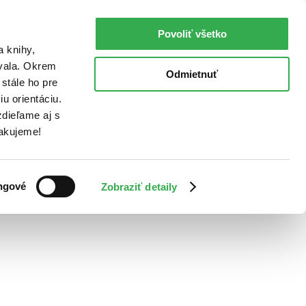
Povoliť všetko
a knihy,
ovala. Okrem
Odmietnuť
stále ho pre
u orientáciu.
dieľame aj s
Ďakujeme!
ngové
Zobraziť detaily