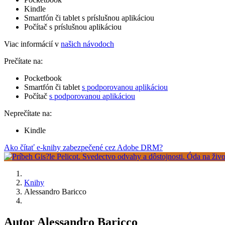
Kindle
Smartfón či tablet s príslušnou aplikáciou
Počítač s príslušnou aplikáciou
Viac informácií v
našich návodoch
Prečítate na:
Pocketbook
Smartfón či tablet
s podporovanou aplikáciou
Počítač
s podporovanou aplikáciou
Neprečítate na:
Kindle
Ako čítať e-knihy zabezpečené cez Adobe DRM?
Knihy
Alessandro Baricco
Autor Alessandro Baricco