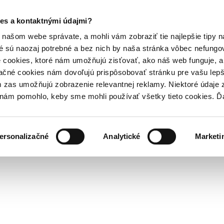
es a kontaktnými údajmi?
našom webe správate, a mohli vám zobraziť tie najlepšie tipy n
é sú naozaj potrebné a bez nich by naša stránka vôbec nefung
 cookies, ktoré nám umožňujú zisťovať, ako náš web funguje, a 
ačné cookies nám dovoľujú prispôsobovať stránku pre vašu lepši
zas umožňujú zobrazenie relevantnej reklamy. Niektoré údaje z
y nám pomohlo, keby sme mohli používať všetky tieto cookies. 
ersonalizačné
Analytické
Marketi