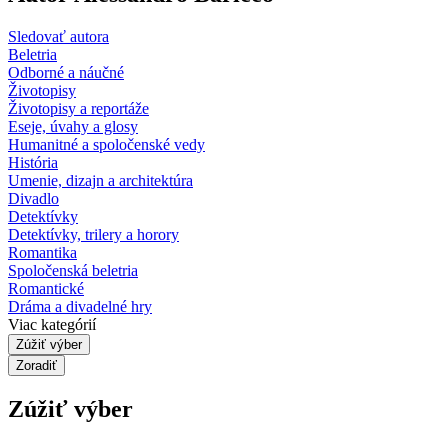
Sledovať autora
Beletria
Odborné a náučné
Životopisy
Životopisy a reportáže
Eseje, úvahy a glosy
Humanitné a spoločenské vedy
História
Umenie, dizajn a architektúra
Divadlo
Detektívky
Detektívky, trilery a horory
Romantika
Spoločenská beletria
Romantické
Dráma a divadelné hry
Viac kategórií
Zúžiť výber
Zoradiť
Zúžiť výber