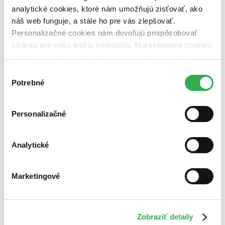
analytické cookies, ktoré nám umožňujú zisťovať, ako
náš web funguje, a stále ho pre vás zlepšovať.
Personalizačné cookies nám dovoľujú prispôsobovať
stránku pre vašu lepšiu orientáciu. Marketingové cookies
nám zas umožňujú zobrazenie relevantnej reklamy.
Niektoré údaje zdieľame aj s tretími stranami. Veľmi by
Výber
nám pomohlo, keby sme mohli používať všetky tieto
Potrebné
súhlasu
cookies. Ďakujeme!
Personalizačné
Analytické
Marketingové
Zobraziť detaily