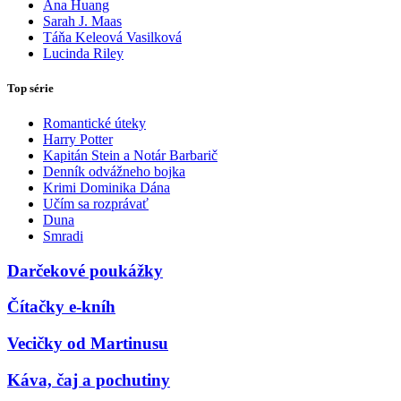
Ana Huang
Sarah J. Maas
Táňa Keleová Vasilková
Lucinda Riley
Top série
Romantické úteky
Harry Potter
Kapitán Stein a Notár Barbarič
Denník odvážneho bojka
Krimi Dominika Dána
Učím sa rozprávať
Duna
Smradi
Darčekové poukážky
Čítačky e-kníh
Vecičky od Martinusu
Káva, čaj a pochutiny