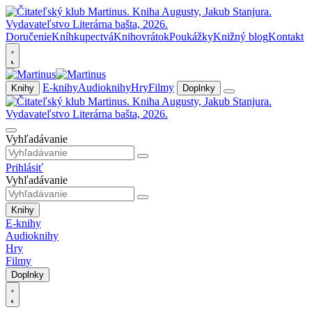
Doručenie
Kníhkupectvá
Knihovrátok
Poukážky
Knižný blog
Kontakt
E-knihy
Audioknihy
Hry
Filmy
Knihy
Doplnky
Vyhľadávanie
Prihlásiť
Vyhľadávanie
Knihy
E-knihy
Audioknihy
Hry
Filmy
Doplnky