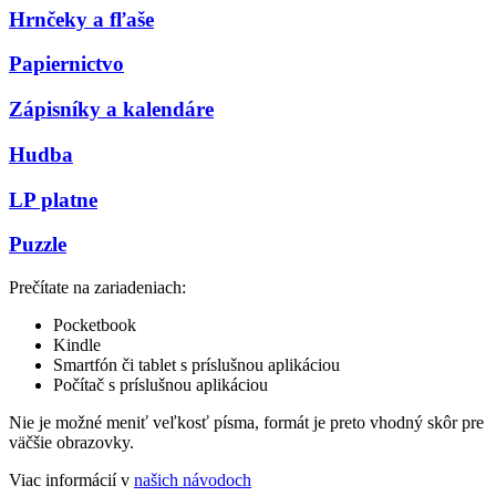
Hrnčeky a fľaše
Papiernictvo
Zápisníky a kalendáre
Hudba
LP platne
Puzzle
Prečítate na zariadeniach:
Pocketbook
Kindle
Smartfón či tablet s príslušnou aplikáciou
Počítač s príslušnou aplikáciou
Nie je možné meniť veľkosť písma, formát je preto vhodný skôr pre
väčšie obrazovky.
Viac informácií v
našich návodoch