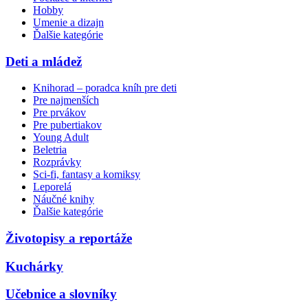
Hobby
Umenie a dizajn
Ďalšie kategórie
Deti a mládež
Knihorad – poradca kníh pre deti
Pre najmenších
Pre prvákov
Pre pubertiakov
Young Adult
Beletria
Rozprávky
Sci-fi, fantasy a komiksy
Leporelá
Náučné knihy
Ďalšie kategórie
Životopisy a reportáže
Kuchárky
Učebnice a slovníky