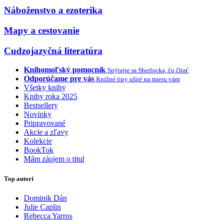
Náboženstvo a ezoterika
Mapy a cestovanie
Cudzojazyčná literatúra
Knihomoľský pomocník
Spýtajte sa Sherlocka, čo čítať
Odporúčame pre vás
Knižné tipy ušité na mieru vám
Všetky knihy
Knihy roka 2025
Bestsellery
Novinky
Pripravované
Akcie a zľavy
Kolekcie
BookTok
Mám záujem o titul
Top autori
Dominik Dán
Julie Caplin
Rebecca Yarros