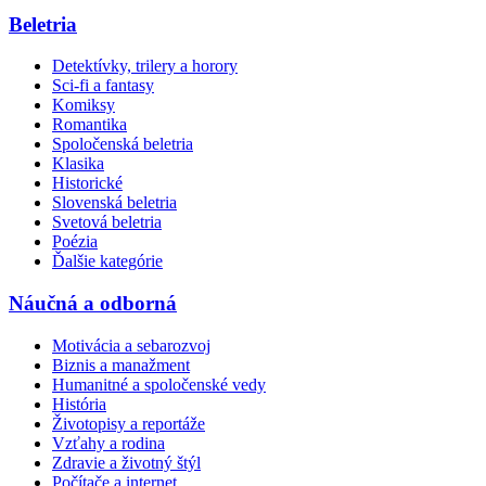
Beletria
Detektívky, trilery a horory
Sci-fi a fantasy
Komiksy
Romantika
Spoločenská beletria
Klasika
Historické
Slovenská beletria
Svetová beletria
Poézia
Ďalšie kategórie
Náučná a odborná
Motivácia a sebarozvoj
Biznis a manažment
Humanitné a spoločenské vedy
História
Životopisy a reportáže
Vzťahy a rodina
Zdravie a životný štýl
Počítače a internet