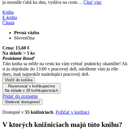
ju neustále ťahá ku dnu, vydáva na cestu ...
Čítať viac
Kniha
E-kniha
Čítaná
Pevná väzba
Slovenčina
Cena:
15,60 €
Na sklade > 5 ks
Posielame ihneď
Táto kniha sa môže na cestu ku vám vybrať prakticky okamžite! Ak
si ju objednáte do 13:00 v pracovný deň, odošleme vám ju ešte
dnes, inak najneskôr nasledujúci pracovný deň.
Vložiť do košíka
Rezervovať v kníhkupectve
Na sklade v 28 kníhkupectvách
Pridať do zoznamu
Sledovať dostupnosť
Dostupné v
55 knižniciach
.
Požičať v knižnici
V ktorých knižniciach majú túto knihu?