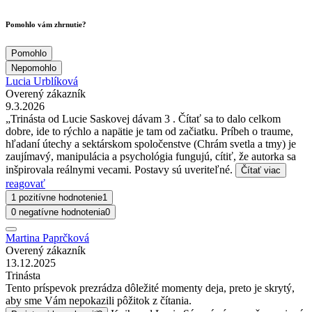
Pomohlo vám zhrnutie?
Pomohlo
Nepomohlo
Lucia Urblíková
Overený zákazník
9.3.2026
„Trinásta od Lucie Saskovej dávam 3 . Čítať sa to dalo celkom
dobre, ide to rýchlo a napätie je tam od začiatku. Príbeh o traume,
hľadaní útechy a sektárskom spoločenstve (Chrám svetla a tmy) je
zaujímavý, manipulácia a psychológia fungujú, cítiť, že autorka sa
inšpirovala reálnymi vecami. Postavy sú uveriteľné.
Čítať viac
reagovať
1 pozitívne hodnotenie
1
0 negatívne hodnotenia
0
Martina Paprčková
Overený zákazník
13.12.2025
Trinásta
Tento príspevok prezrádza dôležité momenty deja, preto je skrytý,
aby sme Vám nepokazili pôžitok z čítania.