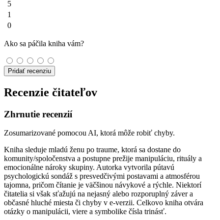
5
1
0
Ako sa páčila kniha vám?
Pridať recenziu
Recenzie čitateľov
Zhrnutie recenzií
Zosumarizované pomocou AI, ktorá môže robiť chyby.
Kniha sleduje mladú ženu po traume, ktorá sa dostane do
komunity/spoločenstva a postupne prežije manipuláciu, rituály a
emocionálne nároky skupiny. Autorka vytvorila pútavú
psychologickú sondáž s presvedčivými postavami a atmosférou
tajomna, pričom čítanie je väčšinou návykové a rýchle. Niektorí
čitatelia si však sťažujú na nejasný alebo rozporuplný záver a
občasné hluché miesta či chyby v e‑verzii. Celkovo kniha otvára
otázky o manipulácii, viere a symbolike čísla trinásť.