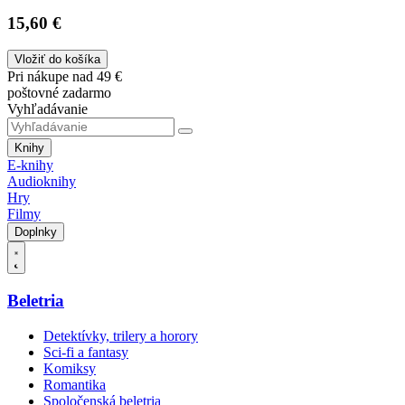
15,60 €
Vložiť do košíka
Pri nákupe nad 49 €
poštovné zadarmo
Vyhľadávanie
Knihy
E-knihy
Audioknihy
Hry
Filmy
Doplnky
Beletria
Detektívky, trilery a horory
Sci-fi a fantasy
Komiksy
Romantika
Spoločenská beletria