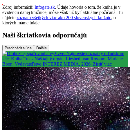
Zdroj informácií:
Infogate.sk
. Údaje hovoria o tom, že kniha je v
evidencii danej knižnice, môže však už byť aktuálne požičaná. Tu
nájdete
zoznam všetkých viac ako 200 slovenských knižníc
, o
ktorých máme údaje.
Naši škriatkovia odporúčajú
Predchádzajúce
Ďalšie