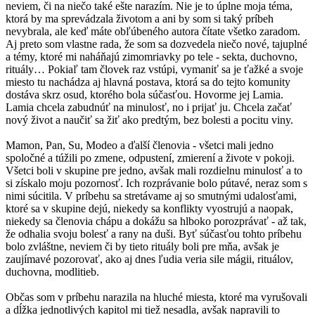
neviem, či na niečo také ešte narazím. Nie je to úplne moja téma,
ktorá by ma sprevádzala životom a ani by som si taký príbeh
nevybrala, ale keď máte obľúbeného autora čítate všetko zaradom.
Aj preto som vlastne rada, že som sa dozvedela niečo nové, tajuplné
a témy, ktoré mi naháňajú zimomriavky po tele - sekta, duchovno,
rituály… Pokiaľ tam človek raz vstúpi, vymaniť sa je ťažké a svoje
miesto tu nachádza aj hlavná postava, ktorá sa do tejto komunity
dostáva skrz osud, ktorého bola súčasťou. Hovorme jej Lamia.
Lamia chcela zabudnúť na minulosť, no i prijať ju. Chcela začať
nový život a naučiť sa žiť ako predtým, bez bolesti a pocitu viny.
Mamon, Pan, Su, Modeo a ďalší členovia - všetci mali jedno
spoločné a túžili po zmene, odpustení, zmierení a živote v pokoji.
Všetci boli v skupine pre jedno, avšak mali rozdielnu minulosť a to
si získalo moju pozornosť. Ich rozprávanie bolo pútavé, neraz som s
nimi súcitila. V príbehu sa stretávame aj so smutnými udalosťami,
ktoré sa v skupine dejú, niekedy sa konflikty vyostrujú a naopak,
niekedy sa členovia chápu a dokážu sa hlboko porozprávať - až tak,
že odhalia svoju bolesť a rany na duši. Byť súčasťou tohto príbehu
bolo zvláštne, neviem či by tieto rituály boli pre mňa, avšak je
zaujímavé pozorovať, ako aj dnes ľudia veria sile mágii, rituálov,
duchovna, modlitieb.
Občas som v príbehu narazila na hluché miesta, ktoré ma vyrušovali
a dĺžka jednotlivých kapitol mi tiež nesadla, avšak napravili to