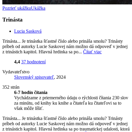
Pozrieť ukážku
Ukážka
Trinásta
Lucia Sasková
Trinásta... Je trinástka šťastné číslo alebo prináša smolu? Trinásty
príbeh od autorky Lucie Saskovej nám možno dá odpoveď v jednej
z trinástich kapitol. Hlavná hrdinka sa po...
Čítať viac
4,4
37 hodnotení
Vydavateľstvo
Slovenský spisovateľ
, 2024
352 strán
6-7 hodín čítania
Vychádzame z priemerného údaju o rýchlosti čítania 230 slov
za minútu, od knihy ku knihe a čitateľa ku čitateľovi sa to
však môže líšiť.
Trinásta... Je trinástka šťastné číslo alebo prináša smolu? Trinásty
príbeh od autorky Lucie Saskovej nám možno dá odpoveď v jednej
z trinástich kapitol. Hlavná hrdinka sa po traumatickej udalosti, ktorá