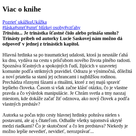
Viac o knihe
Pozrieť ukážku
Ukážka
#láska
#smrť
#smrť blízkej osoby
#vzťahy
Trinásta.
.. Je trinástka šťastné číslo alebo prináša smolu?
Trinásty príbeh od autorky Lucie Saskovej nám možno dá
odpoveď v jednej z trinástich kapitol.
Hlavná hrdinka sa po traumatickej udalosti, ktorá ju neustále ťahá
ku dnu, vydáva na cestu s prísľubom nového života plného radosti.
Spoznáva šťastných a spokojných ľudí, žijúcich v uzavretej
komunite podľa striktných pravidiel. Odrazu je výnimočná, dôležitá
a noví priatelia sa stanú jej ochrancami i najbližšou rodinou.
Prechádza rôznymi fázami a rituálmi, ktoré z nej majú spraviť
lepšieho človeka. Časom si však začne klásť otázku, čo je vlastne
pravda a čo výsledok manipulácie. Je Chrám svetla a tmy naozaj
miestom, kde dokáže začať žiť odznova, ako nový človek a podľa
vlastných predstáv?
Autorka sa počas tejto cesty hlavnej hrdinky pohráva nielen s
postavami, ale aj s čitateľom. Odhalíte všetky tajomstvá ukryté
medzi riadkami? Čo je skutočnosť a čo len predstava? Niekedy je
možno lepšie nevedieť, nevidieť, nerozprávať...