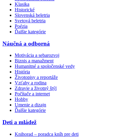
Klasika
Historické
Slovenská beletria
Svetová beletria
Poézia
Ďalšie kategórie
Náučná a odborná
Motivácia a sebarozvoj
Biznis a manažment
Humanitné a spoločenské vedy
História
Životopisy a reportáže
Vzťahy a rodina
Zdravie a životný štýl
Počítače a internet
Hobby
Umenie a dizajn
Ďalšie kategórie
Deti a mládež
Knihorad – poradca kníh pre deti