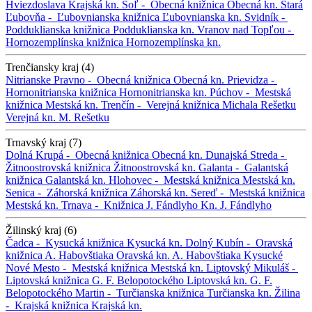
Hviezdoslava
Krajská kn.
Soľ -
Obecná knižnica
Obecná kn.
Stará
Ľubovňa -
Ľubovnianska knižnica
Ľubovnianska kn.
Svidník -
Podduklianska knižnica
Podduklianska kn.
Vranov nad Topľou -
Hornozemplínska knižnica
Hornozemplínska kn.
Trenčiansky kraj (4)
Nitrianske Pravno -
Obecná knižnica
Obecná kn.
Prievidza -
Hornonitrianska knižnica
Hornonitrianska kn.
Púchov -
Mestská
knižnica
Mestská kn.
Trenčín -
Verejná knižnica Michala Rešetku
Verejná kn. M. Rešetku
Trnavský kraj (7)
Dolná Krupá -
Obecná knižnica
Obecná kn.
Dunajská Streda -
Žitnoostrovská knižnica
Žitnoostrovská kn.
Galanta -
Galantská
knižnica
Galantská kn.
Hlohovec -
Mestská knižnica
Mestská kn.
Senica -
Záhorská knižnica
Záhorská kn.
Sereď -
Mestská knižnica
Mestská kn.
Trnava -
Knižnica J. Fándlyho
Kn. J. Fándlyho
Žilinský kraj (6)
Čadca -
Kysucká knižnica
Kysucká kn.
Dolný Kubín -
Oravská
knižnica A. Habovštiaka
Oravská kn. A. Habovštiaka
Kysucké
Nové Mesto -
Mestská knižnica
Mestská kn.
Liptovský Mikuláš -
Liptovská knižnica G. F. Belopotockého
Liptovská kn. G. F.
Belopotockého
Martin -
Turčianska knižnica
Turčianska kn.
Žilina
-
Krajská knižnica
Krajská kn.