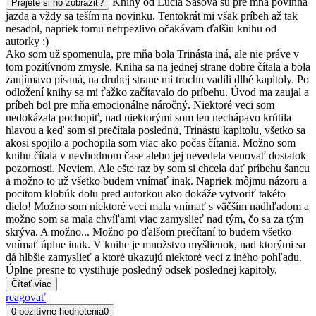
Knihy od Lucia Sásová sú pre mňa povinná
Prajete si ho zobraziť?
jazda a vždy sa teším na novinku. Tentokrát mi však príbeh až tak
nesadol, napriek tomu netrpezlivo očakávam ďalšiu knihu od
autorky :)
Ako som už spomenula, pre mňa bola Trinásta iná, ale nie práve v
tom pozitívnom zmysle. Kniha sa na jednej strane dobre čítala a bola
zaujímavo písaná, na druhej strane mi trochu vadili dlhé kapitoly. Po
odložení knihy sa mi ťažko začítavalo do príbehu. Úvod ma zaujal a
príbeh bol pre mňa emocionálne náročný. Niektoré veci som
nedokázala pochopiť, nad niektorými som len nechápavo krútila
hlavou a keď som si prečítala poslednú, Trinástu kapitolu, všetko sa
akosi spojilo a pochopila som viac ako počas čítania. Možno som
knihu čítala v nevhodnom čase alebo jej nevedela venovať dostatok
pozornosti. Neviem. Ale ešte raz by som si chcela dať príbehu šancu
a možno to už všetko budem vnímať inak. Napriek môjmu názoru a
pocitom klobúk dolu pred autorkou ako dokáže vytvoriť takéto
dielo! Možno som niektoré veci mala vnímať s väčším nadhľadom a
možno som sa mala chvíľami viac zamyslieť nad tým, čo sa za tým
skrýva. A možno... Možno po ďalšom prečítaní to budem všetko
vnímať úplne inak. V knihe je množstvo myšlienok, nad ktorými sa
dá hlbšie zamyslieť a ktoré ukazujú niektoré veci z iného pohľadu.
Úplne presne to vystihuje posledný odsek poslednej kapitoly.
Čítať viac
reagovať
0 pozitívne hodnotenia
0