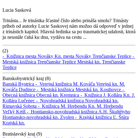
Lucia Sasková
Trinásta... Je trinástka šťastné číslo alebo prináša smolu? Trinásty
príbeh od autorky Lucie Saskovej nám možno dá odpoveď v jednej
z trinástich kapitol. Hlavná hrdinka sa po traumatickej udalosti, ktorá
ju neustále ťahá ku dnu, vydáva na cestu ...
(2)
-
Knižnica mesta Nováky
Kn. mesta Nováky
Trenčianske Teplice -
Mestská knižnica Trenčianske Teplice
Mestská kn. Trenčianske
Teplice
Banskobystrický kraj (8)
Banská Bystrica -
Verejná knižnica M. Kováča
Verejná kn. M.
Kováča
Dudince -
Mestská knižnica
Mestská kn.
Kosihovce -
Obecná knižnica
Obecná kn.
Kremnica -
Knižnica J. Kollára
Kn. J.
Kollára
Lučenec -
Novohradská knižnica
Novohradská kn.
Rimavská Sobota -
Knižnica M. Hrebendu
Kn. M. Hrebendu
Veľký Krtíš -
Hontiansko-novohradská knižnica A.H. Škultétyho
Hontiansko-novohradská kn.
Zvolen -
Krajská knižnica Ľ. Štúra
Krajská kn.
Bratislavský kraj (9)