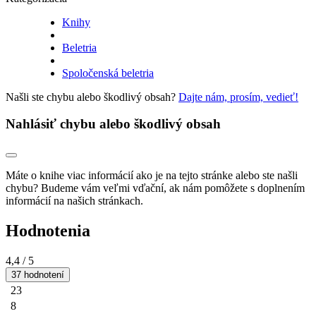
Knihy
Beletria
Spoločenská beletria
Našli ste chybu alebo škodlivý obsah?
Dajte nám, prosím, vedieť!
Nahlásiť chybu alebo škodlivý obsah
Máte o knihe viac informácií ako je na tejto stránke alebo ste našli
chybu? Budeme vám veľmi vďační, ak nám pomôžete s doplnením
informácií na našich stránkach.
Hodnotenia
4,4
/ 5
37 hodnotení
23
8