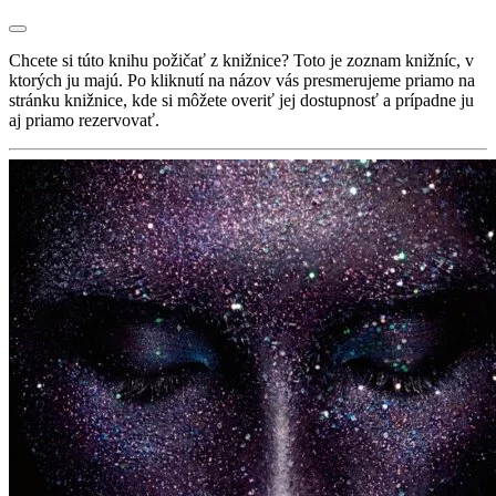
Chcete si túto knihu požičať z knižnice? Toto je zoznam knižníc, v
ktorých ju majú. Po kliknutí na názov vás presmerujeme priamo na
stránku knižnice, kde si môžete overiť jej dostupnosť a prípadne ju
aj priamo rezervovať.