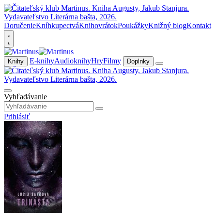
Doručenie
Kníhkupectvá
Knihovrátok
Poukážky
Knižný blog
Kontakt
E-knihy
Audioknihy
Hry
Filmy
Knihy
Doplnky
Vyhľadávanie
Prihlásiť