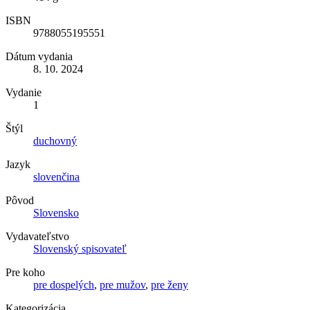
ISBN
9788055195551
Dátum vydania
8. 10. 2024
Vydanie
1
Štýl
duchovný
Jazyk
slovenčina
Pôvod
Slovensko
Vydavateľstvo
Slovenský spisovateľ
Pre koho
pre dospelých
,
pre mužov
,
pre ženy
Kategorizácia