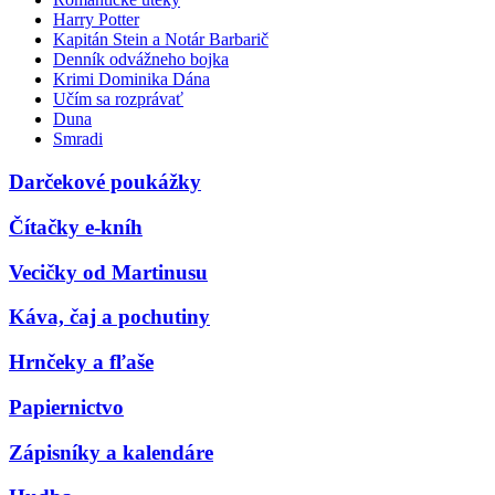
Harry Potter
Kapitán Stein a Notár Barbarič
Denník odvážneho bojka
Krimi Dominika Dána
Učím sa rozprávať
Duna
Smradi
Darčekové poukážky
Čítačky e-kníh
Vecičky od Martinusu
Káva, čaj a pochutiny
Hrnčeky a fľaše
Papiernictvo
Zápisníky a kalendáre