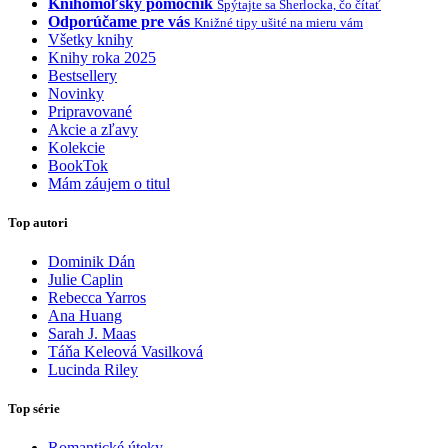
Knihomoľský pomocník
Spýtajte sa Sherlocka, čo čítať
Odporúčame pre vás
Knižné tipy ušité na mieru vám
Všetky knihy
Knihy roka 2025
Bestsellery
Novinky
Pripravované
Akcie a zľavy
Kolekcie
BookTok
Mám záujem o titul
Top autori
Dominik Dán
Julie Caplin
Rebecca Yarros
Ana Huang
Sarah J. Maas
Táňa Keleová Vasilková
Lucinda Riley
Top série
Romantické úteky