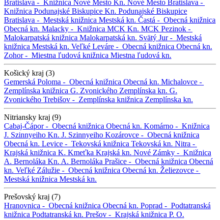
Bratislava -
Knižnica Nové Mesto
Kn. Nové Mesto
Bratislava -
Knižnica Podunajské Biskupice
Kn. Podunajské Biskupice
Bratislava -
Mestská knižnica
Mestská kn.
Častá -
Obecná knižnica
Obecná kn.
Malacky -
Knižnica MCK
Kn. MCK
Pezinok -
Malokarpatská knižnica
Malokarpatská kn.
Svätý Jur -
Mestská
knižnica
Mestská kn.
Veľké Leváre -
Obecná knižnica
Obecná kn.
Zohor -
Miestna ľudová knižnica
Miestna ľudová kn.
Košický kraj (3)
Gemerská Poloma -
Obecná knižnica
Obecná kn.
Michalovce -
Zemplínska knižnica G. Zvonického
Zemplínska kn. G.
Zvonického
Trebišov -
Zemplínska knižnica
Zemplínska kn.
Nitriansky kraj (9)
Cabaj-Čápor -
Obecná knižnica
Obecná kn.
Komárno -
Knižnica
J. Szinnyeiho
Kn. J. Szinnyeiho
Kozárovce -
Obecná knižnica
Obecná kn.
Levice -
Tekovská knižnica
Tekovská kn.
Nitra -
Krajská knižnica K. Kmeťka
Krajská kn.
Nové Zámky -
Knižnica
A. Bernoláka
Kn. A. Bernoláka
Prašice -
Obecná knižnica
Obecná
kn.
Veľké Zálužie -
Obecná knižnica
Obecná kn.
Želiezovce -
Mestská knižnica
Mestská kn.
Prešovský kraj (7)
Hranovnica -
Obecná knižnica
Obecná kn.
Poprad -
Podtatranská
knižnica
Podtatranská kn.
Prešov -
Krajská knižnica P. O.