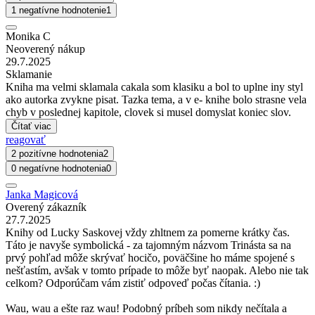
1 negatívne hodnotenie
1
Monika C
Neoverený nákup
29.7.2025
Sklamanie
Kniha ma velmi sklamala cakala som klasiku a bol to uplne iny styl
ako autorka zvykne pisat. Tazka tema, a v e- knihe bolo strasne vela
chyb v poslednej kapitole, clovek si musel domyslat koniec slov.
Čítať viac
reagovať
2 pozitívne hodnotenia
2
0 negatívne hodnotenia
0
Janka Magicová
Overený zákazník
27.7.2025
Knihy od Lucky Saskovej vždy zhltnem za pomerne krátky čas.
Táto je navyše symbolická - za tajomným názvom Trinásta sa na
prvý pohľad môže skrývať hocičo, poväčšine ho máme spojené s
nešťastím, avšak v tomto prípade to môže byť naopak. Alebo nie tak
celkom? Odporúčam vám zistiť odpoveď počas čítania. :)
Wau, wau a ešte raz wau! Podobný príbeh som nikdy nečítala a