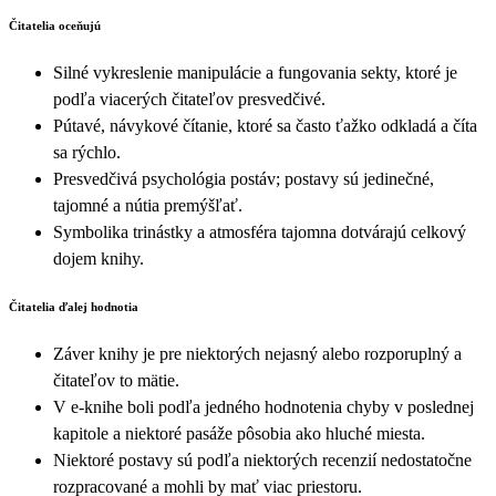
Čitatelia oceňujú
Silné vykreslenie manipulácie a fungovania sekty, ktoré je
podľa viacerých čitateľov presvedčivé.
Pútavé, návykové čítanie, ktoré sa často ťažko odkladá a číta
sa rýchlo.
Presvedčivá psychológia postáv; postavy sú jedinečné,
tajomné a nútia premýšľať.
Symbolika trinástky a atmosféra tajomna dotvárajú celkový
dojem knihy.
Čitatelia ďalej hodnotia
Záver knihy je pre niektorých nejasný alebo rozporuplný a
čitateľov to mätie.
V e‑knihe boli podľa jedného hodnotenia chyby v poslednej
kapitole a niektoré pasáže pôsobia ako hluché miesta.
Niektoré postavy sú podľa niektorých recenzií nedostatočne
rozpracované a mohli by mať viac priestoru.