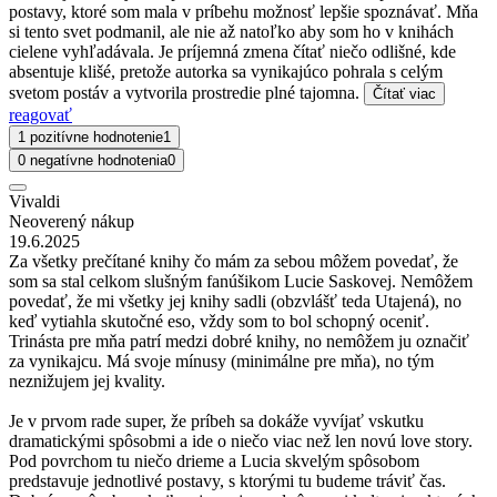
postavy, ktoré som mala v príbehu možnosť lepšie spoznávať. Mňa
si tento svet podmanil, ale nie až natoľko aby som ho v knihách
cielene vyhľadávala. Je príjemná zmena čítať niečo odlišné, kde
absentuje klišé, pretože autorka sa vynikajúco pohrala s celým
svetom postáv a vytvorila prostredie plné tajomna.
Čítať viac
reagovať
1 pozitívne hodnotenie
1
0 negatívne hodnotenia
0
Vivaldi
Neoverený nákup
19.6.2025
Za všetky prečítané knihy čo mám za sebou môžem povedať, že
som sa stal celkom slušným fanúšikom Lucie Saskovej. Nemôžem
povedať, že mi všetky jej knihy sadli (obzvlášť teda Utajená), no
keď vytiahla skutočné eso, vždy som to bol schopný oceniť.
Trinásta pre mňa patrí medzi dobré knihy, no nemôžem ju označiť
za vynikajcu. Má svoje mínusy (minimálne pre mňa), no tým
neznižujem jej kvality.
Je v prvom rade super, že príbeh sa dokáže vyvíjať vskutku
dramatickými spôsobmi a ide o niečo viac než len novú love story.
Pod povrchom tu niečo drieme a Lucia skvelým spôsobom
predstavuje jednotlivé postavy, s ktorými tu budeme tráviť čas.