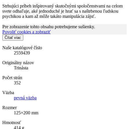
Strhujúci príbeh inšpirovaný skutočnými spoločenstvami na celom
svete odhaľuje, aké jednoduché je hrať sa s naštrbenou ľudskou
psychikou a kam až môže takáto manipulácia zájsť.
Pre zobrazenie tohto obsahu potrebujeme sušienky.
Povoliť cookies a zobraziť
Čítať viac
Naše katalógové číslo
2559439
Originálny názov
Trinásta
Počet strán
352
Väzba
pevná väzba
Rozmer
125×200 mm
Hmotnosť
414 g