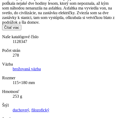
potĺkala nejaké dve hodiny lesom, ktorý som nepoznala, až kým
som náhodou nenarazila na asfaltku. Asfaltka ma vyviedla von, na
svetlo, do civilizácie, na zastávku električky. Zviezla som sa dve
zastávky k stanici, tam som vystúpila, oškrabala si vetvičkou blato z
podrážok a šla domov.
Čítať viac
Naše katalógové číslo
1128347
Počet strán
278
Väzba
brožovaná väzba
Rozmer
115×180 mm
Hmotnosť
253 g
Štýl
duchovný
,
filozofický