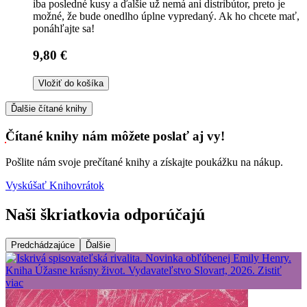
iba posledné kusy a ďalšie už nemá ani distribútor, preto je
možné, že bude onedlho úplne vypredaný. Ak ho chcete mať,
ponáhľajte sa!
9,80 €
Vložiť do košíka
Ďalšie čítané knihy
Čítané knihy nám môžete poslať aj vy!
Pošlite nám svoje prečítané knihy a získajte poukážku na nákup.
Vyskúšať Knihovrátok
Naši škriatkovia odporúčajú
Predchádzajúce
Ďalšie