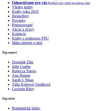
Odporúčame pre vás
Knižné tipy ušité na mieru vám
Všetky knihy
Knihy roka 2025
Bestsellery
Novinky
Pripravované
Akcie a zľavy
Kolekcie
Knihy s podporou FPU
Mám záujem o titul
Top autori
Dominik Dán
Julie Caplin
Rebecca Yarros
Ana Huang
Sarah J. Maas
Táňa Keleová Vasilková
Lucinda Riley
Top série
Romantické úteky