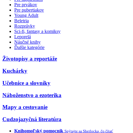
Pre prvákov
Pre pubertiakov
Young Adult
Beletria
Rozprávky
Sci-fi, fantasy a komiksy
Leporelá
Náučné knihy
Ďalšie kategórie
Životopisy a reportáže
Kuchárky
Učebnice a slovníky
Náboženstvo a ezoterika
Mapy a cestovanie
Cudzojazyčná literatúra
Knihomoľský pomocník
Spýtajte sa Sherlocka, čo čítať