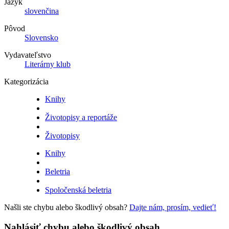
Jazyk
slovenčina
Pôvod
Slovensko
Vydavateľstvo
Literárny klub
Kategorizácia
Knihy
Životopisy a reportáže
Životopisy
Knihy
Beletria
Spoločenská beletria
Našli ste chybu alebo škodlivý obsah?
Dajte nám, prosím, vedieť!
Nahlásiť chybu alebo škodlivý obsah