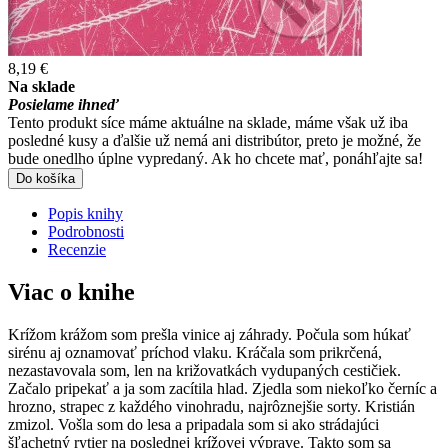
8,19 €
Na sklade
Posielame ihneď
Tento produkt síce máme aktuálne na sklade, máme však už iba
posledné kusy a ďalšie už nemá ani distribútor, preto je možné, že
bude onedlho úplne vypredaný. Ak ho chcete mať, ponáhľajte sa!
Do košíka
Popis knihy
Podrobnosti
Recenzie
Viac o knihe
Krížom krážom som prešla vinice aj záhrady. Počula som húkať
sirénu aj oznamovať príchod vlaku. Kráčala som prikrčená,
nezastavovala som, len na križovatkách vydupaných cestičiek.
Začalo pripekať a ja som zacítila hlad. Zjedla som niekoľko černíc a
hrozno, strapec z každého vinohradu, najrôznejšie sorty. Kristián
zmizol. Vošla som do lesa a pripadala som si ako strádajúci
šľachetný rytier na poslednej krížovej výprave. Takto som sa