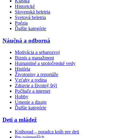
Klasika
Historické
Slovenská beletria
Svetová beletria
Poézia
Ďalšie kategórie
Náučná a odborná
Motivácia a sebarozvoj
Biznis a manažment
Humanitné a spoločenské vedy
História
Životopisy a reportáže
Vzťahy a rodina
Zdravie a životný štýl
Počítače a internet
Hobby
Umenie a dizajn
Ďalšie kategórie
Deti a mládež
Knihorad – poradca kníh pre deti
Pre najmenších