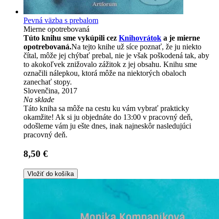
Pevná väzba s prebalom
Mierne opotrebovaná
Túto knihu sme vykúpili cez
Knihovrátok
a je mierne
opotrebovaná.
Na tejto knihe už síce poznať, že ju niekto
čítal, môže jej chýbať prebal, nie je však poškodená tak, aby
to akokoľvek znižovalo zážitok z jej obsahu. Knihu sme
označili nálepkou, ktorá môže na niektorých obaloch
zanechať stopy.
Slovenčina, 2017
Na sklade
Táto kniha sa môže na cestu ku vám vybrať prakticky
okamžite! Ak si ju objednáte do 13:00 v pracovný deň,
odošleme vám ju ešte dnes, inak najneskôr nasledujúci
pracovný deň.
8,50 €
Vložiť do košíka