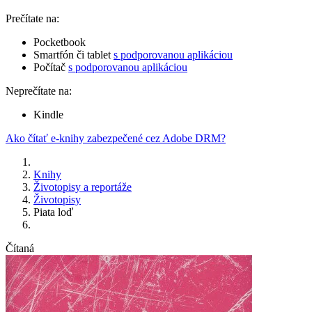
Prečítate na:
Pocketbook
Smartfón či tablet
s podporovanou aplikáciou
Počítač
s podporovanou aplikáciou
Neprečítate na:
Kindle
Ako čítať e-knihy zabezpečené cez Adobe DRM?
Knihy
Životopisy a reportáže
Životopisy
Piata loď
Čítaná