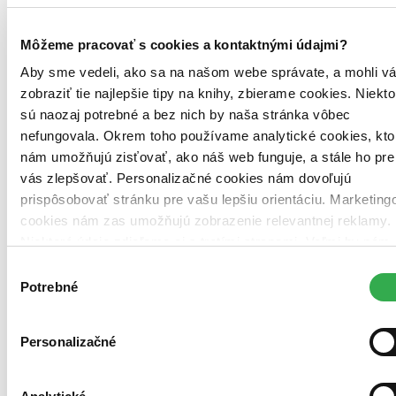
Môžeme pracovať s cookies a kontaktnými údajmi?
Aby sme vedeli, ako sa na našom webe správate, a mohli v
zobraziť tie najlepšie tipy na knihy, zbierame cookies. Niekto
sú naozaj potrebné a bez nich by naša stránka vôbec
nefungovala. Okrem toho používame analytické cookies, kto
nám umožňujú zisťovať, ako náš web funguje, a stále ho pre
Pevná väzba
vás zlepšovať. Personalizačné cookies nám dovoľujú
Mierne opotrebovaná
Túto knihu sme vykúpili cez
Knihovrátok
a je mierne
prispôsobovať stránku pre vašu lepšiu orientáciu. Marketing
opotrebovaná.
Na tejto knihe už síce poznať, že ju niekto
cookies nám zas umožňujú zobrazenie relevantnej reklamy.
čítal, môže jej chýbať prebal, nie je však poškodená tak, aby
Niektoré údaje zdieľame aj s tretími stranami. Veľmi by nám
to akokoľvek znižovalo zážitok z jej obsahu. Knihu sme
označili nálepkou, ktorá môže na niektorých obaloch
pomohlo, keby sme mohli používať všetky tieto cookies.
Výber
zanechať stopy.
Ďakujeme!
Potrebné
súhlasu
Slovenčina, 2017
Na sklade
Tento produkt síce máme aktuálne na sklade, máme však už
iba posledné kusy a ďalšie už nemá ani distribútor, preto je
Personalizačné
možné, že bude onedlho úplne vypredaný. Ak ho chcete mať,
ponáhľajte sa!