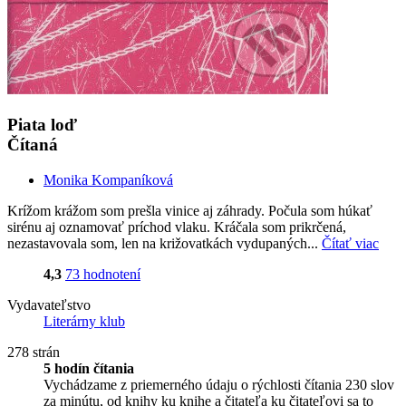
Piata loď
Čítaná
Monika Kompaníková
Krížom krážom som prešla vinice aj záhrady. Počula som húkať
sirénu aj oznamovať príchod vlaku. Kráčala som prikrčená,
nezastavovala som, len na križovatkách vydupaných...
Čítať viac
4,3
73 hodnotení
Vydavateľstvo
Literárny klub
278 strán
5 hodín čítania
Vychádzame z priemerného údaju o rýchlosti čítania 230 slov
za minútu, od knihy ku knihe a čitateľa ku čitateľovi sa to