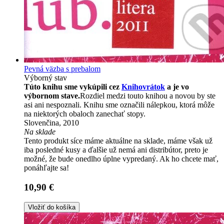
Pevná väzba s prebalom
Výborný stav
Túto knihu sme vykúpili cez
Knihovrátok
a je vo
výbornom stave.
Rozdiel medzi touto knihou a novou by ste
asi ani nespoznali. Knihu sme označili nálepkou, ktorá môže
na niektorých obaloch zanechať stopy.
Slovenčina, 2010
Na sklade
Tento produkt síce máme aktuálne na sklade, máme však už
iba posledné kusy a ďalšie už nemá ani distribútor, preto je
možné, že bude onedlho úplne vypredaný. Ak ho chcete mať,
ponáhľajte sa!
10,90 €
Vložiť do košíka