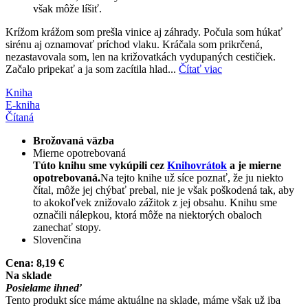
však môže líšiť.
Krížom krážom som prešla vinice aj záhrady. Počula som húkať
sirénu aj oznamovať príchod vlaku. Kráčala som prikrčená,
nezastavovala som, len na križovatkách vydupaných cestičiek.
Začalo pripekať a ja som zacítila hlad...
Čítať viac
Kniha
E-kniha
Čítaná
Brožovaná väzba
Mierne opotrebovaná
Túto knihu sme vykúpili cez
Knihovrátok
a je mierne
opotrebovaná.
Na tejto knihe už síce poznať, že ju niekto
čítal, môže jej chýbať prebal, nie je však poškodená tak, aby
to akokoľvek znižovalo zážitok z jej obsahu. Knihu sme
označili nálepkou, ktorá môže na niektorých obaloch
zanechať stopy.
Slovenčina
Cena:
8,19 €
Na sklade
Posielame ihneď
Tento produkt síce máme aktuálne na sklade, máme však už iba