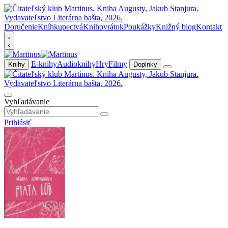
Doručenie
Kníhkupectvá
Knihovrátok
Poukážky
Knižný blog
Kontakt
E-knihy
Audioknihy
Hry
Filmy
Knihy
Doplnky
Vyhľadávanie
Prihlásiť