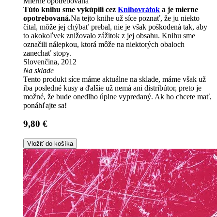
Mierne opotrebovaná
Túto knihu sme vykúpili cez
Knihovrátok
a je mierne
opotrebovaná.
Na tejto knihe už síce poznať, že ju niekto
čítal, môže jej chýbať prebal, nie je však poškodená tak, aby
to akokoľvek znižovalo zážitok z jej obsahu. Knihu sme
označili nálepkou, ktorá môže na niektorých obaloch
zanechať stopy.
Slovenčina, 2012
Na sklade
Tento produkt síce máme aktuálne na sklade, máme však už
iba posledné kusy a ďalšie už nemá ani distribútor, preto je
možné, že bude onedlho úplne vypredaný. Ak ho chcete mať,
ponáhľajte sa!
9,80 €
Vložiť do košíka