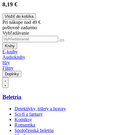
8,19 €
Vložiť do košíka
Pri nákupe nad 49 €
poštovné zadarmo
Vyhľadávanie
Knihy
E-knihy
Audioknihy
Hry
Filmy
Doplnky
Beletria
Detektívky, trilery a horory
Sci-fi a fantasy
Komiksy
Romantika
Spoločenská beletria