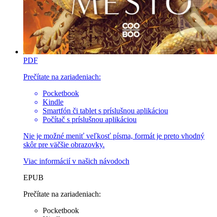
PDF
Prečítate na zariadeniach:
Pocketbook
Kindle
Smartfón či tablet s príslušnou aplikáciou
Počítač s príslušnou aplikáciou
Nie je možné meniť veľkosť písma, formát je preto vhodný
skôr pre väčšie obrazovky.
Viac informácií v
našich návodoch
EPUB
Prečítate na zariadeniach:
Pocketbook