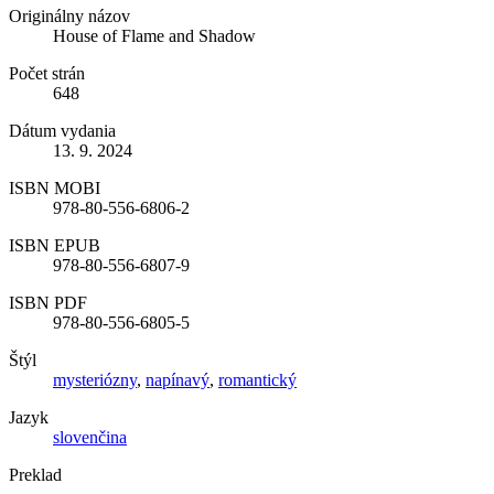
Originálny názov
House of Flame and Shadow
Počet strán
648
Dátum vydania
13. 9. 2024
ISBN MOBI
978-80-556-6806-2
ISBN EPUB
978-80-556-6807-9
ISBN PDF
978-80-556-6805-5
Štýl
mysteriózny
,
napínavý
,
romantický
Jazyk
slovenčina
Preklad