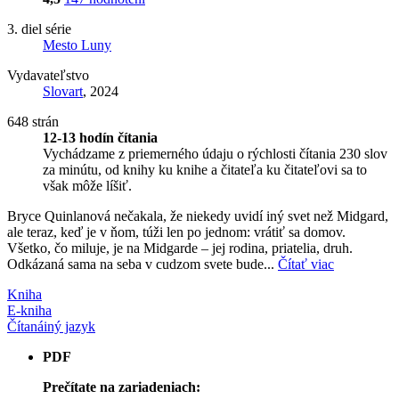
3. diel série
Mesto Luny
Vydavateľstvo
Slovart
, 2024
648 strán
12-13 hodín čítania
Vychádzame z priemerného údaju o rýchlosti čítania 230 slov
za minútu, od knihy ku knihe a čitateľa ku čitateľovi sa to
však môže líšiť.
Bryce Quinlanová nečakala, že niekedy uvidí iný svet než Midgard,
ale teraz, keď je v ňom, túži len po jednom: vrátiť sa domov.
Všetko, čo miluje, je na Midgarde – jej rodina, priatelia, druh.
Odkázaná sama na seba v cudzom svete bude...
Čítať viac
Kniha
E-kniha
Čítaná
iný jazyk
PDF
Prečítate na zariadeniach: