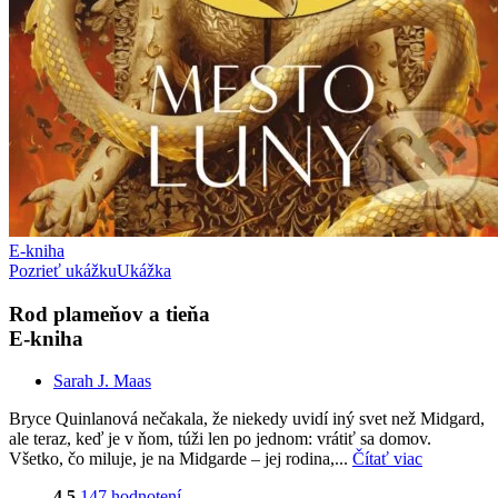
E-kniha
Pozrieť ukážku
Ukážka
Rod plameňov a tieňa
E-kniha
Sarah J. Maas
Bryce Quinlanová nečakala, že niekedy uvidí iný svet než Midgard,
ale teraz, keď je v ňom, túži len po jednom: vrátiť sa domov.
Všetko, čo miluje, je na Midgarde – jej rodina,...
Čítať viac
4,5
147 hodnotení