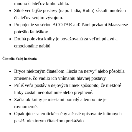
mnoho čitateľov knihu zhltlo.
Silné vedľajšie postavy (napr. Lidia, Ruhn) získali mnohých
čitateľov svojim vývojom.
Prepojenie so sériou ACOTAR a ďalšími prvkami Maasverse
potešilo fanúšikov.
Druhá polovica knihy je považovaná za veľmi pútavú a
emocionálne nabitú.
Čitatelia ďalej hodnotia
Bryce niektorým čitateľom „liezla na nervy“ alebo pôsobila
zmenene, čo vadilo ich vnímaniu hlavnej postavy.
Príliš veľa postáv a dejových liniek spôsobilo, že niektoré
linky zostali nedotiahnuté alebo preplnené.
Začiatok knihy je miestami pomalý a tempo nie je
rovnomerné.
Opakujúce sa erotické scény a časté opisovanie intímnych
pasáží niektorým čitateľom prekážalo.