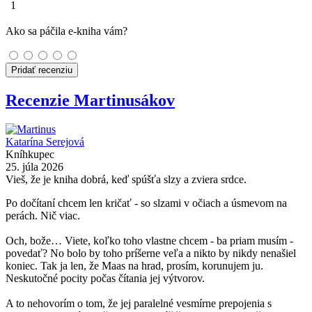
1
Ako sa páčila e-kniha vám?
Pridať recenziu
Recenzie Martinusákov
Katarína Serejová
Kníhkupec
25. júla 2026
Vieš, že je kniha dobrá, keď spúšťa slzy a zviera srdce.
Po dočítaní chcem len kričať - so slzami v očiach a úsmevom na
perách. Nič viac.
Och, bože… Viete, koľko toho vlastne chcem - ba priam musím -
povedať? No bolo by toho príšerne veľa a nikto by nikdy nenašiel
koniec. Tak ja len, že Maas na hrad, prosím, korunujem ju.
Neskutočné pocity počas čítania jej výtvorov.
A to nehovorím o tom, že jej paralelné vesmírne prepojenia s