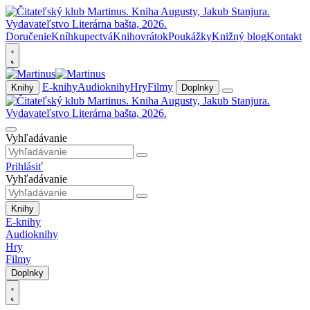
Doručenie
Kníhkupectvá
Knihovrátok
Poukážky
Knižný blog
Kontakt
E-knihy
Audioknihy
Hry
Filmy
Knihy
Doplnky
Vyhľadávanie
Prihlásiť
Vyhľadávanie
Knihy
E-knihy
Audioknihy
Hry
Filmy
Doplnky