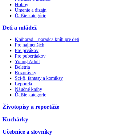
Hobby
Umenie a dizajn
Ďalšie kategórie
Deti a mládež
Knihorad – poradca kníh pre deti
Pre najmenších
Pre prvákov
Pre pubertiakov
Young Adult
Beletria
Rozprávky
Sci-fi, fantasy a komiksy
Leporelá
Náučné knihy
Ďalšie kategórie
Životopisy a reportáže
Kuchárky
Učebnice a slovníky