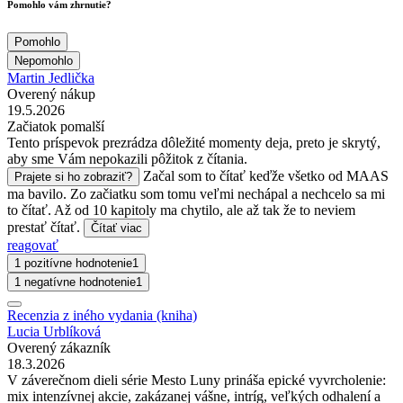
Pomohlo vám zhrnutie?
Pomohlo
Nepomohlo
Martin Jedlička
Overený nákup
19.5.2026
Začiatok pomalší
Tento príspevok prezrádza dôležité momenty deja, preto je skrytý,
aby sme Vám nepokazili pôžitok z čítania.
Začal som to čítať keďže všetko od MAAS
Prajete si ho zobraziť?
ma bavilo. Zo začiatku som tomu veľmi nechápal a nechcelo sa mi
to čítať. Až od 10 kapitoly ma chytilo, ale až tak že to neviem
prestať čítať.
Čítať viac
reagovať
1 pozitívne hodnotenie
1
1 negatívne hodnotenie
1
Recenzia z iného vydania (kniha)
Lucia Urblíková
Overený zákazník
18.3.2026
V záverečnom dieli série Mesto Luny prináša epické vyvrcholenie:
mix intenzívnej akcie, zakázanej vášne, intríg, veľkých odhalení a