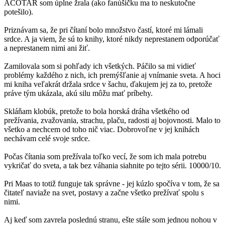
ACOTAR som úplne žrala (ako fanúšičku ma to neskutočne
potešilo).
Priznávam sa, že pri čítaní bolo množstvo častí, ktoré mi lámali
srdce. A ja viem, že sú to knihy, ktoré nikdy neprestanem odporúčať
a neprestanem nimi ani žiť.
Zamilovala som si pohľady ich všetkých. Páčilo sa mi vidieť
problémy každého z nich, ich premýšľanie aj vnímanie sveta. A hoci
mi kniha veľakrát držala srdce v šachu, ďakujem jej za to, pretože
práve tým ukázala, akú silu môžu mať príbehy.
Skláňam klobúk, pretože to bola horská dráha všetkého od
prežívania, zvažovania, strachu, plaču, radosti aj bojovnosti. Malo to
všetko a nechcem od toho nič viac. Dobrovoľne v jej knihách
nechávam celé svoje srdce.
Počas čítania som prežívala toľko vecí, že som ich mala potrebu
vykričať do sveta, a tak bez váhania siahnite po tejto sérii. 10000/10.
Pri Maas to totiž funguje tak správne - jej kúzlo spočíva v tom, že sa
čitateľ naviaže na svet, postavy a začne všetko prežívať spolu s
nimi.
Aj keď som zavrela poslednú stranu, ešte stále som jednou nohou v