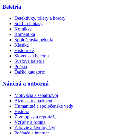
Beletria
Detektívky, trilery a horory
Sci-fi a fantasy
Komiksy
Romantika
Spoločenská beletria
Klasika
Historické
Slovenská beletria
Svetová beletria
Poézia
Ďalšie kategórie
Náučná a odborná
Motivácia a sebarozvoj
Biznis a manažment
Humanitné a spoločenské vedy
História
Životopisy a reportáže
Vzťahy a rodina
Zdravie a životný štýl
Počítače a internet