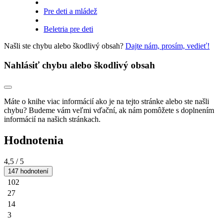
Pre deti a mládež
Beletria pre deti
Našli ste chybu alebo škodlivý obsah?
Dajte nám, prosím, vedieť!
Nahlásiť chybu alebo škodlivý obsah
Máte o knihe viac informácií ako je na tejto stránke alebo ste našli
chybu? Budeme vám veľmi vďační, ak nám pomôžete s doplnením
informácií na našich stránkach.
Hodnotenia
4,5
/ 5
147 hodnotení
102
27
14
3