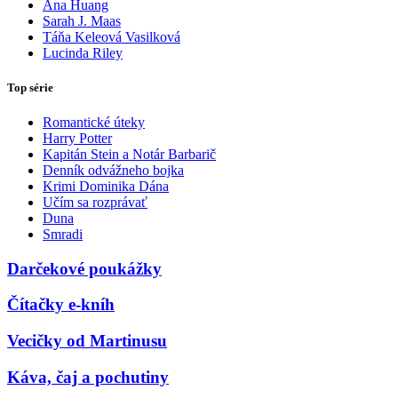
Ana Huang
Sarah J. Maas
Táňa Keleová Vasilková
Lucinda Riley
Top série
Romantické úteky
Harry Potter
Kapitán Stein a Notár Barbarič
Denník odvážneho bojka
Krimi Dominika Dána
Učím sa rozprávať
Duna
Smradi
Darčekové poukážky
Čítačky e-kníh
Vecičky od Martinusu
Káva, čaj a pochutiny