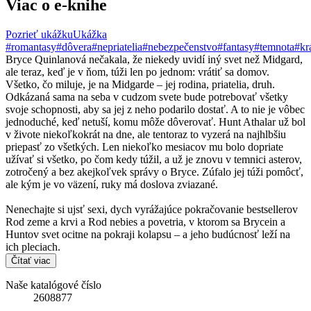
Viac o e-knihe
Pozrieť ukážku
Ukážka
#romantasy
#dôvera
#nepriatelia
#nebezpečenstvo
#fantasy
#temnota
#kr
Bryce Quinlanová nečakala, že niekedy uvidí iný svet než Midgard,
ale teraz, keď je v ňom, túži len po jednom: vrátiť sa domov.
Všetko, čo miluje, je na Midgarde – jej rodina, priatelia, druh.
Odkázaná sama na seba v cudzom svete bude potrebovať všetky
svoje schopnosti, aby sa jej z neho podarilo dostať. A to nie je vôbec
jednoduché, keď netuší, komu môže dôverovať. Hunt Athalar už bol
v živote niekoľkokrát na dne, ale tentoraz to vyzerá na najhlbšiu
priepasť zo všetkých. Len niekoľko mesiacov mu bolo dopriate
užívať si všetko, po čom kedy túžil, a už je znovu v temnici asterov,
zotročený a bez akejkoľvek správy o Bryce. Zúfalo jej túži pomôcť,
ale kým je vo väzení, ruky má doslova zviazané.
Nenechajte si ujsť sexi, dych vyrážajúce pokračovanie bestsellerov
Rod zeme a krvi a Rod nebies a povetria, v ktorom sa Brycein a
Huntov svet ocitne na pokraji kolapsu – a jeho budúcnosť leží na
ich pleciach.
Čítať viac
Naše katalógové číslo
2608877