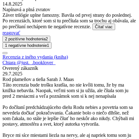
14.8.2025
Napínavá a plná zvratov
Záver trilógie uplne famozny. Bavila od prvej strany do poslednej.
Po recenziách, ktoré som si tu prečítala som sa trochu aj obávala, ale
po prečítaní nechápem tie negatívne recenzie.
Čítať viac
reagovať
2 pozitívne hodnotenia
2
1 negatívne hodnotenie
1
Recenzia z iného vydania (kniha)
Chiara @just._.booklover_
Overený zákazník
29.7.2025
Rod plameňov a tieňa Sarah J. Maas
Táto recenzia bude trošku kratšia, no nie kvôli tomu, že by ma
knižka nebavila. Naopak, veľmi som si ju užila, ale čítala som ju
pred 2 mesiacmi a veľa poznámok som si k nej nenapísala
Po dočítaní predchádzajúceho dielu Rodu nebies a povetria som sa
nevedela dočkať pokračovania. Čakanie bolo o niečo dlhšie, než
som čakala, no stále je lepšie čítať ho neskôr ako nikdy. Chýbali mi
postavy, atmosféra a svet, ktorý autorka vytvorila.
Bryce mi síce miestami liezla na nervy, ale aj napriek tomu som ju