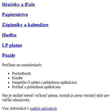
Hrnčeky a fľaše
Papiernictvo
Zápisníky a kalendáre
Hudba
LP platne
Puzzle
Prečítate na zariadeniach:
Pocketbook
Kindle
Smartfón či tablet s príslušnou aplikáciou
Počítač s príslušnou aplikáciou
Nie je možné meniť veľkosť písma, formát je preto vhodný skôr pre
väčšie obrazovky.
Viac informácií v
našich návodoch