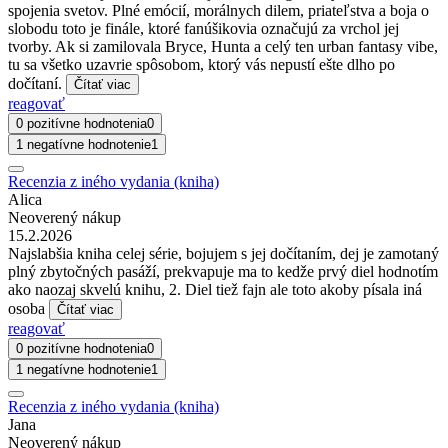
spojenia svetov. Plné emócií, morálnych dilem, priateľstva a boja o
slobodu toto je finále, ktoré fanúšikovia označujú za vrchol jej
tvorby. Ak si zamilovala Bryce, Hunta a celý ten urban fantasy vibe,
tu sa všetko uzavrie spôsobom, ktorý vás nepustí ešte dlho po
dočítaní.
Čítať viac
reagovať
0 pozitívne hodnotenia
0
1 negatívne hodnotenie
1
Recenzia z iného vydania (kniha)
Alica
Neoverený nákup
15.2.2026
Najslabšia kniha celej série, bojujem s jej dočítaním, dej je zamotaný
plný zbytočných pasáží, prekvapuje ma to kedže prvý diel hodnotím
ako naozaj skvelú knihu, 2. Diel tiež fajn ale toto akoby písala iná
osoba
Čítať viac
reagovať
0 pozitívne hodnotenia
0
1 negatívne hodnotenie
1
Recenzia z iného vydania (kniha)
Jana
Neoverený nákup