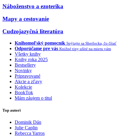
Náboženstvo a ezoterika
Mapy a cestovanie
Cudzojazyčná literatúra
Knihomoľský pomocník
Spýtajte sa Sherlocka, čo čítať
Odporúčame pre vás
Knižné tipy ušité na mieru vám
Všetky knihy
Knihy roka 2025
Bestsellery
Novinky
Pripravované
Akcie a zľavy
Kolekcie
BookTok
Mám záujem o titul
Top autori
Dominik Dán
Julie Caplin
Rebecca Yarros