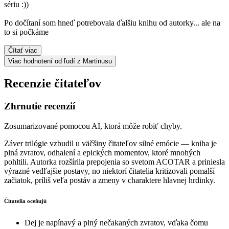
sériu :))
Po dočítaní som hneď potrebovala ďalšiu knihu od autorky... ale na
to si počkáme
Čítať viac
Viac hodnotení od ľudí z Martinusu
Recenzie čitateľov
Zhrnutie recenzií
Zosumarizované pomocou AI, ktorá môže robiť chyby.
Záver trilógie vzbudil u väčšiny čitateľov silné emócie — kniha je
plná zvratov, odhalení a epických momentov, ktoré mnohých
pohltili. Autorka rozšírila prepojenia so svetom ACOTAR a priniesla
výrazné vedľajšie postavy, no niektorí čitatelia kritizovali pomalší
začiatok, príliš veľa postáv a zmeny v charaktere hlavnej hrdinky.
Čitatelia oceňujú
Dej je napínavý a plný nečakaných zvratov, vďaka čomu