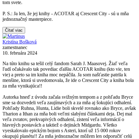
tom svete.
P. S.: Ja len, že jej knihy - ACOTAR aj Crescent City - sú u mňa
jednoznačný masterpiece.
Čítať viac
Kristína Bošková
zamestnanec
10. februára 2024
Na túto knihu sa tešil celý fandom Sarah J. Maasovej. Žiaľ veľa
ľudí očakávalo tak povediac ďalšiu ACOTAR knihu (kto vie, ten
vie) a preto sa im kniha moc nepáčila. Ja som našťastie patrila k
menšine, ktorá si uvedomovala, že ide o Crescent City a kniha bola
za mňa vynikajúca!!
Autorka hneď z úvodu začala svižným tempom a z pohľadu Bryce
sme sa dozvedeli veľa zaujímavých a za mňa aj šokujúci odhalení.
Pohľady Ruhna, Hunta, Lidie boli skvelé rovnako ako Bryce, avšak
Tharion a Ithan za mňa boli veľmi slabými článkami deja. Dej mal
veľa zvratov, prekvapivých odhalení, zistení veľa informácií o
hlavných postavách a taktiež o dejinách Midgardu. Všetko
vyeskalovalo epickým bojom s Asteri, ktorí už 15 000 rokov
okupujú planétu!! Za mňa jednoznačne môžem len odporučiť celú