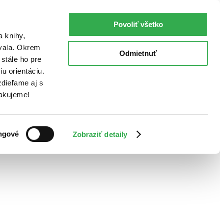
Povoliť všetko
a knihy,
ovala. Okrem
Odmietnuť
stále ho pre
u orientáciu.
dieľame aj s
Ďakujeme!
ngové
Zobraziť detaily