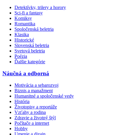
Detektívky, trilery a horory
Sci-fi a fantasy
Komiksy
Romantika
Spoločenská beletria
Klasika
Historické
Slovenská beletria
Svetová beletria
Poézia
Ďalšie kategórie
Náučná a odborná
Motivácia a sebarozvoj
Biznis a manažment
Humanitné a spoločenské vedy
História
Životopisy a reportáže
Vzťahy a rodina
Zdravie a životný štýl
Počítače a internet
Hobby
Umenie a dizajn