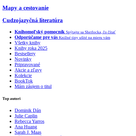
Mapy a cestovanie
Cudzojazyčná literatúra
Knihomoľský pomocník
Spýtajte sa Sherlocka, čo čítať
Odporúčame pre vás
Knižné tipy ušité na mieru vám
Všetky knihy
Knihy roka 2025
Bestsellery
Novinky
Pripravované
Akcie a zľavy
Kolekcie
BookTok
Mám záujem o titul
Top autori
Dominik Dán
Julie Caplin
Rebecca Yarros
Ana Huang
Sarah J. Maas