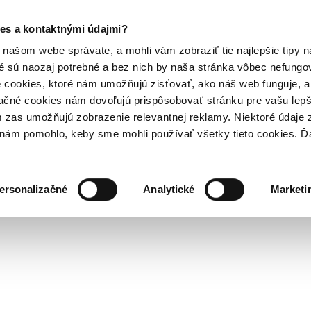
es a kontaktnými údajmi?
našom webe správate, a mohli vám zobraziť tie najlepšie tipy n
é sú naozaj potrebné a bez nich by naša stránka vôbec nefung
 cookies, ktoré nám umožňujú zisťovať, ako náš web funguje, a 
ačné cookies nám dovoľujú prispôsobovať stránku pre vašu lepši
zas umožňujú zobrazenie relevantnej reklamy. Niektoré údaje z
y nám pomohlo, keby sme mohli používať všetky tieto cookies. 
ersonalizačné
Analytické
Marketi