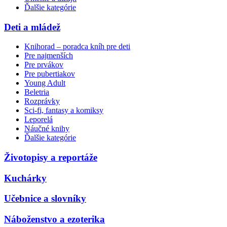
Ďalšie kategórie
Deti a mládež
Knihorad – poradca kníh pre deti
Pre najmenších
Pre prvákov
Pre pubertiakov
Young Adult
Beletria
Rozprávky
Sci-fi, fantasy a komiksy
Leporelá
Náučné knihy
Ďalšie kategórie
Životopisy a reportáže
Kuchárky
Učebnice a slovníky
Náboženstvo a ezoterika