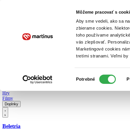
Doručenie
Kníhkupectvá
Knihovrátok
Poukážky
Knižný blog
Kontakt
Môžeme pracovať s cooki
Aby sme vedeli, ako sa na 
zbierame cookies. Niektor
E-knihy
Audioknihy
Hry
Filmy
Knihy
Doplnky
toho používame analytické
vás zlepšovať. Personaliz
Vyhľadávanie
Marketingové cookies nám 
tretími stranami. Veľmi b
Prihlásiť
Vyhľadávanie
Výber
Knihy
Potrebné
P
súhlasu
E-knihy
Audioknihy
Hry
Filmy
Doplnky
Beletria