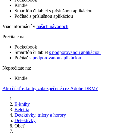
Kindle
Smartfón či tablet s príslušnou aplikáciou
Počítač s príslušnou aplikáciou
Viac informácií v
našich návodoch
Prečítate na:
Pocketbook
Smartfón či tablet
s podporovanou aplikáciou
Počítač
s podporovanou aplikáciou
Neprečítate na:
Kindle
Ako čítať e-knihy zabezpečené cez Adobe DRM?
E-knihy
Beletria
Detektívky, trilery a horory
Detektívky
Obeť