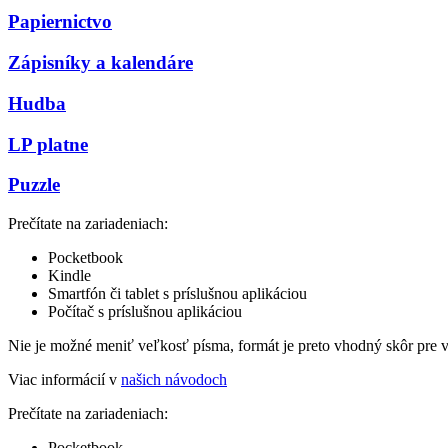
Papiernictvo
Zápisníky a kalendáre
Hudba
LP platne
Puzzle
Prečítate na zariadeniach:
Pocketbook
Kindle
Smartfón či tablet s príslušnou aplikáciou
Počítač s príslušnou aplikáciou
Nie je možné meniť veľkosť písma, formát je preto vhodný skôr pre 
Viac informácií v
našich návodoch
Prečítate na zariadeniach:
Pocketbook