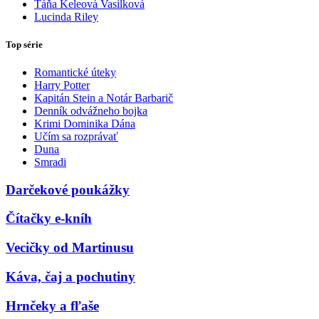
Táňa Keleová Vasilková
Lucinda Riley
Top série
Romantické úteky
Harry Potter
Kapitán Stein a Notár Barbarič
Denník odvážneho bojka
Krimi Dominika Dána
Učím sa rozprávať
Duna
Smradi
Darčekové poukážky
Čítačky e-kníh
Vecičky od Martinusu
Káva, čaj a pochutiny
Hrnčeky a fľaše