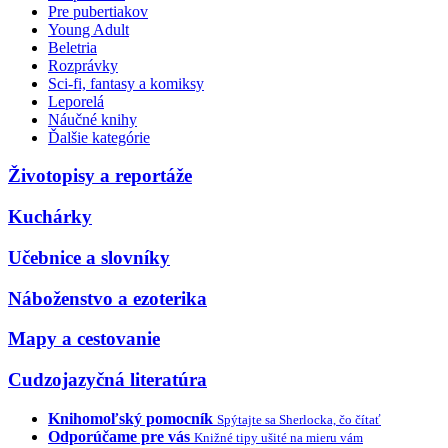
Pre pubertiakov
Young Adult
Beletria
Rozprávky
Sci-fi, fantasy a komiksy
Leporelá
Náučné knihy
Ďalšie kategórie
Životopisy a reportáže
Kuchárky
Učebnice a slovníky
Náboženstvo a ezoterika
Mapy a cestovanie
Cudzojazyčná literatúra
Knihomoľský pomocník
Spýtajte sa Sherlocka, čo čítať
Odporúčame pre vás
Knižné tipy ušité na mieru vám