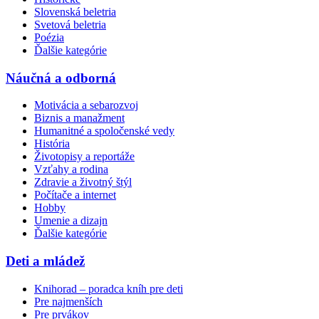
Slovenská beletria
Svetová beletria
Poézia
Ďalšie kategórie
Náučná a odborná
Motivácia a sebarozvoj
Biznis a manažment
Humanitné a spoločenské vedy
História
Životopisy a reportáže
Vzťahy a rodina
Zdravie a životný štýl
Počítače a internet
Hobby
Umenie a dizajn
Ďalšie kategórie
Deti a mládež
Knihorad – poradca kníh pre deti
Pre najmenších
Pre prvákov