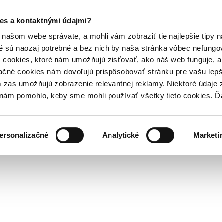
es a kontaktnými údajmi?
našom webe správate, a mohli vám zobraziť tie najlepšie tipy n
é sú naozaj potrebné a bez nich by naša stránka vôbec nefung
 cookies, ktoré nám umožňujú zisťovať, ako náš web funguje, a 
ačné cookies nám dovoľujú prispôsobovať stránku pre vašu lepši
zas umožňujú zobrazenie relevantnej reklamy. Niektoré údaje z
y nám pomohlo, keby sme mohli používať všetky tieto cookies. 
ersonalizačné
Analytické
Marketi