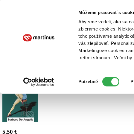
Doručenie
Kníhkupectvá
Knihovrátok
Poukážky
Knižný blog
Kontakt
Môžeme pracovať s cooki
Aby sme vedeli, ako sa na 
zbierame cookies. Niektor
E-knihy
Audioknihy
Hry
Filmy
Knihy
Doplnky
toho používame analytické
vás zlepšovať. Personaliz
Vyhľadávanie
Marketingové cookies nám 
tretími stranami. Veľmi b
Prihlásiť
Výber
Potrebné
P
súhlasu
5,50 €