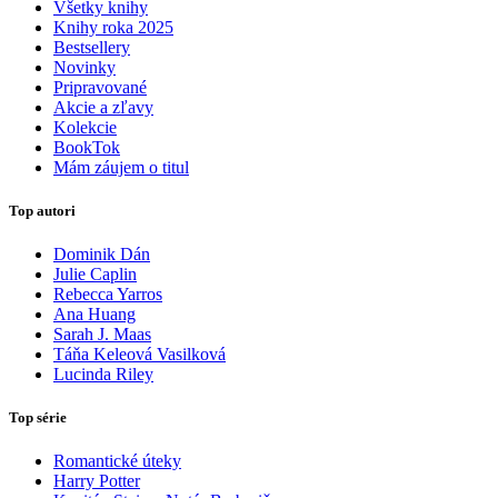
Všetky knihy
Knihy roka 2025
Bestsellery
Novinky
Pripravované
Akcie a zľavy
Kolekcie
BookTok
Mám záujem o titul
Top autori
Dominik Dán
Julie Caplin
Rebecca Yarros
Ana Huang
Sarah J. Maas
Táňa Keleová Vasilková
Lucinda Riley
Top série
Romantické úteky
Harry Potter