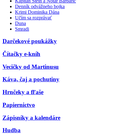
Kapitán Stein a Notár Barbarič
Denník odvážneho bojka
Krimi Dominika Dána
Učím sa rozprávať
Duna
Smradi
Darčekové poukážky
Čítačky e-kníh
Vecičky od Martinusu
Káva, čaj a pochutiny
Hrnčeky a fľaše
Papiernictvo
Zápisníky a kalendáre
Hudba