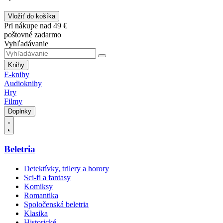
Vložiť do košíka
Pri nákupe nad 49 €
poštovné zadarmo
Vyhľadávanie
Knihy
E-knihy
Audioknihy
Hry
Filmy
Doplnky
Beletria
Detektívky, trilery a horory
Sci-fi a fantasy
Komiksy
Romantika
Spoločenská beletria
Klasika
Historické