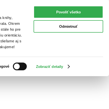
Povoliť všetko
a knihy,
ovala. Okrem
Odmietnuť
stále ho pre
u orientáciu.
dieľame aj s
Ďakujeme!
ngové
Zobraziť detaily