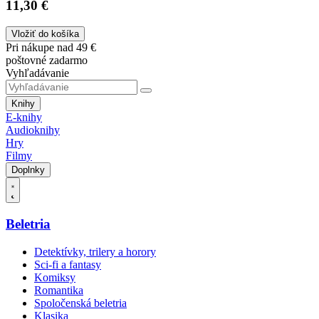
11,30 €
Vložiť do košíka
Pri nákupe nad 49 €
poštovné zadarmo
Vyhľadávanie
Knihy
E-knihy
Audioknihy
Hry
Filmy
Doplnky
Beletria
Detektívky, trilery a horory
Sci-fi a fantasy
Komiksy
Romantika
Spoločenská beletria
Klasika