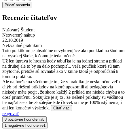
Pridať recenziu
Recenzie čitateľov
Naštvaný Študent
Neoverený nákup
22.10.2019
Nekvalitné praktikum
Toto praktikum je absolútne nevyhovujúce ako podklad na štúdium
na vysokej škole, k čomu je teda určené.
Už len úprava je hrozná kedy tabuľka je na jednej strane a príklad
na druhej ale to by sa dalo pochopiť... veľa poučiek ktoré sú tam
zbytočné, pretože sú rovnaké ako v knihe ktorá je odporúčaná k
tomuto praktiku.
Ale najhoršie na všetkom je to , že v praktiku je neskutočne veľa
chýb pri riešení príkladov na ktoré upozornili aj pedagógovia
niekedy máte pocit , že skoro každý 2 príklad ma niekde chybu a to
dosť primitívnu. Šokujúce je aj to , že riešené príklady su väčšinou
tie najľahšie a tie zložitejšie kde človek si nie je 100% istý nemajú
ani len konečný výsledok.
Čítať viac
reagovať
8 pozitívne hodnotenia
8
1 negatívne hodnotenie
1