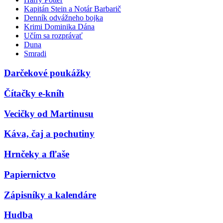
Kapitán Stein a Notár Barbarič
Denník odvážneho bojka
Krimi Dominika Dána
Učím sa rozprávať
Duna
Smradi
Darčekové poukážky
Čítačky e-kníh
Vecičky od Martinusu
Káva, čaj a pochutiny
Hrnčeky a fľaše
Papiernictvo
Zápisníky a kalendáre
Hudba