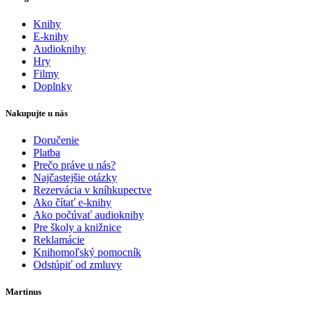
Knihy
E-knihy
Audioknihy
Hry
Filmy
Doplnky
Nakupujte u nás
Doručenie
Platba
Prečo práve u nás?
Najčastejšie otázky
Rezervácia v kníhkupectve
Ako čítať e-knihy
Ako počúvať audioknihy
Pre školy a knižnice
Reklamácie
Knihomoľský pomocník
Odstúpiť od zmluvy
Martinus