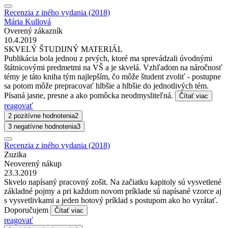
Recenzia z iného vydania (2018)
Mária Kullová
Overený zákazník
10.4.2019
SKVELÝ ŠTUDIJNÝ MATERIÁL
Publikácia bola jednou z prvých, ktoré ma sprevádzali úvodnými
štátnicovými predmetmi na VŠ a je skvelá. Vzhľadom na náročnosť
témy je táto kniha tým najlepším, čo môže študent zvoliť - postupne
sa potom môže prepracovať hlbšie a hlbšie do jednotlivých tém.
Písaná jasne, presne a ako pomôcka neodmysliteľná.
Čítať viac
reagovať
2 pozitívne hodnotenia
2
3 negatívne hodnotenia
3
Recenzia z iného vydania (2018)
Zuzika
Neoverený nákup
23.3.2019
Skvelo napísaný pracovný zošit. Na začiatku kapitoly sú vysvetlené
základné pojmy a pri každom novom príklade sú napísané vzorce aj
s vysvetlivkami a jeden hotový príklad s postupom ako ho vyrátať.
Doporučujem
Čítať viac
reagovať