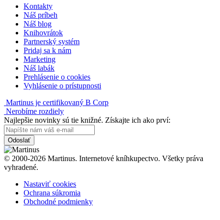
Kontakty
Náš príbeh
Náš blog
Knihovrátok
Partnerský systém
Pridaj sa k nám
Marketing
Náš labák
Prehlásenie o cookies
Vyhlásenie o prístupnosti
Martinus je certifikovaný B Corp
Nerobíme rozdiely
Najlepšie novinky sú tie knižné. Získajte ich ako prví:
Odoslať
© 2000-2026 Martinus. Internetové kníhkupectvo. Všetky práva
vyhradené.
Nastaviť cookies
Ochrana súkromia
Obchodné podmienky