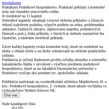
#podnikania
Praktikum Podnikové hospodárstvo. Praktické príklady a kontrolné
testy má charakter pracovného zošita.
Je rozdelené na 11 kapitol.
Jednotlivé kapitoly obsahujú vzorové riešenia príkladov z rôznych
oblastí (založenie podniku, výpočet podielu na zisku, problematika
nákladov, ľudských zdrojov, odpisovania majetku, podnikových
činností a pod.), ďalej príklady, v ktorých je riešenie naznačené iba
čiastočne, a následne neriešené príklady.
Záver každej kapitoly tvoria kontrolné testy, ktoré sú rozdelené na
úlohy z oblasti teórie a na úlohy orientované na riešenie praktického
zadania.
Publikácia je určená študentom prvého ročníka denného a externého
bakalárskeho štúdia v súvislosti s výučbou predmetu podnikové
hospodárstvo, ktoré sa na fakultách Ekonomickej univerzity v
Bratislave vyučuje ako predmet tzv. spoločného základu.
Publikácia nadväzuje na vysokoškolskú učebnicu Majdúchová, H. a
kol.: Podnikové hospodárstvo, 2. vydanie, ktorá takisto vychádza vo
vydavateľstve Wolters Kluwer SR.
Čítať viac
Naše katalógové číslo
951795