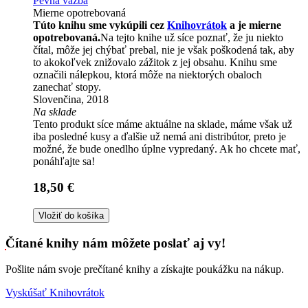
Pevná väzba
Mierne opotrebovaná
Túto knihu sme vykúpili cez
Knihovrátok
a je mierne
opotrebovaná.
Na tejto knihe už síce poznať, že ju niekto
čítal, môže jej chýbať prebal, nie je však poškodená tak, aby
to akokoľvek znižovalo zážitok z jej obsahu. Knihu sme
označili nálepkou, ktorá môže na niektorých obaloch
zanechať stopy.
Slovenčina, 2018
Na sklade
Tento produkt síce máme aktuálne na sklade, máme však už
iba posledné kusy a ďalšie už nemá ani distribútor, preto je
možné, že bude onedlho úplne vypredaný. Ak ho chcete mať,
ponáhľajte sa!
18,50 €
Vložiť do košíka
Čítané knihy nám môžete poslať aj vy!
Pošlite nám svoje prečítané knihy a získajte poukážku na nákup.
Vyskúšať Knihovrátok