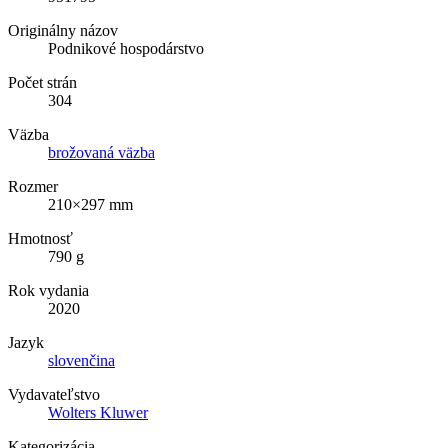
Originálny názov
Podnikové hospodárstvo
Počet strán
304
Väzba
brožovaná väzba
Rozmer
210×297 mm
Hmotnosť
790 g
Rok vydania
2020
Jazyk
slovenčina
Vydavateľstvo
Wolters Kluwer
Kategorizácia