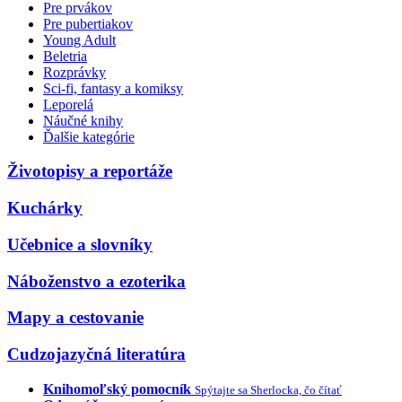
Pre prvákov
Pre pubertiakov
Young Adult
Beletria
Rozprávky
Sci-fi, fantasy a komiksy
Leporelá
Náučné knihy
Ďalšie kategórie
Životopisy a reportáže
Kuchárky
Učebnice a slovníky
Náboženstvo a ezoterika
Mapy a cestovanie
Cudzojazyčná literatúra
Knihomoľský pomocník
Spýtajte sa Sherlocka, čo čítať