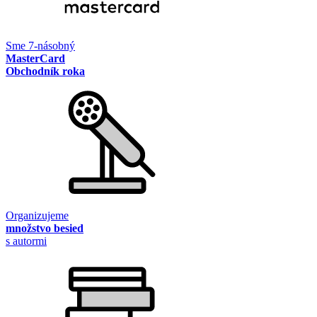
Sme 7-násobný
MasterCard
Obchodník roka
Organizujeme
množstvo besied
s autormi