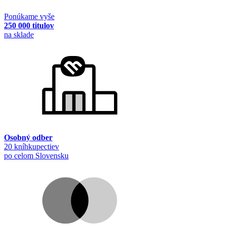
Ponúkame vyše
250 000 titulov
na sklade
Osobný odber
20 kníhkupectiev
po celom Slovensku