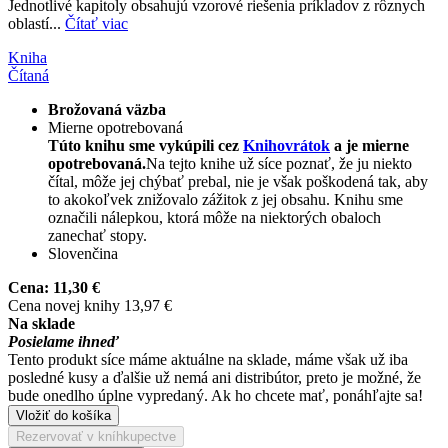
Jednotlivé kapitoly obsahujú vzorové riešenia príkladov z rôznych
oblastí...
Čítať viac
Kniha
Čítaná
Brožovaná väzba
Mierne opotrebovaná
Túto knihu sme vykúpili cez
Knihovrátok
a je mierne
opotrebovaná.
Na tejto knihe už síce poznať, že ju niekto
čítal, môže jej chýbať prebal, nie je však poškodená tak, aby
to akokoľvek znižovalo zážitok z jej obsahu. Knihu sme
označili nálepkou, ktorá môže na niektorých obaloch
zanechať stopy.
Slovenčina
Cena:
11,30 €
Cena novej knihy 13,97 €
Na sklade
Posielame ihneď
Tento produkt síce máme aktuálne na sklade, máme však už iba
posledné kusy a ďalšie už nemá ani distribútor, preto je možné, že
bude onedlho úplne vypredaný. Ak ho chcete mať, ponáhľajte sa!
Vložiť do košíka
Rezervovať v kníhkupectve