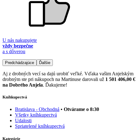
U nás nakupujete
vždy bezpečne
a s dôverou
Predchádzajúce
Ďalšie
Aj z drobných vecí sa dajú urobiť veľké. Vďaka vašim Anjelským
drobným ste pri nákupoch na Martinuse darovali už
1 501 406,00 €
na Dobrého Anjela
. Ďakujeme!
Kníhkupectvá
Bratislava - Obchodná
• Otvárame o 8:30
Všetky kníhkupectvá
Udalosti
Spriatelené kníhkupectvá
Kategórie