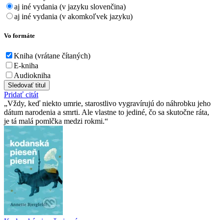
aj iné vydania (v jazyku slovenčina)
aj iné vydania (v akomkoľvek jazyku)
Vo formáte
Kniha (vrátane čítaných)
E-kniha
Audiokniha
Sledovať titul
Pridať citát
Vždy, keď niekto umrie, starostlivo vygravírujú do náhrobku jeho
dátum narodenia a smrti. Ale vlastne to jediné, čo sa skutočne ráta,
je tá malá pomlčka medzi rokmi.