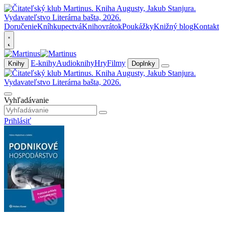
Doručenie
Kníhkupectvá
Knihovrátok
Poukážky
Knižný blog
Kontakt
E-knihy
Audioknihy
Hry
Filmy
Knihy
Doplnky
Vyhľadávanie
Prihlásiť