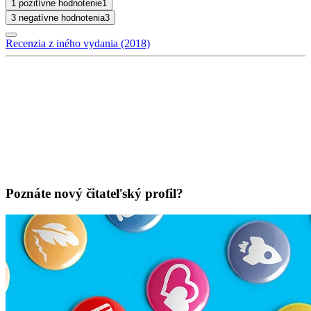
1 pozitívne hodnotenie
1
3 negatívne hodnotenia
3
Recenzia z iného vydania (2018)
Poznáte nový čitateľský profil?