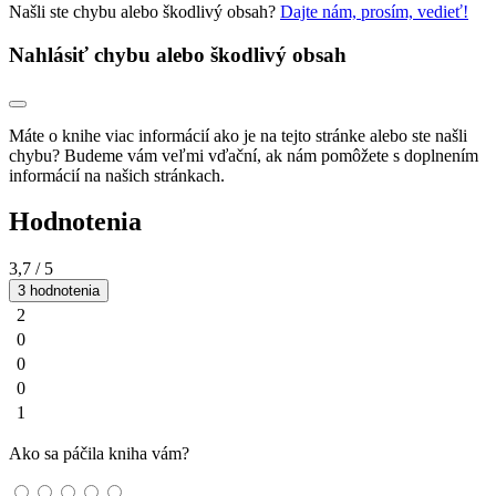
Našli ste chybu alebo škodlivý obsah?
Dajte nám, prosím, vedieť!
Nahlásiť chybu alebo škodlivý obsah
Máte o knihe viac informácií ako je na tejto stránke alebo ste našli
chybu? Budeme vám veľmi vďační, ak nám pomôžete s doplnením
informácií na našich stránkach.
Hodnotenia
3,7
/ 5
3 hodnotenia
2
0
0
0
1
Ako sa páčila kniha vám?