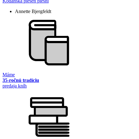
Kodanská pieseň piesní
Annette Bjergfeldt
Máme
35-ročnú tradíciu
predaja kníh