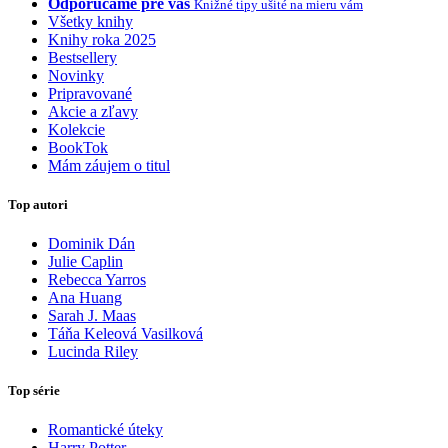
Odporúčame pre vás
Knižné tipy ušité na mieru vám
Všetky knihy
Knihy roka 2025
Bestsellery
Novinky
Pripravované
Akcie a zľavy
Kolekcie
BookTok
Mám záujem o titul
Top autori
Dominik Dán
Julie Caplin
Rebecca Yarros
Ana Huang
Sarah J. Maas
Táňa Keleová Vasilková
Lucinda Riley
Top série
Romantické úteky
Harry Potter