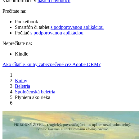
Viac informácií v
našich návodoch
Prečítate na:
Pocketbook
Smartfón či tablet
s podporovanou aplikáciou
Počítač
s podporovanou aplikáciou
Neprečítate na:
Kindle
Ako čítať e-knihy zabezpečené cez Adobe DRM?
Knihy
Beletria
Spoločenská beletria
Plyniem ako rieka