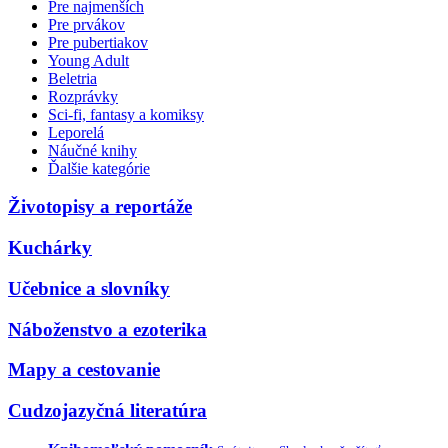
Pre najmenších
Pre prvákov
Pre pubertiakov
Young Adult
Beletria
Rozprávky
Sci-fi, fantasy a komiksy
Leporelá
Náučné knihy
Ďalšie kategórie
Životopisy a reportáže
Kuchárky
Učebnice a slovníky
Náboženstvo a ezoterika
Mapy a cestovanie
Cudzojazyčná literatúra