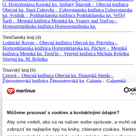
O. Hviezdoslava
Krajská kn.
Spišský Štiavnik -
Obecná knižnica
Obecná kn.
Stará Ľubovňa -
Ľubovnianska knižnica
Ľubovnianska
kn.
Svidník -
Podduklianska knižnica
Podduklianska kn.
Veľký
Šariš -
Mestská knižnica
Mestská kn.
Vranov nad Topľou -
Hornozemplínska knižnica
Hornozemplínska kn.
Trenčiansky kraj (4)
Lednické Rovne -
Obecná knižnica
Obecná kn.
Prievidza -
Hornonitrianska knižnica
Hornonitrianska kn.
Púchov -
Mestská
knižnica
Mestská kn.
Trenčín -
Verejná knižnica Michala Rešetku
Verejná kn. M. Rešetku
Trnavský kraj (6)
Cerová -
Obecná knižnica
Obecná kn.
Dunajská Streda -
Žitnoostrovská knižnica
Žitnoostrovská kn.
Galanta -
Galantská
knižnica
Galantská kn.
Hlohovec -
Mestská knižnica
Mestská kn.
Senica -
Záhorská knižnica
Záhorská kn.
Trnava -
Knižnica J.
Fándlyho
Kn. J. Fándlyho
Žilinský kraj (6)
Môžeme pracovať s cookies a kontaktnými údajmi?
Čadca -
Kysucká knižnica
Kysucká kn.
Dolný Kubín -
Oravská
knižnica A. Habovštiaka
Oravská kn. A. Habovštiaka
Kysucké
Aby sme vedeli, ako sa na našom webe správate, a mohli v
Nové Mesto -
Mestská knižnica
Mestská kn.
Liptovský Mikuláš -
zobraziť tie najlepšie tipy na knihy, zbierame cookies. Niekt
Liptovská knižnica G. F. Belopotockého
Liptovská kn. G. F.
Belopotockého
Martin -
Turčianska knižnica
Turčianska kn.
Žilina