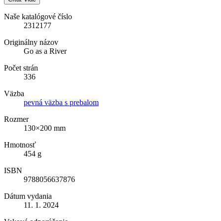
Naše katalógové číslo
2312177
Originálny názov
Go as a River
Počet strán
336
Väzba
pevná väzba s prebalom
Rozmer
130×200 mm
Hmotnosť
454 g
ISBN
9788056637876
Dátum vydania
11. 1. 2024