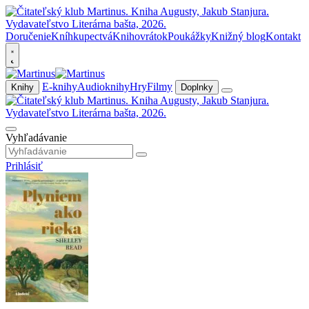
Doručenie
Kníhkupectvá
Knihovrátok
Poukážky
Knižný blog
Kontakt
E-knihy
Audioknihy
Hry
Filmy
Knihy
Doplnky
Vyhľadávanie
Prihlásiť