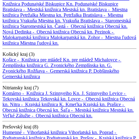
Knižnica Podunajské Biskupice
Kn. Podunajské Biskupice
Bratislava -
Mestská knižnica
Mestská kn.
Bratislava -
Miestna
knižnica Petržalka
Miestna kn. Petržalka
Bratislava -
Miestna
knižnica Vrakuňa
Miestna kn. Vrakuňa
Bratislava -
Staromestská
knižnica
Staromestská kn.
Častá -
Obecná knižnica
Obecná kn.
Nová Dedinka -
Obecná knižnica
Obecná kn.
Pezinok -
Malokarpatská knižnica
Malokarpatská kn.
Zohor -
Miestna ľudová
knižnica
Miestna ľudová kn.
Košický kraj (3)
Košice -
Knižnica pre mládež
Kn. pre mládež
Michalovce -
Zemplínska knižnica G. Zvonického
Zemplínska kn. G.
Zvonického
Rožňava -
Gemerská knižnica P. Dobšinského
Gemerská knižnica
Nitriansky kraj (7)
Komárno -
Knižnica J. Szinnyeiho
Kn. J. Szinnyeiho
Levice -
Tekovská knižnica
Tekovská kn.
Lovce -
Obecná knižnica
Obecná
kn.
Nitra -
Krajská knižnica K. Kmeťka
Krajská kn.
Prašice -
Obecná knižnica
Obecná kn.
Šaľa -
Mestská knižnica
Mestská kn.
Veľké Zálužie -
Obecná knižnica
Obecná kn.
Prešovský kraj (8)
Humenné -
Vihorlatská knižnica
Vihorlatská kn.
Poprad -
Podtatranská knižnica
Podtatranská kn.
Prešov -
Krajská knižnica P.