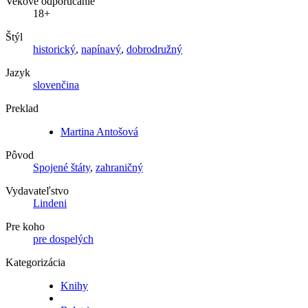
Vekové odporúčanie
18+
Štýl
historický
,
napínavý
,
dobrodružný
Jazyk
slovenčina
Preklad
Martina Antošová
Pôvod
Spojené štáty
,
zahraničný
Vydavateľstvo
Lindeni
Pre koho
pre dospelých
Kategorizácia
Knihy