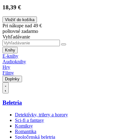
18,39 €
Vložiť do košíka
Pri nákupe nad 49 €
poštovné zadarmo
Vyhľadávanie
Knihy
E-knihy
Audioknihy
Hry
Filmy
Doplnky
Beletria
Detektívky, trilery a horory
Sci-fi a fantasy
Komiksy
Romantika
Spoločenská beletria