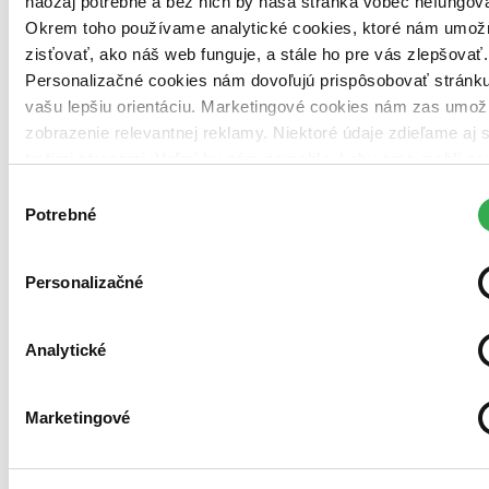
naozaj potrebné a bez nich by naša stránka vôbec nefungova
-
Krajská knižnica
Krajská kn.
Okrem toho používame analytické cookies, ktoré nám umož
zisťovať, ako náš web funguje, a stále ho pre vás zlepšovať.
Zdroj informácií:
Infogate.sk
. Údaje hovoria o tom, že kniha je v
evidencii danej knižnice, môže však už byť aktuálne požičaná. Tu
Personalizačné cookies nám dovoľujú prispôsobovať stránku
nájdete
zoznam všetkých viac ako 200 slovenských knižníc
, o
vašu lepšiu orientáciu. Marketingové cookies nám zas umož
ktorých máme údaje.
zobrazenie relevantnej reklamy. Niektoré údaje zdieľame aj 
tretími stranami. Veľmi by nám pomohlo, keby sme mohli po
Ďalšie knižné vydania (3)
všetky tieto cookies. Ďakujeme!
Výber
Potrebné
súhlasu
Personalizačné
Analytické
Marketingové