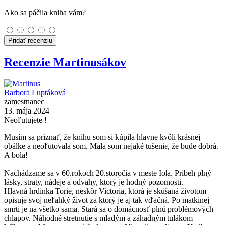
Ako sa páčila kniha vám?
Pridať recenziu
Recenzie Martinusákov
Barbora Luptáková
zamestnanec
13. mája 2024
Neoľutujete !
Musím sa priznať, že knihu som si kúpila hlavne kvôli krásnej
obálke a neoľutovala som. Mala som nejaké tušenie, že bude dobrá.
A bola!
Nachádzame sa v 60.rokoch 20.storočia v meste Iola. Príbeh plný
lásky, straty, nádeje a odvahy, ktorý je hodný pozornosti.
Hlavná hrdinka Torie, neskôr Victoria, ktorá je skúšaná životom
opisuje svoj neľahký život za ktorý je aj tak vďačná. Po matkinej
smrti je na všetko sama. Stará sa o domácnosť plnú problémových
chlapov. Náhodné stretnutie s mladým a záhadným tulákom