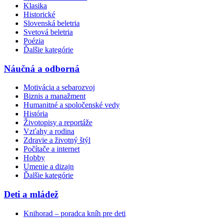
Klasika
Historické
Slovenská beletria
Svetová beletria
Poézia
Ďalšie kategórie
Náučná a odborná
Motivácia a sebarozvoj
Biznis a manažment
Humanitné a spoločenské vedy
História
Životopisy a reportáže
Vzťahy a rodina
Zdravie a životný štýl
Počítače a internet
Hobby
Umenie a dizajn
Ďalšie kategórie
Deti a mládež
Knihorad – poradca kníh pre deti