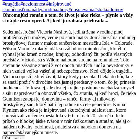
#tragédia
#nezlomnosť
#inšpirované
skutočnosťou
#nádej
#rodina
#hory
#dospievania
#strata
#domov
Ohromujúci román o tom, že život je ako rieka – plynie a vždy
si nájde cestu vpred. Aj keď ju zahatá priehrada...
Sedemnásťročná Victoria Nashová, jediná žena v rodine plnej
problémových mužov, vedie po smrti matky domácnosť na rodinnej
broskyňovej farme v malom rančerskom mestečku Iola v Colorade.
Wilson Moon je mladý tulák so záhadnou minulosťou, ktorého
vyhnal jeho kmeň z rodnej krajiny, odhodlaný žiť podľa vlastných
predstáv. Victoria sa s Wilom náhodne stretne na rohu ulice. Toto
stretnutie zásadne zmení život oboch mladých ľudí a nevedomky v
nich vznieti veľkú vášeň aj nebezpečenstvo. Keď dôjde k tragédii,
Victoria opustí jediný život, ktorý kedy poznala. Uteká do hôr, kde
sa snaží prežiť v divočine bez jasnej predstavy o tom, čo jej prinesie
budúcnosť. V krásnej, ale drsnej krajine postupne nachádza zmysel
a silu napredovať a obnoviť všetko, čo stratila, aj keď hrozí, že rieka
Gunnison zatopí jej domovinu – ranče, farmy aj milovaný
broskyňový sad, ktorý patrí jej rodine už celé generácie. Kniha
Plyniem ako rieka je inšpirovaná skutočnými udalosťami, ktoré
sprevádzali zničenie mesta Iola v 60. rokoch 20. storočia. Je to
príbeh o hlbokej láske tvárou v tvár ťažkostiam a stratám, ale aj o
nájdení odvahy, odolnosti, priateľstva a napokon domova na
najneočakávanejšom mieste.
Čítať viac