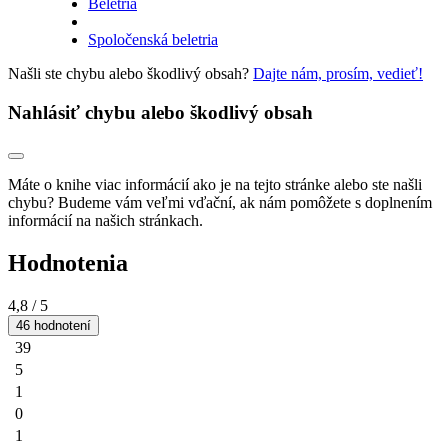
Beletria
Spoločenská beletria
Našli ste chybu alebo škodlivý obsah?
Dajte nám, prosím, vedieť!
Nahlásiť chybu alebo škodlivý obsah
Máte o knihe viac informácií ako je na tejto stránke alebo ste našli
chybu? Budeme vám veľmi vďační, ak nám pomôžete s doplnením
informácií na našich stránkach.
Hodnotenia
4,8
/ 5
46 hodnotení
39
5
1
0
1