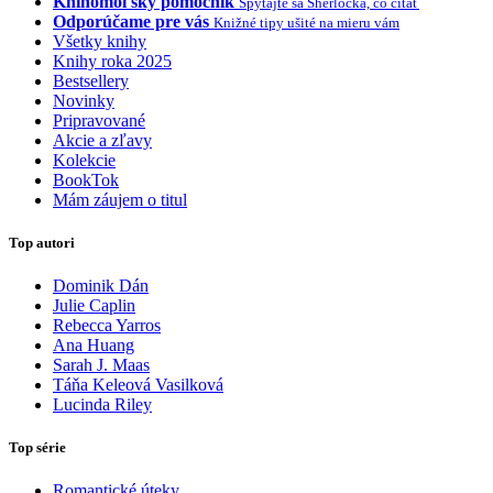
Knihomoľský pomocník
Spýtajte sa Sherlocka, čo čítať
Odporúčame pre vás
Knižné tipy ušité na mieru vám
Všetky knihy
Knihy roka 2025
Bestsellery
Novinky
Pripravované
Akcie a zľavy
Kolekcie
BookTok
Mám záujem o titul
Top autori
Dominik Dán
Julie Caplin
Rebecca Yarros
Ana Huang
Sarah J. Maas
Táňa Keleová Vasilková
Lucinda Riley
Top série
Romantické úteky