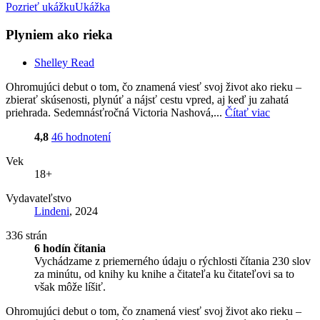
Pozrieť ukážku
Ukážka
Plyniem ako rieka
Shelley Read
Ohromujúci debut o tom, čo znamená viesť svoj život ako rieku –
zbierať skúsenosti, plynúť a nájsť cestu vpred, aj keď ju zahatá
priehrada. Sedemnásťročná Victoria Nashová,...
Čítať viac
4,8
46 hodnotení
Vek
18+
Vydavateľstvo
Lindeni
, 2024
336 strán
6 hodín čítania
Vychádzame z priemerného údaju o rýchlosti čítania 230 slov
za minútu, od knihy ku knihe a čitateľa ku čitateľovi sa to
však môže líšiť.
Ohromujúci debut o tom, čo znamená viesť svoj život ako rieku –