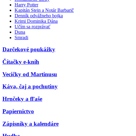
Harry Potter
Kapitán Stein a Notár Barbarič
Denník odvážneho bojka
Krimi Dominika Dána
Učím sa rozprávať
Duna
Smradi
Darčekové poukážky
Čítačky e-kníh
Vecičky od Martinusu
Káva, čaj a pochutiny
Hrnčeky a fľaše
Papiernictvo
Zápisníky a kalendáre
Hudba