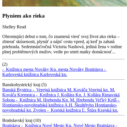
Plyniem ako rieka
Shelley Read
Ohromujúci debut o tom, čo znamená viesť svoj život ako rieku –
zbierať skúsenosti, plynúť a nájsť cestu vpred, aj keď ju zahatá
priehrada. Sedemnásťročná Victoria Nashová, jediná žena v rodine
plnej problémových mužov, vedie po smrti matky domácnosť...
(2)
-
Knižnica mesta Nováky
Kn. mesta Nováky
Bratislava -
Karloveská knižnica
Karloveská kn.
Banskobystrický kraj (5)
Banská Bystrica -
Verejná knižnica M. Kováča
Verejná kn. M.
Kováča
Kremnica -
Knižnica J. Kollára
Kn. J. Kollára
Rimavská
Sobota -
Knižnica M. Hrebendu
Kn. M. Hrebendu
Veľký Krtíš -
Hontiansko-novohradská knižnica A.H. Škultétyho
Hontiansko-
novohradská kn.
Zvolen -
Krajská knižnica Ľ. Štúra
Krajská kn.
Bratislavský kraj (10)
Bratislava -
Knižnica Nové Mesto
Kn. Nové Mesto
Bratislava -