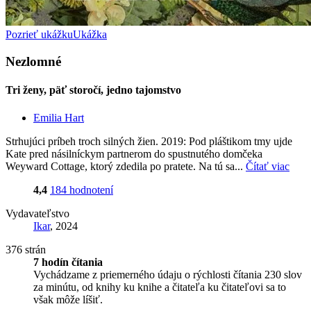
Pozrieť ukážku
Ukážka
Nezlomné
Tri ženy, päť storočí, jedno tajomstvo
Emilia Hart
Strhujúci príbeh troch silných žien. 2019: Pod pláštikom tmy ujde
Kate pred násilníckym partnerom do spustnutého domčeka
Weyward Cottage, ktorý zdedila po pratete. Na tú sa...
Čítať viac
4,4
184 hodnotení
Vydavateľstvo
Ikar
, 2024
376 strán
7 hodín čítania
Vychádzame z priemerného údaju o rýchlosti čítania 230 slov
za minútu, od knihy ku knihe a čitateľa ku čitateľovi sa to
však môže líšiť.