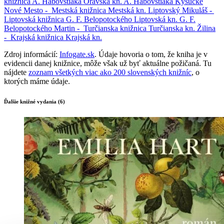
knižnica A. Habovštiaka
Oravská kn. A. Habovštiaka
Kysucké
Nové Mesto -
Mestská knižnica
Mestská kn.
Liptovský Mikuláš -
Liptovská knižnica G. F. Belopotockého
Liptovská kn. G. F.
Belopotockého
Martin -
Turčianska knižnica
Turčianska kn.
Žilina
-
Krajská knižnica
Krajská kn.
Zdroj informácií:
Infogate.sk
. Údaje hovoria o tom, že kniha je v
evidencii danej knižnice, môže však už byť aktuálne požičaná. Tu
nájdete
zoznam všetkých viac ako 200 slovenských knižníc
, o
ktorých máme údaje.
Ďalšie knižné vydania (6)