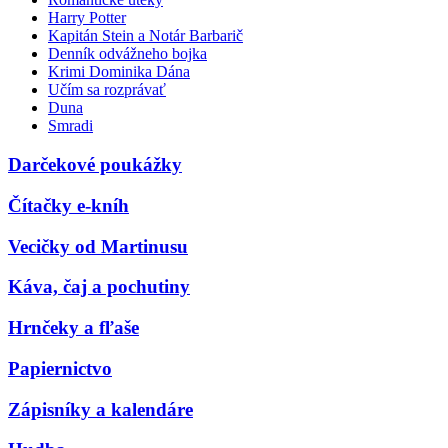
Harry Potter
Kapitán Stein a Notár Barbarič
Denník odvážneho bojka
Krimi Dominika Dána
Učím sa rozprávať
Duna
Smradi
Darčekové poukážky
Čítačky e-kníh
Vecičky od Martinusu
Káva, čaj a pochutiny
Hrnčeky a fľaše
Papiernictvo
Zápisníky a kalendáre