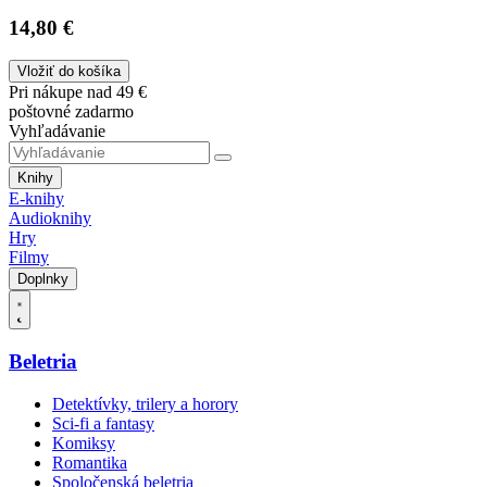
14,80 €
Vložiť do košíka
Pri nákupe nad 49 €
poštovné zadarmo
Vyhľadávanie
Knihy
E-knihy
Audioknihy
Hry
Filmy
Doplnky
Beletria
Detektívky, trilery a horory
Sci-fi a fantasy
Komiksy
Romantika
Spoločenská beletria