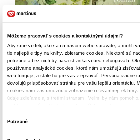
Môžeme pracovať s cookies a kontaktnými údajmi?
Aby sme vedeli, ako sa na našom webe správate, a mohli v
tie najlepšie tipy na knihy, zbierame cookies. Niektoré sú na
potrebné a bez nich by naša stránka vôbec nefungovala. Ok
používame analytické cookies, ktoré nám umožňujú zisťovať
web funguje, a stále ho pre vás zlepšovať. Personalizačné 
dovoľujú prispôsobovať stránku pre vašu lepšiu orientáciu. 
cookies nám zas umožňujú zobrazenie relevantnej reklamy. 
údaje zdieľame aj s tretími stranami. Veľmi by nám pomohlo
mohli používať všetky tieto cookies. Ďakujeme!
Výber
Potrebné
súhlasu