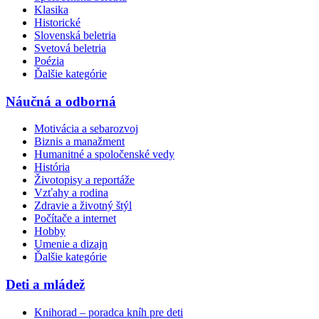
Klasika
Historické
Slovenská beletria
Svetová beletria
Poézia
Ďalšie kategórie
Náučná a odborná
Motivácia a sebarozvoj
Biznis a manažment
Humanitné a spoločenské vedy
História
Životopisy a reportáže
Vzťahy a rodina
Zdravie a životný štýl
Počítače a internet
Hobby
Umenie a dizajn
Ďalšie kategórie
Deti a mládež
Knihorad – poradca kníh pre deti