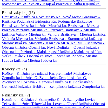
novohradská kn.
Zvolen -
Krajská knižnica Ľ. Štúra
Krajská kn.
Bratislavský kraj (13)
Bratislava -
Knižnica Nové Mesto
Kn. Nové Mesto
Bratislava -
Knižnica Podunajské Biskupice
Kn. Podunajské Biskupice
Bratislava -
Mestská knižnica
Mestská kn.
Bratislava -
Miestna
knižnica Petržalka
Miestna kn. Petržalka
Bratislava -
Miestna
knižnica Vajnory
Miestna kn. Vajnory
Bratislava -
Miestna knižnica
Vrakuňa
Miestna kn. Vrakuňa
Bratislava -
Staromestská knižnica
Staromestská kn.
Malacky -
Knižnica MCK
Kn. MCK
Malinovo -
Obecná knižnica
Obecná kn.
Nová Dedinka -
Obecná knižnica
Obecná kn.
Pezinok -
Malokarpatská knižnica
Malokarpatská kn.
Veľké Leváre -
Obecná knižnica
Obecná kn.
Zohor -
Miestna
ľudová knižnica
Miestna ľudová kn.
Košický kraj (4)
Košice -
Knižnica pre mládež
Kn. pre mládež
Michalovce -
Zemplínska knižnica G. Zvonického
Zemplínska kn. G.
Zvonického
Rožňava -
Gemerská knižnica P. Dobšinského
Gemerská knižnica
Trebišov -
Zemplínska knižnica
Zemplínska kn.
Nitriansky kraj (7)
Komárno -
Knižnica J. Szinnyeiho
Kn. J. Szinnyeiho
Levice -
Tekovská knižnica
Tekovská kn.
Lovce -
Obecná knižnica
Obecná