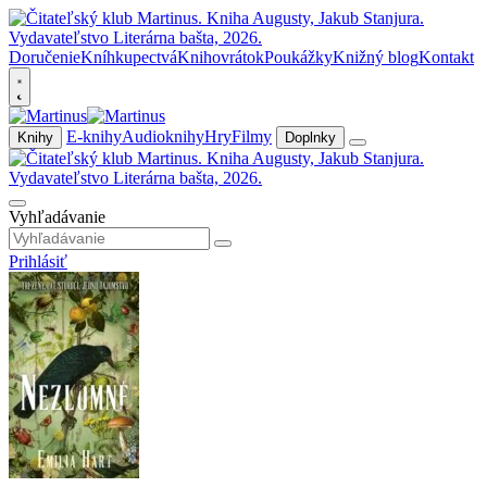
Doručenie
Kníhkupectvá
Knihovrátok
Poukážky
Knižný blog
Kontakt
E-knihy
Audioknihy
Hry
Filmy
Knihy
Doplnky
Vyhľadávanie
Prihlásiť