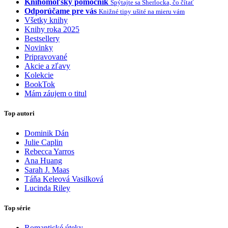
Knihomoľský pomocník
Spýtajte sa Sherlocka, čo čítať
Odporúčame pre vás
Knižné tipy ušité na mieru vám
Všetky knihy
Knihy roka 2025
Bestsellery
Novinky
Pripravované
Akcie a zľavy
Kolekcie
BookTok
Mám záujem o titul
Top autori
Dominik Dán
Julie Caplin
Rebecca Yarros
Ana Huang
Sarah J. Maas
Táňa Keleová Vasilková
Lucinda Riley
Top série
Romantické úteky