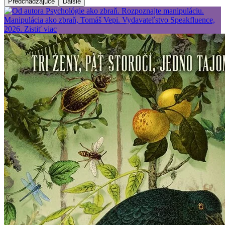
Predchádzajúce
Ďalšie