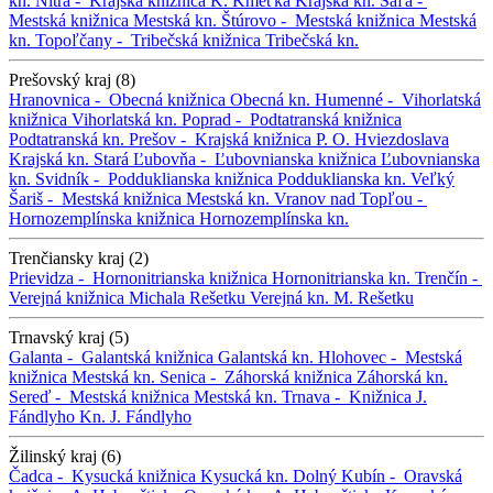
kn.
Nitra -
Krajská knižnica K. Kmeťka
Krajská kn.
Šaľa -
Mestská knižnica
Mestská kn.
Štúrovo -
Mestská knižnica
Mestská
kn.
Topoľčany -
Tribečská knižnica
Tribečská kn.
Prešovský kraj (8)
Hranovnica -
Obecná knižnica
Obecná kn.
Humenné -
Vihorlatská
knižnica
Vihorlatská kn.
Poprad -
Podtatranská knižnica
Podtatranská kn.
Prešov -
Krajská knižnica P. O. Hviezdoslava
Krajská kn.
Stará Ľubovňa -
Ľubovnianska knižnica
Ľubovnianska
kn.
Svidník -
Podduklianska knižnica
Podduklianska kn.
Veľký
Šariš -
Mestská knižnica
Mestská kn.
Vranov nad Topľou -
Hornozemplínska knižnica
Hornozemplínska kn.
Trenčiansky kraj (2)
Prievidza -
Hornonitrianska knižnica
Hornonitrianska kn.
Trenčín -
Verejná knižnica Michala Rešetku
Verejná kn. M. Rešetku
Trnavský kraj (5)
Galanta -
Galantská knižnica
Galantská kn.
Hlohovec -
Mestská
knižnica
Mestská kn.
Senica -
Záhorská knižnica
Záhorská kn.
Sereď -
Mestská knižnica
Mestská kn.
Trnava -
Knižnica J.
Fándlyho
Kn. J. Fándlyho
Žilinský kraj (6)
Čadca -
Kysucká knižnica
Kysucká kn.
Dolný Kubín -
Oravská