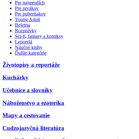
Pre najmenších
Pre prvákov
Pre pubertiakov
Young Adult
Beletria
Rozprávky
Sci-fi, fantasy a komiksy
Leporelá
Náučné knihy
Ďalšie kategórie
Životopisy a reportáže
Kuchárky
Učebnice a slovníky
Náboženstvo a ezoterika
Mapy a cestovanie
Cudzojazyčná literatúra