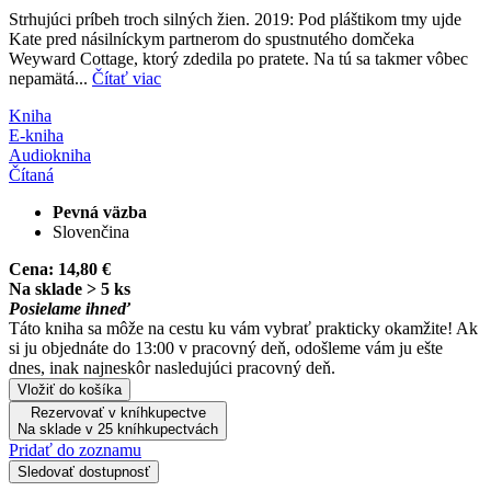
Strhujúci príbeh troch silných žien. 2019: Pod pláštikom tmy ujde
Kate pred násilníckym partnerom do spustnutého domčeka
Weyward Cottage, ktorý zdedila po pratete. Na tú sa takmer vôbec
nepamätá...
Čítať viac
Kniha
E-kniha
Audiokniha
Čítaná
Pevná väzba
Slovenčina
Cena:
14,80 €
Na sklade > 5 ks
Posielame ihneď
Táto kniha sa môže na cestu ku vám vybrať prakticky okamžite! Ak
si ju objednáte do 13:00 v pracovný deň, odošleme vám ju ešte
dnes, inak najneskôr nasledujúci pracovný deň.
Vložiť do košíka
Rezervovať v kníhkupectve
Na sklade v 25 kníhkupectvách
Pridať do zoznamu
Sledovať dostupnosť