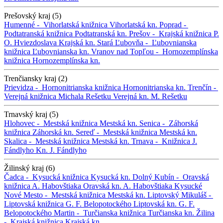
Prešovský kraj (5)
Humenné -
Vihorlatská knižnica
Vihorlatská kn.
Poprad -
Podtatranská knižnica
Podtatranská kn.
Prešov -
Krajská knižnica P.
O. Hviezdoslava
Krajská kn.
Stará Ľubovňa -
Ľubovnianska
knižnica
Ľubovnianska kn.
Vranov nad Topľou -
Hornozemplínska
knižnica
Hornozemplínska kn.
Trenčiansky kraj (2)
Prievidza -
Hornonitrianska knižnica
Hornonitrianska kn.
Trenčín -
Verejná knižnica Michala Rešetku
Verejná kn. M. Rešetku
Trnavský kraj (5)
Hlohovec -
Mestská knižnica
Mestská kn.
Senica -
Záhorská
knižnica
Záhorská kn.
Sereď -
Mestská knižnica
Mestská kn.
Skalica -
Mestská knižnica
Mestská kn.
Trnava -
Knižnica J.
Fándlyho
Kn. J. Fándlyho
Žilinský kraj (6)
Čadca -
Kysucká knižnica
Kysucká kn.
Dolný Kubín -
Oravská
knižnica A. Habovštiaka
Oravská kn. A. Habovštiaka
Kysucké
Nové Mesto -
Mestská knižnica
Mestská kn.
Liptovský Mikuláš -
Liptovská knižnica G. F. Belopotockého
Liptovská kn. G. F.
Belopotockého
Martin -
Turčianska knižnica
Turčianska kn.
Žilina
-
Krajská knižnica
Krajská kn.