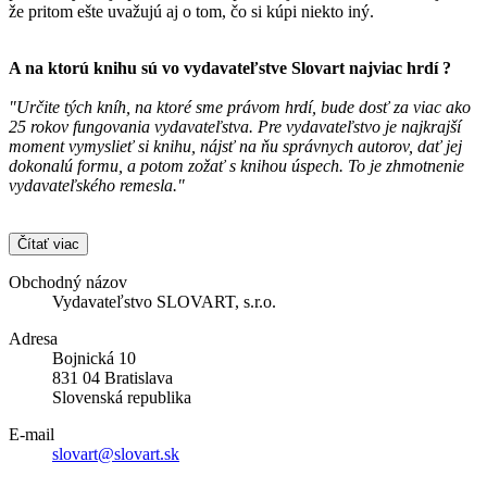
že pritom ešte uvažujú aj o tom, čo si kúpi niekto iný.
A na ktorú knihu sú vo vydavateľstve
Slovart
najviac hrdí ?
"Určite tých kníh, na ktoré sme právom hrdí, bude dosť za viac ako
25 rokov fungovania vydavateľstva. Pre vydavateľstvo je najkrajší
moment vymyslieť si knihu, nájsť na ňu správnych autorov, dať jej
dokonalú formu, a potom zožať s knihou úspech. To je zhmotnenie
vydavateľského remesla."
Čítať viac
Obchodný názov
Vydavateľstvo SLOVART, s.r.o.
Adresa
Bojnická 10
831 04 Bratislava
Slovenská republika
E-mail
slovart@slovart.sk