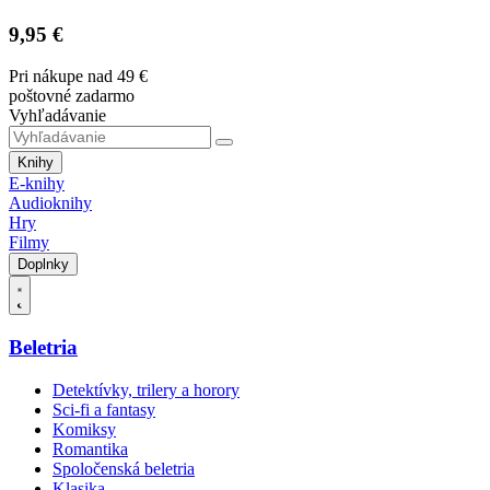
9,95 €
Pri nákupe nad 49 €
poštovné zadarmo
Vyhľadávanie
Knihy
E-knihy
Audioknihy
Hry
Filmy
Doplnky
Beletria
Detektívky, trilery a horory
Sci-fi a fantasy
Komiksy
Romantika
Spoločenská beletria
Klasika