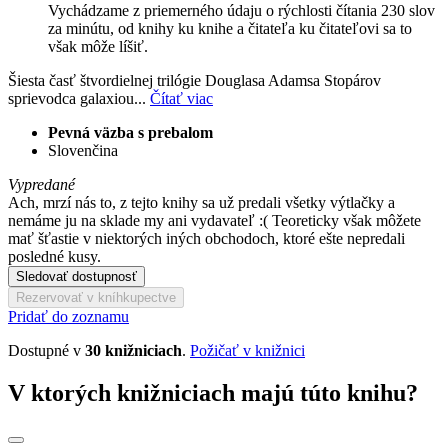
Vychádzame z priemerného údaju o rýchlosti čítania 230 slov
za minútu, od knihy ku knihe a čitateľa ku čitateľovi sa to
však môže líšiť.
Šiesta časť štvordielnej trilógie Douglasa Adamsa Stopárov
sprievodca galaxiou...
Čítať viac
Pevná väzba s prebalom
Slovenčina
Vypredané
Ach, mrzí nás to, z tejto knihy sa už predali všetky výtlačky a
nemáme ju na sklade my ani vydavateľ :( Teoreticky však môžete
mať šťastie v niektorých iných obchodoch, ktoré ešte nepredali
posledné kusy.
Sledovať dostupnosť
Rezervovať v kníhkupectve
Pridať do zoznamu
Dostupné v
30 knižniciach
.
Požičať v knižnici
V ktorých knižniciach majú túto knihu?