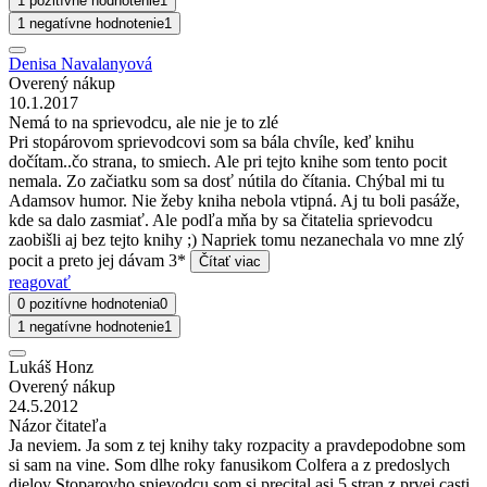
1 pozitívne hodnotenie
1
1 negatívne hodnotenie
1
Denisa Navalanyová
Overený nákup
10.1.2017
Nemá to na sprievodcu, ale nie je to zlé
Pri stopárovom sprievodcovi som sa bála chvíle, keď knihu
dočítam..čo strana, to smiech. Ale pri tejto knihe som tento pocit
nemala. Zo začiatku som sa dosť nútila do čítania. Chýbal mi tu
Adamsov humor. Nie žeby kniha nebola vtipná. Aj tu boli pasáže,
kde sa dalo zasmiať. Ale podľa mňa by sa čitatelia sprievodcu
zaobišli aj bez tejto knihy ;) Napriek tomu nezanechala vo mne zlý
pocit a preto jej dávam 3*
Čítať viac
reagovať
0 pozitívne hodnotenia
0
1 negatívne hodnotenie
1
Lukáš Honz
Overený nákup
24.5.2012
Názor čitateľa
Ja neviem. Ja som z tej knihy taky rozpacity a pravdepodobne som
si sam na vine. Som dlhe roky fanusikom Colfera a z predoslych
dielov Stoparovho spievodcu som si precital asi 5 stran z prvej casti