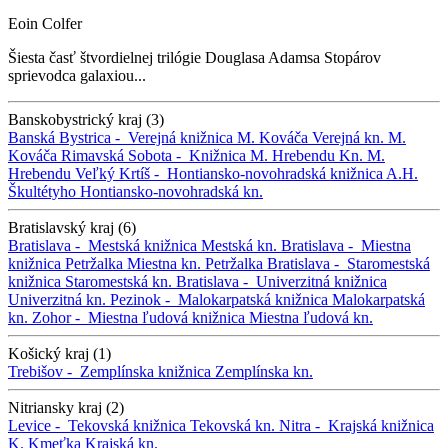
Eoin Colfer
Šiesta časť štvordielnej trilógie Douglasa Adamsa Stopárov
sprievodca galaxiou...
Banskobystrický kraj (3)
Banská Bystrica -
Verejná knižnica M. Kováča
Verejná kn. M.
Kováča
Rimavská Sobota -
Knižnica M. Hrebendu
Kn. M.
Hrebendu
Veľký Krtíš -
Hontiansko-novohradská knižnica A.H.
Škultétyho
Hontiansko-novohradská kn.
Bratislavský kraj (6)
Bratislava -
Mestská knižnica
Mestská kn.
Bratislava -
Miestna
knižnica Petržalka
Miestna kn. Petržalka
Bratislava -
Staromestská
knižnica
Staromestská kn.
Bratislava -
Univerzitná knižnica
Univerzitná kn.
Pezinok -
Malokarpatská knižnica
Malokarpatská
kn.
Zohor -
Miestna ľudová knižnica
Miestna ľudová kn.
Košický kraj (1)
Trebišov -
Zemplínska knižnica
Zemplínska kn.
Nitriansky kraj (2)
Levice -
Tekovská knižnica
Tekovská kn.
Nitra -
Krajská knižnica
K. Kmeťka
Krajská kn.