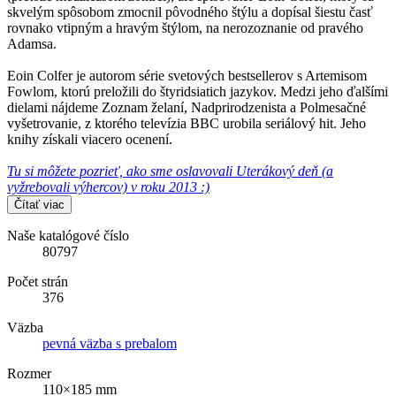
skvelým spôsobom zmocnil pôvodného štýlu a dopísal šiestu časť
rovnako vtipným a hravým štýlom, na nerozoznanie od pravého
Adamsa.
Eoin Colfer je autorom série svetových bestsellerov s Artemisom
Fowlom, ktorú preložili do štyridsiatich jazykov. Medzi jeho ďalšími
dielami nájdeme Zoznam želaní, Nadprirodzenista a Polmesačné
vyšetrovanie, z ktorého televízia BBC urobila seriálový hit. Jeho
knihy získali viacero ocenení.
Tu si môžete pozrieť, ako sme oslavovali Uterákový deň (a
vyžrebovali výhercov) v roku 2013 :)
Čítať viac
Naše katalógové číslo
80797
Počet strán
376
Väzba
pevná väzba s prebalom
Rozmer
110×185 mm