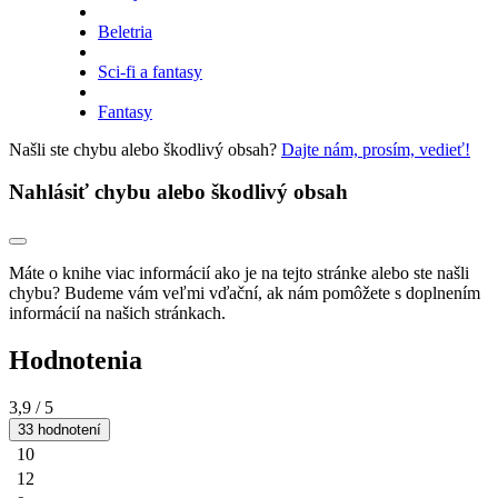
Beletria
Sci-fi a fantasy
Fantasy
Našli ste chybu alebo škodlivý obsah?
Dajte nám, prosím, vedieť!
Nahlásiť chybu alebo škodlivý obsah
Máte o knihe viac informácií ako je na tejto stránke alebo ste našli
chybu? Budeme vám veľmi vďační, ak nám pomôžete s doplnením
informácií na našich stránkach.
Hodnotenia
3,9
/ 5
33 hodnotení
10
12