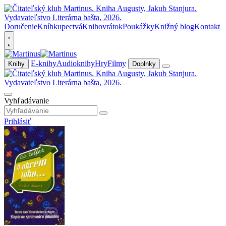
Doručenie
Kníhkupectvá
Knihovrátok
Poukážky
Knižný blog
Kontakt
E-knihy
Audioknihy
Hry
Filmy
Knihy
Doplnky
Vyhľadávanie
Prihlásiť