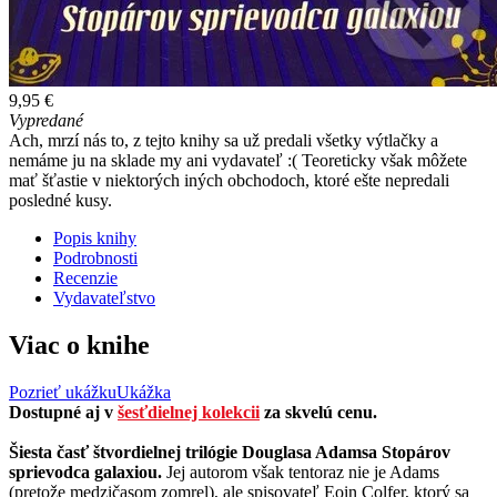
9,95 €
Vypredané
Ach, mrzí nás to, z tejto knihy sa už predali všetky výtlačky a
nemáme ju na sklade my ani vydavateľ :( Teoreticky však môžete
mať šťastie v niektorých iných obchodoch, ktoré ešte nepredali
posledné kusy.
Popis knihy
Podrobnosti
Recenzie
Vydavateľstvo
Viac o knihe
Pozrieť ukážku
Ukážka
Dostupné aj v
šesťdielnej kolekcii
za skvelú cenu.
Šiesta časť štvordielnej trilógie Douglasa Adamsa Stopárov
sprievodca galaxiou.
Jej autorom však tentoraz nie je Adams
(pretože medzičasom zomrel), ale spisovateľ Eoin Colfer, ktorý sa