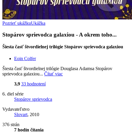
Pozrieť ukážku
Ukážka
Stopárov sprievodca galaxiou - A okrem toho...
Šiesta časť štvordielnej trilógie Stopárov sprievodca galaxiou
Eoin Colfer
Šiesta časť štvordielnej trilógie Douglasa Adamsa Stopárov
sprievodca galaxiou...
Čítať viac
3,9
33 hodnotení
6. diel série
Stopárov sprievodca
Vydavateľstvo
Slovart
, 2010
376 strán
7 hodín čítania