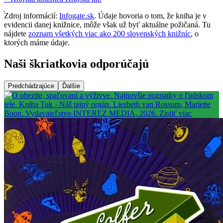
Zdroj informácií:
Infogate.sk
. Údaje hovoria o tom, že kniha je v
evidencii danej knižnice, môže však už byť aktuálne požičaná. Tu
nájdete
zoznam všetkých viac ako 200 slovenských knižníc
, o
ktorých máme údaje.
Naši škriatkovia odporúčajú
Predchádzajúce
Ďalšie