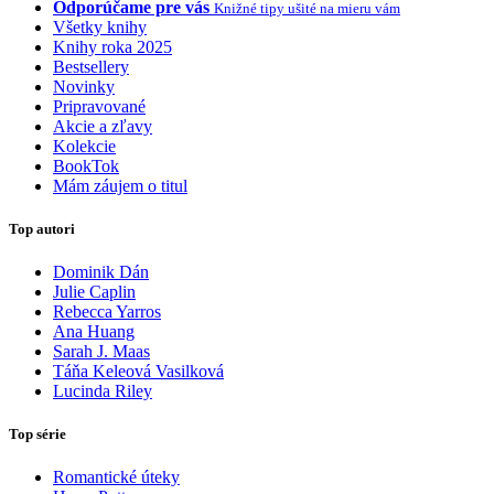
Odporúčame pre vás
Knižné tipy ušité na mieru vám
Všetky knihy
Knihy roka 2025
Bestsellery
Novinky
Pripravované
Akcie a zľavy
Kolekcie
BookTok
Mám záujem o titul
Top autori
Dominik Dán
Julie Caplin
Rebecca Yarros
Ana Huang
Sarah J. Maas
Táňa Keleová Vasilková
Lucinda Riley
Top série
Romantické úteky