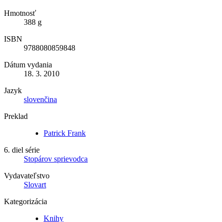
Hmotnosť
388 g
ISBN
9788080859848
Dátum vydania
18. 3. 2010
Jazyk
slovenčina
Preklad
Patrick Frank
6. diel série
Stopárov sprievodca
Vydavateľstvo
Slovart
Kategorizácia
Knihy