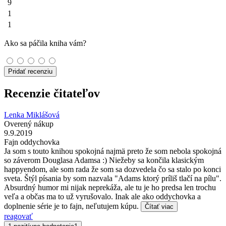
9
1
1
Ako sa páčila kniha vám?
Pridať recenziu
Recenzie čitateľov
Lenka Miklášová
Overený nákup
9.9.2019
Fajn oddychovka
Ja som s touto knihou spokojná najmä preto že som nebola spokojná
so záverom Douglasa Adamsa :) Niežeby sa končila klasickým
happyendom, ale som rada že som sa dozvedela čo sa stalo po konci
sveta. Štýl písania by som nazvala "Adams ktorý príliš tlačí na pílu".
Absurdný humor mi nijak neprekáža, ale tu je ho predsa len trochu
veľa a občas ma to už vyrušovalo. Inak ale ako oddychovka a
doplnenie série je to fajn, neľutujem kúpu.
Čítať viac
reagovať