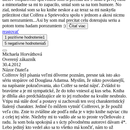
a mimoriadne sa mi to zapacilo, smial som sa na tom humore. No
zial, nedostal som sa ku knihe neskor a az teraz sa mi naskytla
prilezitost citat Colfera a Sprievodcu spolu v jednom a akosi nicmu
tam nerozumiem...Asi by som mal precitat celu doterajsiu seriu a
potom tomu hadam porozumiem :)
Čítať viac
reagovať
1 pozitívne hodnotenie
1
5 negatívne hodnotenia
5
Michaela Horváthová
Overený zákazník
30.4.2012
Názor čitateľa
Colferov štýl písania veľmi dôverne poznám, presne tak isto ako
sériu stopárov od Douglasa Adamsa. Myslím, že nikto povolanejší,
na napísanie pokračovania, ako Colfer sa nedal nájsť. Zvládol to
bravúrne a je mi sympatické, že do toho vniesol aj kus seba. Kniha
je dlhšia ako predchádzajúce ale to jej rozhodne na kvalite neubralo.
Vtipu má stále dosť a postavy si zachovali ten svoj charakteristický
šialený charakter. Jediné čo môžem vytnúť Colferovi, je že použil
veľa citu. Znie to zvláštne ale podľa mňa je v tejto knihe najviac citu
z celej tej série. Niežeby mi to vadilo ale sa to proste vyčleňovalo z
radu. Ja som bola spokojná a s úcty pôvodnému autorovi dávam 4*.
Lebo jediný kto vedel ako sa to všetko má končiť, nám to už