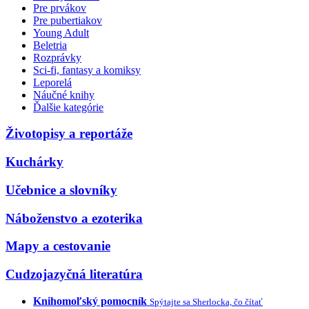
Pre prvákov
Pre pubertiakov
Young Adult
Beletria
Rozprávky
Sci-fi, fantasy a komiksy
Leporelá
Náučné knihy
Ďalšie kategórie
Životopisy a reportáže
Kuchárky
Učebnice a slovníky
Náboženstvo a ezoterika
Mapy a cestovanie
Cudzojazyčná literatúra
Knihomoľský pomocník
Spýtajte sa Sherlocka, čo čítať