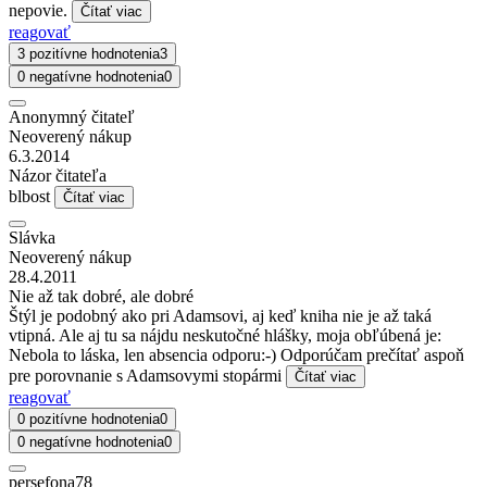
nepovie.
Čítať viac
reagovať
3 pozitívne hodnotenia
3
0 negatívne hodnotenia
0
Anonymný čitateľ
Neoverený nákup
6.3.2014
Názor čitateľa
blbost
Čítať viac
Slávka
Neoverený nákup
28.4.2011
Nie až tak dobré, ale dobré
Štýl je podobný ako pri Adamsovi, aj keď kniha nie je až taká
vtipná. Ale aj tu sa nájdu neskutočné hlášky, moja obľúbená je:
Nebola to láska, len absencia odporu:-) Odporúčam prečítať aspoň
pre porovnanie s Adamsovymi stopármi
Čítať viac
reagovať
0 pozitívne hodnotenia
0
0 negatívne hodnotenia
0
persefona78