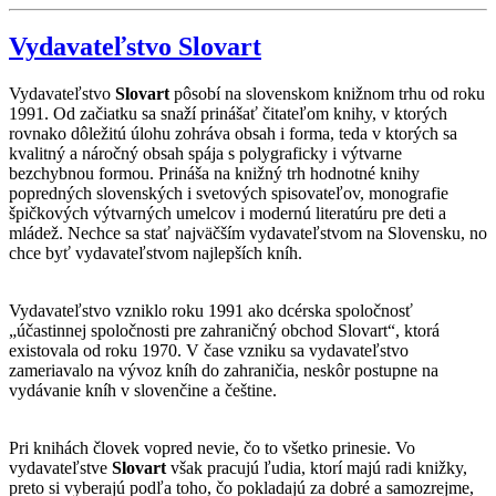
Vydavateľstvo Slovart
Vydavateľstvo
Slovart
pôsobí na slovenskom knižnom trhu od roku
1991. Od začiatku sa snaží prinášať čitateľom knihy, v ktorých
rovnako dôležitú úlohu zohráva obsah i forma, teda v ktorých sa
kvalitný a náročný obsah spája s polygraficky i výtvarne
bezchybnou formou. Prináša na knižný trh hodnotné knihy
popredných slovenských i svetových spisovateľov, monografie
špičkových výtvarných umelcov i modernú literatúru pre deti a
mládež. Nechce sa stať najväčším vydavateľstvom na Slovensku, no
chce byť vydavateľstvom najlepších kníh.
Vydavateľstvo vzniklo roku 1991 ako dcérska spoločnosť
„účastinnej spoločnosti pre zahraničný obchod Slovart“, ktorá
existovala od roku 1970. V čase vzniku sa vydavateľstvo
zameriavalo na vývoz kníh do zahraničia, neskôr postupne na
vydávanie kníh v slovenčine a češtine.
Pri knihách človek vopred nevie, čo to všetko prinesie. Vo
vydavateľstve
Slovart
však pracujú ľudia, ktorí majú radi knižky,
preto si vyberajú podľa toho, čo pokladajú za dobré a samozrejme,