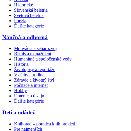
Historické
Slovenská beletria
Svetová beletria
Poézia
Ďalšie kategórie
Náučná a odborná
Motivácia a sebarozvoj
Biznis a manažment
Humanitné a spoločenské vedy
História
Životopisy a reportáže
Vzťahy a rodina
Zdravie a životný štýl
Počítače a internet
Hobby
Umenie a dizajn
Ďalšie kategórie
Deti a mládež
Knihorad – poradca kníh pre deti
Pre najmenších