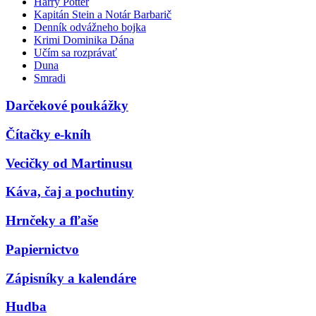
Harry Potter
Kapitán Stein a Notár Barbarič
Denník odvážneho bojka
Krimi Dominika Dána
Učím sa rozprávať
Duna
Smradi
Darčekové poukážky
Čítačky e-kníh
Vecičky od Martinusu
Káva, čaj a pochutiny
Hrnčeky a fľaše
Papiernictvo
Zápisníky a kalendáre
Hudba