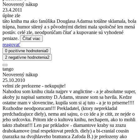
Neoverený nákup
23.4.2011
úplne zle
táto kniha ma ako fanúšika Douglasa Adamsa totálne sklamala, bola
trápna, humor silený a s pôvodnými dielmi mala spoločné len mená
postáv. celé zle, neodporúčam čítať a kupovanie sú vyhodené
peniaze.
Čítať viac
reagovať
0 pozitívne hodnotenia
0
2 negatívne hodnotenia
2
tango
Neoverený nákup
25.10.2010
velmi zle prelozene - nekupujte!
Nahodou som knihu citala najprv v anglictine - a je absolutne super,
akoby ju napisal samotny D.Adams, strasne som sa bavila. Kedze
ostatne mam v slovencine, kupila som si aj tuto - a je to priserne!!!!
Rozhodne neodporucam!!! Prekladatel, (ktory neprekladal
predchadzajuce diely), nema ani sajnu, o co ide a je citit, ze nejde o
jeho srdcovku. Pritom ide o kultovu knihu, nechapem, ako to mohli
takto zbabrat!!! Len par prikladov - diamantove kraby su zrazu
drahokamove (mal respektovat predch. diely) a bi-cranial cousin
(narazka na dvojhlaveho bratranca Zafoda B.) je prelozeny ako