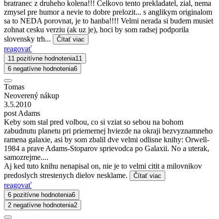
bratranec z druheho kolena!!! Celkovo tento prekladatel, zial, nema
zmysel pre humor a nevie to dobre prelozit... s anglikym originalom
sa to NEDA porovnat, je to hanba!!!! Velmi nerada si budem musiet
zohnat cesku verziu (ak uz je), hoci by som radsej podporila
slovensky trh...
Čítať viac
reagovať
11 pozitívne hodnotenia
11
6 negatívne hodnotenia
6
Tomas
Neoverený nákup
3.5.2010
post Adams
Keby som stal pred volbou, co si vziat so sebou na bohom
zabudnutu planetu pri priemernej hviezde na okraji bezvyznamneho
ramena galaxie, asi by som zbalil dve velmi odlisne knihy: Orwell-
1984 a prave Adams-Stoparov sprievodca po Galaxii. No a uterak,
samozrejme....
Aj ked tuto knihu nenapisal on, nie je to velmi citit a milovnikov
predoslych strestenych dielov nesklame.
Čítať viac
reagovať
6 pozitívne hodnotenia
6
2 negatívne hodnotenia
2