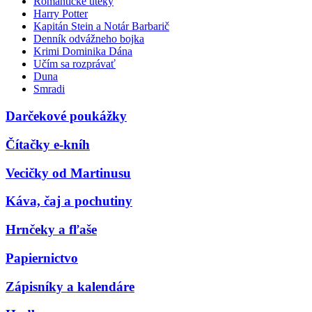
Romantické úteky
Harry Potter
Kapitán Stein a Notár Barbarič
Denník odvážneho bojka
Krimi Dominika Dána
Učím sa rozprávať
Duna
Smradi
Darčekové poukážky
Čítačky e-kníh
Vecičky od Martinusu
Káva, čaj a pochutiny
Hrnčeky a fľaše
Papiernictvo
Zápisníky a kalendáre