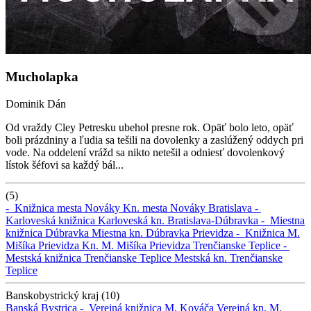
Mucholapka
Dominik Dán
Od vraždy Cley Petresku ubehol presne rok. Opäť bolo leto, opäť
boli prázdniny a ľudia sa tešili na dovolenky a zaslúžený oddych pri
vode. Na oddelení vrážd sa nikto netešil a odniesť dovolenkový
lístok šéfovi sa každý bál...
(5)
-
Knižnica mesta Nováky
Kn. mesta Nováky
Bratislava -
Karloveská knižnica
Karloveská kn.
Bratislava-Dúbravka -
Miestna
knižnica Dúbravka
Miestna kn. Dúbravka
Prievidza -
Knižnica M.
Mišíka Prievidza
Kn. M. Mišíka Prievidza
Trenčianske Teplice -
Mestská knižnica Trenčianske Teplice
Mestská kn. Trenčianske
Teplice
Banskobystrický kraj (10)
Banská Bystrica -
Verejná knižnica M. Kováča
Verejná kn. M.