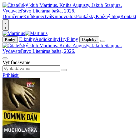
Doručenie
Kníhkupectvá
Knihovrátok
Poukážky
Knižný blog
Kontakt
E-knihy
Audioknihy
Hry
Filmy
Knihy
Doplnky
Vyhľadávanie
Prihlásiť