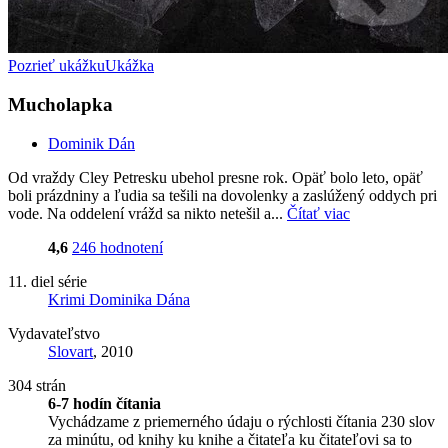
Pozrieť ukážku
Ukážka
Mucholapka
Dominik Dán
Od vraždy Cley Petresku ubehol presne rok. Opäť bolo leto, opäť
boli prázdniny a ľudia sa tešili na dovolenky a zaslúžený oddych pri
vode. Na oddelení vrážd sa nikto netešil a...
Čítať viac
4,6
246 hodnotení
11. diel série
Krimi Dominika Dána
Vydavateľstvo
Slovart
, 2010
304 strán
6-7 hodín čítania
Vychádzame z priemerného údaju o rýchlosti čítania 230 slov
za minútu, od knihy ku knihe a čitateľa ku čitateľovi sa to