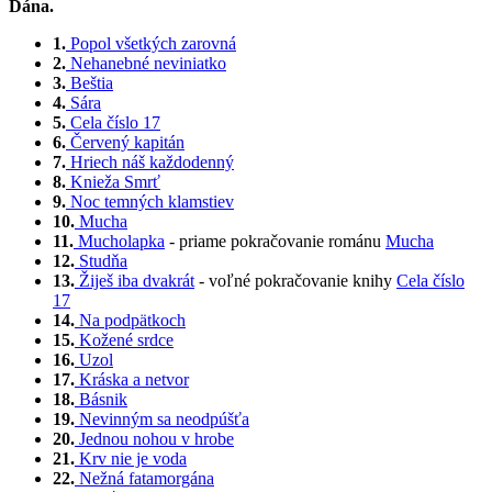
Dána.
1.
Popol všetkých zarovná
2.
Nehanebné neviniatko
3.
Beštia
4.
Sára
5.
Cela číslo 17
6.
Červený kapitán
7.
Hriech náš každodenný
8.
Knieža Smrť
9.
Noc temných klamstiev
10.
Mucha
11.
Mucholapka
- priame pokračovanie románu
Mucha
12.
Studňa
13.
Žiješ iba dvakrát
- voľné pokračovanie knihy
Cela číslo
17
14.
Na podpätkoch
15.
Kožené srdce
16.
Uzol
17.
Kráska a netvor
18.
Básnik
19.
Nevinným sa neodpúšťa
20.
Jednou nohou v hrobe
21.
Krv nie je voda
22.
Nežná fatamorgána