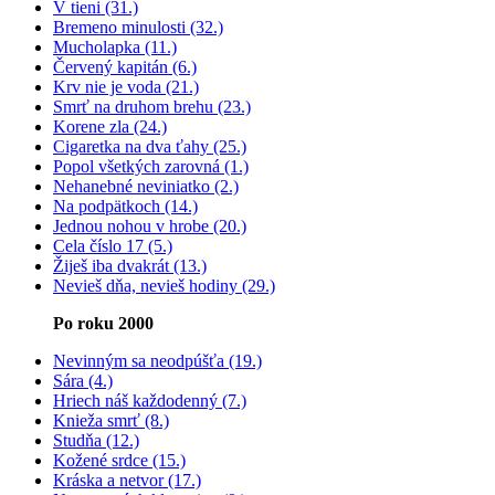
V tieni (31.)
Bremeno minulosti (32.)
Mucholapka (11.)
Červený kapitán (6.)
Krv nie je voda (21.)
Smrť na druhom brehu (23.)
Korene zla (24.)
Cigaretka na dva ťahy (25.)
Popol všetkých zarovná (1.)
Nehanebné neviniatko (2.)
Na podpätkoch (14.)
Jednou nohou v hrobe (20.)
Cela číslo 17 (5.)
Žiješ iba dvakrát (13.)
Nevieš dňa, nevieš hodiny (29.)
Po roku 2000
Nevinným sa neodpúšťa (19.)
Sára (4.)
Hriech náš každodenný (7.)
Knieža smrť (8.)
Studňa (12.)
Kožené srdce (15.)
Kráska a netvor (17.)