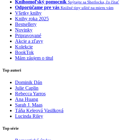
Knihomoľský pomocník
Spýtajte sa Sherlocka, čo čítať
Odporúčame pre vás
Knižné tipy ušité na mieru vám
Všetky knihy
Knihy roka 2025
Bestsellery
Novinky
Pripravované
Akcie a zľavy
Kolekcie
BookTok
Mám záujem o titul
Top autori
Dominik Dán
Julie Caplin
Rebecca Yarros
Ana Huang
Sarah J. Maas
Táňa Keleová Vasilková
Lucinda Riley
Top série