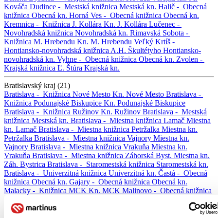
Kováča
Dudince -
Mestská knižnica
Mestská kn.
Halič -
Obecná
knižnica
Obecná kn.
Horná Ves -
Obecná knižnica
Obecná kn.
Kremnica -
Knižnica J. Kollára
Kn. J. Kollára
Lučenec -
Novohradská knižnica
Novohradská kn.
Rimavská Sobota -
Knižnica M. Hrebendu
Kn. M. Hrebendu
Veľký Krtíš -
Hontiansko-novohradská knižnica A.H. Škultétyho
Hontiansko-
novohradská kn.
Vyhne -
Obecná knižnica
Obecná kn.
Zvolen -
Krajská knižnica Ľ. Štúra
Krajská kn.
Bratislavský kraj (21)
Bratislava -
Knižnica Nové Mesto
Kn. Nové Mesto
Bratislava -
Knižnica Podunajské Biskupice
Kn. Podunajské Biskupice
Bratislava -
Knižnica Ružinov
Kn. Ružinov
Bratislava -
Mestská
knižnica
Mestská kn.
Bratislava -
Miestna knižnica Lamač
Miestna
kn. Lamač
Bratislava -
Miestna knižnica Petržalka
Miestna kn.
Petržalka
Bratislava -
Miestna knižnica Vajnory
Miestna kn.
Vajnory
Bratislava -
Miestna knižnica Vrakuňa
Miestna kn.
Vrakuňa
Bratislava -
Miestna knižnica Záhorská Byst.
Miestna kn.
Záh. Bystrica
Bratislava -
Staromestská knižnica
Staromestská kn.
Bratislava -
Univerzitná knižnica
Univerzitná kn.
Častá -
Obecná
knižnica
Obecná kn.
Gajary -
Obecná knižnica
Obecná kn.
Malacky -
Knižnica MCK
Kn. MCK
Malinovo -
Obecná knižnica
Obecná kn.
Nová Dedinka -
Obecná knižnica
Obecná kn.
Pezinok
-
Malokarpatská knižnica
Malokarpatská kn.
Svätý Jur -
Mestská
knižnica
Mestská kn.
Veľké Leváre -
Obecná knižnica
Obecná kn.