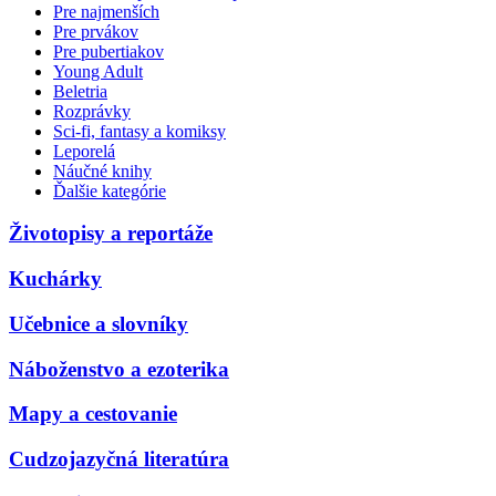
Pre najmenších
Pre prvákov
Pre pubertiakov
Young Adult
Beletria
Rozprávky
Sci-fi, fantasy a komiksy
Leporelá
Náučné knihy
Ďalšie kategórie
Životopisy a reportáže
Kuchárky
Učebnice a slovníky
Náboženstvo a ezoterika
Mapy a cestovanie
Cudzojazyčná literatúra