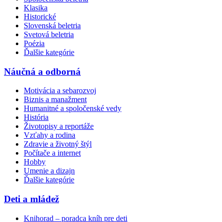
Klasika
Historické
Slovenská beletria
Svetová beletria
Poézia
Ďalšie kategórie
Náučná a odborná
Motivácia a sebarozvoj
Biznis a manažment
Humanitné a spoločenské vedy
História
Životopisy a reportáže
Vzťahy a rodina
Zdravie a životný štýl
Počítače a internet
Hobby
Umenie a dizajn
Ďalšie kategórie
Deti a mládež
Knihorad – poradca kníh pre deti