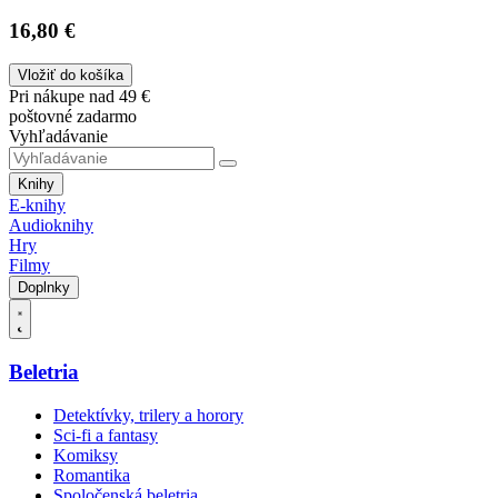
16,80 €
Vložiť do košíka
Pri nákupe nad 49 €
poštovné zadarmo
Vyhľadávanie
Knihy
E-knihy
Audioknihy
Hry
Filmy
Doplnky
Beletria
Detektívky, trilery a horory
Sci-fi a fantasy
Komiksy
Romantika
Spoločenská beletria