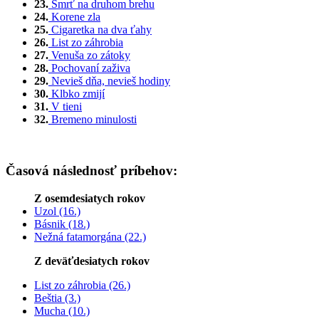
23.
Smrť na druhom brehu
24.
Korene zla
25.
Cigaretka na dva ťahy
26.
List zo záhrobia
27.
Venuša zo zátoky
28.
Pochovaní zaživa
29.
Nevieš dňa, nevieš hodiny
30.
Klbko zmijí
31.
V tieni
32.
Bremeno minulosti
Časová následnosť príbehov:
Z osemdesiatych rokov
Uzol (16.)
Básnik (18.)
Nežná fatamorgána (22.)
Z deväťdesiatych rokov
List zo záhrobia (26.)
Beštia (3.)
Mucha (10.)