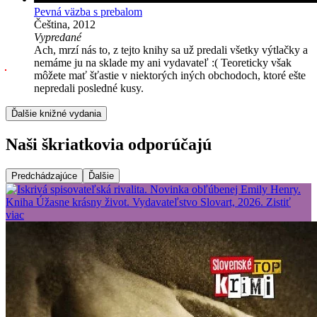
Pevná väzba s prebalom
Čeština, 2012
Vypredané
Ach, mrzí nás to, z tejto knihy sa už predali všetky výtlačky a
nemáme ju na sklade my ani vydavateľ :( Teoreticky však
môžete mať šťastie v niektorých iných obchodoch, ktoré ešte
nepredali posledné kusy.
Ďalšie knižné vydania
Naši škriatkovia odporúčajú
Predchádzajúce
Ďalšie