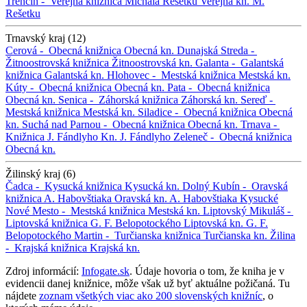
Trenčín -
Verejná knižnica Michala Rešetku
Verejná kn. M.
Rešetku
Trnavský kraj (12)
Cerová -
Obecná knižnica
Obecná kn.
Dunajská Streda -
Žitnoostrovská knižnica
Žitnoostrovská kn.
Galanta -
Galantská
knižnica
Galantská kn.
Hlohovec -
Mestská knižnica
Mestská kn.
Kúty -
Obecná knižnica
Obecná kn.
Pata -
Obecná knižnica
Obecná kn.
Senica -
Záhorská knižnica
Záhorská kn.
Sereď -
Mestská knižnica
Mestská kn.
Siladice -
Obecná knižnica
Obecná
kn.
Suchá nad Parnou -
Obecná knižnica
Obecná kn.
Trnava -
Knižnica J. Fándlyho
Kn. J. Fándlyho
Zeleneč -
Obecná knižnica
Obecná kn.
Žilinský kraj (6)
Čadca -
Kysucká knižnica
Kysucká kn.
Dolný Kubín -
Oravská
knižnica A. Habovštiaka
Oravská kn. A. Habovštiaka
Kysucké
Nové Mesto -
Mestská knižnica
Mestská kn.
Liptovský Mikuláš -
Liptovská knižnica G. F. Belopotockého
Liptovská kn. G. F.
Belopotockého
Martin -
Turčianska knižnica
Turčianska kn.
Žilina
-
Krajská knižnica
Krajská kn.
Zdroj informácií:
Infogate.sk
. Údaje hovoria o tom, že kniha je v
evidencii danej knižnice, môže však už byť aktuálne požičaná. Tu
nájdete
zoznam všetkých viac ako 200 slovenských knižníc
, o