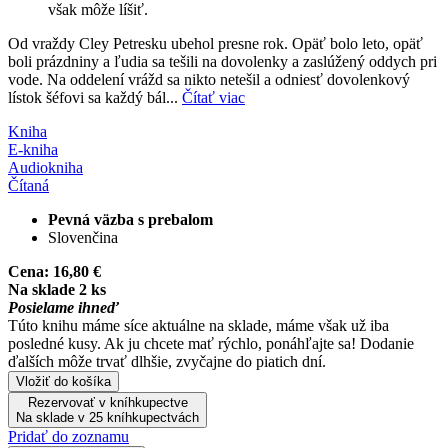
však môže líšiť.
Od vraždy Cley Petresku ubehol presne rok. Opäť bolo leto, opäť
boli prázdniny a ľudia sa tešili na dovolenky a zaslúžený oddych pri
vode. Na oddelení vrážd sa nikto netešil a odniesť dovolenkový
lístok šéfovi sa každý bál...
Čítať viac
Kniha
E-kniha
Audiokniha
Čítaná
Pevná väzba s prebalom
Slovenčina
Cena:
16,80 €
Na sklade 2 ks
Posielame ihneď
Túto knihu máme síce aktuálne na sklade, máme však už iba
posledné kusy. Ak ju chcete mať rýchlo, ponáhľajte sa! Dodanie
ďalších môže trvať dlhšie, zvyčajne do piatich dní.
Vložiť do košíka
Rezervovať v kníhkupectve
Na sklade v 25 kníhkupectvách
Pridať do zoznamu