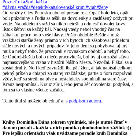
Pozrieť ukážku
Ukážka
#dávna vražda
#detektívka
#slovenské krimi
#vrah
#ženy
Od vraždy Cley Petresku ubehol presne rok. Opäť bolo leto, opäť
boli prázdniny a ľudia sa tešili na dovolenky a zaslúžený oddych pri
vode. Na oddelení vrážd sa nikto netešil a odniesť dovolenkový
lístok šéfovi sa každý bál. Naozaj vtedy nebol vhodný čas na
záhaľku, práce bolo vyše hlavy. Prišlo obdobie Beštie a muž
vraždiaci staršie ženy priamo v ich bytoch ich zásoboval prídelom
stále nových a nových prípadov. V jeho tieni sa pohyboval aj iný
muž a nebyť toho, že pracovali v rovnakom období, a nebyť toho,
že Ondrej-Beštia bol o niečo pracovitejší, bol by aj on zožal slávu
najmasovejšieho vraha v histórii Nášho Mesta. Nezožal. Flákal sa a
zostal druhý. No i keď zavraždil iba päť žien, aj tak napísal celkom
pekný príbeh a chlapci zo starej vraždárskej partie o ňom rozprávali
vždy, keď sa stretli na pive a nostalgicky spomínali na staré časy.
Krauz nespomínal, Krauz zúril, lebo jemu šéf dovolenku podpísal, a
tým sa to vlastne všetko začalo...
Tento titul si môžete objednať aj
s podpisom autora
.
Knihy Dominika Dána (okrem výnimiek, nie je nutné čítať v
danom poradí - každá z nich ponúka plnohodnotný zážitok :))
Pre lepšiu orientáciu však uvádzame poradie kníh Dominika