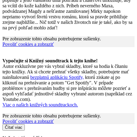
popisuje z jeho vlastného uhla pohľadu a čitateľovi umožňuje, aby
sa vcítil do kože každého z nich. Príbeh neverného Maxa,
podvádzanej Magdy a nešťastne zamilovanej Mirky napokon
nepriamo vytvorí štvrtú vrstvu románu, ktorá sa pravde približuje
zrejme najbližšie... Nič totiž v našich životoch nie je také, ako by sa
na prvý pohľad mohlo zdať!
Pre zobrazenie tohto obsahu potrebujeme sušienky.
Povoliť cookies a zobraziť
Vypočujte si Knižný soundtrack k tejto knihe!
Autor exkluzívne pre vás vybral skladby, ktoré sa hodia k čítaniu
tejto knižky. Ak si chcete prehrať všetky skladby, potrebujete mať
nainštalovanú
bezplatnú aplikáciu Spotify,
ktorú ziskate aj po
kliknutí na prehrávanie a potom "Get Spotify". V prípade
problémov s prehrávaním hudby si pre inšpiráciu môžete pozrieť a
aspoň vyhľadať jednotlivé skladby vybrané autorom (napríklad cez
Youtube.com).
Viac o našich knižných soundtrackoch.
Pre zobrazenie tohto obsahu potrebujeme sušienky.
Povoliť cookies a zobraziť
Čítať viac