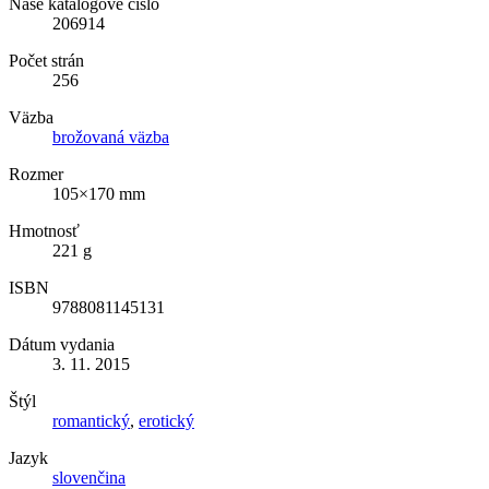
Naše katalógové číslo
206914
Počet strán
256
Väzba
brožovaná väzba
Rozmer
105×170 mm
Hmotnosť
221 g
ISBN
9788081145131
Dátum vydania
3. 11. 2015
Štýl
romantický
,
erotický
Jazyk
slovenčina