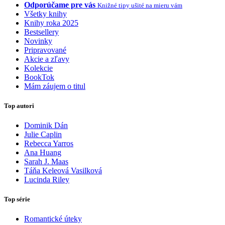
Odporúčame pre vás
Knižné tipy ušité na mieru vám
Všetky knihy
Knihy roka 2025
Bestsellery
Novinky
Pripravované
Akcie a zľavy
Kolekcie
BookTok
Mám záujem o titul
Top autori
Dominik Dán
Julie Caplin
Rebecca Yarros
Ana Huang
Sarah J. Maas
Táňa Keleová Vasilková
Lucinda Riley
Top série
Romantické úteky