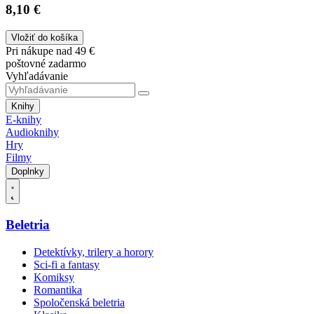
8,10 €
Vložiť do košíka
Pri nákupe nad 49 €
poštovné zadarmo
Vyhľadávanie
Knihy
E-knihy
Audioknihy
Hry
Filmy
Doplnky
Beletria
Detektívky, trilery a horory
Sci-fi a fantasy
Komiksy
Romantika
Spoločenská beletria