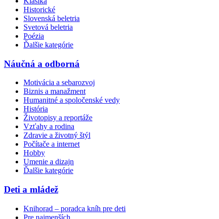
Klasika
Historické
Slovenská beletria
Svetová beletria
Poézia
Ďalšie kategórie
Náučná a odborná
Motivácia a sebarozvoj
Biznis a manažment
Humanitné a spoločenské vedy
História
Životopisy a reportáže
Vzťahy a rodina
Zdravie a životný štýl
Počítače a internet
Hobby
Umenie a dizajn
Ďalšie kategórie
Deti a mládež
Knihorad – poradca kníh pre deti
Pre najmenších