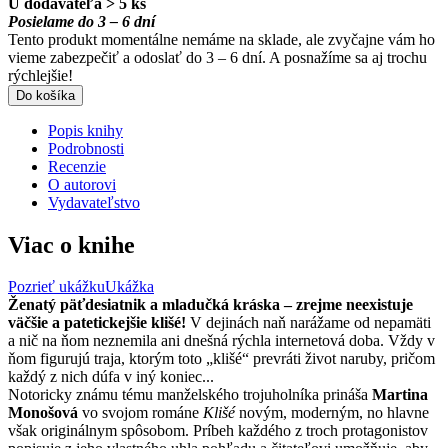
U dodávateľa > 5 ks
Posielame do 3 – 6 dní
Tento produkt momentálne nemáme na sklade, ale zvyčajne vám ho
vieme zabezpečiť a odoslať do 3 – 6 dní. A posnažíme sa aj trochu
rýchlejšie!
Do košíka
Popis knihy
Podrobnosti
Recenzie
O autorovi
Vydavateľstvo
Viac o knihe
Pozrieť ukážku
Ukážka
Ženatý päťdesiatnik a mladučká kráska – zrejme neexistuje
väčšie a patetickejšie klišé!
V dejinách naň narážame od nepamäti
a nič na ňom neznemila ani dnešná rýchla internetová doba. Vždy v
ňom figurujú traja, ktorým toto „klišé“ prevráti život naruby, pričom
každý z nich dúfa v iný koniec...
Notoricky známu tému manželského trojuholníka prináša
Martina
Monošová
vo svojom románe
Klišé
novým, moderným, no hlavne
však originálnym spôsobom. Príbeh každého z troch protagonistov