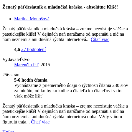
Ženatý päťdesiatnik a mladučká kráska - absolútne Klišé!
Martina Monošová
Ženatý päťdesiatnik a mladučká kráska – zrejme neexistuje väčšie a
patetickejšie klišé! V dejinách naň narážame od nepamäti a nič na
ňom neznemila ani dnešná rýchla internetová...
Čítať viac
4,6
27 hodnotení
Vydavateľstvo
Marenčin PT
, 2015
256 strán
5-6 hodín čítania
Vychádzame z priemerného údaju o rýchlosti čítania 230 slov
za minútu, od knihy ku knihe a čitateľa ku čitateľovi sa to
však môže líšiť.
Ženatý päťdesiatnik a mladučká kráska – zrejme neexistuje väčšie a
patetickejšie klišé! V dejinách naň narážame od nepamäti a nič na
ňom neznemila ani dnešná rýchla internetová doba. Vždy v ňom
figurujú traja...
Čítať viac
Kniha