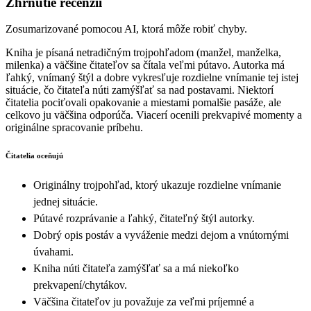
Zhrnutie recenzií
Zosumarizované pomocou AI, ktorá môže robiť chyby.
Kniha je písaná netradičným trojpohľadom (manžel, manželka,
milenka) a väčšine čitateľov sa čítala veľmi pútavo. Autorka má
ľahký, vnímaný štýl a dobre vykresľuje rozdielne vnímanie tej istej
situácie, čo čitateľa núti zamýšľať sa nad postavami. Niektorí
čitatelia pociťovali opakovanie a miestami pomalšie pasáže, ale
celkovo ju väčšina odporúča. Viacerí ocenili prekvapivé momenty a
originálne spracovanie príbehu.
Čitatelia oceňujú
Originálny trojpohľad, ktorý ukazuje rozdielne vnímanie
jednej situácie.
Pútavé rozprávanie a ľahký, čitateľný štýl autorky.
Dobrý opis postáv a vyváženie medzi dejom a vnútornými
úvahami.
Kniha núti čitateľa zamýšľať sa a má niekoľko
prekvapení/chytákov.
Väčšina čitateľov ju považuje za veľmi príjemné a