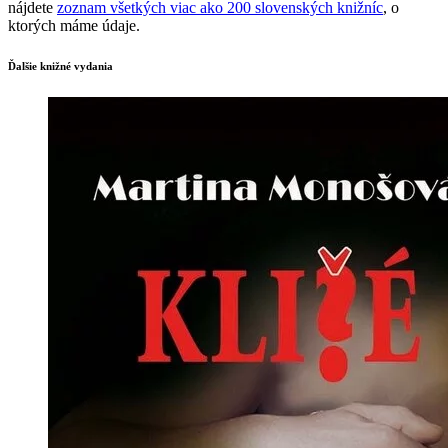
nájdete
zoznam všetkých viac ako 200 slovenských knižníc
, o
ktorých máme údaje.
Ďalšie knižné vydania