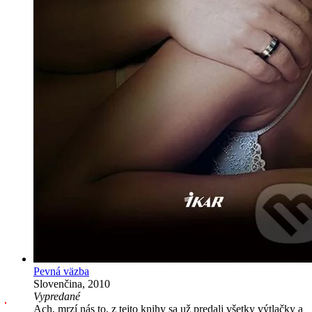
Pevná väzba
Slovenčina, 2010
Vypredané
Ach, mrzí nás to, z tejto knihy sa už predali všetky výtlačky a