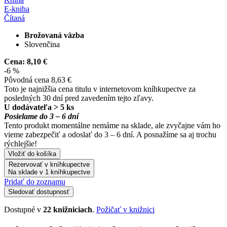
E-kniha
Čítaná
Brožovaná väzba
Slovenčina
Cena:
8,10 €
-6 %
Pôvodná cena
8,63 €
Toto je najnižšia cena titulu v internetovom kníhkupectve za
posledných 30 dní pred zavedením tejto zľavy.
U dodávateľa > 5 ks
Posielame do 3 – 6 dní
Tento produkt momentálne nemáme na sklade, ale zvyčajne vám ho
vieme zabezpečiť a odoslať do 3 – 6 dní. A posnažíme sa aj trochu
rýchlejšie!
Vložiť do košíka
Rezervovať v kníhkupectve
Na sklade v 1 kníhkupectve
Pridať do zoznamu
Sledovať dostupnosť
Dostupné v
22 knižniciach
.
Požičať v knižnici