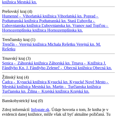
knižnica
Mestská kn.
Prešovský kraj (4)
Humenné -
Vihorlatská knižnica
Vihorlatská kn.
Poprad -
Podtatranská knižnica
Podtatranská kn.
Stará Ľubovňa -
Ľubovnianska knižnica
Ľubovnianska kn.
Vranov nad Topľou -
Hornozemplínska knižnica
Hornozemplínska kn.
Trenčiansky kraj (1)
Trenčín -
Verejná knižnica Michala Rešetku
Verejná kn. M.
Rešetku
Trnavský kraj (3)
Senica -
Záhorská knižnica
Záhorská kn.
Trnava -
Knižnica J.
Fándlyho
Kn. J. Fándlyho
Zeleneč -
Obecná knižnica
Obecná kn.
Žilinský kraj (4)
Čadca -
Kysucká knižnica
Kysucká kn.
Kysucké Nové Mesto -
Mestská knižnica
Mestská kn.
Martin -
Turčianska knižnica
Turčianska kn.
Žilina -
Krajská knižnica
Krajská kn.
Banskobystrický kraj (0)
Zdroj informácií:
Infogate.sk
. Údaje hovoria o tom, že kniha je v
evidencii danej knižnice, môže však už byť aktuálne požičaná. Tu