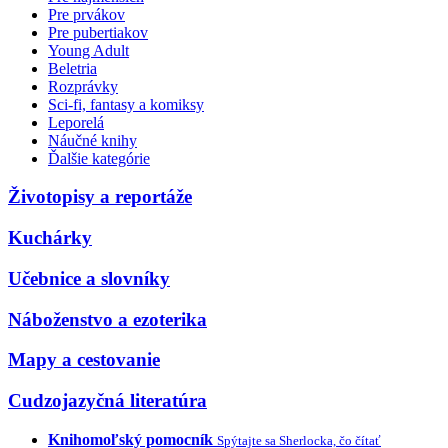
Pre prvákov
Pre pubertiakov
Young Adult
Beletria
Rozprávky
Sci-fi, fantasy a komiksy
Leporelá
Náučné knihy
Ďalšie kategórie
Životopisy a reportáže
Kuchárky
Učebnice a slovníky
Náboženstvo a ezoterika
Mapy a cestovanie
Cudzojazyčná literatúra
Knihomoľský pomocník
Spýtajte sa Sherlocka, čo čítať