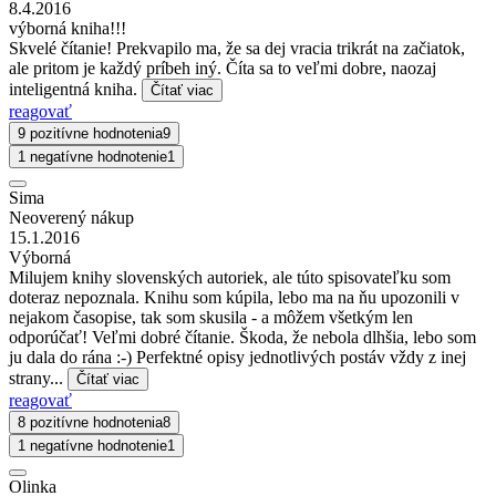
8.4.2016
výborná kniha!!!
Skvelé čítanie! Prekvapilo ma, že sa dej vracia trikrát na začiatok,
ale pritom je každý príbeh iný. Číta sa to veľmi dobre, naozaj
inteligentná kniha.
Čítať viac
reagovať
9 pozitívne hodnotenia
9
1 negatívne hodnotenie
1
Sima
Neoverený nákup
15.1.2016
Výborná
Milujem knihy slovenských autoriek, ale túto spisovateľku som
doteraz nepoznala. Knihu som kúpila, lebo ma na ňu upozonili v
nejakom časopise, tak som skusila - a môžem všetkým len
odporúčať! Veľmi dobré čítanie. Škoda, že nebola dlhšia, lebo som
ju dala do rána :-) Perfektné opisy jednotlivých postáv vždy z inej
strany...
Čítať viac
reagovať
8 pozitívne hodnotenia
8
1 negatívne hodnotenie
1
Olinka