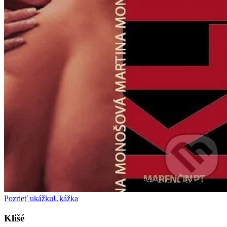
Pozrieť ukážku
Ukážka
Klišé