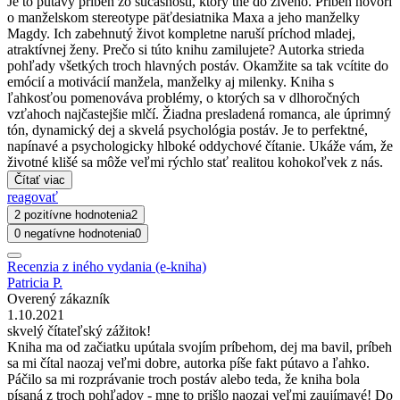
Je to pútavý príbeh zo súčasnosti, ktorý tne do živého. Príbeh hovorí
o manželskom stereotype päťdesiatnika Maxa a jeho manželky
Magdy. Ich zabehnutý život kompletne naruší príchod mladej,
atraktívnej ženy. Prečo si túto knihu zamilujete? Autorka strieda
pohľady všetkých troch hlavných postáv. Okamžite sa tak vcítite do
emócií a motivácií manžela, manželky aj milenky. Kniha s
ľahkosťou pomenováva problémy, o ktorých sa v dlhoročných
vzťahoch najčastejšie mlčí. Žiadna presladená romanca, ale úprimný
tón, dynamický dej a skvelá psychológia postáv. Je to perfektné,
napínavé a psychologicky hlboké oddychové čítanie. Ukáže vám, že
životné klišé sa môže veľmi rýchlo stať realitou kohokoľvek z nás.
Čítať viac
reagovať
2 pozitívne hodnotenia
2
0 negatívne hodnotenia
0
Recenzia z iného vydania (e-kniha)
Patricia P.
Overený zákazník
1.10.2021
skvelý čítateľský zážitok!
Kniha ma od začiatku upútala svojím príbehom, dej ma bavil, príbeh
sa mi čítal naozaj veľmi dobre, autorka píše fakt pútavo a ľahko.
Páčilo sa mi rozprávanie troch postáv alebo teda, že kniha bola
písaná z troch pohľadov - mne to prišlo naozaj veľmi zaujímavé! Do