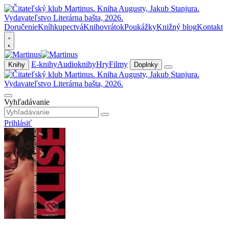
Doručenie
Kníhkupectvá
Knihovrátok
Poukážky
Knižný blog
Kontakt
E-knihy
Audioknihy
Hry
Filmy
Knihy
Doplnky
Vyhľadávanie
Prihlásiť