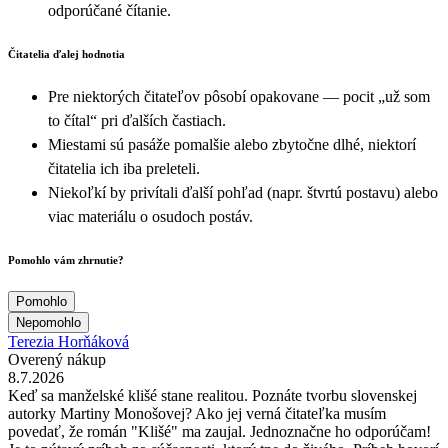
odporúčané čítanie.
Čitatelia ďalej hodnotia
Pre niektorých čitateľov pôsobí opakovane — pocit „už som
to čítal“ pri ďalších častiach.
Miestami sú pasáže pomalšie alebo zbytočne dlhé, niektorí
čitatelia ich iba preleteli.
Niekoľkí by privítali ďalší pohľad (napr. štvrtú postavu) alebo
viac materiálu o osudoch postáv.
Pomohlo vám zhrnutie?
Pomohlo
Nepomohlo
Terezia Horňáková
Overený nákup
8.7.2026
Keď sa manželské klišé stane realitou. Poznáte tvorbu slovenskej
autorky Martiny Monošovej? Ako jej verná čitateľka musím
povedať, že román "Klišé" ma zaujal. Jednoznačne ho odporúčam!