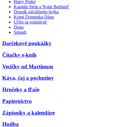
Harry Potter
Kapitán Stein a Notár Barbarič
Denník odvážneho bojka
Krimi Dominika Dána
Učím sa rozprávať
Duna
Smradi
Darčekové poukážky
Čítačky e-kníh
Vecičky od Martinusu
Káva, čaj a pochutiny
Hrnčeky a fľaše
Papiernictvo
Zápisníky a kalendáre
Hudba