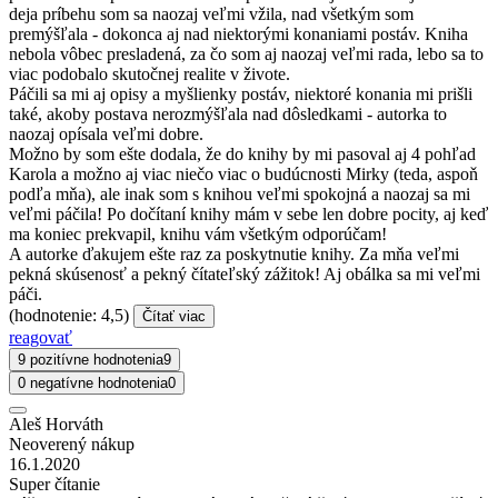
deja príbehu som sa naozaj veľmi vžila, nad všetkým som
premýšľala - dokonca aj nad niektorými konaniami postáv. Kniha
nebola vôbec presladená, za čo som aj naozaj veľmi rada, lebo sa to
viac podobalo skutočnej realite v živote.
Páčili sa mi aj opisy a myšlienky postáv, niektoré konania mi prišli
také, akoby postava nerozmýšľala nad dôsledkami - autorka to
naozaj opísala veľmi dobre.
Možno by som ešte dodala, že do knihy by mi pasoval aj 4 pohľad
Karola a možno aj viac niečo viac o budúcnosti Mirky (teda, aspoň
podľa mňa), ale inak som s knihou veľmi spokojná a naozaj sa mi
veľmi páčila! Po dočítaní knihy mám v sebe len dobre pocity, aj keď
ma koniec prekvapil, knihu vám všetkým odporúčam!
A autorke ďakujem ešte raz za poskytnutie knihy. Za mňa veľmi
pekná skúsenosť a pekný čítateľský zážitok! Aj obálka sa mi veľmi
páči.
(hodnotenie: 4,5)
Čítať viac
reagovať
9 pozitívne hodnotenia
9
0 negatívne hodnotenia
0
Aleš Horváth
Neoverený nákup
16.1.2020
Super čítanie