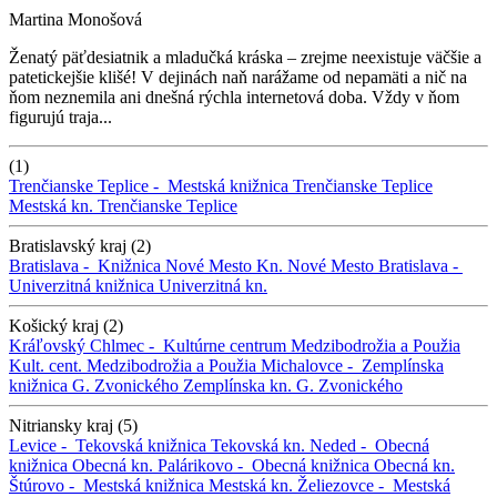
Martina Monošová
Ženatý päťdesiatnik a mladučká kráska – zrejme neexistuje väčšie a
patetickejšie klišé! V dejinách naň narážame od nepamäti a nič na
ňom neznemila ani dnešná rýchla internetová doba. Vždy v ňom
figurujú traja...
(1)
Trenčianske Teplice -
Mestská knižnica Trenčianske Teplice
Mestská kn. Trenčianske Teplice
Bratislavský kraj (2)
Bratislava -
Knižnica Nové Mesto
Kn. Nové Mesto
Bratislava -
Univerzitná knižnica
Univerzitná kn.
Košický kraj (2)
Kráľovský Chlmec -
Kultúrne centrum Medzibodrožia a Použia
Kult. cent. Medzibodrožia a Použia
Michalovce -
Zemplínska
knižnica G. Zvonického
Zemplínska kn. G. Zvonického
Nitriansky kraj (5)
Levice -
Tekovská knižnica
Tekovská kn.
Neded -
Obecná
knižnica
Obecná kn.
Palárikovo -
Obecná knižnica
Obecná kn.
Štúrovo -
Mestská knižnica
Mestská kn.
Želiezovce -
Mestská