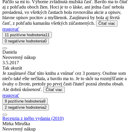
Páčilo sa mi to. Výborne zvládnutá mužská časť. Bavilo ma to čítať
aj z pohľadu oboch žien. Hoci je to o láske, ani jedna časť nebola
presladená, vo všetkých častiach bola rovnováha akcie a opisov,
hlavne opisov pocitov a myšlienok. Zaujímavá by bola aj štvrtá
časť, z pohľadu kamaráta všetkých zúčastnených.
Čítať viac
reagovať
11 pozitívne hodnotenia
11
0 negatívne hodnotenia
0
Daniela
Neoverený nákup
3.5.2017
Tak akurát
Je zaujímavé čítať túto knihu a vnímať cez 3 postavy. Osobne som
niečo také ešte nečítala, a bavilo ma to. Je to skôr na rozmýšľanie a
úvahy o živote, pretože po prvej časti čitateľ pozná zhruba obsah.
Ale dobrá skúsenosť.
Čítať viac
reagovať
9 pozitívne hodnotenia
9
2 negatívne hodnotenia
2
Recenzia z iného vydania (2010)
Mirka Miruška
Neoverený nákup