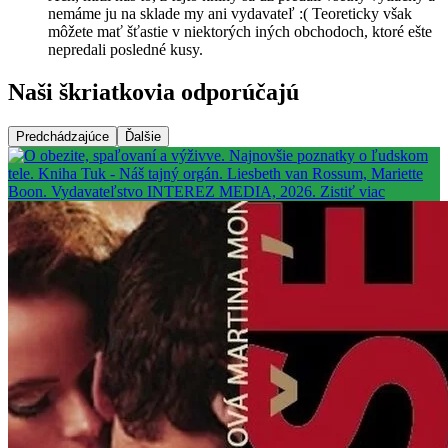
nemáme ju na sklade my ani vydavateľ :( Teoreticky však
môžete mať šťastie v niektorých iných obchodoch, ktoré ešte
nepredali posledné kusy.
Naši škriatkovia odporúčajú
Predchádzajúce
Ďalšie