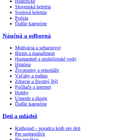
Historické
Slovenská beletria
Svetová beletria
Poézia
Ďalšie kategórie
Náučná a odborná
Motivácia a sebarozvoj
Biznis a manažment
Humanitné a spoločenské vedy
História
Životopisy a reportáže
Vzťahy a rodina
Zdravie a životný štýl
Počítače a internet
Hobby
Umenie a dizajn
Ďalšie kategórie
Deti a mládež
Knihorad – poradca kníh pre deti
Pre najmenších
Pre prvákov