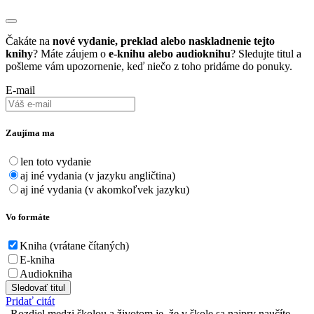
Čakáte na
nové vydanie, preklad alebo naskladnenie tejto
knihy
? Máte záujem o
e-knihu alebo audioknihu
? Sledujte titul a
pošleme vám upozornenie, keď niečo z toho pridáme do ponuky.
E-mail
Zaujíma ma
len toto vydanie
aj iné vydania (v jazyku angličtina)
aj iné vydania (v akomkoľvek jazyku)
Vo formáte
Kniha (vrátane čítaných)
E-kniha
Audiokniha
Sledovať titul
Pridať citát
Rozdiel medzi školou a životom je, že v škole sa najprv naučíte