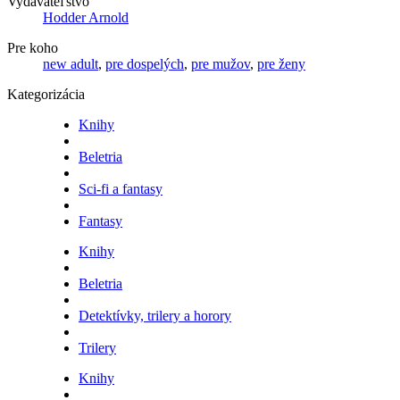
Vydavateľstvo
Hodder Arnold
Pre koho
new adult
,
pre dospelých
,
pre mužov
,
pre ženy
Kategorizácia
Knihy
Beletria
Sci-fi a fantasy
Fantasy
Knihy
Beletria
Detektívky, trilery a horory
Trilery
Knihy