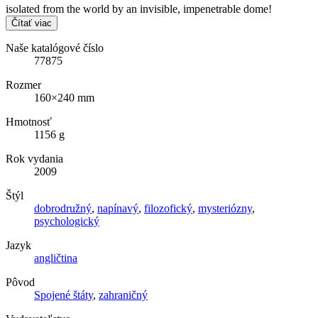
isolated from the world by an invisible, impenetrable dome!
Čítať viac
Naše katalógové číslo
77875
Rozmer
160×240 mm
Hmotnosť
1156 g
Rok vydania
2009
Štýl
dobrodružný
,
napínavý
,
filozofický
,
mysteriózny
,
psychologický
Jazyk
angličtina
Pôvod
Spojené štáty
,
zahraničný