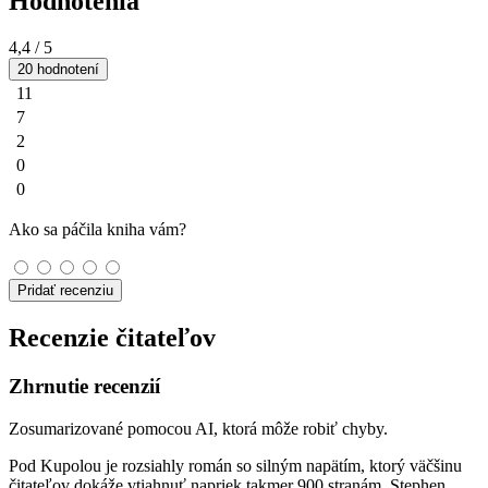
Hodnotenia
4,4
/ 5
20 hodnotení
11
7
2
0
0
Ako sa páčila kniha vám?
Pridať recenziu
Recenzie čitateľov
Zhrnutie recenzií
Zosumarizované pomocou AI, ktorá môže robiť chyby.
Pod Kupolou je rozsiahly román so silným napätím, ktorý väčšinu
čitateľov dokáže vtiahnuť napriek takmer 900 stranám. Stephen