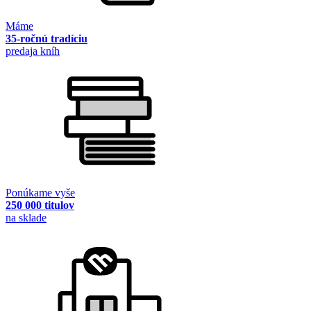
Máme
35-ročnú tradíciu
predaja kníh
Ponúkame vyše
250 000 titulov
na sklade