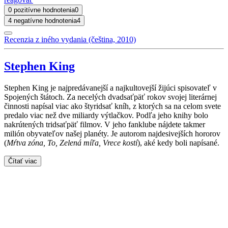
0 pozitívne hodnotenia
0
4 negatívne hodnotenia
4
Recenzia z iného vydania (čeština, 2010)
Stephen King
Stephen King je najpredávanejší a najkultovejší žijúci spisovateľ v
Spojených štátoch. Za necelých dvadsaťpäť rokov svojej literárnej
činnosti napísal viac ako štyridsať kníh, z ktorých sa na celom svete
predalo viac než dve miliardy výtlačkov. Podľa jeho knihy bolo
nakrútených tridsaťpäť filmov. V jeho fanklube nájdete takmer
milión obyvateľov našej planéty. Je autorom najdesivejších hororov
(
Mŕtva zóna, To, Zelená míľa, Vrece kostí
), aké kedy boli napísané.
Čítať viac