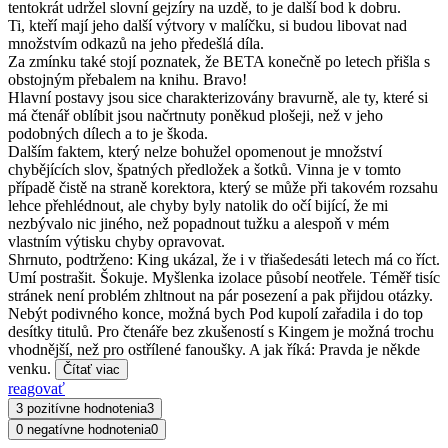
tentokrát udržel slovní gejzíry na uzdě, to je další bod k dobru.
Ti, kteří mají jeho další výtvory v malíčku, si budou libovat nad
množstvím odkazů na jeho předešlá díla.
Za zmínku také stojí poznatek, že BETA konečně po letech přišla s
obstojným přebalem na knihu. Bravo!
Hlavní postavy jsou sice charakterizovány bravurně, ale ty, které si
má čtenář oblíbit jsou načrtnuty poněkud plošeji, než v jeho
podobných dílech a to je škoda.
Dalším faktem, který nelze bohužel opomenout je množství
chybějících slov, špatných předložek a šotků. Vinna je v tomto
případě čistě na straně korektora, který se může při takovém rozsahu
lehce přehlédnout, ale chyby byly natolik do očí bijící, že mi
nezbývalo nic jiného, než popadnout tužku a alespoň v mém
vlastním výtisku chyby opravovat.
Shrnuto, podtrženo: King ukázal, že i v třiašedesáti letech má co říct.
Umí postrašit. Šokuje. Myšlenka izolace působí neotřele. Téměř tisíc
stránek není problém zhltnout na pár posezení a pak přijdou otázky.
Nebýt podivného konce, možná bych Pod kupolí zařadila i do top
desítky titulů. Pro čtenáře bez zkušeností s Kingem je možná trochu
vhodnější, než pro ostřílené fanoušky. A jak říká: Pravda je někde
venku.
Čítať viac
reagovať
3 pozitívne hodnotenia
3
0 negatívne hodnotenia
0