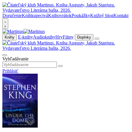
Doručenie
Kníhkupectvá
Knihovrátok
Poukážky
Knižný blog
Kontakt
E-knihy
Audioknihy
Hry
Filmy
Knihy
Doplnky
Vyhľadávanie
Prihlásiť