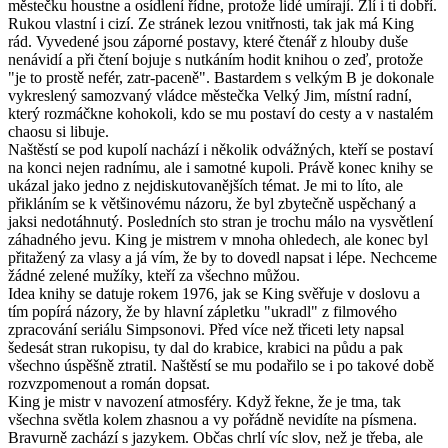
městečku houstne a osídlení řídne, protože lidé umírají. Zlí i ti dobří.
Rukou vlastní i cizí. Ze stránek lezou vnitřnosti, tak jak má King
rád. Vyvedené jsou záporné postavy, které čtenář z hlouby duše
nenávidí a při čtení bojuje s nutkáním hodit knihou o zeď, protože
"je to prostě nefér, zatr-paceně". Bastardem s velkým B je dokonale
vykreslený samozvaný vládce městečka Velký Jim, místní radní,
který rozmáčkne kohokoli, kdo se mu postaví do cesty a v nastalém
chaosu si libuje.
Naštěstí se pod kupolí nachází i několik odvážných, kteří se postaví
na konci nejen radnímu, ale i samotné kupoli. Právě konec knihy se
ukázal jako jedno z nejdiskutovanějších témat. Je mi to líto, ale
přikláním se k většinovému názoru, že byl zbytečně uspěchaný a
jaksi nedotáhnutý. Posledních sto stran je trochu málo na vysvětlení
záhadného jevu. King je mistrem v mnoha ohledech, ale konec byl
přitažený za vlasy a já vím, že by to dovedl napsat i lépe. Nechceme
žádné zelené mužíky, kteří za všechno můžou.
Idea knihy se datuje rokem 1976, jak se King svěřuje v doslovu a
tím popírá názory, že by hlavní zápletku "ukradl" z filmového
zpracování seriálu Simpsonovi. Před více než třiceti lety napsal
šedesát stran rukopisu, ty dal do krabice, krabici na půdu a pak
všechno úspěšně ztratil. Naštěstí se mu podařilo se i po takové době
rozvzpomenout a román dopsat.
King je mistr v navození atmosféry. Když řekne, že je tma, tak
všechna světla kolem zhasnou a vy pořádně nevidíte na písmena.
Bravurně zachází s jazykem. Občas chrlí víc slov, než je třeba, ale