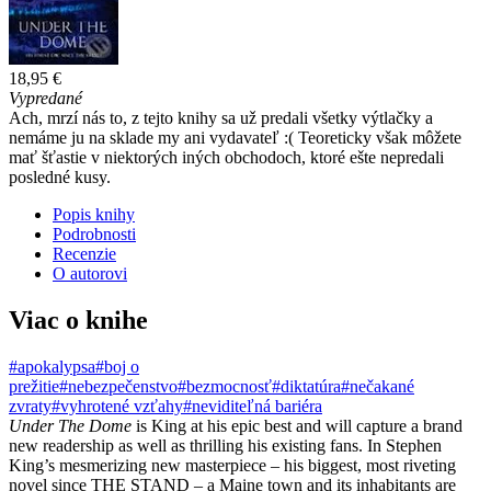
18,95 €
Vypredané
Ach, mrzí nás to, z tejto knihy sa už predali všetky výtlačky a
nemáme ju na sklade my ani vydavateľ :( Teoreticky však môžete
mať šťastie v niektorých iných obchodoch, ktoré ešte nepredali
posledné kusy.
Popis knihy
Podrobnosti
Recenzie
O autorovi
Viac o knihe
#apokalypsa
#boj o
prežitie
#nebezpečenstvo
#bezmocnosť
#diktatúra
#nečakané
zvraty
#vyhrotené vzťahy
#neviditeľná bariéra
Under The Dome
is King at his epic best and will capture a brand
new readership as well as thrilling his existing fans. In Stephen
King’s mesmerizing new masterpiece – his biggest, most riveting
novel since THE STAND – a Maine town and its inhabitants are