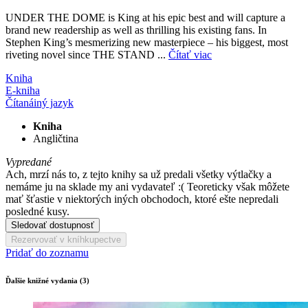
UNDER THE DOME is King at his epic best and will capture a
brand new readership as well as thrilling his existing fans. In
Stephen King’s mesmerizing new masterpiece – his biggest, most
riveting novel since THE STAND ...
Čítať viac
Kniha
E-kniha
Čítaná
iný jazyk
Kniha
Angličtina
Vypredané
Ach, mrzí nás to, z tejto knihy sa už predali všetky výtlačky a
nemáme ju na sklade my ani vydavateľ :( Teoreticky však môžete
mať šťastie v niektorých iných obchodoch, ktoré ešte nepredali
posledné kusy.
Sledovať dostupnosť
Rezervovať v kníhkupectve
Pridať do zoznamu
Ďalšie knižné vydania (3)