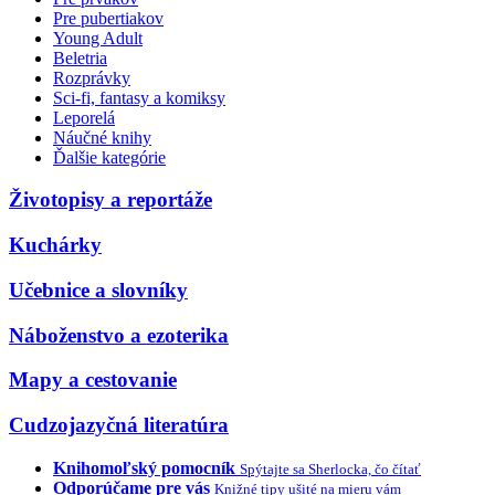
Pre pubertiakov
Young Adult
Beletria
Rozprávky
Sci-fi, fantasy a komiksy
Leporelá
Náučné knihy
Ďalšie kategórie
Životopisy a reportáže
Kuchárky
Učebnice a slovníky
Náboženstvo a ezoterika
Mapy a cestovanie
Cudzojazyčná literatúra
Knihomoľský pomocník
Spýtajte sa Sherlocka, čo čítať
Odporúčame pre vás
Knižné tipy ušité na mieru vám