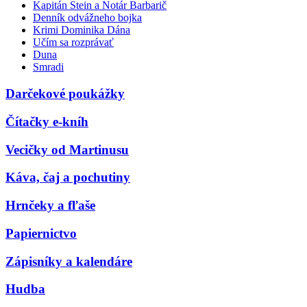
Kapitán Stein a Notár Barbarič
Denník odvážneho bojka
Krimi Dominika Dána
Učím sa rozprávať
Duna
Smradi
Darčekové poukážky
Čítačky e-kníh
Vecičky od Martinusu
Káva, čaj a pochutiny
Hrnčeky a fľaše
Papiernictvo
Zápisníky a kalendáre
Hudba