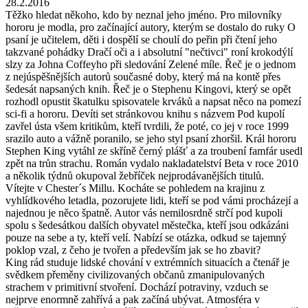
28.2.2016
Těžko hledat někoho, kdo by neznal jeho jméno. Pro milovníky
hororu je modla, pro začínající autory, kterým se dostalo do ruky O
psaní je učitelem, děti i dospělí se choulí do peřin při čtení jeho
takzvané pohádky Dračí oči a i absolutní "nečtivci" roní krokodýlí
slzy za Johna Coffeyho při sledování Zelené míle. Řeč je o jednom
z nejúspěšnějších autorů současné doby, který má na kontě přes
šedesát napsaných knih. Řeč je o Stephenu Kingovi, který se opět
rozhodl opustit škatulku spisovatele krváků a napsat něco na pomezí
sci-fi a hororu. Devíti set stránkovou knihu s názvem Pod kupolí
zavřel ústa všem kritikům, kteří tvrdili, že poté, co jej v roce 1999
srazilo auto a vážně poranilo, se jeho styl psaní zhoršil. Král hororu
Stephen King vytáhl ze skříně černý plášť a za troubení famfár usedl
zpět na trůn strachu. Román vydalo nakladatelství Beta v roce 2010
a několik týdnů okupoval žebříček nejprodávanějších titulů.
Vítejte v Chester´s Millu. Kocháte se pohledem na krajinu z
vyhlídkového letadla, pozorujete lidi, kteří se pod vámi procházejí a
najednou je něco špatně. Autor vás nemilosrdně strčí pod kupoli
spolu s šedesátkou dalších obyvatel městečka, kteří jsou odkázáni
pouze na sebe a ty, kteří velí. Nabízí se otázka, odkud se tajemný
poklop vzal, z čeho je tvořen a především jak se ho zbavit?
King rád studuje lidské chování v extrémních situacích a čtenář je
svědkem přeměny civilizovaných občanů zmanipulovaných
strachem v primitivní stvoření. Dochází potraviny, vzduch se
nejprve enormně zahřívá a pak začíná ubývat. Atmosféra v