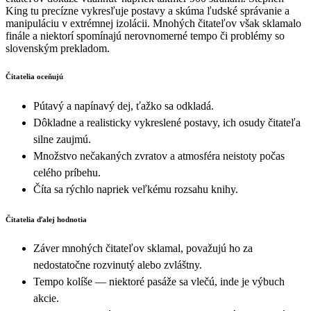
King tu precízne vykresľuje postavy a skúma ľudské správanie a
manipuláciu v extrémnej izolácii. Mnohých čitateľov však sklamalo
finále a niektorí spomínajú nerovnomerné tempo či problémy so
slovenským prekladom.
Čitatelia oceňujú
Pútavý a napínavý dej, ťažko sa odkladá.
Dôkladne a realisticky vykreslené postavy, ich osudy čitateľa
silne zaujmú.
Množstvo nečakaných zvratov a atmosféra neistoty počas
celého príbehu.
Číta sa rýchlo napriek veľkému rozsahu knihy.
Čitatelia ďalej hodnotia
Záver mnohých čitateľov sklamal, považujú ho za
nedostatočne rozvinutý alebo zvláštny.
Tempo kolíše — niektoré pasáže sa vlečú, inde je výbuch
akcie.