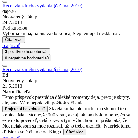
Recenzia z iného vydania (čeština, 2010)
dajo26
Neoverený nákup
24.7.2013
Pod kupolou
Vyborna kniha, napinava do konca, Stephen opat nesklamal.
Čítať viac
reagovať
3 pozitívne hodnotenia
3
0 negatívne hodnotenia
0
Recenzia z iného vydania (čeština, 2010)
Ed
Neoverený nákup
21.5.2013
Názor čitateľa
Tento príspevok prezrádza dôležité momenty deja, preto je skrytý,
aby sme Vám nepokazili pôžitok z čítania.
Skvelá kniha, ale trochu ma sklamal ten
Prajete si ho zobraziť?
koniec. Mala síce vyše 900 strán, ale aj tak tam bolo mnohé, čo sa
ešte dalo povedať, celá tá vec s tým výbuchom mi prišla taká, že
No, nejak som sa moc rozpísal, už to treba ukončiť. Napriek tomu
ďalšie skvelé čítanie od Kinga.
Čítať viac
reagovať