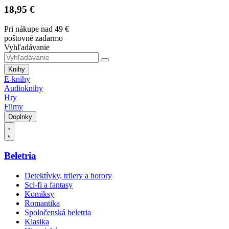
18,95 €
Pri nákupe nad 49 €
poštovné zadarmo
Vyhľadávanie
Knihy
E-knihy
Audioknihy
Hry
Filmy
Doplnky
Beletria
Detektívky, trilery a horory
Sci-fi a fantasy
Komiksy
Romantika
Spoločenská beletria
Klasika