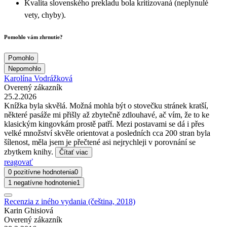
Kvalita slovenského prekladu bola kritizovaná (neplynulé
vety, chyby).
Pomohlo vám zhrnutie?
Pomohlo
Nepomohlo
Karolína Vodrážková
Overený zákazník
25.2.2026
Knížka byla skvělá. Možná mohla být o stovečku stránek kratší,
některé pasáže mi přišly až zbytečně zdlouhavé, ač vím, že to ke
klasickým kingovkám prostě patří. Mezi postavami se dá i přes
velké množství skvěle orientovat a posledních cca 200 stran byla
šílenost, měla jsem je přečtené asi nejrychleji v porovnání se
zbytkem knihy.
Čítať viac
reagovať
0 pozitívne hodnotenia
0
1 negatívne hodnotenie
1
Recenzia z iného vydania (čeština, 2018)
Karin Ghisiová
Overený zákazník