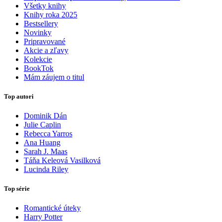
Všetky knihy
Knihy roka 2025
Bestsellery
Novinky
Pripravované
Akcie a zľavy
Kolekcie
BookTok
Mám záujem o titul
Top autori
Dominik Dán
Julie Caplin
Rebecca Yarros
Ana Huang
Sarah J. Maas
Táňa Keleová Vasilková
Lucinda Riley
Top série
Romantické úteky
Harry Potter