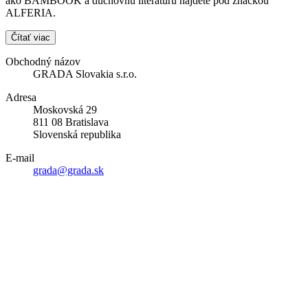
ako BAMBOOK a duchovnú literatúru nájdete pod značkou
ALFERIA.
Čítať viac
Obchodný názov
GRADA Slovakia s.r.o.
Adresa
Moskovská 29
811 08 Bratislava
Slovenská republika
E-mail
grada@grada.sk