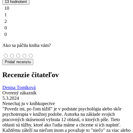
13 hodnotení
10
1
2
0
0
Ako sa páčila kniha vám?
Pridať recenziu
Recenzie čitateľov
Denisa Tomíková
Overený zákazník
5.3.2024
Nenechaj ju v kníhkupectve
"Povedz mi, po čom túžiš" je v podstate psychológia alebo skôr
psychoterapia v knižnej podobe. Autorka na základe svojich
pracovných skúseností vybrala 12 oblastí, o ktorých píše. Tieto
oblasti sú túžby, ktoré ako ľudia máme a chceme si ich naplniť.
Každému záleží na niečom inom a považuje to "niečo" za viac alebo