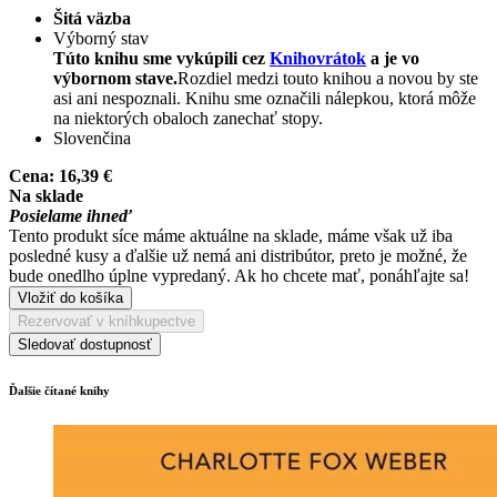
Šitá väzba
Výborný stav
Túto knihu sme vykúpili cez
Knihovrátok
a je vo
výbornom stave.
Rozdiel medzi touto knihou a novou by ste
asi ani nespoznali. Knihu sme označili nálepkou, ktorá môže
na niektorých obaloch zanechať stopy.
Slovenčina
Cena:
16,39 €
Na sklade
Posielame ihneď
Tento produkt síce máme aktuálne na sklade, máme však už iba
posledné kusy a ďalšie už nemá ani distribútor, preto je možné, že
bude onedlho úplne vypredaný. Ak ho chcete mať, ponáhľajte sa!
Vložiť do košíka
Rezervovať v kníhkupectve
Sledovať dostupnosť
Ďalšie čítané knihy