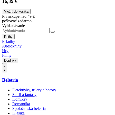
16,39 €
Vložiť do košíka
Pri nákupe nad 49 €
poštovné zadarmo
Vyhľadávanie
Knihy
E-knihy
Audioknihy
Hry
Filmy
Doplnky
Beletria
Detektívky, trilery a horory
Sci-fi a fantasy
Komiksy
Romantika
Spoločenská beletria
Klasika