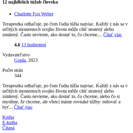
12 najhlbších túžob človeka
Charlotte Fox Weber
Terapeutka odhaľuje, po čom ľudia túžia najviac. Každý z nás sa v
určitých momentoch svojho života môže cítiť stratený alebo
zmätený. Často nevieme, ako dostať to, čo chceme,...
Čítať viac
4,6
13 hodnotení
Vydavateľstvo
Grada
, 2023
Počet strán
344
Terapeutka odhaľuje, po čom ľudia túžia najviac. Každý z nás sa v
určitých momentoch svojho života môže cítiť stratený alebo
zmätený. Často nevieme, ako dostať to, čo chceme, alebo čo si
myslíme, že chceme, ale všetci máme rovnaké túžby: milovať a
byť...
Čítať viac
Kniha
E-kniha
Čítaná