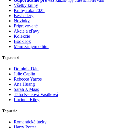
Odporúčame pre vás
Knižné tipy ušité na mieru vám
Všetky knihy
Knihy roka 2025
Bestsellery
Novinky
Pripravované
Akcie a zľavy
Kolekcie
BookTok
Mám záujem o titul
Top autori
Dominik Dán
Julie Caplin
Rebecca Yarros
Ana Huang
Sarah J. Maas
Táňa Keleová Vasilková
Lucinda Riley
Top série
Romantické úteky
Harry Potter