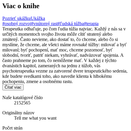
Viac o knihe
Pozrieť ukážku
Ukážka
#osobný rozvoj
#vnútorný rast
#ľudská túžba
#terapia
Terapeutka odhaľuje, po čom ľudia túžia najviac. Každý z nás sa v
určitých momentoch svojho života môže cítiť stratený alebo
zmätený. Často nevieme, ako dostať to, čo chceme, alebo čo si
myslíme, že chceme, ale všetci máme rovnaké túžby: milovať a byť
milovaní; byť pochopení, mať moc, chceme pozornosť, byť
slobodní, tvoriť, patriť niekam, vyhrávať, nadväzovať spojenia. A
často prahneme po tom, čo nemôžeme mať. V každej z týchto
dvanástich kapitol, zameraných na jednu z túžob, vás
psychoterapeutka vezme za zatvorené dvere terapeutického sedenia,
kde budete svedkami toho, ako navedie klienta k hlbokému
pochopeniu, zmene a osobnému rastu.
Čítať viac
Naše katalógové číslo
2152565
Originálny názov
Tell me what you want
Počet strán