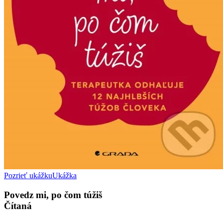
Pozrieť ukážku
Ukážka
Povedz mi, po čom túžiš
Čítaná