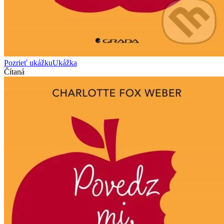
Pozrieť ukážku
Ukážka
Čítaná