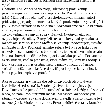
túžby nám osvetľujú cestu, formujú naše skúsenosti a ženú nás
vpred.
Charlotte Fox Weber sa vo svojej súkromnej praxi venuje
psychoterapii, ktorú nám približuje v knihe Povedz mi, po čom
túžiš. Mám veľmi rada, keď v psychologických knihách autori
pridávajú aj prípady klientov, na ktorých poukazujú na vysvetľujúci
jav. V tomto prípade to nebolo inak. Zoznamujeme sa s 12 klientami
autorky a prenikáme s ňou až do ich vnútra.
To ako vnímame samých seba v rôznych životných etapách,
ovplyvňuje naše túžby. Zamysleli ste sa niekedy nad tým, ako sa
rozprávate sami so sebou? Možno sa kritizuje, podceňujete, trestáte
a hľadáte chyby. Pochopiť samého seba a byť k sebe láskavý je
niekedy naozaj náročné. To čo poznáme, to ako nás vnímajú ostatní,
čo o nás hovoria, môžeme často pociťovať ako pravdu. Dostaneme
sa do situácii, keď sa predstava, ktorú máme my sami nezhoduje s
tou, ktorú majú o nás ostatní. Tieto paradoxy môžu byť našou
súčasťou, môžu nás miasť. Je dôležité pochopiť seba samého, k
čomu psychoterapia vie pomôcť.
Aké je dôležité aj v našich dospelých životoch otvoriť dvere
kreativite. Hneď sa náš každodenný život stane zaujímavejším.
Dovoľme v sebe prebudiť šťastné dieťa a skúsme každý deň spraviť
niečo, čo nám urobí úprimnú radosť. Množstvo každodenných
situácii vyžaduje, aby sme dodržiavali pravidlá a často môžeme byť
uväznený v každodennom zhone. Preto je dôležité ostať v kontakte