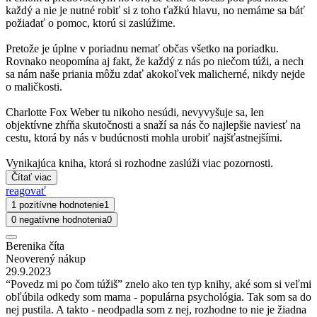
každý a nie je nutné robiť si z toho ťažkú hlavu, no nemáme sa báť
požiadať o pomoc, ktorú si zaslúžime.
Pretože je úplne v poriadnu nemať občas všetko na poriadku.
Rovnako neopomína aj fakt, že každý z nás po niečom túži, a nech
sa nám naše priania môžu zdať akokoľvek malicherné, nikdy nejde
o maličkosti.
Charlotte Fox Weber tu nikoho nesúdi, nevyvyšuje sa, len
objektívne zhŕňa skutočnosti a snaží sa nás čo najlepšie naviesť na
cestu, ktorá by nás v budúcnosti mohla urobiť najšťastnejšími.
Vynikajúca kniha, ktorá si rozhodne zaslúži viac pozornosti.
Čítať viac
reagovať
1 pozitívne hodnotenie
1
0 negatívne hodnotenia
0
Berenika číta
Neoverený nákup
29.9.2023
“Povedz mi po čom túžiš” znelo ako ten typ knihy, aké som si veľmi
obľúbila odkedy som mama - populárna psychológia. Tak som sa do
nej pustila. A takto - neodpadla som z nej, rozhodne to nie je žiadna