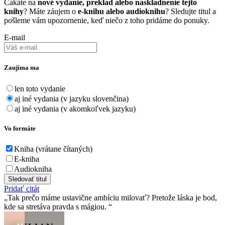
Čakáte na
nové vydanie, preklad alebo naskladnenie tejto
knihy
? Máte záujem o
e-knihu alebo audioknihu
? Sledujte titul a
pošleme vám upozornenie, keď niečo z toho pridáme do ponuky.
E-mail
Zaujíma ma
len toto vydanie
aj iné vydania (v jazyku slovenčina)
aj iné vydania (v akomkoľvek jazyku)
Vo formáte
Kniha (vrátane čítaných)
E-kniha
Audiokniha
Sledovať titul
Pridať citát
Tak prečo máme ustavične ambíciu milovať? Pretože láska je bod,
kde sa stretáva pravda s mágiou.