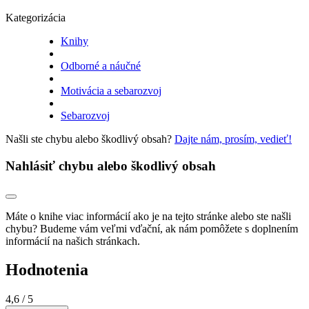
Kategorizácia
Knihy
Odborné a náučné
Motivácia a sebarozvoj
Sebarozvoj
Našli ste chybu alebo škodlivý obsah?
Dajte nám, prosím, vedieť!
Nahlásiť chybu alebo škodlivý obsah
Máte o knihe viac informácií ako je na tejto stránke alebo ste našli
chybu? Budeme vám veľmi vďační, ak nám pomôžete s doplnením
informácií na našich stránkach.
Hodnotenia
4,6
/ 5