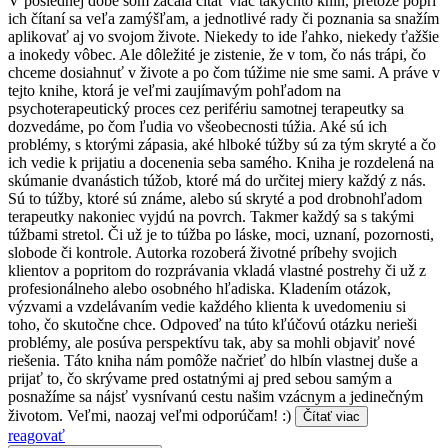
V poslednej dobe som začala čítať viac takýchto kníh, pretože popri
ich čítaní sa veľa zamýšľam, a jednotlivé rady či poznania sa snažím
aplikovať aj vo svojom živote. Niekedy to ide ľahko, niekedy ťažšie
a inokedy vôbec. Ale dôležité je zistenie, že v tom, čo nás trápi, čo
chceme dosiahnuť v živote a po čom túžime nie sme sami. A práve v
tejto knihe, ktorá je veľmi zaujímavým pohľadom na
psychoterapeutický proces cez perifériu samotnej terapeutky sa
dozvedáme, po čom ľudia vo všeobecnosti túžia. Aké sú ich
problémy, s ktorými zápasia, aké hlboké túžby sú za tým skryté a čo
ich vedie k prijatiu a docenenia seba samého. Kniha je rozdelená na
skúmanie dvanástich túžob, ktoré má do určitej miery každý z nás.
Sú to túžby, ktoré sú známe, alebo sú skryté a pod drobnohľadom
terapeutky nakoniec vyjdú na povrch. Takmer každý sa s takými
túžbami stretol. Či už je to túžba po láske, moci, uznaní, pozornosti,
slobode či kontrole. Autorka rozoberá životné príbehy svojich
klientov a popritom do rozprávania vkladá vlastné postrehy či už z
profesionálneho alebo osobného hľadiska. Kladením otázok,
výzvami a vzdelávaním vedie každého klienta k uvedomeniu si
toho, čo skutočne chce. Odpoveď na túto kľúčovú otázku nerieši
problémy, ale posúva perspektívu tak, aby sa mohli objaviť nové
riešenia. Táto kniha nám pomôže načrieť do hlbín vlastnej duše a
prijať to, čo skrývame pred ostatnými aj pred sebou samým a
posnažíme sa nájsť vysnívanú cestu našim vzácnym a jedinečným
životom. Veľmi, naozaj veľmi odporúčam! :)
Čítať viac
reagovať