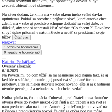
s našimi tvorivými inštinktmi, byť spontánny a dovoliť si byť
zvedaví, zbierať nové skúsenosti.
Na záver dodám, že kniha ma v sebe okrem iného veľkú dávku
optimizmu. Pokiaľ sa otvoríte a prijímete slová, ktoré autorka chce
zdeliť, má v sebe aj posolstvo schopné dotknúť sa vašej duše. Je
dôležité, aby sme si neprestali klásť otázku: “Čo chcem ?” Dovoľme
si byť úplne prítomní v našom živote a nebáť sa preskúmať svoje
túžby.
Čítať viac
reagovať
1 pozitívne hodnotenie
1
0 negatívne hodnotenia
0
Katarína Pecháčková
Overený zákazník
6.10.2023
Na Povedz mi, po čom túžiš, sa mi nesmierne páči najmä fakt, že aj
keď ide o self-help literatúru, jej posolstvá sú podané formou
príbehov, a tak sa nielen dozviete kopec nového, ešte si aj k hrdinom
utvoríte pevné putá a nebudete sa ich chcieť vzdať.
Kniha splnila to, čo anotácia sľubovala, pred čitateľom sa skutočne
otvoria dvere do svetov niekoľkých ľudí a ich trápení a ich svet sa
nám predostrie ako na tanieri. Autorkiným cieľom je motivovať nás
k činom a predovšetkým hovorí, že cítiť sa občas pod psa môže