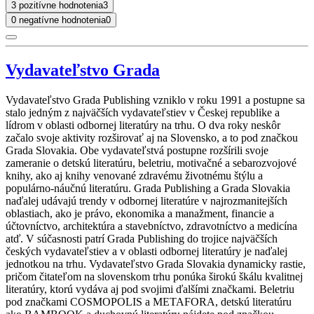
3 pozitívne hodnotenia
3
0 negatívne hodnotenia
0
Vydavateľstvo Grada
Vydavateľstvo Grada Publishing vzniklo v roku 1991 a postupne sa
stalo jedným z najväčších vydavateľstiev v Českej republike a
lídrom v oblasti odbornej literatúry na trhu. O dva roky neskôr
začalo svoje aktivity rozširovať aj na Slovensko, a to pod značkou
Grada Slovakia. Obe vydavateľstvá postupne rozšírili svoje
zameranie o detskú literatúru, beletriu, motivačné a sebarozvojové
knihy, ako aj knihy venované zdravému životnému štýlu a
populárno-náučnú literatúru. Grada Publishing a Grada Slovakia
naďalej udávajú trendy v odbornej literatúre v najrozmanitejších
oblastiach, ako je právo, ekonomika a manažment, financie a
účtovníctvo, architektúra a stavebníctvo, zdravotníctvo a medicína
atď. V súčasnosti patrí Grada Publishing do trojice najväčších
českých vydavateľstiev a v oblasti odbornej literatúry je naďalej
jednotkou na trhu. Vydavateľstvo Grada Slovakia dynamicky rastie,
pričom čitateľom na slovenskom trhu ponúka širokú škálu kvalitnej
literatúry, ktorú vydáva aj pod svojimi ďalšími značkami. Beletriu
pod značkami COSMOPOLIS a METAFORA, detskú literatúru