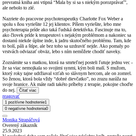
prevratná kniha ani vtipná “Mala by si sa s niekým porozprávať”,
ale nebolo to zlé.
Nazriete do pracovne psychoterapeutky Charlotte Fox Weber a
spolu s ňou vyriešite 12 jej klientov. Píšem vyriešite, lebo mne
psychoterapia príde ako taká ľudská detektívka. Fascinuje ma to,
ako človek príde k terapeutovi s nejakým problémom a nakoniec sa
dostanú niekde úplne inde, k jadru skutočného problému. Tam, kde
to bolí, páli a štípe, ale bez toho sa uzdraviť nejde. Ako pomaly po
vrstvách odviazať obväz, lebo s ním nemôžete chodiť naveky.
Zoznámite sa s matkou, ktorá na smrteľnej posteli ľutuje jednu vec -
že sa viac nemojkala so svojimi synmi, kým boli malí. S mužom,
ktorý roky tajne udržiaval vzťah so slávnym hercom, ale on zomrel.
So ženou, ktorá bola vždy “dobré dievčatko”, no zrazu naráža na
svoje hranice. Ak máte radi takéto príbehy z terapie, pokojne choďte
do nej.
Čítať viac
reagovať
1 pozitívne hodnotenie
1
0 negatívne hodnotenia
0
Monika Strapáčová
Overený zákazník
25.9.2023