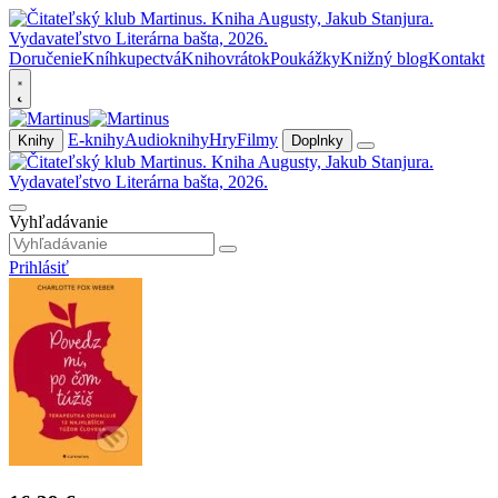
Doručenie
Kníhkupectvá
Knihovrátok
Poukážky
Knižný blog
Kontakt
E-knihy
Audioknihy
Hry
Filmy
Knihy
Doplnky
Vyhľadávanie
Prihlásiť