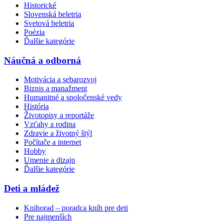
Historické
Slovenská beletria
Svetová beletria
Poézia
Ďalšie kategórie
Náučná a odborná
Motivácia a sebarozvoj
Biznis a manažment
Humanitné a spoločenské vedy
História
Životopisy a reportáže
Vzťahy a rodina
Zdravie a životný štýl
Počítače a internet
Hobby
Umenie a dizajn
Ďalšie kategórie
Deti a mládež
Knihorad – poradca kníh pre deti
Pre najmenších