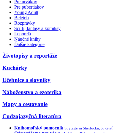
Pre prvákov
Pre pubertiakov
Young Adult
Beletria
Rozprávky
Sci-fi, fantasy a komiksy
Leporelá
Náučné knihy
Ďalšie kategórie
Životopisy a reportáže
Kuchárky
Učebnice a slovníky
Náboženstvo a ezoterika
Mapy a cestovanie
Cudzojazyčná literatúra
Knihomoľský pomocník
Spýtajte sa Sherlocka, čo čítať