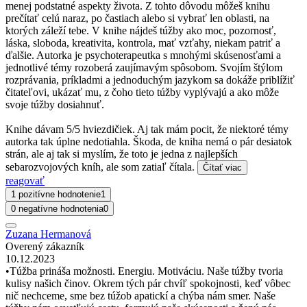
menej podstatné aspekty života. Z tohto dôvodu môžeš knihu
prečítať celú naraz, po častiach alebo si vybrať len oblasti, na
ktorých záleží tebe. V knihe nájdeš túžby ako moc, pozornosť,
láska, sloboda, kreativita, kontrola, mať vzťahy, niekam patriť a
ďalšie. Autorka je psychoterapeutka s mnohými skúsenosťami a
jednotlivé témy rozoberá zaujímavým spôsobom. Svojím štýlom
rozprávania, príkladmi a jednoduchým jazykom sa dokáže priblížiť
čitateľovi, ukázať mu, z čoho tieto túžby vyplývajú a ako môže
svoje túžby dosiahnuť.
Knihe dávam 5/5 hviezdičiek. Aj tak mám pocit, že niektoré témy
autorka tak úplne nedotiahla. Škoda, de kniha nemá o pár desiatok
strán, ale aj tak si myslím, že toto je jedna z najlepších
sebarozvojových kníh, ale som zatiaľ čítala.
Čítať viac
reagovať
1 pozitívne hodnotenie
1
0 negatívne hodnotenia
0
Zuzana Hermanová
Overený zákazník
10.12.2023
•Túžba prináša možnosti. Energiu. Motiváciu. Naše túžby tvoria
kulisy našich činov. Okrem tých pár chvíľ spokojnosti, keď vôbec
nič nechceme, sme bez túžob apatickí a chýba nám smer. Naše