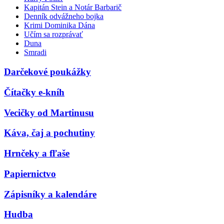
Kapitán Stein a Notár Barbarič
Denník odvážneho bojka
Krimi Dominika Dána
Učím sa rozprávať
Duna
Smradi
Darčekové poukážky
Čítačky e-kníh
Vecičky od Martinusu
Káva, čaj a pochutiny
Hrnčeky a fľaše
Papiernictvo
Zápisníky a kalendáre
Hudba