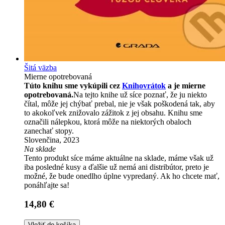
Šitá väzba
Mierne opotrebovaná
Túto knihu sme vykúpili cez
Knihovrátok
a je mierne
opotrebovaná.
Na tejto knihe už síce poznať, že ju niekto
čítal, môže jej chýbať prebal, nie je však poškodená tak, aby
to akokoľvek znižovalo zážitok z jej obsahu. Knihu sme
označili nálepkou, ktorá môže na niektorých obaloch
zanechať stopy.
Slovenčina, 2023
Na sklade
Tento produkt síce máme aktuálne na sklade, máme však už
iba posledné kusy a ďalšie už nemá ani distribútor, preto je
možné, že bude onedlho úplne vypredaný. Ak ho chcete mať,
ponáhľajte sa!
14,80 €
Vložiť do košíka