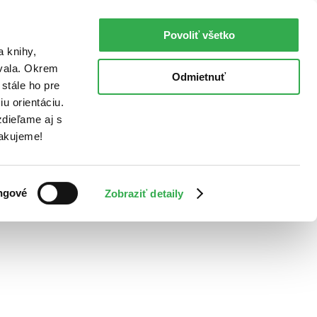
Povoliť všetko
a knihy,
ovala. Okrem
Odmietnuť
stále ho pre
u orientáciu.
dieľame aj s
Ďakujeme!
ngové
Zobraziť detaily