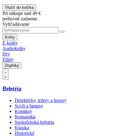
Vložiť do košíka
Pri nákupe nad 49 €
poštovné zadarmo
Vyhľadávanie
Knihy
E-knihy
Audioknihy
Hry
Filmy
Doplnky
Beletria
Detektívky, trilery a horory
Sci-fi a fantasy
Komiksy
Romantika
Spoločenská beletria
Klasika
Historické