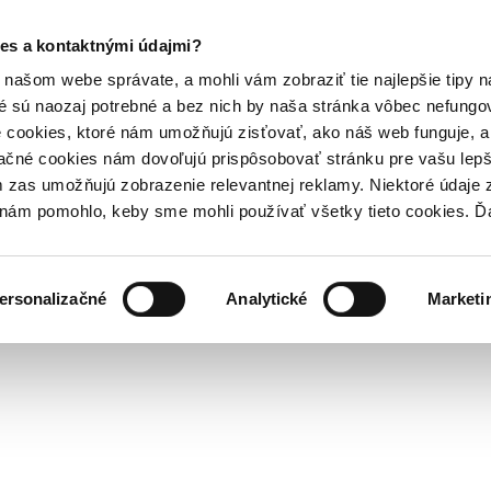
es a kontaktnými údajmi?
našom webe správate, a mohli vám zobraziť tie najlepšie tipy n
é sú naozaj potrebné a bez nich by naša stránka vôbec nefung
 cookies, ktoré nám umožňujú zisťovať, ako náš web funguje, a 
ačné cookies nám dovoľujú prispôsobovať stránku pre vašu lepši
zas umožňujú zobrazenie relevantnej reklamy. Niektoré údaje z
y nám pomohlo, keby sme mohli používať všetky tieto cookies. 
ersonalizačné
Analytické
Marketi