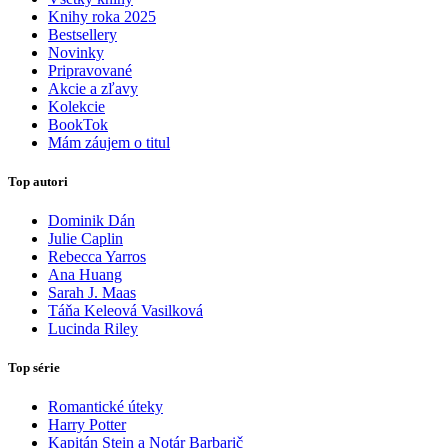
Knihy roka 2025
Bestsellery
Novinky
Pripravované
Akcie a zľavy
Kolekcie
BookTok
Mám záujem o titul
Top autori
Dominik Dán
Julie Caplin
Rebecca Yarros
Ana Huang
Sarah J. Maas
Táňa Keleová Vasilková
Lucinda Riley
Top série
Romantické úteky
Harry Potter
Kapitán Stein a Notár Barbarič