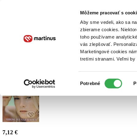
Doručenie
Kníhkupectvá
Knihovrátok
Poukážky
Knižný blog
Kontakt
Môžeme pracovať s cooki
Aby sme vedeli, ako sa na 
zbierame cookies. Niektor
E-knihy
Audioknihy
Hry
Filmy
Knihy
Doplnky
toho používame analytické
vás zlepšovať. Personaliz
Vyhľadávanie
Marketingové cookies nám 
tretími stranami. Veľmi b
Prihlásiť
Výber
Potrebné
P
súhlasu
7,12 €