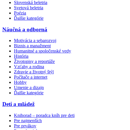
Slovenská beletria
Svetová beletria
Poézia
Ďalšie kategórie
Náučná a odborná
Motivácia a sebarozvoj
Biznis a manažment
Humanitné a spoločenské vedy
História
Životopisy a reportáže
Vzťahy a rodina
Zdravie a životný štýl
Počítače a internet
Hobby
Umenie a dizajn
Ďalšie kategórie
Deti a mládež
Knihorad – poradca kníh pre deti
Pre najmenších
Pre prvákov