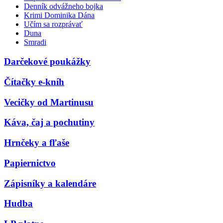
Denník odvážneho bojka
Krimi Dominika Dána
Učím sa rozprávať
Duna
Smradi
Darčekové poukážky
Čítačky e-kníh
Vecičky od Martinusu
Káva, čaj a pochutiny
Hrnčeky a fľaše
Papiernictvo
Zápisníky a kalendáre
Hudba