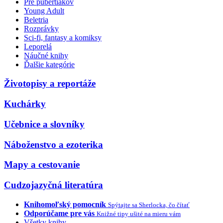
Pre pubertiakov
Young Adult
Beletria
Rozprávky
Sci-fi, fantasy a komiksy
Leporelá
Náučné knihy
Ďalšie kategórie
Životopisy a reportáže
Kuchárky
Učebnice a slovníky
Náboženstvo a ezoterika
Mapy a cestovanie
Cudzojazyčná literatúra
Knihomoľský pomocník
Spýtajte sa Sherlocka, čo čítať
Odporúčame pre vás
Knižné tipy ušité na mieru vám
Všetky knihy