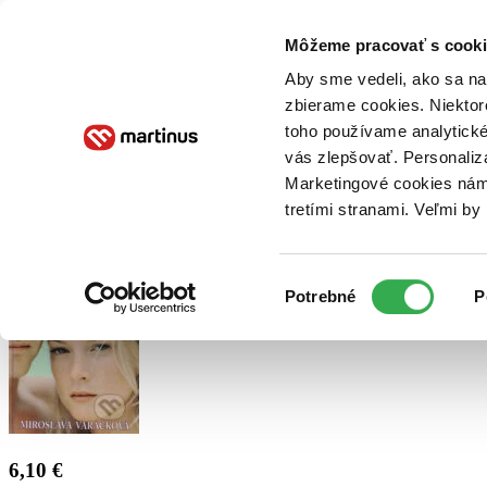
Doručenie
Kníhkupectvá
Knihovrátok
Poukážky
Knižný blog
Kontakt
Môžeme pracovať s cooki
Aby sme vedeli, ako sa na 
zbierame cookies. Niektor
E-knihy
Audioknihy
Hry
Filmy
Knihy
Doplnky
toho používame analytické
vás zlepšovať. Personaliz
Vyhľadávanie
Marketingové cookies nám 
tretími stranami. Veľmi b
Prihlásiť
Výber
Potrebné
P
súhlasu
6,10 €