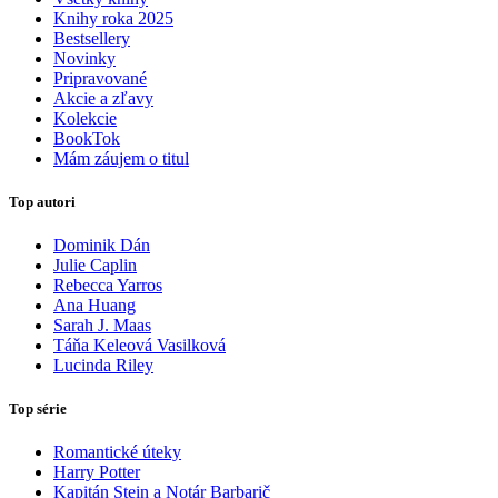
Knihy roka 2025
Bestsellery
Novinky
Pripravované
Akcie a zľavy
Kolekcie
BookTok
Mám záujem o titul
Top autori
Dominik Dán
Julie Caplin
Rebecca Yarros
Ana Huang
Sarah J. Maas
Táňa Keleová Vasilková
Lucinda Riley
Top série
Romantické úteky
Harry Potter
Kapitán Stein a Notár Barbarič