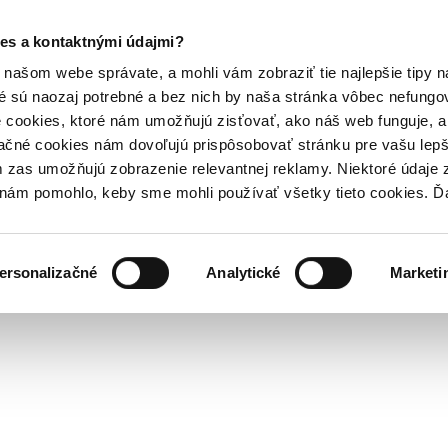
es a kontaktnými údajmi?
našom webe správate, a mohli vám zobraziť tie najlepšie tipy n
é sú naozaj potrebné a bez nich by naša stránka vôbec nefung
 cookies, ktoré nám umožňujú zisťovať, ako náš web funguje, a 
ačné cookies nám dovoľujú prispôsobovať stránku pre vašu lepši
zas umožňujú zobrazenie relevantnej reklamy. Niektoré údaje z
y nám pomohlo, keby sme mohli používať všetky tieto cookies. 
ersonalizačné
Analytické
Marketi