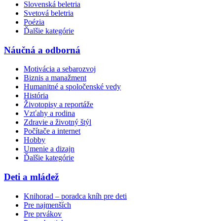
Slovenská beletria
Svetová beletria
Poézia
Ďalšie kategórie
Náučná a odborná
Motivácia a sebarozvoj
Biznis a manažment
Humanitné a spoločenské vedy
História
Životopisy a reportáže
Vzťahy a rodina
Zdravie a životný štýl
Počítače a internet
Hobby
Umenie a dizajn
Ďalšie kategórie
Deti a mládež
Knihorad – poradca kníh pre deti
Pre najmenších
Pre prvákov