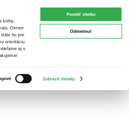
Povoliť všetko
a knihy,
ovala. Okrem
Odmietnuť
stále ho pre
u orientáciu.
dieľame aj s
Ďakujeme!
ngové
Zobraziť detaily