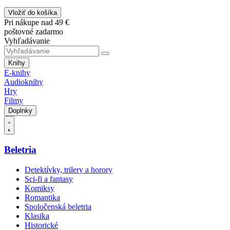
Vložiť do košíka
Pri nákupe nad 49 €
poštovné zadarmo
Vyhľadávanie
Knihy
E-knihy
Audioknihy
Hry
Filmy
Doplnky
Beletria
Detektívky, trilery a horory
Sci-fi a fantasy
Komiksy
Romantika
Spoločenská beletria
Klasika
Historické