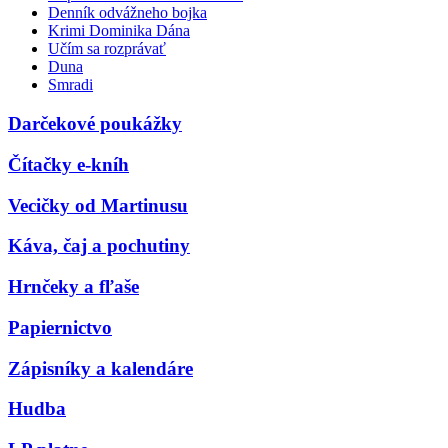
Denník odvážneho bojka
Krimi Dominika Dána
Učím sa rozprávať
Duna
Smradi
Darčekové poukážky
Čítačky e-kníh
Vecičky od Martinusu
Káva, čaj a pochutiny
Hrnčeky a fľaše
Papiernictvo
Zápisníky a kalendáre
Hudba