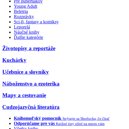
Pre pubertiakov
Young Adult
Beletria
Rozprávky
Sci-fi, fantasy a komiksy
Leporelá
Náučné knihy
Ďalšie kategórie
Životopisy a reportáže
Kuchárky
Učebnice a slovníky
Náboženstvo a ezoterika
Mapy a cestovanie
Cudzojazyčná literatúra
Knihomoľský pomocník
Spýtajte sa Sherlocka, čo čítať
Odporúčame pre vás
Knižné tipy ušité na mieru vám
Všetky knihy