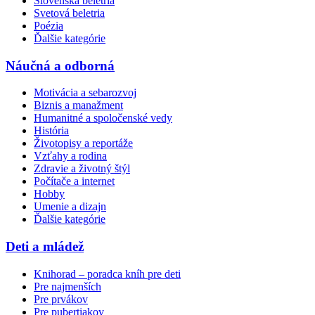
Slovenská beletria
Svetová beletria
Poézia
Ďalšie kategórie
Náučná a odborná
Motivácia a sebarozvoj
Biznis a manažment
Humanitné a spoločenské vedy
História
Životopisy a reportáže
Vzťahy a rodina
Zdravie a životný štýl
Počítače a internet
Hobby
Umenie a dizajn
Ďalšie kategórie
Deti a mládež
Knihorad – poradca kníh pre deti
Pre najmenších
Pre prvákov
Pre pubertiakov