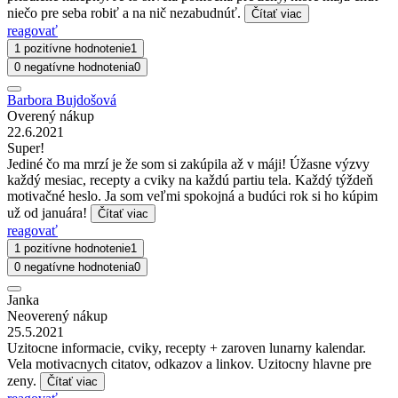
niečo pre seba robiť a na nič nezabudnúť.
Čítať viac
reagovať
1 pozitívne hodnotenie
1
0 negatívne hodnotenia
0
Barbora Bujdošová
Overený nákup
22.6.2021
Super!
Jediné čo ma mrzí je že som si zakúpila až v máji! Úžasne výzvy
každý mesiac, recepty a cviky na každú partiu tela. Každý týždeň
motivačné heslo. Ja som veľmi spokojná a budúci rok si ho kúpim
už od januára!
Čítať viac
reagovať
1 pozitívne hodnotenie
1
0 negatívne hodnotenia
0
Janka
Neoverený nákup
25.5.2021
Uzitocne informacie, cviky, recepty + zaroven lunarny kalendar.
Vela motivacnych citatov, odkazov a linkov. Uzitocny hlavne pre
zeny.
Čítať viac