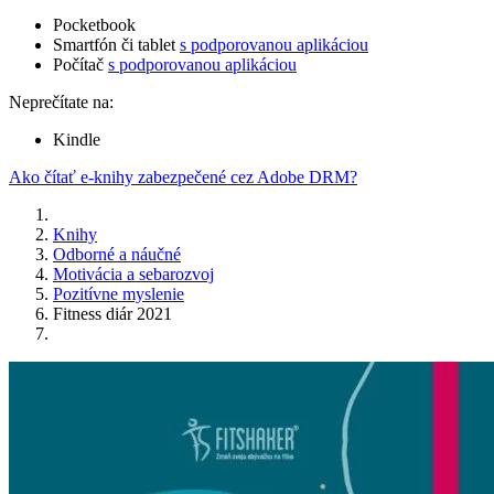
Pocketbook
Smartfón či tablet
s podporovanou aplikáciou
Počítač
s podporovanou aplikáciou
Neprečítate na:
Kindle
Ako čítať e-knihy zabezpečené cez Adobe DRM?
Knihy
Odborné a náučné
Motivácia a sebarozvoj
Pozitívne myslenie
Fitness diár 2021