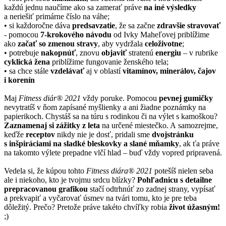
každú jednu naučíme ako sa zamerať práve
na iné výsledky
a neriešiť primárne číslo na váhe;
• si každoročne dáva
predsavzatie
, že sa začne
zdravšie stravovať
- pomocou
7-krokového návodu
od Ivky Maheľovej priblížime
ako
začať so zmenou stravy
, aby vydržala
celoživotne
;
• potrebuje
nakopnúť
, znovu
objaviť
stratenú
energiu
– v rubrike
cyklická žena
priblížime fungovanie ženského tela;
• sa chce stále
vzdelávať
aj v oblastí
vitamínov, minerálov, čajov
i korenín
Maj
Fitness diár® 2021
vždy poruke. Pomocou
pevnej gumičky
nevytratíš v ňom zapísané myšlienky a ani žiadne poznámky na
papierikoch. Chystáš sa na túru s rodinkou či na výlet s kamoškou?
Zaznamenaj si zážitky z leta
na určené miestečko. A samozrejme,
keďže
receptov
nikdy nie je dosť, pridali sme
dvojstránku
s inšpiráciami na sladké bleskovky a slané mňamky
, ak ťa práve
na takomto výlete prepadne vlčí hlad – buď vždy vopred pripravená.
Vedela si, že kúpou tohto
Fitness diára® 2021
potešíš nielen seba
ale i niekoho, kto je tvojmu srdcu blízky?
Pohľadnicu s detailne
prepracovanou grafikou
stačí odtrhnúť zo zadnej strany, vypísať
a prekvapiť a vyčarovať úsmev na tvári tomu, kto je pre teba
dôležitý. Prečo? Pretože práve takéto chvíľky robia
život úžasným!
;)