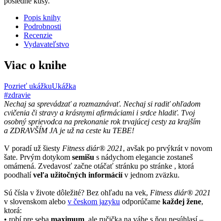
posledné kusy.
Popis knihy
Podrobnosti
Recenzie
Vydavateľstvo
Viac o knihe
Pozrieť ukážku
Ukážka
#zdravie
Nechaj sa sprevádzať a rozmaznávať. Nechaj si radiť ohľadom
cvičenia či stravy a krásnymi afirmáciami i srdce hladiť. Tvoj
osobný sprievodca na prekonanie rok trvajúcej cesty za krajším
a ZDRAVŠÍM JA je už na ceste ku TEBE!
V poradí už šiesty
Fitness diár® 2021
, avšak po prvýkrát v novom
šate. Prvým dotykom
semišu
s nádychom elegancie zostaneš
omámená. Zvedavosť začne otáčať stránku po stránke , ktorá
poodhalí
veľa užitočných informácií
v jednom zväzku.
Sú čísla v živote dôležité? Bez ohľadu na vek,
Fitness diár® 2021
v slovenskom alebo
v českom jazyku
odporúčame
každej žene
,
ktorá:
• robí pre seba
maximum
, ale ručička na váhe s ňou nesúhlasí –