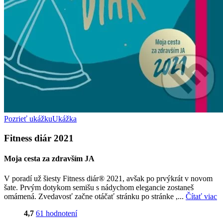
Pozrieť ukážku
Ukážka
Fitness diár 2021
Moja cesta za zdravším JA
V poradí už šiesty Fitness diár® 2021, avšak po prvýkrát v novom
šate. Prvým dotykom semišu s nádychom elegancie zostaneš
omámená. Zvedavosť začne otáčať stránku po stránke ,...
Čítať viac
4,7
61 hodnotení