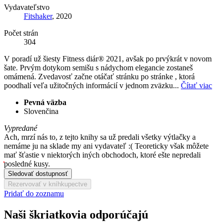
Vydavateľstvo
Fitshaker
, 2020
Počet strán
304
V poradí už šiesty Fitness diár® 2021, avšak po prvýkrát v novom
šate. Prvým dotykom semišu s nádychom elegancie zostaneš
omámená. Zvedavosť začne otáčať stránku po stránke , ktorá
poodhalí veľa užitočných informácií v jednom zväzku...
Čítať viac
Pevná väzba
Slovenčina
Vypredané
Ach, mrzí nás to, z tejto knihy sa už predali všetky výtlačky a
nemáme ju na sklade my ani vydavateľ :( Teoreticky však môžete
mať šťastie v niektorých iných obchodoch, ktoré ešte nepredali
posledné kusy.
Sledovať dostupnosť
Rezervovať v kníhkupectve
Pridať do zoznamu
Naši škriatkovia odporúčajú