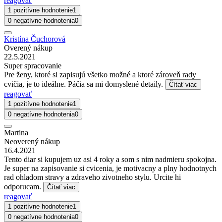
reagovať
1 pozitívne hodnotenie
1
0 negatívne hodnotenia
0
Kristína Čuchorová
Overený nákup
22.5.2021
Super spracovanie
Pre ženy, ktoré si zapisujú všetko možné a ktoré zároveň rady
cvičia, je to ideálne. Páčia sa mi domyslené detaily.
Čítať viac
reagovať
1 pozitívne hodnotenie
1
0 negatívne hodnotenia
0
Martina
Neoverený nákup
16.4.2021
Tento diar si kupujem uz asi 4 roky a som s nim nadmieru spokojna.
Je super na zapisovanie si cvicenia, je motivacny a plny hodnotnych
rad ohladom stravy a zdraveho zivotneho stylu. Urcite hi
odporucam.
Čítať viac
reagovať
1 pozitívne hodnotenie
1
0 negatívne hodnotenia
0