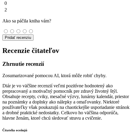
0
2
Ako sa páčila kniha vám?
Pridať recenziu
Recenzie čitateľov
Zhrnutie recenzií
Zosumarizované pomocou AI, ktorá môže robiť chyby.
Diár je vo väčšine recenzií veľmi pozitívne hodnotený ako
prepracovaný a motivačný pomocník pre zdravý životný štýl.
Obsahuje recepty, cviky, mesačné výzvy, lunárny kalendár, priestor
na poznámky a doplnky ako nálepky a omaľovanky. Niektoré
používateľky však poukazujú na chaotickejšie usporiadanie stránok
a drobné praktické nedostatky. Celkovo ho väčšina odporúča,
hlavne ženám, ktoré chcú sledovať stravu a cvičenie.
Čitatelia oceňujú