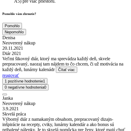
A5) pre viac priestoru.
Pomohlo vám zhrnutie?
Pomohlo
Nepomohlo
Denisa
Neoverený nákup
20.11.2021
Diár 2021
Veľmi šikovný diár, ktorý ma sprevádza každý deň, skvele
prepracovaný, naozaj tam nájdem to čo chcem, či už motivácia na
každý deň, lunárny kalenádr
Čítať viac
reagovať
1 pozitívne hodnotenie
1
0 negatívne hodnotenia
0
Janka
Neoverený nákup
3.9.2021
Skvelá práca
Výborný diár z namakaným obsahom, prepracovaný dizajn-
inšpirácie na recepty, cviky, lunárny kalendár a ako bonus sú
pribalené nálepky. Je to skvelá pomôcka pre ženy, ktoré majú chuť