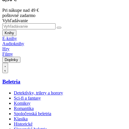
Pri nákupe nad 49 €
poštovné zadarmo
Vyhľadávanie
Knihy
E-knihy
Audioknihy
Hry
Filmy
Doplnky
Beletria
Detektívky, trilery a horory
Sci-fi a fantasy
Komiksy
Romantika
Spoločenská beletria
Klasika
Historické