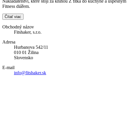
Nakladatelství, které stojí za knihou Z fitka do kuchyně a úspěšným
Fitness diářem.
Čítať viac
Obchodný názov
Fitshaker, s.r.o.
Adresa
Hurbanova 542/11
010 01 Žilina
Slovensko
E-mail
info@fitshaker.sk