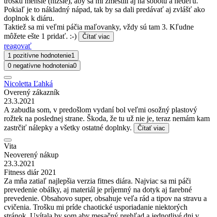
trošku menšie (nižšie), aby sa mi zmestili aj na sobotu a nedeľu.
Pokiaľ je to nákladný nápad, tak by sa dali predávať aj zvlášť ako
doplnok k diáru.
Taktiež sa mi veľmi páčia maľovanky, vždy sú tam 3. Kľudne
môžete ešte 1 pridať. :-)
Čítať viac
reagovať
1 pozitívne hodnotenie
1
0 negatívne hodnotenia
0
Nicoletta Ľahká
Overený zákazník
23.3.2021
A zabudla som, v predošlom vydaní bol veľmi osožný plastový
rožtek na poslednej strane. Škoda, že tu už nie je, teraz nemám kam
zastrčiť nálepky a všetky ostatné doplnky.
Čítať viac
Vita
Neoverený nákup
23.3.2021
Fitness diár 2021
Za mňa zatiaľ najlepšia verzia fitnes diára. Najviac sa mi páči
prevedenie obálky, aj materiál je príjemný na dotyk aj farebné
prevedenie. Obsahovo super, obsahuje veľa rád a tipov na stravu a
cvičenia. Trošku mi príde chaotické usporiadanie niektorých
stránok. Uvítala by som aby mesačný prehľad a jednotlivé dni v