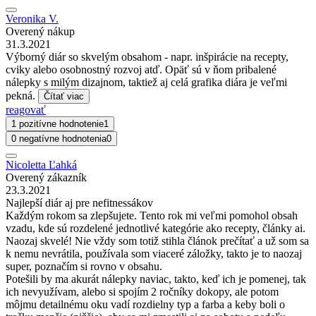
Veronika V.
Overený nákup
31.3.2021
Výborný diár so skvelým obsahom - napr. inšpirácie na recepty,
cviky alebo osobnostný rozvoj atď. Opäť sú v ňom pribalené
nálepky s milým dizajnom, taktiež aj celá grafika diára je veľmi
pekná.
Čítať viac
reagovať
1 pozitívne hodnotenie
1
0 negatívne hodnotenia
0
Nicoletta Ľahká
Overený zákazník
23.3.2021
Najlepší diár aj pre nefitnessákov
Každým rokom sa zlepšujete. Tento rok mi veľmi pomohol obsah
vzadu, kde sú rozdelené jednotlivé kategórie ako recepty, články ai.
Naozaj skvelé! Nie vždy som totiž stihla článok prečítať a už som sa
k nemu nevrátila, používala som viaceré záložky, takto je to naozaj
super, poznačím si rovno v obsahu.
Potešili by ma akurát nálepky naviac, takto, keď ich je pomenej, tak
ich nevyužívam, alebo si spojím 2 ročníky dokopy, ale potom
môjmu detailnému oku vadí rozdielny typ a farba a keby boli o