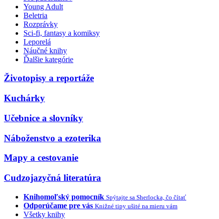
Young Adult
Beletria
Rozprávky
Sci-fi, fantasy a komiksy
Leporelá
Náučné knihy
Ďalšie kategórie
Životopisy a reportáže
Kuchárky
Učebnice a slovníky
Náboženstvo a ezoterika
Mapy a cestovanie
Cudzojazyčná literatúra
Knihomoľský pomocník
Spýtajte sa Sherlocka, čo čítať
Odporúčame pre vás
Knižné tipy ušité na mieru vám
Všetky knihy