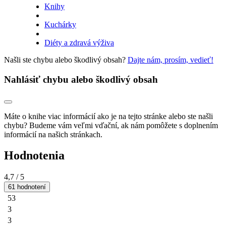
Knihy
Kuchárky
Diéty a zdravá výživa
Našli ste chybu alebo škodlivý obsah?
Dajte nám, prosím, vedieť!
Nahlásiť chybu alebo škodlivý obsah
Máte o knihe viac informácií ako je na tejto stránke alebo ste našli
chybu? Budeme vám veľmi vďační, ak nám pomôžete s doplnením
informácií na našich stránkach.
Hodnotenia
4,7
/ 5
61 hodnotení
53
3
3