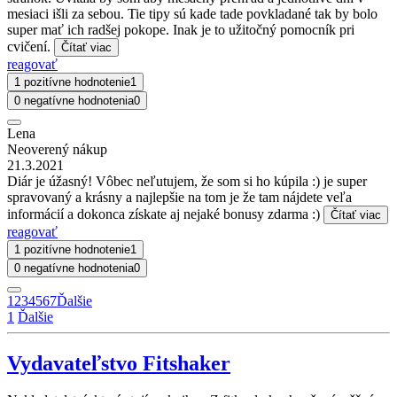
mesiaci išli za sebou. Tie tipy sú kade tade povkladané tak by bolo
super mať ich radšej pokope. Inak je to užitočný pomocník pri
cvičení.
Čítať viac
reagovať
1 pozitívne hodnotenie
1
0 negatívne hodnotenia
0
Lena
Neoverený nákup
21.3.2021
Diár je úžasný! Vôbec neľutujem, že som si ho kúpila :) je super
spravovaný a krásny a najlepšie na tom je že tam nájdete veľa
informácií a dokonca získate aj nejaké bonusy zdarma :)
Čítať viac
reagovať
1 pozitívne hodnotenie
1
0 negatívne hodnotenia
0
1
2
3
4
5
6
7
Ďalšie
1
Ďalšie
Vydavateľstvo Fitshaker