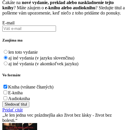
Čakáte na
nové vydanie, preklad alebo naskladnenie tejto
knihy
? Máte záujem o
e-knihu alebo audioknihu
? Sledujte titul a
pošleme vám upozornenie, keď niečo z toho pridáme do ponuky.
E-mail
Zaujíma ma
len toto vydanie
aj iné vydania (v jazyku slovenčina)
aj iné vydania (v akomkoľvek jazyku)
Vo formáte
Kniha (vrátane čítaných)
E-kniha
Audiokniha
Sledovať titul
Pridať citát
Je len jedna vec prázdnejšia ako život bez lásky - život bez
bolesti.