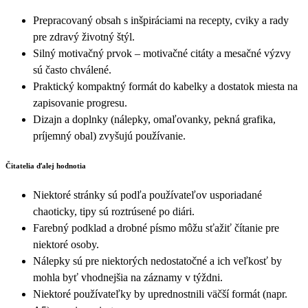
Prepracovaný obsah s inšpiráciami na recepty, cviky a rady
pre zdravý životný štýl.
Silný motivačný prvok – motivačné citáty a mesačné výzvy
sú často chválené.
Praktický kompaktný formát do kabelky a dostatok miesta na
zapisovanie progresu.
Dizajn a doplnky (nálepky, omaľovanky, pekná grafika,
príjemný obal) zvyšujú používanie.
Čitatelia ďalej hodnotia
Niektoré stránky sú podľa používateľov usporiadané
chaoticky, tipy sú roztrúsené po diári.
Farebný podklad a drobné písmo môžu sťažiť čítanie pre
niektoré osoby.
Nálepky sú pre niektorých nedostatočné a ich veľkosť by
mohla byť vhodnejšia na záznamy v týždni.
Niektoré používateľky by uprednostnili väčší formát (napr.