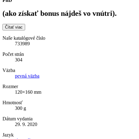
PhD
(ako získať bonus nájdeš vo vnútri).
Čítať viac
Naše katalógové číslo
733989
Počet strán
304
Väzba
pevná väzba
Rozmer
120×160 mm
Hmotnosť
300 g
Dátum vydania
29. 9. 2020
Jazyk