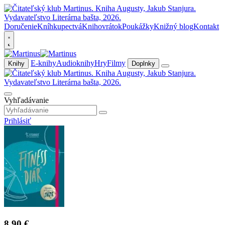
Doručenie
Kníhkupectvá
Knihovrátok
Poukážky
Knižný blog
Kontakt
E-knihy
Audioknihy
Hry
Filmy
Knihy
Doplnky
Vyhľadávanie
Prihlásiť
8,90 €