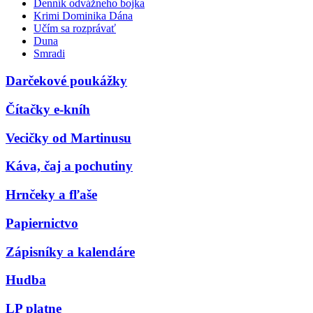
Denník odvážneho bojka
Krimi Dominika Dána
Učím sa rozprávať
Duna
Smradi
Darčekové poukážky
Čítačky e-kníh
Vecičky od Martinusu
Káva, čaj a pochutiny
Hrnčeky a fľaše
Papiernictvo
Zápisníky a kalendáre
Hudba
LP platne