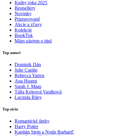
Knihy roka 2025
Bestsellery
Novinky
Pripravované
Akcie a zľavy
Kolekcie
BookTok
Mám záujem o titul
Top autori
Dominik Dán
Julie Caplin
Rebecca Yarros
Ana Huang
Sarah J. Maas
Táňa Keleová Vasilková
Lucinda Riley
Top série
Romantické úteky
Harry Potter
Kapitán Stein a Notár Barbarič