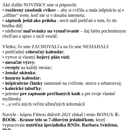
Aké ďalšie NOVINKY sme si pripravili:
•
rozšírený zásobník cvikov
– aby si cvičila a mala inšpiráciu aj v
„offline“ svete, keď nie si v dosahu internetu;
•
zápisník jedál ako príloha
- nech máš prehľad o tom, čo do
bruška dáš;
• nádherné
maľovánky na vymaľovanie
– daj farbu pochmúrnym
chvíľam a sprav z nich veselé;
Všetko, čo sme ZACHOVALI a na čo sme NESIAHALI:
• prehľadný
celoročný kalendár
;
• vytvor si vlastný
bojový plán vízií
;
•
mesačné výzvy
;
•
recepty
na každý mesiac;
•
ženské okienko
;
•
lunárny kalendár
;
•
inšpiratívne články
zamerané na cvičenie, stravu a sebarozvoj;
•
kalorické tabuľky
;
• priestor
pre zapísanie prečítaných kníh
a pre svoje vlastné
myšlienky
• ...a veľa iných veľmi užitočných informácií
Navyše - kúpou
Fitness diára® 2021
získaš i tento BONUS:
E-
BOOK - Krásne telo so 7-dňovým jedálničkom
, ktorý
vypracovala
nutričná špecialistka RNDr. Barbara Sviežená,