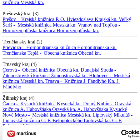
knižnica
Mestská kn.
Prešovský kraj (3)
Prešov -
Krajská knižnica P. O. Hviezdoslava
Krajská kn.
Veľký
Šariš -
Mestská knižnica
Mestská kn.
Vranov nad Topľou -
Hornozemplínska knižnica
Hornozemplínska kn.
Trenčiansky kraj (2)
Prievidza -
Hornonitrianska knižnica
Hornonitrianska kn.
Trenčianska Teplá -
Obecná knižnica
Obecná kn.
Trnavský kraj (4)
Cerová -
Obecná knižnica
Obecná kn.
Dunajská Streda -
Žitnoostrovská knižnica
Žitnoostrovská kn.
Hlohovec -
Mestská
knižnica
Mestská kn.
Trnava -
Knižnica J. Fándlyho
Kn. J.
Fándlyho
Žilinský kraj (4)
Čadca -
Kysucká knižnica
Kysucká kn.
Dolný Kubín -
Oravská
knižnica A. Habovštiaka
Oravská kn. A. Habovštiaka
Kysucké
Nové Mesto -
Mestská knižnica
Mestská kn.
Liptovský Mikuláš -
Liptovská knižnica G. F. Belopotockého
Liptovská kn. G. F.
Belopotockého
Banskobystrický kraj (0)