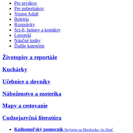
Pre prvákov
Pre pubertiakov
Young Adult
Beletria
Rozprávky
Sci-fi, fantasy a komiksy
Leporelá
Náučné knihy
Ďalšie kategórie
Životopisy a reportáže
Kuchárky
Učebnice a slovníky
Náboženstvo a ezoterika
Mapy a cestovanie
Cudzojazyčná literatúra
Knihomoľský pomocník
Spýtajte sa Sherlocka, čo čítať