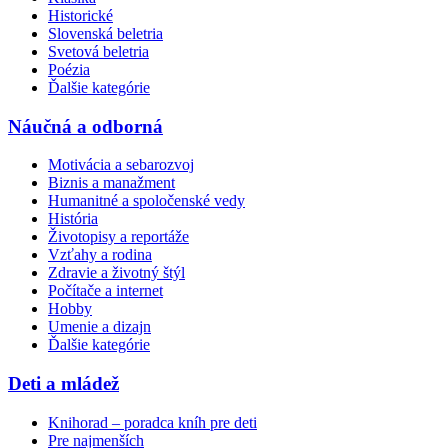
Historické
Slovenská beletria
Svetová beletria
Poézia
Ďalšie kategórie
Náučná a odborná
Motivácia a sebarozvoj
Biznis a manažment
Humanitné a spoločenské vedy
História
Životopisy a reportáže
Vzťahy a rodina
Zdravie a životný štýl
Počítače a internet
Hobby
Umenie a dizajn
Ďalšie kategórie
Deti a mládež
Knihorad – poradca kníh pre deti
Pre najmenších