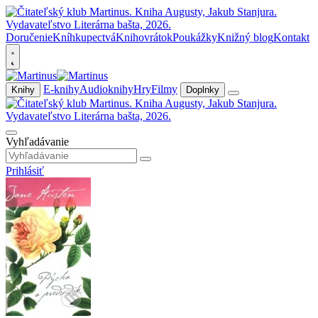
Doručenie
Kníhkupectvá
Knihovrátok
Poukážky
Knižný blog
Kontakt
E-knihy
Audioknihy
Hry
Filmy
Knihy
Doplnky
Vyhľadávanie
Prihlásiť