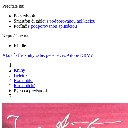
Prečítate na:
Pocketbook
Smartfón či tablet
s podporovanou aplikáciou
Počítač
s podporovanou aplikáciou
Neprečítate na:
Kindle
Ako čítať e-knihy zabezpečené cez Adobe DRM?
Knihy
Beletria
Romantika
Romantické
Pýcha a predsudok