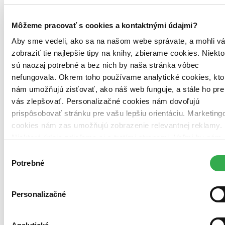
Košický kraj (0)
Môžeme pracovať s cookies a kontaktnými údajmi?
Zdroj informácií:
Infogate.sk
. Údaje hovoria o tom, že kniha je v
evidencii danej knižnice, môže však už byť aktuálne požičaná. Tu
Aby sme vedeli, ako sa na našom webe správate, a mohli v
nájdete
zoznam všetkých viac ako 200 slovenských knižníc
, o
zobraziť tie najlepšie tipy na knihy, zbierame cookies. Niekto
ktorých máme údaje.
sú naozaj potrebné a bez nich by naša stránka vôbec
nefungovala. Okrem toho používame analytické cookies, kto
Ďalšie knižné vydania (61)
nám umožňujú zisťovať, ako náš web funguje, a stále ho pre
vás zlepšovať. Personalizačné cookies nám dovoľujú
prispôsobovať stránku pre vašu lepšiu orientáciu. Marketing
cookies nám zas umožňujú zobrazenie relevantnej reklamy.
Niektoré údaje zdieľame aj s tretími stranami. Veľmi by nám
pomohlo, keby sme mohli používať všetky tieto cookies.
Výber
Ďakujeme!
Potrebné
súhlasu
Personalizačné