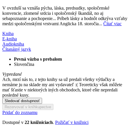
V ovzduší sa vznáša pýcha, láska, predsudky, spoločenské
konvencie, zlomené srdcia i spoločenský škandál, no aj
sebapoznanie a pochopenie... Príbeh lásky a hodnôt odkrýva vzťahy
medzi spoločenskými vrstvami Anglicka 18. storočia...
Čítať viac
Kniha
E-kniha
Audiokniha
Čítaná
iný jazyk
Pevná väzba s prebalom
Slovenčina
Vypredané
Ach, mrzí nás to, z tejto knihy sa už predali všetky výtlačky a
nemáme ju na sklade my ani vydavateľ :( Teoreticky však môžete
mať šťastie v niektorých iných obchodoch, ktoré ešte nepredali
posledné kusy.
Sledovať dostupnosť
Rezervovať v kníhkupectve
Pridať do zoznamu
Dostupné v
22 knižniciach
.
Požičať v knižnici