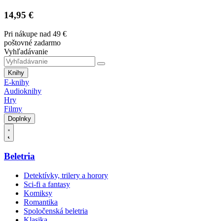
14,95 €
Pri nákupe nad 49 €
poštovné zadarmo
Vyhľadávanie
Knihy
E-knihy
Audioknihy
Hry
Filmy
Doplnky
Beletria
Detektívky, trilery a horory
Sci-fi a fantasy
Komiksy
Romantika
Spoločenská beletria
Klasika