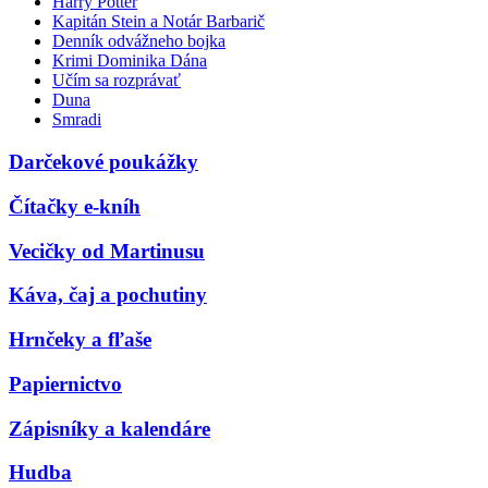
Harry Potter
Kapitán Stein a Notár Barbarič
Denník odvážneho bojka
Krimi Dominika Dána
Učím sa rozprávať
Duna
Smradi
Darčekové poukážky
Čítačky e-kníh
Vecičky od Martinusu
Káva, čaj a pochutiny
Hrnčeky a fľaše
Papiernictvo
Zápisníky a kalendáre
Hudba