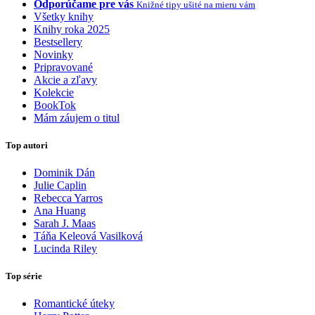
Odporúčame pre vás
Knižné tipy ušité na mieru vám
Všetky knihy
Knihy roka 2025
Bestsellery
Novinky
Pripravované
Akcie a zľavy
Kolekcie
BookTok
Mám záujem o titul
Top autori
Dominik Dán
Julie Caplin
Rebecca Yarros
Ana Huang
Sarah J. Maas
Táňa Keleová Vasilková
Lucinda Riley
Top série
Romantické úteky