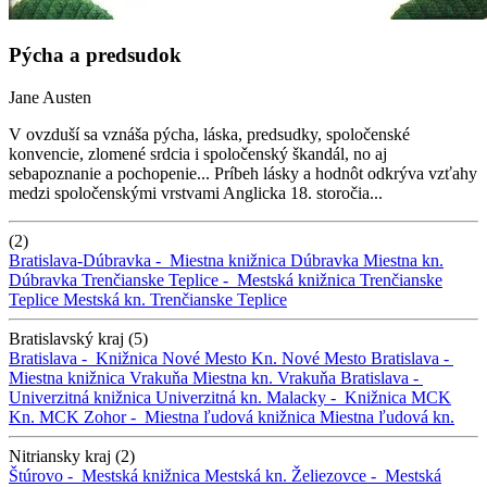
Pýcha a predsudok
Jane Austen
V ovzduší sa vznáša pýcha, láska, predsudky, spoločenské
konvencie, zlomené srdcia i spoločenský škandál, no aj
sebapoznanie a pochopenie... Príbeh lásky a hodnôt odkrýva vzťahy
medzi spoločenskými vrstvami Anglicka 18. storočia...
(2)
Bratislava-Dúbravka -
Miestna knižnica Dúbravka
Miestna kn.
Dúbravka
Trenčianske Teplice -
Mestská knižnica Trenčianske
Teplice
Mestská kn. Trenčianske Teplice
Bratislavský kraj (5)
Bratislava -
Knižnica Nové Mesto
Kn. Nové Mesto
Bratislava -
Miestna knižnica Vrakuňa
Miestna kn. Vrakuňa
Bratislava -
Univerzitná knižnica
Univerzitná kn.
Malacky -
Knižnica MCK
Kn. MCK
Zohor -
Miestna ľudová knižnica
Miestna ľudová kn.
Nitriansky kraj (2)
Štúrovo -
Mestská knižnica
Mestská kn.
Želiezovce -
Mestská