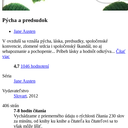
Pýcha a predsudok
Jane Austen
V ovzduší sa vznáša pýcha, láska, predsudky, spoločenské
konvencie, zlomené srdcia i spoločenský škandál, no aj
sebapoznanie a pochopenie... Príbeh lásky a hodnôt odkrýva...
Čítať
viac
4,7
1046 hodnotení
Séria
Jane Austen
Vydavateľstvo
Slovart
, 2012
406 strán
7-8 hodín čítania
Vychádzame z priemerného údaju o rýchlosti čítania 230 slov
za minútu, od knihy ku knihe a čitateľa ku čitateľovi sa to
však môže líšiť.