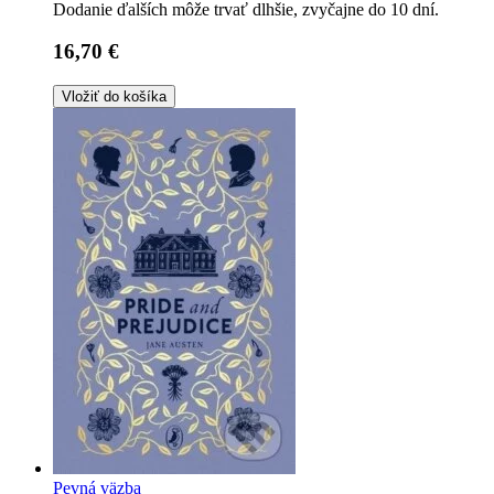
Dodanie ďalších môže trvať dlhšie, zvyčajne do 10 dní.
16,70 €
Vložiť do košíka
Pevná väzba