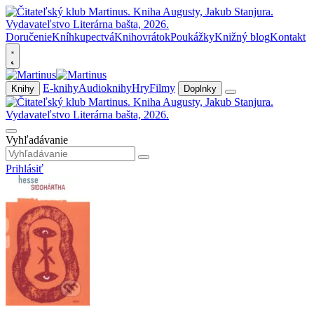
Doručenie
Kníhkupectvá
Knihovrátok
Poukážky
Knižný blog
Kontakt
E-knihy
Audioknihy
Hry
Filmy
Knihy
Doplnky
Vyhľadávanie
Prihlásiť