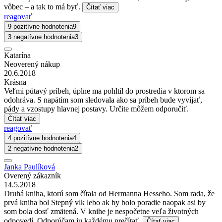
vôbec – a tak to má byť.
Čítať viac
reagovať
9 pozitívne hodnotenia
9
3 negatívne hodnotenia
3
Katarína
Neoverený nákup
20.6.2018
Krásna
Veľmi pútavý príbeh, úplne ma pohltil do prostredia v ktorom sa
odohráva. S napätím som sledovala ako sa príbeh bude vyvíjať,
pády a vzostupy hlavnej postavy. Určite môžem odporučiť.
Čítať viac
reagovať
4 pozitívne hodnotenia
4
2 negatívne hodnotenia
2
Janka Paulíková
Overený zákazník
14.5.2018
Druhá kniha, ktorú som čítala od Hermanna Hesseho. Som rada, že
prvá kniha bol Stepný vlk lebo ak by bolo poradie naopak asi by
som bola dosť zmätená. V knihe je nespočetne veľa životných
odpovedí. Odporúčam ju každému prečítať.
Čítať viac