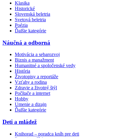
Klasika
Historické
Slovenská beletria
Svetová beletria
Poézia
Ďalšie kategórie
Náučná a odborná
Motivácia a sebarozvoj
Biznis a manažment
Humanitné a spoločenské vedy
História
Životopisy a reportáže
Vzťahy a rodina
Zdravie a životný štýl
Počítače a internet
Hobby
Umenie a dizajn
Ďalšie kategórie
Deti a mládež
Knihorad – poradca kníh pre deti