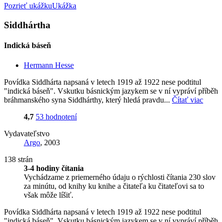
Pozrieť ukážku
Ukážka
Siddhártha
Indická báseň
Hermann Hesse
Povídka Siddhárta napsaná v letech 1919 až 1922 nese podtitul
"indická báseň". Vskutku básnickým jazykem se v ní vypráví příběh
bráhmanského syna Siddhárthy, který hledá pravdu...
Čítať viac
4,7
53 hodnotení
Vydavateľstvo
Argo
, 2003
138 strán
3-4 hodiny čítania
Vychádzame z priemerného údaju o rýchlosti čítania 230 slov
za minútu, od knihy ku knihe a čitateľa ku čitateľovi sa to
však môže líšiť.
Povídka Siddhárta napsaná v letech 1919 až 1922 nese podtitul
"indická báseň". Vskutku básnickým jazykem se v ní vypráví příběh