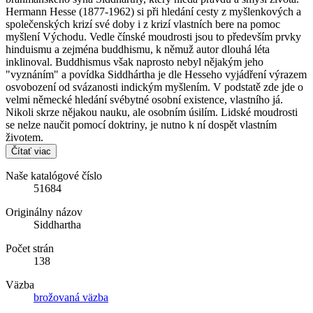
Hermann Hesse (1877-1962) si při hledání cesty z myšlenkových a
společenských krizí své doby i z krizí vlastních bere na pomoc
myšlení Východu. Vedle čínské moudrosti jsou to především prvky
hinduismu a zejména buddhismu, k němuž autor dlouhá léta
inklinoval. Buddhismus však naprosto nebyl nějakým jeho
"vyznáním" a povídka Siddhártha je dle Hesseho vyjádření výrazem
osvobození od svázanosti indickým myšlením. V podstatě zde jde o
velmi německé hledání svébytné osobní existence, vlastního já.
Nikoli skrze nějakou nauku, ale osobním úsilím. Lidské moudrosti
se nelze naučit pomocí doktriny, je nutno k ní dospět vlastním
životem.
Čítať viac
Naše katalógové číslo
51684
Originálny názov
Siddhartha
Počet strán
138
Väzba
brožovaná väzba