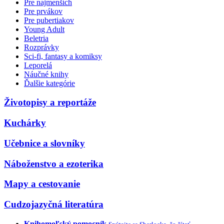
Pre najmenších
Pre prvákov
Pre pubertiakov
Young Adult
Beletria
Rozprávky
Sci-fi, fantasy a komiksy
Leporelá
Náučné knihy
Ďalšie kategórie
Životopisy a reportáže
Kuchárky
Učebnice a slovníky
Náboženstvo a ezoterika
Mapy a cestovanie
Cudzojazyčná literatúra
Knihomoľský pomocník