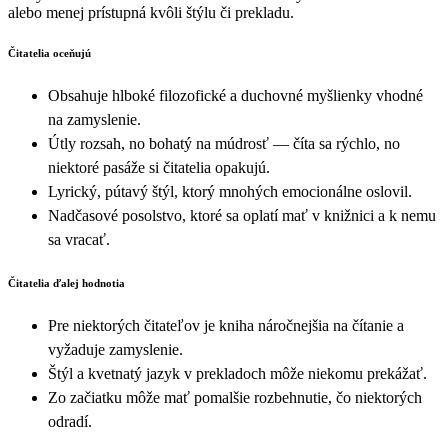
alebo menej prístupná kvôli štýlu či prekladu.
Čitatelia oceňujú
Obsahuje hlboké filozofické a duchovné myšlienky vhodné
na zamyslenie.
Útly rozsah, no bohatý na múdrosť — číta sa rýchlo, no
niektoré pasáže si čitatelia opakujú.
Lyrický, pútavý štýl, ktorý mnohých emocionálne oslovil.
Nadčasové posolstvo, ktoré sa oplatí mať v knižnici a k nemu
sa vracať.
Čitatelia ďalej hodnotia
Pre niektorých čitateľov je kniha náročnejšia na čítanie a
vyžaduje zamyslenie.
Štýl a kvetnatý jazyk v prekladoch môže niekomu prekážať.
Zo začiatku môže mať pomalšie rozbehnutie, čo niektorých
odradí.