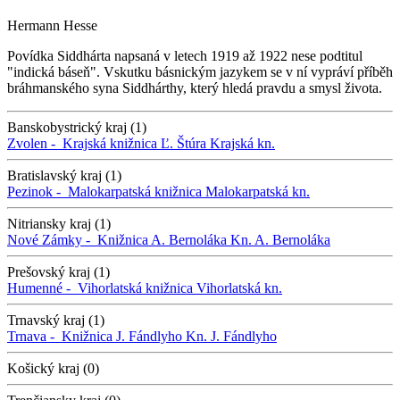
Hermann Hesse
Povídka Siddhárta napsaná v letech 1919 až 1922 nese podtitul
"indická báseň". Vskutku básnickým jazykem se v ní vypráví příběh
bráhmanského syna Siddhárthy, který hledá pravdu a smysl života.
Banskobystrický kraj (1)
Zvolen -
Krajská knižnica Ľ. Štúra
Krajská kn.
Bratislavský kraj (1)
Pezinok -
Malokarpatská knižnica
Malokarpatská kn.
Nitriansky kraj (1)
Nové Zámky -
Knižnica A. Bernoláka
Kn. A. Bernoláka
Prešovský kraj (1)
Humenné -
Vihorlatská knižnica
Vihorlatská kn.
Trnavský kraj (1)
Trnava -
Knižnica J. Fándlyho
Kn. J. Fándlyho
Košický kraj (0)