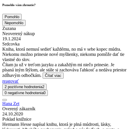
Pomohlo vám zhrnutie?
Pomohlo
Nepomohlo
Zuzana
Neoverený nákup
19.1.2024
Srdcovka
Kniha, ktorá nemusí sedieť každému, no má v sebe kopec múdra.
Niekomu možno prinesie nové myšlienky, niekomu pomôže dať tie
vlastné do slov.
Čítam ju už v treťom jazyku a zakaždým mi niečo prinesie. Je
písaná iným štýlom, ale stále si zachováva ľahkosť a nedáva priestor
zdĺhavým odbočkám.
Čítať viac
reagovať
2 pozitívne hodnotenia
2
0 negatívne hodnotenia
0
Hana Zet
Overený zákazník
24.10.2020
Poklad knižnice
Hermann Hesse napísal knihu, ktorá je plná múdrosti, lásky,