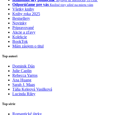
Spýtajte sa Sherlocka, čo čítať
Odporúčame pre vás
Knižné tipy ušité na mieru vám
Všetky knihy
Knihy roka 2025
Bestsellery
Novinky
Pripravované
Akcie a zľavy
Kolekcie
BookTok
Mám záujem o titul
Top autori
Dominik Dán
Julie Caplin
Rebecca Yarros
Ana Huang
Sarah J. Maas
Táňa Keleová Vasilková
Lucinda Riley
Top série
Romantické úteky