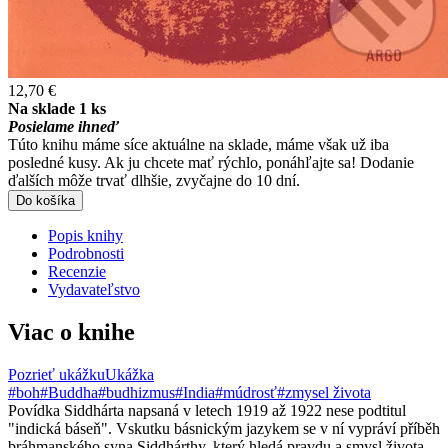
12,70 €
Na sklade 1 ks
Posielame ihneď
Túto knihu máme síce aktuálne na sklade, máme však už iba
posledné kusy. Ak ju chcete mať rýchlo, ponáhľajte sa! Dodanie
ďalších môže trvať dlhšie, zvyčajne do 10 dní.
Do košíka
Popis knihy
Podrobnosti
Recenzie
Vydavateľstvo
Viac o knihe
Pozrieť ukážku
Ukážka
#boh
#Buddha
#budhizmus
#India
#múdrosť
#zmysel života
Povídka Siddhárta napsaná v letech 1919 až 1922 nese podtitul
"indická báseň". Vskutku básnickým jazykem se v ní vypráví příběh
bráhmanského syna Siddhárthy, který hledá pravdu a smysl života.