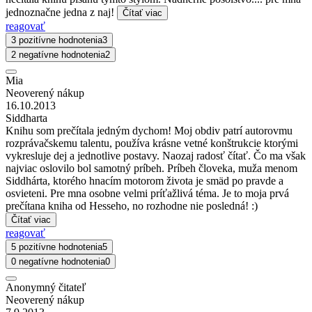
jednoznačne jedna z naj!
Čítať viac
reagovať
3 pozitívne hodnotenia
3
2 negatívne hodnotenia
2
Mia
Neoverený nákup
16.10.2013
Siddharta
Knihu som prečítala jedným dychom! Moj obdiv patrí autorovmu
rozprávačskemu talentu, používa krásne vetné konštrukcie ktorými
vykresluje dej a jednotlive postavy. Naozaj radosť čítať. Čo ma však
najviac oslovilo bol samotný príbeh. Príbeh človeka, muža menom
Siddhárta, ktorého hnacím motorom života je smäd po pravde a
osvieteni. Pre mna osobne velmi príťažlivá téma. Je to moja prvá
prečítana kniha od Hesseho, no rozhodne nie posledná! :)
Čítať viac
reagovať
5 pozitívne hodnotenia
5
0 negatívne hodnotenia
0
Anonymný čitateľ
Neoverený nákup