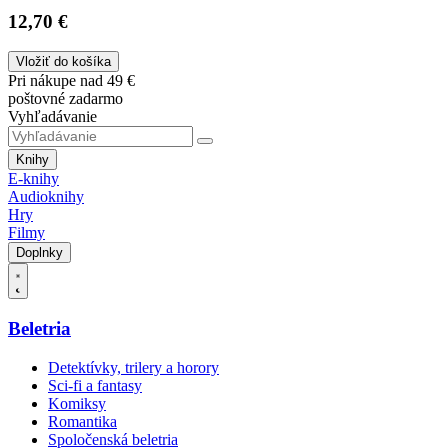
12,70 €
Vložiť do košíka
Pri nákupe nad 49 €
poštovné zadarmo
Vyhľadávanie
Knihy
E-knihy
Audioknihy
Hry
Filmy
Doplnky
Beletria
Detektívky, trilery a horory
Sci-fi a fantasy
Komiksy
Romantika
Spoločenská beletria