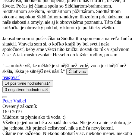
láskavosti, hlbokého pochopenia, právd o nás ľuďoch, o svete, o
živote. Počas jej čítania spolu so Siddhartom-brahmanom,
Siddharthom-askétom, Siddhárthom-pôžitkárom, Siddhárthom-
otcom a napokon Siddhárthom-múdrym filozofom prichádzame na
naše slabosti a omyly, ale aj k obrovskému poznaniu. Táto útla
knižočka je obrovský poklad, v ktorom je prakticky všetko.
Ja osobne som si počas čítania Siddharthu spomenula na veľa ľudí a
situácií. Vravela som si, o koľko krajší by bol svet i naša
spoločnosť, keby sme všetci túto knižku dostali do rúk v správnom
čase. A tak musím zvolať: Hesseho do každej rodiny, prosím.
"....protože víš, že měkké je silnější než tvrdé, voda je silnější než
skála, láska je silnější než násilí."
Čítať viac
reagovať
14 pozitívne hodnotenia
14
3 negatívne hodnotenia
3
Peter Vrábel
Overený zákazník
16.9.2019
Múdrosť tu plynie ako tá voda. :)
Všetko je jednoduché a zapadá do seba. Nie je zlo a nie je dobro, je
iba jednota. Ak prijmeš celistvosť, nik a nič ťa nevykorení.
Čítanie pre každého. Niekoho obohatí viac, niekoho menej, niekoho