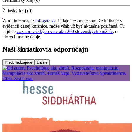
Trenčiansky kraj (0)
Žilinský kraj (0)
Zdroj informácií:
Infogate.sk
. Údaje hovoria o tom, že kniha je v
evidencii danej knižnice, môže však už byť aktuálne požičaná. Tu
nájdete
zoznam všetkých viac ako 200 slovenských knižníc
, o
ktorých máme údaje.
Naši škriatkovia odporúčajú
Predchádzajúce
Ďalšie