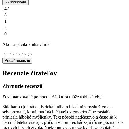
53 hodnotení
42
8
1
2
0
Ako sa páčila kniha vám?
Pridať recenziu
Recenzie čitateľov
Zhrnutie recenzií
Zosumarizované pomocou AI, ktorá môže robiť chyby.
Siddhartha je krátka, lyrická kniha o hľadaní zmyslu života a
sebapoznaní, ktorá mnohých čitateľov emocionálne zasiahla a
priniesla hlboké myšlienky. Text pôsobí nadčasovo a často sa k
nemu čitatelia vracajú, pričom v ňom nachádzajú rôzne poznania v
rôznych fázach života. Niekomu však môže byť ťažšie čitateľná