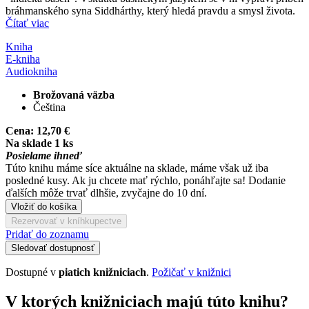
bráhmanského syna Siddhárthy, který hledá pravdu a smysl života.
Čítať viac
Kniha
E-kniha
Audiokniha
Brožovaná väzba
Čeština
Cena:
12,70 €
Na sklade 1 ks
Posielame ihneď
Túto knihu máme síce aktuálne na sklade, máme však už iba
posledné kusy. Ak ju chcete mať rýchlo, ponáhľajte sa! Dodanie
ďalších môže trvať dlhšie, zvyčajne do 10 dní.
Vložiť do košíka
Rezervovať v kníhkupectve
Pridať do zoznamu
Sledovať dostupnosť
Dostupné v
piatich knižniciach
.
Požičať v knižnici
V ktorých knižniciach majú túto knihu?