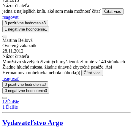
7.9.2013
Názor čitateľa
jedna z najlepších kníh, aké som mala možnosť čítať
Čítať viac
reagovať
3 pozitívne hodnotenia
3
1 negatívne hodnotenie
1
Martina Bellová
Overený zákazník
28.11.2012
Názor čitateľa
Množstvo skvelých životných myšlienok zhrnuté v 140 stránkach.
Žiadne hluché miesta, žiadne únavné zbytočné pasáže. Asi
Hermannova nobelovka nebola náhoda;))
Čítať viac
reagovať
3 pozitívne hodnotenia
3
0 negatívne hodnotenia
0
1
2
Ďalšie
1
Ďalšie
Vydavateľstvo Argo