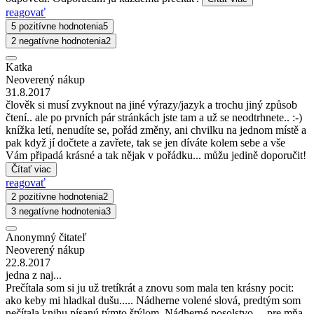
reagovať
5 pozitívne hodnotenia
5
2 negatívne hodnotenia
2
Katka
Neoverený nákup
31.8.2017
člověk si musí zvyknout na jiné výrazy/jazyk a trochu jiný způsob
čtení.. ale po prvních pár stránkách jste tam a už se neodtrhnete.. :-)
knížka letí, nenudíte se, pořád změny, ani chvilku na jednom místě a
pak když jí dočtete a zavřete, tak se jen díváte kolem sebe a vše
Vám připadá krásné a tak nějak v pořádku... můžu jedině doporučit!
Čítať viac
reagovať
2 pozitívne hodnotenia
2
3 negatívne hodnotenia
3
Anonymný čitateľ
Neoverený nákup
22.8.2017
jedna z naj...
Prečítala som si ju už tretíkrát a znovu som mala ten krásny pocit:
ako keby mi hladkal dušu..... Nádherne volené slová, predtým som
nečítala knihu písanú týmto štýlom. Nádherné posolstvo.... pre mňa