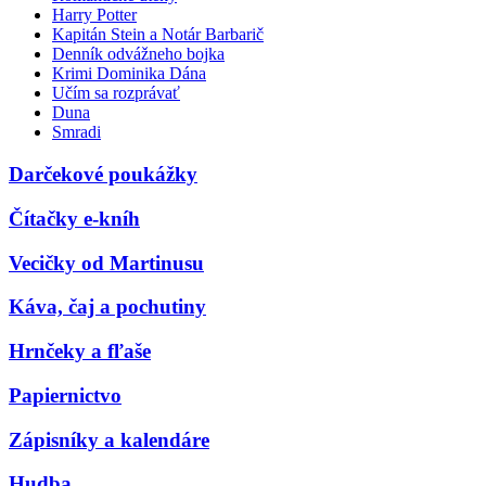
Harry Potter
Kapitán Stein a Notár Barbarič
Denník odvážneho bojka
Krimi Dominika Dána
Učím sa rozprávať
Duna
Smradi
Darčekové poukážky
Čítačky e-kníh
Vecičky od Martinusu
Káva, čaj a pochutiny
Hrnčeky a fľaše
Papiernictvo
Zápisníky a kalendáre
Hudba