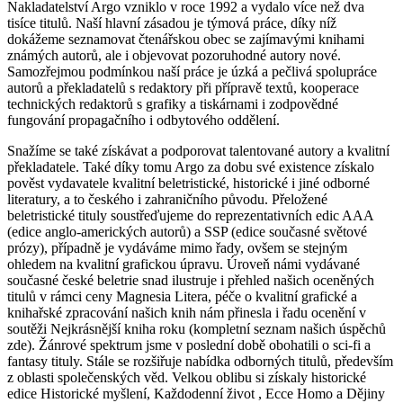
Nakladatelství Argo vzniklo v roce 1992 a vydalo více než dva
tisíce titulů. Naší hlavní zásadou je týmová práce, díky níž
dokážeme seznamovat čtenářskou obec se zajímavými knihami
známých autorů, ale i objevovat pozoruhodné autory nové.
Samozřejmou podmínkou naší práce je úzká a pečlivá spolupráce
autorů a překladatelů s redaktory při přípravě textů, kooperace
technických redaktorů s grafiky a tiskárnami i zodpovědné
fungování propagačního i odbytového oddělení.
Snažíme se také získávat a podporovat talentované autory a kvalitní
překladatele. Také díky tomu Argo za dobu své existence získalo
pověst vydavatele kvalitní beletristické, historické i jiné odborné
literatury, a to českého i zahraničního původu. Přeložené
beletristické tituly soustřeďujeme do reprezentativních edic AAA
(edice anglo-amerických autorů) a SSP (edice současné světové
prózy), případně je vydáváme mimo řady, ovšem se stejným
ohledem na kvalitní grafickou úpravu. Úroveň námi vydávané
současné české beletrie snad ilustruje i přehled našich oceněných
titulů v rámci ceny Magnesia Litera, péče o kvalitní grafické a
knihařské zpracování našich knih nám přinesla i řadu ocenění v
soutěži Nejkrásnější kniha roku (kompletní seznam našich úspěchů
zde). Žánrové spektrum jsme v poslední době obohatili o sci-fi a
fantasy tituly. Stále se rozšiřuje nabídka odborných titulů, především
z oblasti společenských věd. Velkou oblibu si získaly historické
edice Historické myšlení, Každodenní život , Ecce Homo a Dějiny