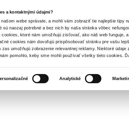
es a kontaktnými údajmi?
našom webe správate, a mohli vám zobraziť tie najlepšie tipy n
é sú naozaj potrebné a bez nich by naša stránka vôbec nefung
 cookies, ktoré nám umožňujú zisťovať, ako náš web funguje, a 
ačné cookies nám dovoľujú prispôsobovať stránku pre vašu lepši
zas umožňujú zobrazenie relevantnej reklamy. Niektoré údaje z
y nám pomohlo, keby sme mohli používať všetky tieto cookies. 
ersonalizačné
Analytické
Marketi