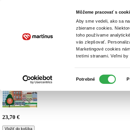
Doručenie
Kníhkupectvá
Knihovrátok
Poukážky
Knižný blog
Kontakt
Môžeme pracovať s cooki
Aby sme vedeli, ako sa na 
zbierame cookies. Niektor
E-knihy
Audioknihy
Hry
Filmy
Knihy
Doplnky
toho používame analytické
vás zlepšovať. Personaliz
Vyhľadávanie
Marketingové cookies nám 
tretími stranami. Veľmi b
Prihlásiť
Výber
Potrebné
P
súhlasu
23,70 €
Vložiť do košíka