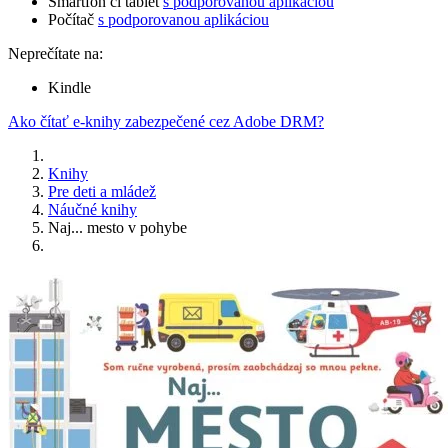
Smartfón či tablet
s podporovanou aplikáciou
Počítač
s podporovanou aplikáciou
Neprečítate na:
Kindle
Ako čítať e-knihy zabezpečené cez Adobe DRM?
Knihy
Pre deti a mládež
Náučné knihy
Naj... mesto v pohybe