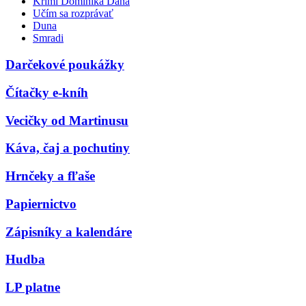
Krimi Dominika Dána
Učím sa rozprávať
Duna
Smradi
Darčekové poukážky
Čítačky e-kníh
Vecičky od Martinusu
Káva, čaj a pochutiny
Hrnčeky a fľaše
Papiernictvo
Zápisníky a kalendáre
Hudba
LP platne