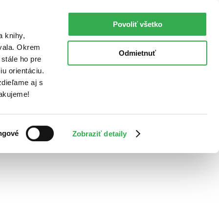
Povoliť všetko
a knihy,
ovala. Okrem
Odmietnuť
stále ho pre
u orientáciu.
dieľame aj s
Ďakujeme!
ngové
Zobraziť detaily