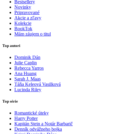
Bestsellery
Novinky
Pripravované
Akcie a zľavy
Kolekcie
BookTok
Mám záujem o titul
Top autori
Dominik Dán
Julie Caplin
Rebecca Yarros
Ana Huang
Sarah J. Maas
Táňa Keleová Vasilková
Lucinda Riley
Top série
Romantické úteky
Harry Potter
Kapitán Stein a Notár Barbarič
Denník odvážneho bojka