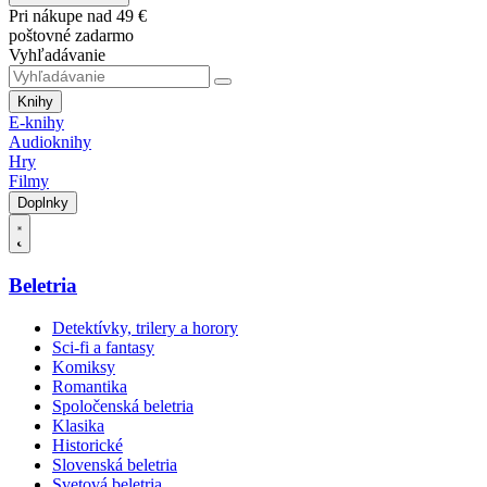
Pri nákupe nad 49 €
poštovné zadarmo
Vyhľadávanie
Knihy
E-knihy
Audioknihy
Hry
Filmy
Doplnky
Beletria
Detektívky, trilery a horory
Sci-fi a fantasy
Komiksy
Romantika
Spoločenská beletria
Klasika
Historické
Slovenská beletria
Svetová beletria