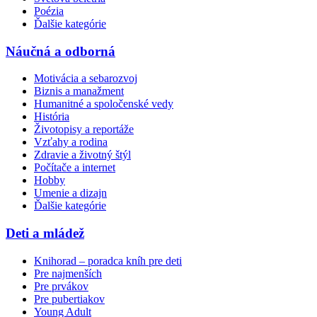
Poézia
Ďalšie kategórie
Náučná a odborná
Motivácia a sebarozvoj
Biznis a manažment
Humanitné a spoločenské vedy
História
Životopisy a reportáže
Vzťahy a rodina
Zdravie a životný štýl
Počítače a internet
Hobby
Umenie a dizajn
Ďalšie kategórie
Deti a mládež
Knihorad – poradca kníh pre deti
Pre najmenších
Pre prvákov
Pre pubertiakov
Young Adult