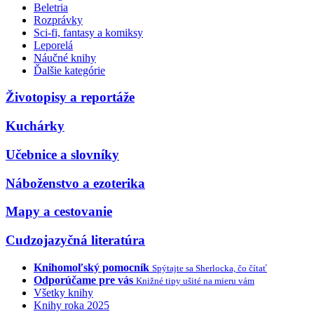
Beletria
Rozprávky
Sci-fi, fantasy a komiksy
Leporelá
Náučné knihy
Ďalšie kategórie
Životopisy a reportáže
Kuchárky
Učebnice a slovníky
Náboženstvo a ezoterika
Mapy a cestovanie
Cudzojazyčná literatúra
Knihomoľský pomocník
Spýtajte sa Sherlocka, čo čítať
Odporúčame pre vás
Knižné tipy ušité na mieru vám
Všetky knihy
Knihy roka 2025