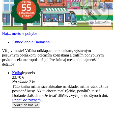
Naj... mesto v pohybe
Anne-Sophie Baumann
Vitaj v meste! Vďaka odklápacím okienkam, výsuvným a
posuvným obrázkom, otáčacím kolieskam a ďalším pohyblivým
prvkom celá metropola ožije! Preskúmaj mesto do najmenších
detailov....
Kniha
leporelo
23,70 €
Na sklade 2 ks
Túto knihu máme síce aktuálne na sklade, máme však už iba
posledné kusy. Ak ju chcete mať rýchlo, ponáhľajte sa!
Dodanie ďalších môže trvať dlhšie, zvyčajne do štyroch dní.
Pridať do zoznamu
Vložiť do košíka