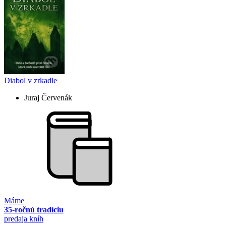
Diabol v zrkadle
Juraj Červenák
Máme
35-ročnú tradíciu
predaja kníh