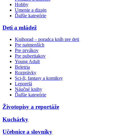
Hobby
Umenie a dizajn
Ďalšie kategórie
Deti a mládež
Knihorad – poradca kníh pre deti
Pre najmenších
Pre prvákov
Pre pubertiakov
Young Adult
Beletria
Rozprávky
Sci-fi, fantasy a komiksy
Leporelá
Náučné knihy
Ďalšie kategórie
Životopisy a reportáže
Kuchárky
Učebnice a slovníky