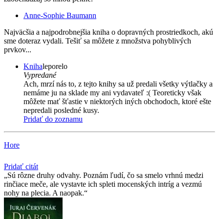
Anne-Sophie Baumann
Najväcšia a najpodrobnejšia kniha o dopravných prostriedkoch, akú
sme doteraz vydali. Tešiť sa môžete z množstva pohyblivých
prvkov...
Kniha
leporelo
Vypredané
Ach, mrzí nás to, z tejto knihy sa už predali všetky výtlačky a
nemáme ju na sklade my ani vydavateľ :( Teoreticky však
môžete mať šťastie v niektorých iných obchodoch, ktoré ešte
nepredali posledné kusy.
Pridať do zoznamu
Hore
Pridať citát
Sú rôzne druhy odvahy. Poznám ľudí, čo sa smelo vrhnú medzi
rinčiace meče, ale vystavte ich spleti mocenských intríg a vezmú
nohy na plecia. A naopak.