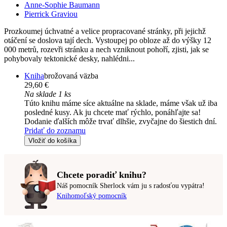
Anne-Sophie Baumann
Pierrick Graviou
Prozkoumej úchvatné a velice propracované stránky, při jejichž
otáčení se doslova tají dech. Vystoupej po obloze až do výšky 12
000 metrů, rozevři stránku a nech vzniknout pohoří, zjisti, jak se
pohybovaly tektonické desky, nahlédni...
Kniha
brožovaná väzba
29,60 €
Na sklade 1 ks
Túto knihu máme síce aktuálne na sklade, máme však už iba
posledné kusy. Ak ju chcete mať rýchlo, ponáhľajte sa!
Dodanie ďalších môže trvať dlhšie, zvyčajne do šiestich dní.
Pridať do zoznamu
Vložiť do košíka
Chcete poradiť knihu?
Náš pomocník Sherlock vám ju s radosťou vypátra!
Knihomoľský pomocník