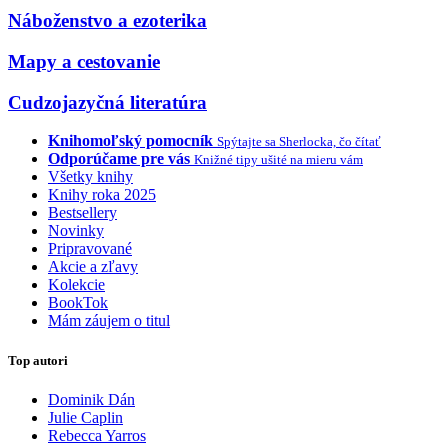
Náboženstvo a ezoterika
Mapy a cestovanie
Cudzojazyčná literatúra
Knihomoľský pomocník
Spýtajte sa Sherlocka, čo čítať
Odporúčame pre vás
Knižné tipy ušité na mieru vám
Všetky knihy
Knihy roka 2025
Bestsellery
Novinky
Pripravované
Akcie a zľavy
Kolekcie
BookTok
Mám záujem o titul
Top autori
Dominik Dán
Julie Caplin
Rebecca Yarros