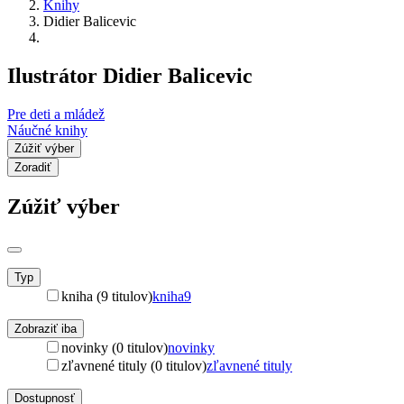
Knihy
Didier Balicevic
Ilustrátor Didier Balicevic
Pre deti a mládež
Náučné knihy
Zúžiť výber
Zoradiť
Zúžiť výber
Typ
kniha (9 titulov)
kniha
9
Zobraziť iba
novinky (0 titulov)
novinky
zľavnené tituly (0 titulov)
zľavnené tituly
Dostupnosť