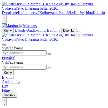
Doručenie
Kníhkupectvá
Knihovrátok
Poukážky
Knižný blog
Kontakt
E-knihy
Audioknihy
Hry
Filmy
Knihy
Doplnky
Vyhľadávanie
Prihlásiť
Vyhľadávanie
Knihy
E-knihy
Audioknihy
Hry
Filmy
Doplnky