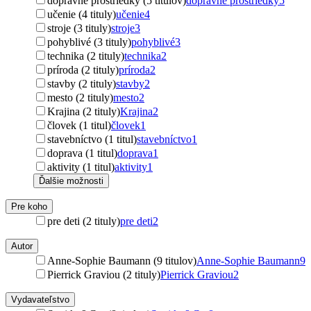
dopravné prostriedky (5 titulov)
dopravné prostriedky
5
učenie (4 tituly)
učenie
4
stroje (3 tituly)
stroje
3
pohyblivé (3 tituly)
pohyblivé
3
technika (2 tituly)
technika
2
príroda (2 tituly)
príroda
2
stavby (2 tituly)
stavby
2
mesto (2 tituly)
mesto
2
Krajina (2 tituly)
Krajina
2
človek (1 titul)
človek
1
stavebníctvo (1 titul)
stavebníctvo
1
doprava (1 titul)
doprava
1
aktivity (1 titul)
aktivity
1
Ďalšie možnosti
Pre koho
pre deti (2 tituly)
pre deti
2
Autor
Anne-Sophie Baumann (9 titulov)
Anne-Sophie Baumann
9
Pierrick Graviou (2 tituly)
Pierrick Graviou
2
Vydavateľstvo