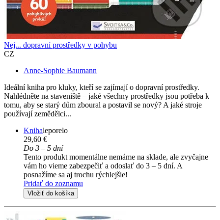
Nej... dopravní prostředky v pohybu
CZ
Anne-Sophie Baumann
Ideální kniha pro kluky, kteří se zajímají o dopravní prostředky.
Nahlédněte na staveniště – jaké všechny prostředky jsou potřeba k
tomu, aby se starý dům zboural a postavil se nový? A jaké stroje
používají zemědělci...
Kniha
leporelo
29,60 €
Do 3 – 5 dní
Tento produkt momentálne nemáme na sklade, ale zvyčajne
vám ho vieme zabezpečiť a odoslať do 3 – 5 dní. A
posnažíme sa aj trochu rýchlejšie!
Pridať do zoznamu
Vložiť do košíka