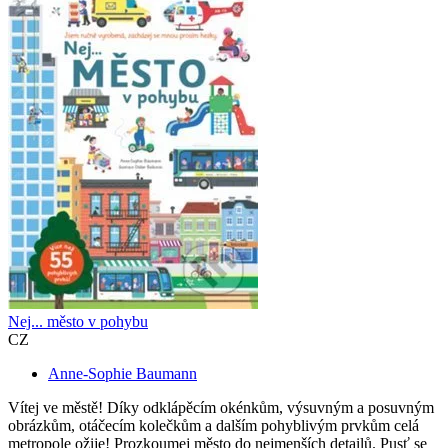
Nej... město v pohybu
CZ
Anne-Sophie Baumann
Vítej ve městě! Díky odklápěcím okénkům, výsuvným a posuvným
obrázkům, otáčecím kolečkům a dalším pohyblivým prvkům celá
metropole ožije! Prozkoumej město do nejmenších detailů. Pusť se