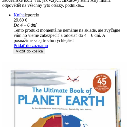
zaoceánské lodi? Víš, jak vztyčit cirkusový stan? Aby mohla
odpovědět na všechny tyto otázky, podnikla...
Kniha
leporelo
29,60 €
Do 4 – 6 dní
Tento produkt momentálne nemáme na sklade, ale zvyčajne
vám ho vieme zabezpečiť a odoslať do 4 – 6 dní. A
posnažíme sa aj trochu rýchlejšie!
Pridať do zoznamu
Vložiť do košíka