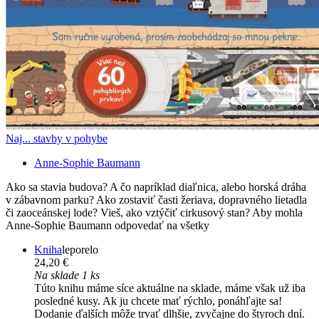
Naj... stavby v pohybe
Anne-Sophie Baumann
Ako sa stavia budova? A čo napríklad diaľnica, alebo horská dráha
v zábavnom parku? Ako zostaviť časti žeriava, dopravného lietadla
či zaoceánskej lode? Vieš, ako vztýčiť cirkusový stan? Aby mohla
Anne-Sophie Baumann odpovedať na všetky
Kniha
leporelo
24,20 €
Na sklade 1 ks
Túto knihu máme síce aktuálne na sklade, máme však už iba
posledné kusy. Ak ju chcete mať rýchlo, ponáhľajte sa!
Dodanie ďalších môže trvať dlhšie, zvyčajne do štyroch dní.