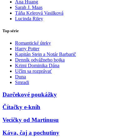
Ana Huang
Sarah J. Maas
Táňa Keleová Vasilková
Lucinda Riley
Top série
Romantické úteky
Harry Potter
Kapitán Stein a Notár Barbarič
Denník odvážneho bojka
Krimi Dominika Dána
Učím sa rozprávať
Duna
Smradi
Darčekové poukážky
Čítačky e-kníh
Vecičky od Martinusu
Káva, čaj a pochutiny