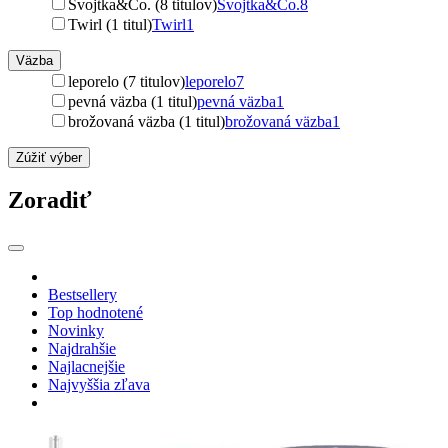
Svojtka&Co. (8 titulov)
Svojtka&Co.
8
Twirl (1 titul)
Twirl
1
Väzba
leporelo (7 titulov)
leporelo
7
pevná väzba (1 titul)
pevná väzba
1
brožovaná väzba (1 titul)
brožovaná väzba
1
Zúžiť výber
Zoradiť
Bestsellery
Top hodnotené
Novinky
Najdrahšie
Najlacnejšie
Najvyššia zľava