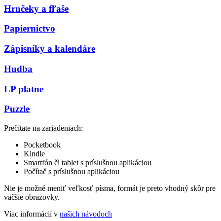
Hrnčeky a fľaše
Papiernictvo
Zápisníky a kalendáre
Hudba
LP platne
Puzzle
Prečítate na zariadeniach:
Pocketbook
Kindle
Smartfón či tablet s príslušnou aplikáciou
Počítač s príslušnou aplikáciou
Nie je možné meniť veľkosť písma, formát je preto vhodný skôr pre
väčšie obrazovky.
Viac informácií v
našich návodoch