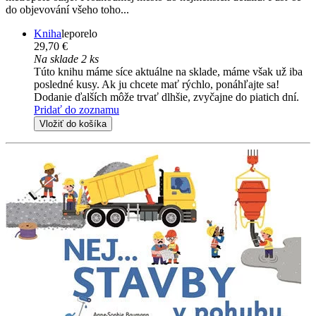
do objevování všeho toho...
Kniha
leporelo
29,70 €
Na sklade 2 ks
Túto knihu máme síce aktuálne na sklade, máme však už iba
posledné kusy. Ak ju chcete mať rýchlo, ponáhľajte sa!
Dodanie ďalších môže trvať dlhšie, zvyčajne do piatich dní.
Pridať do zoznamu
Vložiť do košíka