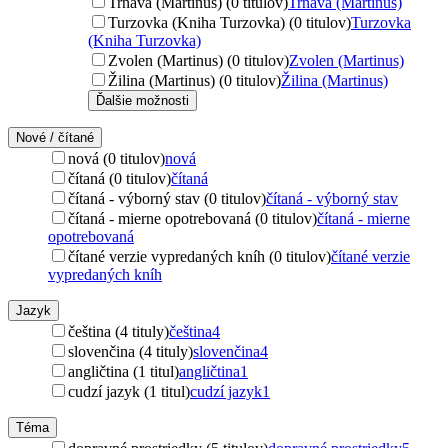
Trnava (Martinus) (0 titulov)
Trnava (Martinus)
Turzovka (Kniha Turzovka) (0 titulov)
Turzovka
(Kniha Turzovka)
Zvolen (Martinus) (0 titulov)
Zvolen (Martinus)
Žilina (Martinus) (0 titulov)
Žilina (Martinus)
Ďalšie možnosti
Nové / čítané
nová (0 titulov)
nová
čítaná (0 titulov)
čítaná
čítaná - výborný stav (0 titulov)
čítaná - výborný stav
čítaná - mierne opotrebovaná (0 titulov)
čítaná - mierne
opotrebovaná
čítané verzie vypredaných kníh (0 titulov)
čítané verzie
vypredaných kníh
Jazyk
čeština (4 tituly)
čeština
4
slovenčina (4 tituly)
slovenčina
4
angličtina (1 titul)
angličtina
1
cudzí jazyk (1 titul)
cudzí jazyk
1
Téma