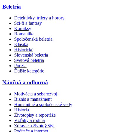
Beletria
Detektívky, trilery a horory
Sci-fi a fantasy
Komiksy
Romantika
Spoločenská beletria
Klasika
Historické
Slovenská beletria
Svetová beletria
Poézia
Ďalšie kategórie
Náučná a odborná
Motivácia a sebarozvoj
Biznis a manažment
Humanitné a spoločenské vedy
História
Životopisy a reportáže
Vzťahy a rodina
Zdravie a životný štýl
Počítače a internet